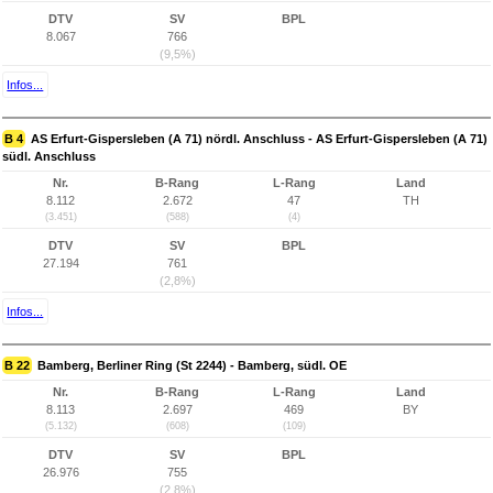
DTV
SV
BPL
8.067
766
(9,5%)
Infos...
B 4
AS Erfurt-Gispersleben (A 71) nördl. Anschluss - AS Erfurt-Gispersleben (A 71)
südl. Anschluss
Nr.
B-Rang
L-Rang
Land
8.112
2.672
47
TH
(3.451)
(588)
(4)
DTV
SV
BPL
27.194
761
(2,8%)
Infos...
B 22
Bamberg, Berliner Ring (St 2244) - Bamberg, südl. OE
Nr.
B-Rang
L-Rang
Land
8.113
2.697
469
BY
(5.132)
(608)
(109)
DTV
SV
BPL
26.976
755
(2,8%)