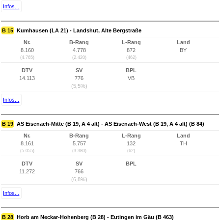
Infos...
B 15
Kumhausen (LA 21) - Landshut, Alte Bergstraße
Nr.
B-Rang
L-Rang
Land
8.160
4.778
872
BY
(4.765)
(2.420)
(462)
DTV
SV
BPL
14.113
776
VB
(5,5%)
Infos...
B 19
AS Eisenach-Mitte (B 19, A 4 alt) - AS Eisenach-West (B 19, A 4 alt) (B 84)
Nr.
B-Rang
L-Rang
Land
8.161
5.757
132
TH
(5.055)
(3.380)
(62)
DTV
SV
BPL
11.272
766
(6,8%)
Infos...
B 28
Horb am Neckar-Hohenberg (B 28) - Eutingen im Gäu (B 463)