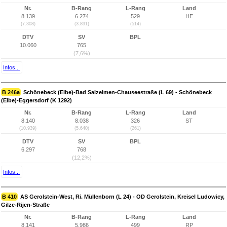
Nr.
B-Rang
L-Rang
Land
8.139
6.274
529
HE
(7.308)
(3.891)
(514)
DTV
SV
BPL
10.060
765
(7,6%)
Infos...
B 246a
Schönebeck (Elbe)-Bad Salzelmen-Chauseestraße (L 69) - Schönebeck
(Elbe)-Eggersdorf (K 1292)
Nr.
B-Rang
L-Rang
Land
8.140
8.038
326
ST
(10.939)
(5.640)
(261)
DTV
SV
BPL
6.297
768
(12,2%)
Infos...
B 410
AS Gerolstein-West, Ri. Müllenborn (L 24) - OD Gerolstein, Kreisel Ludowicy,
Gilze-Rijen-Straße
Nr.
B-Rang
L-Rang
Land
8.141
5.986
499
RP