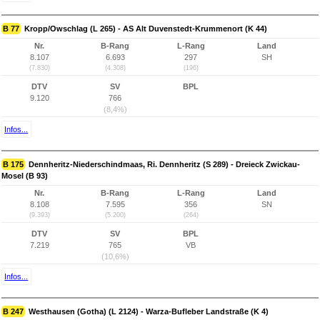
B 77
Kropp/Owschlag (L 265) - AS Alt Duvenstedt-Krummenort (K 44)
Nr.
B-Rang
L-Rang
Land
8.107
6.693
297
SH
(7.830)
(4.308)
(196)
DTV
SV
BPL
9.120
766
(8,4%)
Infos...
B 175
Dennheritz-Niederschindmaas, Ri. Dennheritz (S 289) - Dreieck Zwickau-
Mosel (B 93)
Nr.
B-Rang
L-Rang
Land
8.108
7.595
356
SN
(9.393)
(5.200)
(264)
DTV
SV
BPL
7.219
765
VB
(10,6%)
Infos...
B 247
Westhausen (Gotha) (L 2124) - Warza-Bufleber Landstraße (K 4)