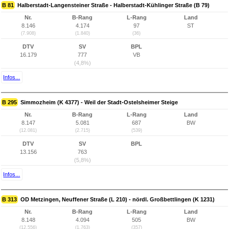
B 81
Halberstadt-Langensteiner Straße - Halberstadt-Kühlinger Straße (B 79)
Nr.
B-Rang
L-Rang
Land
8.146
4.174
97
ST
(7.908)
(1.840)
(36)
DTV
SV
BPL
16.179
777
VB
(4,8%)
Infos...
B 295
Simmozheim (K 4377) - Weil der Stadt-Ostelsheimer Steige
Nr.
B-Rang
L-Rang
Land
8.147
5.081
687
BW
(12.081)
(2.715)
(539)
DTV
SV
BPL
13.156
763
(5,8%)
Infos...
B 313
OD Metzingen, Neuffener Straße (L 210) - nördl. Großbettlingen (K 1231)
Nr.
B-Rang
L-Rang
Land
8.148
4.094
505
BW
(12.556)
(1.763)
(357)