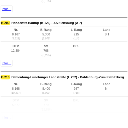
(9,1%)
Infos...
B 200
Handewitt-Haurup (K 126) - AS Flensburg (A 7)
Nr.
B-Rang
L-Rang
Land
8.167
5.350
215
SH
(9.923)
(2.979)
(114)
DTV
SV
BPL
12.384
768
(6,2%)
Infos...
B 216
Dahlenburg-Lüneburger Landstraße (L 232) - Dahlenburg-Zum Kiebitzberg
Nr.
B-Rang
L-Rang
Land
8.168
8.400
987
NI
(10.237)
(6.000)
(718)
DTV
SV
BPL
5.577
770
(13,8%)
Infos...