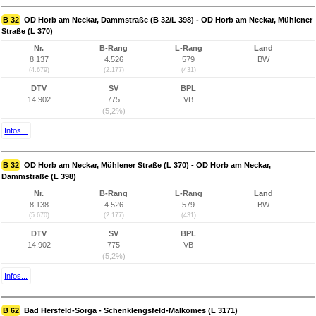
B 32
OD Horb am Neckar, Dammstraße (B 32/L 398) - OD Horb am Neckar, Mühlener
Straße (L 370)
Nr.
B-Rang
L-Rang
Land
8.137
4.526
579
BW
(4.679)
(2.177)
(431)
DTV
SV
BPL
14.902
775
VB
(5,2%)
Infos...
B 32
OD Horb am Neckar, Mühlener Straße (L 370) - OD Horb am Neckar,
Dammstraße (L 398)
Nr.
B-Rang
L-Rang
Land
8.138
4.526
579
BW
(5.670)
(2.177)
(431)
DTV
SV
BPL
14.902
775
VB
(5,2%)
Infos...
B 62
Bad Hersfeld-Sorga - Schenklengsfeld-Malkomes (L 3171)