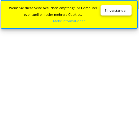
Diese Seite wird nicht mehr aktualisiert.
Zur neuen Seite
Wenn Sie diese Seite besuchen empfängt Ihr Computer
Einverstanden
eventuell ein oder mehrere Cookies.
Mehr Informationen