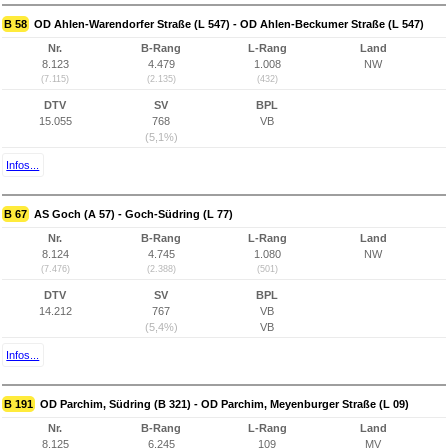
B 58
OD Ahlen-Warendorfer Straße (L 547) - OD Ahlen-Beckumer Straße (L 547)
Nr.
B-Rang
L-Rang
Land
8.123
4.479
1.008
NW
(7.115)
(2.135)
(432)
DTV
SV
BPL
15.055
768
VB
(5,1%)
Infos...
B 67
AS Goch (A 57) - Goch-Südring (L 77)
Nr.
B-Rang
L-Rang
Land
8.124
4.745
1.080
NW
(7.476)
(2.388)
(501)
DTV
SV
BPL
14.212
767
VB
(5,4%)
VB
Infos...
B 191
OD Parchim, Südring (B 321) - OD Parchim, Meyenburger Straße (L 09)
Nr.
B-Rang
L-Rang
Land
8.125
6.245
109
MV