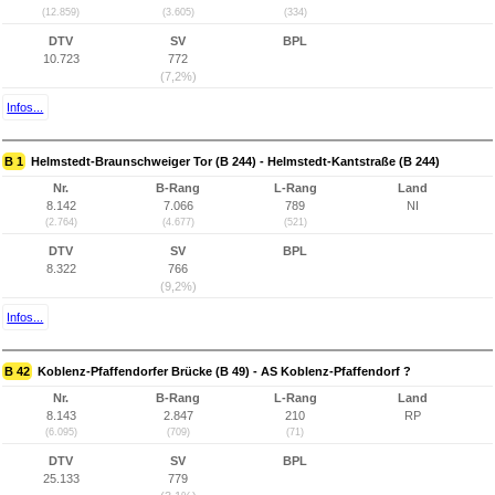
(12.859)
(3.605)
(334)
DTV
SV
BPL
10.723
772
(7,2%)
Infos...
B 1
Helmstedt-Braunschweiger Tor (B 244) - Helmstedt-Kantstraße (B 244)
Nr.
B-Rang
L-Rang
Land
8.142
7.066
789
NI
(2.764)
(4.677)
(521)
DTV
SV
BPL
8.322
766
(9,2%)
Infos...
B 42
Koblenz-Pfaffendorfer Brücke (B 49) - AS Koblenz-Pfaffendorf ?
Nr.
B-Rang
L-Rang
Land
8.143
2.847
210
RP
(6.095)
(709)
(71)
DTV
SV
BPL
25.133
779