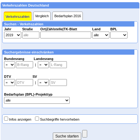
Verkehrszahlen Deutschland
Vergleich
Bedarfsplan 2016
Verkehrszahlen
Suchen - Verkehszahlen
Jahr
Straße
Ort|Zählstelle|TK-Blatt
Land
BPL
Suchergebnisse einschränken
Bundesrang Landesrang
|
DTV SV
|
Bedarfsplan (BPL)-Projekttyp
Infos anzeigen
Suchbegriffe hervorheben