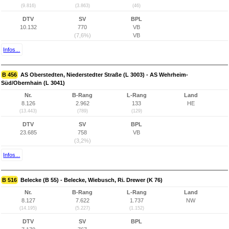
(9.816)
(3.863)
(46)
DTV
SV
BPL
10.132
770
VB
(7,6%)
VB
Infos...
B 456
AS Oberstedten, Niederstedter Straße (L 3003) - AS Wehrheim-
Süd/Obernhain (L 3041)
Nr.
B-Rang
L-Rang
Land
8.126
2.962
133
HE
(13.443)
(789)
(129)
DTV
SV
BPL
23.685
758
VB
(3,2%)
Infos...
B 516
Belecke (B 55) - Belecke, Wiebusch, Ri. Drewer (K 76)
Nr.
B-Rang
L-Rang
Land
8.127
7.622
1.737
NW
(14.195)
(5.227)
(1.152)
DTV
SV
BPL