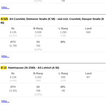
(5,0%)
VB
Infos...
B 525
AS Coesfeld, Dülmener Straße (K 58) - süd-östl. Coesfeld, Daruper Straße (K
46)
Nr.
B-Rang
L-Rang
Land
8.135
5.558
1.290
NW
(14.257)
(3.185)
(708)
DTV
SV
BPL
11.785
766
(6,5%)
Infos...
B 13
Haimhausen (St 2340) - AS Lohhof (A 92)
Nr.
B-Rang
L-Rang
Land
8.136
3.162
566
BY
(4.643)
(948)
(175)
DTV
SV
BPL
21.931
768
VB
(3,5%)
Infos...