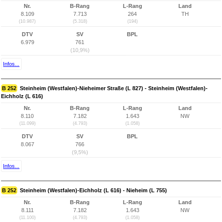
Nr.
B-Rang
L-Rang
Land
8.109
7.713
264
TH
(10.987)
(5.318)
(194)
DTV
SV
BPL
6.979
761
(10,9%)
Infos...
B 252
Steinheim (Westfalen)-Nieheimer Straße (L 827) - Steinheim (Westfalen)-
Eichholz (L 616)
Nr.
B-Rang
L-Rang
Land
8.110
7.182
1.643
NW
(11.099)
(4.793)
(1.058)
DTV
SV
BPL
8.067
766
(9,5%)
Infos...
B 252
Steinheim (Westfalen)-Eichholz (L 616) - Nieheim (L 755)
Nr.
B-Rang
L-Rang
Land
8.111
7.182
1.643
NW
(11.100)
(4.793)
(1.058)