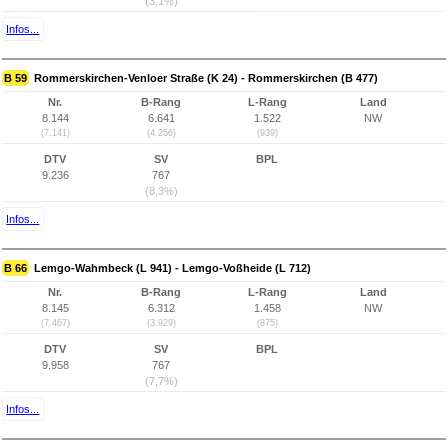
(3,1%)
Infos...
B 59
Rommerskirchen-Venloer Straße (K 24) - Rommerskirchen (B 477)
Nr.
B-Rang
L-Rang
Land
8.144
6.641
1.522
NW
(7.141)
(4.256)
(939)
DTV
SV
BPL
9.236
767
(8,3%)
Infos...
B 66
Lemgo-Wahmbeck (L 941) - Lemgo-Voßheide (L 712)
Nr.
B-Rang
L-Rang
Land
8.145
6.312
1.458
NW
(7.467)
(3.929)
(875)
DTV
SV
BPL
9.958
767
(7,7%)
Infos...