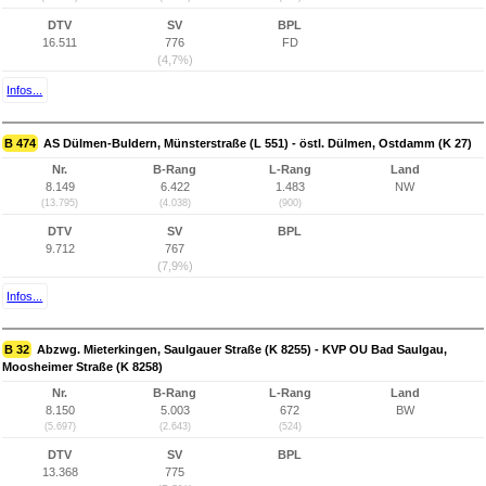
DTV
SV
BPL
16.511
776
FD
(4,7%)
Infos...
B 474
AS Dülmen-Buldern, Münsterstraße (L 551) - östl. Dülmen, Ostdamm (K 27)
Nr.
B-Rang
L-Rang
Land
8.149
6.422
1.483
NW
(13.795)
(4.038)
(900)
DTV
SV
BPL
9.712
767
(7,9%)
Infos...
B 32
Abzwg. Mieterkingen, Saulgauer Straße (K 8255) - KVP OU Bad Saulgau,
Moosheimer Straße (K 8258)
Nr.
B-Rang
L-Rang
Land
8.150
5.003
672
BW
(5.697)
(2.643)
(524)
DTV
SV
BPL
13.368
775