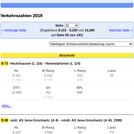
Verkehrszahlen 2019
Seite
< Vorherige Seite
(Ergebnisse
8.101
-
8.200
von
14.284
Nächste Seite >
auf
Seite 82 von 143
)
Abschnitt
B 73
Hechthausen (L 116) - Himmelpforten (L 114)
Nr.
B-Rang
L-Rang
Land
8.101
5.915
632
NI
(7.709)
(3.535)
(365)
DTV
SV
BPL
10.885
762
WB*
(7,0%)
Infos...
B 88
südl. AS Jena-Göschwitz (A 4) - nördl. AS Jena-Göschwitz (A 4/L 2308)
Nr.
B-Rang
L-Rang
Land
8.102
4.569
84
TH