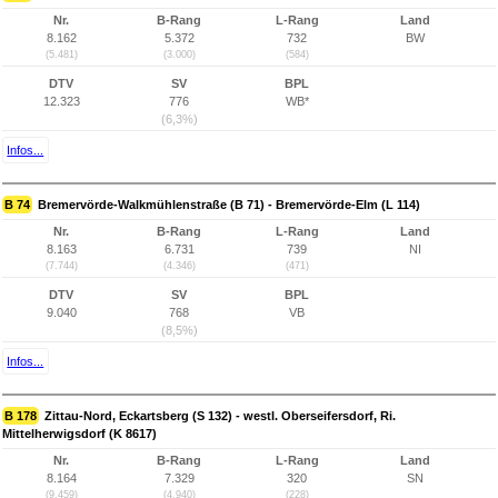
Nr.
B-Rang
L-Rang
Land
8.162
5.372
732
BW
(5.481)
(3.000)
(584)
DTV
SV
BPL
12.323
776
WB*
(6,3%)
Infos...
B 74
Bremervörde-Walkmühlenstraße (B 71) - Bremervörde-Elm (L 114)
Nr.
B-Rang
L-Rang
Land
8.163
6.731
739
NI
(7.744)
(4.346)
(471)
DTV
SV
BPL
9.040
768
VB
(8,5%)
Infos...
B 178
Zittau-Nord, Eckartsberg (S 132) - westl. Oberseifersdorf, Ri.
Mittelherwigsdorf (K 8617)
Nr.
B-Rang
L-Rang
Land
8.164
7.329
320
SN
(9.459)
(4.940)
(228)