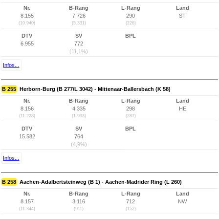
Nr.
B-Rang
L-Rang
Land
8.155
7.726
290
ST
(10.940)
(5.331)
(226)
DTV
SV
BPL
6.955
772
(11,1%)
Infos...
B 255
Herborn-Burg (B 277/L 3042) - Mittenaar-Ballersbach (K 58)
Nr.
B-Rang
L-Rang
Land
8.156
4.335
298
HE
(11.228)
(1.993)
(287)
DTV
SV
BPL
15.582
764
(4,9%)
Infos...
B 258
Aachen-Adalbertsteinweg (B 1) - Aachen-Madrider Ring (L 260)
Nr.
B-Rang
L-Rang
Land
8.157
3.116
712
NW
(11.344)
(911)
(152)