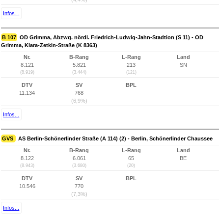
Infos...
B 107
OD Grimma, Abzwg. nördl. Friedrich-Ludwig-Jahn-Stadtion (S 11) - OD
Grimma, Klara-Zetkin-Straße (K 8363)
Nr.
B-Rang
L-Rang
Land
8.121
5.821
213
SN
(8.919)
(3.444)
(121)
DTV
SV
BPL
11.134
768
(6,9%)
Infos...
GVS
AS Berlin-Schönerlinder Straße (A 114) (2) - Berlin, Schönerlinder Chaussee
Nr.
B-Rang
L-Rang
Land
8.122
6.061
65
BE
(8.943)
(3.680)
(20)
DTV
SV
BPL
10.546
770
(7,3%)
Infos...