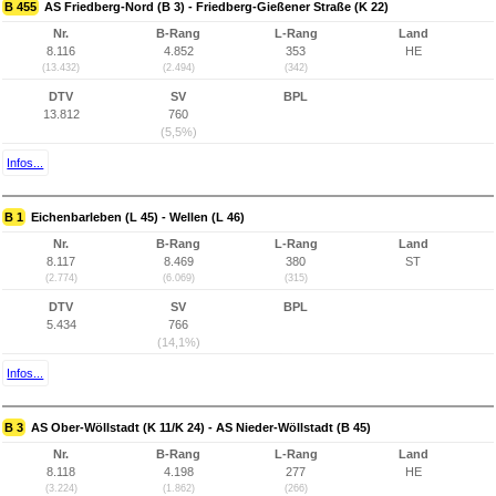
B 455
AS Friedberg-Nord (B 3) - Friedberg-Gießener Straße (K 22)
Nr.
B-Rang
L-Rang
Land
8.116
4.852
353
HE
(13.432)
(2.494)
(342)
DTV
SV
BPL
13.812
760
(5,5%)
Infos...
B 1
Eichenbarleben (L 45) - Wellen (L 46)
Nr.
B-Rang
L-Rang
Land
8.117
8.469
380
ST
(2.774)
(6.069)
(315)
DTV
SV
BPL
5.434
766
(14,1%)
Infos...
B 3
AS Ober-Wöllstadt (K 11/K 24) - AS Nieder-Wöllstadt (B 45)
Nr.
B-Rang
L-Rang
Land
8.118
4.198
277
HE
(3.224)
(1.862)
(266)