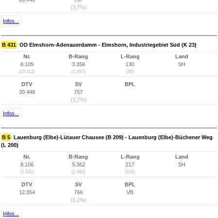
(3,7%)
Infos...
B 431
OD Elmshorn-Adenauerdamm - Elmshorn, Industriegebiet Süd (K 23)
Nr.
B-Rang
L-Rang
Land
8.105
3.356
130
SH
(13.212)
(1.097)
(36)
DTV
SV
BPL
20.448
757
(3,7%)
Infos...
B 5
Lauenburg (Elbe)-Lütauer Chausee (B 209) - Lauenburg (Elbe)-Büchener Weg
(L 200)
Nr.
B-Rang
L-Rang
Land
8.106
5.362
217
SH
(3.542)
(2.990)
(116)
DTV
SV
BPL
12.354
766
VB
(6,2%)
Infos...