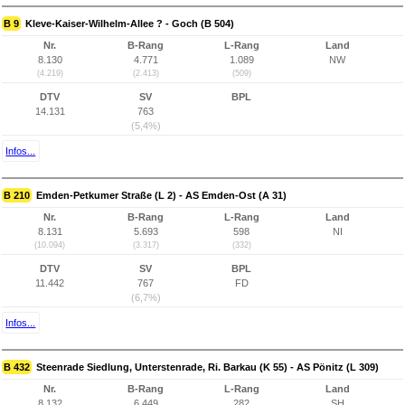
B 9
Kleve-Kaiser-Wilhelm-Allee ? - Goch (B 504)
Nr.
B-Rang
L-Rang
Land
8.130
4.771
1.089
NW
(4.219)
(2.413)
(509)
DTV
SV
BPL
14.131
763
(5,4%)
Infos...
B 210
Emden-Petkumer Straße (L 2) - AS Emden-Ost (A 31)
Nr.
B-Rang
L-Rang
Land
8.131
5.693
598
NI
(10.094)
(3.317)
(332)
DTV
SV
BPL
11.442
767
FD
(6,7%)
Infos...
B 432
Steenrade Siedlung, Unterstenrade, Ri. Barkau (K 55) - AS Pönitz (L 309)
Nr.
B-Rang
L-Rang
Land
8.132
6.449
282
SH