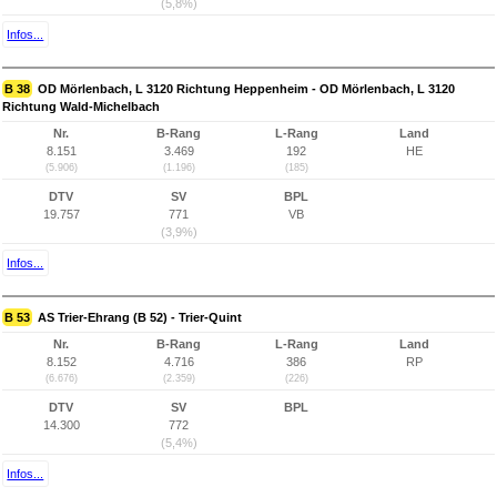
(5,8%)
Infos...
B 38
OD Mörlenbach, L 3120 Richtung Heppenheim - OD Mörlenbach, L 3120
Richtung Wald-Michelbach
Nr.
B-Rang
L-Rang
Land
8.151
3.469
192
HE
(5.906)
(1.196)
(185)
DTV
SV
BPL
19.757
771
VB
(3,9%)
Infos...
B 53
AS Trier-Ehrang (B 52) - Trier-Quint
Nr.
B-Rang
L-Rang
Land
8.152
4.716
386
RP
(6.676)
(2.359)
(226)
DTV
SV
BPL
14.300
772
(5,4%)
Infos...