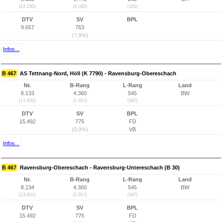
(13.250)
(4.065)
(181)
DTV
SV
BPL
9.657
763
(7,9%)
Infos...
B 467
AS Tettnang-Nord, Höll (K 7790) - Ravensburg-Obereschach
Nr.
B-Rang
L-Rang
Land
8.133
4.360
545
BW
(13.650)
(2.017)
(397)
DTV
SV
BPL
15.492
775
FD
(5,0%)
VB
Infos...
B 467
Ravensburg-Obereschach - Ravensburg-Untereschach (B 30)
Nr.
B-Rang
L-Rang
Land
8.134
4.360
545
BW
(13.651)
(2.017)
(397)
DTV
SV
BPL
15.492
775
FD