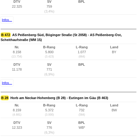
DTV
SV
BPL
22.325
759
(3,4%)
Infos...
B 472
AS Peißenberg-Süd, Böginger Straße (St 2058) - AS Peißenberg-Ost,
Scheithaufstraße (WM 15)
Nr.
B-Rang
L-Rang
Land
8.158
5.800
1.077
BY
(13.754)
(3.423)
(664)
DTV
SV
BPL
11.178
771
(6,9%)
Infos...
B 28
Horb am Neckar-Hohenberg (B 28) - Eutingen im Gäu (B 463)
Nr.
B-Rang
L-Rang
Land
8.159
5.372
732
BW
(4.681)
(3.000)
(584)
DTV
SV
BPL
12.323
776
WB*
(6,3%)