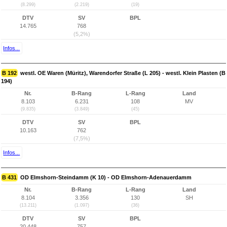
(8.299)
(2.219)
(19)
DTV
SV
BPL
14.765
768
(5,2%)
Infos...
B 192
westl. OE Waren (Müritz), Warendorfer Straße (L 205) - westl. Klein Plasten (B
194)
Nr.
B-Rang
L-Rang
Land
8.103
6.231
108
MV
(9.835)
(3.849)
(45)
DTV
SV
BPL
10.163
762
(7,5%)
Infos...
B 431
OD Elmshorn-Steindamm (K 10) - OD Elmshorn-Adenauerdamm
Nr.
B-Rang
L-Rang
Land
8.104
3.356
130
SH
(13.211)
(1.097)
(36)
DTV
SV
BPL
20.448
757