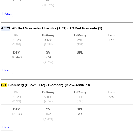
7.170
767
(10,7%)
Infos...
A 573
AD Bad Neuenahr-Ahrweiler (A 61) - AS Bad Neuenahr (2)
Nr.
B-Rang
L-Rang
Land
8.128
3.688
291
RP
(2.565)
(2.338)
(153)
DTV
SV
BPL
18.440
774
(4,2%)
Infos...
B 1
Blomberg (B 252/L 712) - Blomberg (B 252-Ast/K 73)
Nr.
B-Rang
L-Rang
Land
8.129
5.090
1.171
NW
(2.723)
(2.724)
(590)
DTV
SV
BPL
13.133
762
VB
(5,8%)
Infos...