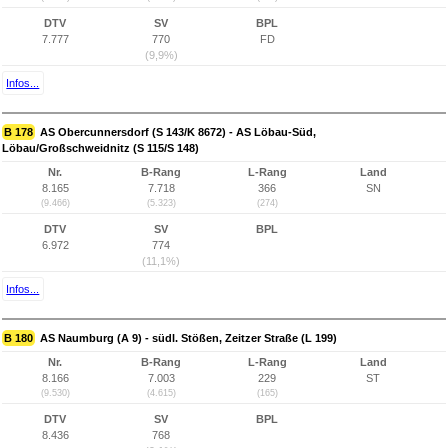
DTV
SV
BPL
7.777
770
FD
(9,9%)
Infos...
B 178
AS Obercunnersdorf (S 143/K 8672) - AS Löbau-Süd,
Löbau/Großschweidnitz (S 115/S 148)
Nr.
B-Rang
L-Rang
Land
8.165
7.718
366
SN
(9.466)
(5.323)
(274)
DTV
SV
BPL
6.972
774
(11,1%)
Infos...
B 180
AS Naumburg (A 9) - südl. Stößen, Zeitzer Straße (L 199)
Nr.
B-Rang
L-Rang
Land
8.166
7.003
229
ST
(9.530)
(4.615)
(165)
DTV
SV
BPL
8.436
768