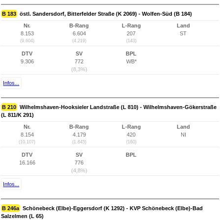
B 183
östl. Sandersdorf, Bitterfelder Straße (K 2069) - Wolfen-Süd (B 184)
Nr.
B-Rang
L-Rang
Land
8.153
6.604
207
ST
(9.604)
(4.219)
(143)
DTV
SV
BPL
9.306
772
WB*
(8,3%)
Infos...
B 210
Wilhelmshaven-Hooksieler Landstraße (L 810) - Wilhelmshaven-Gökerstraße
(L 811/K 291)
Nr.
B-Rang
L-Rang
Land
8.154
4.179
420
NI
(10.107)
(1.845)
(160)
DTV
SV
BPL
16.166
776
(4,8%)
Infos...
B 246a
Schönebeck (Elbe)-Eggersdorf (K 1292) - KVP Schönebeck (Elbe)-Bad
Salzelmen (L 65)