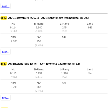
Infos...
B 43
AS Gustavsburg (A 671) - AS Bischofsheim (Mainspitze) (K 202)
Nr.
B-Rang
L-Rang
Land
8.114
3.940
245
HE
(6.142)
(1.623)
(235)
DTV
SV
BPL
17.180
756
(4,4%)
Infos...
B 57
AS Erkelenz-Süd (A 46) - KVP Erkelenz-Granterath (K 32)
Nr.
B-Rang
L-Rang
Land
8.115
5.952
1.376
NW
(7.039)
(3.571)
(793)
DTV
SV
BPL
10.798
767
(7,1%)
Infos...