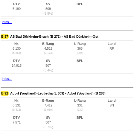
DTV
SV
BPL
5.190
509
(9,8%)
Infos...
B 37
AS Bad Dürkheim-Bruch (B 271) - AS Bad Dürkheim-Ost
Nr.
B-Rang
L-Rang
Land
6.130
4.522
365
RP
(5.863)
(2.173)
(206)
DTV
SV
BPL
14.915
507
(3,4%)
Infos...
B 92
Adorf (Vogtland)-Leubetha (L 309) - Adorf (Vogtland) (B 283)
Nr.
B-Rang
L-Rang
Land
6.131
7.419
331
SN
(8.415)
(5.030)
(239)
DTV
SV
BPL
7.571
507
(6,7%)