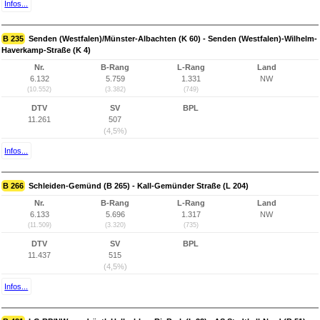
Infos...
B 235
Senden (Westfalen)/Münster-Albachten (K 60) - Senden (Westfalen)-Wilhelm-
Haverkamp-Straße (K 4)
Nr.
B-Rang
L-Rang
Land
6.132
5.759
1.331
NW
(10.552)
(3.382)
(749)
DTV
SV
BPL
11.261
507
(4,5%)
Infos...
B 266
Schleiden-Gemünd (B 265) - Kall-Gemünder Straße (L 204)
Nr.
B-Rang
L-Rang
Land
6.133
5.696
1.317
NW
(11.509)
(3.320)
(735)
DTV
SV
BPL
11.437
515
(4,5%)
Infos...