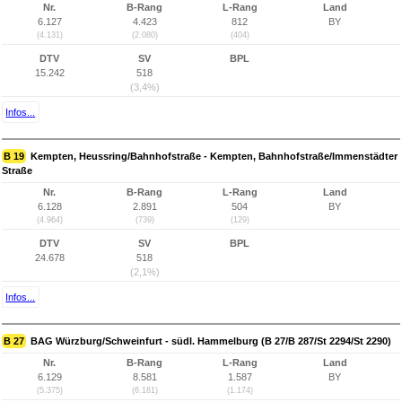
Nr.
B-Rang
L-Rang
Land
6.127
4.423
812
BY
(4.131)
(2.080)
(404)
DTV
SV
BPL
15.242
518
(3,4%)
Infos...
B 19
Kempten, Heussring/Bahnhofstraße - Kempten, Bahnhofstraße/Immenstädter
Straße
Nr.
B-Rang
L-Rang
Land
6.128
2.891
504
BY
(4.964)
(739)
(129)
DTV
SV
BPL
24.678
518
(2,1%)
Infos...
B 27
BAG Würzburg/Schweinfurt - südl. Hammelburg (B 27/B 287/St 2294/St 2290)
Nr.
B-Rang
L-Rang
Land
6.129
8.581
1.587
BY
(5.375)
(6.181)
(1.174)