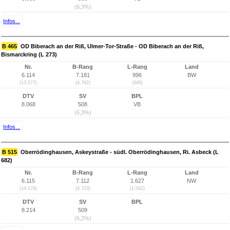
(6,3%)
Infos...
B 465
OD Biberach an der Riß, Ulmer-Tor-Straße - OD Biberach an der Riß,
Bismarckring (L 273)
Nr.
B-Rang
L-Rang
Land
6.114
7.181
996
BW
(13.577)
(4.792)
(846)
DTV
SV
BPL
8.068
508
VB
(6,3%)
Infos...
B 515
Oberrödinghausen, Askeystraße - südl. Oberrödinghausen, Ri. Asbeck (L
682)
Nr.
B-Rang
L-Rang
Land
6.115
7.112
1.627
NW
(14.179)
(4.723)
(1.042)
DTV
SV
BPL
8.214
509
(6,2%)