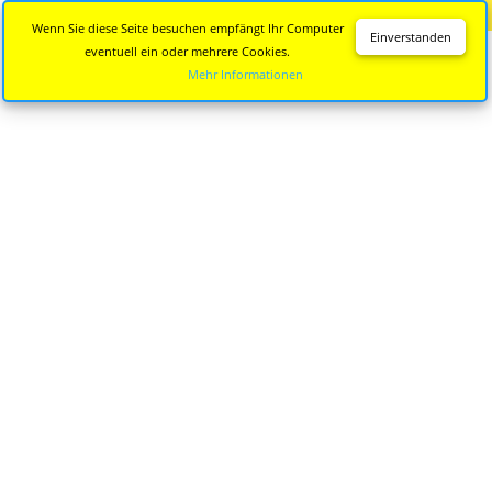
Diese Seite wird nicht mehr aktualisiert.
Zur neuen Seite
Wenn Sie diese Seite besuchen empfängt Ihr Computer
Einverstanden
eventuell ein oder mehrere Cookies.
Mehr Informationen