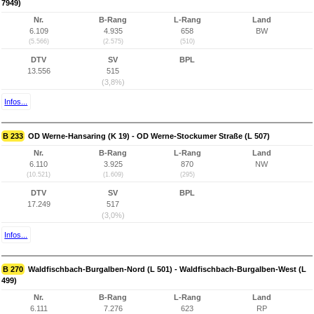
7949)
Nr.
B-Rang
L-Rang
Land
6.109
4.935
658
BW
(5.566)
(2.575)
(510)
DTV
SV
BPL
13.556
515
(3,8%)
Infos...
B 233
OD Werne-Hansaring (K 19) - OD Werne-Stockumer Straße (L 507)
Nr.
B-Rang
L-Rang
Land
6.110
3.925
870
NW
(10.521)
(1.609)
(295)
DTV
SV
BPL
17.249
517
(3,0%)
Infos...
B 270
Waldfischbach-Burgalben-Nord (L 501) - Waldfischbach-Burgalben-West (L
499)
Nr.
B-Rang
L-Rang
Land
6.111
7.276
623
RP