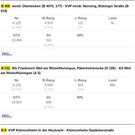
B 406
westl. Oberleuken (B 407/L 177) - KVP nördl. Nenning, Bübinger Straße (B
419)
Nr.
B-Rang
L-Rang
Land
6.125
4.974
112
SL
(12.808)
(2.614)
(35)
DTV
SV
BPL
13.450
511
(3,8%)
Infos...
B 532
BG Frankreich Weil am Rhein/Huningue, Palmrheinbrücke (D 105) - AS Weil
am Rhein/Hüningen (A 5)
Nr.
B-Rang
L-Rang
Land
6.126
3.506
401
BW
(14.269)
(1.231)
(254)
DTV
SV
BPL
19.523
508
(2,6%)
Infos...
B 8
KVP Kleinostheim-In der Heubrach - Kleinostheim-Saaläckerstraße