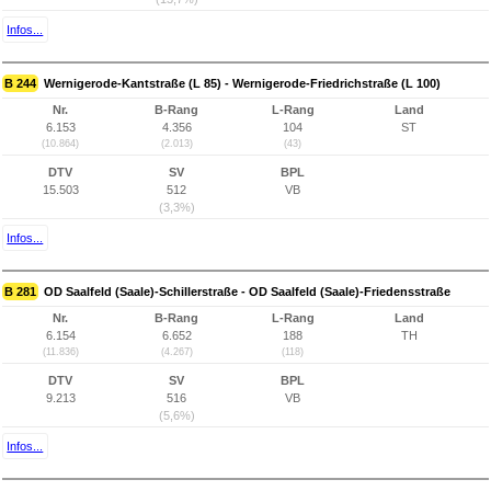
Infos...
B 244
Wernigerode-Kantstraße (L 85) - Wernigerode-Friedrichstraße (L 100)
Nr.
B-Rang
L-Rang
Land
6.153
4.356
104
ST
(10.864)
(2.013)
(43)
DTV
SV
BPL
15.503
512
VB
(3,3%)
Infos...
B 281
OD Saalfeld (Saale)-Schillerstraße - OD Saalfeld (Saale)-Friedensstraße
Nr.
B-Rang
L-Rang
Land
6.154
6.652
188
TH
(11.836)
(4.267)
(118)
DTV
SV
BPL
9.213
516
VB
(5,6%)
Infos...