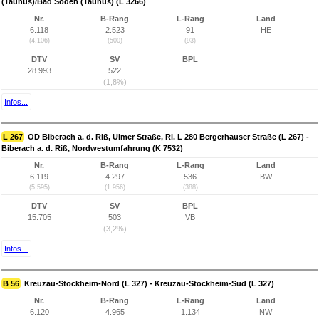
(Taunus)/Bad Soden (Taunus) (L 3266)
Nr.
B-Rang
L-Rang
Land
6.118
2.523
91
HE
(4.106)
(500)
(93)
DTV
SV
BPL
28.993
522
(1,8%)
Infos...
L 267
OD Biberach a. d. Riß, Ulmer Straße, Ri. L 280 Bergerhauser Straße (L 267) -
Biberach a. d. Riß, Nordwestumfahrung (K 7532)
Nr.
B-Rang
L-Rang
Land
6.119
4.297
536
BW
(5.595)
(1.956)
(388)
DTV
SV
BPL
15.705
503
VB
(3,2%)
Infos...
B 56
Kreuzau-Stockheim-Nord (L 327) - Kreuzau-Stockheim-Süd (L 327)
Nr.
B-Rang
L-Rang
Land
6.120
4.965
1.134
NW