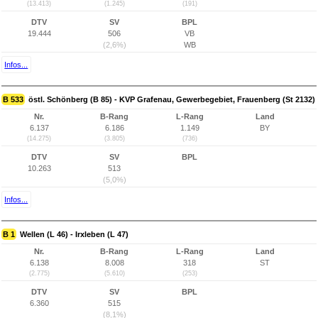
(13.413)
(1.245)
(191)
DTV
SV
BPL
19.444
506
VB
(2,6%)
WB
Infos...
B 533
östl. Schönberg (B 85) - KVP Grafenau, Gewerbegebiet, Frauenberg (St 2132)
Nr.
B-Rang
L-Rang
Land
6.137
6.186
1.149
BY
(14.275)
(3.805)
(736)
DTV
SV
BPL
10.263
513
(5,0%)
Infos...
B 1
Wellen (L 46) - Irxleben (L 47)
Nr.
B-Rang
L-Rang
Land
6.138
8.008
318
ST
(2.775)
(5.610)
(253)
DTV
SV
BPL
6.360
515
(8,1%)