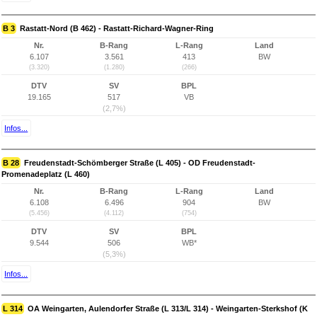
B 3
Rastatt-Nord (B 462) - Rastatt-Richard-Wagner-Ring
Nr.
B-Rang
L-Rang
Land
6.107
3.561
413
BW
(3.320)
(1.280)
(266)
DTV
SV
BPL
19.165
517
VB
(2,7%)
Infos...
B 28
Freudenstadt-Schömberger Straße (L 405) - OD Freudenstadt-
Promenadeplatz (L 460)
Nr.
B-Rang
L-Rang
Land
6.108
6.496
904
BW
(5.456)
(4.112)
(754)
DTV
SV
BPL
9.544
506
WB*
(5,3%)
Infos...
L 314
OA Weingarten, Aulendorfer Straße (L 313/L 314) - Weingarten-Sterkshof (K