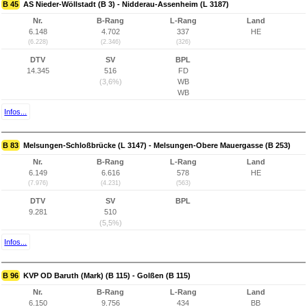
B 45
AS Nieder-Wöllstadt (B 3) - Nidderau-Assenheim (L 3187)
Nr.
B-Rang
L-Rang
Land
6.148
4.702
337
HE
(6.228)
(2.346)
(326)
DTV
SV
BPL
14.345
516
FD
(3,6%)
WB
WB
Infos...
B 83
Melsungen-Schloßbrücke (L 3147) - Melsungen-Obere Mauergasse (B 253)
Nr.
B-Rang
L-Rang
Land
6.149
6.616
578
HE
(7.976)
(4.231)
(563)
DTV
SV
BPL
9.281
510
(5,5%)
Infos...
B 96
KVP OD Baruth (Mark) (B 115) - Golßen (B 115)
Nr.
B-Rang
L-Rang
Land
6.150
9.756
434
BB