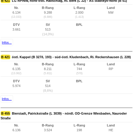
B 421
LG RP/NW, nord-östl. Hallschlag, Ri. Berk (L 22) - AS Stadtkyll-Nord (B 51)
Nr.
B-Rang
L-Rang
Land
6.134
9.288
2.000
NW
(13.033)
(6.886)
(1.413)
DTV
SV
BPL
3.661
513
(14,0%)
Infos...
B 421
östl. Kappel (B 327/L 193) - süd-östl. Kludenbach, Ri. Reckershausen (L 228)
Nr.
B-Rang
L-Rang
Land
6.135
8.211
744
RP
(13.062)
(5.811)
(570)
DTV
SV
BPL
5.974
514
(8,6%)
Infos...
B 455
Bierstadt, Patrickstraße (L 3039) - nördl. OD-Grenze Wiesbaden, Nauroder
Straße
Nr.
B-Rang
L-Rang
Land
6.136
3.524
198
HE