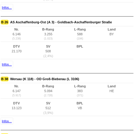
Infos...
B 26
AS Aschaffenburg-Ost (A 3) - Goldbach-Aschaffenburger Straße
Nr.
B-Rang
L-Rang
Land
6.146
3.255
588
BY
(5.238)
(1.023)
(194)
DTV
SV
BPL
21.170
508
(2,4%)
Infos...
B 38
Wersau (K 118) - OD Groß-Bieberau (L 3106)
Nr.
B-Rang
L-Rang
Land
6.147
5.094
383
HE
(5.917)
(2.728)
(371)
DTV
SV
BPL
13.123
512
VB
(3,9%)
Infos...