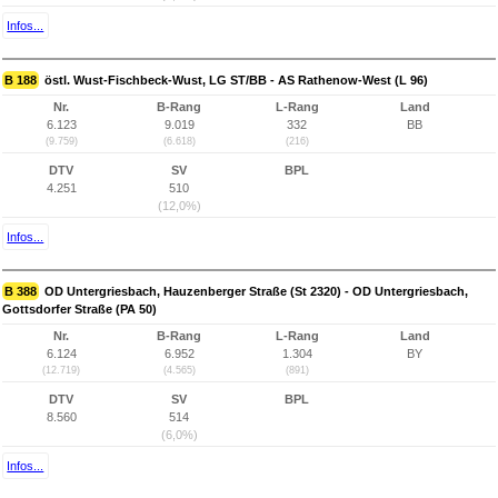
Infos...
B 188
östl. Wust-Fischbeck-Wust, LG ST/BB - AS Rathenow-West (L 96)
Nr.
B-Rang
L-Rang
Land
6.123
9.019
332
BB
(9.759)
(6.618)
(216)
DTV
SV
BPL
4.251
510
(12,0%)
Infos...
B 388
OD Untergriesbach, Hauzenberger Straße (St 2320) - OD Untergriesbach,
Gottsdorfer Straße (PA 50)
Nr.
B-Rang
L-Rang
Land
6.124
6.952
1.304
BY
(12.719)
(4.565)
(891)
DTV
SV
BPL
8.560
514
(6,0%)
Infos...