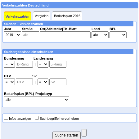
Verkehrszahlen Deutschland
Vergleich
Bedarfsplan 2016
Verkehrszahlen
Suchen - Verkehszahlen
Jahr
Straße
Ort|Zählstelle|TK-Blatt
Land
BPL
Suchergebnisse einschränken
Bundesrang Landesrang
|
DTV SV
|
Bedarfsplan (BPL)-Projekttyp
Infos anzeigen
Suchbegriffe hervorheben