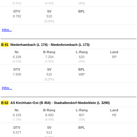
(5.815)
(4.453)
(806)
DTV
SV
BPL
8.792
510
(5,8%)
Infos...
B 41
Niederhambach (L 174) - Niederbrombach (L 173)
Nr.
B-Rang
L-Rang
Land
6.158
7.254
620
RP
(6.036)
(4.865)
(454)
DTV
SV
BPL
7.930
515
WB*
(6,5%)
Infos...
B 62
AS Kirchhain-Ost (B 454) - Stadtallendorf-Niederklein (L 3290)
Nr.
B-Rang
L-Rang
Land
6.159
8.400
807
HE
(7.290)
(6.000)
(788)
DTV
SV
BPL
5.577
513