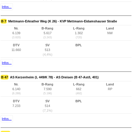
Infos...
B 7
Mettmann-Erkrather Weg (K 26) - KVP Mettmann-Eidamshauser Straße
Nr.
B-Rang
L-Rang
Land
6.139
5.617
1.302
NW
(3.820)
(3.243)
(720)
DTV
SV
BPL
11.660
513
(4,4%)
Infos...
B 47
AS Kerzenheim (L 449/K 78) - AS Dreisen (B 47-Ast/L 401)
Nr.
B-Rang
L-Rang
Land
6.140
7.590
662
RP
(6.289)
(5.196)
(492)
DTV
SV
BPL
7.233
514
(7,1%)
Infos...