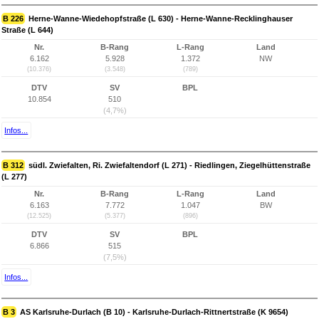
B 226
Herne-Wanne-Wiedehopfstraße (L 630) - Herne-Wanne-Recklinghauser
Straße (L 644)
Nr.
B-Rang
L-Rang
Land
6.162
5.928
1.372
NW
(10.376)
(3.548)
(789)
DTV
SV
BPL
10.854
510
(4,7%)
Infos...
B 312
südl. Zwiefalten, Ri. Zwiefaltendorf (L 271) - Riedlingen, Ziegelhüttenstraße
(L 277)
Nr.
B-Rang
L-Rang
Land
6.163
7.772
1.047
BW
(12.525)
(5.377)
(896)
DTV
SV
BPL
6.866
515
(7,5%)
Infos...
B 3
AS Karlsruhe-Durlach (B 10) - Karlsruhe-Durlach-Rittnertstraße (K 9654)