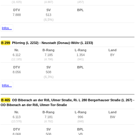
(11.635)
(4.887)
(457)
DTV
SV
BPL
7.888
513
(6,5%)
Infos...
B 299
Pförring (L 2232) - Neustadt (Donau)-Wöhr (L 2233)
Nr.
B-Rang
L-Rang
Land
6.112
7.185
1.354
BY
(12.195)
(4.796)
(941)
DTV
SV
BPL
8.056
508
(6,3%)
Infos...
B 465
OD Biberach an der Riß, Ulmer Straße, Ri. L 280 Bergerhauser Straße (L 267) -
OD Biberach an der Riß, Ulmer-Tor-Straße
Nr.
B-Rang
L-Rang
Land
6.113
7.181
996
BW
(13.576)
(4.792)
(846)
DTV
SV
BPL
8.068
508
VB