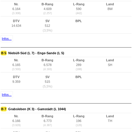
Nr.
B-Rang
L-Rang
Land
6.164
4.609
590
BW
(3.308)
(2.257)
(442)
DTV
SV
BPL
14.634
512
(3,5%)
Infos...
B 5
Niebüll-Süd (L 7) - Enge-Sande (L 5)
Nr.
B-Rang
L-Rang
Land
6.165
6.578
289
SH
(3.500)
(4.193)
(188)
DTV
SV
BPL
9.359
515
(5,5%)
Infos...
B 7
Grabsleben (K 3) - Gamstädt (L 1044)
Nr.
B-Rang
L-Rang
Land
6.166
6.773
196
TH
(3.929)
(4.387)
(126)