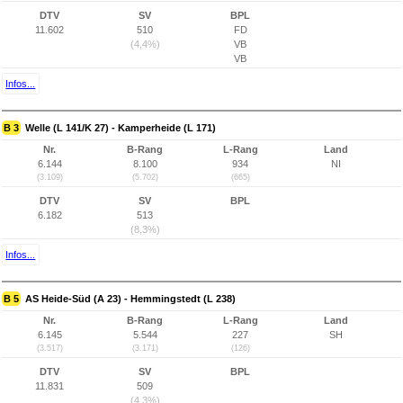
DTV
SV
BPL
11.602
510
FD
(4,4%)
VB
VB
Infos...
B 3
Welle (L 141/K 27) - Kamperheide (L 171)
Nr.
B-Rang
L-Rang
Land
6.144
8.100
934
NI
(3.109)
(5.702)
(665)
DTV
SV
BPL
6.182
513
(8,3%)
Infos...
B 5
AS Heide-Süd (A 23) - Hemmingstedt (L 238)
Nr.
B-Rang
L-Rang
Land
6.145
5.544
227
SH
(3.517)
(3.171)
(126)
DTV
SV
BPL
11.831
509
(4,3%)