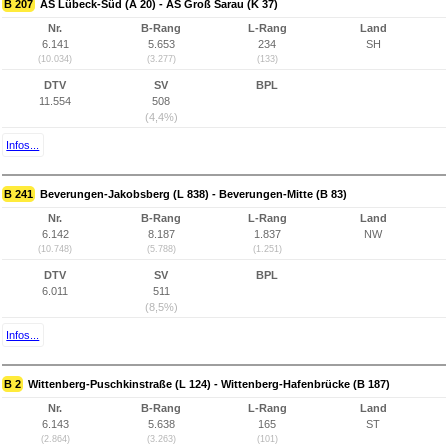
B 207
AS Lübeck-Süd (A 20) - AS Groß Sarau (K 37)
Nr.
B-Rang
L-Rang
Land
6.141
5.653
234
SH
(10.034)
(3.277)
(133)
DTV
SV
BPL
11.554
508
(4,4%)
Infos...
B 241
Beverungen-Jakobsberg (L 838) - Beverungen-Mitte (B 83)
Nr.
B-Rang
L-Rang
Land
6.142
8.187
1.837
NW
(10.748)
(5.788)
(1.251)
DTV
SV
BPL
6.011
511
(8,5%)
Infos...
B 2
Wittenberg-Puschkinstraße (L 124) - Wittenberg-Hafenbrücke (B 187)
Nr.
B-Rang
L-Rang
Land
6.143
5.638
165
ST
(2.864)
(3.263)
(101)