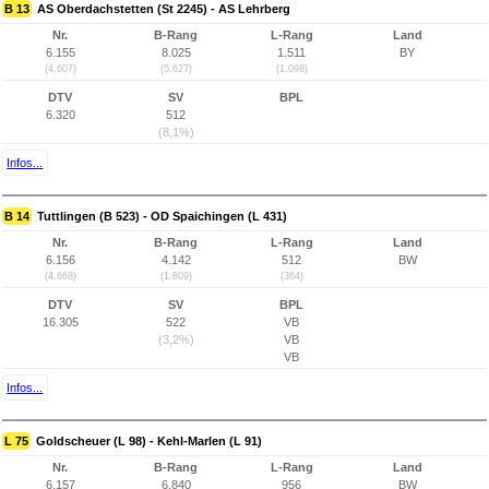
B 13
AS Oberdachstetten (St 2245) - AS Lehrberg
Nr.
B-Rang
L-Rang
Land
6.155
8.025
1.511
BY
(4.607)
(5.627)
(1.098)
DTV
SV
BPL
6.320
512
(8,1%)
Infos...
B 14
Tuttlingen (B 523) - OD Spaichingen (L 431)
Nr.
B-Rang
L-Rang
Land
6.156
4.142
512
BW
(4.668)
(1.809)
(364)
DTV
SV
BPL
16.305
522
VB
(3,2%)
VB
VB
Infos...
L 75
Goldscheuer (L 98) - Kehl-Marlen (L 91)
Nr.
B-Rang
L-Rang
Land
6.157
6.840
956
BW