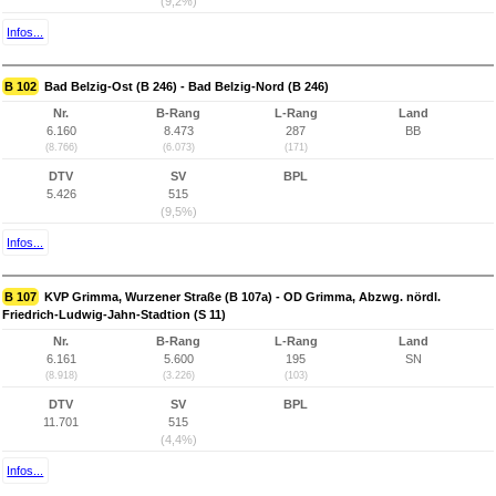
(9,2%)
Infos...
B 102
Bad Belzig-Ost (B 246) - Bad Belzig-Nord (B 246)
Nr.
B-Rang
L-Rang
Land
6.160
8.473
287
BB
(8.766)
(6.073)
(171)
DTV
SV
BPL
5.426
515
(9,5%)
Infos...
B 107
KVP Grimma, Wurzener Straße (B 107a) - OD Grimma, Abzwg. nördl.
Friedrich-Ludwig-Jahn-Stadtion (S 11)
Nr.
B-Rang
L-Rang
Land
6.161
5.600
195
SN
(8.918)
(3.226)
(103)
DTV
SV
BPL
11.701
515
(4,4%)
Infos...