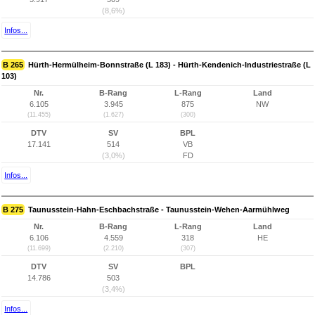
(8,6%)
Infos...
B 265
Hürth-Hermülheim-Bonnstraße (L 183) - Hürth-Kendenich-Industriestraße (L
103)
Nr.
B-Rang
L-Rang
Land
6.105
3.945
875
NW
(11.455)
(1.627)
(300)
DTV
SV
BPL
17.141
514
VB
(3,0%)
FD
Infos...
B 275
Taunusstein-Hahn-Eschbachstraße - Taunusstein-Wehen-Aarmühlweg
Nr.
B-Rang
L-Rang
Land
6.106
4.559
318
HE
(11.699)
(2.210)
(307)
DTV
SV
BPL
14.786
503
(3,4%)
Infos...