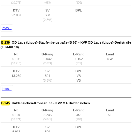
(10.571)
(935)
(156)
DTV
SV
BPL
22.087
508
(2,3%)
Infos...
B 239
OD Lage (Lippe)-Staufenbergstraße (B 66) - KVP OD Lage (Lippe)-Dorfstraße
(L 944/K 18)
Nr.
B-Rang
L-Rang
Land
6.103
5.042
1.152
NW
(10.713)
(2.679)
(571)
DTV
SV
BPL
13.269
504
VB
(3,8%)
VB
Infos...
B 245
Haldensleben-Kronesruhe - KVP OA Haldensleben
Nr.
B-Rang
L-Rang
Land
6.104
8.245
348
ST
(10.871)
(5.845)
(283)
DTV
SV
BPL
5.917
509