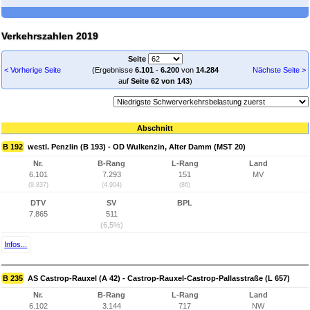
Verkehrszahlen 2019
Seite
< Vorherige Seite
(Ergebnisse
6.101
-
6.200
von
14.284
Nächste Seite >
auf
Seite 62 von 143
)
Abschnitt
B 192
westl. Penzlin (B 193) - OD Wulkenzin, Alter Damm (MST 20)
Nr.
B-Rang
L-Rang
Land
6.101
7.293
151
MV
(9.837)
(4.904)
(86)
DTV
SV
BPL
7.865
511
(6,5%)
Infos...
B 235
AS Castrop-Rauxel (A 42) - Castrop-Rauxel-Castrop-Pallasstraße (L 657)
Nr.
B-Rang
L-Rang
Land
6.102
3.144
717
NW