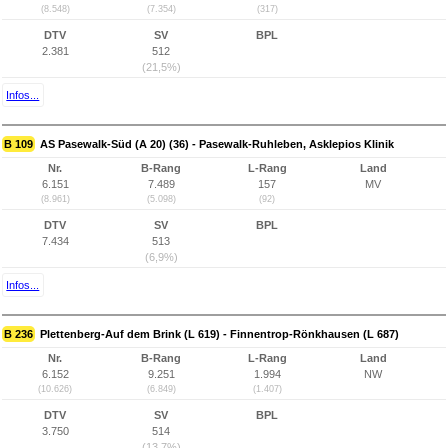
(8.548)
(7.354)
(317)
DTV
SV
BPL
2.381
512
(21,5%)
Infos...
B 109
AS Pasewalk-Süd (A 20) (36) - Pasewalk-Ruhleben, Asklepios Klinik
Nr.
B-Rang
L-Rang
Land
6.151
7.489
157
MV
(8.961)
(5.098)
(92)
DTV
SV
BPL
7.434
513
(6,9%)
Infos...
B 236
Plettenberg-Auf dem Brink (L 619) - Finnentrop-Rönkhausen (L 687)
Nr.
B-Rang
L-Rang
Land
6.152
9.251
1.994
NW
(10.626)
(6.849)
(1.407)
DTV
SV
BPL
3.750
514
(13,7%)