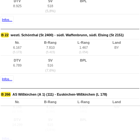
DTV
SV
BPL
8.925
518
(5,8%)
Infos...
B 22
westl. Schönthal (St 2400) - südl. Waffenbrunn, südl. Elsing (St 2151)
Nr.
B-Rang
L-Rang
Land
6.167
7.810
1.467
BY
(5.173)
(5.415)
(1.054)
DTV
SV
BPL
6.789
516
(7,6%)
Infos...
B 266
AS Wißkirchen (A 1) (111) - Euskirchen-Wißkirchen (L 178)
Nr.
B-Rang
L-Rang
Land
6.168
4.717
1.072
NW
(11.518)
(2.360)
(493)
DTV
SV
BPL
14.299
515
(3,6%)
Infos...