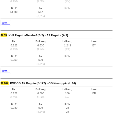
(6.958)
(2.605)
(554)
DTV
SV
BPL
13.486
512
(3,8%)
Infos...
B 85
KVP Pegnitz-Neudorf (B 2) - AS Pegnitz (A 9)
Nr.
B-Rang
L-Rang
Land
6.121
6.630
1.243
BY
(8.093)
(4.245)
(830)
DTV
SV
BPL
9.259
509
(5,5%)
Infos...
B 167
KVP OD Alt Ruppin (B 122) - OD Neuruppin (L 16)
Nr.
B-Rang
L-Rang
Land
6.122
6.303
186
BB
(9.113)
(3.920)
(74)
DTV
SV
BPL
9.989
509
VB
(5,1%)
VB