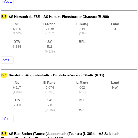
Infos...
B 5
AS Horstedt (L 273) - AS Husum-Flensburger Chausee (B 200)
Nr.
B-Rang
L-Rang
Land
6.116
7.038
319
SH
(3.505)
(4.649)
(218)
DTV
SV
BPL
8.385
511
(6,1%)
Infos...
B 8
Dinslaken-Augustastraße - Dinslaken-Voerder Straße (K 17)
Nr.
B-Rang
L-Rang
Land
6.117
3.874
862
NW
(4.004)
(1.560)
(287)
DTV
SV
BPL
17.470
507
(2,9%)
WB*
Infos...
B 8
AS Bad Soden (Taunus)/Liederbach (Taunus) (L 3014) - AS Sulzbach