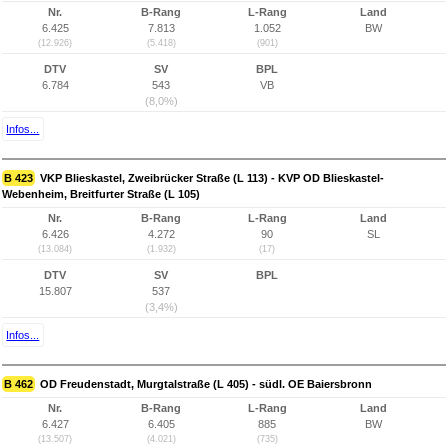
Nr.
B-Rang
L-Rang
Land
6.425
7.813
1.052
BW
(12.926)
(5.418)
(901)
DTV
SV
BPL
6.784
543
VB
(8,0%)
Infos...
B 423
VKP Blieskastel, Zweibrücker Straße (L 113) - KVP OD Blieskastel-
Webenheim, Breitfurter Straße (L 105)
Nr.
B-Rang
L-Rang
Land
6.426
4.272
90
SL
(13.084)
(1.932)
(17)
DTV
SV
BPL
15.807
537
(3,4%)
Infos...
B 462
OD Freudenstadt, Murgtalstraße (L 405) - südl. OE Baiersbronn
Nr.
B-Rang
L-Rang
Land
6.427
6.405
885
BW
(13.507)
(4.021)
(735)