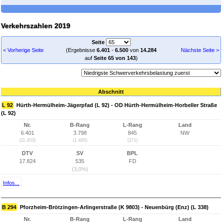
Verkehrszahlen 2019
Seite
< Vorherige Seite
(Ergebnisse
6.401
-
6.500
von
14.284
Nächste Seite >
auf
Seite 65 von 143
)
Abschnitt
L 92
Hürth-Hermülheim-Jägerpfad (L 92) - OD Hürth-Hermülheim-Horbeller Straße
(L 92)
Nr.
B-Rang
L-Rang
Land
6.401
3.798
845
NW
(11.453)
(1.495)
(271)
DTV
SV
BPL
17.824
535
FD
(3,0%)
Infos...
B 294
Pforzheim-Brötzingen-Arlingerstraße (K 9803) - Neuenbürg (Enz) (L 338)
Nr.
B-Rang
L-Rang
Land