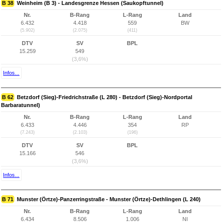
B 38
Weinheim (B 3) - Landesgrenze Hessen (Saukopftunnel)
Nr.
B-Rang
L-Rang
Land
6.432
4.418
559
BW
(5.902)
(2.075)
(411)
DTV
SV
BPL
15.259
549
(3,6%)
Infos...
B 62
Betzdorf (Sieg)-Friedrichstraße (L 280) - Betzdorf (Sieg)-Nordportal
Barbaratunnel)
Nr.
B-Rang
L-Rang
Land
6.433
4.446
354
RP
(7.243)
(2.103)
(196)
DTV
SV
BPL
15.166
546
(3,6%)
Infos...
B 71
Munster (Örtze)-Panzerringstraße - Munster (Örtze)-Dethlingen (L 240)
Nr.
B-Rang
L-Rang
Land
6.434
8.506
1.006
NI