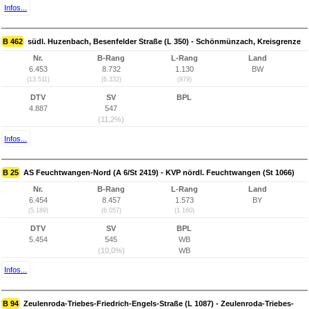
Infos...
B 462
südl. Huzenbach, Besenfelder Straße (L 350) - Schönmünzach, Kreisgrenze
Nr.
B-Rang
L-Rang
Land
6.453
8.732
1.130
BW
(13.511)
(6.332)
(979)
DTV
SV
BPL
4.887
547
(11,2%)
Infos...
B 25
AS Feuchtwangen-Nord (A 6/St 2419) - KVP nördl. Feuchtwangen (St 1066)
Nr.
B-Rang
L-Rang
Land
6.454
8.457
1.573
BY
(5.189)
(6.057)
(1.160)
DTV
SV
BPL
5.454
545
WB
(10,0%)
WB
Infos...
B 94
Zeulenroda-Triebes-Friedrich-Engels-Straße (L 1087) - Zeulenroda-Triebes-