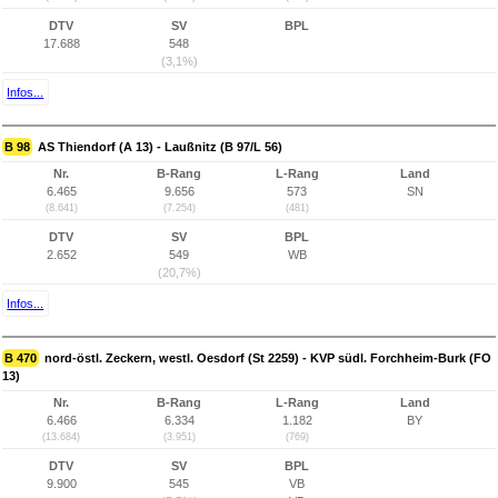
DTV
SV
BPL
17.688
548
(3,1%)
Infos...
B 98
AS Thiendorf (A 13) - Laußnitz (B 97/L 56)
Nr.
B-Rang
L-Rang
Land
6.465
9.656
573
SN
(8.641)
(7.254)
(481)
DTV
SV
BPL
2.652
549
WB
(20,7%)
Infos...
B 470
nord-östl. Zeckern, westl. Oesdorf (St 2259) - KVP südl. Forchheim-Burk (FO
13)
Nr.
B-Rang
L-Rang
Land
6.466
6.334
1.182
BY
(13.684)
(3.951)
(769)
DTV
SV
BPL
9.900
545
VB