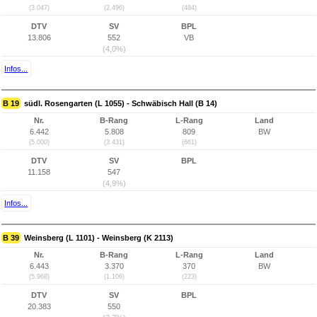
(3.047)
(2.496)
(484)
DTV
SV
BPL
13.806
552
VB
(4,0%)
Infos...
B 19
südl. Rosengarten (L 1055) - Schwäbisch Hall (B 14)
Nr.
B-Rang
L-Rang
Land
6.442
5.808
809
BW
(5.000)
(3.431)
(661)
DTV
SV
BPL
11.158
547
(4,9%)
Infos...
B 39
Weinsberg (L 1101) - Weinsberg (K 2113)
Nr.
B-Rang
L-Rang
Land
6.443
3.370
370
BW
(5.968)
(1.106)
(223)
DTV
SV
BPL
20.383
550