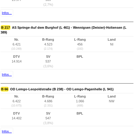
(2,7%)
Infos...
B 217
AS Springe-Auf dem Burghof (L 461) - Wennigsen (Deister)-Holtensen (L
389)
Nr.
B-Rang
L-Rang
Land
6.421
4.523
456
NI
(10.249)
(2.174)
(192)
DTV
SV
BPL
14.914
537
(3,6%)
Infos...
B 66
OD Lemgo-Leopoldstraße (B 238) - OD Lemgo-Pagenhelle (L 941)
Nr.
B-Rang
L-Rang
Land
6.422
4.686
1.066
NW
(10.675)
(2.331)
(488)
DTV
SV
BPL
14.402
547
(3,8%)
Infos...