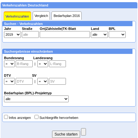
Verkehrszahlen Deutschland
Vergleich
Bedarfsplan 2016
Verkehrszahlen
Suchen - Verkehszahlen
Jahr
Straße
Ort|Zählstelle|TK-Blatt
Land
BPL
Suchergebnisse einschränken
Bundesrang Landesrang
|
DTV SV
|
Bedarfsplan (BPL)-Projekttyp
Infos anzeigen
Suchbegriffe hervorheben