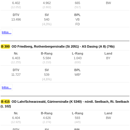
6.402
4.962
665
BW
(12.052)
(2.602)
(517)
DTV
SV
BPL
13.496
540
VB
(4,0%)
FD
Infos...
B 300
OD Friedberg, Rothenbergerstraße (St 2051) - AS Dasing (A 8) (74b)
Nr.
B-Rang
L-Rang
Land
6.403
5.584
1.043
BY
(12.255)
(3.210)
(630)
DTV
SV
BPL
11.727
539
WB*
(4,6%)
Infos...
B 415
OD Lahr/Schwarzwald, Gärtnerstraße (K 5340) - nördl. Seelbach, Ri. Seelbach
(L 102)
Nr.
B-Rang
L-Rang
Land
6.404
4.626
593
BW
(12.925)
(2.274)
(445)
DTV
SV
BPL