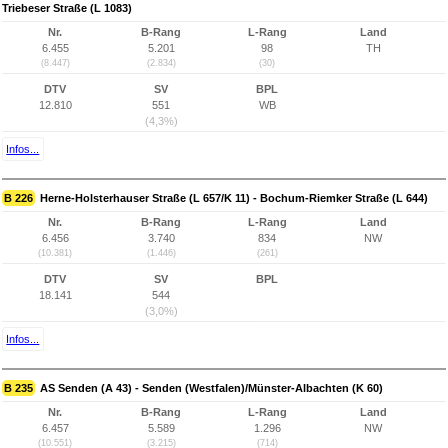
Triebeser Straße (L 1083)
Nr.
B-Rang
L-Rang
Land
6.455
5.201
98
TH
(8.447)
(2.834)
(30)
DTV
SV
BPL
12.810
551
WB
(4,3%)
Infos...
B 226
Herne-Holsterhauser Straße (L 657/K 11) - Bochum-Riemker Straße (L 644)
Nr.
B-Rang
L-Rang
Land
6.456
3.740
834
NW
(10.381)
(1.446)
(261)
DTV
SV
BPL
18.141
544
(3,0%)
Infos...
B 235
AS Senden (A 43) - Senden (Westfalen)/Münster-Albachten (K 60)
Nr.
B-Rang
L-Rang
Land
6.457
5.589
1.296
NW
(10.551)
(3.215)
(714)