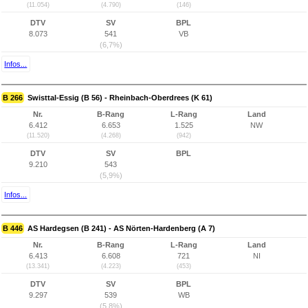
(11.054)
(4.790)
(146)
DTV
SV
BPL
8.073
541
VB
(6,7%)
Infos...
B 266
Swisttal-Essig (B 56) - Rheinbach-Oberdrees (K 61)
Nr.
B-Rang
L-Rang
Land
6.412
6.653
1.525
NW
(11.520)
(4.268)
(942)
DTV
SV
BPL
9.210
543
(5,9%)
Infos...
B 446
AS Hardegsen (B 241) - AS Nörten-Hardenberg (A 7)
Nr.
B-Rang
L-Rang
Land
6.413
6.608
721
NI
(13.341)
(4.223)
(453)
DTV
SV
BPL
9.297
539
WB
(5,8%)