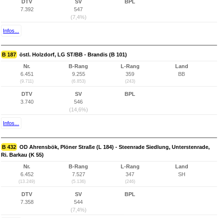
DTV
SV
BPL
7.392
547
(7,4%)
Infos...
B 187
östl. Holzdorf, LG ST/BB - Brandis (B 101)
Nr.
B-Rang
L-Rang
Land
6.451
9.255
359
BB
(9.711)
(6.853)
(243)
DTV
SV
BPL
3.740
546
(14,6%)
Infos...
B 432
OD Ahrensbök, Plöner Straße (L 184) - Steenrade Siedlung, Unterstenrade,
Ri. Barkau (K 55)
Nr.
B-Rang
L-Rang
Land
6.452
7.527
347
SH
(13.249)
(5.136)
(246)
DTV
SV
BPL
7.358
544
(7,4%)