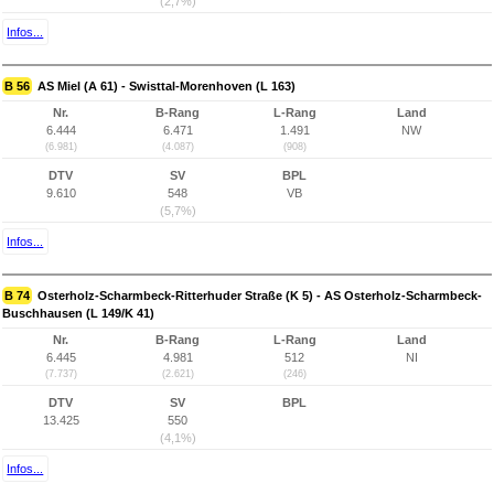
(2,7%)
Infos...
B 56
AS Miel (A 61) - Swisttal-Morenhoven (L 163)
Nr.
B-Rang
L-Rang
Land
6.444
6.471
1.491
NW
(6.981)
(4.087)
(908)
DTV
SV
BPL
9.610
548
VB
(5,7%)
Infos...
B 74
Osterholz-Scharmbeck-Ritterhuder Straße (K 5) - AS Osterholz-Scharmbeck-
Buschhausen (L 149/K 41)
Nr.
B-Rang
L-Rang
Land
6.445
4.981
512
NI
(7.737)
(2.621)
(246)
DTV
SV
BPL
13.425
550
(4,1%)
Infos...