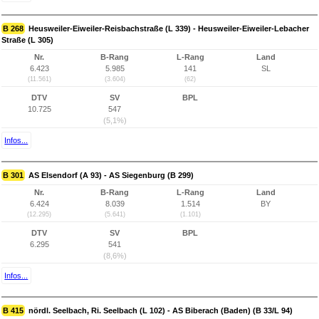
B 268
Heusweiler-Eiweiler-Reisbachstraße (L 339) - Heusweiler-Eiweiler-Lebacher
Straße (L 305)
Nr.
B-Rang
L-Rang
Land
6.423
5.985
141
SL
(11.561)
(3.604)
(62)
DTV
SV
BPL
10.725
547
(5,1%)
Infos...
B 301
AS Elsendorf (A 93) - AS Siegenburg (B 299)
Nr.
B-Rang
L-Rang
Land
6.424
8.039
1.514
BY
(12.295)
(5.641)
(1.101)
DTV
SV
BPL
6.295
541
(8,6%)
Infos...
B 415
nördl. Seelbach, Ri. Seelbach (L 102) - AS Biberach (Baden) (B 33/L 94)