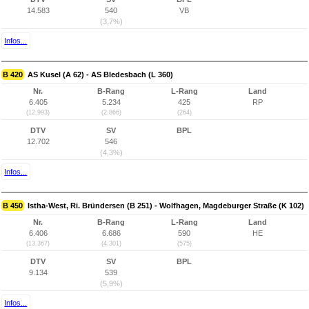
14.583
540
VB
(3,7%)
Infos...
B 420
AS Kusel (A 62) - AS Bledesbach (L 360)
Nr.
B-Rang
L-Rang
Land
6.405
5.234
425
RP
(12.993)
(2.866)
(264)
DTV
SV
BPL
12.702
546
(4,3%)
Infos...
B 450
Istha-West, Ri. Bründersen (B 251) - Wolfhagen, Magdeburger Straße (K 102)
Nr.
B-Rang
L-Rang
Land
6.406
6.686
590
HE
(13.367)
(4.301)
(575)
DTV
SV
BPL
9.134
539
(5,9%)
Infos...