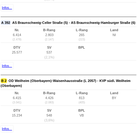
Infos...
A 392
AS Braunschweig-Celler Straße (5) - AS Braunschweig-Hamburger Straße (6)
Nr.
B-Rang
L-Rang
Land
6.414
2.803
265
NI
(2.478)
(2.147)
(223)
DTV
SV
BPL
25.577
537
(2,1%)
Infos...
B 2
OD Weilheim (Oberbayern)-Waisenhausstraße (L 2057) - KVP südl. Weilheim
(Oberbayern)
Nr.
B-Rang
L-Rang
Land
6.415
4.426
813
BY
(3.041)
(2.083)
(405)
DTV
SV
BPL
15.234
548
VB
(3,6%)
Infos...