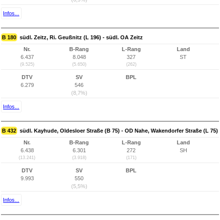
Infos...
B 180
südl. Zeitz, Ri. Geußnitz (L 196) - südl. OA Zeitz
Nr.
B-Rang
L-Rang
Land
6.437
8.048
327
ST
(9.525)
(5.650)
(262)
DTV
SV
BPL
6.279
546
(8,7%)
Infos...
B 432
südl. Kayhude, Oldesloer Straße (B 75) - OD Nahe, Wakendorfer Straße (L 75)
Nr.
B-Rang
L-Rang
Land
6.438
6.301
272
SH
(13.241)
(3.918)
(171)
DTV
SV
BPL
9.993
550
(5,5%)
Infos...