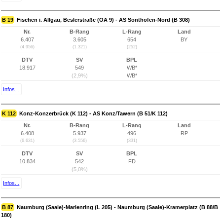
B 19
Fischen i. Allgäu, Beslerstraße (OA 9) - AS Sonthofen-Nord (B 308)
Nr.
B-Rang
L-Rang
Land
6.407
3.605
654
BY
(4.956)
(1.321)
(252)
DTV
SV
BPL
18.917
549
WB*
(2,9%)
WB*
Infos...
K 112
Konz-Konzerbrück (K 112) - AS Konz/Tawern (B 51/K 112)
Nr.
B-Rang
L-Rang
Land
6.408
5.937
496
RP
(6.631)
(3.556)
(331)
DTV
SV
BPL
10.834
542
FD
(5,0%)
Infos...
B 87
Naumburg (Saale)-Marienring (L 205) - Naumburg (Saale)-Kramerplatz (B 88/B
180)