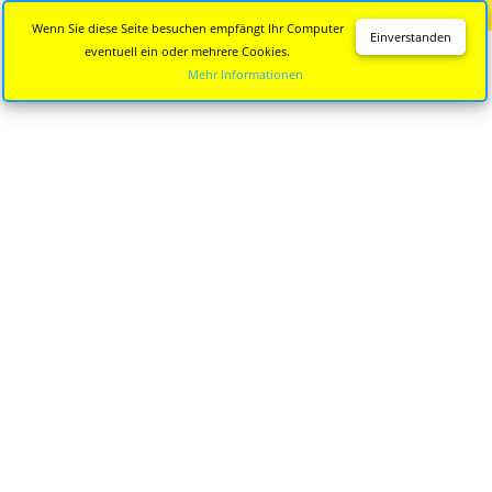
Diese Seite wird nicht mehr aktualisiert.
Zur neuen Seite
Wenn Sie diese Seite besuchen empfängt Ihr Computer
Einverstanden
eventuell ein oder mehrere Cookies.
Mehr Informationen