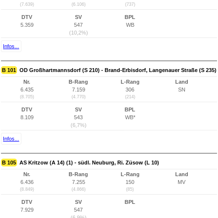
(7.639)
(6.106)
(737)
DTV
SV
BPL
5.359
547
WB
(10,2%)
Infos...
B 101
OD Großhartmannsdorf (S 210) - Brand-Erbisdorf, Langenauer Straße (S 235)
Nr.
B-Rang
L-Rang
Land
6.435
7.159
306
SN
(8.705)
(4.770)
(214)
DTV
SV
BPL
8.109
543
WB*
(6,7%)
Infos...
B 105
AS Kritzow (A 14) (1) - südl. Neuburg, Ri. Züsow (L 10)
Nr.
B-Rang
L-Rang
Land
6.436
7.255
150
MV
(8.849)
(4.866)
(85)
DTV
SV
BPL
7.929
547
(6,9%)