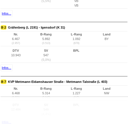
(5,5%)
VB
VB
Infos...
B 2
Gräfenberg (L 2191) - Igensdorf (K 31)
Nr.
B-Rang
L-Rang
Land
6.467
5.892
1.092
BY
(2.957)
(3.513)
(679)
DTV
SV
BPL
10.943
547
(5,0%)
Infos...
B 7
KVP Mettmann-Eidamshauser Straße - Mettmann-Talstraße (L 403)
Nr.
B-Rang
L-Rang
Land
6.468
5.314
1.227
NW
(3.821)
(2.945)
(645)
DTV
SV
BPL
12.484
549
(4,4%)
Infos...