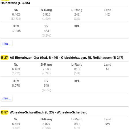
Hainstraße (L 3005)
Nr.
B-Rang
L-Rang
Land
6.462
3.915
242
HE
(13.424)
(1.600)
(232)
DTV
SV
BPL
17.285
553
(3,2%)
Infos...
B 27
AS Ebergötzen-Ost (östl. B 446) - Gieboldehausen, Ri. Rollshausen (B 247)
Nr.
B-Rang
L-Rang
Land
6.463
7.180
810
NI
(5.426)
(4.791)
(541)
DTV
SV
BPL
8.070
549
(6,8%)
Infos...
B 57
Würselen-Schweilbach (L 23) - Würselen-Scherberg
Nr.
B-Rang
L-Rang
Land
6.464
3.827
849
NW
(7.060)
(1.518)
(275)