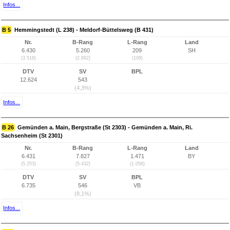
Infos...
B 5
Hemmingstedt (L 238) - Meldorf-Büttelsweg (B 431)
Nr.
B-Rang
L-Rang
Land
6.430
5.260
209
SH
(3.518)
(2.892)
(108)
DTV
SV
BPL
12.624
543
(4,3%)
Infos...
B 26
Gemünden a. Main, Bergstraße (St 2303) - Gemünden a. Main, Ri.
Sachsenheim (St 2301)
Nr.
B-Rang
L-Rang
Land
6.431
7.827
1.471
BY
(5.253)
(5.432)
(1.058)
DTV
SV
BPL
6.735
546
VB
(8,1%)
Infos...