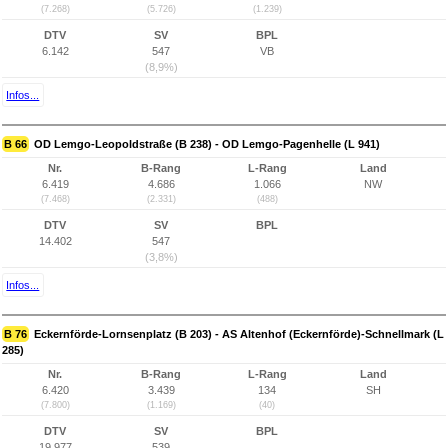
(7.268)
(5.726)
(1.239)
DTV
SV
BPL
6.142
547
VB
(8,9%)
Infos...
B 66
OD Lemgo-Leopoldstraße (B 238) - OD Lemgo-Pagenhelle (L 941)
Nr.
B-Rang
L-Rang
Land
6.419
4.686
1.066
NW
(7.468)
(2.331)
(488)
DTV
SV
BPL
14.402
547
(3,8%)
Infos...
B 76
Eckernförde-Lornsenplatz (B 203) - AS Altenhof (Eckernförde)-Schnellmark (L
285)
Nr.
B-Rang
L-Rang
Land
6.420
3.439
134
SH
(7.800)
(1.169)
(40)
DTV
SV
BPL
19.977
539