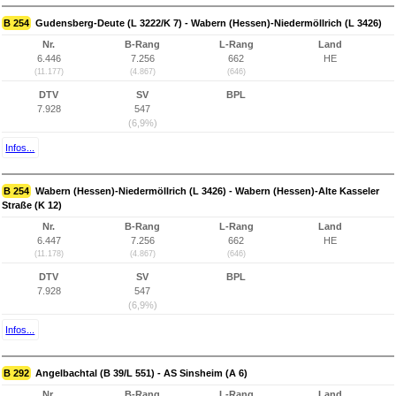
B 254
Gudensberg-Deute (L 3222/K 7) - Wabern (Hessen)-Niedermöllrich (L 3426)
Nr.
B-Rang
L-Rang
Land
6.446
7.256
662
HE
(11.177)
(4.867)
(646)
DTV
SV
BPL
7.928
547
(6,9%)
Infos...
B 254
Wabern (Hessen)-Niedermöllrich (L 3426) - Wabern (Hessen)-Alte Kasseler
Straße (K 12)
Nr.
B-Rang
L-Rang
Land
6.447
7.256
662
HE
(11.178)
(4.867)
(646)
DTV
SV
BPL
7.928
547
(6,9%)
Infos...
B 292
Angelbachtal (B 39/L 551) - AS Sinsheim (A 6)
Nr.
B-Rang
L-Rang
Land