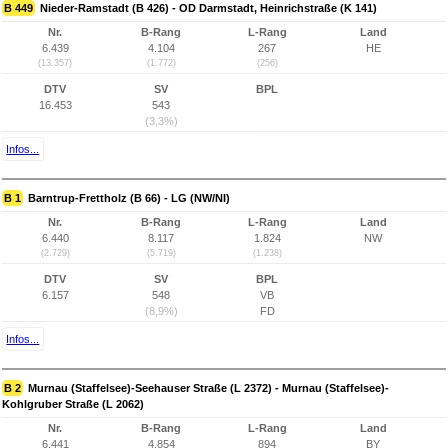
B 449
Nieder-Ramstadt (B 426) - OD Darmstadt, Heinrichstraße (K 141)
Nr.
B-Rang
L-Rang
Land
6.439
4.104
267
HE
(13.357)
(1.772)
(256)
DTV
SV
BPL
16.453
543
(3,3%)
Infos...
B 1
Barntrup-Frettholz (B 66) - LG (NW/NI)
Nr.
B-Rang
L-Rang
Land
6.440
8.117
1.824
NW
(2.729)
(5.719)
(1.238)
DTV
SV
BPL
6.157
548
VB
(8,9%)
FD
Infos...
B 2
Murnau (Staffelsee)-Seehauser Straße (L 2372) - Murnau (Staffelsee)-
Kohlgruber Straße (L 2062)
Nr.
B-Rang
L-Rang
Land
6.441
4.854
894
BY