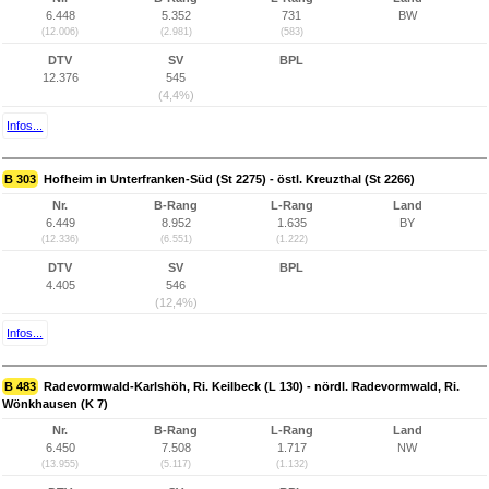
6.448
5.352
731
BW
(12.006)
(2.981)
(583)
DTV
SV
BPL
12.376
545
(4,4%)
Infos...
B 303
Hofheim in Unterfranken-Süd (St 2275) - östl. Kreuzthal (St 2266)
Nr.
B-Rang
L-Rang
Land
6.449
8.952
1.635
BY
(12.336)
(6.551)
(1.222)
DTV
SV
BPL
4.405
546
(12,4%)
Infos...
B 483
Radevormwald-Karlshöh, Ri. Keilbeck (L 130) - nördl. Radevormwald, Ri.
Wönkhausen (K 7)
Nr.
B-Rang
L-Rang
Land
6.450
7.508
1.717
NW
(13.955)
(5.117)
(1.132)