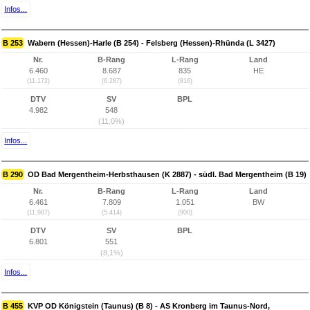
Infos...
B 253
Wabern (Hessen)-Harle (B 254) - Felsberg (Hessen)-Rhünda (L 3427)
Nr.
B-Rang
L-Rang
Land
6.460
8.687
835
HE
(11.172)
(6.287)
(816)
DTV
SV
BPL
4.982
548
(11,0%)
Infos...
B 290
OD Bad Mergentheim-Herbsthausen (K 2887) - südl. Bad Mergentheim (B 19)
Nr.
B-Rang
L-Rang
Land
6.461
7.809
1.051
BW
(11.987)
(5.414)
(900)
DTV
SV
BPL
6.801
551
(8,1%)
Infos...
B 455
KVP OD Königstein (Taunus) (B 8) - AS Kronberg im Taunus-Nord,