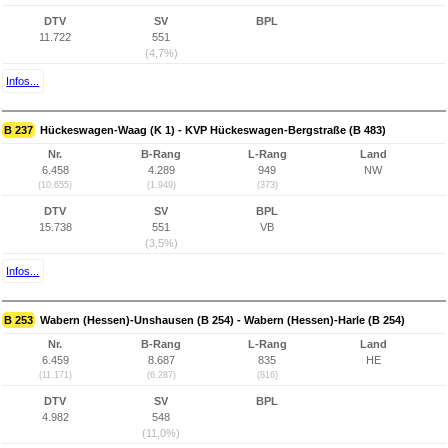
DTV
SV
BPL
11.722
551
(4,7%)
Infos...
B 237
Hückeswagen-Waag (K 1) - KVP Hückeswagen-Bergstraße (B 483)
Nr.
B-Rang
L-Rang
Land
6.458
4.289
949
NW
(10.655)
(1.949)
(373)
DTV
SV
BPL
15.738
551
VB
(3,5%)
Infos...
B 253
Wabern (Hessen)-Unshausen (B 254) - Wabern (Hessen)-Harle (B 254)
Nr.
B-Rang
L-Rang
Land
6.459
8.687
835
HE
(11.171)
(6.287)
(816)
DTV
SV
BPL
4.982
548
(11,0%)