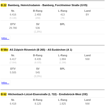
B 22
Bamberg, Heinrichsdamm - Bamberg, Forchheimer Straße (GVS)
Nr.
B-Rang
L-Rang
Land
6.416
2.455
413
BY
(5.130)
(458)
(76)
DTV
SV
BPL
29.780
536
(1,8%)
Infos...
B 56n
AS Zülpich-Rövenich (B 265) - AS Euskirchen (A 1)
Nr.
B-Rang
L-Rang
Land
6.417
8.435
1.884
NW
(7.004)
(6.035)
(1.298)
DTV
SV
BPL
5.505
545
(9,9%)
Infos...
B 62
Hilchenbach-Lützel-Eisenstraße (L 722) - Erndtebrück-West (OE)
Nr.
B-Rang
L-Rang
Land
6.418
8.125
1.825
NW