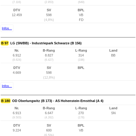
(7.116)
(2.953)
(649)
DTV
SV
BPL
12.459
598
VB
(4,8%)
FD
Infos...
B 97
LG (SN/BB) - Industriepark Schwarze (B 156)
Nr.
B-Rang
L-Rang
Land
6.912
8.827
314
BB
(8.624)
(6.427)
(198)
DTV
SV
BPL
4.669
598
(12,8%)
Infos...
B 180
OD Oberlungwitz (B 173) - AS Hohenstein-Ernstthal (A 4)
Nr.
B-Rang
L-Rang
Land
6.913
6.647
270
SN
(9.503)
(4.262)
(178)
DTV
SV
BPL
9.224
600
VB
(6,5%)