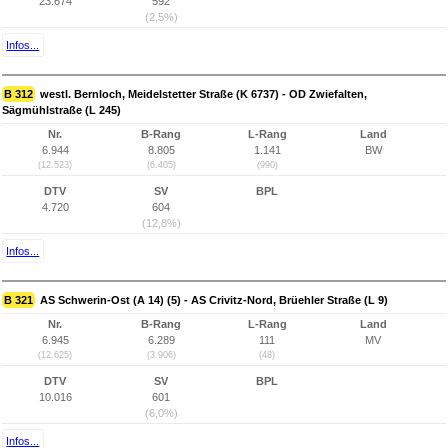
23.674
592
(2,5%)
Infos...
B 312
westl. Bernloch, Meidelstetter Straße (K 6737) - OD Zwiefalten,
Sägmühlstraße (L 245)
Nr.
B-Rang
L-Rang
Land
6.944
8.805
1.141
BW
(12.523)
(6.405)
(990)
DTV
SV
BPL
4.720
604
(12,8%)
Infos...
B 321
AS Schwerin-Ost (A 14) (5) - AS Crivitz-Nord, Brüehler Straße (L 9)
Nr.
B-Rang
L-Rang
Land
6.945
6.289
111
MV
(12.625)
(3.906)
(48)
DTV
SV
BPL
10.016
601
(6,0%)
Infos...