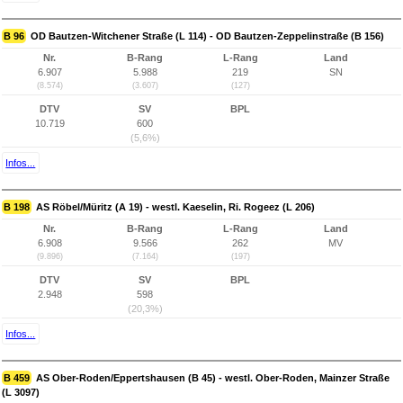
B 96
OD Bautzen-Witchener Straße (L 114) - OD Bautzen-Zeppelinstraße (B 156)
Nr.
B-Rang
L-Rang
Land
6.907
5.988
219
SN
(8.574)
(3.607)
(127)
DTV
SV
BPL
10.719
600
(5,6%)
Infos...
B 198
AS Röbel/Müritz (A 19) - westl. Kaeselin, Ri. Rogeez (L 206)
Nr.
B-Rang
L-Rang
Land
6.908
9.566
262
MV
(9.896)
(7.164)
(197)
DTV
SV
BPL
2.948
598
(20,3%)
Infos...
B 459
AS Ober-Roden/Eppertshausen (B 45) - westl. Ober-Roden, Mainzer Straße
(L 3097)