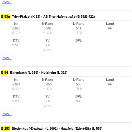
Infos...
B 53n
Trier-Pfalzel (K 13) - AS Trier-Hafenstraße (B 53/B 422)
Nr.
B-Rang
L-Rang
Land
6.923
6.507
541
RP
(6.704)
(4.123)
(376)
DTV
SV
BPL
9.516
600
(6,3%)
Infos...
B 54
Birlenbach (L 318) - Holzheim (L 319)
Nr.
B-Rang
L-Rang
Land
6.924
6.656
553
RP
(6.824)
(4.271)
(388)
DTV
SV
BPL
9.205
598
WB
(6,5%)
Infos...
B 253
Biedenkopf-Dexbach (L 3091) - Hatzfeld (Eder)-Eifa (L 553)