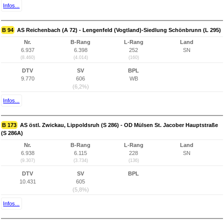
Infos...
B 94
AS Reichenbach (A 72) - Lengenfeld (Vogtland)-Siedlung Schönbrunn (L 295)
Nr.
B-Rang
L-Rang
Land
6.937
6.398
252
SN
(8.460)
(4.014)
(160)
DTV
SV
BPL
9.770
606
WB
(6,2%)
Infos...
B 173
AS östl. Zwickau, Lippoldsruh (S 286) - OD Mülsen St. Jacober Hauptstraße
(S 286A)
Nr.
B-Rang
L-Rang
Land
6.938
6.115
228
SN
(9.307)
(3.734)
(136)
DTV
SV
BPL
10.431
605
(5,8%)
Infos...