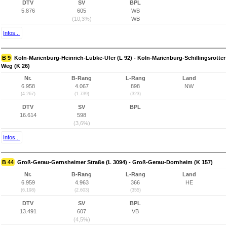
DTV
SV
BPL
5.876
605
WB
(10,3%)
WB
Infos...
B 9
Köln-Marienburg-Heinrich-Lübke-Ufer (L 92) - Köln-Marienburg-Schillingsrotter
Weg (K 26)
Nr.
B-Rang
L-Rang
Land
6.958
4.067
898
NW
(4.267)
(1.739)
(323)
DTV
SV
BPL
16.614
598
(3,6%)
Infos...
B 44
Groß-Gerau-Gernsheimer Straße (L 3094) - Groß-Gerau-Dornheim (K 157)
Nr.
B-Rang
L-Rang
Land
6.959
4.963
366
HE
(6.198)
(2.603)
(355)
DTV
SV
BPL
13.491
607
VB
(4,5%)