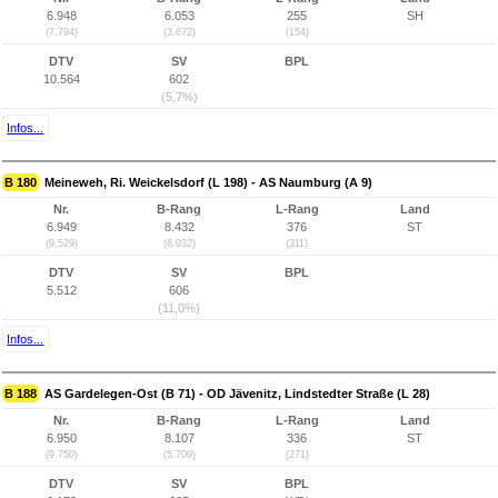
6.948
6.053
255
SH
(7.794)
(3.672)
(154)
DTV
SV
BPL
10.564
602
(5,7%)
Infos...
B 180
Meineweh, Ri. Weickelsdorf (L 198) - AS Naumburg (A 9)
Nr.
B-Rang
L-Rang
Land
6.949
8.432
376
ST
(9.529)
(6.032)
(311)
DTV
SV
BPL
5.512
606
(11,0%)
Infos...
B 188
AS Gardelegen-Ost (B 71) - OD Jävenitz, Lindstedter Straße (L 28)
Nr.
B-Rang
L-Rang
Land
6.950
8.107
336
ST
(9.750)
(5.709)
(271)
DTV
SV
BPL