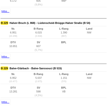
6.172
605
WB*
(9,8%)
Infos...
B 229
Halver-Bruch (L 868) - Lüdenscheid-Brügge-Halver Straße (B 54)
Nr.
B-Rang
L-Rang
Land
6.951
6.015
1.390
NW
(10.456)
(3.634)
(807)
DTV
SV
BPL
10.651
607
(5,7%)
Infos...
B 229
Balve-Glärbach - Balve-Sanssouci (B 515)
Nr.
B-Rang
L-Rang
Land
6.952
5.037
1.151
NW
(10.477)
(2.675)
(570)
DTV
SV
BPL
13.281
598
VB
(4,5%)
Infos...