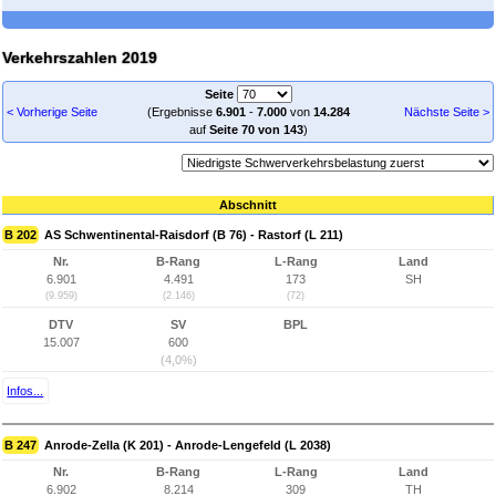
Verkehrszahlen 2019
Seite
< Vorherige Seite
(Ergebnisse
6.901
-
7.000
von
14.284
Nächste Seite >
auf
Seite 70 von 143
)
Abschnitt
B 202
AS Schwentinental-Raisdorf (B 76) - Rastorf (L 211)
Nr.
B-Rang
L-Rang
Land
6.901
4.491
173
SH
(9.959)
(2.146)
(72)
DTV
SV
BPL
15.007
600
(4,0%)
Infos...
B 247
Anrode-Zella (K 201) - Anrode-Lengefeld (L 2038)
Nr.
B-Rang
L-Rang
Land
6.902
8.214
309
TH