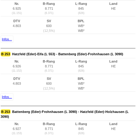
Nr.
B-Rang
L-Rang
Land
6.925
8.771
845
HE
(11.151)
(6.371)
(826)
DTV
SV
BPL
4.803
600
WB*
(12,5%)
WB*
Infos...
B 253
Hatzfeld (Eder)-Eifa (L 553) - Battenberg (Eder)-Frohnhausen (L 3090)
Nr.
B-Rang
L-Rang
Land
6.926
8.771
845
HE
(11.152)
(6.371)
(826)
DTV
SV
BPL
4.803
600
WB*
(12,5%)
WB*
Infos...
B 253
Battenberg (Eder)-Frohnhausen (L 3090) - Hatzfeld (Eder)-Holzhausen (L
3090)
Nr.
B-Rang
L-Rang
Land
6.927
8.771
845
HE
(11.153)
(6.371)
(826)