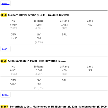
Infos...
B 58
Geldern-Klever Straße (L 480) - Geldern-Ostwall
Nr.
B-Rang
L-Rang
Land
6.960
4.654
1.053
NW
(7.073)
(2.301)
(475)
DTV
SV
BPL
14.493
609
(4,2%)
Infos...
B 96
Groß Särchen (K 9219) - Königswartha (L 101)
Nr.
B-Rang
L-Rang
Land
6.961
8.667
460
SN
(8.568)
(6.267)
(368)
DTV
SV
BPL
5.021
603
(12,0%)
Infos...
B 167
Schorfheide, östl. Marienwerder, Ri. Eichhorst (L 220) - Marienwerder (K 6009)