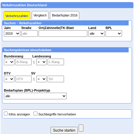
Verkehrszahlen Deutschland
Vergleich
Bedarfsplan 2016
Verkehrszahlen
Suchen - Verkehszahlen
Jahr
Straße
Ort|Zählstelle|TK-Blatt
Land
BPL
Suchergebnisse einschränken
Bundesrang Landesrang
|
DTV SV
|
Bedarfsplan (BPL)-Projekttyp
Infos anzeigen
Suchbegriffe hervorheben