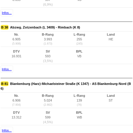
(6,9%)
Infos...
B 38
Abzwg. Zotzenbach (L 3409) - Rimbach (K 8)
Nr.
B-Rang
L-Rang
Land
6.905
3.993
255
HE
(5.908)
(1.673)
(245)
DTV
SV
BPL
16.931
593
VB
(3,5%)
Infos...
B 81
Blankenburg (Harz)-Michaelsteiner Straße (K 1347) - AS Blankenburg-Nord (B
6)
Nr.
B-Rang
L-Rang
Land
6.906
5.024
139
ST
(7.904)
(2.662)
(76)
DTV
SV
BPL
13.312
599
WB
(4,5%)
Infos...