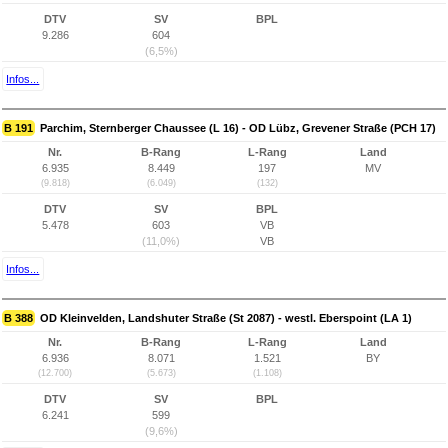
DTV
SV
BPL
9.286
604
(6,5%)
Infos...
B 191
Parchim, Sternberger Chaussee (L 16) - OD Lübz, Grevener Straße (PCH 17)
Nr.
B-Rang
L-Rang
Land
6.935
8.449
197
MV
(9.818)
(6.049)
(132)
DTV
SV
BPL
5.478
603
VB
(11,0%)
VB
Infos...
B 388
OD Kleinvelden, Landshuter Straße (St 2087) - westl. Eberspoint (LA 1)
Nr.
B-Rang
L-Rang
Land
6.936
8.071
1.521
BY
(12.700)
(5.673)
(1.108)
DTV
SV
BPL
6.241
599
(9,6%)