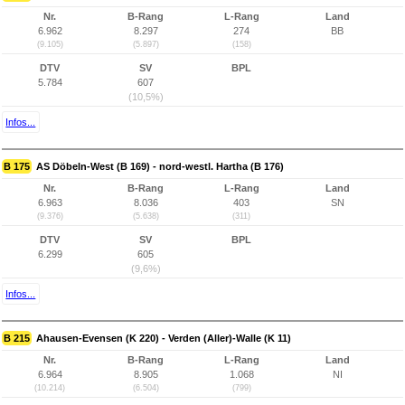
Nr.
B-Rang
L-Rang
Land
6.962
8.297
274
BB
(9.105)
(5.897)
(158)
DTV
SV
BPL
5.784
607
(10,5%)
Infos...
B 175
AS Döbeln-West (B 169) - nord-westl. Hartha (B 176)
Nr.
B-Rang
L-Rang
Land
6.963
8.036
403
SN
(9.376)
(5.638)
(311)
DTV
SV
BPL
6.299
605
(9,6%)
Infos...
B 215
Ahausen-Evensen (K 220) - Verden (Aller)-Walle (K 11)
Nr.
B-Rang
L-Rang
Land
6.964
8.905
1.068
NI
(10.214)
(6.504)
(799)