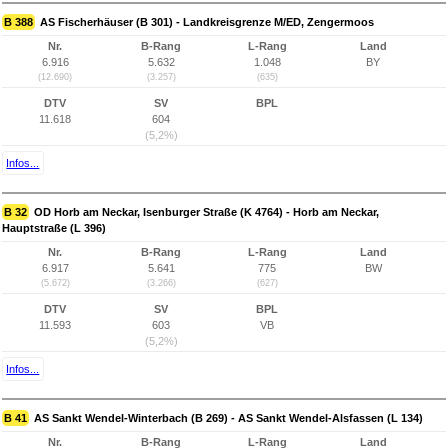
B 388
AS Fischerhäuser (B 301) - Landkreisgrenze M/ED, Zengermoos
Nr.
B-Rang
L-Rang
Land
6.916
5.632
1.048
BY
(12.690)
(3.257)
(635)
DTV
SV
BPL
11.618
604
(5,2%)
Infos...
B 32
OD Horb am Neckar, Isenburger Straße (K 4764) - Horb am Neckar,
Hauptstraße (L 396)
Nr.
B-Rang
L-Rang
Land
6.917
5.641
775
BW
(5.672)
(3.266)
(627)
DTV
SV
BPL
11.593
603
VB
(5,2%)
Infos...
B 41
AS Sankt Wendel-Winterbach (B 269) - AS Sankt Wendel-Alsfassen (L 134)
Nr.
B-Rang
L-Rang
Land