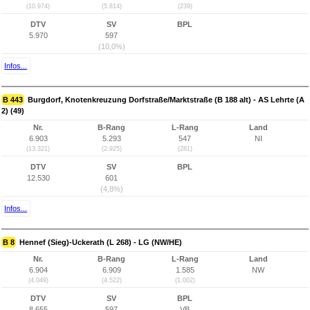
(10.974)
(5.814)
(239)
DTV
SV
BPL
5.970
597
(10,0%)
Infos...
B 443
Burgdorf, Knotenkreuzung Dorfstraße/Marktstraße (B 188 alt) - AS Lehrte (A
2) (49)
Nr.
B-Rang
L-Rang
Land
6.903
5.293
547
NI
(13.321)
(2.925)
(281)
DTV
SV
BPL
12.530
601
(4,8%)
Infos...
B 8
Hennef (Sieg)-Uckerath (L 268) - LG (NW/HE)
Nr.
B-Rang
L-Rang
Land
6.904
6.909
1.585
NW
(4.049)
(4.522)
(1.002)
DTV
SV
BPL
8.655
597
VB