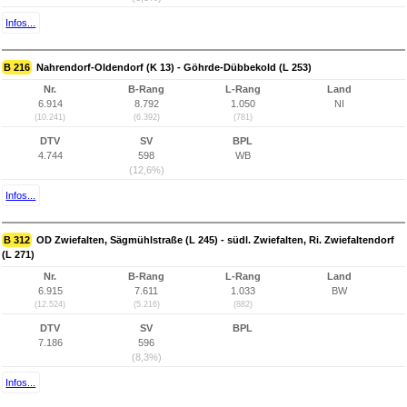
Infos...
B 216
Nahrendorf-Oldendorf (K 13) - Göhrde-Dübbekold (L 253)
Nr.
B-Rang
L-Rang
Land
6.914
8.792
1.050
NI
(10.241)
(6.392)
(781)
DTV
SV
BPL
4.744
598
WB
(12,6%)
Infos...
B 312
OD Zwiefalten, Sägmühlstraße (L 245) - südl. Zwiefalten, Ri. Zwiefaltendorf
(L 271)
Nr.
B-Rang
L-Rang
Land
6.915
7.611
1.033
BW
(12.524)
(5.216)
(882)
DTV
SV
BPL
7.186
596
(8,3%)
Infos...