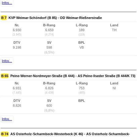
Infos...
B 7
KVP Weimar-Schöndorf (B 85) - OD Weimar-Rießnerstraße
Nr.
B-Rang
L-Rang
Land
6.930
6.659
189
TH
(3.945)
(4.274)
(119)
DTV
SV
BPL
9.198
598
VB
(6,5%)
Infos...
B 65
Peine-Werner-Nordmeyer-Straße (B 444) - AS Peine-Ilseder Straße (B 444/K 73)
Nr.
B-Rang
L-Rang
Land
6.931
6.826
753
NI
(7.445)
(4.439)
(485)
DTV
SV
BPL
8.826
600
(6,8%)
Infos...
B 74
AS Osterholz-Scharmbeck-Westerbeck (K 46) - AS Osterholz-Scharmbeck-