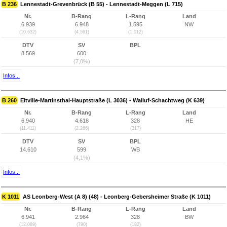
B 236
Lennestadt-Grevenbrück (B 55) - Lennestadt-Meggen (L 715)
Nr.
B-Rang
L-Rang
Land
6.939
6.948
1.595
NW
(10.632)
(4.561)
(1.012)
DTV
SV
BPL
8.569
600
(7,0%)
Infos...
B 260
Eltville-Martinsthal-Hauptstraße (L 3036) - Walluf-Schachtweg (K 639)
Nr.
B-Rang
L-Rang
Land
6.940
4.618
328
HE
(11.411)
(2.266)
(317)
DTV
SV
BPL
14.610
599
WB
(4,1%)
Infos...
K 1011
AS Leonberg-West (A 8) (48) - Leonberg-Gebersheimer Straße (K 1011)
Nr.
B-Rang
L-Rang
Land
6.941
2.964
328
BW
(12.089)
(790)
(182)