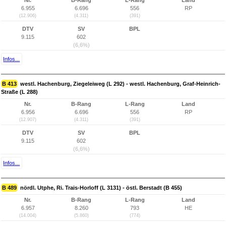
Nr.
B-Rang
L-Rang
Land
6.955
6.696
556
RP
(12.906)
(4.311)
(391)
DTV
SV
BPL
9.115
602
(6,6%)
Infos...
B 413
westl. Hachenburg, Ziegeleiweg (L 292) - westl. Hachenburg, Graf-Heinrich-
Straße (L 288)
Nr.
B-Rang
L-Rang
Land
6.956
6.696
556
RP
(12.907)
(4.311)
(391)
DTV
SV
BPL
9.115
602
(6,6%)
Infos...
B 489
nördl. Utphe, Ri. Trais-Horloff (L 3131) - östl. Berstadt (B 455)
Nr.
B-Rang
L-Rang
Land
6.957
8.260
793
HE
(14.004)
(5.860)
(774)