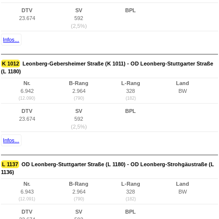
DTV
SV
BPL
23.674
592
(2,5%)
Infos...
K 1012
Leonberg-Gebersheimer Straße (K 1011) - OD Leonberg-Stuttgarter Straße
(L 1180)
Nr.
B-Rang
L-Rang
Land
6.942
2.964
328
BW
(12.090)
(790)
(182)
DTV
SV
BPL
23.674
592
(2,5%)
Infos...
L 1137
OD Leonberg-Stuttgarter Straße (L 1180) - OD Leonberg-Strohgäustraße (L
1136)
Nr.
B-Rang
L-Rang
Land
6.943
2.964
328
BW
(12.091)
(790)
(182)
DTV
SV
BPL