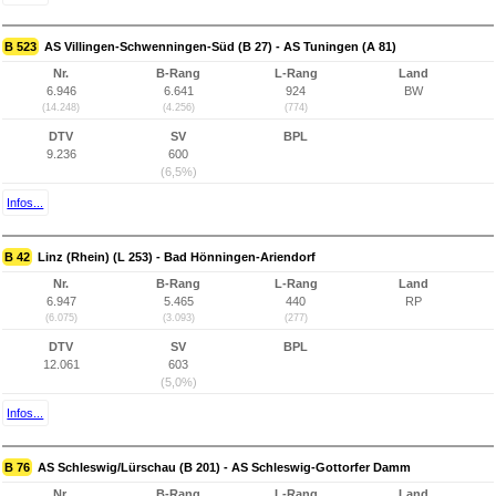
B 523
AS Villingen-Schwenningen-Süd (B 27) - AS Tuningen (A 81)
Nr.
B-Rang
L-Rang
Land
6.946
6.641
924
BW
(14.248)
(4.256)
(774)
DTV
SV
BPL
9.236
600
(6,5%)
Infos...
B 42
Linz (Rhein) (L 253) - Bad Hönningen-Ariendorf
Nr.
B-Rang
L-Rang
Land
6.947
5.465
440
RP
(6.075)
(3.093)
(277)
DTV
SV
BPL
12.061
603
(5,0%)
Infos...
B 76
AS Schleswig/Lürschau (B 201) - AS Schleswig-Gottorfer Damm
Nr.
B-Rang
L-Rang
Land