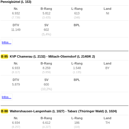
Pennigbüttel (L 153)
Nr.
B-Rang
L-Rang
Land
6.932
5.812
613
NI
(7.739)
(3.435)
(346)
DTV
SV
BPL
11.149
602
(5,4%)
Infos...
B 85
KVP Chamerau (L 2132) - Miltach-Oberndorf (L 2140/K 2)
Nr.
B-Rang
L-Rang
Land
6.933
8.259
1.548
BY
(8.117)
(5.859)
(1.135)
DTV
SV
BPL
5.879
600
(10,2%)
Infos...
B 88
Waltershausen-Langenhain (L 1027) - Tabarz (Thüringer Wald) (L 1024)
Nr.
B-Rang
L-Rang
Land
6.934
6.612
186
TH
(8.257)
(4.227)
(116)