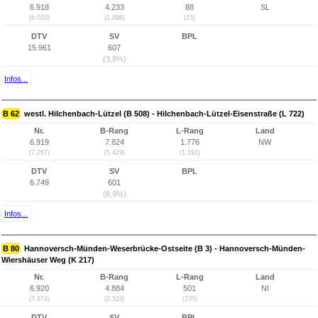
6.918
4.233
88
SL
(6.020)
(1.896)
(15)
DTV
SV
BPL
15.961
607
(3,8%)
Infos...
B 62
westl. Hilchenbach-Lützel (B 508) - Hilchenbach-Lützel-Eisenstraße (L 722)
Nr.
B-Rang
L-Rang
Land
6.919
7.824
1.776
NW
(7.267)
(5.429)
(1.191)
DTV
SV
BPL
6.749
601
(8,9%)
Infos...
B 80
Hannoversch-Münden-Weserbrücke-Ostseite (B 3) - Hannoversch-Münden-
Wiershäuser Weg (K 217)
Nr.
B-Rang
L-Rang
Land
6.920
4.884
501
NI
(7.874)
(2.524)
(235)
DTV
SV
BPL