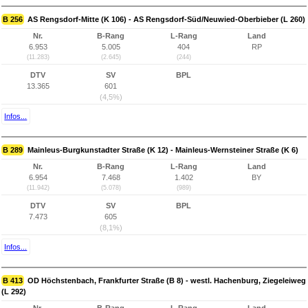
B 256
AS Rengsdorf-Mitte (K 106) - AS Rengsdorf-Süd/Neuwied-Oberbieber (L 260)
Nr.
B-Rang
L-Rang
Land
6.953
5.005
404
RP
(11.283)
(2.645)
(244)
DTV
SV
BPL
13.365
601
(4,5%)
Infos...
B 289
Mainleus-Burgkunstadter Straße (K 12) - Mainleus-Wernsteiner Straße (K 6)
Nr.
B-Rang
L-Rang
Land
6.954
7.468
1.402
BY
(11.942)
(5.078)
(989)
DTV
SV
BPL
7.473
605
(8,1%)
Infos...
B 413
OD Höchstenbach, Frankfurter Straße (B 8) - westl. Hachenburg, Ziegeleiweg
(L 292)