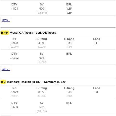
DTV
SV
BPL
4.803
600
WB*
(12,5%)
WB*
Infos...
B 454
westl. OA Treysa - östl. OE Treysa
Nr.
B-Rang
L-Rang
Land
6.928
4.690
335
HE
(13.397)
(2.335)
(324)
DTV
SV
BPL
14.392
604
(4,2%)
Infos...
B 2
Kemberg-Rackith (B 182) - Kemberg (L 129)
Nr.
B-Rang
L-Rang
Land
6.929
8.350
360
ST
(2.869)
(5.950)
(295)
DTV
SV
BPL
5.680
602
(10,6%)