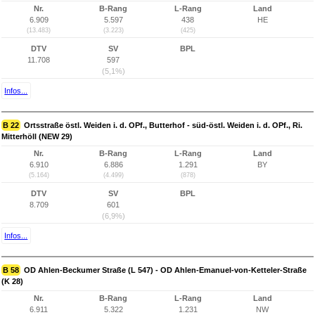
Nr.
B-Rang
L-Rang
Land
6.909
5.597
438
HE
(13.483)
(3.223)
(425)
DTV
SV
BPL
11.708
597
(5,1%)
Infos...
B 22
Ortsstraße östl. Weiden i. d. OPf., Butterhof - süd-östl. Weiden i. d. OPf., Ri.
Mitterhöll (NEW 29)
Nr.
B-Rang
L-Rang
Land
6.910
6.886
1.291
BY
(5.164)
(4.499)
(878)
DTV
SV
BPL
8.709
601
(6,9%)
Infos...
B 58
OD Ahlen-Beckumer Straße (L 547) - OD Ahlen-Emanuel-von-Ketteler-Straße
(K 28)
Nr.
B-Rang
L-Rang
Land
6.911
5.322
1.231
NW