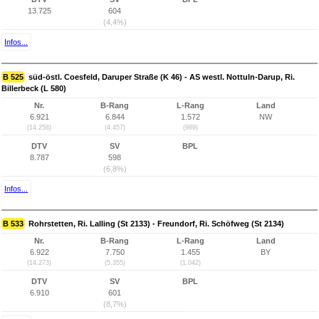
13.725
604
(4,4%)
Infos...
B 525
süd-östl. Coesfeld, Daruper Straße (K 46) - AS westl. Nottuln-Darup, Ri.
Billerbeck (L 580)
Nr.
B-Rang
L-Rang
Land
6.921
6.844
1.572
NW
(14.258)
(4.457)
(989)
DTV
SV
BPL
8.787
598
(6,8%)
Infos...
B 533
Rohrstetten, Ri. Lalling (St 2133) - Freundorf, Ri. Schöfweg (St 2134)
Nr.
B-Rang
L-Rang
Land
6.922
7.750
1.455
BY
(14.273)
(5.355)
(1.042)
DTV
SV
BPL
6.910
601
(8,7%)