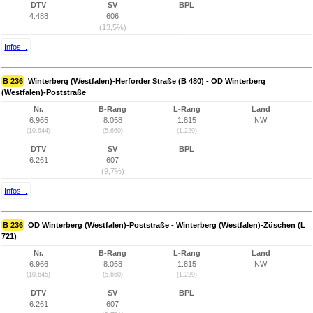
DTV
SV
BPL
4.488
606
(13,5%)
Infos...
B 236
Winterberg (Westfalen)-Herforder Straße (B 480) - OD Winterberg
(Westfalen)-Poststraße
Nr.
B-Rang
L-Rang
Land
6.965
8.058
1.815
NW
(10.644)
(5.660)
(1.229)
DTV
SV
BPL
6.261
607
(9,7%)
Infos...
B 236
OD Winterberg (Westfalen)-Poststraße - Winterberg (Westfalen)-Züschen (L
721)
Nr.
B-Rang
L-Rang
Land
6.966
8.058
1.815
NW
(10.645)
(5.660)
(1.229)
DTV
SV
BPL
6.261
607