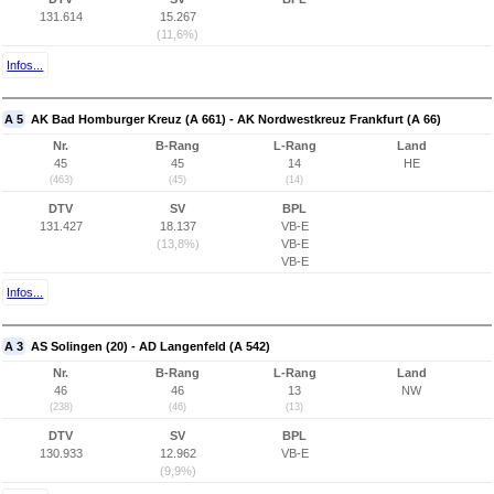
131.614
15.267
(11,6%)
Infos...
A 5
AK Bad Homburger Kreuz (A 661) - AK Nordwestkreuz Frankfurt (A 66)
Nr.
B-Rang
L-Rang
Land
45
45
14
HE
(463)
(45)
(14)
DTV
SV
BPL
131.427
18.137
VB-E
(13,8%)
VB-E
VB-E
Infos...
A 3
AS Solingen (20) - AD Langenfeld (A 542)
Nr.
B-Rang
L-Rang
Land
46
46
13
NW
(238)
(46)
(13)
DTV
SV
BPL
130.933
12.962
VB-E
(9,9%)