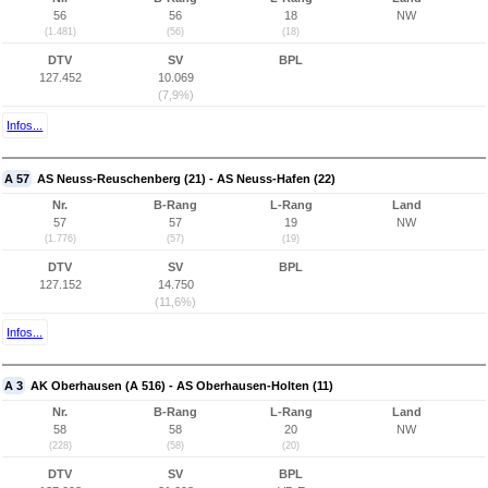
56
56
18
NW
(1.481)
(56)
(18)
DTV
SV
BPL
127.452
10.069
(7,9%)
Infos...
A 57
AS Neuss-Reuschenberg (21) - AS Neuss-Hafen (22)
Nr.
B-Rang
L-Rang
Land
57
57
19
NW
(1.776)
(57)
(19)
DTV
SV
BPL
127.152
14.750
(11,6%)
Infos...
A 3
AK Oberhausen (A 516) - AS Oberhausen-Holten (11)
Nr.
B-Rang
L-Rang
Land
58
58
20
NW
(228)
(58)
(20)
DTV
SV
BPL