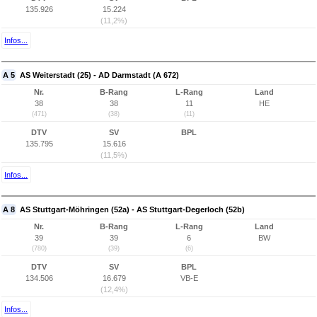
135.926
15.224
(11,2%)
Infos...
A 5
AS Weiterstadt (25) - AD Darmstadt (A 672)
Nr.
B-Rang
L-Rang
Land
38
38
11
HE
(471)
(38)
(11)
DTV
SV
BPL
135.795
15.616
(11,5%)
Infos...
A 8
AS Stuttgart-Möhringen (52a) - AS Stuttgart-Degerloch (52b)
Nr.
B-Rang
L-Rang
Land
39
39
6
BW
(780)
(39)
(6)
DTV
SV
BPL
134.506
16.679
VB-E
(12,4%)
Infos...