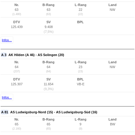
Nr.
B-Rang
L-Rang
Land
63
63
22
NW
(1.480)
(63)
(22)
DTV
SV
BPL
125.439
9.408
(7,5%)
Infos...
A 3
AK Hilden (A 46) - AS Solingen (20)
Nr.
B-Rang
L-Rang
Land
64
64
23
NW
(237)
(64)
(23)
DTV
SV
BPL
125.307
11.654
VB-E
(9,3%)
Infos...
A 81
AS Ludwigsburg-Nord (15) - AS Ludwigsburg-Süd (16)
Nr.
B-Rang
L-Rang
Land
65
65
9
BW
(2.160)
(65)
(9)