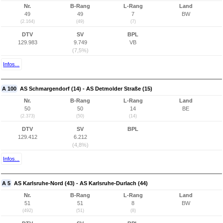
Nr.
B-Rang
L-Rang
Land
49
49
7
BW
(2.164)
(49)
(7)
DTV
SV
BPL
129.983
9.749
VB
(7,5%)
Infos...
A 100
AS Schmargendorf (14) - AS Detmolder Straße (15)
Nr.
B-Rang
L-Rang
Land
50
50
14
BE
(2.373)
(50)
(14)
DTV
SV
BPL
129.412
6.212
(4,8%)
Infos...
A 5
AS Karlsruhe-Nord (43) - AS Karlsruhe-Durlach (44)
Nr.
B-Rang
L-Rang
Land
51
51
8
BW
(492)
(51)
(8)