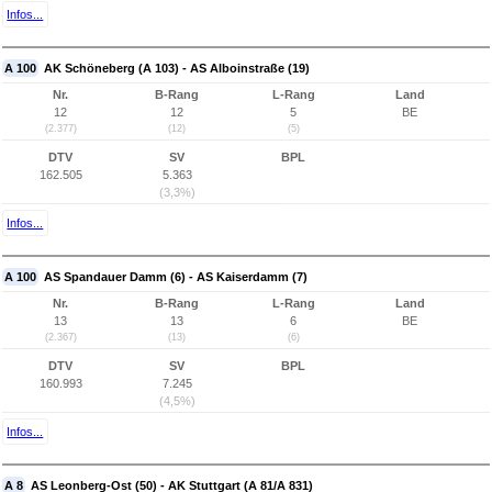
Infos...
A 100
AK Schöneberg (A 103) - AS Alboinstraße (19)
Nr.
B-Rang
L-Rang
Land
12
12
5
BE
(2.377)
(12)
(5)
DTV
SV
BPL
162.505
5.363
(3,3%)
Infos...
A 100
AS Spandauer Damm (6) - AS Kaiserdamm (7)
Nr.
B-Rang
L-Rang
Land
13
13
6
BE
(2.367)
(13)
(6)
DTV
SV
BPL
160.993
7.245
(4,5%)
Infos...
A 8
AS Leonberg-Ost (50) - AK Stuttgart (A 81/A 831)