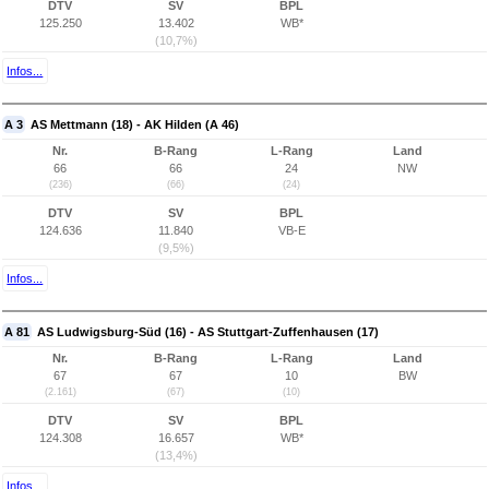
DTV
SV
BPL
125.250
13.402
WB*
(10,7%)
Infos...
A 3
AS Mettmann (18) - AK Hilden (A 46)
Nr.
B-Rang
L-Rang
Land
66
66
24
NW
(236)
(66)
(24)
DTV
SV
BPL
124.636
11.840
VB-E
(9,5%)
Infos...
A 81
AS Ludwigsburg-Süd (16) - AS Stuttgart-Zuffenhausen (17)
Nr.
B-Rang
L-Rang
Land
67
67
10
BW
(2.161)
(67)
(10)
DTV
SV
BPL
124.308
16.657
WB*
(13,4%)
Infos...