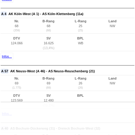
A 4
AK Köln-West (A 1) - AS Köln-Klettenberg (11a)
Nr.
B-Rang
L-Rang
Land
68
68
25
NW
(359)
(68)
(25)
DTV
SV
BPL
124.066
16.625
WB
(13,4%)
Infos...
A 57
AK Neuss-West (A 46) - AS Neuss-Reuschenberg (21)
Nr.
B-Rang
L-Rang
Land
69
69
26
NW
(1.775)
(69)
(26)
DTV
SV
BPL
123.569
12.480
(10,1%)
Infos...
A 40
AS Bochum-Dückerweg (31) - Dreieck Bochum-West (32)