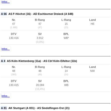
Infos...
A 66
AS F-Höchst (16) - AD Eschborner Dreieck (A 648)
Nr.
B-Rang
L-Rang
Land
47
47
15
HE
(1.986)
(47)
(15)
DTV
SV
BPL
130.416
3.912
WB*
(3,0%)
Infos...
A 4
AS Köln-Klettenberg (11a) - AS Cbf Köln-Eifeltor (11b)
Nr.
B-Rang
L-Rang
Land
48
48
14
NW
(360)
(48)
(14)
DTV
SV
BPL
130.415
20.084
WB
(15,4%)
Infos...
A 81
AK Stuttgart (A 831) - AS Sindelfingen-Ost (21)