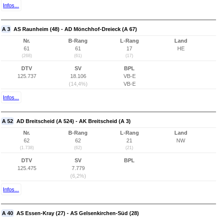
Infos...
A 3
AS Raunheim (48) - AD Mönchhof-Dreieck (A 67)
Nr.
B-Rang
L-Rang
Land
61
61
17
HE
(268)
(61)
(17)
DTV
SV
BPL
125.737
18.106
VB-E
(14,4%)
VB-E
Infos...
A 52
AD Breitscheid (A 524) - AK Breitscheid (A 3)
Nr.
B-Rang
L-Rang
Land
62
62
21
NW
(1.738)
(62)
(21)
DTV
SV
BPL
125.475
7.779
(6,2%)
Infos...
A 40
AS Essen-Kray (27) - AS Gelsenkirchen-Süd (28)