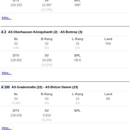
DTV
SV
BPL
129.333
21.987
WB*
(17,0%)
Infos...
A 2
AS Oberhausen-Königshardt (2) - AS Bottrop (3)
Nr.
B-Rang
L-Rang
Land
52
52
15
NW
(140)
(52)
(15)
DTV
SV
BPL
128.902
19.206
VB-E
(14,9%)
Infos...
A 100
AS Gradestraße (22) - AS Britzer Damm (23)
Nr.
B-Rang
L-Rang
Land
53
53
15
BE
(2.380)
(53)
(15)
DTV
SV
BPL
128.636
6.818
(5,3%)
Infos...