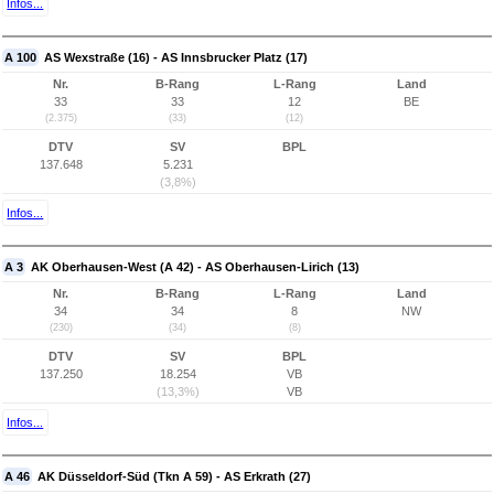
Infos...
A 100
AS Wexstraße (16) - AS Innsbrucker Platz (17)
Nr.
B-Rang
L-Rang
Land
33
33
12
BE
(2.375)
(33)
(12)
DTV
SV
BPL
137.648
5.231
(3,8%)
Infos...
A 3
AK Oberhausen-West (A 42) - AS Oberhausen-Lirich (13)
Nr.
B-Rang
L-Rang
Land
34
34
8
NW
(230)
(34)
(8)
DTV
SV
BPL
137.250
18.254
VB
(13,3%)
VB
Infos...
A 46
AK Düsseldorf-Süd (Tkn A 59) - AS Erkrath (27)