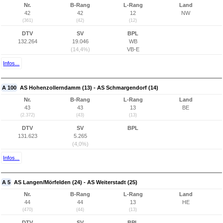
Nr.
B-Rang
L-Rang
Land
42
42
12
NW
(361)
(42)
(12)
DTV
SV
BPL
132.264
19.046
WB
(14,4%)
VB-E
Infos...
A 100
AS Hohenzollerndamm (13) - AS Schmargendorf (14)
Nr.
B-Rang
L-Rang
Land
43
43
13
BE
(2.372)
(43)
(13)
DTV
SV
BPL
131.623
5.265
(4,0%)
Infos...
A 5
AS Langen/Mörfelden (24) - AS Weiterstadt (25)
Nr.
B-Rang
L-Rang
Land
44
44
13
HE
(470)
(44)
(13)
DTV
SV
BPL