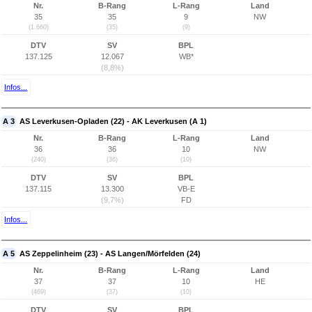
Nr.
B-Rang
L-Rang
Land
35
35
9
NW
(1.660)
(35)
(9)
DTV
SV
BPL
137.125
12.067
WB*
(8,8%)
Infos...
A 3
AS Leverkusen-Opladen (22) - AK Leverkusen (A 1)
Nr.
B-Rang
L-Rang
Land
36
36
10
NW
(240)
(36)
(10)
DTV
SV
BPL
137.115
13.300
VB-E
(9,7%)
FD
Infos...
A 5
AS Zeppelinheim (23) - AS Langen/Mörfelden (24)
Nr.
B-Rang
L-Rang
Land
37
37
10
HE
(469)
(37)
(10)
DTV
SV
BPL