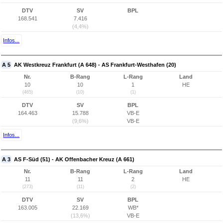
DTV
SV
BPL
168.541
7.416
(4,4%)
Infos...
A 5
AK Westkreuz Frankfurt (A 648) - AS Frankfurt-Westhafen (20)
Nr.
B-Rang
L-Rang
Land
10
10
1
HE
(465)
(10)
(1)
DTV
SV
BPL
164.463
15.788
VB-E
(9,6%)
VB-E
Infos...
A 3
AS F-Süd (51) - AK Offenbacher Kreuz (A 661)
Nr.
B-Rang
L-Rang
Land
11
11
2
HE
(273)
(11)
(2)
DTV
SV
BPL
163.005
22.169
WB*
(13,6%)
VB-E