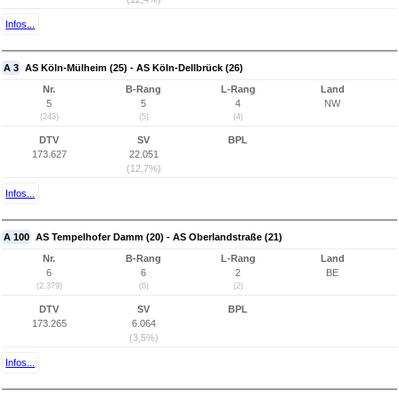
Infos...
A 3
AS Köln-Mülheim (25) - AS Köln-Dellbrück (26)
Nr.
B-Rang
L-Rang
Land
5
5
4
NW
(243)
(5)
(4)
DTV
SV
BPL
173.627
22.051
(12,7%)
Infos...
A 100
AS Tempelhofer Damm (20) - AS Oberlandstraße (21)
Nr.
B-Rang
L-Rang
Land
6
6
2
BE
(2.379)
(6)
(2)
DTV
SV
BPL
173.265
6.064
(3,5%)
Infos...