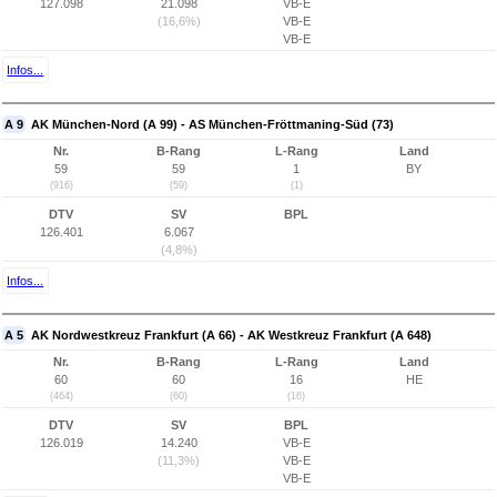
127.098
21.098
VB-E
(16,6%)
VB-E
VB-E
Infos...
A 9
AK München-Nord (A 99) - AS München-Fröttmaning-Süd (73)
Nr.
B-Rang
L-Rang
Land
59
59
1
BY
(916)
(59)
(1)
DTV
SV
BPL
126.401
6.067
(4,8%)
Infos...
A 5
AK Nordwestkreuz Frankfurt (A 66) - AK Westkreuz Frankfurt (A 648)
Nr.
B-Rang
L-Rang
Land
60
60
16
HE
(464)
(60)
(16)
DTV
SV
BPL
126.019
14.240
VB-E
(11,3%)
VB-E
VB-E