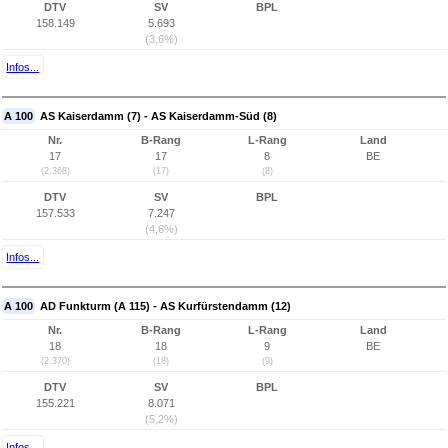
DTV
SV
BPL
158.149
5.693
(3,6%)
Infos...
A 100
AS Kaiserdamm (7) - AS Kaiserdamm-Süd (8)
Nr.
B-Rang
L-Rang
Land
17
17
8
BE
(2.368)
(17)
(8)
DTV
SV
BPL
157.533
7.247
(4,6%)
Infos...
A 100
AD Funkturm (A 115) - AS Kurfürstendamm (12)
Nr.
B-Rang
L-Rang
Land
18
18
9
BE
(2.370)
(18)
(9)
DTV
SV
BPL
155.221
8.071
(5,2%)
Infos...