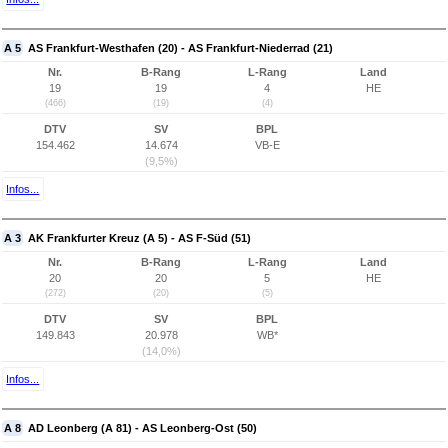
A 5
AS Frankfurt-Westhafen (20) - AS Frankfurt-Niederrad (21)
Nr.
B-Rang
L-Rang
Land
19
19
4
HE
(466)
(19)
(4)
DTV
SV
BPL
154.462
14.674
VB-E
(9,5%)
Infos...
A 3
AK Frankfurter Kreuz (A 5) - AS F-Süd (51)
Nr.
B-Rang
L-Rang
Land
20
20
5
HE
(272)
(20)
(5)
DTV
SV
BPL
149.843
20.978
WB*
(14,0%)
Infos...
A 8
AD Leonberg (A 81) - AS Leonberg-Ost (50)