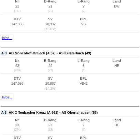
Nr.
B-Rang
L-Rang
Land
21
21
2
BW
(777)
(21)
(2)
DTV
SV
BPL
147.335
20.332
VB
(13,8%)
Infos...
A 3
AD Mönchhof-Dreieck (A 67) - AS Kelsterbach (49)
Nr.
B-Rang
L-Rang
Land
22
22
6
HE
(269)
(22)
(6)
DTV
SV
BPL
147.093
20.887
VB-E
(14,2%)
Infos...
A 3
AK Offenbacher Kreuz (A 661) - AS Obertshausen (53)
Nr.
B-Rang
L-Rang
Land
23
23
7
HE
(274)
(23)
(7)
DTV
SV
BPL