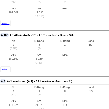
(244)
(2)
(2)
DTV
SV
BPL
182.609
22.096
(12,1%)
Infos...
A 100
AS Alboinstraße (19) - AS Tempelhofer Damm (20)
Nr.
B-Rang
L-Rang
Land
3
3
1
BE
(2.378)
(3)
(1)
DTV
SV
BPL
180.560
6.139
(3,4%)
Infos...
A 3
AK Leverkusen (A 1) - AS Leverkusen-Zentrum (24)
Nr.
B-Rang
L-Rang
Land
4
4
3
NW
(241)
(4)
(3)
DTV
SV
BPL
174.024
21.579
FD
(12,4%)