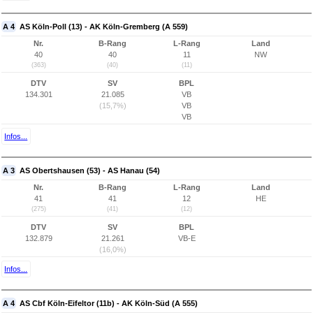
A 4
AS Köln-Poll (13) - AK Köln-Gremberg (A 559)
Nr.
B-Rang
L-Rang
Land
40
40
11
NW
(363)
(40)
(11)
DTV
SV
BPL
134.301
21.085
VB
(15,7%)
VB
VB
Infos...
A 3
AS Obertshausen (53) - AS Hanau (54)
Nr.
B-Rang
L-Rang
Land
41
41
12
HE
(275)
(41)
(12)
DTV
SV
BPL
132.879
21.261
VB-E
(16,0%)
Infos...
A 4
AS Cbf Köln-Eifeltor (11b) - AK Köln-Süd (A 555)