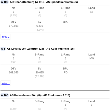
A 100
AD Charlottenburg (A 111) - AS Spandauer Damm (6)
Nr.
B-Rang
L-Rang
Land
7
7
3
BE
(2.366)
(7)
(3)
DTV
SV
BPL
170.693
6.316
(3,7%)
Infos...
A 3
AS Leverkusen-Zentrum (24) - AS Köln-Mülheim (25)
Nr.
B-Rang
L-Rang
Land
8
8
5
NW
(242)
(8)
(5)
DTV
SV
BPL
169.058
20.625
FD
(12,2%)
Infos...
A 100
AS Kaiserdamm-Süd (8) - AD Funkturm (A 115)
Nr.
B-Rang
L-Rang
Land
9
9
4
BE
(2.369)
(9)
(4)