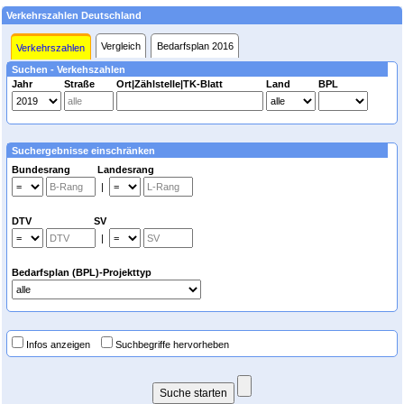
Verkehrszahlen Deutschland
Vergleich
Bedarfsplan 2016
Verkehrszahlen
Suchen - Verkehszahlen
Jahr
Straße
Ort|Zählstelle|TK-Blatt
Land
BPL
Suchergebnisse einschränken
Bundesrang Landesrang
|
DTV SV
|
Bedarfsplan (BPL)-Projekttyp
Infos anzeigen
Suchbegriffe hervorheben