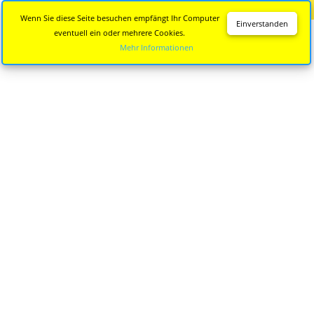
Diese Seite wird nicht mehr aktualisiert.
Zur neuen Seite
Wenn Sie diese Seite besuchen empfängt Ihr Computer
Einverstanden
eventuell ein oder mehrere Cookies.
Mehr Informationen