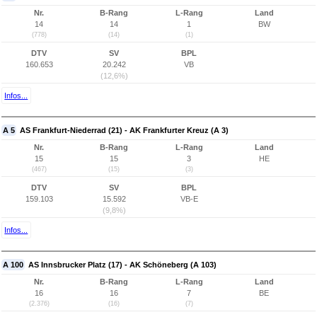
Nr.
B-Rang
L-Rang
Land
14
14
1
BW
(778)
(14)
(1)
DTV
SV
BPL
160.653
20.242
VB
(12,6%)
Infos...
A 5
AS Frankfurt-Niederrad (21) - AK Frankfurter Kreuz (A 3)
Nr.
B-Rang
L-Rang
Land
15
15
3
HE
(467)
(15)
(3)
DTV
SV
BPL
159.103
15.592
VB-E
(9,8%)
Infos...
A 100
AS Innsbrucker Platz (17) - AK Schöneberg (A 103)
Nr.
B-Rang
L-Rang
Land
16
16
7
BE
(2.376)
(16)
(7)