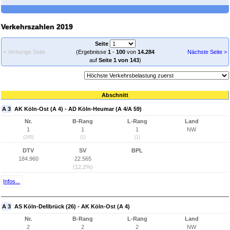
Verkehrszahlen 2019
Seite
< Vorherige Seite
(Ergebnisse
1
-
100
von
14.284
Nächste Seite >
auf
Seite 1 von 143
)
Abschnitt
A 3
AK Köln-Ost (A 4) - AD Köln-Heumar (A 4/A 59)
Nr.
B-Rang
L-Rang
Land
1
1
1
NW
(245)
(1)
(1)
DTV
SV
BPL
184.960
22.565
(12,2%)
Infos...
A 3
AS Köln-Dellbrück (26) - AK Köln-Ost (A 4)
Nr.
B-Rang
L-Rang
Land
2
2
2
NW