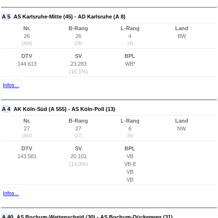
A 5
AS Karlsruhe-Mitte (45) - AD Karlsruhe (A 8)
Nr.
B-Rang
L-Rang
Land
26
26
4
BW
(494)
(26)
(4)
DTV
SV
BPL
144.613
23.283
WB*
(16,1%)
Infos...
A 4
AK Köln-Süd (A 555) - AS Köln-Poll (13)
Nr.
B-Rang
L-Rang
Land
27
27
6
NW
(362)
(27)
(6)
DTV
SV
BPL
143.581
20.101
VB
(14,0%)
VB-E
VB
VB
Infos...
A 40
AS Bochum-Wattenscheid (30) - AS Bochum-Dückerweg (31)