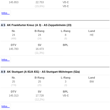
145.853
22.753
VB-E
(15,6%)
VB-E
Infos...
A 5
AK Frankfurter Kreuz (A 3) - AS Zeppelinheim (23)
Nr.
B-Rang
L-Rang
Land
24
24
8
HE
(468)
(24)
(8)
DTV
SV
BPL
145.783
16.473
(11,3%)
Infos...
A 8
AK Stuttgart (A 81/A 831) - AS Stuttgart-Möhringen (52a)
Nr.
B-Rang
L-Rang
Land
25
25
3
BW
(779)
(25)
(3)
DTV
SV
BPL
145.313
17.728
VB-E
(12,2%)
Infos...