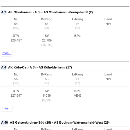
A 2
AK Oberhausen (A 3) - AS Oberhausen-Königshardt (2)
Nr.
B-Rang
L-Rang
Land
54
54
16
NW
(139)
(54)
(16)
DTV
SV
BPL
128.457
21.709
(16,9%)
Infos...
A 4
AK Köln-Ost (A 3) - AS Köln-Merheim (17)
Nr.
B-Rang
L-Rang
Land
55
55
17
NW
(366)
(55)
(17)
DTV
SV
BPL
127.597
8.039
VB-E
(6,3%)
Infos...
A 40
AS Gelsenkirchen-Süd (28) - AS Bochum-Wattenscheid-West (29)
Nr.
B-Rang
L-Rang
Land