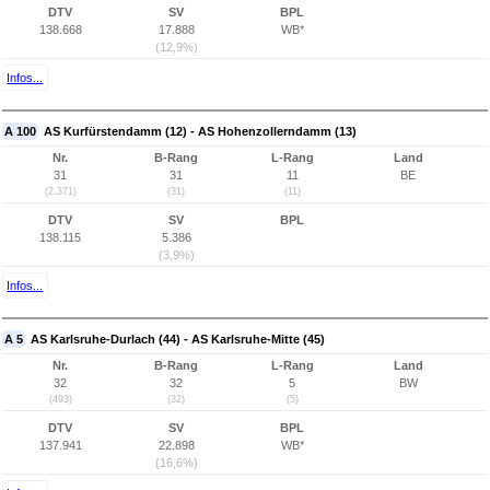
DTV
SV
BPL
138.668
17.888
WB*
(12,9%)
Infos...
A 100
AS Kurfürstendamm (12) - AS Hohenzollerndamm (13)
Nr.
B-Rang
L-Rang
Land
31
31
11
BE
(2.371)
(31)
(11)
DTV
SV
BPL
138.115
5.386
(3,9%)
Infos...
A 5
AS Karlsruhe-Durlach (44) - AS Karlsruhe-Mitte (45)
Nr.
B-Rang
L-Rang
Land
32
32
5
BW
(493)
(32)
(5)
DTV
SV
BPL
137.941
22.898
WB*
(16,6%)