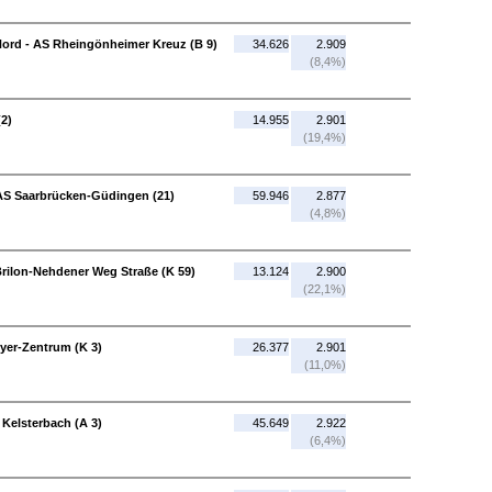
rd - AS Rheingönheimer Kreuz (B 9)
34.626
2.909
(8,4%)
2)
14.955
2.901
(19,4%)
AS Saarbrücken-Güdingen (21)
59.946
2.877
(4,8%)
Brilon-Nehdener Weg Straße (K 59)
13.124
2.900
(22,1%)
yer-Zentrum (K 3)
26.377
2.901
(11,0%)
 Kelsterbach (A 3)
45.649
2.922
(6,4%)