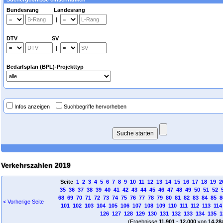
Bundesrang Landesrang
|
DTV SV
|
Bedarfsplan (BPL)-Projekttyp
Infos anzeigen
Suchbegriffe hervorheben
Verkehrszahlen 2019
Seite
1
2
3
4
5
6
7
8
9
10
11
12
13
14
15
16
17
18
19
2
35
36
37
38
39
40
41
42
43
44
45
46
47
48
49
50
51
52
68
69
70
71
72
73
74
75
76
77
78
79
80
81
82
83
84
85
8
< Vorherige Seite
101
102
103
104
105
106
107
108
109
110
111
112
113
114
126
127
128
129
130
131
132
133
134
135
1
(Ergebnisse
11.901
-
12.000
von
14.28