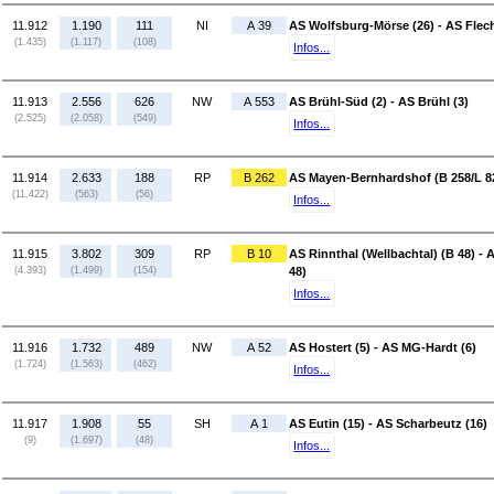
11.912
1.190
111
NI
A 39
AS Wolfsburg-Mörse (26) - AS Flech
(1.435)
(1.117)
(108)
Infos...
11.913
2.556
626
NW
A 553
AS Brühl-Süd (2) - AS Brühl (3)
(2.525)
(2.058)
(549)
Infos...
11.914
2.633
188
RP
B 262
AS Mayen-Bernhardshof (B 258/L 82
(11.422)
(563)
(56)
Infos...
11.915
3.802
309
RP
B 10
AS Rinnthal (Wellbachtal) (B 48) -
(4.393)
(1.499)
(154)
48)
Infos...
11.916
1.732
489
NW
A 52
AS Hostert (5) - AS MG-Hardt (6)
(1.724)
(1.563)
(462)
Infos...
11.917
1.908
55
SH
A 1
AS Eutin (15) - AS Scharbeutz (16)
(9)
(1.697)
(48)
Infos...