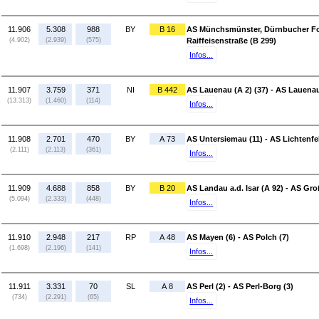
11.906
5.308
988
BY
B 16
AS Münchsmünster, Dürnbucher Fors
(4.902)
(2.939)
(575)
Raiffeisenstraße (B 299)
Infos...
11.907
3.759
371
NI
B 442
AS Lauenau (A 2) (37) - AS Lauena
(13.313)
(1.460)
(114)
Infos...
11.908
2.701
470
BY
A 73
AS Untersiemau (11) - AS Lichtenfe
(2.111)
(2.113)
(361)
Infos...
11.909
4.688
858
BY
B 20
AS Landau a.d. Isar (A 92) - AS Gr
(5.094)
(2.333)
(448)
Infos...
11.910
2.948
217
RP
A 48
AS Mayen (6) - AS Polch (7)
(1.698)
(2.196)
(141)
Infos...
11.911
3.331
70
SL
A 8
AS Perl (2) - AS Perl-Borg (3)
(734)
(2.291)
(65)
Infos...