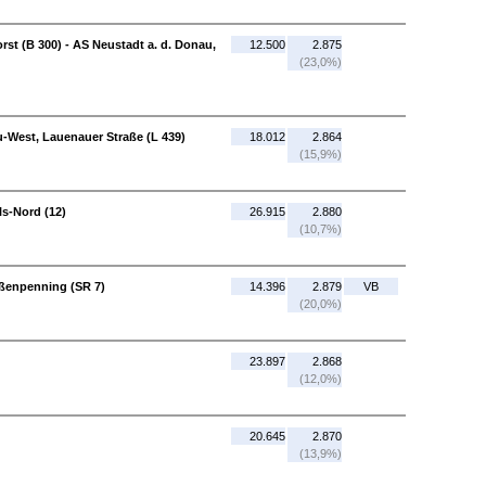
t (B 300) - AS Neustadt a. d. Donau,
12.500
2.875
(23,0%)
u-West, Lauenauer Straße (L 439)
18.012
2.864
(15,9%)
ls-Nord (12)
26.915
2.880
(10,7%)
oßenpenning (SR 7)
14.396
2.879
VB
(20,0%)
23.897
2.868
(12,0%)
20.645
2.870
(13,9%)