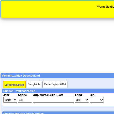
Wenn Sie die
Verkehrszahlen Deutschland
Vergleich
Bedarfsplan 2016
Verkehrszahlen
Suchen - Verkehszahlen
Jahr
Straße
Ort|Zählstelle|TK-Blatt
Land
BPL
Suchergebnisse einschränken