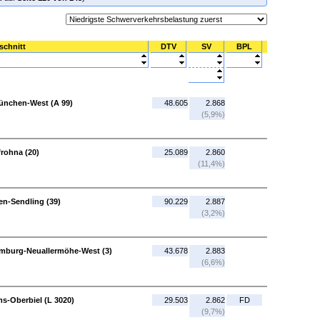
schnitt
DTV
SV
BPL
ünchen-West (A 99)
48.605
2.868
(5,9%)
frohna (20)
25.089
2.860
(11,4%)
n-Sendling (39)
90.229
2.887
(3,2%)
amburg-Neuallermöhe-West (3)
43.678
2.883
(6,6%)
ms-Oberbiel (L 3020)
29.503
2.862
FD
(9,7%)