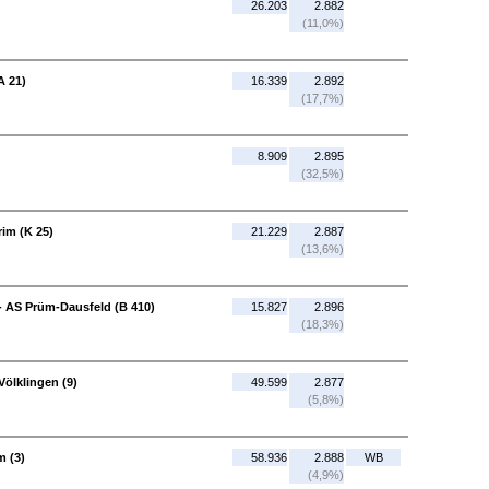
26.203
2.882
(11,0%)
A 21)
16.339
2.892
(17,7%)
8.909
2.895
(32,5%)
im (K 25)
21.229
2.887
(13,6%)
- AS Prüm-Dausfeld (B 410)
15.827
2.896
(18,3%)
Völklingen (9)
49.599
2.877
(5,8%)
m (3)
58.936
2.888
WB
(4,9%)