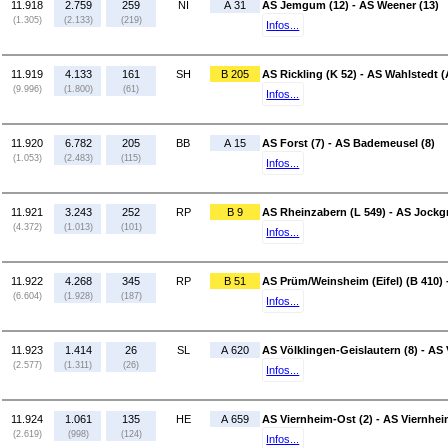
11.918
2.759
259
NI
A 31
AS Jemgum (12) - AS Weener (13)
(1.305)
(2.133)
(219)
Infos...
11.919
4.133
161
SH
B 205
AS Rickling (K 52) - AS Wahlstedt (
(9.996)
(1.800)
(61)
Infos...
11.920
6.782
205
BB
A 15
AS Forst (7) - AS Bademeusel (8)
(1.053)
(2.483)
(115)
Infos...
11.921
3.243
252
RP
B 9
AS Rheinzabern (L 549) - AS Jockgr
(4.372)
(1.013)
(101)
Infos...
11.922
4.268
345
RP
B 51
AS Prüm/Weinsheim (Eifel) (B 410) 
(6.604)
(1.928)
(187)
Infos...
11.923
1.414
26
SL
A 620
AS Völklingen-Geislautern (8) - AS 
(2.577)
(1.311)
(26)
Infos...
11.924
1.061
135
HE
A 659
AS Viernheim-Ost (2) - AS Viernhei
(2.619)
(998)
(124)
Infos...