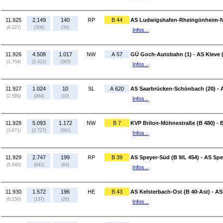
11.925
2.149
140
RP
B 44
AS Ludwigshafen-Rheingönheim-No
(6.227)
(306)
(30)
Infos...
11.926
4.508
1.017
NW
A 57
GÜ Goch-Autobahn (1) - AS Kleve (
(1.754)
(2.422)
(583)
Infos...
11.927
1.024
10
SL
A 620
AS Saarbrücken-Schönbach (20) - 
(2.589)
(964)
(10)
Infos...
11.928
5.093
1.172
NW
B 7
KVP Brilon-Möhnestraße (B 480) - 
(3.871)
(2.727)
(591)
Infos...
11.929
2.747
199
RP
B 39
AS Speyer-Süd (B 9/L 454) - AS Spe
(5.943)
(642)
(64)
Infos...
11.930
1.572
196
HE
B 43
AS Kelsterbach-Ost (B 40-Ast) - AS
(6.150)
(137)
(26)
Infos...