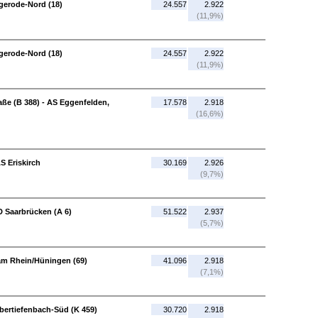
igerode-Nord (18)
24.557
2.922
(11,9%)
igerode-Nord (18)
24.557
2.922
(11,9%)
aße (B 388) - AS Eggenfelden,
17.578
2.918
(16,6%)
S Eriskirch
30.169
2.926
(9,7%)
 Saarbrücken (A 6)
51.522
2.937
(5,7%)
 am Rhein/Hüningen (69)
41.096
2.918
(7,1%)
bertiefenbach-Süd (K 459)
30.720
2.918