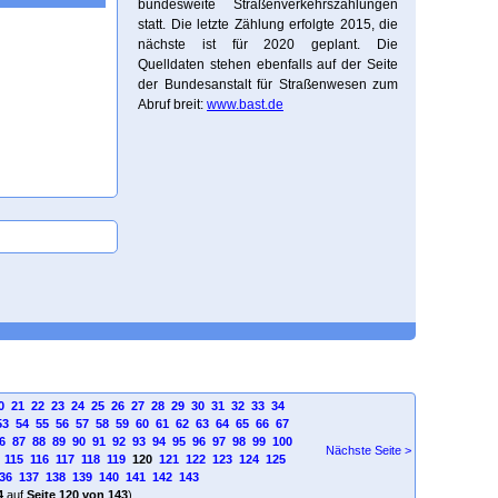
bundesweite Straßenverkehrszählungen
statt. Die letzte Zählung erfolgte 2015, die
nächste ist für 2020 geplant. Die
Quelldaten stehen ebenfalls auf der Seite
der Bundesanstalt für Straßenwesen zum
Abruf breit:
www.bast.de
0
21
22
23
24
25
26
27
28
29
30
31
32
33
34
53
54
55
56
57
58
59
60
61
62
63
64
65
66
67
6
87
88
89
90
91
92
93
94
95
96
97
98
99
100
Nächste Seite >
115
116
117
118
119
120
121
122
123
124
125
36
137
138
139
140
141
142
143
4
auf
Seite 120 von 143
)