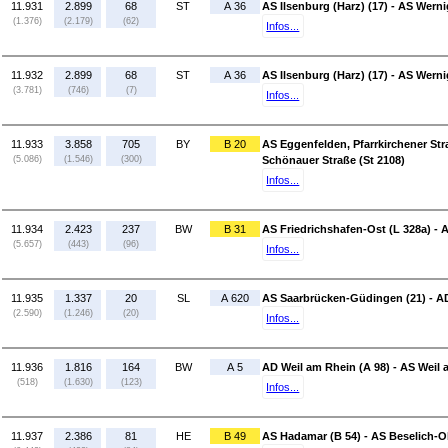
11.931
2.899
68
ST
A 36
AS Ilsenburg (Harz) (17) - AS Wern
(1.376)
(2.179)
(62)
Infos...
11.932
2.899
68
ST
A 36
AS Ilsenburg (Harz) (17) - AS Wern
(3.781)
(746)
(7)
Infos...
11.933
3.858
705
BY
B 20
AS Eggenfelden, Pfarrkirchener Str
(5.086)
(1.546)
(300)
Schönauer Straße (St 2108)
Infos...
11.934
2.423
237
BW
B 31
AS Friedrichshafen-Ost (L 328a) - A
(5.657)
(443)
(96)
Infos...
11.935
1.337
20
SL
A 620
AS Saarbrücken-Güdingen (21) - AD
(2.590)
(1.246)
(20)
Infos...
11.936
1.816
164
BW
A 5
AD Weil am Rhein (A 98) - AS Weil
(518)
(1.630)
(123)
Infos...
11.937
2.386
81
HE
B 49
AS Hadamar (B 54) - AS Beselich-O