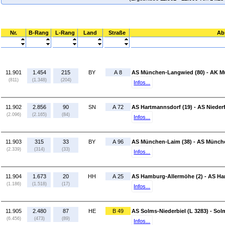
Nr.
B-Rang
L-Rang
Land
Straße
Ab
11.901
1.454
215
BY
A 8
AS München-Langwied (80) - AK M
(811)
(1.348)
(204)
Infos...
11.902
2.856
90
SN
A 72
AS Hartmannsdorf (19) - AS Nieder
(2.096)
(2.165)
(84)
Infos...
11.903
315
33
BY
A 96
AS München-Laim (38) - AS Münche
(2.339)
(314)
(33)
Infos...
11.904
1.673
20
HH
A 25
AS Hamburg-Allermöhe (2) - AS H
(1.186)
(1.518)
(17)
Infos...
11.905
2.480
87
HE
B 49
AS Solms-Niederbiel (L 3283) - Sol
(6.456)
(473)
(89)
Infos...