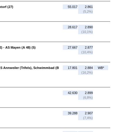
torf (27)
55.017
2.861
(5,2%)
28.617
2.890
(10,1%)
) - AS Mayen (A 48) (5)
27.667
2.877
(10,4%)
 AS Annweiler (Trifels), Schwimmbad (B
17.801
2.884
WB*
(16,2%)
42.630
2.899
(6,8%)
39.288
2.907
(7,4%)