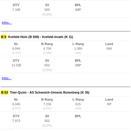
DTV
SV
BPL
7.348
500
WB*
(6,8%)
Infos...
B 9
Krefeld-Hüls (B 509) - Krefeld-Inrath (K 11)
Nr.
B-Rang
L-Rang
Land
6.044
4.704
1.069
NW
(4.237)
(2.348)
(491)
DTV
SV
BPL
14.338
502
WB*
(3,5%)
Infos...
B 53
Trier-Quint - AS Schweich-Unterm Rotenberg (K 35)
Nr.
B-Rang
L-Rang
Land
6.045
7.236
615
RP
(6.677)
(4.847)
(449)
DTV
SV
BPL
7.973
502
(6,3%)