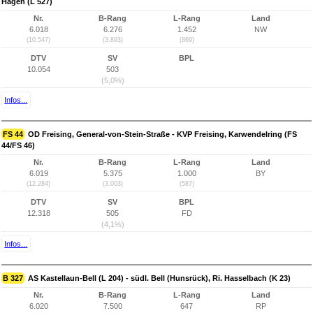
Hagen (L 527)
Nr.
B-Rang
L-Rang
Land
6.018
6.276
1.452
NW
(10.547)
(3.893)
(869)
DTV
SV
BPL
10.054
503
(5,0%)
Infos...
FS 44
OD Freising, General-von-Stein-Straße - KVP Freising, Karwendelring (FS
44/FS 46)
Nr.
B-Rang
L-Rang
Land
6.019
5.375
1.000
BY
(12.284)
(3.003)
(587)
DTV
SV
BPL
12.318
505
FD
(4,1%)
Infos...
B 327
AS Kastellaun-Bell (L 204) - südl. Bell (Hunsrück), Ri. Hasselbach (K 23)
Nr.
B-Rang
L-Rang
Land
6.020
7.500
647
RP