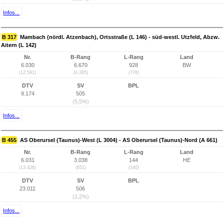
Infos...
B 317
Mambach (nördl. Atzenbach), Ortsstraße (L 146) - süd-westl. Utzfeld, Abzw.
Aitern (L 142)
Nr.
B-Rang
L-Rang
Land
6.030
6.670
928
BW
(12.591)
(4.285)
(778)
DTV
SV
BPL
9.174
505
(5,5%)
Infos...
B 455
AS Oberursel (Taunus)-West (L 3004) - AS Oberursel (Taunus)-Nord (A 661)
Nr.
B-Rang
L-Rang
Land
6.031
3.038
144
HE
(13.428)
(851)
(140)
DTV
SV
BPL
23.011
506
(2,2%)
Infos...