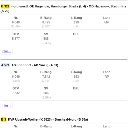
B 321
nord-westl. OE Hagenow, Hamburger Straße (L 4) - OD Hagenow, Stadtmitte
(K 29)
Nr.
B-Rang
L-Rang
Land
6.048
8.495
199
MV
(12.619)
(6.095)
(134)
DTV
SV
BPL
5.377
505
(9,4%)
Infos...
A 571
AS Löhndorf - AD Sinzig (A 61)
Nr.
B-Rang
L-Rang
Land
6.049
7.542
653
RP
(2.564)
(2.494)
(170)
DTV
SV
BPL
7.332
506
(6,9%)
Infos...
B 3
KVP Ubstadt-Weiher (K 3523) - Bruchsal-Nord (B 35a)
Nr.
B-Rang
L-Rang
Land