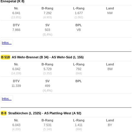
Ennepetal (K 8)
Nr.
B-Rang
L-Rang
Land
6.041
7.292
1.677
NW
(13.951)
(4.903)
(1.092)
DTV
SV
BPL
7.866
503
VB
(6,4%)
Infos...
B 518
AS Wehr-Brennet (B 34) - AS Wehr-Süd (L 155)
Nr.
B-Rang
L-Rang
Land
6.042
5.729
792
BW
(14.209)
(3.352)
(644)
DTV
SV
BPL
11.339
499
(4,4%)
Infos...
B 8
Straßkirchen (L 2325) - AS Plattling-West (A 92)
Nr.
B-Rang
L-Rang
Land
6.043
7.531
1.411
BY
(4.200)
(5.140)
(998)