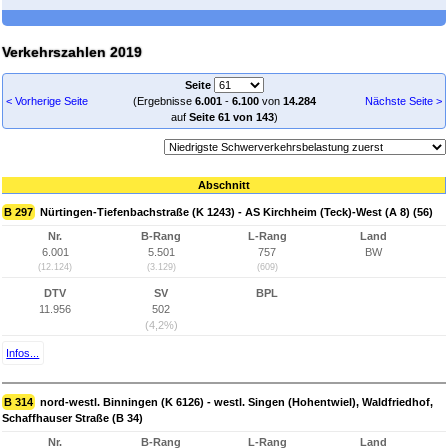
Verkehrszahlen 2019
Seite
< Vorherige Seite
(Ergebnisse
6.001
-
6.100
von
14.284
Nächste Seite >
auf
Seite 61 von 143
)
Abschnitt
B 297
Nürtingen-Tiefenbachstraße (K 1243) - AS Kirchheim (Teck)-West (A 8) (56)
Nr.
B-Rang
L-Rang
Land
6.001
5.501
757
BW
(12.124)
(3.129)
(609)
DTV
SV
BPL
11.956
502
(4,2%)
Infos...
B 314
nord-westl. Binningen (K 6126) - westl. Singen (Hohentwiel), Waldfriedhof,
Schaffhauser Straße (B 34)
Nr.
B-Rang
L-Rang
Land