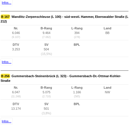
Infos...
B 167
Wandlitz-Zerpenschleuse (L 100) - süd-westl. Hammer, Eberswalder Straße (L
212)
Nr.
B-Rang
L-Rang
Land
6.046
9.464
394
BB
(9.107)
(7.062)
(278)
DTV
SV
BPL
3.253
504
(15,5%)
Infos...
B 256
Gummersbach-Steinenbrück (L 323) - Gummersbach-Dr.-Ottmar-Kohler-
Straße
Nr.
B-Rang
L-Rang
Land
6.047
5.075
1.166
NW
(11.248)
(2.710)
(585)
DTV
SV
BPL
13.174
501
(3,8%)
Infos...