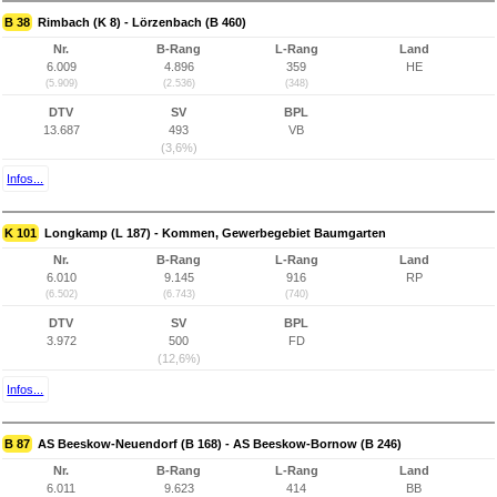
B 38
Rimbach (K 8) - Lörzenbach (B 460)
Nr.
B-Rang
L-Rang
Land
6.009
4.896
359
HE
(5.909)
(2.536)
(348)
DTV
SV
BPL
13.687
493
VB
(3,6%)
Infos...
K 101
Longkamp (L 187) - Kommen, Gewerbegebiet Baumgarten
Nr.
B-Rang
L-Rang
Land
6.010
9.145
916
RP
(6.502)
(6.743)
(740)
DTV
SV
BPL
3.972
500
FD
(12,6%)
Infos...
B 87
AS Beeskow-Neuendorf (B 168) - AS Beeskow-Bornow (B 246)
Nr.
B-Rang
L-Rang
Land
6.011
9.623
414
BB