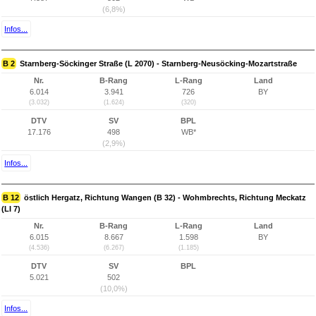
(6,8%)
Infos...
B 2
Starnberg-Söckinger Straße (L 2070) - Starnberg-Neusöcking-Mozartstraße
Nr.
B-Rang
L-Rang
Land
6.014
3.941
726
BY
(3.032)
(1.624)
(320)
DTV
SV
BPL
17.176
498
WB*
(2,9%)
Infos...
B 12
östlich Hergatz, Richtung Wangen (B 32) - Wohmbrechts, Richtung Meckatz
(LI 7)
Nr.
B-Rang
L-Rang
Land
6.015
8.667
1.598
BY
(4.536)
(6.267)
(1.185)
DTV
SV
BPL
5.021
502
(10,0%)
Infos...