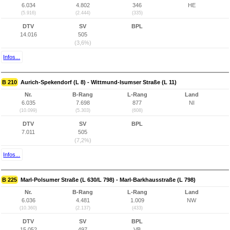
6.034
4.802
346
HE
(5.916)
(2.444)
(335)
DTV
SV
BPL
14.016
505
(3,6%)
Infos...
B 210
Aurich-Spekendorf (L 8) - Wittmund-Isumser Straße (L 11)
Nr.
B-Rang
L-Rang
Land
6.035
7.698
877
NI
(10.099)
(5.303)
(608)
DTV
SV
BPL
7.011
505
(7,2%)
Infos...
B 225
Marl-Polsumer Straße (L 630/L 798) - Marl-Barkhausstraße (L 798)
Nr.
B-Rang
L-Rang
Land
6.036
4.481
1.009
NW
(10.360)
(2.137)
(433)
DTV
SV
BPL
15.052
497
VB