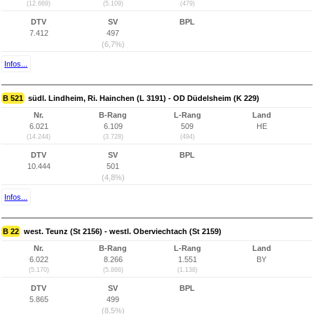
(12.669)
(5.109)
(479)
DTV
SV
BPL
7.412
497
(6,7%)
Infos...
B 521
südl. Lindheim, Ri. Hainchen (L 3191) - OD Düdelsheim (K 229)
Nr.
B-Rang
L-Rang
Land
6.021
6.109
509
HE
(14.244)
(3.728)
(494)
DTV
SV
BPL
10.444
501
(4,8%)
Infos...
B 22
west. Teunz (St 2156) - westl. Oberviechtach (St 2159)
Nr.
B-Rang
L-Rang
Land
6.022
8.266
1.551
BY
(5.170)
(5.866)
(1.138)
DTV
SV
BPL
5.865
499
(8,5%)