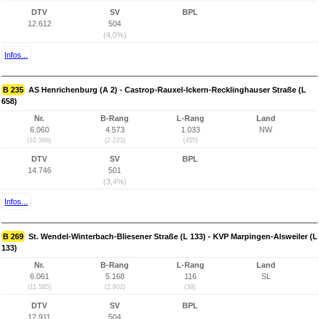
DTV
SV
BPL
12.612
504
(4,0%)
Infos...
B 235
AS Henrichenburg (A 2) - Castrop-Rauxel-Ickern-Recklinghauser Straße (L
658)
Nr.
B-Rang
L-Rang
Land
6.060
4.573
1.033
NW
(10.568)
(2.223)
(455)
DTV
SV
BPL
14.746
501
(3,4%)
Infos...
B 269
St. Wendel-Winterbach-Bliesener Straße (L 133) - KVP Marpingen-Alsweiler (L
133)
Nr.
B-Rang
L-Rang
Land
6.061
5.168
116
SL
(11.585)
(2.802)
(39)
DTV
SV
BPL
12.911
504