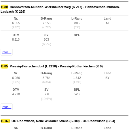
B 80
Hannoversch-Münden-Wiershäuser Weg (K 217) - Hannoversch-Münden-
Laubach (K 226)
Nr.
B-Rang
L-Rang
Land
6.055
7.156
805
NI
(7.875)
(4.767)
(536)
DTV
SV
BPL
8.113
503
(6,2%)
Infos...
B 85
Pressig-Förtschendorf (L 2198) - Pressig-Rothenkirchen (K 9)
Nr.
B-Rang
L-Rang
Land
6.056
8.784
1.612
BY
(8.072)
(6.384)
(1.199)
DTV
SV
BPL
4.770
506
WB
(10,6%)
Infos...
B 169
OD Rodewisch, Neue Wildauer Straße (S 280) - OD Rodewisch (B 94)
Nr.
B-Rang
L-Rang
Land