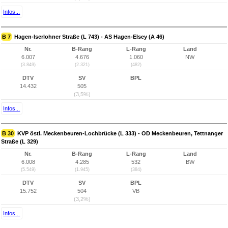
Infos...
B 7
Hagen-Iserlohner Straße (L 743) - AS Hagen-Elsey (A 46)
Nr.
B-Rang
L-Rang
Land
6.007
4.676
1.060
NW
(3.849)
(2.321)
(482)
DTV
SV
BPL
14.432
505
(3,5%)
Infos...
B 30
KVP östl. Meckenbeuren-Lochbrücke (L 333) - OD Meckenbeuren, Tettnanger
Straße (L 329)
Nr.
B-Rang
L-Rang
Land
6.008
4.285
532
BW
(5.549)
(1.945)
(384)
DTV
SV
BPL
15.752
504
VB
(3,2%)
Infos...