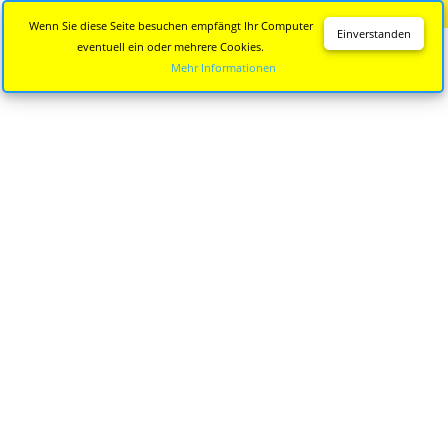
Diese Seite wird nicht mehr aktualisiert.
Zur neuen Seite
Wenn Sie diese Seite besuchen empfängt Ihr Computer
Einverstanden
eventuell ein oder mehrere Cookies.
Mehr Informationen