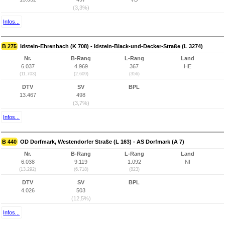
(3,3%)
Infos...
B 275
Idstein-Ehrenbach (K 708) - Idstein-Black-und-Decker-Straße (L 3274)
Nr.
B-Rang
L-Rang
Land
6.037
4.969
367
HE
(11.703)
(2.609)
(356)
DTV
SV
BPL
13.467
498
(3,7%)
Infos...
B 440
OD Dorfmark, Westendorfer Straße (L 163) - AS Dorfmark (A 7)
Nr.
B-Rang
L-Rang
Land
6.038
9.119
1.092
NI
(13.292)
(6.718)
(823)
DTV
SV
BPL
4.026
503
(12,5%)
Infos...