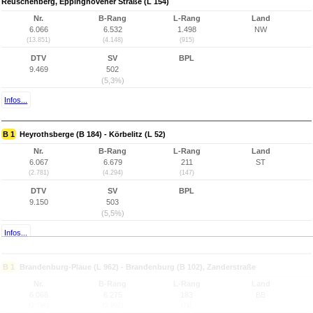
Reuschenberg, Eppinghovener Straße (L 154)
Nr.
B-Rang
L-Rang
Land
6.066
6.532
1.498
NW
(13.851)
(4.148)
(915)
DTV
SV
BPL
9.469
502
(5,3%)
Infos...
B 1
Heyrothsberge (B 184) - Körbelitz (L 52)
Nr.
B-Rang
L-Rang
Land
6.067
6.679
211
ST
(2.781)
(4.294)
(147)
DTV
SV
BPL
9.150
503
(5,5%)
Infos...
B 1
Brandenburg-Plaue (L 962) - Brandenburg (B 102), Zanderstraße
Nr.
B-Rang
L-Rang
Land
6.068
6.275
183
BB
(2.796)
(3.892)
(71)