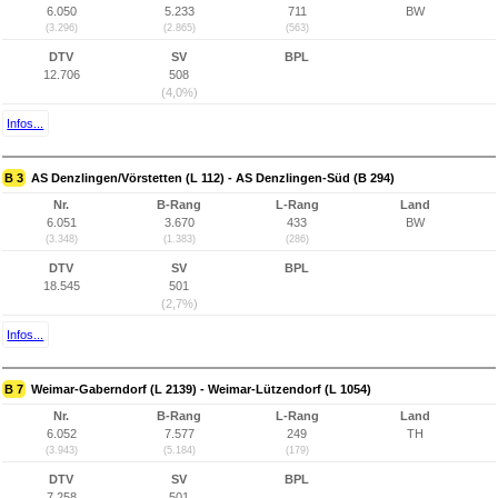
6.050
5.233
711
BW
(3.296)
(2.865)
(563)
DTV
SV
BPL
12.706
508
(4,0%)
Infos...
B 3
AS Denzlingen/Vörstetten (L 112) - AS Denzlingen-Süd (B 294)
Nr.
B-Rang
L-Rang
Land
6.051
3.670
433
BW
(3.348)
(1.383)
(286)
DTV
SV
BPL
18.545
501
(2,7%)
Infos...
B 7
Weimar-Gaberndorf (L 2139) - Weimar-Lützendorf (L 1054)
Nr.
B-Rang
L-Rang
Land
6.052
7.577
249
TH
(3.943)
(5.184)
(179)
DTV
SV
BPL
7.258
501