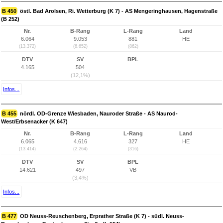
B 450
östl. Bad Arolsen, Ri. Wetterburg (K 7) - AS Mengeringhausen, Hagenstraße
(B 252)
Nr.
B-Rang
L-Rang
Land
6.064
9.053
881
HE
(13.372)
(6.652)
(862)
DTV
SV
BPL
4.165
504
(12,1%)
Infos...
B 455
nördl. OD-Grenze Wiesbaden, Nauroder Straße - AS Naurod-
West/Erbsenacker (K 647)
Nr.
B-Rang
L-Rang
Land
6.065
4.616
327
HE
(13.414)
(2.264)
(316)
DTV
SV
BPL
14.621
497
VB
(3,4%)
Infos...
B 477
OD Neuss-Reuschenberg, Erprather Straße (K 7) - südl. Neuss-