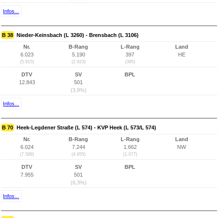
Infos...
B 38
Nieder-Keinsbach (L 3260) - Brensbach (L 3106)
Nr.
B-Rang
L-Rang
Land
6.023
5.190
397
HE
(5.915)
(2.823)
(385)
DTV
SV
BPL
12.843
501
(3,9%)
Infos...
B 70
Heek-Legdener Straße (L 574) - KVP Heek (L 573/L 574)
Nr.
B-Rang
L-Rang
Land
6.024
7.244
1.662
NW
(7.589)
(4.855)
(1.077)
DTV
SV
BPL
7.955
501
(6,3%)
Infos...