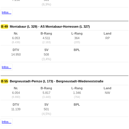
(6,9%)
Infos...
B 49
Montabaur (L 329) - AS Montabaur-Horressen (L 327)
Nr.
B-Rang
L-Rang
Land
6.053
4.511
364
RP
(6.436)
(2.163)
(205)
DTV
SV
BPL
14.950
508
(3,4%)
Infos...
B 55
Bergneustadt-Pernze (L 173) - Bergneustadt-Wiedeneststraße
Nr.
B-Rang
L-Rang
Land
6.054
5.817
1.346
NW
(6.890)
(3.440)
(764)
DTV
SV
BPL
11.139
501
(4,5%)
Infos...