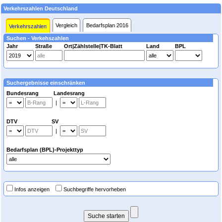
Verkehrszahlen Deutschland
Vergleich
Bedarfsplan 2016
Verkehrszahlen
Suchen - Verkehszahlen
Jahr
Straße
Ort|Zählstelle|TK-Blatt
Land
BPL
Suchergebnisse einschränken
Bundesrang Landesrang
|
DTV SV
|
Bedarfsplan (BPL)-Projekttyp
Infos anzeigen
Suchbegriffe hervorheben