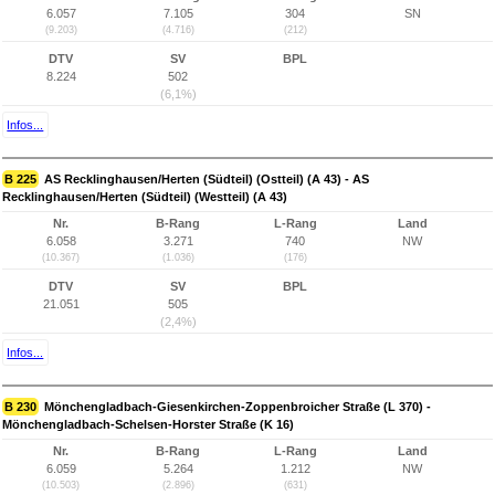
6.057
7.105
304
SN
(9.203)
(4.716)
(212)
DTV
SV
BPL
8.224
502
(6,1%)
Infos...
B 225
AS Recklinghausen/Herten (Südteil) (Ostteil) (A 43) - AS
Recklinghausen/Herten (Südteil) (Westteil) (A 43)
Nr.
B-Rang
L-Rang
Land
6.058
3.271
740
NW
(10.367)
(1.036)
(176)
DTV
SV
BPL
21.051
505
(2,4%)
Infos...
B 230
Mönchengladbach-Giesenkirchen-Zoppenbroicher Straße (L 370) -
Mönchengladbach-Schelsen-Horster Straße (K 16)
Nr.
B-Rang
L-Rang
Land
6.059
5.264
1.212
NW
(10.503)
(2.896)
(631)