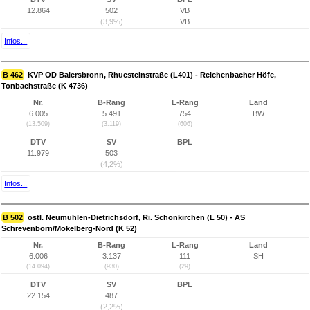
12.864
502
VB
(3,9%)
VB
Infos...
B 462
KVP OD Baiersbronn, Rhuesteinstraße (L401) - Reichenbacher Höfe,
Tonbachstraße (K 4736)
Nr.
B-Rang
L-Rang
Land
6.005
5.491
754
BW
(13.509)
(3.119)
(606)
DTV
SV
BPL
11.979
503
(4,2%)
Infos...
B 502
östl. Neumühlen-Dietrichsdorf, Ri. Schönkirchen (L 50) - AS
Schrevenborn/Mökelberg-Nord (K 52)
Nr.
B-Rang
L-Rang
Land
6.006
3.137
111
SH
(14.094)
(930)
(29)
DTV
SV
BPL
22.154
487
(2,2%)