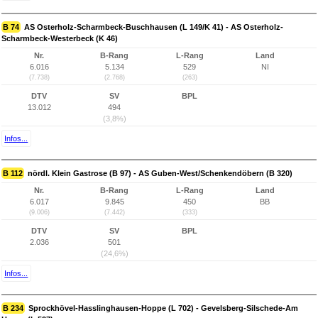
B 74
AS Osterholz-Scharmbeck-Buschhausen (L 149/K 41) - AS Osterholz-
Scharmbeck-Westerbeck (K 46)
Nr.
B-Rang
L-Rang
Land
6.016
5.134
529
NI
(7.738)
(2.768)
(263)
DTV
SV
BPL
13.012
494
(3,8%)
Infos...
B 112
nördl. Klein Gastrose (B 97) - AS Guben-West/Schenkendöbern (B 320)
Nr.
B-Rang
L-Rang
Land
6.017
9.845
450
BB
(9.006)
(7.442)
(333)
DTV
SV
BPL
2.036
501
(24,6%)
Infos...
B 234
Sprockhövel-Hasslinghausen-Hoppe (L 702) - Gevelsberg-Silschede-Am