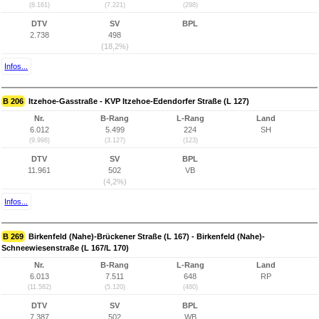
(8.161)
(7.221)
(298)
DTV
SV
BPL
2.738
498
(18,2%)
Infos...
B 206
Itzehoe-Gasstraße - KVP Itzehoe-Edendorfer Straße (L 127)
Nr.
B-Rang
L-Rang
Land
6.012
5.499
224
SH
(9.998)
(3.127)
(123)
DTV
SV
BPL
11.961
502
VB
(4,2%)
Infos...
B 269
Birkenfeld (Nahe)-Brückener Straße (L 167) - Birkenfeld (Nahe)-
Schneewiesenstraße (L 167/L 170)
Nr.
B-Rang
L-Rang
Land
6.013
7.511
648
RP
(11.582)
(5.120)
(480)
DTV
SV
BPL
7.387
502
WB