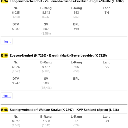
B 94
Langenwolschendorf - Zeulenroda-Triebes-Friedrich-Engels-Straße (L 1087)
Nr.
B-Rang
L-Rang
Land
6.025
8.543
353
TH
(8.446)
(6.143)
(283)
DTV
SV
BPL
5.287
502
WB
(9,5%)
Infos...
B 96
Zossen-Neuhof (K 7226) - Baruth (Mark)-Gewerbegebiet (K 7225)
Nr.
B-Rang
L-Rang
Land
6.026
9.467
395
BB
(8.546)
(7.065)
(279)
DTV
SV
BPL
3.247
500
(15,4%)
Infos...
B 98
Steinigtwolmsdorf-Weifaer Straße (K 7247) - KVP Sohland (Spree) (L 116)
Nr.
B-Rang
L-Rang
Land
6.027
7.538
351
SN
(8.648)
(5.147)
(259)