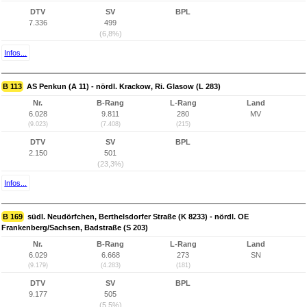
DTV
SV
BPL
7.336
499
(6,8%)
Infos...
B 113
AS Penkun (A 11) - nördl. Krackow, Ri. Glasow (L 283)
Nr.
B-Rang
L-Rang
Land
6.028
9.811
280
MV
(9.023)
(7.408)
(215)
DTV
SV
BPL
2.150
501
(23,3%)
Infos...
B 169
südl. Neudörfchen, Berthelsdorfer Straße (K 8233) - nördl. OE
Frankenberg/Sachsen, Badstraße (S 203)
Nr.
B-Rang
L-Rang
Land
6.029
6.668
273
SN
(9.179)
(4.283)
(181)
DTV
SV
BPL
9.177
505
(5,5%)