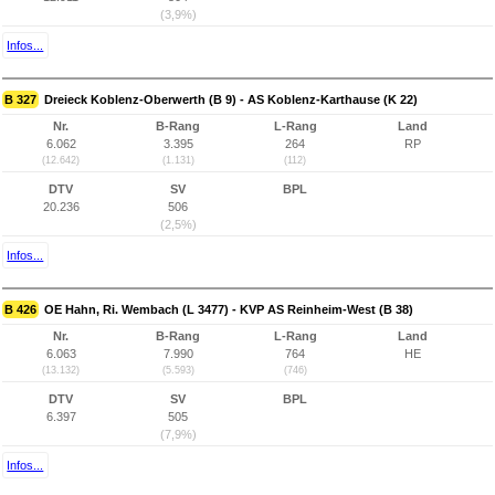
(3,9%)
Infos...
B 327
Dreieck Koblenz-Oberwerth (B 9) - AS Koblenz-Karthause (K 22)
Nr.
B-Rang
L-Rang
Land
6.062
3.395
264
RP
(12.642)
(1.131)
(112)
DTV
SV
BPL
20.236
506
(2,5%)
Infos...
B 426
OE Hahn, Ri. Wembach (L 3477) - KVP AS Reinheim-West (B 38)
Nr.
B-Rang
L-Rang
Land
6.063
7.990
764
HE
(13.132)
(5.593)
(746)
DTV
SV
BPL
6.397
505
(7,9%)
Infos...