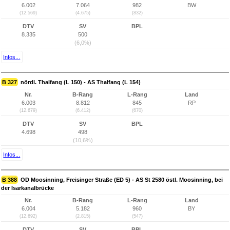
6.002
7.064
982
BW
(12.569)
(4.675)
(832)
DTV
SV
BPL
8.335
500
(6,0%)
Infos...
B 327
nördl. Thalfang (L 150) - AS Thalfang (L 154)
Nr.
B-Rang
L-Rang
Land
6.003
8.812
845
RP
(12.679)
(6.412)
(670)
DTV
SV
BPL
4.698
498
(10,6%)
Infos...
B 388
OD Moosinning, Freisinger Straße (ED 5) - AS St 2580 östl. Moosinning, bei
der Isarkanalbrücke
Nr.
B-Rang
L-Rang
Land
6.004
5.182
960
BY
(12.692)
(2.815)
(547)
DTV
SV
BPL