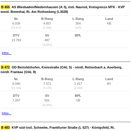
B 455
AS Wiesbaden/Niedernhausen (A 3), östl. Naurod, Kreisgrenze MTK - KVP
westl. Bremthal, Ri. Am Rothenberg (L3028)
Nr.
B-Rang
L-Rang
Land
6.039
4.857
354
HE
(13.417)
(2.499)
(343)
DTV
SV
BPL
13.793
497
(3,6%)
Infos...
B 472
OD Bertoldshofen, Kreisstraße (OAL 5) - nördl. Rettenbach a. Auerberg,
nördl. Frankau (OAL 8)
Nr.
B-Rang
L-Rang
Land
6.040
7.571
1.417
BY
(13.744)
(5.178)
(1.004)
DTV
SV
BPL
7.267
501
VB
(6,9%)
Infos...
B 483
KVP süd-östl. Schwelm, Frankfurter Straße (L 527) - Königsfeld, Ri.