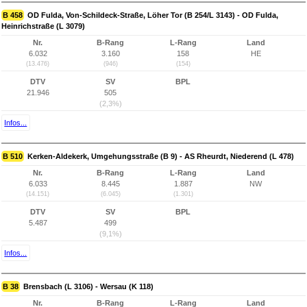
B 458
OD Fulda, Von-Schildeck-Straße, Löher Tor (B 254/L 3143) - OD Fulda,
Heinrichstraße (L 3079)
Nr.
B-Rang
L-Rang
Land
6.032
3.160
158
HE
(13.476)
(946)
(154)
DTV
SV
BPL
21.946
505
(2,3%)
Infos...
B 510
Kerken-Aldekerk, Umgehungsstraße (B 9) - AS Rheurdt, Niederend (L 478)
Nr.
B-Rang
L-Rang
Land
6.033
8.445
1.887
NW
(14.151)
(6.045)
(1.301)
DTV
SV
BPL
5.487
499
(9,1%)
Infos...
B 38
Brensbach (L 3106) - Wersau (K 118)
Nr.
B-Rang
L-Rang
Land