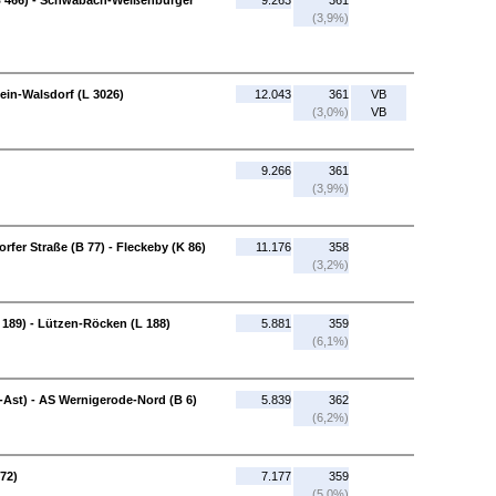
B 466) - Schwabach-Weißenburger
9.263
361
(3,9%)
ein-Walsdorf (L 3026)
12.043
361
VB
(3,0%)
VB
9.266
361
(3,9%)
fer Straße (B 77) - Fleckeby (K 86)
11.176
358
(3,2%)
189) - Lützen-Röcken (L 188)
5.881
359
(6,1%)
Ast) - AS Wernigerode-Nord (B 6)
5.839
362
(6,2%)
272)
7.177
359
(5,0%)