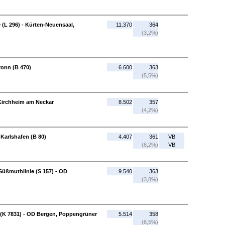
(L 296) - Kürten-Neuensaal,
11.370
364
(3,2%)
ronn (B 470)
6.600
363
(5,5%)
Kirchheim am Neckar
8.502
357
(4,2%)
 Karlshafen (B 80)
4.407
361
VB
(8,2%)
VB
Süßmuthlinie (S 157) - OD
9.540
363
(3,8%)
 (K 7831) - OD Bergen, Poppengrüner
5.514
358
(6,5%)