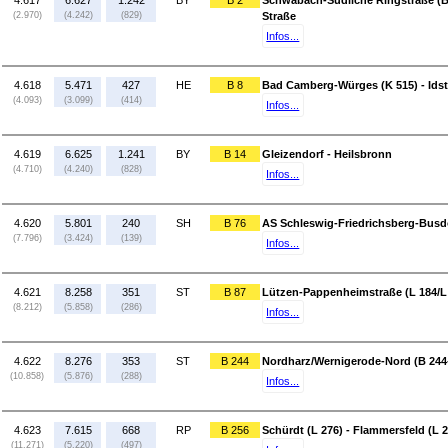
4.617
6.627
1.242
BY
B 2
Schwabach-Südliche Ringstraße (
(2.970)
(4.242)
(829)
Straße
Infos...
4.618
5.471
427
HE
B 8
Bad Camberg-Würges (K 515) - Idst
(4.093)
(3.099)
(414)
Infos...
4.619
6.625
1.241
BY
B 14
Gleizendorf - Heilsbronn
(4.710)
(4.240)
(828)
Infos...
4.620
5.801
240
SH
B 76
AS Schleswig-Friedrichsberg-Busdor
(7.796)
(3.424)
(139)
Infos...
4.621
8.258
351
ST
B 87
Lützen-Pappenheimstraße (L 184/L 
(8.212)
(5.858)
(286)
Infos...
4.622
8.276
353
ST
B 244
Nordharz/Wernigerode-Nord (B 244-
(10.858)
(5.876)
(288)
Infos...
4.623
7.615
668
RP
B 256
Schürdt (L 276) - Flammersfeld (L 
(11.271)
(5.220)
(497)