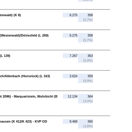
terwald) (K 8)
6.275
358
(5,7%)
 (Westerwald)/Döttesfeld (L 269)
6.275
358
(5,7%)
(L 139)
7.267
363
(5,0%)
ch/Allenbach (Hunsrück) (L 163)
3.624
359
(9,9%)
 2096) - Marquartstein, Wuhrbichl (B
12.134
364
(3,0%)
hhausen (K 412/K 423) - KVP OD
9.468
360
(3,8%)