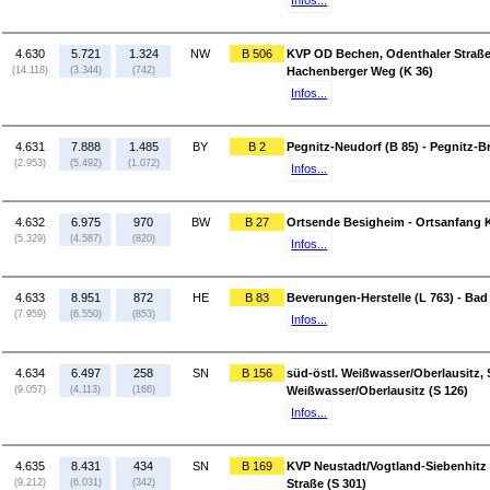
Infos...
4.630
5.721
1.324
NW
B 506
KVP OD Bechen, Odenthaler Straße 
(14.118)
(3.344)
(742)
Hachenberger Weg (K 36)
Infos...
4.631
7.888
1.485
BY
B 2
Pegnitz-Neudorf (B 85) - Pegnitz-B
(2.953)
(5.492)
(1.072)
Infos...
4.632
6.975
970
BW
B 27
Ortsende Besigheim - Ortsanfang 
(5.329)
(4.587)
(820)
Infos...
4.633
8.951
872
HE
B 83
Beverungen-Herstelle (L 763) - Bad
(7.959)
(6.550)
(853)
Infos...
4.634
6.497
258
SN
B 156
süd-östl. Weißwasser/Oberlausitz, 
(9.057)
(4.113)
(166)
Weißwasser/Oberlausitz (S 126)
Infos...
4.635
8.431
434
SN
B 169
KVP Neustadt/Vogtland-Siebenhitz
(9.212)
(6.031)
(342)
Straße (S 301)