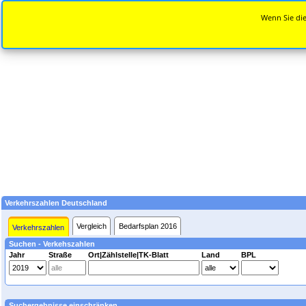
Wenn Sie die
Verkehrszahlen Deutschland
Vergleich
Bedarfsplan 2016
Verkehrszahlen
Suchen - Verkehszahlen
Jahr
Straße
Ort|Zählstelle|TK-Blatt
Land
BPL
Suchergebnisse einschränken