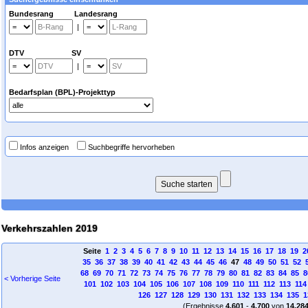
Bundesrang Landesrang
|
DTV SV
|
Bedarfsplan (BPL)-Projekttyp
Infos anzeigen
Suchbegriffe hervorheben
Verkehrszahlen 2019
Seite
1
2
3
4
5
6
7
8
9
10
11
12
13
14
15
16
17
18
19
2
35
36
37
38
39
40
41
42
43
44
45
46
47
48
49
50
51
52
68
69
70
71
72
73
74
75
76
77
78
79
80
81
82
83
84
85
8
< Vorherige Seite
101
102
103
104
105
106
107
108
109
110
111
112
113
114
126
127
128
129
130
131
132
133
134
135
1
(Ergebnisse
4.601
-
4.700
von
14.28