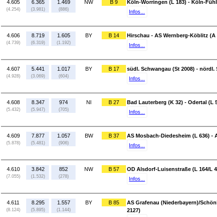
4.605
6.365
1.469
NW
B 9
Köln-Worringen (L 183) - Köln-Fühl
(4.254)
(3.981)
(886)
Infos...
4.606
8.719
1.605
BY
B 14
Hirschau - AS Wernberg-Köblitz (A 
(4.739)
(6.319)
(1.192)
Infos...
4.607
5.441
1.017
BY
B 17
südl. Schwangau (St 2008) - nördl.
(4.928)
(3.069)
(604)
Infos...
4.608
8.347
974
NI
B 27
Bad Lauterberg (K 32) - Odertal (L 
(5.432)
(5.947)
(705)
Infos...
4.609
7.877
1.057
BW
B 37
AS Mosbach-Diedesheim (L 636) - 
(5.878)
(5.481)
(906)
Infos...
4.610
3.842
852
NW
B 57
OD Alsdorf-Luisenstraße (L 164/L 47
(7.055)
(1.532)
(278)
Infos...
4.611
8.295
1.557
BY
B 85
AS Grafenau (Niederbayern)/Schönbe
(8.124)
(5.895)
(1.144)
2127)