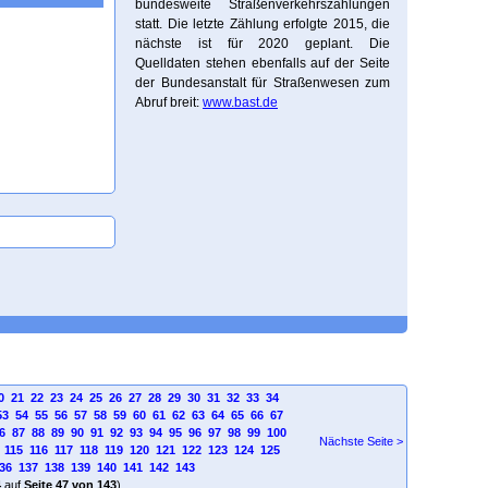
bundesweite Straßenverkehrszählungen
statt. Die letzte Zählung erfolgte 2015, die
nächste ist für 2020 geplant. Die
Quelldaten stehen ebenfalls auf der Seite
der Bundesanstalt für Straßenwesen zum
Abruf breit:
www.bast.de
0
21
22
23
24
25
26
27
28
29
30
31
32
33
34
53
54
55
56
57
58
59
60
61
62
63
64
65
66
67
6
87
88
89
90
91
92
93
94
95
96
97
98
99
100
Nächste Seite >
115
116
117
118
119
120
121
122
123
124
125
36
137
138
139
140
141
142
143
4
auf
Seite 47 von 143
)