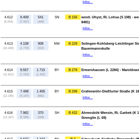
Infos...
4.612
9.409
541
SN
B 156
westl. Uhyst, Ri. Lohsa (S 108) - we
(9.054)
(7.007)
(449)
8481)
Infos...
4.613
4.108
908
NW
B 229
Solingen-Kohlsberg-Leichlinger St
(10.426)
(1.776)
(332)
Bauermannskulle
Infos...
4.614
9.557
1.715
BY
B 279
Ermershausen (L 2284) - Maroldswe
(11.812)
(7.155)
(1.302)
Infos...
4.615
7.498
1.405
BY
B 299
Grafenwöhr-Dießfurter Straße (K 16
(12.165)
(5.107)
(992)
Infos...
4.616
7.982
370
SH
B 432
Ahrensbök-Wensin, Ri. Garbek (K 1)
(13.247)
(5.585)
(269)
Strenglin (L 69)
Infos...