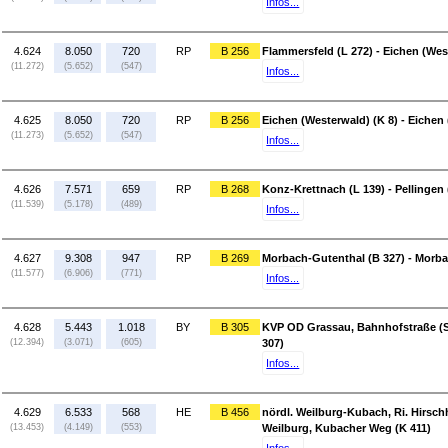
Infos...
4.624
8.050
720
RP
B 256
Flammersfeld (L 272) - Eichen (Wes
(11.272)
(5.652)
(547)
Infos...
4.625
8.050
720
RP
B 256
Eichen (Westerwald) (K 8) - Eichen
(11.273)
(5.652)
(547)
Infos...
4.626
7.571
659
RP
B 268
Konz-Krettnach (L 139) - Pellingen 
(11.539)
(5.178)
(489)
Infos...
4.627
9.308
947
RP
B 269
Morbach-Gutenthal (B 327) - Morba
(11.577)
(6.906)
(771)
Infos...
4.628
5.443
1.018
BY
B 305
KVP OD Grassau, Bahnhofstraße (St
(12.394)
(3.071)
(605)
307)
Infos...
4.629
6.533
568
HE
B 456
nördl. Weilburg-Kubach, Ri. Hirsc
(13.453)
(4.149)
(553)
Weilburg, Kubacher Weg (K 411)