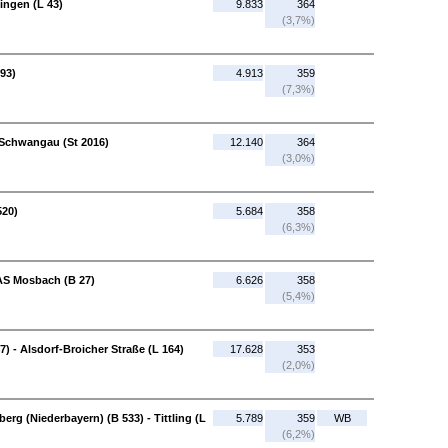
ingen (L 43)
9.833
364
(3,7%)
93)
4.913
359
(7,3%)
 Schwangau (St 2016)
12.140
364
(3,0%)
520)
5.684
358
(6,3%)
AS Mosbach (B 27)
6.626
358
(5,4%)
) - Alsdorf-Broicher Straße (L 164)
17.628
353
(2,0%)
rg (Niederbayern) (B 533) - Tittling (L
5.789
359
WB
(6,2%)