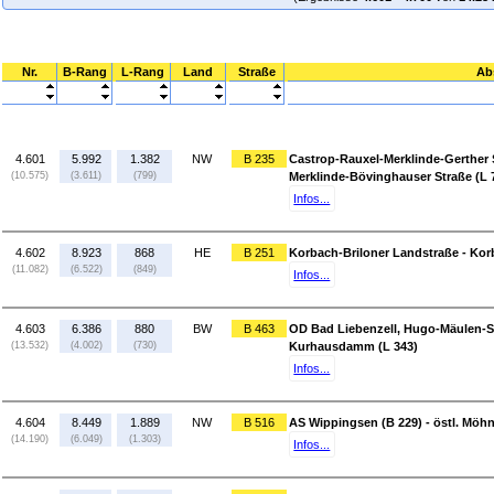
Nr.
B-Rang
L-Rang
Land
Straße
Ab
4.601
5.992
1.382
NW
B 235
Castrop-Rauxel-Merklinde-Gerther S
(10.575)
(3.611)
(799)
Merklinde-Bövinghauser Straße (L 
Infos...
4.602
8.923
868
HE
B 251
Korbach-Briloner Landstraße - Kor
(11.082)
(6.522)
(849)
Infos...
4.603
6.386
880
BW
B 463
OD Bad Liebenzell, Hugo-Mäulen-St
(13.532)
(4.002)
(730)
Kurhausdamm (L 343)
Infos...
4.604
8.449
1.889
NW
B 516
AS Wippingsen (B 229) - östl. Möhn
(14.190)
(6.049)
(1.303)
Infos...