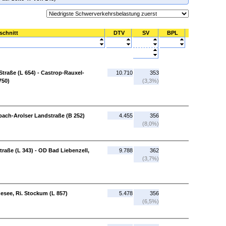
schnitt
DTV
SV
BPL
traße (L 654) - Castrop-Rauxel-
10.710
353
750)
(3,3%)
bach-Arolser Landstraße (B 252)
4.455
356
(8,0%)
raße (L 343) - OD Bad Liebenzell,
9.788
362
(3,7%)
esee, Ri. Stockum (L 857)
5.478
356
(6,5%)