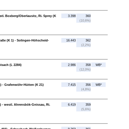
stl. Boxberg/Oberlausitz, Ri. Sprey (K
3.398
360
(10,6%)
raße (K 1) - Solingen-Höhscheid-
16.443
362
(2,2%)
isach (L 2284)
2.986
358
WB*
(12,0%)
) - Grafenwöhr-Hütten (K 21)
7.415
356
WB*
(4,8%)
 - westl. Ahrensbök-Gnissau, Ri.
6.419
359
(5,6%)