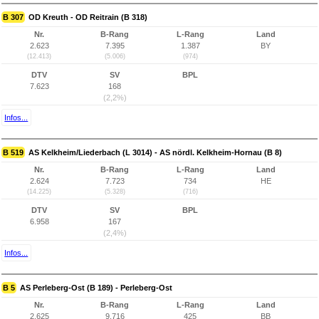
B 307
OD Kreuth - OD Reitrain (B 318)
Nr.
B-Rang
L-Rang
Land
2.623
7.395
1.387
BY
(12.413)
(5.006)
(974)
DTV
SV
BPL
7.623
168
(2,2%)
Infos...
B 519
AS Kelkheim/Liederbach (L 3014) - AS nördl. Kelkheim-Hornau (B 8)
Nr.
B-Rang
L-Rang
Land
2.624
7.723
734
HE
(14.225)
(5.328)
(716)
DTV
SV
BPL
6.958
167
(2,4%)
Infos...
B 5
AS Perleberg-Ost (B 189) - Perleberg-Ost
Nr.
B-Rang
L-Rang
Land
2.625
9.716
425
BB