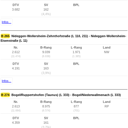
DTV
SV
BPL
3.682
162
(4,4%)
Infos...
B 265
Nideggen-Wollersheim-Zehnthofstraße (L 11/L 211) - Nideggen-Wollersheim-
Eisenstraße (L 11)
Nr.
B-Rang
L-Rang
Land
2.612
9.039
1.971
NW
(11.474)
(6.638)
(1.385)
DTV
SV
BPL
4.191
163
(3,9%)
Infos...
B 274
Bogel/Ruppertshofen (Taunus) (L 333) - Bogel/Niederwallmenach (L 333)
Nr.
B-Rang
L-Rang
Land
2.613
8.975
877
RP
(11.684)
(6.574)
(701)
DTV
SV
BPL
4.359
161
(3,7%)