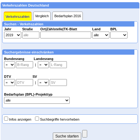
Verkehrszahlen Deutschland
Vergleich
Bedarfsplan 2016
Verkehrszahlen
Suchen - Verkehszahlen
Jahr
Straße
Ort|Zählstelle|TK-Blatt
Land
BPL
Suchergebnisse einschränken
Bundesrang Landesrang
|
DTV SV
|
Bedarfsplan (BPL)-Projekttyp
Infos anzeigen
Suchbegriffe hervorheben