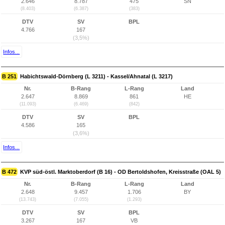
2.646
8.787
475
SN
(8.403)
(6.387)
(383)
DTV
SV
BPL
4.766
167
(3,5%)
Infos...
B 251
Habichtswald-Dörnberg (L 3211) - Kassel/Ahnatal (L 3217)
Nr.
B-Rang
L-Rang
Land
2.647
8.869
861
HE
(11.093)
(6.469)
(842)
DTV
SV
BPL
4.586
165
(3,6%)
Infos...
B 472
KVP süd-östl. Marktoberdorf (B 16) - OD Bertoldshofen, Kreisstraße (OAL 5)
Nr.
B-Rang
L-Rang
Land
2.648
9.457
1.706
BY
(13.743)
(7.055)
(1.293)
DTV
SV
BPL
3.267
167
VB