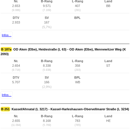
Nr.
B-Rang
L-Rang
Land
2.653
9.571
407
BB
(9.086)
(7.169)
(291)
DTV
SV
BPL
2.933
167
(5,7%)
Infos...
B 187a
OD Aken (Elbe), Heidestraße (L 63) - OD Aken (Elbe), Mennewitzer Weg (K
2093)
Nr.
B-Rang
L-Rang
Land
2.654
8.338
358
ST
(9.716)
(5.938)
(293)
DTV
SV
BPL
5.707
166
WB
(2,9%)
Infos...
B 251
Kassel/Ahnatal (L 3217) - Kassel-Harleshausen-Obervellmarer Straße (L 3234)
Nr.
B-Rang
L-Rang
Land
2.655
8.168
783
HE
(11.094)
(5.769)
(765)