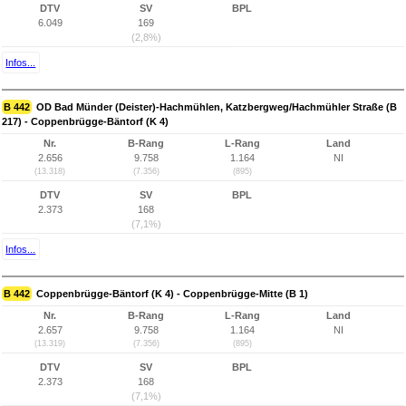
DTV
SV
BPL
6.049
169
(2,8%)
Infos...
B 442
OD Bad Münder (Deister)-Hachmühlen, Katzbergweg/Hachmühler Straße (B
217) - Coppenbrügge-Bäntorf (K 4)
Nr.
B-Rang
L-Rang
Land
2.656
9.758
1.164
NI
(13.318)
(7.356)
(895)
DTV
SV
BPL
2.373
168
(7,1%)
Infos...
B 442
Coppenbrügge-Bäntorf (K 4) - Coppenbrügge-Mitte (B 1)
Nr.
B-Rang
L-Rang
Land
2.657
9.758
1.164
NI
(13.319)
(7.356)
(895)
DTV
SV
BPL
2.373
168
(7,1%)