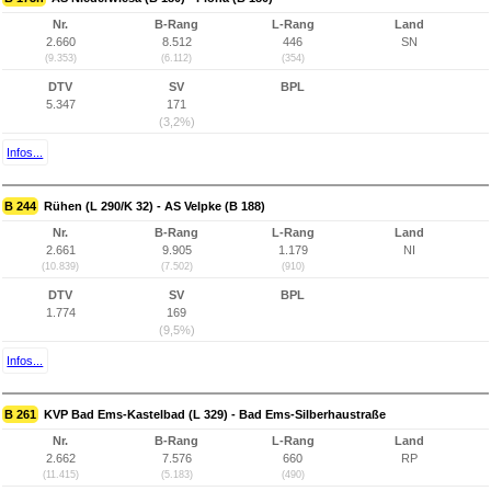
Nr.
B-Rang
L-Rang
Land
2.660
8.512
446
SN
(9.353)
(6.112)
(354)
DTV
SV
BPL
5.347
171
(3,2%)
Infos...
B 244
Rühen (L 290/K 32) - AS Velpke (B 188)
Nr.
B-Rang
L-Rang
Land
2.661
9.905
1.179
NI
(10.839)
(7.502)
(910)
DTV
SV
BPL
1.774
169
(9,5%)
Infos...
B 261
KVP Bad Ems-Kastelbad (L 329) - Bad Ems-Silberhaustraße
Nr.
B-Rang
L-Rang
Land
2.662
7.576
660
RP
(11.415)
(5.183)
(490)