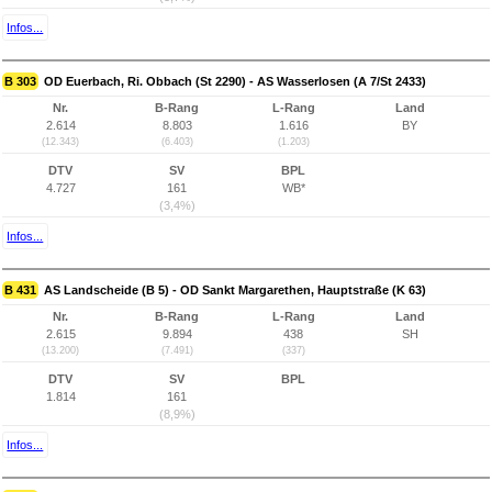
Infos...
B 303
OD Euerbach, Ri. Obbach (St 2290) - AS Wasserlosen (A 7/St 2433)
Nr.
B-Rang
L-Rang
Land
2.614
8.803
1.616
BY
(12.343)
(6.403)
(1.203)
DTV
SV
BPL
4.727
161
WB*
(3,4%)
Infos...
B 431
AS Landscheide (B 5) - OD Sankt Margarethen, Hauptstraße (K 63)
Nr.
B-Rang
L-Rang
Land
2.615
9.894
438
SH
(13.200)
(7.491)
(337)
DTV
SV
BPL
1.814
161
(8,9%)
Infos...