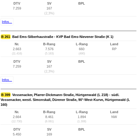
DTV
SV
BPL
7.259
167
(2,3%)
Infos...
B 261
Bad Ems-Silberhaustraße - KVP Bad Ems-Nievener Straße (K 1)
Nr.
B-Rang
L-Rang
Land
2.663
7.576
660
RP
(11.416)
(5.183)
(490)
DTV
SV
BPL
7.259
167
(2,3%)
Infos...
B 399
Vossenacker, Pfarrer-Dickmann-Straße, Hürtgenwald (L 218) - südl.
Vossenacker, westl. Simonskall, Dürener Straße, 90°-West-Kurve, Hürtgenwald (L
160)
Nr.
B-Rang
L-Rang
Land
2.664
8.461
1.894
NW
(12.730)
(6.061)
(1.308)
DTV
SV
BPL
5.450
169