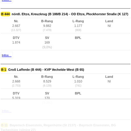
B 444
nördl. Eltze, Kreuzkrug (B 188/B 214) - OD Eltze, Plockhorster Straße (K 127)
Nr.
B-Rang
L-Rang
Land
2.667
9.882
1.177
NI
(13.327)
(7.479)
(908)
DTV
SV
BPL
1.874
169
(9,0%)
Infos...
B 1
Groß Lafferde (B 444) - KVP Vechelde-West (B 65)
Nr.
B-Rang
L-Rang
Land
2.668
8.529
1.010
NI
(2.753)
(6.129)
(741)
DTV
SV
BPL
5.319
170
(3,2%)
Infos...
B 11
Bayerisch Eisenstein, Regenhütte (St 2137) - Bayrisch Eisenstein, BG
Tschechien (silnice 27)