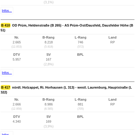
(3,1%)
Infos...
B 410
OD Prüm, Heldenstraße (B 265) - AS Prüm-Ost/Dausfeld, Dausfelder Höhe (B
51)
Nr.
B-Rang
L-Rang
Land
2.665
8.218
746
RP
(12.853)
(5.818)
(572)
DTV
SV
BPL
5.957
167
(2,8%)
Infos...
B 417
nördl. Holzappel, Ri. Horhausen (L 313) - westl. Laurenburg, Hauptstraße (L
322)
Nr.
B-Rang
L-Rang
Land
2.666
8.986
881
RP
(12.959)
(6.585)
(705)
DTV
SV
BPL
4.340
169
(3,9%)
Infos...