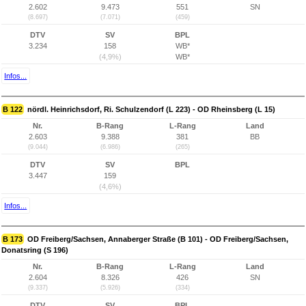
2.602
9.473
551
SN
(8.697)
(7.071)
(459)
DTV
SV
BPL
3.234
158
WB*
(4,9%)
WB*
Infos...
B 122
nördl. Heinrichsdorf, Ri. Schulzendorf (L 223) - OD Rheinsberg (L 15)
Nr.
B-Rang
L-Rang
Land
2.603
9.388
381
BB
(9.044)
(6.986)
(265)
DTV
SV
BPL
3.447
159
(4,6%)
Infos...
B 173
OD Freiberg/Sachsen, Annaberger Straße (B 101) - OD Freiberg/Sachsen,
Donatsring (S 196)
Nr.
B-Rang
L-Rang
Land
2.604
8.326
426
SN
(9.337)
(5.926)
(334)
DTV
SV
BPL