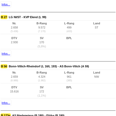
Infos...
B 27
LG NI/ST - KVP Elend (L 99)
Nr.
B-Rang
L-Rang
Land
2.658
9.572
499
ST
(5.438)
(7.170)
(433)
DTV
SV
BPL
2.930
170
(5,8%)
Infos...
B 56
Bonn-Villich-Rheindorf (L 16/L 193) - AS Bonn-Vilich (A 59)
Nr.
B-Rang
L-Rang
Land
2.659
4.324
961
NW
(6.989)
(1.982)
(385)
DTV
SV
BPL
15.616
172
(1,1%)
Infos...
B 173n
AS Niederwiesa (B 180) - Flöha (B 180)