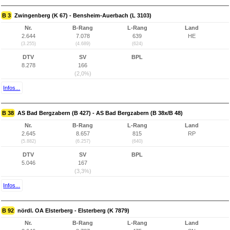
B 3
Zwingenberg (K 67) - Bensheim-Auerbach (L 3103)
Nr.
B-Rang
L-Rang
Land
2.644
7.078
639
HE
(3.255)
(4.689)
(624)
DTV
SV
BPL
8.278
166
(2,0%)
Infos...
B 38
AS Bad Bergzabern (B 427) - AS Bad Bergzabern (B 38x/B 48)
Nr.
B-Rang
L-Rang
Land
2.645
8.657
815
RP
(5.882)
(6.257)
(640)
DTV
SV
BPL
5.046
167
(3,3%)
Infos...
B 92
nördl. OA Elsterberg - Elsterberg (K 7879)
Nr.
B-Rang
L-Rang
Land