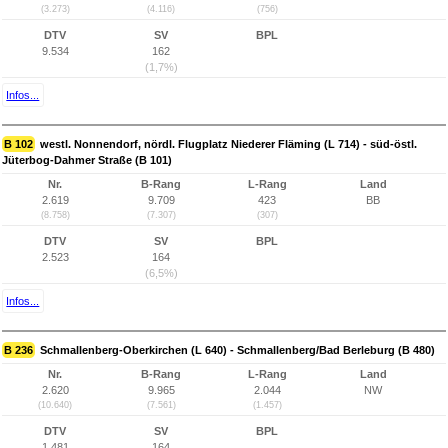
(3.273)
(4.116)
(756)
DTV
SV
BPL
9.534
162
(1,7%)
Infos...
B 102
westl. Nonnendorf, nördl. Flugplatz Niederer Fläming (L 714) - süd-östl.
Jüterbog-Dahmer Straße (B 101)
Nr.
B-Rang
L-Rang
Land
2.619
9.709
423
BB
(8.758)
(7.307)
(307)
DTV
SV
BPL
2.523
164
(6,5%)
Infos...
B 236
Schmallenberg-Oberkirchen (L 640) - Schmallenberg/Bad Berleburg (B 480)
Nr.
B-Rang
L-Rang
Land
2.620
9.965
2.044
NW
(10.640)
(7.561)
(1.457)
DTV
SV
BPL
1.481
164