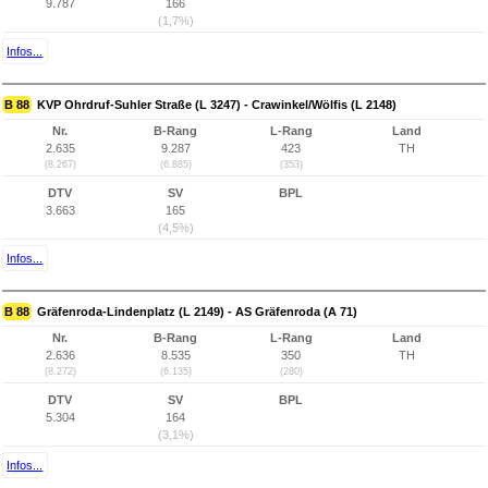
9.787
166
(1,7%)
Infos...
B 88
KVP Ohrdruf-Suhler Straße (L 3247) - Crawinkel/Wölfis (L 2148)
Nr.
B-Rang
L-Rang
Land
2.635
9.287
423
TH
(8.267)
(6.885)
(353)
DTV
SV
BPL
3.663
165
(4,5%)
Infos...
B 88
Gräfenroda-Lindenplatz (L 2149) - AS Gräfenroda (A 71)
Nr.
B-Rang
L-Rang
Land
2.636
8.535
350
TH
(8.272)
(6.135)
(280)
DTV
SV
BPL
5.304
164
(3,1%)
Infos...