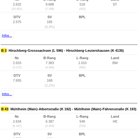
2.632
9.688
518
ST
(10.851)
(7.286)
(452)
DTV
SV
BPL
2.575
165
(6,4%)
Infos...
B 3
Hirschberg-Grosssachsen (L 596) - Hirschberg-Leutershausen (K 4135)
Nr.
B-Rang
L-Rang
Land
2.633
7.383
1.010
BW
(3.272)
(4.994)
(860)
DTV
SV
BPL
7.655
168
(2,2%)
Infos...
B 43
Mühlheim (Main)-Albertstraße (K 192) - Mühlheim (Main)-Fährenstraße (K 193)
Nr.
B-Rang
L-Rang
Land
2.634
6.387
548
HE
(6.167)
(4.003)
(533)
DTV
SV
BPL