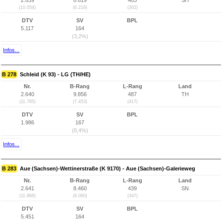
2.639
8.619
403
SH
(10.054)
(6.219)
(302)
DTV
SV
BPL
5.117
164
(3,2%)
Infos...
B 278
Schleid (K 93) - LG (TH/HE)
Nr.
B-Rang
L-Rang
Land
2.640
9.856
487
TH
(11.785)
(7.453)
(417)
DTV
SV
BPL
1.986
167
(8,4%)
Infos...
B 283
Aue (Sachsen)-Wettinerstraße (K 9170) - Aue (Sachsen)-Galerieweg
Nr.
B-Rang
L-Rang
Land
2.641
8.460
439
SN
(11.866)
(6.060)
(347)
DTV
SV
BPL
5.451
164