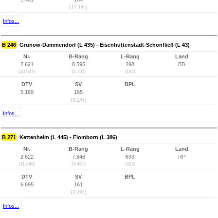
(11,1%)
Infos...
B 246
Grunow-Dammendorf (L 435) - Eisenhüttenstadt-Schönfließ (L 43)
Nr.
B-Rang
L-Rang
Land
2.621
8.595
298
BB
(10.927)
(6.195)
(182)
DTV
SV
BPL
5.169
165
(3,2%)
Infos...
B 271
Kettenheim (L 445) - Flomborn (L 386)
Nr.
B-Rang
L-Rang
Land
2.622
7.846
693
RP
(11.648)
(5.451)
(522)
DTV
SV
BPL
6.695
161
(2,4%)
Infos...