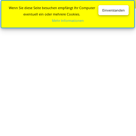
Diese Seite wird nicht mehr aktualisiert.
Zur neuen Seite
Wenn Sie diese Seite besuchen empfängt Ihr Computer
Einverstanden
eventuell ein oder mehrere Cookies.
Mehr Informationen