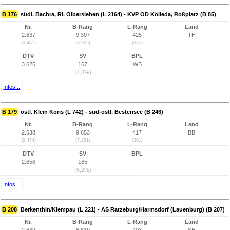
B 176
südl. Bachra, Ri. Olbersleben (L 2164) - KVP OD Kölleda, Roßplatz (B 85)
Nr.
B-Rang
L-Rang
Land
2.637
9.307
425
TH
(9.441)
(6.905)
(355)
DTV
SV
BPL
3.625
167
WB
(4,6%)
Infos...
B 179
östl. Klein Köris (L 742) - süd-östl. Bestensee (B 246)
Nr.
B-Rang
L-Rang
Land
2.638
9.653
417
BB
(9.474)
(7.251)
(301)
DTV
SV
BPL
2.658
165
(6,2%)
Infos...
B 208
Berkenthin/Klempau (L 221) - AS Ratzeburg/Harmsdorf (Lauenburg) (B 207)
Nr.
B-Rang
L-Rang
Land