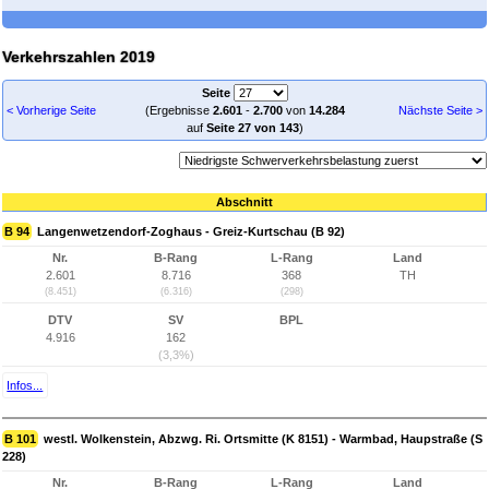
Verkehrszahlen 2019
Seite
< Vorherige Seite
(Ergebnisse
2.601
-
2.700
von
14.284
Nächste Seite >
auf
Seite 27 von 143
)
Abschnitt
B 94
Langenwetzendorf-Zoghaus - Greiz-Kurtschau (B 92)
Nr.
B-Rang
L-Rang
Land
2.601
8.716
368
TH
(8.451)
(6.316)
(298)
DTV
SV
BPL
4.916
162
(3,3%)
Infos...
B 101
westl. Wolkenstein, Abzwg. Ri. Ortsmitte (K 8151) - Warmbad, Haupstraße (S
228)
Nr.
B-Rang
L-Rang
Land