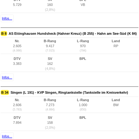
5.729
160
VB
(2,8%)
Infos...
B 8
AS Ettinghausen Hundsheck (Hahner Kreuz) (B 255) - Hahn am See-Süd (K 84)
Nr.
B-Rang
L-Rang
Land
2.605
9.417
970
RP
(4.066)
(7.015)
(794)
DTV
SV
BPL
3.383
162
(4,8%)
Infos...
B 34
Singen (L 191) - KVP Singen, Ringtankstelle (Tankstelle im Kreisverkehr)
Nr.
B-Rang
L-Rang
Land
2.606
7.273
1.000
BW
(5.783)
(4.884)
(850)
DTV
SV
BPL
7.894
158
(2,0%)
Infos...