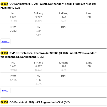
B 102
OD Dahme/Mark (L 70) - westl. Nonnendorf, nördl. Flugplatz Niederer
Fläming (L 714)
Nr.
B-Rang
L-Rang
Land
2.651
9.777
440
BB
(8.757)
(7.374)
(323)
DTV
SV
BPL
2.312
169
(7,3%)
Infos...
B 158
KVP OD Tiefensee, Eberswalder Straße (B 168) - nördl. Wölsickendorf-
Wollenberg, Ri. Dannenberg (L 35)
Nr.
B-Rang
L-Rang
Land
2.652
8.577
295
BB
(9.082)
(6.177)
(179)
DTV
SV
BPL
5.195
166
(3,2%)
Infos...
B 158
OD Parstein (L 283) - AS Angermünde-Süd (B 2)