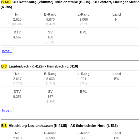
B 440
OD Rotenburg (Wümme), Mühlenstraße (B 215) - OD Wittorf, Lüdinger Straße
(K 205)
Nr.
B-Rang
L-Rang
Land
2.616
8.876
1.066
NI
(13.286)
(6.476)
(797)
DTV
SV
BPL
4.567
160
(3,5%)
Infos...
B 3
Laudenbach (K 4129) - Hemsbach (L 3110)
Nr.
B-Rang
L-Rang
Land
2.617
6.633
921
BW
(3.265)
(4.248)
(771)
DTV
SV
BPL
9.253
167
(1,8%)
Infos...
B 3
Hirschberg-Leutershausen (K 4135) - AS Schriesheim-Nord (L 536)
Nr.
B-Rang
L-Rang
Land
2.618
6.500
906
BW