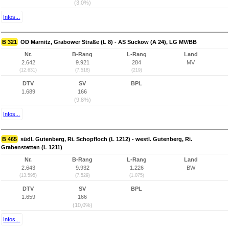
(3,0%)
Infos...
B 321
OD Marnitz, Grabower Straße (L 8) - AS Suckow (A 24), LG MV/BB
Nr.
B-Rang
L-Rang
Land
2.642
9.921
284
MV
(12.631)
(7.518)
(219)
DTV
SV
BPL
1.689
166
(9,8%)
Infos...
B 465
südl. Gutenberg, Ri. Schopfloch (L 1212) - westl. Gutenberg, Ri.
Grabenstetten (L 1211)
Nr.
B-Rang
L-Rang
Land
2.643
9.932
1.226
BW
(13.595)
(7.529)
(1.075)
DTV
SV
BPL
1.659
166
(10,0%)
Infos...