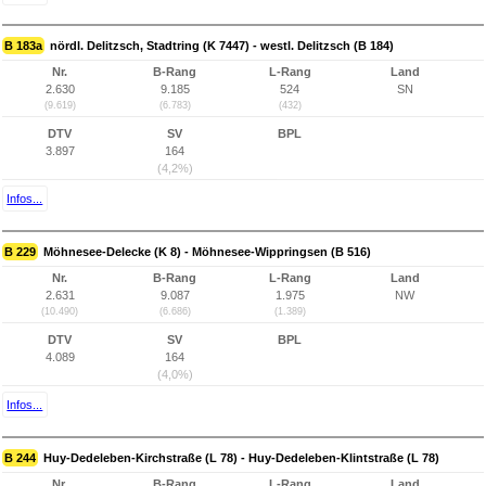
B 183a
nördl. Delitzsch, Stadtring (K 7447) - westl. Delitzsch (B 184)
Nr.
B-Rang
L-Rang
Land
2.630
9.185
524
SN
(9.619)
(6.783)
(432)
DTV
SV
BPL
3.897
164
(4,2%)
Infos...
B 229
Möhnesee-Delecke (K 8) - Möhnesee-Wippringsen (B 516)
Nr.
B-Rang
L-Rang
Land
2.631
9.087
1.975
NW
(10.490)
(6.686)
(1.389)
DTV
SV
BPL
4.089
164
(4,0%)
Infos...
B 244
Huy-Dedeleben-Kirchstraße (L 78) - Huy-Dedeleben-Klintstraße (L 78)
Nr.
B-Rang
L-Rang
Land