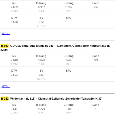
Nr.
B-Rang
L-Rang
Land
2.609
6.957
1.597
NW
(2.548)
(2.486)
(589)
DTV
SV
BPL
8.540
162
(1,9%)
Infos...
B 107
OD Claußnitz, Alte Mühle (S 241) - Garnsdorf, Garnsdorfer Hauptstraße (K
8250)
Nr.
B-Rang
L-Rang
Land
2.610
9.678
576
SN
(8.930)
(7.276)
(484)
DTV
SV
BPL
2.593
161
(6,2%)
Infos...
B 242
Wildemann (L 515) - Clausthal-Zellerfeld-Zellerfelder Talstraße (K 37)
Nr.
B-Rang
L-Rang
Land
2.611
9.279
1.109
NI
(10.782)
(6.877)
(840)