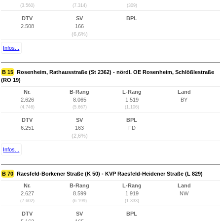
(3.560)
(7.314)
(309)
DTV
SV
BPL
2.508
166
(6,6%)
Infos...
B 15
Rosenheim, Rathausstraße (St 2362) - nördl. OE Rosenheim, Schlößlestraße
(RO 19)
Nr.
B-Rang
L-Rang
Land
2.626
8.065
1.519
BY
(4.746)
(5.667)
(1.106)
DTV
SV
BPL
6.251
163
FD
(2,6%)
Infos...
B 70
Raesfeld-Borkener Straße (K 50) - KVP Raesfeld-Heidener Straße (L 829)
Nr.
B-Rang
L-Rang
Land
2.627
8.599
1.919
NW
(7.602)
(6.199)
(1.333)
DTV
SV
BPL