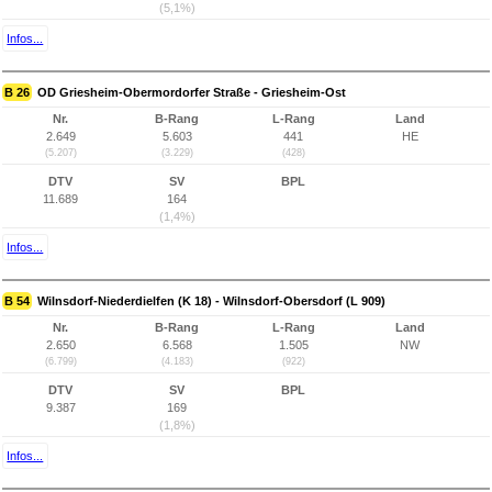
(5,1%)
Infos...
B 26
OD Griesheim-Obermordorfer Straße - Griesheim-Ost
Nr.
B-Rang
L-Rang
Land
2.649
5.603
441
HE
(5.207)
(3.229)
(428)
DTV
SV
BPL
11.689
164
(1,4%)
Infos...
B 54
Wilnsdorf-Niederdielfen (K 18) - Wilnsdorf-Obersdorf (L 909)
Nr.
B-Rang
L-Rang
Land
2.650
6.568
1.505
NW
(6.799)
(4.183)
(922)
DTV
SV
BPL
9.387
169
(1,8%)
Infos...