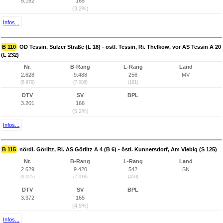
5.162
165
(3,2%)
Infos...
B 110
OD Tessin, Sülzer Straße (L 18) - östl. Tessin, Ri. Thelkow, vor AS Tessin A 20
(L 232)
Nr.
B-Rang
L-Rang
Land
2.628
9.488
256
MV
(8.979)
(7.086)
(191)
DTV
SV
BPL
3.201
166
(5,2%)
Infos...
B 115
nördl. Görlitz, Ri. AS Görlitz A 4 (B 6) - östl. Kunnersdorf, Am Viebig (S 125)
Nr.
B-Rang
L-Rang
Land
2.629
9.420
542
SN
(9.025)
(7.018)
(450)
DTV
SV
BPL
3.372
165
(4,9%)
Infos...