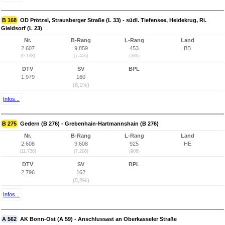
B 168
OD Prötzel, Strausberger Straße (L 33) - südl. Tiefensee, Heidekrug, Ri.
Gieldsorf (L 23)
Nr.
B-Rang
L-Rang
Land
2.607
9.859
453
BB
(9.138)
(7.456)
(336)
DTV
SV
BPL
1.979
160
(8,1%)
Infos...
B 275
Gedern (B 276) - Grebenhain-Hartmannshain (B 276)
Nr.
B-Rang
L-Rang
Land
2.608
9.608
925
HE
(11.736)
(7.206)
(906)
DTV
SV
BPL
2.796
162
(5,8%)
Infos...
A 562
AK Bonn-Ost (A 59) - Anschlussast an Oberkasseler Straße