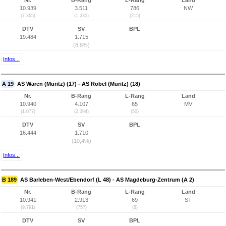
Nr.
B-Rang
L-Rang
Land
10.939
3.511
786
NW
(7.365)
(1.235)
(215)
DTV
SV
BPL
19.484
1.715
(8,8%)
Infos...
A 19
AS Waren (Müritz) (17) - AS Röbel (Müritz) (18)
Nr.
B-Rang
L-Rang
Land
10.940
4.107
65
MV
(1.077)
(2.394)
(50)
DTV
SV
BPL
16.444
1.710
(10,4%)
Infos...
B 189
AS Barleben-West/Ebendorf (L 48) - AS Magdeburg-Zentrum (A 2)
Nr.
B-Rang
L-Rang
Land
10.941
2.913
69
ST
(9.791)
(757)
(8)
DTV
SV
BPL