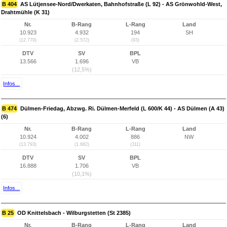
B 404
AS Lütjensee-Nord/Dwerkaten, Bahnhofstraße (L 92) - AS Grönwohld-West,
Drahtmühle (K 31)
Nr.
B-Rang
L-Rang
Land
10.923
4.932
194
SH
(12.779)
(2.572)
(93)
DTV
SV
BPL
13.566
1.696
VB
(12,5%)
Infos...
B 474
Dülmen-Friedag, Abzwg. Ri. Dülmen-Merfeld (L 600/K 44) - AS Dülmen (A 43)
(6)
Nr.
B-Rang
L-Rang
Land
10.924
4.002
886
NW
(13.793)
(1.682)
(311)
DTV
SV
BPL
16.888
1.706
VB
(10,1%)
Infos...
B 25
OD Knittelsbach - Wilburgstetten (St 2385)
Nr.
B-Rang
L-Rang
Land