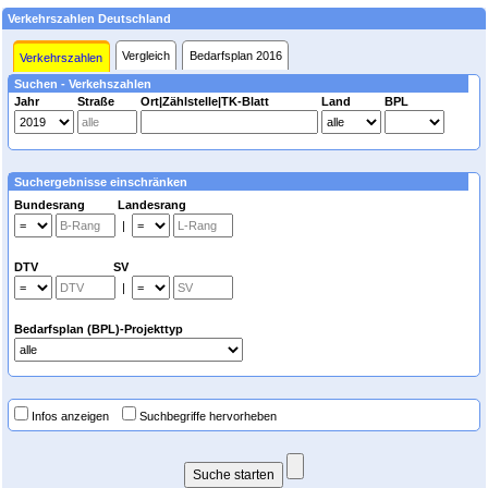
Verkehrszahlen Deutschland
Vergleich
Bedarfsplan 2016
Verkehrszahlen
Suchen - Verkehszahlen
Jahr
Straße
Ort|Zählstelle|TK-Blatt
Land
BPL
Suchergebnisse einschränken
Bundesrang Landesrang
|
DTV SV
|
Bedarfsplan (BPL)-Projekttyp
Infos anzeigen
Suchbegriffe hervorheben