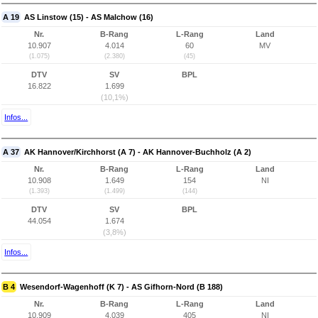
A 19
AS Linstow (15) - AS Malchow (16)
Nr.
B-Rang
L-Rang
Land
10.907
4.014
60
MV
(1.075)
(2.380)
(45)
DTV
SV
BPL
16.822
1.699
(10,1%)
Infos...
A 37
AK Hannover/Kirchhorst (A 7) - AK Hannover-Buchholz (A 2)
Nr.
B-Rang
L-Rang
Land
10.908
1.649
154
NI
(1.393)
(1.499)
(144)
DTV
SV
BPL
44.054
1.674
(3,8%)
Infos...
B 4
Wesendorf-Wagenhoff (K 7) - AS Gifhorn-Nord (B 188)
Nr.
B-Rang
L-Rang
Land
10.909
4.039
405
NI