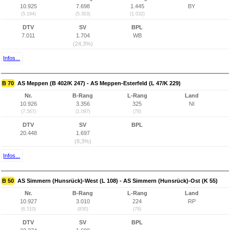
10.925
7.698
1.445
BY
(5.194)
(5.303)
(1.032)
DTV
SV
BPL
7.011
1.704
WB
(24,3%)
Infos...
B 70
AS Meppen (B 402/K 247) - AS Meppen-Esterfeld (L 47/K 229)
Nr.
B-Rang
L-Rang
Land
10.926
3.356
325
NI
(7.567)
(1.097)
(78)
DTV
SV
BPL
20.448
1.697
(8,3%)
Infos...
B 50
AS Simmern (Hunsrück)-West (L 108) - AS Simmern (Hunsrück)-Ost (K 55)
Nr.
B-Rang
L-Rang
Land
10.927
3.010
224
RP
(6.510)
(830)
(79)
DTV
SV
BPL