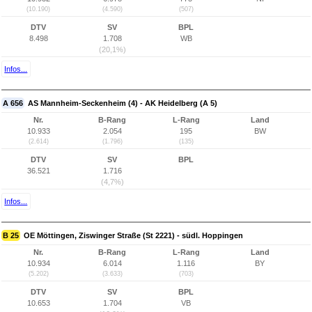
(10.190)
(4.590)
(507)
DTV
SV
BPL
8.498
1.708
WB
(20,1%)
Infos...
A 656
AS Mannheim-Seckenheim (4) - AK Heidelberg (A 5)
Nr.
B-Rang
L-Rang
Land
10.933
2.054
195
BW
(2.614)
(1.796)
(135)
DTV
SV
BPL
36.521
1.716
(4,7%)
Infos...
B 25
OE Möttingen, Ziswinger Straße (St 2221) - südl. Hoppingen
Nr.
B-Rang
L-Rang
Land
10.934
6.014
1.116
BY
(5.202)
(3.633)
(703)
DTV
SV
BPL
10.653
1.704
VB