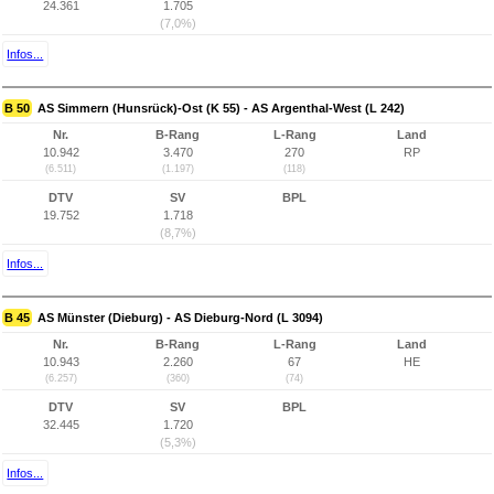
24.361
1.705
(7,0%)
Infos...
B 50
AS Simmern (Hunsrück)-Ost (K 55) - AS Argenthal-West (L 242)
Nr.
B-Rang
L-Rang
Land
10.942
3.470
270
RP
(6.511)
(1.197)
(118)
DTV
SV
BPL
19.752
1.718
(8,7%)
Infos...
B 45
AS Münster (Dieburg) - AS Dieburg-Nord (L 3094)
Nr.
B-Rang
L-Rang
Land
10.943
2.260
67
HE
(6.257)
(360)
(74)
DTV
SV
BPL
32.445
1.720
(5,3%)
Infos...