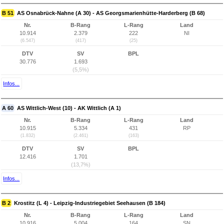
B 51
AS Osnabrück-Nahne (A 30) - AS Georgsmarienhütte-Harderberg (B 68)
Nr.
B-Rang
L-Rang
Land
10.914
2.379
222
NI
(6.547)
(417)
(25)
DTV
SV
BPL
30.776
1.693
(5,5%)
Infos...
A 60
AS Wittlich-West (10) - AK Wittlich (A 1)
Nr.
B-Rang
L-Rang
Land
10.915
5.334
431
RP
(1.832)
(2.461)
(163)
DTV
SV
BPL
12.416
1.701
(13,7%)
Infos...
B 2
Krostitz (L 4) - Leipzig-Industriegebiet Seehausen (B 184)
Nr.
B-Rang
L-Rang
Land
10.916
5.004
164
SN