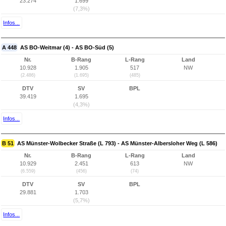
23.274
1.699
(7,3%)
Infos...
A 448
AS BO-Weitmar (4) - AS BO-Süd (5)
Nr.
B-Rang
L-Rang
Land
10.928
1.905
517
NW
(2.486)
(1.695)
(485)
DTV
SV
BPL
39.419
1.695
(4,3%)
Infos...
B 51
AS Münster-Wolbecker Straße (L 793) - AS Münster-Albersloher Weg (L 586)
Nr.
B-Rang
L-Rang
Land
10.929
2.451
613
NW
(6.559)
(456)
(74)
DTV
SV
BPL
29.881
1.703
(5,7%)
Infos...