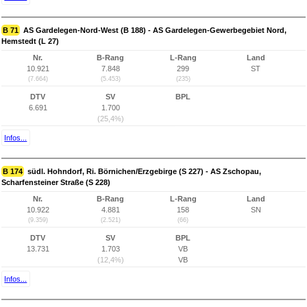
B 71
AS Gardelegen-Nord-West (B 188) - AS Gardelegen-Gewerbegebiet Nord,
Hemstedt (L 27)
Nr.
B-Rang
L-Rang
Land
10.921
7.848
299
ST
(7.664)
(5.453)
(235)
DTV
SV
BPL
6.691
1.700
(25,4%)
Infos...
B 174
südl. Hohndorf, Ri. Börnichen/Erzgebirge (S 227) - AS Zschopau,
Scharfensteiner Straße (S 228)
Nr.
B-Rang
L-Rang
Land
10.922
4.881
158
SN
(9.359)
(2.521)
(66)
DTV
SV
BPL
13.731
1.703
VB
(12,4%)
VB
Infos...