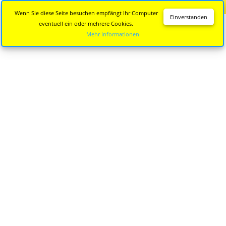
Diese Seite wird nicht mehr aktualisiert.
Zur neuen Seite
Wenn Sie diese Seite besuchen empfängt Ihr Computer
Einverstanden
eventuell ein oder mehrere Cookies.
Mehr Informationen