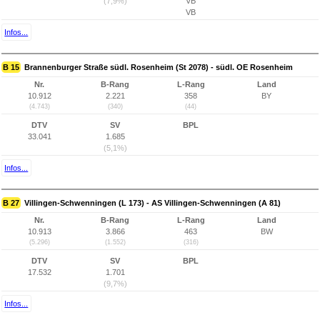
(7,9%)
VB
VB
Infos...
B 15
Brannenburger Straße südl. Rosenheim (St 2078) - südl. OE Rosenheim
Nr.
B-Rang
L-Rang
Land
10.912
2.221
358
BY
(4.743)
(340)
(44)
DTV
SV
BPL
33.041
1.685
(5,1%)
Infos...
B 27
Villingen-Schwenningen (L 173) - AS Villingen-Schwenningen (A 81)
Nr.
B-Rang
L-Rang
Land
10.913
3.866
463
BW
(5.296)
(1.552)
(316)
DTV
SV
BPL
17.532
1.701
(9,7%)
Infos...