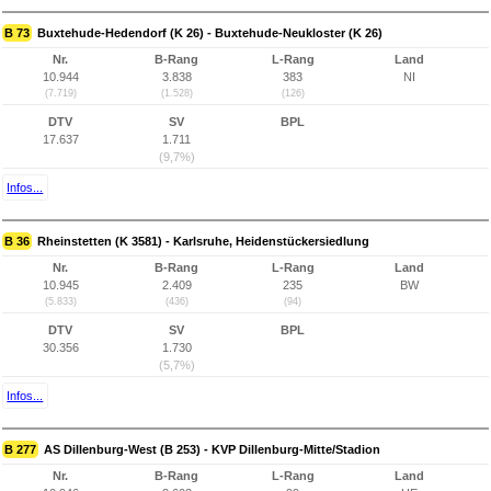
B 73
Buxtehude-Hedendorf (K 26) - Buxtehude-Neukloster (K 26)
Nr.
B-Rang
L-Rang
Land
10.944
3.838
383
NI
(7.719)
(1.528)
(126)
DTV
SV
BPL
17.637
1.711
(9,7%)
Infos...
B 36
Rheinstetten (K 3581) - Karlsruhe, Heidenstückersiedlung
Nr.
B-Rang
L-Rang
Land
10.945
2.409
235
BW
(5.833)
(436)
(94)
DTV
SV
BPL
30.356
1.730
(5,7%)
Infos...
B 277
AS Dillenburg-West (B 253) - KVP Dillenburg-Mitte/Stadion
Nr.
B-Rang
L-Rang
Land