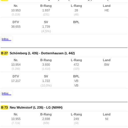
Nr.
B-Rang
L-Rang
Land
10.953
1.937
28
HE
(5.219)
(231)
(48)
DTV
SV
BPL
38.655
1.739
(4,5%)
Infos...
B 27
Schömberg (L 435) - Dotternhausen (L 442)
Nr.
B-Rang
L-Rang
Land
10.954
3.930
472
BW
(5.299)
(1.614)
(325)
DTV
SV
BPL
17.217
1.722
VB
(10,0%)
VB
Infos...
B 73
Neu Wulmstorf (L 235) - LG (NI/HH)
Nr.
B-Rang
L-Rang
Land
10.955
2.698
249
NI
(7.724)
(609)
(34)