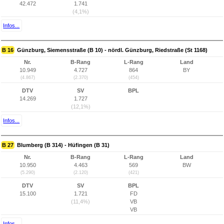
42.472
1.741
(4,1%)
Infos...
B 16
Günzburg, Siemensstraße (B 10) - nördl. Günzburg, Riedstraße (St 1168)
Nr.
B-Rang
L-Rang
Land
10.949
4.727
864
BY
(4.867)
(2.370)
(454)
DTV
SV
BPL
14.269
1.727
(12,1%)
Infos...
B 27
Blumberg (B 314) - Hüfingen (B 31)
Nr.
B-Rang
L-Rang
Land
10.950
4.463
569
BW
(5.290)
(2.120)
(421)
DTV
SV
BPL
15.100
1.721
FD
(11,4%)
VB
VB
Infos...