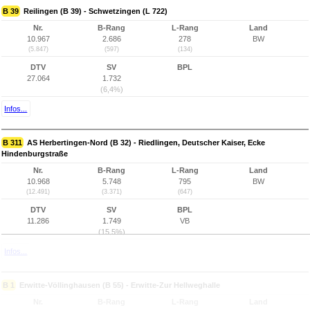
B 39
Reilingen (B 39) - Schwetzingen (L 722)
Nr.
B-Rang
L-Rang
Land
10.967
2.686
278
BW
(5.847)
(597)
(134)
DTV
SV
BPL
27.064
1.732
(6,4%)
Infos...
B 311
AS Herbertingen-Nord (B 32) - Riedlingen, Deutscher Kaiser, Ecke
Hindenburgstraße
Nr.
B-Rang
L-Rang
Land
10.968
5.748
795
BW
(12.491)
(3.371)
(647)
DTV
SV
BPL
11.286
1.749
VB
(15,5%)
Infos...
B 1
Erwitte-Völlinghausen (B 55) - Erwitte-Zur Hellweghalle
Nr.
B-Rang
L-Rang
Land