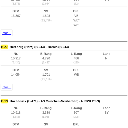
(2.878)
(2.644)
(72)
DTV
SV
BPL
13.367
1.698
VB
(12,7%)
WB*
WB*
Infos...
B 27
Herzberg (Harz) (B 243) - Barbis (B 243)
Nr.
B-Rang
L-Rang
Land
10.917
4.790
486
NI
(5.430)
(2.432)
(220)
DTV
SV
BPL
14.054
1.701
WB
(12,1%)
Infos...
B 13
Hochbrück (B 471) - AS München-Neuherberg (A 99/St 2053)
Nr.
B-Rang
L-Rang
Land
10.918
3.339
607
BY
(4.646)
(1.085)
(208)
DTV
SV
BPL