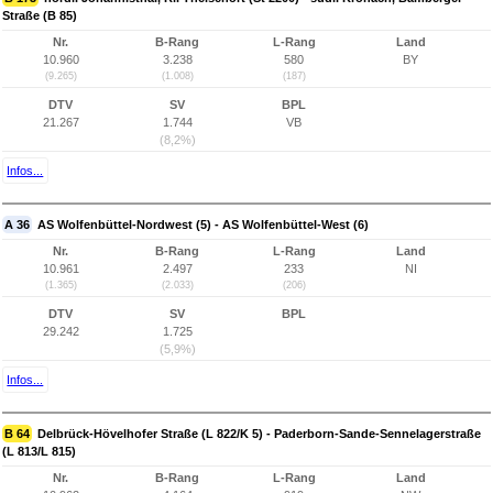
Straße (B 85)
Nr.
B-Rang
L-Rang
Land
10.960
3.238
580
BY
(9.265)
(1.008)
(187)
DTV
SV
BPL
21.267
1.744
VB
(8,2%)
Infos...
A 36
AS Wolfenbüttel-Nordwest (5) - AS Wolfenbüttel-West (6)
Nr.
B-Rang
L-Rang
Land
10.961
2.497
233
NI
(1.365)
(2.033)
(206)
DTV
SV
BPL
29.242
1.725
(5,9%)
Infos...
B 64
Delbrück-Hövelhofer Straße (L 822/K 5) - Paderborn-Sande-Sennelagerstraße
(L 813/L 815)
Nr.
B-Rang
L-Rang
Land