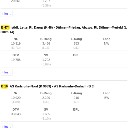
20.561
1.707
(8,3%)
Infos...
B 474
südl. Lette, Ri. Darup (K 48) - Dülmen-Friedag, Abzwg. Ri. Dülmen-Merfeld (L
600/K 44)
Nr.
B-Rang
L-Rang
Land
10.919
3.466
783
NW
(13.792)
(1.193)
(212)
DTV
SV
BPL
19.788
1.702
(8,6%)
Infos...
B 10
AS Karlsruhe-Nord (K 9659) - AS Karlsruhe-Durlach (B 3)
Nr.
B-Rang
L-Rang
Land
10.920
2.220
216
BW
(4.404)
(339)
(77)
DTV
SV
BPL
33.043
1.685
(5,1%)
Infos...