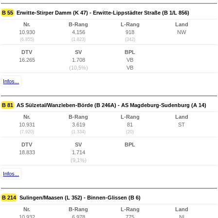
B 55
Erwitte-Stirper Damm (K 47) - Erwitte-Lippstädter Straße (B 1/L 856)
Nr.
B-Rang
L-Rang
Land
10.930
4.156
918
NW
(6.855)
(1.823)
(342)
DTV
SV
BPL
16.265
1.708
VB
(10,5%)
VB
Infos...
B 81
AS Sülzetal/Wanzleben-Börde (B 246A) - AS Magdeburg-Sudenburg (A 14)
Nr.
B-Rang
L-Rang
Land
10.931
3.619
81
ST
(7.920)
(1.334)
(20)
DTV
SV
BPL
18.833
1.714
(9,1%)
Infos...
B 214
Sulingen/Maasen (L 352) - Binnen-Glissen (B 6)
Nr.
B-Rang
L-Rang
Land
10.932
6.978
775
NI