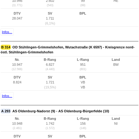
10.946
2.602
99
HE
(11.771)
(543)
(99)
DTV
SV
BPL
28.047
1.711
(6,1%)
Infos...
B 314
OD Stühlingen-Grimmelshofen, Wutachstraße (K 6597) - Kreisgrenze nord-
östl. Stühlingen-Grimmelshofen
Nr.
B-Rang
L-Rang
Land
10.947
6.827
951
BW
(12.566)
(4.440)
(801)
DTV
SV
BPL
8.824
1.721
VB
(19,5%)
VB
Infos...
A 293
AS Oldenburg-Nadorst (9) - AS Oldenburg-Bürgerfelde (10)
Nr.
B-Rang
L-Rang
Land
10.948
1.742
156
NI
(2.461)
(1.572)
(146)
DTV
SV
BPL