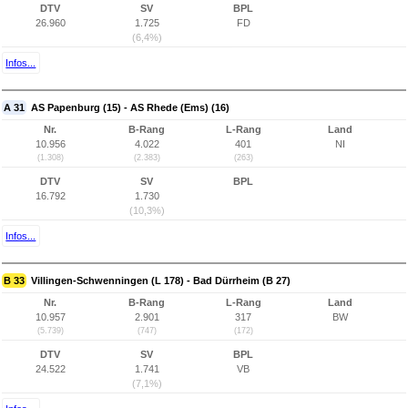
DTV
SV
BPL
26.960
1.725
FD
(6,4%)
Infos...
A 31
AS Papenburg (15) - AS Rhede (Ems) (16)
Nr.
B-Rang
L-Rang
Land
10.956
4.022
401
NI
(1.308)
(2.383)
(263)
DTV
SV
BPL
16.792
1.730
(10,3%)
Infos...
B 33
Villingen-Schwenningen (L 178) - Bad Dürrheim (B 27)
Nr.
B-Rang
L-Rang
Land
10.957
2.901
317
BW
(5.739)
(747)
(172)
DTV
SV
BPL
24.522
1.741
VB
(7,1%)