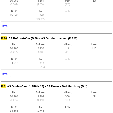
10.962
4.164
919
NW
(7.364)
(1.830)
(343)
DTV
SV
BPL
16.238
1.737
(10,7%)
Infos...
B 26
AS Roßdorf-Ost (B 38) - AS Gundernhausen (K 128)
Nr.
B-Rang
L-Rang
Land
10.963
2.134
49
HE
(5.217)
(298)
(61)
DTV
SV
BPL
34.948
1.747
(5,0%)
Infos...
B 6
AS Goslar-Oker (L 518/K 25) - AS Dreieck Bad Harzburg (B 4)
Nr.
B-Rang
L-Rang
Land
10.964
3.701
366
NI
(3.675)
(1.410)
(110)
DTV
SV
BPL
18.366
1.745