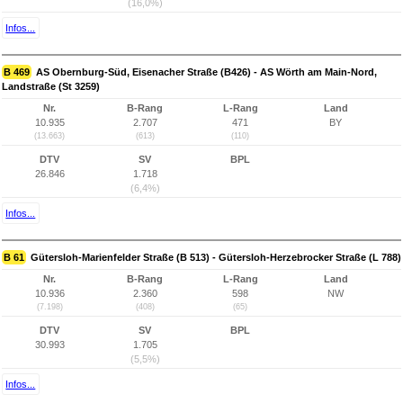
(16,0%)
Infos...
B 469
AS Obernburg-Süd, Eisenacher Straße (B426) - AS Wörth am Main-Nord,
Landstraße (St 3259)
Nr.
B-Rang
L-Rang
Land
10.935
2.707
471
BY
(13.663)
(613)
(110)
DTV
SV
BPL
26.846
1.718
(6,4%)
Infos...
B 61
Gütersloh-Marienfelder Straße (B 513) - Gütersloh-Herzebrocker Straße (L 788)
Nr.
B-Rang
L-Rang
Land
10.936
2.360
598
NW
(7.198)
(408)
(65)
DTV
SV
BPL
30.993
1.705
(5,5%)
Infos...