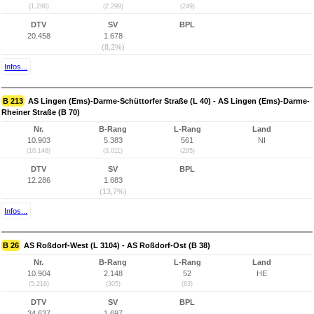
(1.298)
(2.299)
(249)
DTV
SV
BPL
20.458
1.678
(8,2%)
Infos...
B 213
AS Lingen (Ems)-Darme-Schüttorfer Straße (L 40) - AS Lingen (Ems)-Darme-
Rheiner Straße (B 70)
Nr.
B-Rang
L-Rang
Land
10.903
5.383
561
NI
(10.148)
(3.011)
(295)
DTV
SV
BPL
12.286
1.683
(13,7%)
Infos...
B 26
AS Roßdorf-West (L 3104) - AS Roßdorf-Ost (B 38)
Nr.
B-Rang
L-Rang
Land
10.904
2.148
52
HE
(5.216)
(305)
(63)
DTV
SV
BPL
34.637
1.697