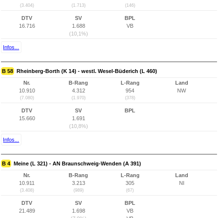
(3.404)
(1.713)
(146)
DTV
SV
BPL
16.716
1.688
VB
(10,1%)
Infos...
B 58
Rheinberg-Borth (K 14) - westl. Wesel-Büderich (L 460)
Nr.
B-Rang
L-Rang
Land
10.910
4.312
954
NW
(7.080)
(1.970)
(378)
DTV
SV
BPL
15.660
1.691
(10,8%)
Infos...
B 4
Meine (L 321) - AN Braunschweig-Wenden (A 391)
Nr.
B-Rang
L-Rang
Land
10.911
3.213
305
NI
(3.408)
(989)
(67)
DTV
SV
BPL
21.489
1.698
VB