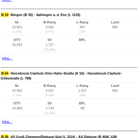
B 10
Illingen (B 35) - Vaihingen a. d. Enz (L 1125)
Nr.
B-Rang
L-Rang
Land
10.951
3.992
487
BW
(4.424)
(1.672)
(339)
DTV
SV
BPL
16.932
1.727
(10,2%)
Infos...
B 64
Herzebrock-Clarholz-Otto-Hahn-Straße (K 52) - Herzebrock-Clarholz-
Gildestraße (L 788)
Nr.
B-Rang
L-Rang
Land
10.952
4.537
1.027
NW
(7.349)
(2.188)
(449)
DTV
SV
BPL
14.865
1.724
VB
(11,6%)
Infos...
B 26
AS Groß-Zimmern/Dieburg-Süd (L 3114) - AS Dieburg (B 45/K 128)