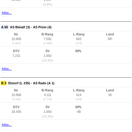
(4,9%)
Infos...
A 60
AS Bleialf (3) - AS Prüm (4)
Nr.
B-Rang
L-Rang
Land
10.905
7.592
663
RP
(1.825)
(2.498)
(173)
DTV
SV
BPL
7.231
1.692
(23,4%)
Infos...
B 3
Elstorf (L 235) - AS Rade (A 1)
Nr.
B-Rang
L-Rang
Land
10.906
4.111
414
NI
(3.105)
(1.779)
(154)
DTV
SV
BPL
16.435
1.693
VB
(10,3%)
Infos...