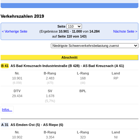
Verkehrszahlen 2019
Seite
< Vorherige Seite
(Ergebnisse
10.901
-
11.000
von
14.284
Nächste Seite >
auf
Seite 110 von 143
)
Abschnitt
B 41
AS Bad Kreuznach-Industriestraße (B 428) - AS Bad Kreuznach (A 61)
Nr.
B-Rang
L-Rang
Land
10.901
2.483
168
RP
(6.058)
(475)
(44)
DTV
SV
BPL
29.434
1.678
(5,7%)
Infos...
A 31
AS Emden-Ost (5) - AS Riepe (6)
Nr.
B-Rang
L-Rang
Land
10.902
3.354
323
NI