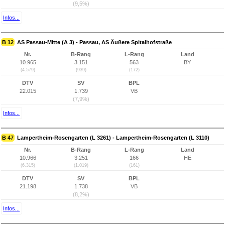
(9,5%)
Infos...
B 12
AS Passau-Mitte (A 3) - Passau, AS Äußere Spitalhofstraße
Nr.
B-Rang
L-Rang
Land
10.965
3.151
563
BY
(4.579)
(939)
(172)
DTV
SV
BPL
22.015
1.739
VB
(7,9%)
Infos...
B 47
Lampertheim-Rosengarten (L 3261) - Lampertheim-Rosengarten (L 3110)
Nr.
B-Rang
L-Rang
Land
10.966
3.251
166
HE
(6.315)
(1.019)
(161)
DTV
SV
BPL
21.198
1.738
VB
(8,2%)
Infos...