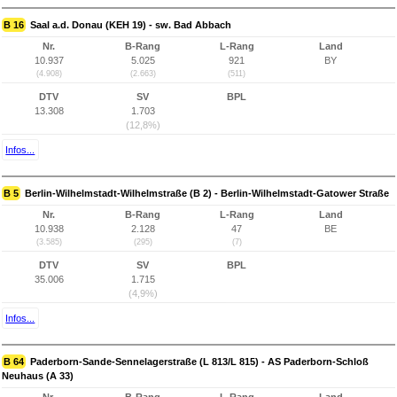
B 16
Saal a.d. Donau (KEH 19) - sw. Bad Abbach
Nr.
B-Rang
L-Rang
Land
10.937
5.025
921
BY
(4.908)
(2.663)
(511)
DTV
SV
BPL
13.308
1.703
(12,8%)
Infos...
B 5
Berlin-Wilhelmstadt-Wilhelmstraße (B 2) - Berlin-Wilhelmstadt-Gatower Straße
Nr.
B-Rang
L-Rang
Land
10.938
2.128
47
BE
(3.585)
(295)
(7)
DTV
SV
BPL
35.006
1.715
(4,9%)
Infos...
B 64
Paderborn-Sande-Sennelagerstraße (L 813/L 815) - AS Paderborn-Schloß
Neuhaus (A 33)