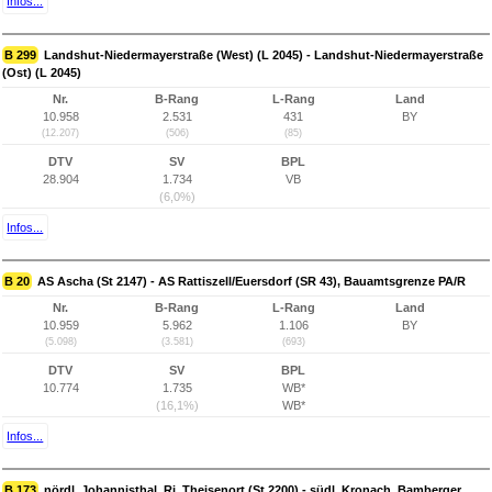
Infos...
B 299
Landshut-Niedermayerstraße (West) (L 2045) - Landshut-Niedermayerstraße
(Ost) (L 2045)
Nr.
B-Rang
L-Rang
Land
10.958
2.531
431
BY
(12.207)
(506)
(85)
DTV
SV
BPL
28.904
1.734
VB
(6,0%)
Infos...
B 20
AS Ascha (St 2147) - AS Rattiszell/Euersdorf (SR 43), Bauamtsgrenze PA/R
Nr.
B-Rang
L-Rang
Land
10.959
5.962
1.106
BY
(5.098)
(3.581)
(693)
DTV
SV
BPL
10.774
1.735
WB*
(16,1%)
WB*
Infos...
B 173
nördl. Johannisthal, Ri. Theisenort (St 2200) - südl. Kronach, Bamberger