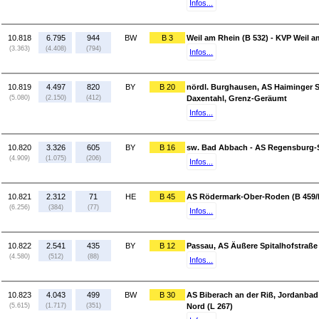
Infos...
10.818
6.795
944
BW
B 3
Weil am Rhein (B 532) - KVP Weil a
(3.363)
(4.408)
(794)
Infos...
10.819
4.497
820
BY
B 20
nördl. Burghausen, AS Haiminger S
(5.080)
(2.150)
(412)
Daxentahl, Grenz-Geräumt
Infos...
10.820
3.326
605
BY
B 16
sw. Bad Abbach - AS Regensburg-S
(4.909)
(1.075)
(206)
Infos...
10.821
2.312
71
HE
B 45
AS Rödermark-Ober-Roden (B 459/B
(6.256)
(384)
(77)
Infos...
10.822
2.541
435
BY
B 12
Passau, AS Äußere Spitalhofstraße 
(4.580)
(512)
(88)
Infos...
10.823
4.043
499
BW
B 30
AS Biberach an der Riß, Jordanbad 
(5.615)
(1.717)
(351)
Nord (L 267)