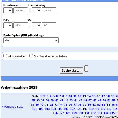
Bundesrang Landesrang
|
DTV SV
|
Bedarfsplan (BPL)-Projekttyp
Infos anzeigen
Suchbegriffe hervorheben
Verkehrszahlen 2019
Seite
1
2
3
4
5
6
7
8
9
10
11
12
13
14
15
16
17
18
19
2
35
36
37
38
39
40
41
42
43
44
45
46
47
48
49
50
51
52
68
69
70
71
72
73
74
75
76
77
78
79
80
81
82
83
84
85
8
< Vorherige Seite
101
102
103
104
105
106
107
108
109
110
111
112
113
114
126
127
128
129
130
131
132
133
134
135
1
(Ergebnisse
10.801
-
10.900
von
14.28