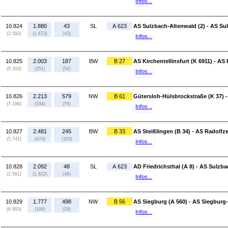
Infos...
10.824
1.880
43
SL
A 623
AS Sulzbach-Altenwald (2) - AS Sul
(2.592)
(1.673)
(43)
Infos...
10.825
2.003
187
BW
B 27
AS Kirchentellinsfurt (K 6911) - AS 
(5.310)
(251)
(54)
Infos...
10.826
2.213
579
NW
B 61
Gütersloh-Hülsbrockstraße (K 37) -
(7.196)
(334)
(55)
Infos...
10.827
2.481
245
BW
B 33
AS Steißlingen (B 34) - AS Radolfzel
(5.741)
(474)
(103)
Infos...
10.828
2.092
48
SL
A 623
AD Friedrichsthal (A 8) - AS Sulzba
(2.591)
(1.822)
(48)
Infos...
10.829
1.777
498
NW
B 56
AS Siegburg (A 560) - AS Siegburg
(6.993)
(184)
(29)
Infos...