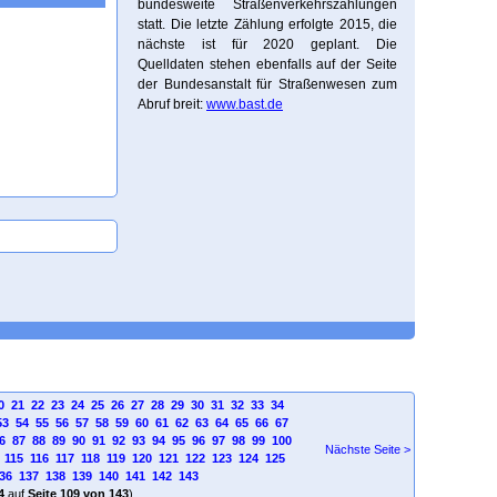
bundesweite Straßenverkehrszählungen
statt. Die letzte Zählung erfolgte 2015, die
nächste ist für 2020 geplant. Die
Quelldaten stehen ebenfalls auf der Seite
der Bundesanstalt für Straßenwesen zum
Abruf breit:
www.bast.de
0
21
22
23
24
25
26
27
28
29
30
31
32
33
34
53
54
55
56
57
58
59
60
61
62
63
64
65
66
67
6
87
88
89
90
91
92
93
94
95
96
97
98
99
100
Nächste Seite >
115
116
117
118
119
120
121
122
123
124
125
36
137
138
139
140
141
142
143
4
auf
Seite 109 von 143
)