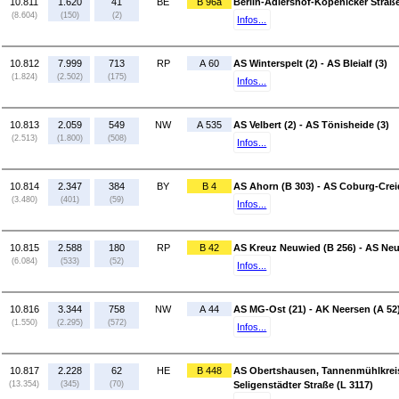
10.811
1.620
41
BE
B 96a
Berlin-Adlershof-Köpenicker Straße
(8.604)
(150)
(2)
Infos...
10.812
7.999
713
RP
A 60
AS Winterspelt (2) - AS Bleialf (3)
(1.824)
(2.502)
(175)
Infos...
10.813
2.059
549
NW
A 535
AS Velbert (2) - AS Tönisheide (3)
(2.513)
(1.800)
(508)
Infos...
10.814
2.347
384
BY
B 4
AS Ahorn (B 303) - AS Coburg-Creid
(3.480)
(401)
(59)
Infos...
10.815
2.588
180
RP
B 42
AS Kreuz Neuwied (B 256) - AS Neu
(6.084)
(533)
(52)
Infos...
10.816
3.344
758
NW
A 44
AS MG-Ost (21) - AK Neersen (A 52
(1.550)
(2.295)
(572)
Infos...
10.817
2.228
62
HE
B 448
AS Obertshausen, Tannenmühlkreis
(13.354)
(345)
(70)
Seligenstädter Straße (L 3117)