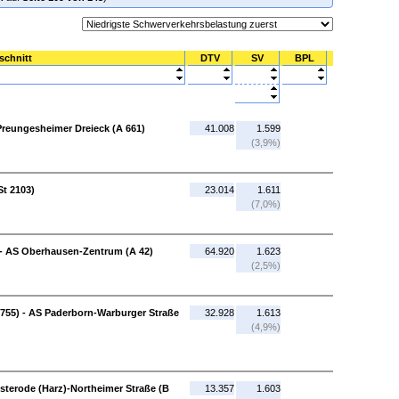
schnitt
DTV
SV
BPL
Preungesheimer Dreieck (A 661)
41.008
1.599
(3,9%)
St 2103)
23.014
1.611
(7,0%)
- AS Oberhausen-Zentrum (A 42)
64.920
1.623
(2,5%)
755) - AS Paderborn-Warburger Straße
32.928
1.613
(4,9%)
sterode (Harz)-Northeimer Straße (B
13.357
1.603