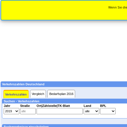
Wenn Sie die
Verkehrszahlen Deutschland
Vergleich
Bedarfsplan 2016
Verkehrszahlen
Suchen - Verkehszahlen
Jahr
Straße
Ort|Zählstelle|TK-Blatt
Land
BPL
Suchergebnisse einschränken