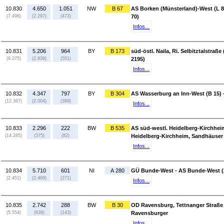
10.830
4.650
1.051
NW
B 67
AS Borken (Münsterland)-West (L 8
(7.496)
(2.297)
(473)
70)
Infos...
10.831
5.206
964
BY
B 173
süd-östl. Naila, Ri. Selbitztalstraße
(9.275)
(2.839)
(551)
2195)
Infos...
10.832
4.347
797
BY
B 304
AS Wasserburg an Inn-West (B 15) 
(12.367)
(2.004)
(389)
Infos...
10.833
2.296
222
BW
B 535
AS süd-westl. Heidelberg-Kirchheim
(14.285)
(375)
(82)
Heidelberg-Kirchheim, Sandhäuser 
Infos...
10.834
5.710
601
NI
A 280
GÜ Bunde-West - AS Bunde-West (
(2.451)
(2.468)
(271)
Infos...
10.835
2.742
288
BW
B 30
OD Ravensburg, Tettnanger Straße
(5.554)
(639)
(143)
Ravensburger
Infos...