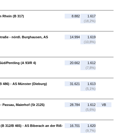
m Rhein (B 317)
8.882
1.617
(18,2%)
traße - nördl. Burghausen, AS
14.994
1.619
(10,8%)
üd/Pentling (A 93/R 4)
20.662
1.612
(7,8%)
 486) - AS Münster (Dieburg)
31.621
1.613
(5,1%)
- Passau, Maierhof (St 2125)
28.784
1.612
VB
(5,6%)
(B 312/B 465) - AS Biberach an der Riß-
16.701
1.620
(9,7%)