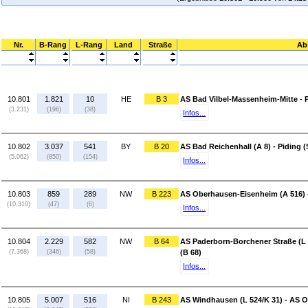
Nr.
B-Rang
L-Rang
Land
Straße
Ab
10.801
1.821
10
HE
B 3
AS Bad Vilbel-Massenheim-Mitte - 
(3.231)
(196)
(38)
Infos...
10.802
3.037
541
BY
B 20
AS Bad Reichenhall (A 8) - Piding (
(5.062)
(850)
(154)
Infos...
10.803
859
289
NW
B 223
AS Oberhausen-Eisenheim (A 516) 
(10.310)
(47)
(6)
Infos...
10.804
2.229
582
NW
B 64
AS Paderborn-Borchener Straße (L 
(7.368)
(346)
(58)
(B 68)
Infos...
10.805
5.007
516
NI
B 243
AS Windhausen (L 524/K 31) - AS O