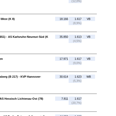
(12,0%)
-West (K 8)
18.166
1.617
VB
(8,9%)
651) - AS Karlsruhe-Neureut-Süd (K
35.850
1.613
VB
(4,5%)
en
17.971
1.617
VB
(9,0%)
erg (B 217) - KVP Hannover-
30.614
1.623
WB
(5,3%)
 AS Hessisch Lichtenau-Ost (78)
7.811
1.617
(20,7%)