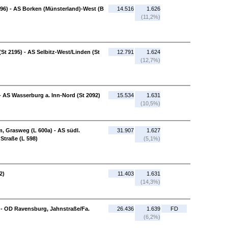
96) - AS Borken (Münsterland)-West (B
14.516
1.626
(11,2%)
 (St 2195) - AS Selbitz-West/Linden (St
12.791
1.624
(12,7%)
- AS Wasserburg a. Inn-Nord (St 2092)
15.534
1.631
(10,5%)
, Grasweg (L 600a) - AS südl.
31.907
1.627
Straße (L 598)
(5,1%)
2)
11.403
1.631
(14,3%)
 - OD Ravensburg, Jahnstraße/Fa.
26.436
1.639
FD
(6,2%)