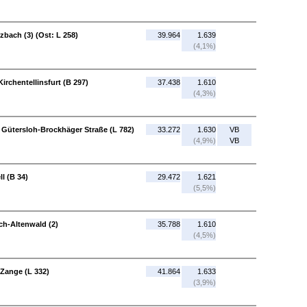
zbach (3) (Ost: L 258)
39.964
1.639
(4,1%)
Kirchentellinsfurt (B 297)
37.438
1.610
(4,3%)
 Gütersloh-Brockhäger Straße (L 782)
33.272
1.630
VB
(4,9%)
VB
l (B 34)
29.472
1.621
(5,5%)
ch-Altenwald (2)
35.788
1.610
(4,5%)
-Zange (L 332)
41.864
1.633
(3,9%)