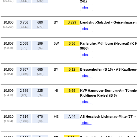
(10.817)
(2.647)
(250)
241)
Infos...
10.806
3.736
680
BY
B 299
Landshut-Salzdorf - Geisenhausen
(12.209)
(1.443)
(277)
Infos...
10.807
2.088
199
BW
B 36
Karlsruhe, Mühlburg (Neureut) (K 9
(5.835)
(278)
(64)
9658)
Infos...
10.808
3.767
685
BY
B 12
Biessenhofen (B 16) - AS Kaufbeur
(4.554)
(1.468)
(281)
Infos...
10.809
2.389
225
NI
B 65
KVP Hannover-Bornum-Am Tönniesb
(7.436)
(424)
(26)
Ricklinger Kreisel (B 6)
Infos...
10.810
7.314
670
HE
A 44
AS Hessisch Lichtenau-Mitte (77) -
(1.594)
(2.490)
(50)
Infos...