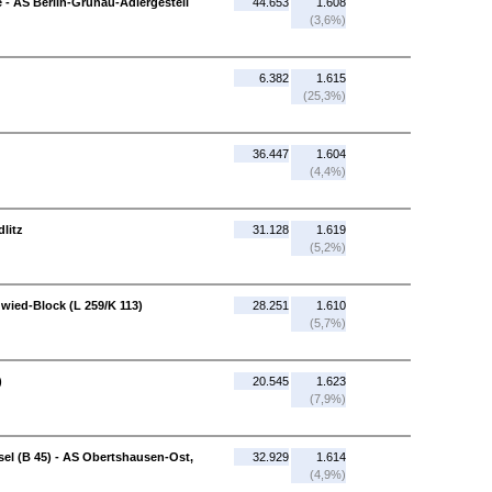
 - AS Berlin-Grünau-Adlergestell
44.653
1.608
(3,6%)
6.382
1.615
(25,3%)
36.447
1.604
(4,4%)
litz
31.128
1.619
(5,2%)
wied-Block (L 259/K 113)
28.251
1.610
(5,7%)
)
20.545
1.623
(7,9%)
el (B 45) - AS Obertshausen-Ost,
32.929
1.614
(4,9%)