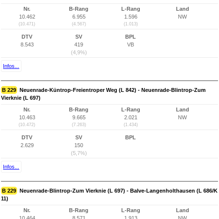
Nr.
B-Rang
L-Rang
Land
10.462
6.955
1.596
NW
(10.471)
(4.567)
(1.013)
DTV
SV
BPL
8.543
419
VB
(4,9%)
Infos...
B 229
Neuenrade-Küntrop-Freientroper Weg (L 842) - Neuenrade-Blintrop-Zum
Vierknie (L 697)
Nr.
B-Rang
L-Rang
Land
10.463
9.665
2.021
NW
(10.472)
(7.263)
(1.434)
DTV
SV
BPL
2.629
150
(5,7%)
Infos...
B 229
Neuenrade-Blintrop-Zum Vierknie (L 697) - Balve-Langenholthausen (L 686/K
11)
Nr.
B-Rang
L-Rang
Land
10.464
8.571
1.913
NW