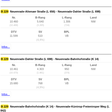
B 229
Neuenrade-Altenaer Straße (L 656) - Neuenrade-Dahler Straße (L 698)
Nr.
B-Rang
L-Rang
Land
10.460
5.640
1.306
NW
(10.469)
(3.265)
(724)
DTV
SV
BPL
11.599
510
VB
(4,4%)
Infos...
B 229
Neuenrade-Dahler Straße (L 698) - Neuenrade-Bahnhofstraße (K 14)
Nr.
B-Rang
L-Rang
Land
10.461
4.303
950
NW
(10.470)
(1.961)
(374)
DTV
SV
BPL
15.680
768
VB
(4,9%)
Infos...
B 229
Neuenrade-Bahnhofstraße (K 14) - Neuenrade-Küntrop-Freientroper Weg (L
842)