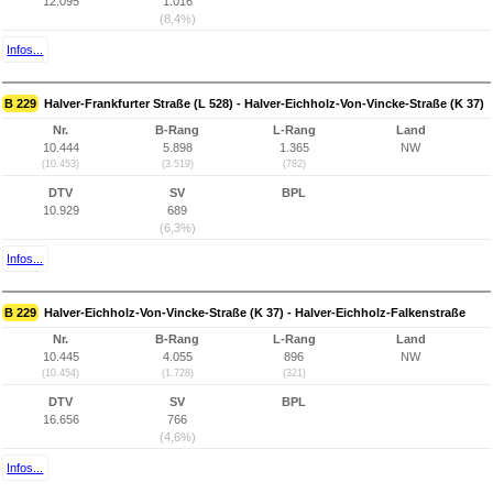
12.095
1.016
(8,4%)
Infos...
B 229
Halver-Frankfurter Straße (L 528) - Halver-Eichholz-Von-Vincke-Straße (K 37)
Nr.
B-Rang
L-Rang
Land
10.444
5.898
1.365
NW
(10.453)
(3.519)
(782)
DTV
SV
BPL
10.929
689
(6,3%)
Infos...
B 229
Halver-Eichholz-Von-Vincke-Straße (K 37) - Halver-Eichholz-Falkenstraße
Nr.
B-Rang
L-Rang
Land
10.445
4.055
896
NW
(10.454)
(1.728)
(321)
DTV
SV
BPL
16.656
766
(4,6%)
Infos...