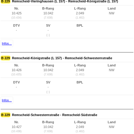
B 229
Remscheid-Vieringhausen (L 157) - Remscheid-Königstraße (L 157)
Nr.
B-Rang
L-Rang
Land
10.425
10.042
2.049
NW
(10.434)
(7.638)
(1.462)
DTV
SV
BPL
-
-
(-)
Infos...
B 229
Remscheid-Königstraße (L 157) - Remscheid-Schwesternstraße
Nr.
B-Rang
L-Rang
Land
10.426
10.042
2.049
NW
(10.435)
(7.638)
(1.462)
DTV
SV
BPL
-
-
(-)
Infos...
B 229
Remscheid-Schwesternstraße - Remscheid-Südstraße
Nr.
B-Rang
L-Rang
Land
10.427
10.042
2.049
NW
(10.436)
(7.638)
(1.462)