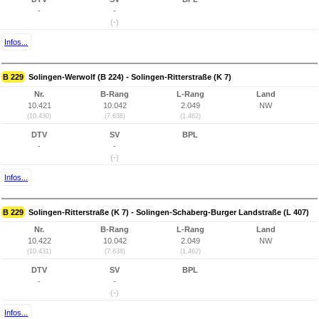
-
-
(-)
Infos...
B 229
Solingen-Werwolf (B 224) - Solingen-Ritterstraße (K 7)
Nr.
B-Rang
L-Rang
Land
10.421
10.042
2.049
NW
(10.430)
(7.638)
(1.462)
DTV
SV
BPL
-
-
(-)
Infos...
B 229
Solingen-Ritterstraße (K 7) - Solingen-Schaberg-Burger Landstraße (L 407)
Nr.
B-Rang
L-Rang
Land
10.422
10.042
2.049
NW
(10.431)
(7.638)
(1.462)
DTV
SV
BPL
-
-
(-)
Infos...