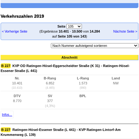
Verkehrszahlen 2019
Seite
< Vorherige Seite
(Ergebnisse
10.401
-
10.500
von
14.284
Nächste Seite >
auf
Seite 105 von 143
)
Abschnitt
B 227
KVP OD Ratingen-Hösel-Eggerscheidter Straße (K 31) - Ratingen-Hösel-
Essener Straße (L 441)
Nr.
B-Rang
L-Rang
Land
10.401
6.852
1.573
NW
(10.410)
(4.465)
(990)
DTV
SV
BPL
8.770
377
(4,3%)
Infos...
B 227
Ratingen-Hösel-Essener Straße (L 441) - KVP Ratingen-Lintorf-Am
Krummenweg (L 139)