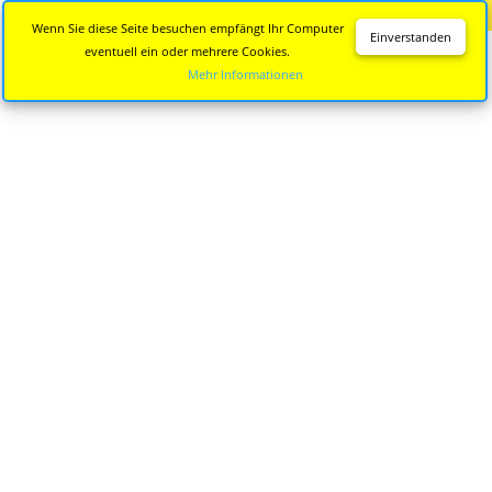
Diese Seite wird nicht mehr aktualisiert.
Zur neuen Seite
Wenn Sie diese Seite besuchen empfängt Ihr Computer
Einverstanden
eventuell ein oder mehrere Cookies.
Mehr Informationen