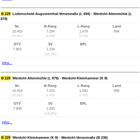
B 229
Lüdenscheid-Augustenthal-Versestraße (L 694) - Werdohl-Altenmühle (L
879)
Nr.
B-Rang
L-Rang
Land
10.453
7.294
1.678
NW
(10.462)
(4.905)
(1.093)
DTV
SV
BPL
7.863
1.234
(15,7%)
Infos...
B 229
Werdohl-Altenmühle (L 879) - Werdohl-Kleinhammer (K 8)
Nr.
B-Rang
L-Rang
Land
10.454
7.315
1.682
NW
(10.463)
(4.926)
(1.097)
DTV
SV
BPL
7.808
1.093
(14,0%)
Infos...
B 229
Werdohl-Kleinhammer (K 8) - Werdohl-Versestraße (B 236)