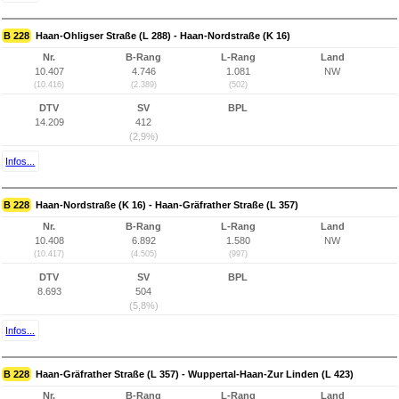
B 228
Haan-Ohligser Straße (L 288) - Haan-Nordstraße (K 16)
Nr.
B-Rang
L-Rang
Land
10.407
4.746
1.081
NW
(10.416)
(2.389)
(502)
DTV
SV
BPL
14.209
412
(2,9%)
Infos...
B 228
Haan-Nordstraße (K 16) - Haan-Gräfrather Straße (L 357)
Nr.
B-Rang
L-Rang
Land
10.408
6.892
1.580
NW
(10.417)
(4.505)
(997)
DTV
SV
BPL
8.693
504
(5,8%)
Infos...
B 228
Haan-Gräfrather Straße (L 357) - Wuppertal-Haan-Zur Linden (L 423)
Nr.
B-Rang
L-Rang
Land