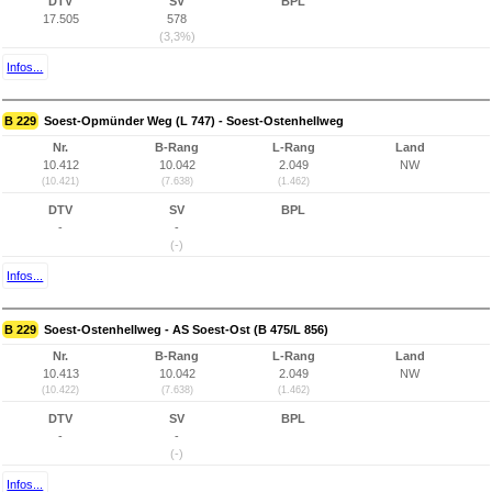
DTV
SV
BPL
17.505
578
(3,3%)
Infos...
B 229
Soest-Opmünder Weg (L 747) - Soest-Ostenhellweg
Nr.
B-Rang
L-Rang
Land
10.412
10.042
2.049
NW
(10.421)
(7.638)
(1.462)
DTV
SV
BPL
-
-
(-)
Infos...
B 229
Soest-Ostenhellweg - AS Soest-Ost (B 475/L 856)
Nr.
B-Rang
L-Rang
Land
10.413
10.042
2.049
NW
(10.422)
(7.638)
(1.462)
DTV
SV
BPL
-
-
(-)
Infos...