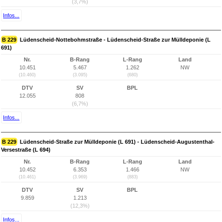
(3,7%)
Infos...
B 229
Lüdenscheid-Nottebohmstraße - Lüdenscheid-Straße zur Mülldeponie (L
691)
Nr.
B-Rang
L-Rang
Land
10.451
5.467
1.262
NW
(10.460)
(3.095)
(680)
DTV
SV
BPL
12.055
808
(6,7%)
Infos...
B 229
Lüdenscheid-Straße zur Mülldeponie (L 691) - Lüdenscheid-Augustenthal-
Versestraße (L 694)
Nr.
B-Rang
L-Rang
Land
10.452
6.353
1.466
NW
(10.461)
(3.969)
(883)
DTV
SV
BPL
9.859
1.213
(12,3%)
Infos...