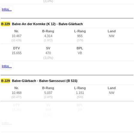
(3,0%)
Infos...
B 229
Balve-An der Kormke (K 12) - Balve-Glärbach
Nr.
B-Rang
L-Rang
Land
10.467
4.314
955
NW
(10.476)
(1.972)
(379)
DTV
SV
BPL
15.655
470
VB
(3,0%)
Infos...
B 229
Balve-Glärbach - Balve-Sanssouci (B 515)
Nr.
B-Rang
L-Rang
Land
10.468
5.037
1.151
NW
(10.477)
(2.675)
(570)
DTV
SV
BPL
13.281
598
VB
(4,5%)
Infos...