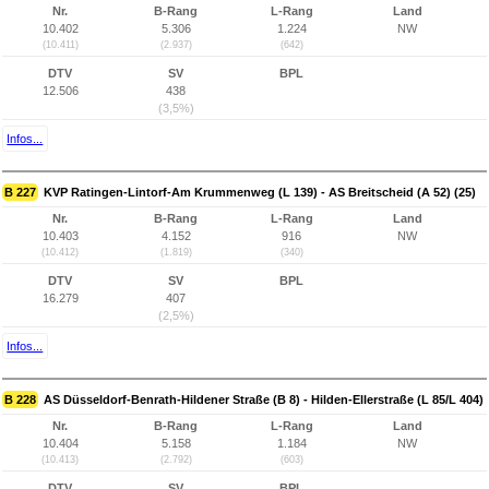
Nr.
B-Rang
L-Rang
Land
10.402
5.306
1.224
NW
(10.411)
(2.937)
(642)
DTV
SV
BPL
12.506
438
(3,5%)
Infos...
B 227
KVP Ratingen-Lintorf-Am Krummenweg (L 139) - AS Breitscheid (A 52) (25)
Nr.
B-Rang
L-Rang
Land
10.403
4.152
916
NW
(10.412)
(1.819)
(340)
DTV
SV
BPL
16.279
407
(2,5%)
Infos...
B 228
AS Düsseldorf-Benrath-Hildener Straße (B 8) - Hilden-Ellerstraße (L 85/L 404)
Nr.
B-Rang
L-Rang
Land
10.404
5.158
1.184
NW
(10.413)
(2.792)
(603)
DTV
SV
BPL