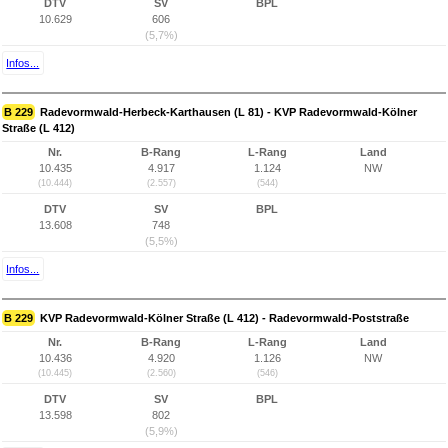
DTV
SV
BPL
10.629
606
(5,7%)
Infos...
B 229
Radevormwald-Herbeck-Karthausen (L 81) - KVP Radevormwald-Kölner
Straße (L 412)
Nr.
B-Rang
L-Rang
Land
10.435
4.917
1.124
NW
(10.444)
(2.557)
(544)
DTV
SV
BPL
13.608
748
(5,5%)
Infos...
B 229
KVP Radevormwald-Kölner Straße (L 412) - Radevormwald-Poststraße
Nr.
B-Rang
L-Rang
Land
10.436
4.920
1.126
NW
(10.445)
(2.560)
(546)
DTV
SV
BPL
13.598
802
(5,9%)