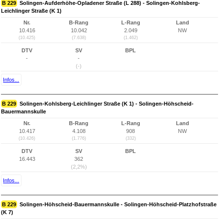
B 229
Solingen-Aufderhöhe-Opladener Straße (L 288) - Solingen-Kohlsberg-
Leichlinger Straße (K 1)
Nr.
B-Rang
L-Rang
Land
10.416
10.042
2.049
NW
(10.425)
(7.638)
(1.462)
DTV
SV
BPL
-
-
(-)
Infos...
B 229
Solingen-Kohlsberg-Leichlinger Straße (K 1) - Solingen-Höhscheid-
Bauermannskulle
Nr.
B-Rang
L-Rang
Land
10.417
4.108
908
NW
(10.426)
(1.776)
(332)
DTV
SV
BPL
16.443
362
(2,2%)
Infos...
B 229
Solingen-Höhscheid-Bauermannskulle - Solingen-Höhscheid-Platzhofstraße
(K 7)