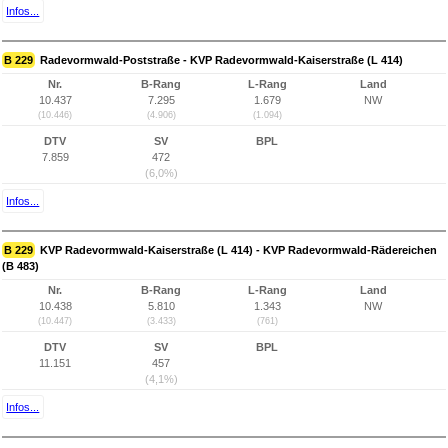
Infos...
B 229
Radevormwald-Poststraße - KVP Radevormwald-Kaiserstraße (L 414)
Nr.
B-Rang
L-Rang
Land
10.437
7.295
1.679
NW
(10.446)
(4.906)
(1.094)
DTV
SV
BPL
7.859
472
(6,0%)
Infos...
B 229
KVP Radevormwald-Kaiserstraße (L 414) - KVP Radevormwald-Rädereichen
(B 483)
Nr.
B-Rang
L-Rang
Land
10.438
5.810
1.343
NW
(10.447)
(3.433)
(761)
DTV
SV
BPL
11.151
457
(4,1%)
Infos...