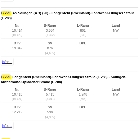
B 229
AS Solingen (A 3) (20) - Langenfeld (Rheinland)-Landwehr-Ohligser Straße
(L 288)
Nr.
B-Rang
L-Rang
Land
10.414
3.584
801
NW
(10.423)
(1.302)
(230)
DTV
SV
BPL
19.042
876
(4,6%)
Infos...
B 229
Langenfeld (Rheinland)-Landwehr-Ohligser Straße (L 288) - Solingen-
Aufderhöhe-Opladener Straße (L 288)
Nr.
B-Rang
L-Rang
Land
10.415
5.413
1.248
NW
(10.424)
(3.041)
(666)
DTV
SV
BPL
12.212
598
(4,9%)
Infos...