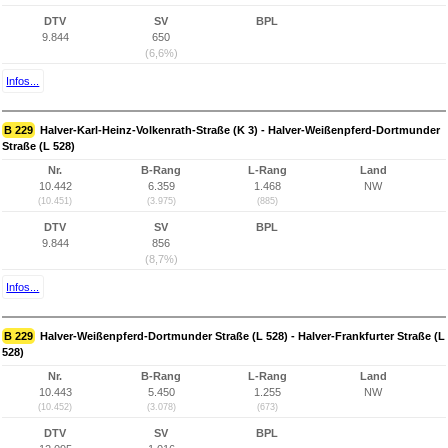
DTV
SV
BPL
9.844
650
(6,6%)
Infos...
B 229
Halver-Karl-Heinz-Volkenrath-Straße (K 3) - Halver-Weißenpferd-Dortmunder
Straße (L 528)
Nr.
B-Rang
L-Rang
Land
10.442
6.359
1.468
NW
(10.451)
(3.975)
(885)
DTV
SV
BPL
9.844
856
(8,7%)
Infos...
B 229
Halver-Weißenpferd-Dortmunder Straße (L 528) - Halver-Frankfurter Straße (L
528)
Nr.
B-Rang
L-Rang
Land
10.443
5.450
1.255
NW
(10.452)
(3.078)
(673)
DTV
SV
BPL