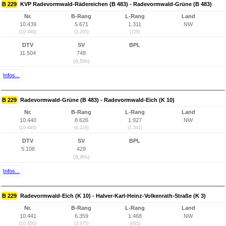
B 229
KVP Radevormwald-Rädereichen (B 483) - Radevormwald-Grüne (B 483)
Nr.
B-Rang
L-Rang
Land
10.439
5.671
1.311
NW
(10.448)
(3.295)
(729)
DTV
SV
BPL
11.504
748
(6,5%)
Infos...
B 229
Radevormwald-Grüne (B 483) - Radevormwald-Eich (K 10)
Nr.
B-Rang
L-Rang
Land
10.440
8.626
1.927
NW
(10.449)
(6.226)
(1.341)
DTV
SV
BPL
5.108
429
(8,4%)
Infos...
B 229
Radevormwald-Eich (K 10) - Halver-Karl-Heinz-Volkenrath-Straße (K 3)
Nr.
B-Rang
L-Rang
Land
10.441
6.359
1.468
NW
(10.450)
(3.975)
(885)