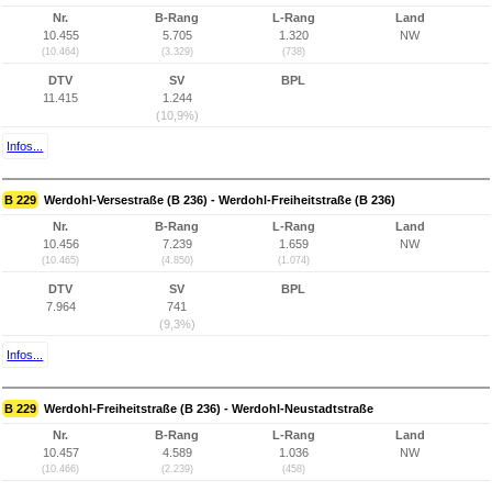
Nr.
B-Rang
L-Rang
Land
10.455
5.705
1.320
NW
(10.464)
(3.329)
(738)
DTV
SV
BPL
11.415
1.244
(10,9%)
Infos...
B 229
Werdohl-Versestraße (B 236) - Werdohl-Freiheitstraße (B 236)
Nr.
B-Rang
L-Rang
Land
10.456
7.239
1.659
NW
(10.465)
(4.850)
(1.074)
DTV
SV
BPL
7.964
741
(9,3%)
Infos...
B 229
Werdohl-Freiheitstraße (B 236) - Werdohl-Neustadtstraße
Nr.
B-Rang
L-Rang
Land
10.457
4.589
1.036
NW
(10.466)
(2.239)
(458)