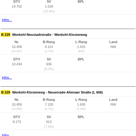
DTV
SV
BPL
14.702
1.529
(10,4%)
Infos...
B 229
Werdohl-Neustadtstraße - Werdohl-Klosterweg
Nr.
B-Rang
L-Rang
Land
10.458
6.114
1.415
NW
(10.467)
(3.733)
(832)
DTV
SV
BPL
10.434
636
(6,1%)
Infos...
B 229
Werdohl-Klosterweg - Neuenrade-Altenaer Straße (L 656)
Nr.
B-Rang
L-Rang
Land
10.459
7.130
1.630
NW
(10.468)
(4.741)
(1.045)
DTV
SV
BPL
8.173
613
(7,5%)
Infos...