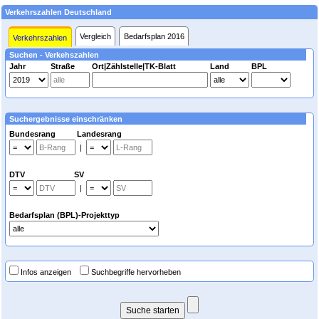
Verkehrszahlen Deutschland
Vergleich
Bedarfsplan 2016
Verkehrszahlen
Suchen - Verkehszahlen
Jahr
Straße
Ort|Zählstelle|TK-Blatt
Land
BPL
Suchergebnisse einschränken
Bundesrang Landesrang
|
DTV SV
|
Bedarfsplan (BPL)-Projekttyp
Infos anzeigen
Suchbegriffe hervorheben