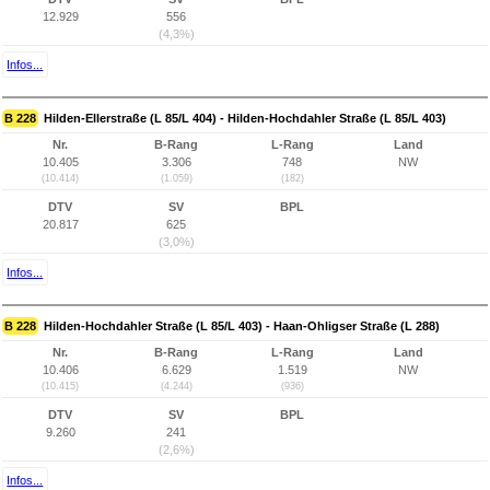
12.929
556
(4,3%)
Infos...
B 228
Hilden-Ellerstraße (L 85/L 404) - Hilden-Hochdahler Straße (L 85/L 403)
Nr.
B-Rang
L-Rang
Land
10.405
3.306
748
NW
(10.414)
(1.059)
(182)
DTV
SV
BPL
20.817
625
(3,0%)
Infos...
B 228
Hilden-Hochdahler Straße (L 85/L 403) - Haan-Ohligser Straße (L 288)
Nr.
B-Rang
L-Rang
Land
10.406
6.629
1.519
NW
(10.415)
(4.244)
(936)
DTV
SV
BPL
9.260
241
(2,6%)
Infos...