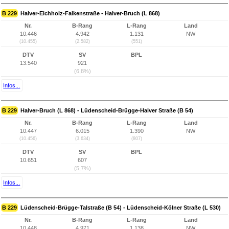
B 229
Halver-Eichholz-Falkenstraße - Halver-Bruch (L 868)
Nr.
B-Rang
L-Rang
Land
10.446
4.942
1.131
NW
(10.455)
(2.582)
(551)
DTV
SV
BPL
13.540
921
(6,8%)
Infos...
B 229
Halver-Bruch (L 868) - Lüdenscheid-Brügge-Halver Straße (B 54)
Nr.
B-Rang
L-Rang
Land
10.447
6.015
1.390
NW
(10.456)
(3.634)
(807)
DTV
SV
BPL
10.651
607
(5,7%)
Infos...
B 229
Lüdenscheid-Brügge-Talstraße (B 54) - Lüdenscheid-Kölner Straße (L 530)
Nr.
B-Rang
L-Rang
Land
10.448
4.971
1.138
NW