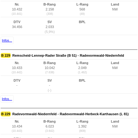
Nr.
B-Rang
L-Rang
Land
10.432
2.158
568
NW
(10.441)
(308)
(49)
DTV
SV
BPL
34.456
2.033
(5,9%)
Infos...
B 229
Remscheid-Lennep-Rader Straße (B 51) - Radevormwald-Niedernfeld
Nr.
B-Rang
L-Rang
Land
10.433
10.042
2.049
NW
(10.442)
(7.638)
(1.462)
DTV
SV
BPL
-
-
(-)
Infos...
B 229
Radevormwald-Niedernfeld - Radevormwald-Herbeck-Karthausen (L 81)
Nr.
B-Rang
L-Rang
Land
10.434
6.023
1.392
NW
(10.443)
(3.642)
(809)