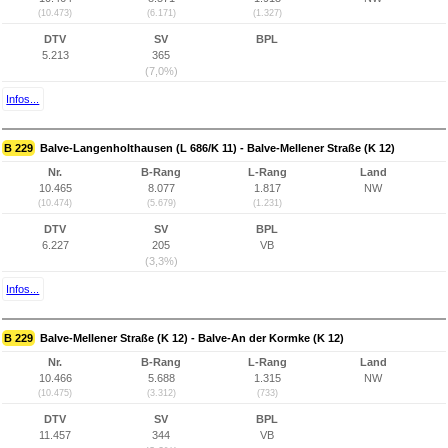
(10.473)
(6.171)
(1.327)
DTV
SV
BPL
5.213
365
(7,0%)
Infos...
B 229
Balve-Langenholthausen (L 686/K 11) - Balve-Mellener Straße (K 12)
Nr.
B-Rang
L-Rang
Land
10.465
8.077
1.817
NW
(10.474)
(5.679)
(1.231)
DTV
SV
BPL
6.227
205
VB
(3,3%)
Infos...
B 229
Balve-Mellener Straße (K 12) - Balve-An der Kormke (K 12)
Nr.
B-Rang
L-Rang
Land
10.466
5.688
1.315
NW
(10.475)
(3.312)
(733)
DTV
SV
BPL
11.457
344
VB