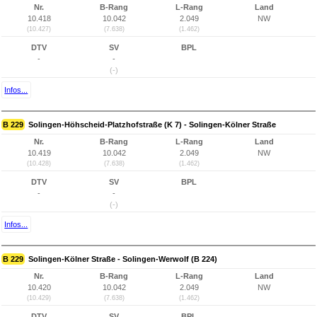
Nr.
B-Rang
L-Rang
Land
10.418
10.042
2.049
NW
(10.427)
(7.638)
(1.462)
DTV
SV
BPL
-
-
(-)
Infos...
B 229
Solingen-Höhscheid-Platzhofstraße (K 7) - Solingen-Kölner Straße
Nr.
B-Rang
L-Rang
Land
10.419
10.042
2.049
NW
(10.428)
(7.638)
(1.462)
DTV
SV
BPL
-
-
(-)
Infos...
B 229
Solingen-Kölner Straße - Solingen-Werwolf (B 224)
Nr.
B-Rang
L-Rang
Land
10.420
10.042
2.049
NW
(10.429)
(7.638)
(1.462)
DTV
SV
BPL