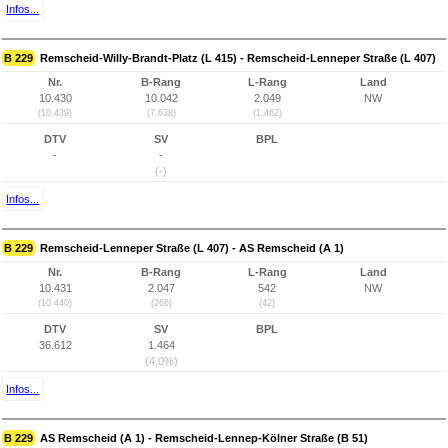
Infos...
B 229
Remscheid-Willy-Brandt-Platz (L 415) - Remscheid-Lenneper Straße (L 407)
Nr.
B-Rang
L-Rang
Land
10.430
10.042
2.049
NW
(10.439)
(7.638)
(1.462)
DTV
SV
BPL
-
-
(-)
Infos...
B 229
Remscheid-Lenneper Straße (L 407) - AS Remscheid (A 1)
Nr.
B-Rang
L-Rang
Land
10.431
2.047
542
NW
(10.440)
(266)
(42)
DTV
SV
BPL
36.612
1.464
(4,0%)
Infos...
B 229
AS Remscheid (A 1) - Remscheid-Lennep-Kölner Straße (B 51)