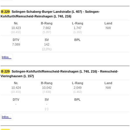
B 229
Solingen-Schaberg-Burger Landstraße (L 407) - Solingen-
Kohlfurth/Remscheid-Reinshagen (L 74/L 216)
Nr.
B-Rang
L-Rang
Land
10.423
7.662
1.747
NW
(10.432)
(5.267)
(1.162)
DTV
SV
BPL
7.089
142
(2,0%)
Infos...
B 229
Solingen-Kohlfurth/Remscheid-Reinshagen (L 74/L 216) - Remscheid-
Vieringhausen (L 157)
Nr.
B-Rang
L-Rang
Land
10.424
10.042
2.049
NW
(10.433)
(7.638)
(1.462)
DTV
SV
BPL
-
-
(-)
Infos...