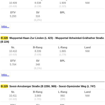
10.409
8.538
1.909
NW
(10.418)
(6.138)
(1.323)
DTV
SV
BPL
5.293
318
(6,0%)
Infos...
B 228
Wuppertal-Haan-Zur Linden (L 423) - Wuppertal-Vohwinkel-Gräfrather Straße
(B 224)
Nr.
B-Rang
L-Rang
Land
10.410
8.339
1.865
NW
(10.419)
(5.939)
(1.279)
DTV
SV
BPL
5.704
348
(6,1%)
Infos...
B 229
Soest-Arnsberger Straße (B 229/L 969) - Soest-Opmünder Weg (L 747)
Nr.
B-Rang
L-Rang
Land
10.411
3.869
860
NW
(10.420)
(1.555)
(285)