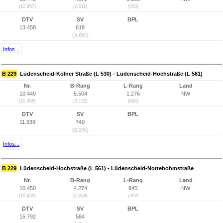
(10.457)
(2.611)
(558)
DTV
SV
BPL
13.458
619
(4,6%)
Infos...
B 229
Lüdenscheid-Kölner Straße (L 530) - Lüdenscheid-Hochstraße (L 561)
Nr.
B-Rang
L-Rang
Land
10.449
5.504
1.276
NW
(10.458)
(3.132)
(694)
DTV
SV
BPL
11.939
740
(6,2%)
Infos...
B 229
Lüdenscheid-Hochstraße (L 561) - Lüdenscheid-Nottebohmstraße
Nr.
B-Rang
L-Rang
Land
10.450
4.274
945
NW
(10.459)
(1.934)
(369)
DTV
SV
BPL
15.792
584