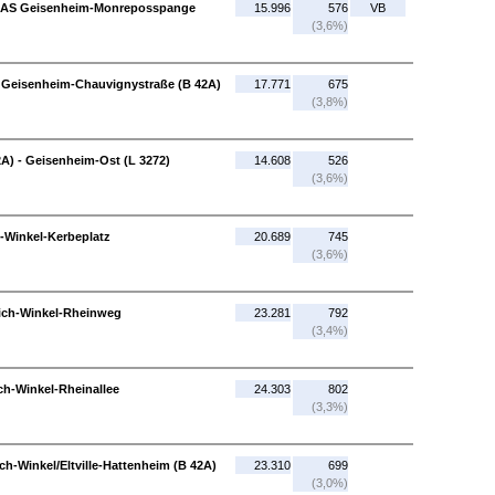
- AS Geisenheim-Monreposspange
15.996
576
VB
(3,6%)
Geisenheim-Chauvignystraße (B 42A)
17.771
675
(3,8%)
A) - Geisenheim-Ost (L 3272)
14.608
526
(3,6%)
h-Winkel-Kerbeplatz
20.689
745
(3,6%)
rich-Winkel-Rheinweg
23.281
792
(3,4%)
ch-Winkel-Rheinallee
24.303
802
(3,3%)
ch-Winkel/Eltville-Hattenheim (B 42A)
23.310
699
(3,0%)