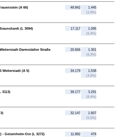
rauenstein (A 66)
49.842
1.445
(2,9%)
-Braunshardt (L 3094)
17.117
1.095
(6,4%)
 Weiterstadt-Darmstädter Straße
20.656
1.301
(6,3%)
S Weiterstadt (A 5)
34.179
1.538
(4,5%)
L 3113)
39.177
3.291
(8,4%)
 3)
32.147
1.607
(5,0%)
 - Geisenheim-Ost (L 3272)
11.892
476