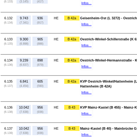
(6.133)
(3.145)
(417)
Infos...
6.132
9.743
936
HE
B 42a
Geisenheim-Ost (L 3272) - Oestrich
(6.134)
(7.341)
(917)
Infos...
6.133
9.300
905
HE
B 42a
Oestrich-Winkel-Schillerstraße (K 
(6.135)
(6.898)
(886)
Infos...
6.134
9.239
898
HE
B 42a
Oestrich-Winkel-Hermannstraße - K
(6.136)
(6.837)
(879)
Infos...
6.135
6.841
605
HE
B 42a
KVP Oestrich-Winkel/Hattenheim (L 3
(6.137)
(4.454)
(590)
Hattenheim (B 42A)
Infos...
6.136
10.042
956
HE
B 43
KVP Mainz-Kastel (B 455) - Mainz-K
(6.138)
(7.638)
(936)
Infos...
6.137
10.042
956
HE
B 43
Mainz-Kastel (B 40) - Mainbrücke
(6.139)
(7.638)
(936)
Infos...