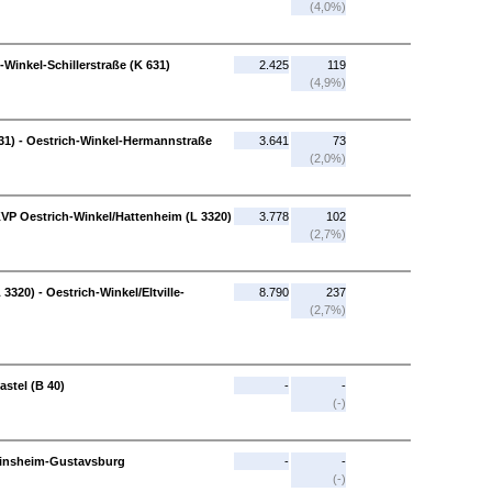
(4,0%)
-Winkel-Schillerstraße (K 631)
2.425
119
(4,9%)
631) - Oestrich-Winkel-Hermannstraße
3.641
73
(2,0%)
VP Oestrich-Winkel/Hattenheim (L 3320)
3.778
102
(2,7%)
320) - Oestrich-Winkel/Eltville-
8.790
237
(2,7%)
astel (B 40)
-
-
(-)
 Ginsheim-Gustavsburg
-
-
(-)