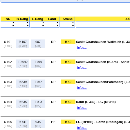
Nr.
B-Rang
L-Rang
Land
Straße
Ab
6.101
9.107
907
RP
B 42
Sankt Goarshausen-Wellmich (L 334
(6.103)
(6.706)
(731)
Infos...
6.102
10.042
1.079
RP
B 42
Sankt Goarshausen (B 274) - Sankt
(6.104)
(7.638)
(902)
Infos...
6.103
9.839
1.042
RP
B 42
Sankt Goarshausen/Patersberg (L 3
(6.105)
(7.436)
(865)
Infos...
6.104
9.635
1.003
RP
B 42
Kaub (L 339) - LG (RP/HE)
(6.106)
(7.233)
(827)
Infos...
6.105
9.741
935
HE
B 42
LG (RP/HE) - Lorch (Rheingau) (L 
(6.107)
(7.339)
(916)
Infos...