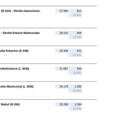
 (B 42A) - Eltville-Hattenheim-
27.984
812
(2,9%)
- Eltville-Erbach-Marktstraße
29.210
906
(3,1%)
ville-Erbacher (K 638)
29.408
912
(3,1%)
ville/Kiedrich (L 3035)
31.587
948
(3,0%)
tville-Martinsthal (L 3036)
35.178
1.055
(3,0%)
S Walluf (B 260)
35.288
1.094
(3,1%)