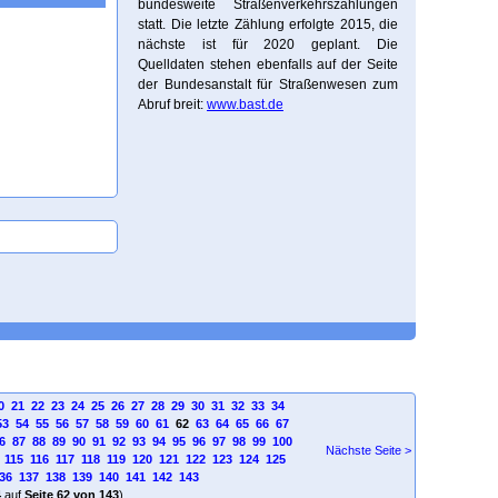
bundesweite Straßenverkehrszählungen
statt. Die letzte Zählung erfolgte 2015, die
nächste ist für 2020 geplant. Die
Quelldaten stehen ebenfalls auf der Seite
der Bundesanstalt für Straßenwesen zum
Abruf breit:
www.bast.de
0
21
22
23
24
25
26
27
28
29
30
31
32
33
34
53
54
55
56
57
58
59
60
61
62
63
64
65
66
67
6
87
88
89
90
91
92
93
94
95
96
97
98
99
100
Nächste Seite >
115
116
117
118
119
120
121
122
123
124
125
36
137
138
139
140
141
142
143
4
auf
Seite 62 von 143
)