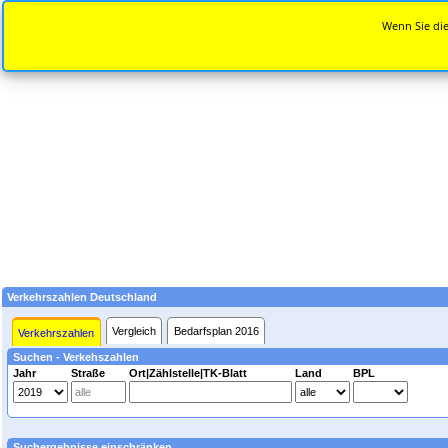
Wenn Sie die
Verkehrszahlen Deutschland
Vergleich
Bedarfsplan 2016
Verkehrszahlen
Suchen - Verkehszahlen
Jahr
Straße
Ort|Zählstelle|TK-Blatt
Land
BPL
Suchergebnisse einschränken