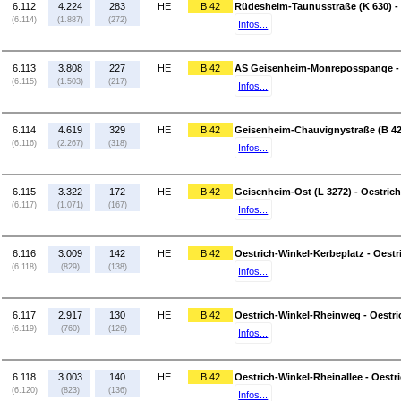
6.112
4.224
283
HE
B 42
Rüdesheim-Taunusstraße (K 630) 
(6.114)
(1.887)
(272)
Infos...
6.113
3.808
227
HE
B 42
AS Geisenheim-Monreposspange - 
(6.115)
(1.503)
(217)
Infos...
6.114
4.619
329
HE
B 42
Geisenheim-Chauvignystraße (B 42
(6.116)
(2.267)
(318)
Infos...
6.115
3.322
172
HE
B 42
Geisenheim-Ost (L 3272) - Oestric
(6.117)
(1.071)
(167)
Infos...
6.116
3.009
142
HE
B 42
Oestrich-Winkel-Kerbeplatz - Oest
(6.118)
(829)
(138)
Infos...
6.117
2.917
130
HE
B 42
Oestrich-Winkel-Rheinweg - Oestri
(6.119)
(760)
(126)
Infos...
6.118
3.003
140
HE
B 42
Oestrich-Winkel-Rheinallee - Oestri
(6.120)
(823)
(136)
Infos...