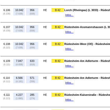
6.106
10.042
956
HE
B 42
Lorch (Rheingau) (L 3033) - Rüde
(6.108)
(7.638)
(936)
Infos...
6.107
10.042
956
HE
B 42
Rüdesheim-Assmannshausen (L 30
(6.109)
(7.638)
(936)
Infos...
6.108
10.042
956
HE
B 42
Rüdesheim-West (OE) - Rüdeshei
(6.110)
(7.638)
(936)
Infos...
6.109
7.047
633
HE
B 42
Rüdesheim-Am Adlerturm - Rüdesh
(6.111)
(4.658)
(618)
Infos...
6.110
6.566
571
HE
B 42
Rüdesheim-Am Adlerturm - Rüdesh
(6.112)
(4.181)
(556)
Infos...
6.111
4.227
285
HE
B 42
Rüdesheim-Kaiserstraße - Rüdeshe
(6.113)
(1.890)
(274)
Infos...