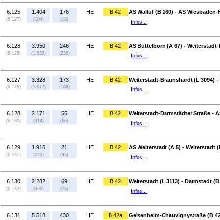
6.125
1.404
176
HE
B 42
AS Walluf (B 260) - AS Wiesbaden-F
(6.127)
(104)
(18)
Infos...
6.126
3.950
246
HE
B 42
AS Büttelborn (A 67) - Weiterstadt
(6.128)
(1.632)
(236)
Infos...
6.127
3.328
173
HE
B 42
Weiterstadt-Braunshardt (L 3094) -
(6.129)
(1.077)
(168)
Infos...
6.128
2.171
56
HE
B 42
Weiterstadt-Darmstädter Straße - A
(6.130)
(314)
(66)
Infos...
6.129
1.916
21
HE
B 42
AS Weiterstadt (A 5) - Weiterstadt (
(6.131)
(223)
(45)
Infos...
6.130
2.282
69
HE
B 42
Weiterstadt (L 3113) - Darmstadt (B
(6.132)
(369)
(76)
Infos...
6.131
5.518
430
HE
B 42a
Geisenheim-Chauvignystraße (B 42)