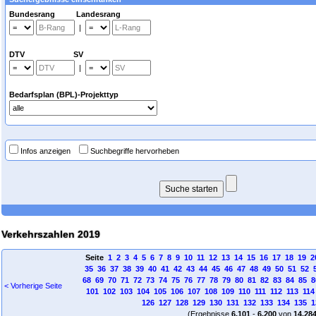
Bundesrang Landesrang
|
DTV SV
|
Bedarfsplan (BPL)-Projekttyp
Infos anzeigen
Suchbegriffe hervorheben
Verkehrszahlen 2019
Seite
1
2
3
4
5
6
7
8
9
10
11
12
13
14
15
16
17
18
19
2
35
36
37
38
39
40
41
42
43
44
45
46
47
48
49
50
51
52
68
69
70
71
72
73
74
75
76
77
78
79
80
81
82
83
84
85
8
< Vorherige Seite
101
102
103
104
105
106
107
108
109
110
111
112
113
114
126
127
128
129
130
131
132
133
134
135
1
(Ergebnisse
6.101
-
6.200
von
14.28