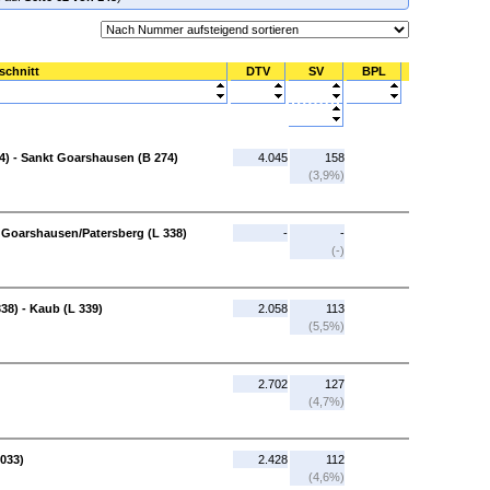
schnitt
DTV
SV
BPL
) - Sankt Goarshausen (B 274)
4.045
158
(3,9%)
 Goarshausen/Patersberg (L 338)
-
-
(-)
38) - Kaub (L 339)
2.058
113
(5,5%)
2.702
127
(4,7%)
3033)
2.428
112
(4,6%)