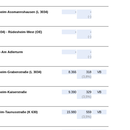
sheim-Assmannshausen (L 3034)
-
-
(-)
34) - Rüdesheim-West (OE)
-
-
(-)
m-Am Adlerturm
-
-
(-)
eim-Grabenstraße (L 3034)
8.366
318
VB
(3,8%)
eim-Kaiserstraße
9.390
329
VB
(3,5%)
im-Taunusstraße (K 630)
15.980
559
VB
(3,5%)