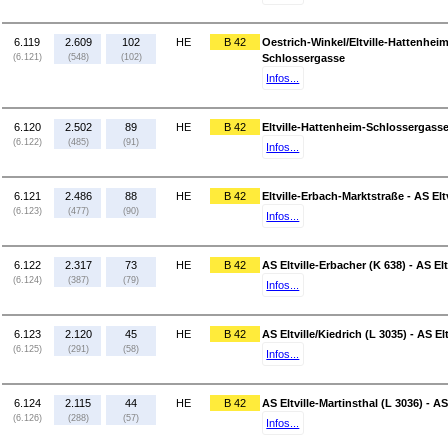
6.119
2.609
102
HE
B 42
Oestrich-Winkel/Eltville-Hattenheim
(6.121)
(548)
(102)
Schlossergasse
Infos...
6.120
2.502
89
HE
B 42
Eltville-Hattenheim-Schlossergasse 
(6.122)
(485)
(91)
Infos...
6.121
2.486
88
HE
B 42
Eltville-Erbach-Marktstraße - AS Elt
(6.123)
(477)
(90)
Infos...
6.122
2.317
73
HE
B 42
AS Eltville-Erbacher (K 638) - AS Elt
(6.124)
(387)
(79)
Infos...
6.123
2.120
45
HE
B 42
AS Eltville/Kiedrich (L 3035) - AS El
(6.125)
(291)
(58)
Infos...
6.124
2.115
44
HE
B 42
AS Eltville-Martinsthal (L 3036) - A
(6.126)
(288)
(57)
Infos...