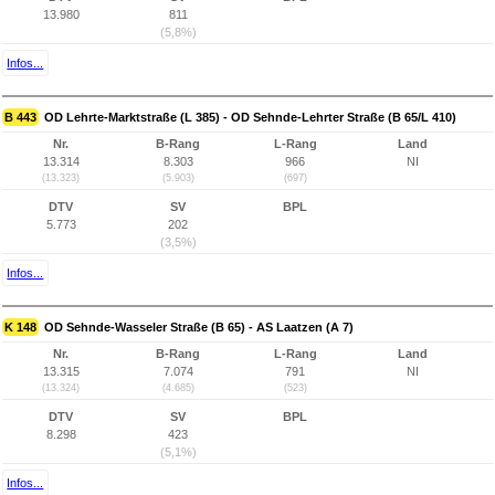
13.980
811
(5,8%)
Infos...
B 443
OD Lehrte-Marktstraße (L 385) - OD Sehnde-Lehrter Straße (B 65/L 410)
Nr.
B-Rang
L-Rang
Land
13.314
8.303
966
NI
(13.323)
(5.903)
(697)
DTV
SV
BPL
5.773
202
(3,5%)
Infos...
K 148
OD Sehnde-Wasseler Straße (B 65) - AS Laatzen (A 7)
Nr.
B-Rang
L-Rang
Land
13.315
7.074
791
NI
(13.324)
(4.685)
(523)
DTV
SV
BPL
8.298
423
(5,1%)
Infos...