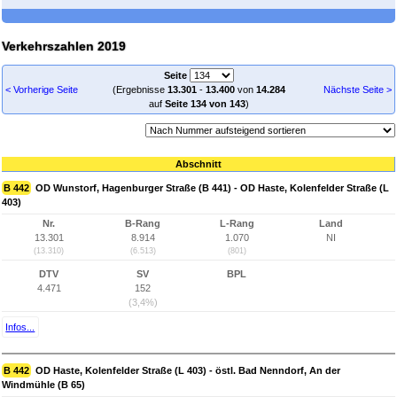
Verkehrszahlen 2019
Seite
< Vorherige Seite
(Ergebnisse
13.301
-
13.400
von
14.284
Nächste Seite >
auf
Seite 134 von 143
)
Abschnitt
B 442
OD Wunstorf, Hagenburger Straße (B 441) - OD Haste, Kolenfelder Straße (L
403)
Nr.
B-Rang
L-Rang
Land
13.301
8.914
1.070
NI
(13.310)
(6.513)
(801)
DTV
SV
BPL
4.471
152
(3,4%)
Infos...
B 442
OD Haste, Kolenfelder Straße (L 403) - östl. Bad Nenndorf, An der
Windmühle (B 65)