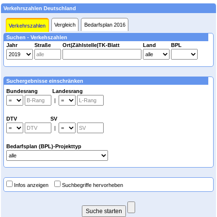
Verkehrszahlen Deutschland
Vergleich
Bedarfsplan 2016
Verkehrszahlen
Suchen - Verkehszahlen
Jahr
Straße
Ort|Zählstelle|TK-Blatt
Land
BPL
Suchergebnisse einschränken
Bundesrang Landesrang
|
DTV SV
|
Bedarfsplan (BPL)-Projekttyp
Infos anzeigen
Suchbegriffe hervorheben