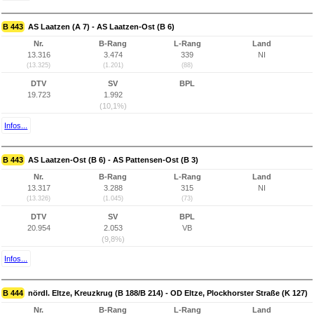
B 443
AS Laatzen (A 7) - AS Laatzen-Ost (B 6)
Nr.
B-Rang
L-Rang
Land
13.316
3.474
339
NI
(13.325)
(1.201)
(88)
DTV
SV
BPL
19.723
1.992
(10,1%)
Infos...
B 443
AS Laatzen-Ost (B 6) - AS Pattensen-Ost (B 3)
Nr.
B-Rang
L-Rang
Land
13.317
3.288
315
NI
(13.326)
(1.045)
(73)
DTV
SV
BPL
20.954
2.053
VB
(9,8%)
Infos...
B 444
nördl. Eltze, Kreuzkrug (B 188/B 214) - OD Eltze, Plockhorster Straße (K 127)
Nr.
B-Rang
L-Rang
Land