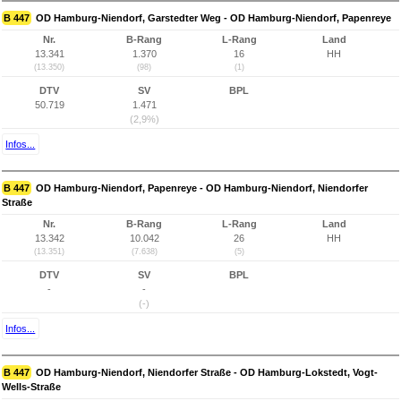
B 447
OD Hamburg-Niendorf, Garstedter Weg - OD Hamburg-Niendorf, Papenreye
Nr.
B-Rang
L-Rang
Land
13.341
1.370
16
HH
(13.350)
(98)
(1)
DTV
SV
BPL
50.719
1.471
(2,9%)
Infos...
B 447
OD Hamburg-Niendorf, Papenreye - OD Hamburg-Niendorf, Niendorfer
Straße
Nr.
B-Rang
L-Rang
Land
13.342
10.042
26
HH
(13.351)
(7.638)
(5)
DTV
SV
BPL
-
-
(-)
Infos...
B 447
OD Hamburg-Niendorf, Niendorfer Straße - OD Hamburg-Lokstedt, Vogt-
Wells-Straße