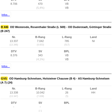
8.706
470
VB
(5,4%)
VB
Infos...
B 446
OD Westerode, Rosenthaler Straße (L 569) - OD Duderstadt, Göttinger Straße
(B 247)
Nr.
B-Rang
L-Rang
Land
13.337
7.042
785
NI
(13.346)
(4.653)
(517)
DTV
SV
BPL
8.376
343
VB
(4,1%)
VB
Infos...
GVS
OD Hamburg-Schnelsen, Holsteiner Chausee (B 4) - AS Hamburg-Schnelsen
(A 7) (24)
Nr.
B-Rang
L-Rang
Land
13.338
10.042
26
HH
(13.347)
(7.638)
(5)
DTV
SV
BPL
-
-
(-)