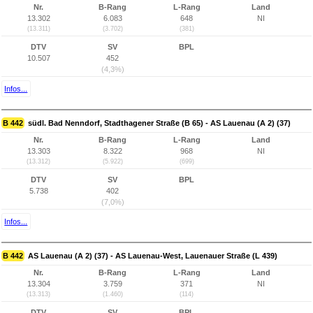
Nr.
B-Rang
L-Rang
Land
13.302
6.083
648
NI
(13.311)
(3.702)
(381)
DTV
SV
BPL
10.507
452
(4,3%)
Infos...
B 442
südl. Bad Nenndorf, Stadthagener Straße (B 65) - AS Lauenau (A 2) (37)
Nr.
B-Rang
L-Rang
Land
13.303
8.322
968
NI
(13.312)
(5.922)
(699)
DTV
SV
BPL
5.738
402
(7,0%)
Infos...
B 442
AS Lauenau (A 2) (37) - AS Lauenau-West, Lauenauer Straße (L 439)
Nr.
B-Rang
L-Rang
Land
13.304
3.759
371
NI
(13.313)
(1.460)
(114)
DTV
SV
BPL