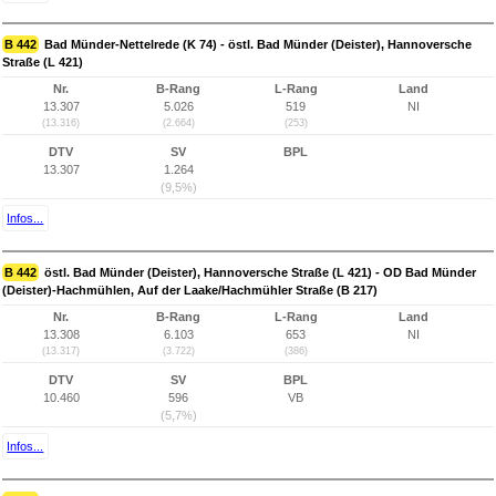
B 442
Bad Münder-Nettelrede (K 74) - östl. Bad Münder (Deister), Hannoversche
Straße (L 421)
Nr.
B-Rang
L-Rang
Land
13.307
5.026
519
NI
(13.316)
(2.664)
(253)
DTV
SV
BPL
13.307
1.264
(9,5%)
Infos...
B 442
östl. Bad Münder (Deister), Hannoversche Straße (L 421) - OD Bad Münder
(Deister)-Hachmühlen, Auf der Laake/Hachmühler Straße (B 217)
Nr.
B-Rang
L-Rang
Land
13.308
6.103
653
NI
(13.317)
(3.722)
(386)
DTV
SV
BPL
10.460
596
VB
(5,7%)
Infos...