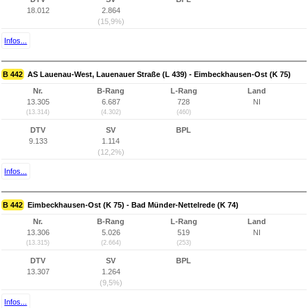
18.012
2.864
(15,9%)
Infos...
B 442
AS Lauenau-West, Lauenauer Straße (L 439) - Eimbeckhausen-Ost (K 75)
Nr.
B-Rang
L-Rang
Land
13.305
6.687
728
NI
(13.314)
(4.302)
(460)
DTV
SV
BPL
9.133
1.114
(12,2%)
Infos...
B 442
Eimbeckhausen-Ost (K 75) - Bad Münder-Nettelrede (K 74)
Nr.
B-Rang
L-Rang
Land
13.306
5.026
519
NI
(13.315)
(2.664)
(253)
DTV
SV
BPL
13.307
1.264
(9,5%)
Infos...