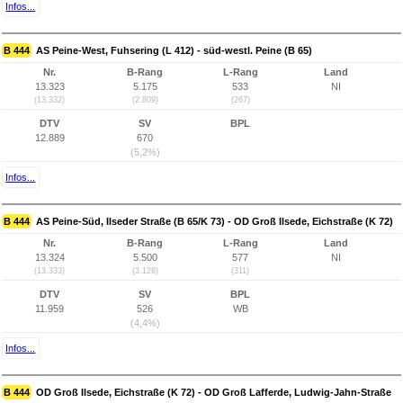
Infos...
B 444
AS Peine-West, Fuhsering (L 412) - süd-westl. Peine (B 65)
Nr.
B-Rang
L-Rang
Land
13.323
5.175
533
NI
(13.332)
(2.809)
(267)
DTV
SV
BPL
12.889
670
(5,2%)
Infos...
B 444
AS Peine-Süd, Ilseder Straße (B 65/K 73) - OD Groß Ilsede, Eichstraße (K 72)
Nr.
B-Rang
L-Rang
Land
13.324
5.500
577
NI
(13.333)
(3.128)
(311)
DTV
SV
BPL
11.959
526
WB
(4,4%)
Infos...
B 444
OD Groß Ilsede, Eichstraße (K 72) - OD Groß Lafferde, Ludwig-Jahn-Straße