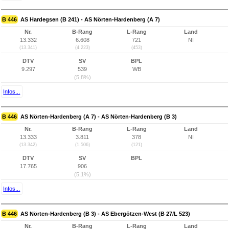
B 446
AS Hardegsen (B 241) - AS Nörten-Hardenberg (A 7)
Nr.
B-Rang
L-Rang
Land
13.332
6.608
721
NI
(13.341)
(4.223)
(453)
DTV
SV
BPL
9.297
539
WB
(5,8%)
Infos...
B 446
AS Nörten-Hardenberg (A 7) - AS Nörten-Hardenberg (B 3)
Nr.
B-Rang
L-Rang
Land
13.333
3.811
378
NI
(13.342)
(1.506)
(121)
DTV
SV
BPL
17.765
906
(5,1%)
Infos...
B 446
AS Nörten-Hardenberg (B 3) - AS Ebergötzen-West (B 27/L 523)
Nr.
B-Rang
L-Rang
Land