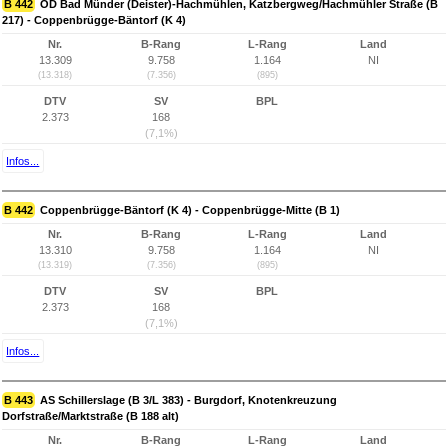
B 442
OD Bad Münder (Deister)-Hachmühlen, Katzbergweg/Hachmühler Straße (B
217) - Coppenbrügge-Bäntorf (K 4)
Nr.
B-Rang
L-Rang
Land
13.309
9.758
1.164
NI
(13.318)
(7.356)
(895)
DTV
SV
BPL
2.373
168
(7,1%)
Infos...
B 442
Coppenbrügge-Bäntorf (K 4) - Coppenbrügge-Mitte (B 1)
Nr.
B-Rang
L-Rang
Land
13.310
9.758
1.164
NI
(13.319)
(7.356)
(895)
DTV
SV
BPL
2.373
168
(7,1%)
Infos...
B 443
AS Schillerslage (B 3/L 383) - Burgdorf, Knotenkreuzung
Dorfstraße/Marktstraße (B 188 alt)
Nr.
B-Rang
L-Rang
Land