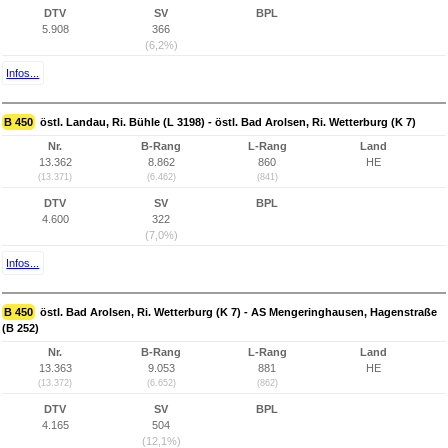
DTV
SV
BPL
5.908
366
(6,2%)
Infos...
B 450
östl. Landau, Ri. Bühle (L 3198) - östl. Bad Arolsen, Ri. Wetterburg (K 7)
Nr.
B-Rang
L-Rang
Land
13.362
8.862
860
HE
(13.371)
(6.462)
(841)
DTV
SV
BPL
4.600
322
(7,0%)
Infos...
B 450
östl. Bad Arolsen, Ri. Wetterburg (K 7) - AS Mengeringhausen, Hagenstraße
(B 252)
Nr.
B-Rang
L-Rang
Land
13.363
9.053
881
HE
(13.372)
(6.652)
(862)
DTV
SV
BPL
4.165
504
(12,1%)