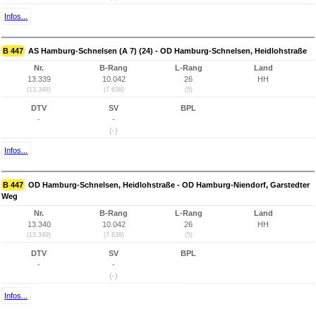
Infos...
B 447
AS Hamburg-Schnelsen (A 7) (24) - OD Hamburg-Schnelsen, Heidlohstraße
Nr.
B-Rang
L-Rang
Land
13.339
10.042
26
HH
(13.348)
(7.638)
(5)
DTV
SV
BPL
-
-
(-)
Infos...
B 447
OD Hamburg-Schnelsen, Heidlohstraße - OD Hamburg-Niendorf, Garstedter
Weg
Nr.
B-Rang
L-Rang
Land
13.340
10.042
26
HH
(13.349)
(7.638)
(5)
DTV
SV
BPL
-
-
(-)
Infos...