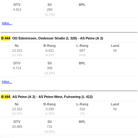
DTV
SV
BPL
4.913
280
(5,7%)
Infos...
B 444
OD Edemissen, Oedesser Straße (L 320) - AS Peine (A 2)
Nr.
B-Rang
L-Rang
Land
13.321
6.421
687
NI
(13.330)
(4.037)
(419)
DTV
SV
BPL
9.714
398
(4,1%)
Infos...
B 444
AS Peine (A 2) - AS Peine-West, Fuhsering (L 412)
Nr.
B-Rang
L-Rang
Land
13.322
3.299
318
NI
(13.331)
(1.054)
(75)
DTV
SV
BPL
20.889
731
(3,5%)