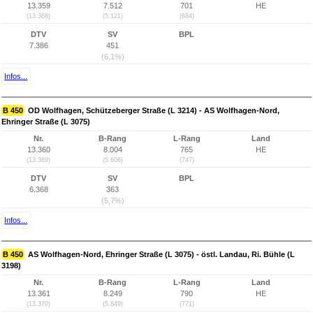
13.359
7.512
701
HE
(13.368)
(5.121)
(684)
DTV
SV
BPL
7.386
451
(6,1%)
Infos...
B 450
OD Wolfhagen, Schützeberger Straße (L 3214) - AS Wolfhagen-Nord,
Ehringer Straße (L 3075)
Nr.
B-Rang
L-Rang
Land
13.360
8.004
765
HE
(13.369)
(5.606)
(747)
DTV
SV
BPL
6.368
363
(5,7%)
Infos...
B 450
AS Wolfhagen-Nord, Ehringer Straße (L 3075) - östl. Landau, Ri. Bühle (L
3198)
Nr.
B-Rang
L-Rang
Land
13.361
8.249
790
HE
(13.370)
(5.849)
(771)