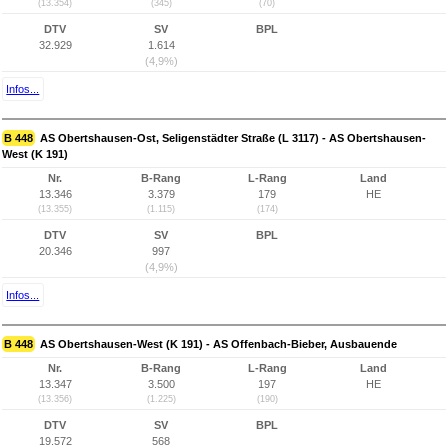
(13.354)
(345)
(70)
DTV
SV
BPL
32.929
1.614
(4,9%)
Infos...
B 448
AS Obertshausen-Ost, Seligenstädter Straße (L 3117) - AS Obertshausen-
West (K 191)
Nr.
B-Rang
L-Rang
Land
13.346
3.379
179
HE
(13.355)
(1.115)
(174)
DTV
SV
BPL
20.346
997
(4,9%)
Infos...
B 448
AS Obertshausen-West (K 191) - AS Offenbach-Bieber, Ausbauende
Nr.
B-Rang
L-Rang
Land
13.347
3.500
197
HE
(13.356)
(1.225)
(190)
DTV
SV
BPL
19.572
568