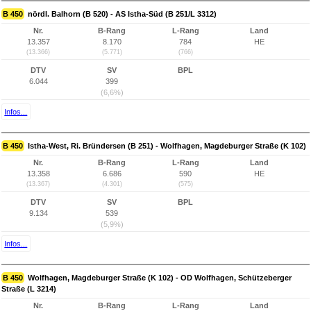
B 450
nördl. Balhorn (B 520) - AS Istha-Süd (B 251/L 3312)
Nr.
B-Rang
L-Rang
Land
13.357
8.170
784
HE
(13.366)
(5.771)
(766)
DTV
SV
BPL
6.044
399
(6,6%)
Infos...
B 450
Istha-West, Ri. Bründersen (B 251) - Wolfhagen, Magdeburger Straße (K 102)
Nr.
B-Rang
L-Rang
Land
13.358
6.686
590
HE
(13.367)
(4.301)
(575)
DTV
SV
BPL
9.134
539
(5,9%)
Infos...
B 450
Wolfhagen, Magdeburger Straße (K 102) - OD Wolfhagen, Schützeberger
Straße (L 3214)
Nr.
B-Rang
L-Rang
Land