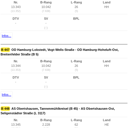
Nr.
B-Rang
L-Rang
Land
13.343
10.042
26
HH
(13.352)
(7.638)
(5)
DTV
SV
BPL
-
-
(-)
Infos...
B 447
OD Hamburg-Lokstedt, Vogt-Wells-Straße - OD Hamburg-Hoheluft-Ost,
Breitenfelder Straße (B 5)
Nr.
B-Rang
L-Rang
Land
13.344
10.042
26
HH
(13.353)
(7.638)
(5)
DTV
SV
BPL
-
-
(-)
Infos...
B 448
AS Obertshausen, Tannenmühlkreisel (B 45) - AS Obertshausen-Ost,
Seligenstädter Straße (L 3117)
Nr.
B-Rang
L-Rang
Land
13.345
2.228
62
HE