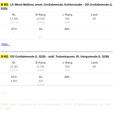
B 451
LK Werra-Meißner, westl. Großalmerode, Kohlenstraße - OD Großalmerode (L
3225)
Nr.
B-Rang
L-Rang
Land
13.366
10.042
956
HE
(13.375)
(7.638)
(936)
DTV
SV
BPL
-
-
(-)
Infos...
B 451
OD Großalmerode (L 3225) - südl. Trubenhausen, Ri. Uengsterode (L 3238)
Nr.
B-Rang
L-Rang
Land
13.367
8.726
838
HE
(13.376)
(6.326)
(819)
DTV
SV
BPL
4.897
313
(6,4%)
Infos...
B 451
südl. Trubenhausen, Ri. Uengsterode (L 3238) - OD Witzenhausen, Am Stieg
(L 3464)