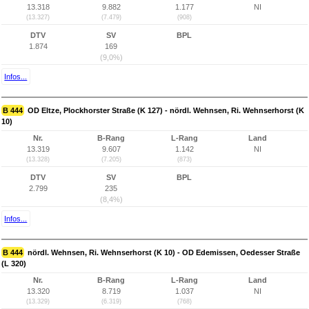
13.318
9.882
1.177
NI
(13.327)
(7.479)
(908)
DTV
SV
BPL
1.874
169
(9,0%)
Infos...
B 444
OD Eltze, Plockhorster Straße (K 127) - nördl. Wehnsen, Ri. Wehnserhorst (K
10)
Nr.
B-Rang
L-Rang
Land
13.319
9.607
1.142
NI
(13.328)
(7.205)
(873)
DTV
SV
BPL
2.799
235
(8,4%)
Infos...
B 444
nördl. Wehnsen, Ri. Wehnserhorst (K 10) - OD Edemissen, Oedesser Straße
(L 320)
Nr.
B-Rang
L-Rang
Land
13.320
8.719
1.037
NI
(13.329)
(6.319)
(768)