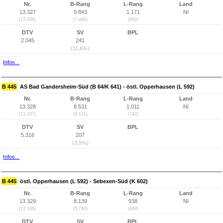
Nr.
B-Rang
L-Rang
Land
13.327
9.843
1.171
NI
(13.336)
(7.440)
(902)
DTV
SV
BPL
2.045
241
(11,8%)
Infos...
B 445
AS Bad Gandersheim-Süd (B 64/K 641) - östl. Opperhausen (L 592)
Nr.
B-Rang
L-Rang
Land
13.328
8.531
1.011
NI
(13.337)
(6.131)
(742)
DTV
SV
BPL
5.316
207
(3,9%)
Infos...
B 445
östl. Opperhausen (L 592) - Sebexen-Süd (K 602)
Nr.
B-Rang
L-Rang
Land
13.329
8.139
938
NI
(13.338)
(5.740)
(669)
DTV
SV
BPL