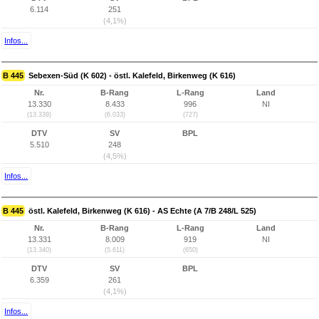
6.114
251
(4,1%)
Infos...
B 445
Sebexen-Süd (K 602) - östl. Kalefeld, Birkenweg (K 616)
Nr.
B-Rang
L-Rang
Land
13.330
8.433
996
NI
(13.339)
(6.033)
(727)
DTV
SV
BPL
5.510
248
(4,5%)
Infos...
B 445
östl. Kalefeld, Birkenweg (K 616) - AS Echte (A 7/B 248/L 525)
Nr.
B-Rang
L-Rang
Land
13.331
8.009
919
NI
(13.340)
(5.611)
(650)
DTV
SV
BPL
6.359
261
(4,1%)
Infos...