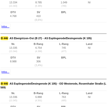
13.334
8.785
1.049
NI
(13.343)
(6.385)
(780)
DTV
SV
BPL
4.768
410
(8,6%)
Infos...
B 446
AS Ebergötzen-Ost (B 27) - AS Esplingerode/Desingerode (K 105)
Nr.
B-Rang
L-Rang
Land
13.335
6.754
745
NI
(13.344)
(4.368)
(477)
DTV
SV
BPL
8.988
306
(3,4%)
Infos...
B 446
AS Esplingerode/Desingerode (K 105) - OD Westerode, Rosenthaler Straße (L
569)
Nr.
B-Rang
L-Rang
Land
13.336
6.888
763
NI
(13.345)
(4.501)
(495)
DTV
SV
BPL