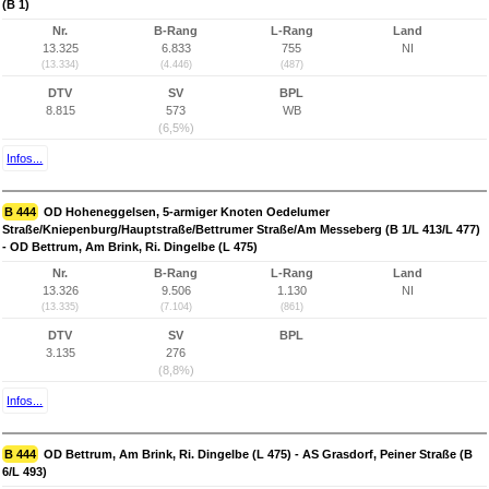
(B 1)
Nr.
B-Rang
L-Rang
Land
13.325
6.833
755
NI
(13.334)
(4.446)
(487)
DTV
SV
BPL
8.815
573
WB
(6,5%)
Infos...
B 444
OD Hoheneggelsen, 5-armiger Knoten Oedelumer
Straße/Kniepenburg/Hauptstraße/Bettrumer Straße/Am Messeberg (B 1/L 413/L 477)
- OD Bettrum, Am Brink, Ri. Dingelbe (L 475)
Nr.
B-Rang
L-Rang
Land
13.326
9.506
1.130
NI
(13.335)
(7.104)
(861)
DTV
SV
BPL
3.135
276
(8,8%)
Infos...
B 444
OD Bettrum, Am Brink, Ri. Dingelbe (L 475) - AS Grasdorf, Peiner Straße (B
6/L 493)