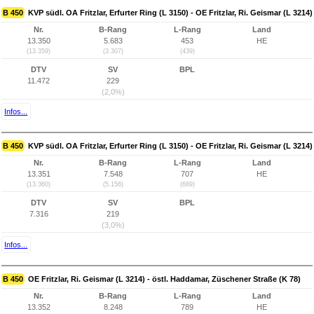
B 450
KVP südl. OA Fritzlar, Erfurter Ring (L 3150) - OE Fritzlar, Ri. Geismar (L 3214)
Nr.
B-Rang
L-Rang
Land
13.350
5.683
453
HE
(13.359)
(3.307)
(439)
DTV
SV
BPL
11.472
229
(2,0%)
Infos...
B 450
KVP südl. OA Fritzlar, Erfurter Ring (L 3150) - OE Fritzlar, Ri. Geismar (L 3214)
Nr.
B-Rang
L-Rang
Land
13.351
7.548
707
HE
(13.360)
(5.156)
(689)
DTV
SV
BPL
7.316
219
(3,0%)
Infos...
B 450
OE Fritzlar, Ri. Geismar (L 3214) - östl. Haddamar, Züschener Straße (K 78)
Nr.
B-Rang
L-Rang
Land
13.352
8.248
789
HE