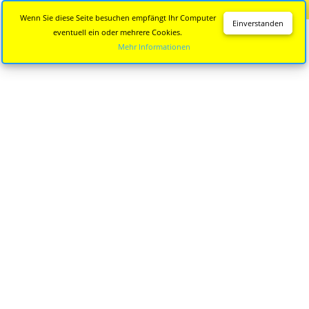
Diese Seite wird nicht mehr aktualisiert.
Zur neuen Seite
Wenn Sie diese Seite besuchen empfängt Ihr Computer
Einverstanden
eventuell ein oder mehrere Cookies.
Mehr Informationen