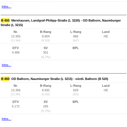
Infos...
B 450
Merxhausen, Landgraf-Philipp-Straße (L 3220) - OD Balhorn, Naumburger
Straße (L 3215)
Nr.
B-Rang
L-Rang
Land
13.355
8.904
866
HE
(13.364)
(6.503)
(847)
DTV
SV
BPL
4.489
301
(6,7%)
Infos...
B 450
OD Balhorn, Naumburger Straße (L 3215) - nördl. Balhorn (B 520)
Nr.
B-Rang
L-Rang
Land
13.356
8.592
829
HE
(13.365)
(6.192)
(810)
DTV
SV
BPL
5.172
295
(5,7%)
Infos...