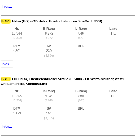
Infos...
B 451
Helsa (B 7) - OD Helsa, Friedrichsbrücker Straße (L 3400)
Nr.
B-Rang
L-Rang
Land
13.364
8.772
846
HE
(13.373)
(6.372)
(827)
DTV
SV
BPL
4.801
230
(4,8%)
Infos...
B 451
OD Helsa, Friedrichsbrücker Straße (L 3400) - LK Werra-Meißner, westl.
Großalmerode, Kohlenstraße
Nr.
B-Rang
L-Rang
Land
13.365
9.049
880
HE
(13.374)
(6.648)
(861)
DTV
SV
BPL
4.173
154
(3,7%)
Infos...