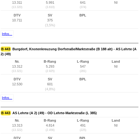
13.311
5.991
641
NI
(13.320)
(3.610)
(374)
DTV
SV
BPL
10.711
375
(3,5%)
Infos...
B 443
Burgdorf, Knotenkreuzung Dorfstraße/Marktstraße (B 188 alt) - AS Lehrte (A
2) (49)
Nr.
B-Rang
L-Rang
Land
13.312
5.293
547
NI
(13.321)
(2.925)
(281)
DTV
SV
BPL
12.530
601
(4,8%)
Infos...
B 443
AS Lehrte (A 2) (49) - OD Lehrte-Marktstraße (L 385)
Nr.
B-Rang
L-Rang
Land
13.313
4.814
491
NI
(13.322)
(2.456)
(225)
DTV
SV
BPL