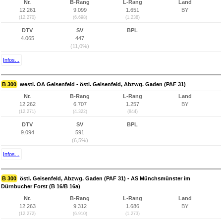
Nr.
B-Rang
L-Rang
Land
12.261
9.099
1.651
BY
(12.270)
(6.698)
(1.238)
DTV
SV
BPL
4.065
447
(11,0%)
Infos...
B 300
westl. OA Geisenfeld - östl. Geisenfeld, Abzwg. Gaden (PAF 31)
Nr.
B-Rang
L-Rang
Land
12.262
6.707
1.257
BY
(12.271)
(4.322)
(844)
DTV
SV
BPL
9.094
591
(6,5%)
Infos...
B 300
östl. Geisenfeld, Abzwg. Gaden (PAF 31) - AS Münchsmünster im
Dürnbucher Forst (B 16/B 16a)
Nr.
B-Rang
L-Rang
Land
12.263
9.312
1.686
BY
(12.272)
(6.910)
(1.273)