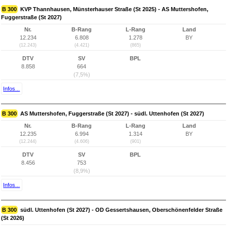
B 300
KVP Thannhausen, Münsterhauser Straße (St 2025) - AS Muttershofen,
Fuggerstraße (St 2027)
Nr.
B-Rang
L-Rang
Land
12.234
6.808
1.278
BY
(12.243)
(4.421)
(865)
DTV
SV
BPL
8.858
664
(7,5%)
Infos...
B 300
AS Muttershofen, Fuggerstraße (St 2027) - südl. Uttenhofen (St 2027)
Nr.
B-Rang
L-Rang
Land
12.235
6.994
1.314
BY
(12.244)
(4.606)
(901)
DTV
SV
BPL
8.456
753
(8,9%)
Infos...
B 300
südl. Uttenhofen (St 2027) - OD Gessertshausen, Oberschönenfelder Straße
(St 2026)