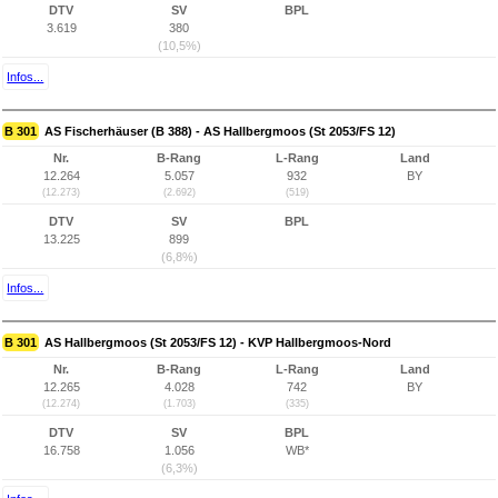
DTV
SV
BPL
3.619
380
(10,5%)
Infos...
B 301
AS Fischerhäuser (B 388) - AS Hallbergmoos (St 2053/FS 12)
Nr.
B-Rang
L-Rang
Land
12.264
5.057
932
BY
(12.273)
(2.692)
(519)
DTV
SV
BPL
13.225
899
(6,8%)
Infos...
B 301
AS Hallbergmoos (St 2053/FS 12) - KVP Hallbergmoos-Nord
Nr.
B-Rang
L-Rang
Land
12.265
4.028
742
BY
(12.274)
(1.703)
(335)
DTV
SV
BPL
16.758
1.056
WB*
(6,3%)