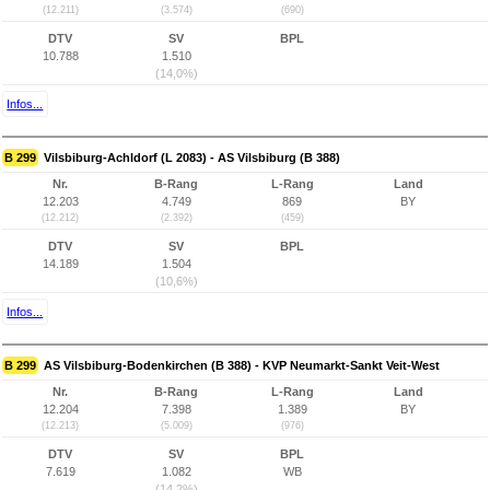
(12.211)
(3.574)
(690)
DTV
SV
BPL
10.788
1.510
(14,0%)
Infos...
B 299
Vilsbiburg-Achldorf (L 2083) - AS Vilsbiburg (B 388)
Nr.
B-Rang
L-Rang
Land
12.203
4.749
869
BY
(12.212)
(2.392)
(459)
DTV
SV
BPL
14.189
1.504
(10,6%)
Infos...
B 299
AS Vilsbiburg-Bodenkirchen (B 388) - KVP Neumarkt-Sankt Veit-West
Nr.
B-Rang
L-Rang
Land
12.204
7.398
1.389
BY
(12.213)
(5.009)
(976)
DTV
SV
BPL
7.619
1.082
WB
(14,2%)