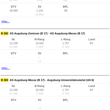
(12.247)
(520)
(92)
DTV
SV
BPL
28.584
1.143
VB
(4,0%)
Infos...
B 300
AS Augsburg-Zentrum (B 17) - AS Augsburg-Messe (B 17)
Nr.
B-Rang
L-Rang
Land
12.239
10.042
1.757
BY
(12.248)
(7.638)
(1.344)
DTV
SV
BPL
-
-
(-)
Infos...
B 300
AS Augsburg-Messe (B 17) - Augsburg-Universtitätsviertel (AS 6)
Nr.
B-Rang
L-Rang
Land
12.240
10.042
1.757
BY
(12.249)
(7.638)
(1.344)
DTV
SV
BPL
-
-
(-)