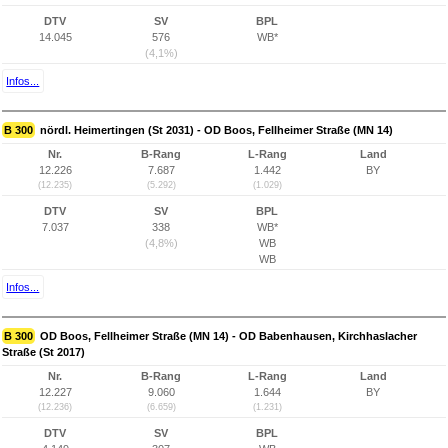
DTV
SV
BPL
14.045
576
WB*
(4,1%)
Infos...
B 300
nördl. Heimertingen (St 2031) - OD Boos, Fellheimer Straße (MN 14)
Nr.
B-Rang
L-Rang
Land
12.226
7.687
1.442
BY
(12.235)
(5.292)
(1.029)
DTV
SV
BPL
7.037
338
WB*
(4,8%)
WB
WB
Infos...
B 300
OD Boos, Fellheimer Straße (MN 14) - OD Babenhausen, Kirchhaslacher
Straße (St 2017)
Nr.
B-Rang
L-Rang
Land
12.227
9.060
1.644
BY
(12.236)
(6.659)
(1.231)
DTV
SV
BPL