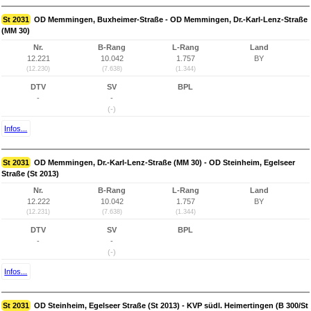
St 2031
OD Memmingen, Buxheimer-Straße - OD Memmingen, Dr.-Karl-Lenz-Straße
(MM 30)
Nr.
B-Rang
L-Rang
Land
12.221
10.042
1.757
BY
(12.230)
(7.638)
(1.344)
DTV
SV
BPL
-
-
(-)
Infos...
St 2031
OD Memmingen, Dr.-Karl-Lenz-Straße (MM 30) - OD Steinheim, Egelseer
Straße (St 2013)
Nr.
B-Rang
L-Rang
Land
12.222
10.042
1.757
BY
(12.231)
(7.638)
(1.344)
DTV
SV
BPL
-
-
(-)
Infos...
St 2031
OD Steinheim, Egelseer Straße (St 2013) - KVP südl. Heimertingen (B 300/St