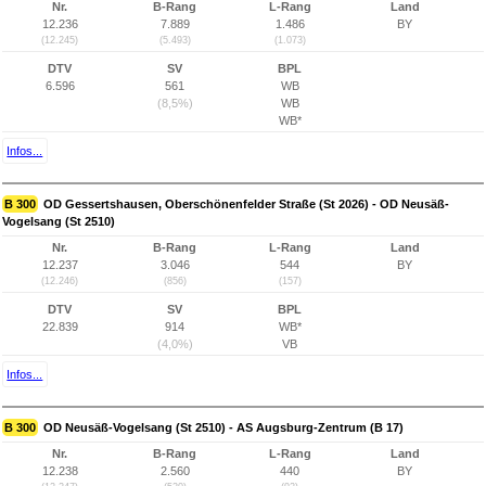
Nr.
B-Rang
L-Rang
Land
12.236
7.889
1.486
BY
(12.245)
(5.493)
(1.073)
DTV
SV
BPL
6.596
561
WB
(8,5%)
WB
WB*
Infos...
B 300
OD Gessertshausen, Oberschönenfelder Straße (St 2026) - OD Neusäß-
Vogelsang (St 2510)
Nr.
B-Rang
L-Rang
Land
12.237
3.046
544
BY
(12.246)
(856)
(157)
DTV
SV
BPL
22.839
914
WB*
(4,0%)
VB
Infos...
B 300
OD Neusäß-Vogelsang (St 2510) - AS Augsburg-Zentrum (B 17)
Nr.
B-Rang
L-Rang
Land
12.238
2.560
440
BY