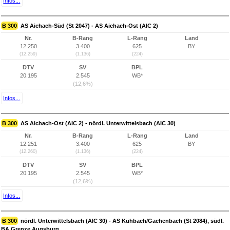
Infos...
B 300
AS Aichach-Süd (St 2047) - AS Aichach-Ost (AIC 2)
Nr.
B-Rang
L-Rang
Land
12.250
3.400
625
BY
(12.259)
(1.136)
(224)
DTV
SV
BPL
20.195
2.545
WB*
(12,6%)
Infos...
B 300
AS Aichach-Ost (AIC 2) - nördl. Unterwittelsbach (AIC 30)
Nr.
B-Rang
L-Rang
Land
12.251
3.400
625
BY
(12.260)
(1.136)
(224)
DTV
SV
BPL
20.195
2.545
WB*
(12,6%)
Infos...
B 300
nördl. Unterwittelsbach (AIC 30) - AS Kühbach/Gachenbach (St 2084), südl.
BA Grenze Augsburg