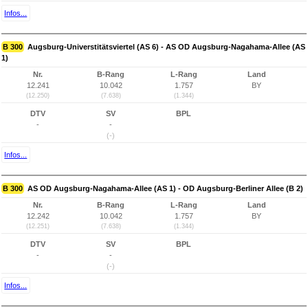
Infos...
B 300
Augsburg-Universtitätsviertel (AS 6) - AS OD Augsburg-Nagahama-Allee (AS
1)
Nr.
B-Rang
L-Rang
Land
12.241
10.042
1.757
BY
(12.250)
(7.638)
(1.344)
DTV
SV
BPL
-
-
(-)
Infos...
B 300
AS OD Augsburg-Nagahama-Allee (AS 1) - OD Augsburg-Berliner Allee (B 2)
Nr.
B-Rang
L-Rang
Land
12.242
10.042
1.757
BY
(12.251)
(7.638)
(1.344)
DTV
SV
BPL
-
-
(-)
Infos...