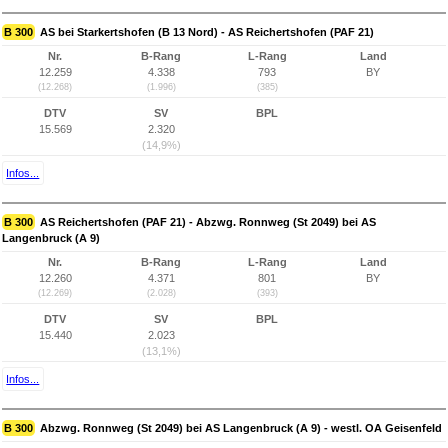
B 300
AS bei Starkertshofen (B 13 Nord) - AS Reichertshofen (PAF 21)
Nr.
B-Rang
L-Rang
Land
12.259
4.338
793
BY
(12.268)
(1.996)
(385)
DTV
SV
BPL
15.569
2.320
(14,9%)
Infos...
B 300
AS Reichertshofen (PAF 21) - Abzwg. Ronnweg (St 2049) bei AS
Langenbruck (A 9)
Nr.
B-Rang
L-Rang
Land
12.260
4.371
801
BY
(12.269)
(2.028)
(393)
DTV
SV
BPL
15.440
2.023
(13,1%)
Infos...
B 300
Abzwg. Ronnweg (St 2049) bei AS Langenbruck (A 9) - westl. OA Geisenfeld