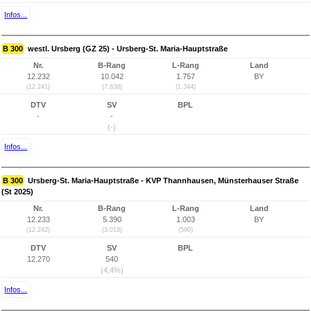
Infos...
B 300
westl. Ursberg (GZ 25) - Ursberg-St. Maria-Hauptstraße
Nr.
B-Rang
L-Rang
Land
12.232
10.042
1.757
BY
(12.241)
(7.638)
(1.344)
DTV
SV
BPL
-
-
(-)
Infos...
B 300
Ursberg-St. Maria-Hauptstraße - KVP Thannhausen, Münsterhauser Straße
(St 2025)
Nr.
B-Rang
L-Rang
Land
12.233
5.390
1.003
BY
(12.242)
(3.018)
(590)
DTV
SV
BPL
12.270
540
(4,4%)
Infos...