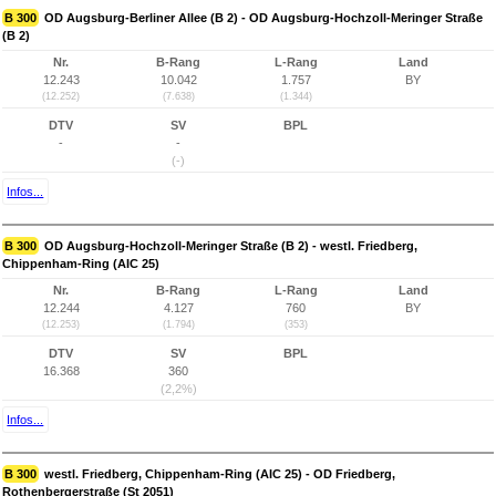
B 300
OD Augsburg-Berliner Allee (B 2) - OD Augsburg-Hochzoll-Meringer Straße
(B 2)
Nr.
B-Rang
L-Rang
Land
12.243
10.042
1.757
BY
(12.252)
(7.638)
(1.344)
DTV
SV
BPL
-
-
(-)
Infos...
B 300
OD Augsburg-Hochzoll-Meringer Straße (B 2) - westl. Friedberg,
Chippenham-Ring (AIC 25)
Nr.
B-Rang
L-Rang
Land
12.244
4.127
760
BY
(12.253)
(1.794)
(353)
DTV
SV
BPL
16.368
360
(2,2%)
Infos...
B 300
westl. Friedberg, Chippenham-Ring (AIC 25) - OD Friedberg,
Rothenbergerstraße (St 2051)