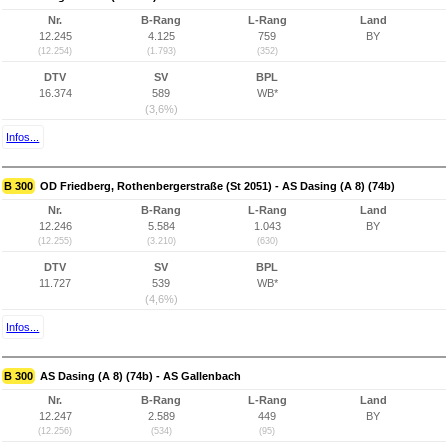
Nr.
B-Rang
L-Rang
Land
12.245
4.125
759
BY
(12.254)
(1.793)
(352)
DTV
SV
BPL
16.374
589
WB*
(3,6%)
Infos...
B 300
OD Friedberg, Rothenbergerstraße (St 2051) - AS Dasing (A 8) (74b)
Nr.
B-Rang
L-Rang
Land
12.246
5.584
1.043
BY
(12.255)
(3.210)
(630)
DTV
SV
BPL
11.727
539
WB*
(4,6%)
Infos...
B 300
AS Dasing (A 8) (74b) - AS Gallenbach
Nr.
B-Rang
L-Rang
Land
12.247
2.589
449
BY
(12.256)
(534)
(95)