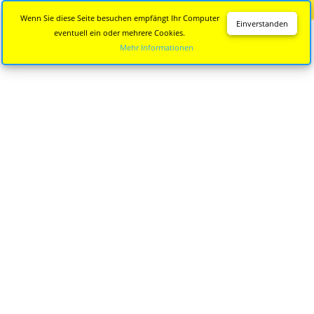
Diese Seite wird nicht mehr aktualisiert.
Zur neuen Seite
Wenn Sie diese Seite besuchen empfängt Ihr Computer
Einverstanden
eventuell ein oder mehrere Cookies.
Mehr Informationen