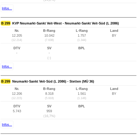
Infos...
B 299
KVP Neumarkt-Sankt Veit-West - Neumarkt-Sankt Veit-Süd (L 2086)
Nr.
B-Rang
L-Rang
Land
12.205
10.042
1.757
BY
(12.214)
(7.638)
(1.344)
DTV
SV
BPL
-
-
(-)
Infos...
B 299
Neumarkt-Sankt Veit-Süd (L 2086) - Stetten (MÜ 36)
Nr.
B-Rang
L-Rang
Land
12.206
8.318
1.561
BY
(12.215)
(5.918)
(1.148)
DTV
SV
BPL
5.743
959
(16,7%)
Infos...