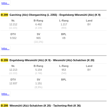
Infos...
B 299
Garching (Alz)-Obergarching (L 2355) - Engelsberg-Wiesmühl (Alz) (K 9)
Nr.
B-Rang
L-Rang
Land
12.212
6.492
1.217
BY
(12.221)
(4.108)
(804)
DTV
SV
BPL
9.552
965
VB
(10,1%)
Infos...
B 299
Engelsberg-Wiesmühl (Alz) (K 9) - Wiesmühl (Alz)-Schalchen (K 20)
Nr.
B-Rang
L-Rang
Land
12.213
5.154
953
BY
(12.222)
(2.788)
(540)
DTV
SV
BPL
12.937
1.151
(8,9%)
Infos...
B 299
Wiesmühl (Alz)-Schalchen (K 20) - Tacherting-Reit (K 36)