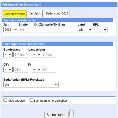
Verkehrszahlen Deutschland
Vergleich
Bedarfsplan 2016
Verkehrszahlen
Suchen - Verkehszahlen
Jahr
Straße
Ort|Zählstelle|TK-Blatt
Land
BPL
Suchergebnisse einschränken
Bundesrang Landesrang
|
DTV SV
|
Bedarfsplan (BPL)-Projekttyp
Infos anzeigen
Suchbegriffe hervorheben