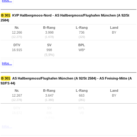
Infos...
B 301
KVP Hallbergmoos-Nord - AS Hallbergmoss/Flughafen München (A 92/St
2584)
Nr.
B-Rang
L-Rang
Land
12.266
3.998
736
BY
(12.275)
(1.678)
(329)
DTV
SV
BPL
16.915
998
WB*
(5,9%)
Infos...
B 301
AS Hallbergmoss/Flughafen München (A 92/St 2584) - AS Freising-Mitte (A
92/FS 44)
Nr.
B-Rang
L-Rang
Land
12.267
3.647
663
BY
(12.276)
(1.360)
(261)
DTV
SV
BPL
18.672
896
VB
(4,8%)
Infos...