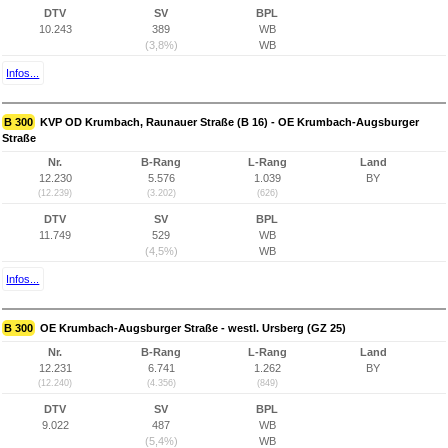
DTV
SV
BPL
10.243
389
WB
(3,8%)
WB
Infos...
B 300
KVP OD Krumbach, Raunauer Straße (B 16) - OE Krumbach-Augsburger
Straße
Nr.
B-Rang
L-Rang
Land
12.230
5.576
1.039
BY
(12.239)
(3.202)
(626)
DTV
SV
BPL
11.749
529
WB
(4,5%)
WB
Infos...
B 300
OE Krumbach-Augsburger Straße - westl. Ursberg (GZ 25)
Nr.
B-Rang
L-Rang
Land
12.231
6.741
1.262
BY
(12.240)
(4.356)
(849)
DTV
SV
BPL
9.022
487
WB
(5,4%)
WB