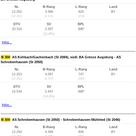
Nr.
B-Rang
L-Rang
Land
12.252
3.386
620
BY
(12.261)
(1.122)
(219)
DTV
SV
BPL
20.316
2.397
WB*
(11,8%)
Infos...
B 300
AS Kühbach/Gachenbach (St 2084), südl. BA Grenze Augsburg - AS
Schrobenhausen (St 2050)
Nr.
B-Rang
L-Rang
Land
12.253
4.087
747
BY
(12.262)
(1.757)
(340)
DTV
SV
BPL
16.534
2.447
WB*
(14,8%)
Infos...
B 300
AS Schrobenhausen (St 2050) - Schrobenhausen-Mühlried (St 2046)
Nr.
B-Rang
L-Rang
Land
12.254
4.398
806
BY