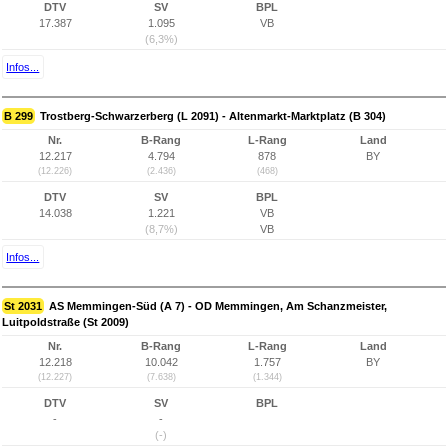
DTV
SV
BPL
17.387
1.095
VB
(6,3%)
Infos...
B 299
Trostberg-Schwarzerberg (L 2091) - Altenmarkt-Marktplatz (B 304)
Nr.
B-Rang
L-Rang
Land
12.217
4.794
878
BY
(12.226)
(2.436)
(468)
DTV
SV
BPL
14.038
1.221
VB
(8,7%)
VB
Infos...
St 2031
AS Memmingen-Süd (A 7) - OD Memmingen, Am Schanzmeister,
Luitpoldstraße (St 2009)
Nr.
B-Rang
L-Rang
Land
12.218
10.042
1.757
BY
(12.227)
(7.638)
(1.344)
DTV
SV
BPL
-
-
(-)