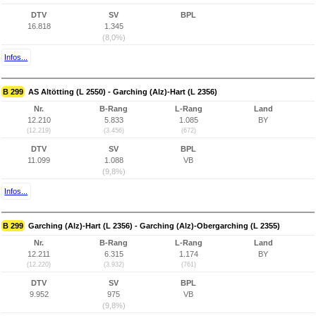
DTV
SV
BPL
16.818
1.345
(8,0%)
Infos...
B 299
AS Altötting (L 2550) - Garching (Alz)-Hart (L 2356)
Nr.
B-Rang
L-Rang
Land
12.210
5.833
1.085
BY
(12.219)
(3.456)
(672)
DTV
SV
BPL
11.099
1.088
VB
(9,8%)
Infos...
B 299
Garching (Alz)-Hart (L 2356) - Garching (Alz)-Obergarching (L 2355)
Nr.
B-Rang
L-Rang
Land
12.211
6.315
1.174
BY
(12.220)
(3.932)
(761)
DTV
SV
BPL
9.952
975
VB
(9,8%)