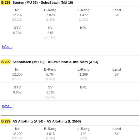
B 299
Stetten (MÜ 36) - Schoßbach (MÜ 10)
Nr.
B-Rang
L-Rang
Land
12.207
7.828
1.472
BY
(12.216)
(5.433)
(1.059)
DTV
SV
BPL
6.734
815
(12,1%)
Infos...
B 299
Schoßbach (MÜ 10) - AS Mühldorf a. Inn-Nord (A 94)
Nr.
B-Rang
L-Rang
Land
12.208
6.764
1.269
BY
(12.217)
(4.378)
(856)
DTV
SV
BPL
8.952
1.101
(12,3%)
Infos...
B 299
AS Altötting (A 94) - AS Altötting (L 2550)
Nr.
B-Rang
L-Rang
Land
12.209
4.015
740
BY
(12.218)
(1.692)
(333)