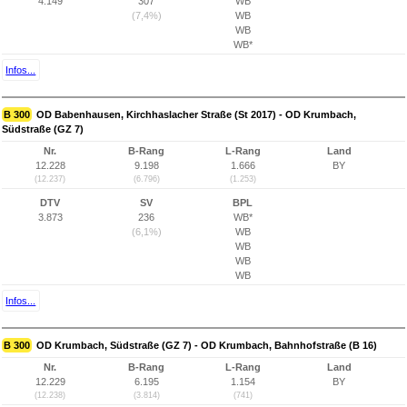
4.149
307
WB
(7,4%)
WB
WB
WB*
Infos...
B 300
OD Babenhausen, Kirchhaslacher Straße (St 2017) - OD Krumbach,
Südstraße (GZ 7)
Nr.
B-Rang
L-Rang
Land
12.228
9.198
1.666
BY
(12.237)
(6.796)
(1.253)
DTV
SV
BPL
3.873
236
WB*
(6,1%)
WB
WB
WB
WB
Infos...
B 300
OD Krumbach, Südstraße (GZ 7) - OD Krumbach, Bahnhofstraße (B 16)
Nr.
B-Rang
L-Rang
Land
12.229
6.195
1.154
BY
(12.238)
(3.814)
(741)