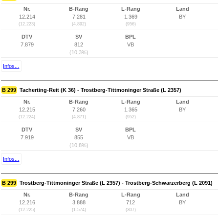
Nr.
B-Rang
L-Rang
Land
12.214
7.281
1.369
BY
(12.223)
(4.892)
(956)
DTV
SV
BPL
7.879
812
VB
(10,3%)
Infos...
B 299
Tacherting-Reit (K 36) - Trostberg-Tittmoninger Straße (L 2357)
Nr.
B-Rang
L-Rang
Land
12.215
7.260
1.365
BY
(12.224)
(4.871)
(952)
DTV
SV
BPL
7.919
855
VB
(10,8%)
Infos...
B 299
Trostberg-Tittmoninger Straße (L 2357) - Trostberg-Schwarzerberg (L 2091)
Nr.
B-Rang
L-Rang
Land
12.216
3.888
712
BY
(12.225)
(1.574)
(307)