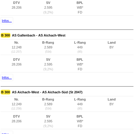
DTV
SV
BPL
28.206
2.595
WB*
(9,2%)
FD
Infos...
B 300
AS Gallenbach - AS Aichach-West
Nr.
B-Rang
L-Rang
Land
12.248
2.589
449
BY
(12.257)
(534)
(95)
DTV
SV
BPL
28.206
2.595
WB*
(9,2%)
FD
Infos...
B 300
AS Aichach-West - AS Aichach-Süd (St 2047)
Nr.
B-Rang
L-Rang
Land
12.249
2.589
449
BY
(12.258)
(534)
(95)
DTV
SV
BPL
28.206
2.595
WB*
(9,2%)
FD