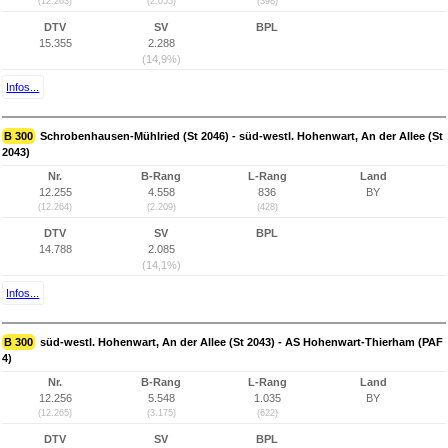
(12.263)
(2.055)
(398)
DTV
SV
BPL
15.355
2.288
(14,9%)
Infos...
B 300
Schrobenhausen-Mühlried (St 2046) - süd-westl. Hohenwart, An der Allee (St
2043)
Nr.
B-Rang
L-Rang
Land
12.255
4.558
836
BY
(12.264)
(2.209)
(428)
DTV
SV
BPL
14.788
2.085
(14,1%)
Infos...
B 300
süd-westl. Hohenwart, An der Allee (St 2043) - AS Hohenwart-Thierham (PAF
4)
Nr.
B-Rang
L-Rang
Land
12.256
5.548
1.035
BY
(12.265)
(3.175)
(622)
DTV
SV
BPL