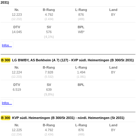
2031)
Nr.
B-Rang
L-Rang
Land
12.223
4.792
876
BY
(12.232)
(2.434)
(466)
DTV
SV
BPL
14.045
576
WB*
(4,1%)
Infos...
B 300
LG BW/BY, AS Berkheim (A 7) (127) - KVP südl. Heimertingen (B 300/St 2031)
Nr.
B-Rang
L-Rang
Land
12.224
7.928
1.494
BY
(12.233)
(5.532)
(1.081)
DTV
SV
BPL
6.519
639
(9,8%)
Infos...
B 300
KVP südl. Heimertingen (B 300/St 2031) - nördl. Heimertingen (St 2031)
Nr.
B-Rang
L-Rang
Land
12.225
4.792
876
BY
(12.234)
(2.434)
(466)