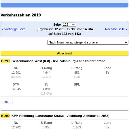
Verkehrszahlen 2019
Seite
< Vorherige Seite
(Ergebnisse
12.201
-
12.300
von
14.284
Nächste Seite >
auf
Seite 123 von 143
)
Abschnitt
B 299
Geisenhausen-West (K 8) - KVP Vilsbiburg-Landshuter Straße
Nr.
B-Rang
L-Rang
Land
12.201
4.644
851
BY
(12.210)
(2.291)
(441)
DTV
SV
BPL
14.545
1.891
(13,0%)
Infos...
B 299
KVP Vilsbiburg-Landshuter Straße - Vilsbiburg-Achldorf (L 2083)
Nr.
B-Rang
L-Rang
Land
12.202
5.955
1.103
BY