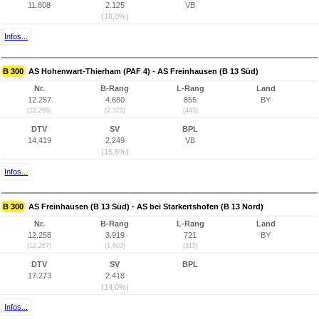
11.808
2.125
VB
(18,0%)
Infos...
B 300
AS Hohenwart-Thierham (PAF 4) - AS Freinhausen (B 13 Süd)
Nr.
B-Rang
L-Rang
Land
12.257
4.680
855
BY
(12.266)
(2.325)
(445)
DTV
SV
BPL
14.419
2.249
VB
(15,6%)
Infos...
B 300
AS Freinhausen (B 13 Süd) - AS bei Starkertshofen (B 13 Nord)
Nr.
B-Rang
L-Rang
Land
12.258
3.919
721
BY
(12.267)
(1.603)
(315)
DTV
SV
BPL
17.273
2.418
(14,0%)
Infos...