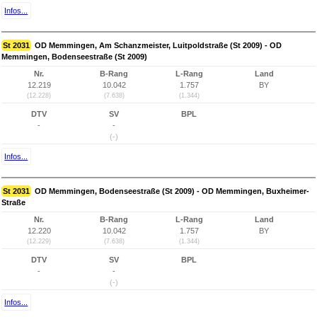
Infos...
St 2031
OD Memmingen, Am Schanzmeister, Luitpoldstraße (St 2009) - OD
Memmingen, Bodenseestraße (St 2009)
Nr.
B-Rang
L-Rang
Land
12.219
10.042
1.757
BY
(12.228)
(7.638)
(1.344)
DTV
SV
BPL
-
-
(-)
Infos...
St 2031
OD Memmingen, Bodenseestraße (St 2009) - OD Memmingen, Buxheimer-
Straße
Nr.
B-Rang
L-Rang
Land
12.220
10.042
1.757
BY
(12.229)
(7.638)
(1.344)
DTV
SV
BPL
-
-
(-)
Infos...