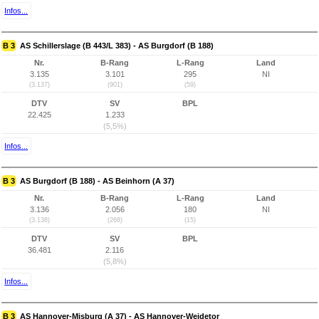
Infos...
B 3
AS Schillerslage (B 443/L 383) - AS Burgdorf (B 188)
Nr.
B-Rang
L-Rang
Land
3.135
3.101
295
NI
(3.137)
(901)
(59)
DTV
SV
BPL
22.425
1.233
(5,5%)
Infos...
B 3
AS Burgdorf (B 188) - AS Beinhorn (A 37)
Nr.
B-Rang
L-Rang
Land
3.136
2.056
180
NI
(3.138)
(268)
(15)
DTV
SV
BPL
36.481
2.116
(5,8%)
Infos...
B 3
AS Hannover-Misburg (A 37) - AS Hannover-Weidetor