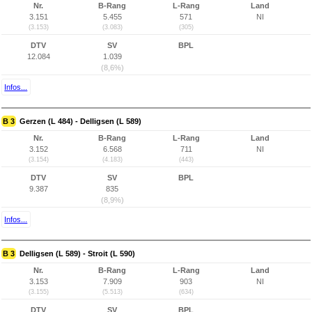
Nr.
B-Rang
L-Rang
Land
3.151
5.455
571
NI
(3.153)
(3.083)
(305)
DTV
SV
BPL
12.084
1.039
(8,6%)
Infos...
B 3
Gerzen (L 484) - Delligsen (L 589)
Nr.
B-Rang
L-Rang
Land
3.152
6.568
711
NI
(3.154)
(4.183)
(443)
DTV
SV
BPL
9.387
835
(8,9%)
Infos...
B 3
Delligsen (L 589) - Stroit (L 590)
Nr.
B-Rang
L-Rang
Land
3.153
7.909
903
NI
(3.155)
(5.513)
(634)
DTV
SV
BPL