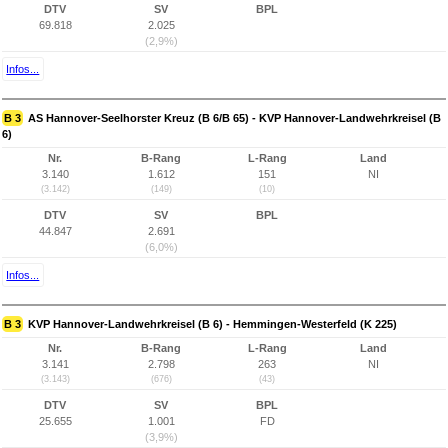
DTV
SV
BPL
69.818
2.025
(2,9%)
Infos...
B 3
AS Hannover-Seelhorster Kreuz (B 6/B 65) - KVP Hannover-Landwehrkreisel (B
6)
Nr.
B-Rang
L-Rang
Land
3.140
1.612
151
NI
(3.142)
(149)
(10)
DTV
SV
BPL
44.847
2.691
(6,0%)
Infos...
B 3
KVP Hannover-Landwehrkreisel (B 6) - Hemmingen-Westerfeld (K 225)
Nr.
B-Rang
L-Rang
Land
3.141
2.798
263
NI
(3.143)
(676)
(43)
DTV
SV
BPL
25.655
1.001
FD
(3,9%)