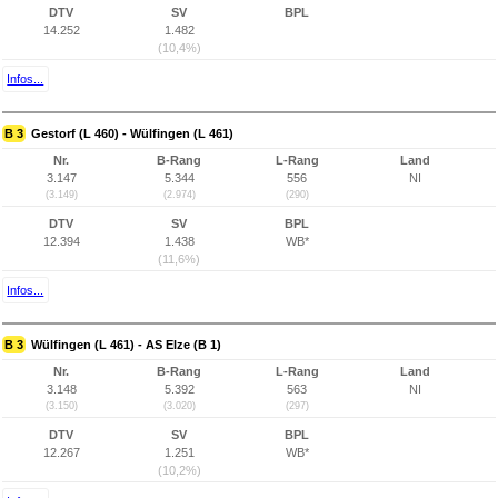
DTV
SV
BPL
14.252
1.482
(10,4%)
Infos...
B 3
Gestorf (L 460) - Wülfingen (L 461)
Nr.
B-Rang
L-Rang
Land
3.147
5.344
556
NI
(3.149)
(2.974)
(290)
DTV
SV
BPL
12.394
1.438
WB*
(11,6%)
Infos...
B 3
Wülfingen (L 461) - AS Elze (B 1)
Nr.
B-Rang
L-Rang
Land
3.148
5.392
563
NI
(3.150)
(3.020)
(297)
DTV
SV
BPL
12.267
1.251
WB*
(10,2%)