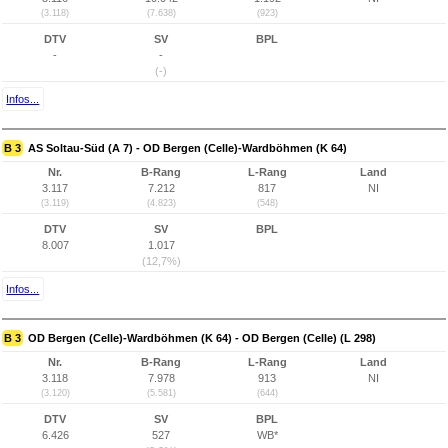
(3.118)
(7.638)
(923)
DTV
SV
BPL
-
-
(-)
Infos...
B 3
AS Soltau-Süd (A 7) - OD Bergen (Celle)-Wardböhmen (K 64)
Nr.
B-Rang
L-Rang
Land
3.117
7.212
817
NI
(3.119)
(4.823)
(548)
DTV
SV
BPL
8.007
1.017
(12,7%)
Infos...
B 3
OD Bergen (Celle)-Wardböhmen (K 64) - OD Bergen (Celle) (L 298)
Nr.
B-Rang
L-Rang
Land
3.118
7.978
913
NI
(3.120)
(5.581)
(644)
DTV
SV
BPL
6.426
527
WB*