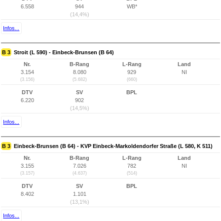
6.558
944
WB*
(14,4%)
Infos...
B 3
Stroit (L 590) - Einbeck-Brunsen (B 64)
Nr.
B-Rang
L-Rang
Land
3.154
8.080
929
NI
(3.156)
(5.682)
(660)
DTV
SV
BPL
6.220
902
(14,5%)
Infos...
B 3
Einbeck-Brunsen (B 64) - KVP Einbeck-Markoldendorfer Straße (L 580, K 511)
Nr.
B-Rang
L-Rang
Land
3.155
7.026
782
NI
(3.157)
(4.637)
(514)
DTV
SV
BPL
8.402
1.101
(13,1%)
Infos...