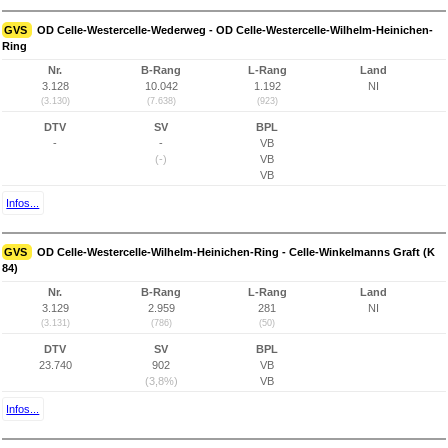
GVS
OD Celle-Westercelle-Wederweg - OD Celle-Westercelle-Wilhelm-Heinichen-
Ring
Nr.
B-Rang
L-Rang
Land
3.128
10.042
1.192
NI
(3.130)
(7.638)
(923)
DTV
SV
BPL
-
-
VB
(-)
VB
VB
Infos...
GVS
OD Celle-Westercelle-Wilhelm-Heinichen-Ring - Celle-Winkelmanns Graft (K
84)
Nr.
B-Rang
L-Rang
Land
3.129
2.959
281
NI
(3.131)
(786)
(50)
DTV
SV
BPL
23.740
902
VB
(3,8%)
VB
Infos...