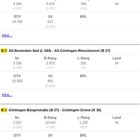
3.165
3.637
355
NI
(3.167)
(1.351)
(100)
DTV
SV
BPL
18.705
617
(3,3%)
Infos...
B 3
AS Bovenden-Süd (L 544) - AS Göttingen-Rinschenrott (B 27)
Nr.
B-Rang
L-Rang
Land
3.166
2.972
282
NI
(3.168)
(797)
(51)
DTV
SV
BPL
23.592
802
(3,4%)
Infos...
B 3
Göttingen-Bürgerstraße (B 27) - Göttingen-Grone (K 36)
Nr.
B-Rang
L-Rang
Land
3.167
10.042
1.192
NI
(3.169)
(7.638)
(923)
DTV
SV
BPL