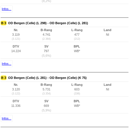
(8,2%)
Infos...
B 3
OD Bergen (Celle) (L 298) - OD Bergen (Celle) (L 281)
Nr.
B-Rang
L-Rang
Land
3.119
4.741
477
NI
(3.121)
(2.384)
(212)
DTV
SV
BPL
14.224
797
WB*
(5,6%)
Infos...
B 3
OD Bergen (Celle) (L 281) - OD Bergen (Celle) (K 75)
Nr.
B-Rang
L-Rang
Land
3.120
5.731
603
NI
(3.122)
(3.354)
(336)
DTV
SV
BPL
11.336
669
WB*
(5,9%)
Infos...