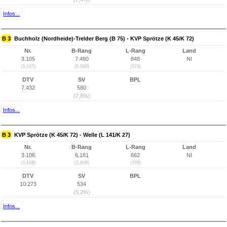
Infos...
B 3
Buchholz (Nordheide)-Trelder Berg (B 75) - KVP Sprötze (K 45/K 72)
Nr.
B-Rang
L-Rang
Land
3.105
7.490
848
NI
(3.107)
(5.099)
(579)
DTV
SV
BPL
7.432
580
(7,8%)
Infos...
B 3
KVP Sprötze (K 45/K 72) - Welle (L 141/K 27)
Nr.
B-Rang
L-Rang
Land
3.106
6.181
662
NI
(3.108)
(3.800)
(395)
DTV
SV
BPL
10.273
534
(5,2%)
Infos...