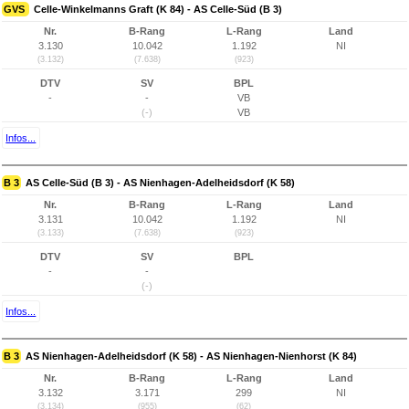
GVS
Celle-Winkelmanns Graft (K 84) - AS Celle-Süd (B 3)
Nr.
B-Rang
L-Rang
Land
3.130
10.042
1.192
NI
(3.132)
(7.638)
(923)
DTV
SV
BPL
-
-
VB
(-)
VB
Infos...
B 3
AS Celle-Süd (B 3) - AS Nienhagen-Adelheidsdorf (K 58)
Nr.
B-Rang
L-Rang
Land
3.131
10.042
1.192
NI
(3.133)
(7.638)
(923)
DTV
SV
BPL
-
-
(-)
Infos...
B 3
AS Nienhagen-Adelheidsdorf (K 58) - AS Nienhagen-Nienhorst (K 84)
Nr.
B-Rang
L-Rang
Land
3.132
3.171
299
NI
(3.134)
(955)
(62)