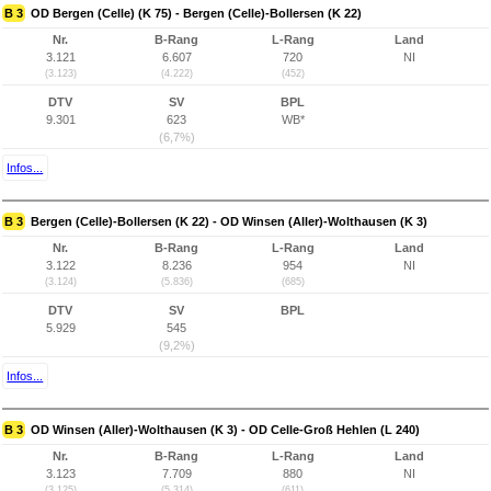
B 3
OD Bergen (Celle) (K 75) - Bergen (Celle)-Bollersen (K 22)
Nr.
B-Rang
L-Rang
Land
3.121
6.607
720
NI
(3.123)
(4.222)
(452)
DTV
SV
BPL
9.301
623
WB*
(6,7%)
Infos...
B 3
Bergen (Celle)-Bollersen (K 22) - OD Winsen (Aller)-Wolthausen (K 3)
Nr.
B-Rang
L-Rang
Land
3.122
8.236
954
NI
(3.124)
(5.836)
(685)
DTV
SV
BPL
5.929
545
(9,2%)
Infos...
B 3
OD Winsen (Aller)-Wolthausen (K 3) - OD Celle-Groß Hehlen (L 240)
Nr.
B-Rang
L-Rang
Land
3.123
7.709
880
NI
(3.125)
(5.314)
(611)