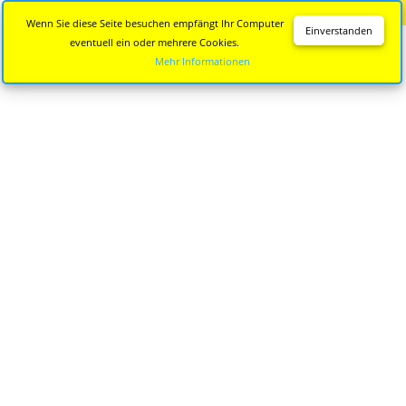
Diese Seite wird nicht mehr aktualisiert.
Zur neuen Seite
Wenn Sie diese Seite besuchen empfängt Ihr Computer
Einverstanden
eventuell ein oder mehrere Cookies.
Mehr Informationen