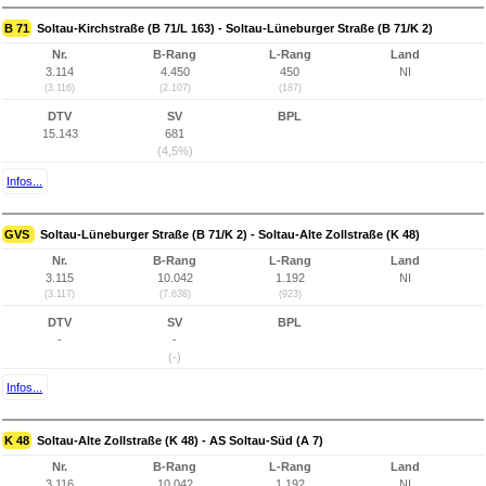
B 71
Soltau-Kirchstraße (B 71/L 163) - Soltau-Lüneburger Straße (B 71/K 2)
Nr.
B-Rang
L-Rang
Land
3.114
4.450
450
NI
(3.116)
(2.107)
(187)
DTV
SV
BPL
15.143
681
(4,5%)
Infos...
GVS
Soltau-Lüneburger Straße (B 71/K 2) - Soltau-Alte Zollstraße (K 48)
Nr.
B-Rang
L-Rang
Land
3.115
10.042
1.192
NI
(3.117)
(7.638)
(923)
DTV
SV
BPL
-
-
(-)
Infos...
K 48
Soltau-Alte Zollstraße (K 48) - AS Soltau-Süd (A 7)
Nr.
B-Rang
L-Rang
Land
3.116
10.042
1.192
NI