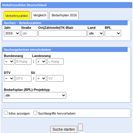
Verkehrszahlen Deutschland
Vergleich
Bedarfsplan 2016
Verkehrszahlen
Suchen - Verkehszahlen
Jahr
Straße
Ort|Zählstelle|TK-Blatt
Land
BPL
Suchergebnisse einschränken
Bundesrang Landesrang
|
DTV SV
|
Bedarfsplan (BPL)-Projekttyp
Infos anzeigen
Suchbegriffe hervorheben