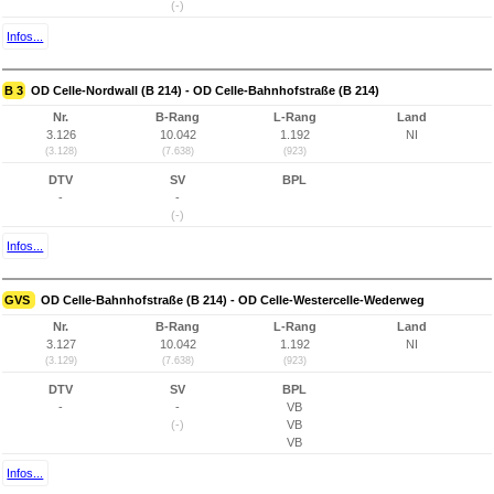
(-)
Infos...
B 3
OD Celle-Nordwall (B 214) - OD Celle-Bahnhofstraße (B 214)
Nr.
B-Rang
L-Rang
Land
3.126
10.042
1.192
NI
(3.128)
(7.638)
(923)
DTV
SV
BPL
-
-
(-)
Infos...
GVS
OD Celle-Bahnhofstraße (B 214) - OD Celle-Westercelle-Wederweg
Nr.
B-Rang
L-Rang
Land
3.127
10.042
1.192
NI
(3.129)
(7.638)
(923)
DTV
SV
BPL
-
-
VB
(-)
VB
VB
Infos...