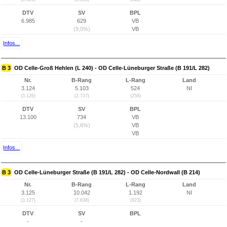
DTV
SV
BPL
6.985
629
VB
(9,0%)
VB
Infos...
B 3
OD Celle-Groß Hehlen (L 240) - OD Celle-Lüneburger Straße (B 191/L 282)
Nr.
B-Rang
L-Rang
Land
3.124
5.103
524
NI
(3.126)
(2.737)
(258)
DTV
SV
BPL
13.100
734
VB
(5,6%)
VB
VB
Infos...
B 3
OD Celle-Lüneburger Straße (B 191/L 282) - OD Celle-Nordwall (B 214)
Nr.
B-Rang
L-Rang
Land
3.125
10.042
1.192
NI
(3.127)
(7.638)
(923)
DTV
SV
BPL
-
-