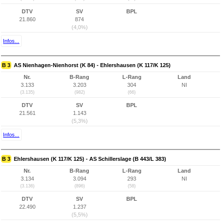
DTV
SV
BPL
21.860
874
(4,0%)
Infos...
B 3
AS Nienhagen-Nienhorst (K 84) - Ehlershausen (K 117/K 125)
Nr.
B-Rang
L-Rang
Land
3.133
3.203
304
NI
(3.135)
(982)
(66)
DTV
SV
BPL
21.561
1.143
(5,3%)
Infos...
B 3
Ehlershausen (K 117/K 125) - AS Schillerslage (B 443/L 383)
Nr.
B-Rang
L-Rang
Land
3.134
3.094
293
NI
(3.136)
(896)
(58)
DTV
SV
BPL
22.490
1.237
(5,5%)