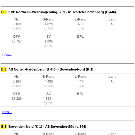
B 3
KVP Northeim-Westumgehung-Süd - AS Nörten-Hardenberg (B 446)
Nr.
B-Rang
L-Rang
Land
3.163
4.029
403
NI
(3.165)
(1.704)
(144)
DTV
SV
BPL
16.757
1.005
(6,0%)
Infos...
B 3
AS Nörten-Hardenberg (B 446) - Bovenden-Nord (K 1)
Nr.
B-Rang
L-Rang
Land
3.164
4.430
447
NI
(3.166)
(2.087)
(184)
DTV
SV
BPL
15.223
518
(3,4%)
Infos...
B 3
Bovenden-Nord (K 1) - AS Bovenden-Süd (L 544)
Nr.
B-Rang
L-Rang
Land