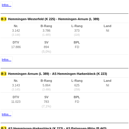
Infos...
B 3
Hemmingen-Westerfeld (K 225) - Hemmingen-Arnum (L 389)
Nr.
B-Rang
L-Rang
Land
3.142
3.786
373
NI
(3.144)
(1.485)
(116)
DTV
SV
BPL
17.886
894
FD
(5,0%)
Infos...
B 3
Hemmingen-Arnum (L 389) - AS Hemmingen-Harkenbleck (K 223)
Nr.
B-Rang
L-Rang
Land
3.143
5.864
625
NI
(3.145)
(3.486)
(358)
DTV
SV
BPL
11.023
783
FD
(7,1%)
Infos...
B 3
AS Hemmingen-Harkenbleck (K 223) - AS Pattensen-Mitte (B 443)