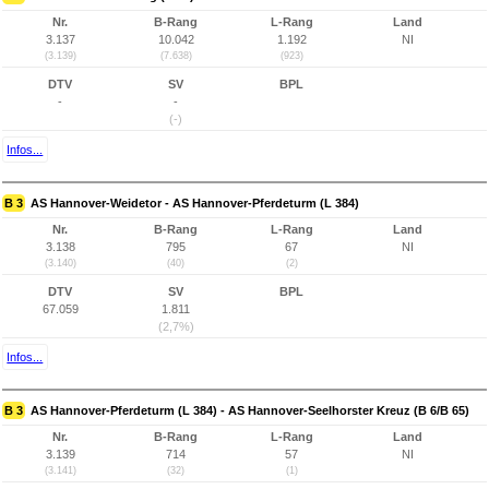
Nr.
B-Rang
L-Rang
Land
3.137
10.042
1.192
NI
(3.139)
(7.638)
(923)
DTV
SV
BPL
-
-
(-)
Infos...
B 3
AS Hannover-Weidetor - AS Hannover-Pferdeturm (L 384)
Nr.
B-Rang
L-Rang
Land
3.138
795
67
NI
(3.140)
(40)
(2)
DTV
SV
BPL
67.059
1.811
(2,7%)
Infos...
B 3
AS Hannover-Pferdeturm (L 384) - AS Hannover-Seelhorster Kreuz (B 6/B 65)
Nr.
B-Rang
L-Rang
Land
3.139
714
57
NI
(3.141)
(32)
(1)