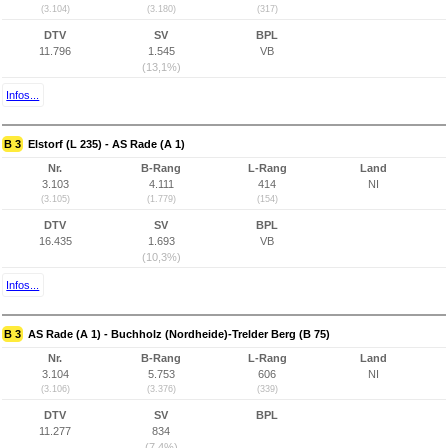
(3.104)
(3.180)
(317)
DTV
SV
BPL
11.796
1.545
VB
(13,1%)
Infos...
B 3
Elstorf (L 235) - AS Rade (A 1)
Nr.
B-Rang
L-Rang
Land
3.103
4.111
414
NI
(3.105)
(1.779)
(154)
DTV
SV
BPL
16.435
1.693
VB
(10,3%)
Infos...
B 3
AS Rade (A 1) - Buchholz (Nordheide)-Trelder Berg (B 75)
Nr.
B-Rang
L-Rang
Land
3.104
5.753
606
NI
(3.106)
(3.376)
(339)
DTV
SV
BPL
11.277
834
(7,4%)