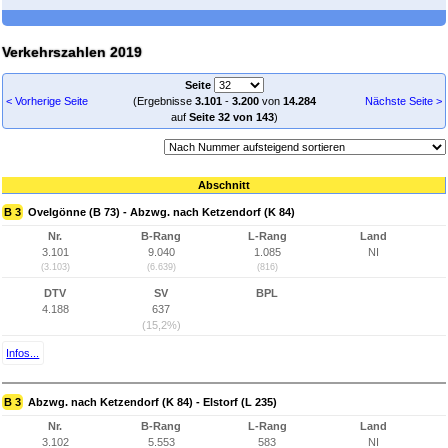
Verkehrszahlen 2019
Seite
< Vorherige Seite
(Ergebnisse
3.101
-
3.200
von
14.284
Nächste Seite >
auf
Seite 32 von 143
)
Abschnitt
B 3
Ovelgönne (B 73) - Abzwg. nach Ketzendorf (K 84)
Nr.
B-Rang
L-Rang
Land
3.101
9.040
1.085
NI
(3.103)
(6.639)
(816)
DTV
SV
BPL
4.188
637
(15,2%)
Infos...
B 3
Abzwg. nach Ketzendorf (K 84) - Elstorf (L 235)
Nr.
B-Rang
L-Rang
Land
3.102
5.553
583
NI