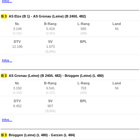
Infos...
B 3
AS Elze (B 1) - AS Gronau (Leine) (B 240/L 482)
Nr.
B-Rang
L-Rang
Land
3.149
5.419
565
NI
(3.151)
(3.047)
(299)
DTV
SV
BPL
12.196
1.073
(8,8%)
Infos...
B 3
AS Gronau (Leine) (B 240/L 482) - Brüggen (Leine) (L 480)
Nr.
B-Rang
L-Rang
Land
3.150
6.541
703
NI
(3.152)
(4.157)
(435)
DTV
SV
BPL
9.452
907
(9,6%)
Infos...
B 3
Brüggen (Leine) (L 480) - Gerzen (L 484)