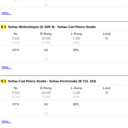
-
-
(-)
Infos...
K 1
Soltau-Wolterdingen (K 24/K 9) - Soltau-Carl-Peters-Straße
Nr.
B-Rang
L-Rang
Land
3.112
10.042
1.192
NI
(3.114)
(7.638)
(923)
DTV
SV
BPL
-
-
(-)
Infos...
K 1
Soltau-Carl-Peters-Straße - Soltau-Kirchstraße (B 71/L 163)
Nr.
B-Rang
L-Rang
Land
3.113
10.042
1.192
NI
(3.115)
(7.638)
(923)
DTV
SV
BPL
-
-
(-)
Infos...