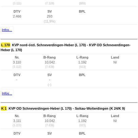
(3.111)
(7.326)
(889)
DTV
SV
BPL
2.466
293
(11,9%)
Infos...
L 170
KVP nord-östl. Schneverdingen-Heber (L 170) - KVP OD Schneverdingen-
Heber (L 170)
Nr.
B-Rang
L-Rang
Land
3.110
10.042
1.192
NI
(3.112)
(7.638)
(923)
DTV
SV
BPL
-
-
(-)
Infos...
K 1
KVP OD Schneverdingen-Heber (L 170) - Soltau-Wolterdingen (K 24/K 9)
Nr.
B-Rang
L-Rang
Land
3.111
10.042
1.192
NI
(3.113)
(7.638)
(923)
DTV
SV
BPL