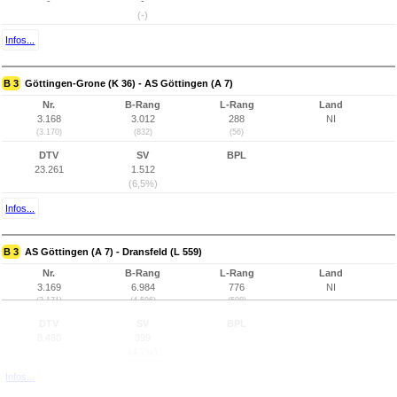
-
-
(-)
Infos...
B 3
Göttingen-Grone (K 36) - AS Göttingen (A 7)
Nr.
B-Rang
L-Rang
Land
3.168
3.012
288
NI
(3.170)
(832)
(56)
DTV
SV
BPL
23.261
1.512
(6,5%)
Infos...
B 3
AS Göttingen (A 7) - Dransfeld (L 559)
Nr.
B-Rang
L-Rang
Land
3.169
6.984
776
NI
(3.171)
(4.596)
(508)
DTV
SV
BPL
8.480
399
(4,7%)
Infos...