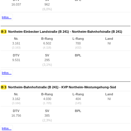
16.037
962
(6,0%)
Infos...
B 3
Northeim-Einbecker Landstraße (B 241) - Northeim-Bahnhofstraße (B 241)
Nr.
B-Rang
L-Rang
Land
3.161
6.502
700
NI
(3.163)
(4.118)
(432)
DTV
SV
BPL
9.531
295
(3,1%)
Infos...
B 3
Northeim-Bahnhofstraße (B 241) - KVP Northeim-Westumgehung-Süd
Nr.
B-Rang
L-Rang
Land
3.162
4.030
404
NI
(3.164)
(1.705)
(145)
DTV
SV
BPL
16.756
385
(2,3%)
Infos...