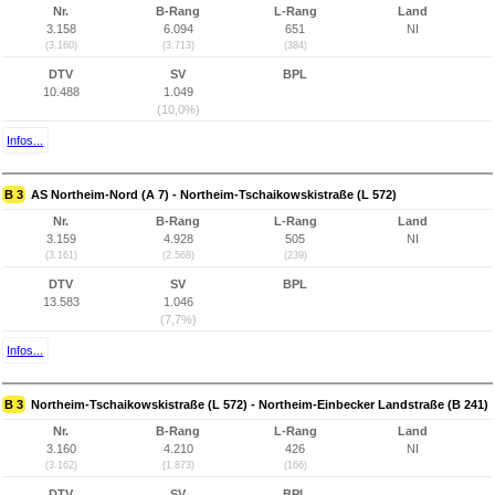
Nr.
B-Rang
L-Rang
Land
3.158
6.094
651
NI
(3.160)
(3.713)
(384)
DTV
SV
BPL
10.488
1.049
(10,0%)
Infos...
B 3
AS Northeim-Nord (A 7) - Northeim-Tschaikowskistraße (L 572)
Nr.
B-Rang
L-Rang
Land
3.159
4.928
505
NI
(3.161)
(2.568)
(239)
DTV
SV
BPL
13.583
1.046
(7,7%)
Infos...
B 3
Northeim-Tschaikowskistraße (L 572) - Northeim-Einbecker Landstraße (B 241)
Nr.
B-Rang
L-Rang
Land
3.160
4.210
426
NI
(3.162)
(1.873)
(166)
DTV
SV
BPL