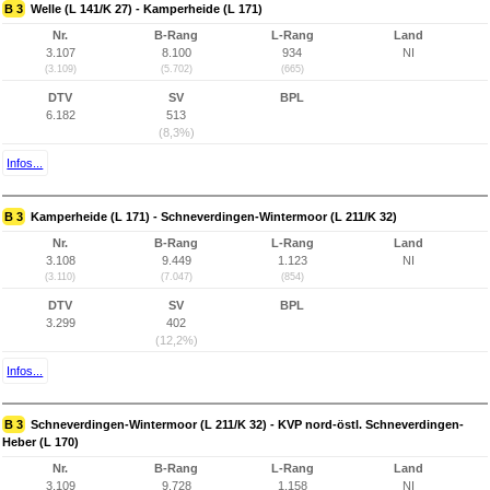
B 3
Welle (L 141/K 27) - Kamperheide (L 171)
Nr.
B-Rang
L-Rang
Land
3.107
8.100
934
NI
(3.109)
(5.702)
(665)
DTV
SV
BPL
6.182
513
(8,3%)
Infos...
B 3
Kamperheide (L 171) - Schneverdingen-Wintermoor (L 211/K 32)
Nr.
B-Rang
L-Rang
Land
3.108
9.449
1.123
NI
(3.110)
(7.047)
(854)
DTV
SV
BPL
3.299
402
(12,2%)
Infos...
B 3
Schneverdingen-Wintermoor (L 211/K 32) - KVP nord-östl. Schneverdingen-
Heber (L 170)
Nr.
B-Rang
L-Rang
Land
3.109
9.728
1.158
NI