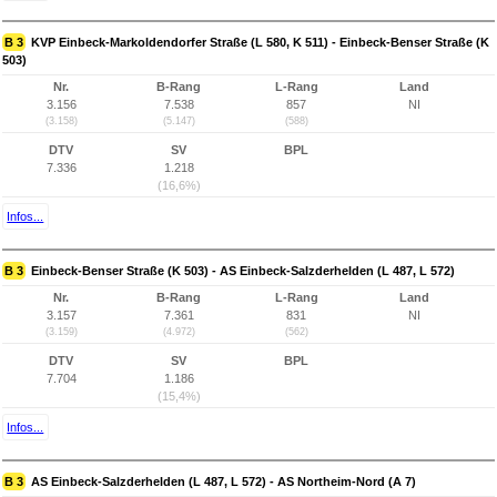
B 3
KVP Einbeck-Markoldendorfer Straße (L 580, K 511) - Einbeck-Benser Straße (K
503)
Nr.
B-Rang
L-Rang
Land
3.156
7.538
857
NI
(3.158)
(5.147)
(588)
DTV
SV
BPL
7.336
1.218
(16,6%)
Infos...
B 3
Einbeck-Benser Straße (K 503) - AS Einbeck-Salzderhelden (L 487, L 572)
Nr.
B-Rang
L-Rang
Land
3.157
7.361
831
NI
(3.159)
(4.972)
(562)
DTV
SV
BPL
7.704
1.186
(15,4%)
Infos...
B 3
AS Einbeck-Salzderhelden (L 487, L 572) - AS Northeim-Nord (A 7)