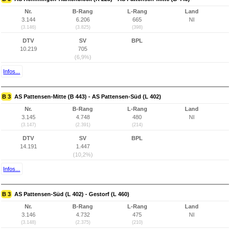
Nr.
B-Rang
L-Rang
Land
3.144
6.206
665
NI
(3.146)
(3.825)
(398)
DTV
SV
BPL
10.219
705
(6,9%)
Infos...
B 3
AS Pattensen-Mitte (B 443) - AS Pattensen-Süd (L 402)
Nr.
B-Rang
L-Rang
Land
3.145
4.748
480
NI
(3.147)
(2.391)
(214)
DTV
SV
BPL
14.191
1.447
(10,2%)
Infos...
B 3
AS Pattensen-Süd (L 402) - Gestorf (L 460)
Nr.
B-Rang
L-Rang
Land
3.146
4.732
475
NI
(3.148)
(2.375)
(210)