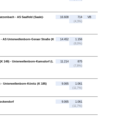
atzenbach - AS Saalfeld (Saale)-
16.608
714
VB
(4,3%)
) - AS Unterwellenborn-Geraer Straße (K
14.452
1.156
(8,0%)
(K 149) - Unterwellenborn-Kamsdorf (L
11.214
875
(7,8%)
 - Unterwellenborn-Könitz (K 185)
9.065
1.061
(11,7%)
Rockendorf
9.065
1.061
(11,7%)