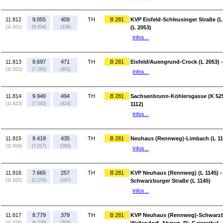
11.812
9.055
409
TH
B 281
KVP Eisfeld-Schleusinger Straße (L
(11.821)
(6.654)
(339)
(L 2053)
Infos...
11.813
9.697
471
TH
B 281
Eisfeld/Auengrund-Crock (L 2053) 
(11.822)
(7.295)
(401)
Infos...
11.814
9.949
494
TH
B 281
Sachsenbrunn-Köhlersgasse (K 52
(11.823)
(7.545)
(424)
1112)
Infos...
11.815
9.419
435
TH
B 281
Neuhaus (Rennweg)-Limbach (L 111
(11.824)
(7.017)
(365)
Infos...
11.816
7.665
257
TH
B 281
KVP Neuhaus (Rennweg) (L 1145) 
(11.825)
(5.270)
(187)
Schwarzburger Straße (L 1145)
Infos...
11.817
8.779
379
TH
B 281
KVP Neuhaus (Rennweg)-Schwarzbur
(11.826)
(6.379)
(309)