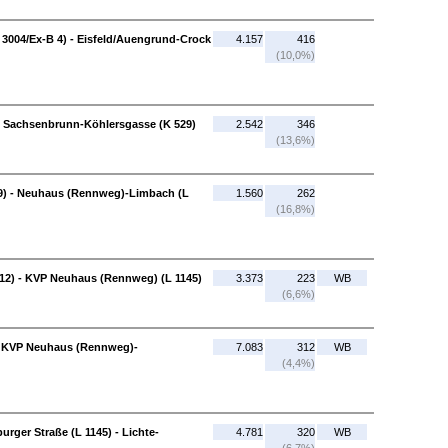
 3004/Ex-B 4) - Eisfeld/Auengrund-Crock
4.157
416
(10,0%)
- Sachsenbrunn-Köhlersgasse (K 529)
2.542
346
(13,6%)
9) - Neuhaus (Rennweg)-Limbach (L
1.560
262
(16,8%)
2) - KVP Neuhaus (Rennweg) (L 1145)
3.373
223
WB
(6,6%)
- KVP Neuhaus (Rennweg)-
7.083
312
WB
(4,4%)
ger Straße (L 1145) - Lichte-
4.781
320
WB