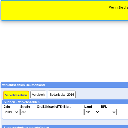
Wenn Sie die
Verkehrszahlen Deutschland
Vergleich
Bedarfsplan 2016
Verkehrszahlen
Suchen - Verkehszahlen
Jahr
Straße
Ort|Zählstelle|TK-Blatt
Land
BPL
Suchergebnisse einschränken