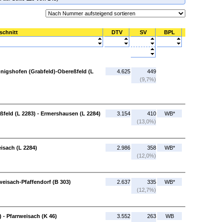
schnitt
DTV
SV
BPL
nigshofen (Grabfeld)-Obereßfeld (L
4.625
449
(9,7%)
feld (L 2283) - Ermershausen (L 2284)
3.154
410
WB*
(13,0%)
isach (L 2284)
2.986
358
WB*
(12,0%)
weisach-Pfaffendorf (B 303)
2.637
335
WB*
(12,7%)
 - Pfarrweisach (K 46)
3.552
263
WB