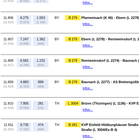
(11.814)
(6.935)
(1.277)
Infos...
11.806
8.275
1.553
BY
B 279
Pfarrweisach (K 46) - Ebern (L 2278
(11.815)
(5.875)
(1.140)
Infos...
11.807
7.247
1.362
BY
B 279
Ebern (L 2278) - Rentweinsdorf (L 
(11.816)
(4.858)
(949)
Infos...
11.808
6.581
1.232
BY
B 279
Rentweinsdorf (L 2274) - Baunach 
(11.817)
(4.196)
(819)
Infos...
11.809
4.883
899
BY
B 279
Baunach (L 2277) - AS Breitengüßb
(11.818)
(2.523)
(489)
Infos...
11.810
7.955
281
TH
L 3004
Brünn (Thüringen) (L 1136) - KVP E
(11.819)
(5.559)
(211)
Infos...
11.811
9.735
474
TH
B 281
KVP Eisfeld-Hildburghäuser Straße 
(11.820)
(7.333)
(404)
Straße (L 3004/Ex-B 4)
Infos...