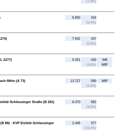
(7,4%)
)
5.850
316
(5,4%)
2274)
7.942
437
(5,5%)
(L 2277)
9.351
430
WB
(4,6%)
WB*
ach-Mitte (A 73)
13.727
590
WB*
(4,3%)
isfeld-Schleusinger Straße (B 281)
6.470
582
(9,0%)
(B 89) - KVP Eisfeld-Schleusinger
2.445
377
(15,4%)