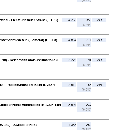
(6,7%)
sthal - Lichte-Piesauer Straße (L 1152)
4.269
350
WB
(8,2%)
ichte/Schmiedefeld (Lichtetal) (L 1098)
4.864
311
WB
(6,4%)
 1098) - Reichmannsdorf-Meurastraße (L
3.228
194
WB
(6,0%)
4) - Reichmannsdorf-Biehl (L 2687)
2.510
158
WB
(6,3%)
aalfelder Höhe-Hoheneiche (K 136/K 140)
3.594
237
(6,6%)
K 140) - Saalfelder Höhe-
4.386
250
(5,7%)