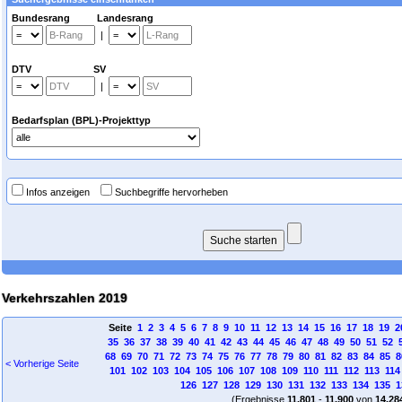
Bundesrang Landesrang
|
DTV SV
|
Bedarfsplan (BPL)-Projekttyp
Infos anzeigen
Suchbegriffe hervorheben
Verkehrszahlen 2019
Seite
1
2
3
4
5
6
7
8
9
10
11
12
13
14
15
16
17
18
19
2
35
36
37
38
39
40
41
42
43
44
45
46
47
48
49
50
51
52
68
69
70
71
72
73
74
75
76
77
78
79
80
81
82
83
84
85
8
< Vorherige Seite
101
102
103
104
105
106
107
108
109
110
111
112
113
114
126
127
128
129
130
131
132
133
134
135
1
(Ergebnisse
11.801
-
11.900
von
14.28