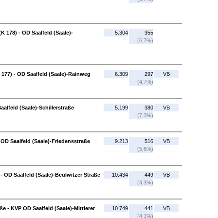
 178) - OD Saalfeld (Saale)-
5.304
355
(6,7%)
 177) - OD Saalfeld (Saale)-Rainweg
6.309
297
VB
(4,7%)
alfeld (Saale)-Schillerstraße
5.199
380
VB
(7,3%)
- OD Saalfeld (Saale)-Friedensstraße
9.213
516
VB
(5,6%)
- OD Saalfeld (Saale)-Beulwitzer Straße
10.434
449
VB
(4,3%)
ße - KVP OD Saalfeld (Saale)-Mittlerer
10.749
441
VB
(4,1%)