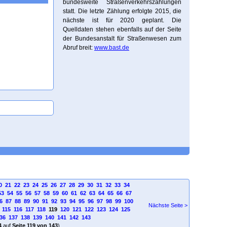
bundesweite Straßenverkehrszählungen
statt. Die letzte Zählung erfolgte 2015, die
nächste ist für 2020 geplant. Die
Quelldaten stehen ebenfalls auf der Seite
der Bundesanstalt für Straßenwesen zum
Abruf breit:
www.bast.de
0
21
22
23
24
25
26
27
28
29
30
31
32
33
34
53
54
55
56
57
58
59
60
61
62
63
64
65
66
67
6
87
88
89
90
91
92
93
94
95
96
97
98
99
100
Nächste Seite >
115
116
117
118
119
120
121
122
123
124
125
36
137
138
139
140
141
142
143
4
auf
Seite 119 von 143
)