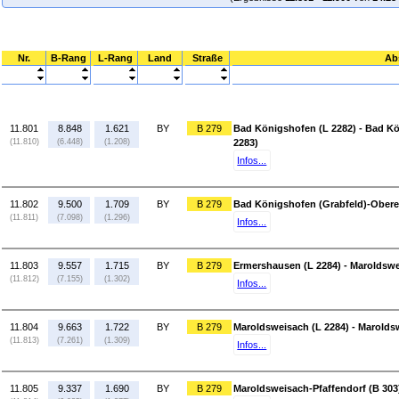
Nr.
B-Rang
L-Rang
Land
Straße
Ab
11.801
8.848
1.621
BY
B 279
Bad Königshofen (L 2282) - Bad Kö
(11.810)
(6.448)
(1.208)
2283)
Infos...
11.802
9.500
1.709
BY
B 279
Bad Königshofen (Grabfeld)-Obereß
(11.811)
(7.098)
(1.296)
Infos...
11.803
9.557
1.715
BY
B 279
Ermershausen (L 2284) - Maroldswe
(11.812)
(7.155)
(1.302)
Infos...
11.804
9.663
1.722
BY
B 279
Maroldsweisach (L 2284) - Marolds
(11.813)
(7.261)
(1.309)
Infos...
11.805
9.337
1.690
BY
B 279
Maroldsweisach-Pfaffendorf (B 303)