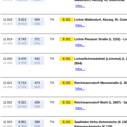
Wallendorf, Abzwg. Ri. Geiersthal
Infos...
11.818
9.013
404
TH
B 281
Lichte-Wallendorf, Abzwg. Ri. Geier
(11.827)
(6.612)
(334)
Infos...
11.819
8.743
371
TH
B 281
Lichte-Piesauer Straße (L 1152) - L
(11.828)
(6.343)
(301)
Infos...
11.820
9.476
442
TH
B 281
Lichte/Schmiedefeld (Lichtetal) (L
(11.829)
(7.074)
(372)
2654)
Infos...
11.821
9.714
473
TH
B 281
Reichmannsdorf-Meurastraße (L 265
(11.830)
(7.312)
(403)
Infos...
11.822
9.321
429
TH
B 281
Reichmannsdorf-Biehl (L 2687) - S
(11.831)
(6.919)
(359)
Infos...
11.823
8.961
398
TH
B 281
Saalfelder Höhe-Hoheneiche (K 136/
(11.832)
(6.560)
(328)
Kleingeschwenda (K 178)