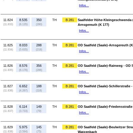
Infos...
11.824
8.535
350
TH
B 281
Saalfelder Höhe-Kleingeschwenda (K
(11.833)
(6.135)
(280)
Arnsgereuth (K 177)
Infos...
11.825
8.033
288
TH
B 281
OD Saalfeld (Saale)-Arnsgereuth (K
(11.834)
(5.635)
(218)
Infos...
11.826
8.576
356
TH
B 281
OD Saalfeld (Saale)-Rainweg - OD Sa
(11.835)
(6.176)
(286)
Infos...
11.827
6.652
188
TH
B 281
OD Saalfeld (Saale)-Schillerstraße 
(11.836)
(4.267)
(118)
Infos...
11.828
6.114
149
TH
B 281
OD Saalfeld (Saale)-Friedensstraße 
(11.837)
(3.733)
(79)
Infos...
11.829
5.975
145
TH
B 281
OD Saalfeld (Saale)-Beulwitzer Stra
(11.838)
(3.594)
(75)
Watzenbach