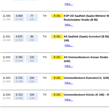
Infos...
11.830
4.069
77
TH
B 281
KVP OD Saalfeld (Saale)-Mittlerer W
(11.839)
(1.741)
(16)
Rudolstädter Straße (B 85)
Infos...
11.831
4.670
86
TH
B 281
AS Saalfeld (Saale)-Gorndorf (B 85
(11.840)
(2.315)
(20)
149)
Infos...
11.832
5.780
133
TH
B 281
AS Unterwellenborn-Geraer Straße 
(11.841)
(3.403)
(63)
1105)
Infos...
11.833
6.723
194
TH
B 281
Unterwellenborn-Kamsdorf (L 1105)
(11.842)
(4.338)
(124)
Infos...
11.834
6.723
194
TH
B 281
Unterwellenborn-Könitz (K 185) - 
(11.843)
(4.338)
(124)
Infos...