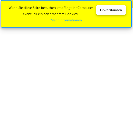
Diese Seite wird nicht mehr aktualisiert.
Zur neuen Seite
Wenn Sie diese Seite besuchen empfängt Ihr Computer
Einverstanden
eventuell ein oder mehrere Cookies.
Mehr Informationen