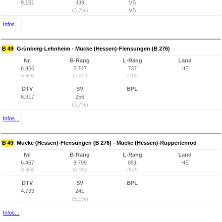
9.151
339
VB
(3,7%)
VB
Infos...
B 49
Grünberg-Lehnheim - Mücke (Hessen)-Flensungen (B 276)
Nr.
B-Rang
L-Rang
Land
6.466
7.747
737
HE
(6.468)
(5.352)
(719)
DTV
SV
BPL
6.917
256
(3,7%)
Infos...
B 49
Mücke (Hessen)-Flensungen (B 276) - Mücke (Hessen)-Ruppertenrod
Nr.
B-Rang
L-Rang
Land
6.467
8.799
851
HE
(6.469)
(6.399)
(832)
DTV
SV
BPL
4.733
241
(5,1%)
Infos...