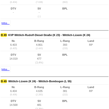
(6.404)
(7.638)
(902)
DTV
SV
BPL
-
-
(-)
Infos...
B 49
KVP Wittlich-Rudolf-Diesel-Straße (K 23) - Wittlich-Lüxem (K 24)
Nr.
B-Rang
L-Rang
Land
6.403
4.801
393
RP
(6.405)
(2.443)
(233)
DTV
SV
BPL
14.019
477
(3,4%)
Infos...
B 49
Wittlich-Lüxem (K 24) - Wittlich-Bombogen (L 55)
Nr.
B-Rang
L-Rang
Land
6.404
4.635
381
RP
(6.406)
(2.283)
(222)
DTV
SV
BPL
14.568
481
(3,3%)