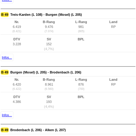
B 49
Treis-Karden (L 108) - Burgen (Mosel) (L 205)
Nr.
B-Rang
L-Rang
Land
6.419
9.476
981
RP
(6.421)
(7.074)
(805)
DTV
SV
BPL
3.228
152
(4,7%)
Infos...
B 49
Burgen (Mosel) (L 205) - Brodenbach (L 206)
Nr.
B-Rang
L-Rang
Land
6.420
8.961
876
RP
(6.422)
(6.560)
(700)
DTV
SV
BPL
4.386
193
(4,4%)
Infos...
B 49
Brodenbach (L 206) - Alken (L 207)