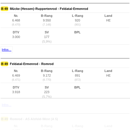
B 49
Mücke (Hessen)-Ruppertenrod - Feldatal-Ermenrod
Nr.
B-Rang
L-Rang
Land
6.468
9.550
920
HE
(6.470)
(7.148)
(901)
DTV
SV
BPL
3.000
177
(5,9%)
Infos...
B 49
Feldatal-Ermenrod - Romrod
Nr.
B-Rang
L-Rang
Land
6.469
9.172
891
HE
(6.471)
(6.770)
(872)
DTV
SV
BPL
3.918
223
(5,7%)
Infos...
B 49
Romrod - AS Alsfeld-West (A 5)
Nr.
B-Rang
L-Rang
Land