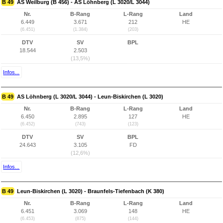
B 49
AS Weilburg (B 456) - AS Löhnberg (L 3020/L 3044)
Nr.
B-Rang
L-Rang
Land
6.449
3.671
212
HE
(6.451)
(1.384)
(203)
DTV
SV
BPL
18.544
2.503
(13,5%)
Infos...
B 49
AS Löhnberg (L 3020/L 3044) - Leun-Biskirchen (L 3020)
Nr.
B-Rang
L-Rang
Land
6.450
2.895
127
HE
(6.452)
(743)
(123)
DTV
SV
BPL
24.643
3.105
FD
(12,6%)
Infos...
B 49
Leun-Biskirchen (L 3020) - Braunfels-Tiefenbach (K 380)
Nr.
B-Rang
L-Rang
Land
6.451
3.069
148
HE
(6.453)
(875)
(144)