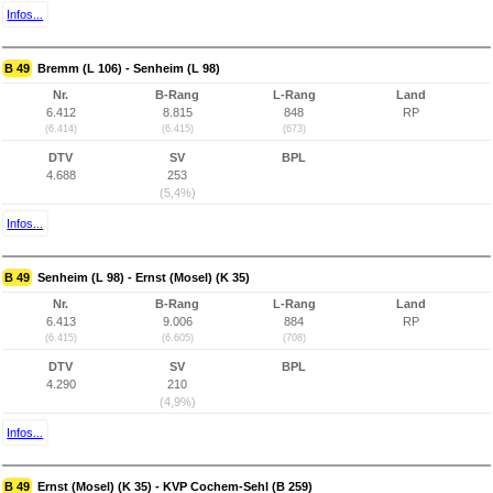
Infos...
B 49
Bremm (L 106) - Senheim (L 98)
Nr.
B-Rang
L-Rang
Land
6.412
8.815
848
RP
(6.414)
(6.415)
(673)
DTV
SV
BPL
4.688
253
(5,4%)
Infos...
B 49
Senheim (L 98) - Ernst (Mosel) (K 35)
Nr.
B-Rang
L-Rang
Land
6.413
9.006
884
RP
(6.415)
(6.605)
(708)
DTV
SV
BPL
4.290
210
(4,9%)
Infos...
B 49
Ernst (Mosel) (K 35) - KVP Cochem-Sehl (B 259)