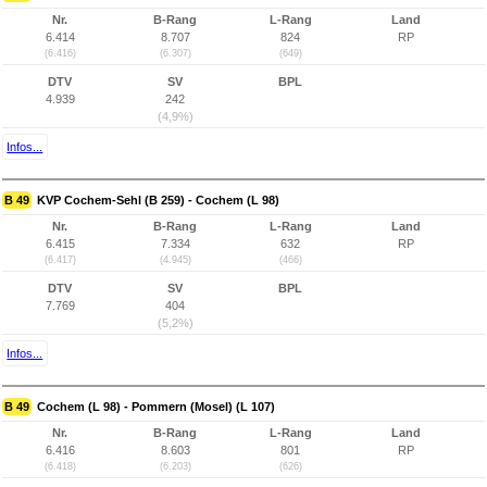
Nr.
B-Rang
L-Rang
Land
6.414
8.707
824
RP
(6.416)
(6.307)
(649)
DTV
SV
BPL
4.939
242
(4,9%)
Infos...
B 49
KVP Cochem-Sehl (B 259) - Cochem (L 98)
Nr.
B-Rang
L-Rang
Land
6.415
7.334
632
RP
(6.417)
(4.945)
(466)
DTV
SV
BPL
7.769
404
(5,2%)
Infos...
B 49
Cochem (L 98) - Pommern (Mosel) (L 107)
Nr.
B-Rang
L-Rang
Land
6.416
8.603
801
RP
(6.418)
(6.203)
(626)