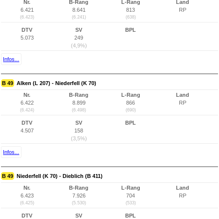
Nr.
B-Rang
L-Rang
Land
6.421
8.641
813
RP
(6.423)
(6.241)
(638)
DTV
SV
BPL
5.073
249
(4,9%)
Infos...
B 49
Alken (L 207) - Niederfell (K 70)
Nr.
B-Rang
L-Rang
Land
6.422
8.899
866
RP
(6.424)
(6.498)
(690)
DTV
SV
BPL
4.507
158
(3,5%)
Infos...
B 49
Niederfell (K 70) - Dieblich (B 411)
Nr.
B-Rang
L-Rang
Land
6.423
7.926
704
RP
(6.425)
(5.530)
(533)
DTV
SV
BPL