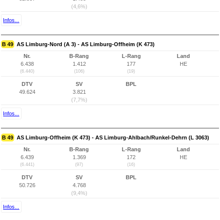
(4,6%)
Infos...
B 49
AS Limburg-Nord (A 3) - AS Limburg-Offheim (K 473)
Nr.
B-Rang
L-Rang
Land
6.438
1.412
177
HE
(6.440)
(106)
(19)
DTV
SV
BPL
49.624
3.821
(7,7%)
Infos...
B 49
AS Limburg-Offheim (K 473) - AS Limburg-Ahlbach/Runkel-Dehrn (L 3063)
Nr.
B-Rang
L-Rang
Land
6.439
1.369
172
HE
(6.441)
(97)
(16)
DTV
SV
BPL
50.726
4.768
(9,4%)
Infos...