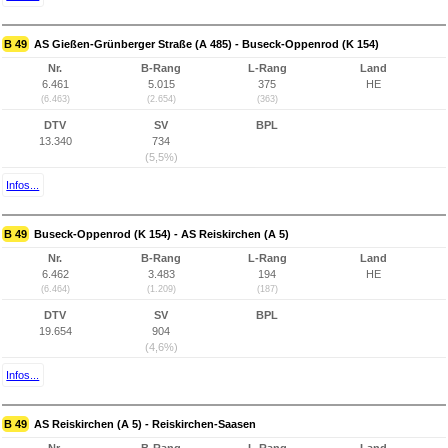
B 49
AS Gießen-Grünberger Straße (A 485) - Buseck-Oppenrod (K 154)
Nr.
B-Rang
L-Rang
Land
6.461
5.015
375
HE
(6.463)
(2.654)
(363)
DTV
SV
BPL
13.340
734
(5,5%)
Infos...
B 49
Buseck-Oppenrod (K 154) - AS Reiskirchen (A 5)
Nr.
B-Rang
L-Rang
Land
6.462
3.483
194
HE
(6.464)
(1.209)
(187)
DTV
SV
BPL
19.654
904
(4,6%)
Infos...
B 49
AS Reiskirchen (A 5) - Reiskirchen-Saasen