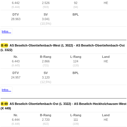
6.442
2.526
92
HE
(6.444)
(503)
(94)
DTV
SV
BPL
28.963
3.041
(10,5%)
Infos...
B 49
AS Beselich-Obertiefenbach-West (L 3022) - AS Beselich-Obertiefenbach-Ost
(L 3322)
Nr.
B-Rang
L-Rang
Land
6.443
2.866
124
HE
(6.445)
(721)
(120)
DTV
SV
BPL
24.957
3.120
(12,5%)
Infos...
B 49
AS Beselich-Obertiefenbach-Ost (L 3322) - AS Beselich-Heckholzhausen-West
(K 449)
Nr.
B-Rang
L-Rang
Land
6.444
2.720
111
HE
(6.446)
(622)
(109)