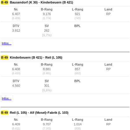
B 49
Bausendorf (K 30) - Kinderbeuern (B 421)
Nr.
B-Rang
L-Rang
Land
6.407
9.176
921
RP
(6.409)
(6.774)
(745)
DTV
SV
BPL
3.912
262
(6,7%)
Infos...
B 49
Kinderbeuern (B 421) - Reil (L 105)
Nr.
B-Rang
L-Rang
Land
6.408
8.881
857
RP
(6.410)
(6.481)
(682)
DTV
SV
BPL
4.560
301
(6,6%)
Infos...
B 49
Reil (L 105) - Alf (Mosel)-Fabrik (L 103)
Nr.
B-Rang
L-Rang
Land
6.409
9.707
1.014
RP
(6.411)
(7.305)
(838)