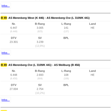
Infos...
B 49
AS Merenberg-West (K 446) - AS Merenberg-Ost (L 3109/K 441)
Nr.
B-Rang
L-Rang
Land
6.447
3.005
141
HE
(6.449)
(825)
(137)
DTV
SV
BPL
23.301
3.239
(13,9%)
Infos...
B 49
AS Merenberg-Ost (L 3109/K 441) - AS Weilburg (B 456)
Nr.
B-Rang
L-Rang
Land
6.448
2.693
108
HE
(6.450)
(604)
(106)
DTV
SV
BPL
27.004
2.754
(10,2%)
Infos...