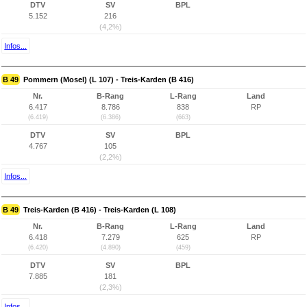
DTV
SV
BPL
5.152
216
(4,2%)
Infos...
B 49
Pommern (Mosel) (L 107) - Treis-Karden (B 416)
Nr.
B-Rang
L-Rang
Land
6.417
8.786
838
RP
(6.419)
(6.386)
(663)
DTV
SV
BPL
4.767
105
(2,2%)
Infos...
B 49
Treis-Karden (B 416) - Treis-Karden (L 108)
Nr.
B-Rang
L-Rang
Land
6.418
7.279
625
RP
(6.420)
(4.890)
(459)
DTV
SV
BPL
7.885
181
(2,3%)
Infos...