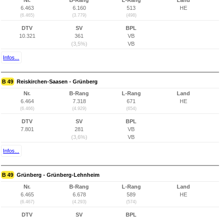
Nr.
B-Rang
L-Rang
Land
6.463
6.160
513
HE
(6.465)
(3.779)
(498)
DTV
SV
BPL
10.321
361
VB
(3,5%)
VB
Infos...
B 49
Reiskirchen-Saasen - Grünberg
Nr.
B-Rang
L-Rang
Land
6.464
7.318
671
HE
(6.466)
(4.929)
(654)
DTV
SV
BPL
7.801
281
VB
(3,6%)
VB
Infos...
B 49
Grünberg - Grünberg-Lehnheim
Nr.
B-Rang
L-Rang
Land
6.465
6.678
589
HE
(6.467)
(4.293)
(574)
DTV
SV
BPL