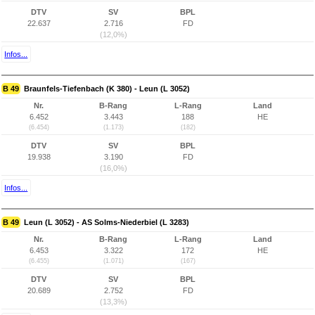
DTV
SV
BPL
22.637
2.716
FD
(12,0%)
Infos...
B 49
Braunfels-Tiefenbach (K 380) - Leun (L 3052)
Nr.
B-Rang
L-Rang
Land
6.452
3.443
188
HE
(6.454)
(1.173)
(182)
DTV
SV
BPL
19.938
3.190
FD
(16,0%)
Infos...
B 49
Leun (L 3052) - AS Solms-Niederbiel (L 3283)
Nr.
B-Rang
L-Rang
Land
6.453
3.322
172
HE
(6.455)
(1.071)
(167)
DTV
SV
BPL
20.689
2.752
FD
(13,3%)