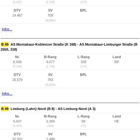
(6.437)
(2.309)
(223)
DTV
SV
BPL
14.467
709
(4,9%)
Infos...
B 49
AS Montabaur-Koblenzer Straße (K 168) - AS Montabaur-Limburger Straße (B
255/L 318)
Nr.
B-Rang
L-Rang
Land
6.436
4.077
328
RP
(6.438)
(1.748)
(170)
DTV
SV
BPL
16.579
763
(4,6%)
Infos...
B 49
Limburg (Lahn)-Nord (B 8) - AS Limburg-Nord (A 3)
Nr.
B-Rang
L-Rang
Land
6.437
2.269
68
HE
(6.439)
(364)
(75)
DTV
SV
BPL
32.337
1.488