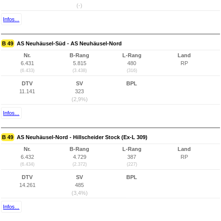
(-)
Infos...
B 49
AS Neuhäusel-Süd - AS Neuhäusel-Nord
Nr.
B-Rang
L-Rang
Land
6.431
5.815
480
RP
(6.433)
(3.438)
(316)
DTV
SV
BPL
11.141
323
(2,9%)
Infos...
B 49
AS Neuhäusel-Nord - Hillscheider Stock (Ex-L 309)
Nr.
B-Rang
L-Rang
Land
6.432
4.729
387
RP
(6.434)
(2.372)
(227)
DTV
SV
BPL
14.261
485
(3,4%)
Infos...