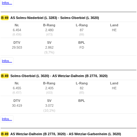
Infos...
B 49
AS Solms-Niederbiel (L 3283) - Solms-Oberbiel (L 3020)
Nr.
B-Rang
L-Rang
Land
6.454
2.480
87
HE
(6.456)
(473)
(89)
DTV
SV
BPL
29.503
2.862
FD
(9,7%)
Infos...
B 49
Solms-Oberbiel (L 3020) - AS Wetzlar-Dalheim (B 277/L 3020)
Nr.
B-Rang
L-Rang
Land
6.455
2.405
82
HE
(6.457)
(433)
(85)
DTV
SV
BPL
30.419
3.072
(10,1%)
Infos...
B 49
AS Wetzlar-Dalheim (B 277/L 3020) - AS Wetzlar-Garbenheim (L 3020)