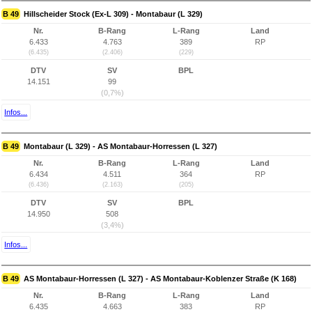
B 49
Hillscheider Stock (Ex-L 309) - Montabaur (L 329)
Nr.
B-Rang
L-Rang
Land
6.433
4.763
389
RP
(6.435)
(2.406)
(229)
DTV
SV
BPL
14.151
99
(0,7%)
Infos...
B 49
Montabaur (L 329) - AS Montabaur-Horressen (L 327)
Nr.
B-Rang
L-Rang
Land
6.434
4.511
364
RP
(6.436)
(2.163)
(205)
DTV
SV
BPL
14.950
508
(3,4%)
Infos...
B 49
AS Montabaur-Horressen (L 327) - AS Montabaur-Koblenzer Straße (K 168)
Nr.
B-Rang
L-Rang
Land
6.435
4.663
383
RP