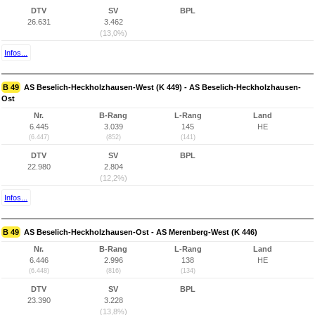
DTV
SV
BPL
26.631
3.462
(13,0%)
Infos...
B 49
AS Beselich-Heckholzhausen-West (K 449) - AS Beselich-Heckholzhausen-
Ost
Nr.
B-Rang
L-Rang
Land
6.445
3.039
145
HE
(6.447)
(852)
(141)
DTV
SV
BPL
22.980
2.804
(12,2%)
Infos...
B 49
AS Beselich-Heckholzhausen-Ost - AS Merenberg-West (K 446)
Nr.
B-Rang
L-Rang
Land
6.446
2.996
138
HE
(6.448)
(816)
(134)
DTV
SV
BPL
23.390
3.228
(13,8%)