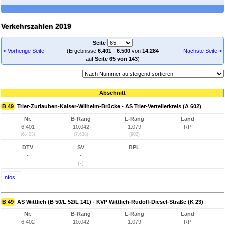
Verkehrszahlen 2019
Seite
< Vorherige Seite
(Ergebnisse
6.401
-
6.500
von
14.284
Nächste Seite >
auf
Seite 65 von 143
)
Abschnitt
B 49
Trier-Zurlauben-Kaiser-Wilhelm-Brücke - AS Trier-Verteilerkreis (A 602)
Nr.
B-Rang
L-Rang
Land
6.401
10.042
1.079
RP
(6.403)
(7.638)
(902)
DTV
SV
BPL
-
-
(-)
Infos...
B 49
AS Wittlich (B 50/L 52/L 141) - KVP Wittlich-Rudolf-Diesel-Straße (K 23)
Nr.
B-Rang
L-Rang
Land
6.402
10.042
1.079
RP