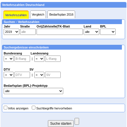
Verkehrszahlen Deutschland
Vergleich
Bedarfsplan 2016
Verkehrszahlen
Suchen - Verkehszahlen
Jahr
Straße
Ort|Zählstelle|TK-Blatt
Land
BPL
Suchergebnisse einschränken
Bundesrang Landesrang
|
DTV SV
|
Bedarfsplan (BPL)-Projekttyp
Infos anzeigen
Suchbegriffe hervorheben