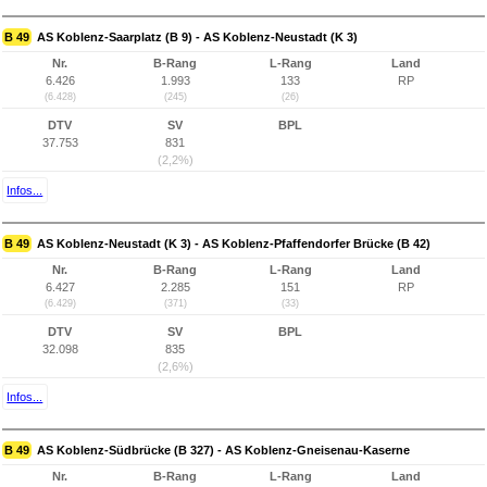
B 49
AS Koblenz-Saarplatz (B 9) - AS Koblenz-Neustadt (K 3)
Nr.
B-Rang
L-Rang
Land
6.426
1.993
133
RP
(6.428)
(245)
(26)
DTV
SV
BPL
37.753
831
(2,2%)
Infos...
B 49
AS Koblenz-Neustadt (K 3) - AS Koblenz-Pfaffendorfer Brücke (B 42)
Nr.
B-Rang
L-Rang
Land
6.427
2.285
151
RP
(6.429)
(371)
(33)
DTV
SV
BPL
32.098
835
(2,6%)
Infos...
B 49
AS Koblenz-Südbrücke (B 327) - AS Koblenz-Gneisenau-Kaserne
Nr.
B-Rang
L-Rang
Land