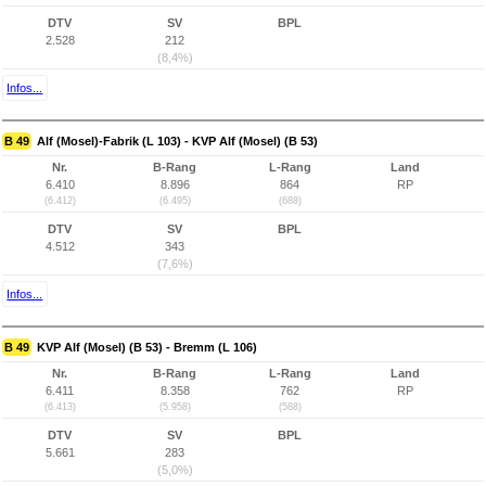
DTV
SV
BPL
2.528
212
(8,4%)
Infos...
B 49
Alf (Mosel)-Fabrik (L 103) - KVP Alf (Mosel) (B 53)
Nr.
B-Rang
L-Rang
Land
6.410
8.896
864
RP
(6.412)
(6.495)
(688)
DTV
SV
BPL
4.512
343
(7,6%)
Infos...
B 49
KVP Alf (Mosel) (B 53) - Bremm (L 106)
Nr.
B-Rang
L-Rang
Land
6.411
8.358
762
RP
(6.413)
(5.958)
(588)
DTV
SV
BPL
5.661
283
(5,0%)