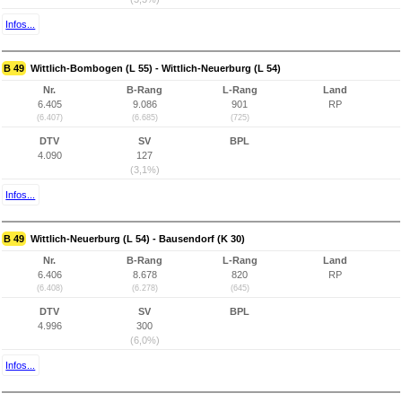
Infos...
B 49
Wittlich-Bombogen (L 55) - Wittlich-Neuerburg (L 54)
Nr.
B-Rang
L-Rang
Land
6.405
9.086
901
RP
(6.407)
(6.685)
(725)
DTV
SV
BPL
4.090
127
(3,1%)
Infos...
B 49
Wittlich-Neuerburg (L 54) - Bausendorf (K 30)
Nr.
B-Rang
L-Rang
Land
6.406
8.678
820
RP
(6.408)
(6.278)
(645)
DTV
SV
BPL
4.996
300
(6,0%)
Infos...