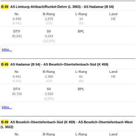
B 49
AS Limburg-Ahlbach/Runkel-Dehrn (L 3063) - AS Hadamar (B 54)
Nr.
B-Rang
L-Rang
Land
6.440
1.878
14
HE
(6.442)
(215)
(41)
DTV
SV
BPL
40.041
4.244
(10,6%)
Infos...
B 49
AS Hadamar (B 54) - AS Beselich-Obertiefenbach-Süd (K 459)
Nr.
B-Rang
L-Rang
Land
6.441
2.386
81
HE
(6.443)
(423)
(84)
DTV
SV
BPL
30.720
2.918
(9,5%)
Infos...
B 49
AS Beselich-Obertiefenbach-Süd (K 459) - AS Beselich-Obertiefenbach-West
(L 3022)
Nr.
B-Rang
L-Rang
Land