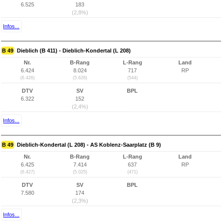
6.525
183
(2,8%)
Infos...
B 49
Dieblich (B 411) - Dieblich-Kondertal (L 208)
Nr.
B-Rang
L-Rang
Land
6.424
8.024
717
RP
(6.426)
(5.626)
(544)
DTV
SV
BPL
6.322
152
(2,4%)
Infos...
B 49
Dieblich-Kondertal (L 208) - AS Koblenz-Saarplatz (B 9)
Nr.
B-Rang
L-Rang
Land
6.425
7.414
637
RP
(6.427)
(5.025)
(471)
DTV
SV
BPL
7.580
174
(2,3%)
Infos...