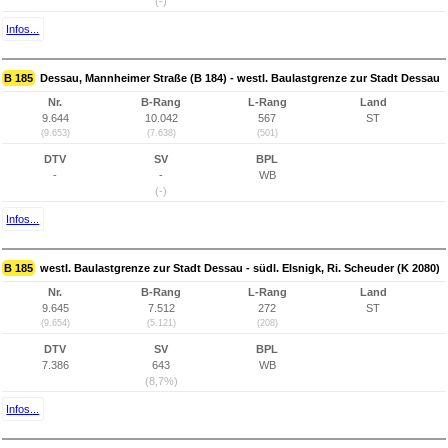
(-)
Infos...
B 185
Dessau, Mannheimer Straße (B 184) - westl. Baulastgrenze zur Stadt Dessau
Nr.
B-Rang
L-Rang
Land
9.644
10.042
567
ST
(9.653)
(7.638)
(501)
DTV
SV
BPL
-
-
WB
(-)
Infos...
B 185
westl. Baulastgrenze zur Stadt Dessau - südl. Elsnigk, Ri. Scheuder (K 2080)
Nr.
B-Rang
L-Rang
Land
9.645
7.512
272
ST
(9.654)
(5.121)
(208)
DTV
SV
BPL
7.386
643
WB
(8,7%)
Infos...