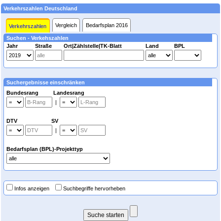
Verkehrszahlen Deutschland
Vergleich
Bedarfsplan 2016
Verkehrszahlen
Suchen - Verkehszahlen
Jahr
Straße
Ort|Zählstelle|TK-Blatt
Land
BPL
Suchergebnisse einschränken
Bundesrang Landesrang
|
DTV SV
|
Bedarfsplan (BPL)-Projekttyp
Infos anzeigen
Suchbegriffe hervorheben