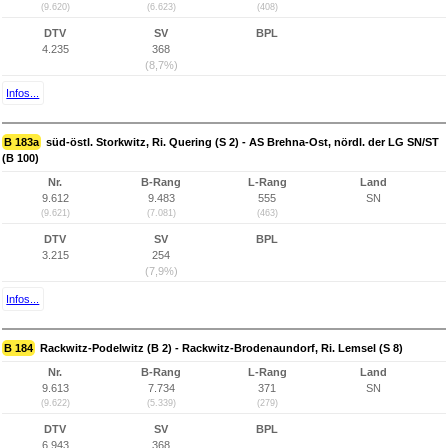
(9.620)
(6.623)
(408)
DTV
SV
BPL
4.235
368
(8,7%)
Infos...
B 183a
süd-östl. Storkwitz, Ri. Quering (S 2) - AS Brehna-Ost, nördl. der LG SN/ST
(B 100)
Nr.
B-Rang
L-Rang
Land
9.612
9.483
555
SN
(9.621)
(7.081)
(463)
DTV
SV
BPL
3.215
254
(7,9%)
Infos...
B 184
Rackwitz-Podelwitz (B 2) - Rackwitz-Brodenaundorf, Ri. Lemsel (S 8)
Nr.
B-Rang
L-Rang
Land
9.613
7.734
371
SN
(9.622)
(5.339)
(279)
DTV
SV
BPL
6.943
368