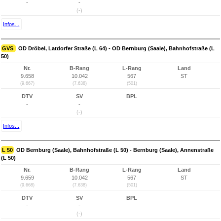
-
-
(-)
Infos...
GVS
OD Dröbel, Latdorfer Straße (L 64) - OD Bernburg (Saale), Bahnhofstraße (L
50)
Nr.
B-Rang
L-Rang
Land
9.658
10.042
567
ST
(9.667)
(7.638)
(501)
DTV
SV
BPL
-
-
(-)
Infos...
L 50
OD Bernburg (Saale), Bahnhofstraße (L 50) - Bernburg (Saale), Annenstraße
(L 50)
Nr.
B-Rang
L-Rang
Land
9.659
10.042
567
ST
(9.668)
(7.638)
(501)
DTV
SV
BPL
-
-
(-)