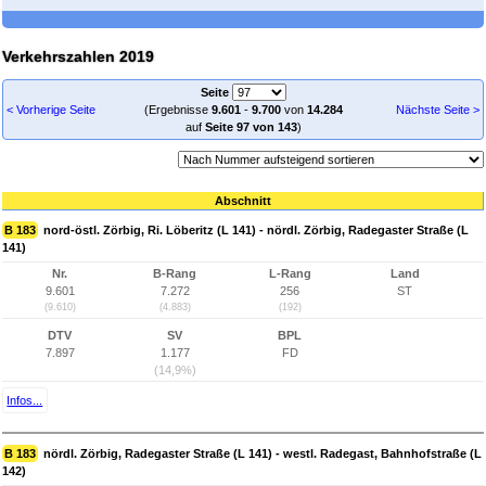
Verkehrszahlen 2019
Seite
< Vorherige Seite
(Ergebnisse
9.601
-
9.700
von
14.284
Nächste Seite >
auf
Seite 97 von 143
)
Abschnitt
B 183
nord-östl. Zörbig, Ri. Löberitz (L 141) - nördl. Zörbig, Radegaster Straße (L
141)
Nr.
B-Rang
L-Rang
Land
9.601
7.272
256
ST
(9.610)
(4.883)
(192)
DTV
SV
BPL
7.897
1.177
FD
(14,9%)
Infos...
B 183
nördl. Zörbig, Radegaster Straße (L 141) - westl. Radegast, Bahnhofstraße (L
142)