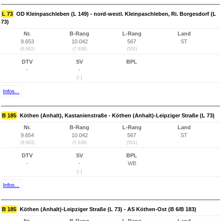
L 73
OD Kleinpaschleben (L 149) - nord-westl. Kleinpaschleben, Ri. Borgesdorf (L
73)
Nr.
B-Rang
L-Rang
Land
9.653
10.042
567
ST
(9.662)
(7.638)
(501)
DTV
SV
BPL
-
-
(-)
Infos...
B 185
Köthen (Anhalt), Kastanienstraße - Köthen (Anhalt)-Leipziger Straße (L 73)
Nr.
B-Rang
L-Rang
Land
9.654
10.042
567
ST
(9.663)
(7.638)
(501)
DTV
SV
BPL
-
-
WB
(-)
Infos...
B 185
Köthen (Anhalt)-Leipziger Straße (L 73) - AS Köthen-Ost (B 6/B 183)