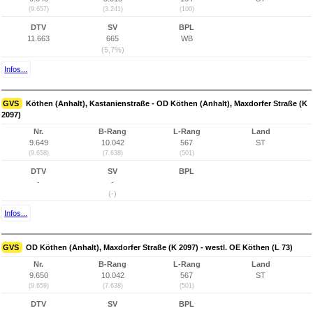
(9.657)
(3.241)
(100)
DTV
SV
BPL
11.663
665
WB
(5,7%)
Infos...
GVS
Köthen (Anhalt), Kastanienstraße - OD Köthen (Anhalt), Maxdorfer Straße (K
2097)
Nr.
B-Rang
L-Rang
Land
9.649
10.042
567
ST
(9.658)
(7.638)
(501)
DTV
SV
BPL
-
-
(-)
Infos...
GVS
OD Köthen (Anhalt), Maxdorfer Straße (K 2097) - westl. OE Köthen (L 73)
Nr.
B-Rang
L-Rang
Land
9.650
10.042
567
ST
(9.659)
(7.638)
(501)
DTV
SV
BPL