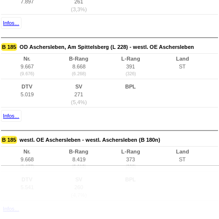
7.897
261
(3,3%)
Infos...
B 185
OD Aschersleben, Am Spittelsberg (L 228) - westl. OE Aschersleben
Nr.
B-Rang
L-Rang
Land
9.667
8.668
391
ST
(9.676)
(6.268)
(326)
DTV
SV
BPL
5.019
271
(5,4%)
Infos...
B 185
westl. OE Aschersleben - westl. Aschersleben (B 180n)
Nr.
B-Rang
L-Rang
Land
9.668
8.419
373
ST
(9.677)
(6.019)
(308)
DTV
SV
BPL
5.541
260
(4,7%)
Infos...