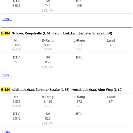
DTV
SV
BPL
5.536
742
WB
(13,4%)
Infos...
B 184
Schora, Ringstraße (L 51) - südl. Leitzkau, Zerbster Straße (L 56)
Nr.
B-Rang
L-Rang
Land
9.635
8.401
367
ST
(9.644)
(6.001)
(302)
DTV
SV
BPL
5.576
853
(15,3%)
Infos...
B 184
südl. Leitzkau, Zerbster Straße (L 56) - westl. Leitzkau, Alter Weg (L 60)
Nr.
B-Rang
L-Rang
Land
9.636
8.418
372
ST
(9.645)
(6.018)
(307)
DTV
SV
BPL
5.542
815
(14,7%)
Infos...