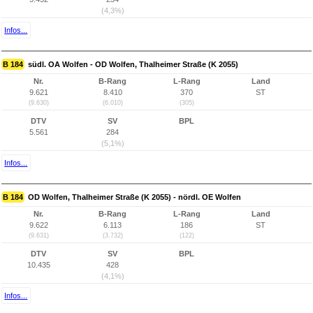
(4,3%)
Infos...
B 184
südl. OA Wolfen - OD Wolfen, Thalheimer Straße (K 2055)
Nr.
B-Rang
L-Rang
Land
9.621
8.410
370
ST
(9.630)
(6.010)
(305)
DTV
SV
BPL
5.561
284
(5,1%)
Infos...
B 184
OD Wolfen, Thalheimer Straße (K 2055) - nördl. OE Wolfen
Nr.
B-Rang
L-Rang
Land
9.622
6.113
186
ST
(9.631)
(3.732)
(122)
DTV
SV
BPL
10.435
428
(4,1%)
Infos...