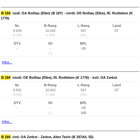
B 184
südl. OA Roßlau (Elbe) (B 187) - nördl. OE Roßlau (Elbe), Ri. Rodleben (K
1776)
Nr.
B-Rang
L-Rang
Land
9.630
10.042
567
ST
(9.639)
(7.638)
(501)
DTV
SV
BPL
-
-
VB
(-)
Infos...
B 184
nördl. OE Roßlau (Elbe), Ri. Rodleben (K 1776) - östl. OA Zerbst
Nr.
B-Rang
L-Rang
Land
9.631
10.042
567
ST
(9.640)
(7.638)
(501)
DTV
SV
BPL
-
-
VB
(-)
WB
Infos...
B 184
östl. OA Zerbst - Zerbst, Alter Teich (B 187A/L 55)