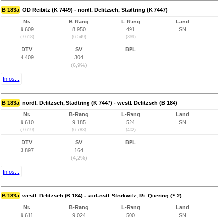
B 183a
OD Reibitz (K 7449) - nördl. Delitzsch, Stadtring (K 7447)
Nr.
B-Rang
L-Rang
Land
9.609
8.950
491
SN
(9.618)
(6.549)
(399)
DTV
SV
BPL
4.409
304
(6,9%)
Infos...
B 183a
nördl. Delitzsch, Stadtring (K 7447) - westl. Delitzsch (B 184)
Nr.
B-Rang
L-Rang
Land
9.610
9.185
524
SN
(9.619)
(6.783)
(432)
DTV
SV
BPL
3.897
164
(4,2%)
Infos...
B 183a
westl. Delitzsch (B 184) - süd-östl. Storkwitz, Ri. Quering (S 2)
Nr.
B-Rang
L-Rang
Land
9.611
9.024
500
SN