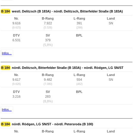
B 184
westl. Delitzsch (B 183A) - nördl. Delitzsch, Bitterfelder Straße (B 183A)
Nr.
B-Rang
L-Rang
Land
9.616
7.922
391
SN
(9.625)
(5.526)
(299)
DTV
SV
BPL
6.531
379
(5,8%)
Infos...
B 184
nördl. Delitzsch, Bitterfelder Straße (B 183A) - nördl. Rödgen, LG SN/ST
Nr.
B-Rang
L-Rang
Land
9.617
9.482
554
SN
(9.626)
(7.080)
(462)
DTV
SV
BPL
3.216
283
(8,8%)
Infos...
B 184
nördl. Rödgen, LG SN/ST - nördl. Petersroda (B 100)
Nr.
B-Rang
L-Rang
Land