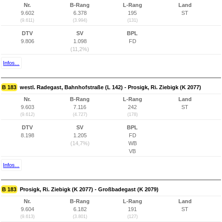
Nr.
B-Rang
L-Rang
Land
9.602
6.378
195
ST
(9.611)
(3.994)
(131)
DTV
SV
BPL
9.806
1.098
FD
(11,2%)
Infos...
B 183
westl. Radegast, Bahnhofstraße (L 142) - Prosigk, Ri. Ziebigk (K 2077)
Nr.
B-Rang
L-Rang
Land
9.603
7.116
242
ST
(9.612)
(4.727)
(178)
DTV
SV
BPL
8.198
1.205
FD
(14,7%)
WB
VB
Infos...
B 183
Prosigk, Ri. Ziebigk (K 2077) - Großbadegast (K 2079)
Nr.
B-Rang
L-Rang
Land
9.604
6.182
191
ST
(9.613)
(3.801)
(127)