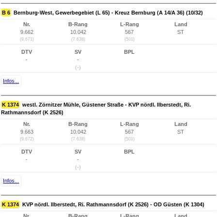
B 6
Bernburg-West, Gewerbegebiet (L 65) - Kreuz Bernburg (A 14/A 36) (10/32)
Nr.
B-Rang
L-Rang
Land
9.662
10.042
567
ST
(9.671)
(7.638)
(501)
DTV
SV
BPL
-
-
(-)
Infos...
K 1374
westl. Zörnitzer Mühle, Güstener Straße - KVP nördl. Ilberstedt, Ri.
Rathmannsdorf (K 2526)
Nr.
B-Rang
L-Rang
Land
9.663
10.042
567
ST
(9.672)
(7.638)
(501)
DTV
SV
BPL
-
-
(-)
Infos...
K 1374
KVP nördl. Ilberstedt, Ri. Rathmannsdorf (K 2526) - OD Güsten (K 1304)
Nr.
B-Rang
L-Rang
Land