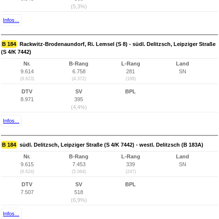
(5,3%)
Infos...
B 184
Rackwitz-Brodenaundorf, Ri. Lemsel (S 8) - südl. Delitzsch, Leipziger Straße
(S 4/K 7442)
Nr.
B-Rang
L-Rang
Land
9.614
6.758
281
SN
(9.623)
(4.372)
(189)
DTV
SV
BPL
8.971
395
(4,4%)
Infos...
B 184
südl. Delitzsch, Leipziger Straße (S 4/K 7442) - westl. Delitzsch (B 183A)
Nr.
B-Rang
L-Rang
Land
9.615
7.453
339
SN
(9.624)
(5.064)
(247)
DTV
SV
BPL
7.507
518
(6,9%)
Infos...