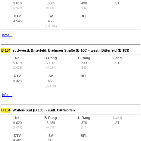
9.618
8.885
408
ST
(9.627)
(6.484)
(342)
DTV
SV
BPL
4.545
455
(10,0%)
Infos...
B 184
süd-westl. Bitterfeld, Brehnaer Straße (B 100) - westl. Bitterfeld (B 183)
Nr.
B-Rang
L-Rang
Land
9.619
7.012
233
ST
(9.628)
(4.624)
(169)
DTV
SV
BPL
8.423
455
(5,4%)
Infos...
B 184
Wolfen-Süd (B 183) - südl. OA Wolfen
Nr.
B-Rang
L-Rang
Land
9.620
8.459
378
ST
(9.629)
(6.059)
(313)
DTV
SV
BPL
5.452
234