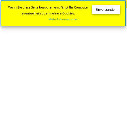
Diese Seite wird nicht mehr aktualisiert.
Zur neuen Seite
Wenn Sie diese Seite besuchen empfängt Ihr Computer
Einverstanden
eventuell ein oder mehrere Cookies.
Mehr Informationen