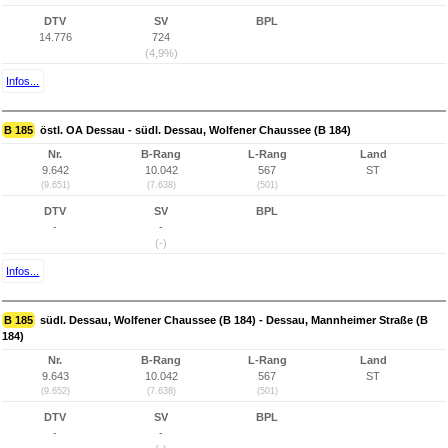
DTV
SV
BPL
14.776
724
(4,9%)
Infos...
B 185
östl. OA Dessau - südl. Dessau, Wolfener Chaussee (B 184)
Nr.
B-Rang
L-Rang
Land
9.642
10.042
567
ST
(9.651)
(7.638)
(501)
DTV
SV
BPL
-
-
(-)
Infos...
B 185
südl. Dessau, Wolfener Chaussee (B 184) - Dessau, Mannheimer Straße (B
184)
Nr.
B-Rang
L-Rang
Land
9.643
10.042
567
ST
(9.652)
(7.638)
(501)
DTV
SV
BPL
-
-