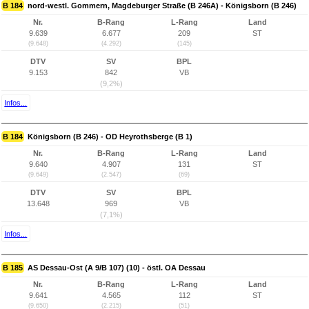
B 184
nord-westl. Gommern, Magdeburger Straße (B 246A) - Königsborn (B 246)
Nr.
B-Rang
L-Rang
Land
9.639
6.677
209
ST
(9.648)
(4.292)
(145)
DTV
SV
BPL
9.153
842
VB
(9,2%)
Infos...
B 184
Königsborn (B 246) - OD Heyrothsberge (B 1)
Nr.
B-Rang
L-Rang
Land
9.640
4.907
131
ST
(9.649)
(2.547)
(69)
DTV
SV
BPL
13.648
969
VB
(7,1%)
Infos...
B 185
AS Dessau-Ost (A 9/B 107) (10) - östl. OA Dessau
Nr.
B-Rang
L-Rang
Land
9.641
4.565
112
ST
(9.650)
(2.215)
(51)