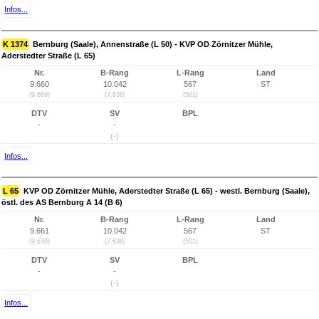
Infos...
K 1374
Bernburg (Saale), Annenstraße (L 50) - KVP OD Zörnitzer Mühle,
Aderstedter Straße (L 65)
Nr.
B-Rang
L-Rang
Land
9.660
10.042
567
ST
(9.669)
(7.638)
(501)
DTV
SV
BPL
-
-
(-)
Infos...
L 65
KVP OD Zörnitzer Mühle, Aderstedter Straße (L 65) - westl. Bernburg (Saale),
östl. des AS Bernburg A 14 (B 6)
Nr.
B-Rang
L-Rang
Land
9.661
10.042
567
ST
(9.670)
(7.638)
(501)
DTV
SV
BPL
-
-
(-)
Infos...