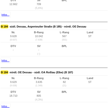
DTV
SV
BPL
12.662
709
(5,6%)
Infos...
B 184
südl. Dessau, Argenteuiler Straße (B 185) - nördl. OE Dessau
Nr.
B-Rang
L-Rang
Land
9.628
10.042
567
ST
(9.637)
(7.638)
(501)
DTV
SV
BPL
-
-
(-)
Infos...
B 184
nördl. OE Dessau - südl. OA Roßlau (Elbe) (B 187)
Nr.
B-Rang
L-Rang
Land
9.629
3.635
82
ST
(9.638)
(1.349)
(21)
DTV
SV
BPL
18.710
805
(4,3%)
Infos...