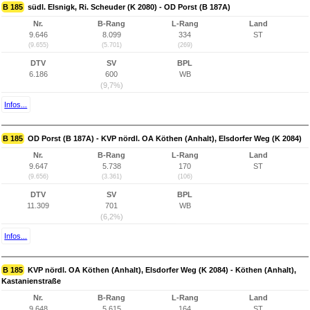
B 185
südl. Elsnigk, Ri. Scheuder (K 2080) - OD Porst (B 187A)
Nr.
B-Rang
L-Rang
Land
9.646
8.099
334
ST
(9.655)
(5.701)
(269)
DTV
SV
BPL
6.186
600
WB
(9,7%)
Infos...
B 185
OD Porst (B 187A) - KVP nördl. OA Köthen (Anhalt), Elsdorfer Weg (K 2084)
Nr.
B-Rang
L-Rang
Land
9.647
5.738
170
ST
(9.656)
(3.361)
(106)
DTV
SV
BPL
11.309
701
WB
(6,2%)
Infos...
B 185
KVP nördl. OA Köthen (Anhalt), Elsdorfer Weg (K 2084) - Köthen (Anhalt),
Kastanienstraße
Nr.
B-Rang
L-Rang
Land
9.648
5.615
164
ST