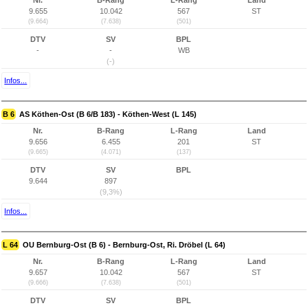
Nr.
B-Rang
L-Rang
Land
9.655
10.042
567
ST
(9.664)
(7.638)
(501)
DTV
SV
BPL
-
-
WB
(-)
Infos...
B 6
AS Köthen-Ost (B 6/B 183) - Köthen-West (L 145)
Nr.
B-Rang
L-Rang
Land
9.656
6.455
201
ST
(9.665)
(4.071)
(137)
DTV
SV
BPL
9.644
897
(9,3%)
Infos...
L 64
OU Bernburg-Ost (B 6) - Bernburg-Ost, Ri. Dröbel (L 64)
Nr.
B-Rang
L-Rang
Land
9.657
10.042
567
ST
(9.666)
(7.638)
(501)
DTV
SV
BPL