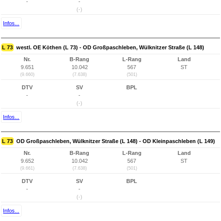
-
-
(-)
Infos...
L 73
westl. OE Köthen (L 73) - OD Großpaschleben, Wülknitzer Straße (L 148)
Nr.
B-Rang
L-Rang
Land
9.651
10.042
567
ST
(9.660)
(7.638)
(501)
DTV
SV
BPL
-
-
(-)
Infos...
L 73
OD Großpaschleben, Wülknitzer Straße (L 148) - OD Kleinpaschleben (L 149)
Nr.
B-Rang
L-Rang
Land
9.652
10.042
567
ST
(9.661)
(7.638)
(501)
DTV
SV
BPL
-
-
(-)
Infos...