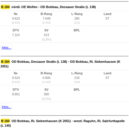
B 184
nördl. OE Wolfen - OD Bobbau, Dessauer Straße (L 138)
Nr.
B-Rang
L-Rang
Land
9.623
7.648
285
ST
(9.632)
(5.253)
(221)
DTV
SV
BPL
7.114
413
(5,8%)
Infos...
B 184
OD Bobbau, Dessauer Straße (L 138) - OD Bobbau, Ri. Siebenhausen (K
2051)
Nr.
B-Rang
L-Rang
Land
9.624
6.806
218
ST
(9.633)
(4.419)
(154)
DTV
SV
BPL
8.861
390
(4,4%)
Infos...
B 184
OD Bobbau, Ri. Siebenhausen (K 2051) - westl. Raguhn, Ri. Salzfurtkapelle
(L 140)