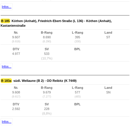
Infos...
B 185
Köthen (Anhalt), Friedrich-Ebert-Straße (L 136) - Köthen (Anhalt),
Kastanienstraße
Nr.
B-Rang
L-Rang
Land
9.607
8.690
395
ST
(9.616)
(6.290)
(330)
DTV
SV
BPL
4.977
533
(10,7%)
Infos...
B 183a
südl. Wellaune (B 2) - OD Reibitz (K 7449)
Nr.
B-Rang
L-Rang
Land
9.608
9.679
577
SN
(9.617)
(7.277)
(485)
DTV
SV
BPL
2.592
228
(8,8%)
Infos...