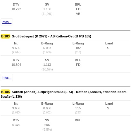
DTV
SV
BPL
10.272
1.130
FD
(11,0%)
VB
Infos...
B 183
Großbadegast (K 2079) - AS Köthen-Ost (B 6/B 185)
Nr.
B-Rang
L-Rang
Land
9.605
6.037
182
ST
(9.614)
(3.656)
(118)
DTV
SV
BPL
10.604
1.113
FD
(10,5%)
Infos...
B 185
Köthen (Anhalt), Leipziger Straße (L 73) - Köthen (Anhalt), Friedrich-Ebert-
Straße (L 136)
Nr.
B-Rang
L-Rang
Land
9.606
8.000
315
ST
(9.615)
(5.602)
(250)
DTV
SV
BPL
6.379
606
(9,5%)