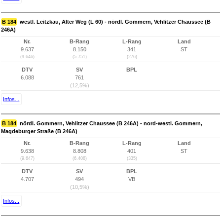
B 184
westl. Leitzkau, Alter Weg (L 60) - nördl. Gommern, Vehlitzer Chaussee (B
246A)
Nr.
B-Rang
L-Rang
Land
9.637
8.150
341
ST
(9.646)
(5.751)
(276)
DTV
SV
BPL
6.088
761
(12,5%)
Infos...
B 184
nördl. Gommern, Vehlitzer Chaussee (B 246A) - nord-westl. Gommern,
Magdeburger Straße (B 246A)
Nr.
B-Rang
L-Rang
Land
9.638
8.808
401
ST
(9.647)
(6.408)
(335)
DTV
SV
BPL
4.707
494
VB
(10,5%)
Infos...