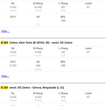
Nr.
B-Rang
L-Rang
Land
9.632
10.042
567
ST
(9.641)
(7.638)
(501)
DTV
SV
BPL
-
-
WB
(-)
Infos...
B 184
Zerbst, Alter Teich (B 187A/L 55) - westl. OE Zerbst
Nr.
B-Rang
L-Rang
Land
9.633
6.406
197
ST
(9.642)
(4.022)
(133)
DTV
SV
BPL
9.750
868
WB
(8,9%)
Infos...
B 184
westl. OE Zerbst - Schora, Ringstraße (L 51)
Nr.
B-Rang
L-Rang
Land
9.634
8.423
375
ST
(9.643)
(6.023)
(310)