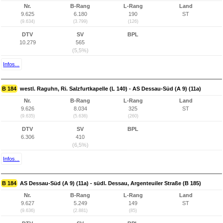
Nr.
B-Rang
L-Rang
Land
9.625
6.180
190
ST
(9.634)
(3.799)
(126)
DTV
SV
BPL
10.279
565
(5,5%)
Infos...
B 184
westl. Raguhn, Ri. Salzfurtkapelle (L 140) - AS Dessau-Süd (A 9) (11a)
Nr.
B-Rang
L-Rang
Land
9.626
8.034
325
ST
(9.635)
(5.636)
(260)
DTV
SV
BPL
6.306
410
(6,5%)
Infos...
B 184
AS Dessau-Süd (A 9) (11a) - südl. Dessau, Argenteuiler Straße (B 185)
Nr.
B-Rang
L-Rang
Land
9.627
5.249
149
ST
(9.636)
(2.881)
(85)