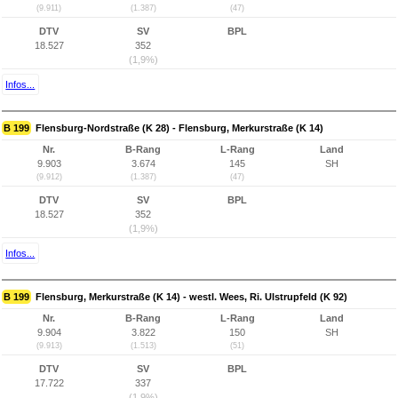
(9.911)
(1.387)
(47)
DTV
SV
BPL
18.527
352
(1,9%)
Infos...
B 199
Flensburg-Nordstraße (K 28) - Flensburg, Merkurstraße (K 14)
Nr.
B-Rang
L-Rang
Land
9.903
3.674
145
SH
(9.912)
(1.387)
(47)
DTV
SV
BPL
18.527
352
(1,9%)
Infos...
B 199
Flensburg, Merkurstraße (K 14) - westl. Wees, Ri. Ulstrupfeld (K 92)
Nr.
B-Rang
L-Rang
Land
9.904
3.822
150
SH
(9.913)
(1.513)
(51)
DTV
SV
BPL
17.722
337
(1,9%)