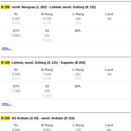
B 199
nördl. Niesgrau (L 252) - Lehbek, westl. Gelting (K 131)
Nr.
B-Rang
L-Rang
Land
9.907
8.735
408
SH
(9.916)
(6.335)
(307)
DTV
SV
BPL
4.881
151
(3,1%)
Infos...
B 199
Lehbek, westl. Gelting (K 131) - Kappeln (B 203)
Nr.
B-Rang
L-Rang
Land
9.908
7.535
351
SH
(9.917)
(5.144)
(250)
DTV
SV
BPL
7.339
205
(2,8%)
Infos...
B 199
AS Anklam (A 20) - westl. Anklam (B 110)
Nr.
B-Rang
L-Rang
Land
9.909
9.801
279
MV