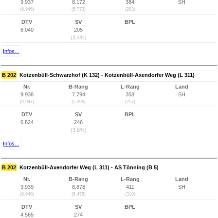
9.937
8.172
384
SH
(9.946)
(5.773)
(283)
DTV
SV
BPL
6.040
205
(3,4%)
Infos...
B 202
Kotzenbüll-Schwarzhof (K 132) - Kotzenbüll-Axendorfer Weg (L 311)
Nr.
B-Rang
L-Rang
Land
9.938
7.794
358
SH
(9.947)
(5.399)
(257)
DTV
SV
BPL
6.824
246
(3,6%)
Infos...
B 202
Kotzenbüll-Axendorfer Weg (L 311) - AS Tönning (B 5)
Nr.
B-Rang
L-Rang
Land
9.939
8.878
411
SH
(9.948)
(6.478)
(310)
DTV
SV
BPL
4.565
274