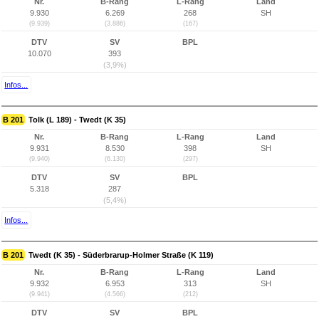
Nr.
B-Rang
L-Rang
Land
9.930
6.269
268
SH
(9.939)
(3.886)
(167)
DTV
SV
BPL
10.070
393
(3,9%)
Infos...
B 201
Tolk (L 189) - Twedt (K 35)
Nr.
B-Rang
L-Rang
Land
9.931
8.530
398
SH
(9.940)
(6.130)
(297)
DTV
SV
BPL
5.318
287
(5,4%)
Infos...
B 201
Twedt (K 35) - Süderbrarup-Holmer Straße (K 119)
Nr.
B-Rang
L-Rang
Land
9.932
6.953
313
SH
(9.941)
(4.566)
(212)
DTV
SV
BPL