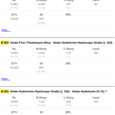
Nr.
B-Rang
L-Rang
Land
9.963
4.064
157
SH
(9.972)
(1.736)
(57)
DTV
SV
BPL
16.625
432
(2,6%)
Infos...
B 203
Heide-Fritz-Thiedemann-Ring - Heide-Süderholm-Hamburger Straße (L 316)
Nr.
B-Rang
L-Rang
Land
9.964
4.522
174
SH
(9.973)
(2.173)
(73)
DTV
SV
BPL
14.915
552
(3,7%)
Infos...
B 203
Heide-Süderholm-Hamburger Straße (L 316) - Heide-Süderholm (K 41) ?
Nr.
B-Rang
L-Rang
Land
9.965
7.312
331
SH
(9.974)
(4.923)
(230)
DTV
SV
BPL