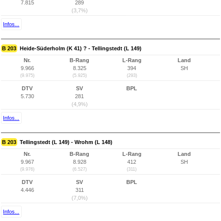
7.815
289
(3,7%)
Infos...
B 203
Heide-Süderholm (K 41) ? - Tellingstedt (L 149)
Nr.
B-Rang
L-Rang
Land
9.966
8.325
394
SH
(9.975)
(5.925)
(293)
DTV
SV
BPL
5.730
281
(4,9%)
Infos...
B 203
Tellingstedt (L 149) - Wrohm (L 148)
Nr.
B-Rang
L-Rang
Land
9.967
8.928
412
SH
(9.976)
(6.527)
(311)
DTV
SV
BPL
4.446
311
(7,0%)
Infos...