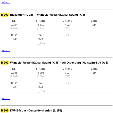
Infos...
B 202
Blekendorf (L 258) - Wangels-Weißenhäuser Strand (K 48)
Nr.
B-Rang
L-Rang
Land
9.954
8.610
402
SH
(9.963)
(6.210)
(301)
DTV
SV
BPL
5.141
329
(6,4%)
Infos...
B 202
Wangels-Weißenhäuser Strand (K 48) - AS Oldenburg (Holstein)-Süd (A 1)
Nr.
B-Rang
L-Rang
Land
9.955
8.296
393
SH
(9.964)
(5.896)
(292)
DTV
SV
BPL
5.785
324
(5,6%)
Infos...
B 203
KVP Büsum - Oesterdeichstrich (L 156)