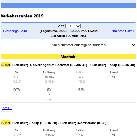
Verkehrszahlen 2019
Seite
< Vorherige Seite
(Ergebnisse
9.901
-
10.000
von
14.284
Nächste Seite >
auf
Seite 100 von 143
)
Abschnitt
B 199
Flensburg-Gewerbegebiet Peelwatt (L 23/K 31) - Flensburg-Tarup (L 21/K 30)
Nr.
B-Rang
L-Rang
Land
9.901
10.042
439
SH
(9.910)
(7.638)
(338)
DTV
SV
BPL
-
-
(-)
Infos...
B 199
Flensburg-Tarup (L 21/K 30) - Flensburg-Nordstraße (K 28)
Nr.
B-Rang
L-Rang
Land
9.902
3.674
145
SH