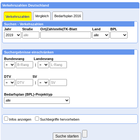
Verkehrszahlen Deutschland
Vergleich
Bedarfsplan 2016
Verkehrszahlen
Suchen - Verkehszahlen
Jahr
Straße
Ort|Zählstelle|TK-Blatt
Land
BPL
Suchergebnisse einschränken
Bundesrang Landesrang
|
DTV SV
|
Bedarfsplan (BPL)-Projekttyp
Infos anzeigen
Suchbegriffe hervorheben