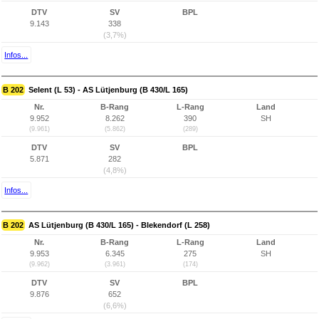
DTV
SV
BPL
9.143
338
(3,7%)
Infos...
B 202
Selent (L 53) - AS Lütjenburg (B 430/L 165)
Nr.
B-Rang
L-Rang
Land
9.952
8.262
390
SH
(9.961)
(5.862)
(289)
DTV
SV
BPL
5.871
282
(4,8%)
Infos...
B 202
AS Lütjenburg (B 430/L 165) - Blekendorf (L 258)
Nr.
B-Rang
L-Rang
Land
9.953
6.345
275
SH
(9.962)
(3.961)
(174)
DTV
SV
BPL
9.876
652
(6,6%)