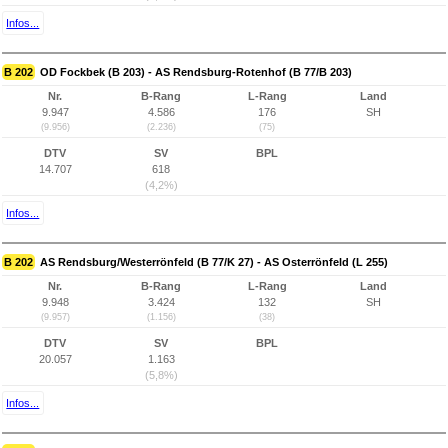
Infos...
B 202
OD Fockbek (B 203) - AS Rendsburg-Rotenhof (B 77/B 203)
Nr.
B-Rang
L-Rang
Land
9.947
4.586
176
SH
(9.956)
(2.236)
(75)
DTV
SV
BPL
14.707
618
(4,2%)
Infos...
B 202
AS Rendsburg/Westerrönfeld (B 77/K 27) - AS Osterrönfeld (L 255)
Nr.
B-Rang
L-Rang
Land
9.948
3.424
132
SH
(9.957)
(1.156)
(38)
DTV
SV
BPL
20.057
1.163
(5,8%)
Infos...