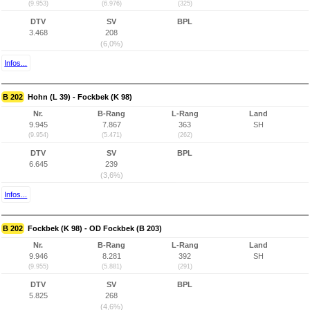
(9.953)
(6.976)
(325)
DTV
SV
BPL
3.468
208
(6,0%)
Infos...
B 202
Hohn (L 39) - Fockbek (K 98)
Nr.
B-Rang
L-Rang
Land
9.945
7.867
363
SH
(9.954)
(5.471)
(262)
DTV
SV
BPL
6.645
239
(3,6%)
Infos...
B 202
Fockbek (K 98) - OD Fockbek (B 203)
Nr.
B-Rang
L-Rang
Land
9.946
8.281
392
SH
(9.955)
(5.881)
(291)
DTV
SV
BPL
5.825
268
(4,6%)