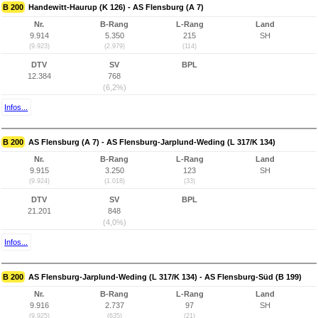
B 200
Handewitt-Haurup (K 126) - AS Flensburg (A 7)
Nr.
B-Rang
L-Rang
Land
9.914
5.350
215
SH
(9.923)
(2.979)
(114)
DTV
SV
BPL
12.384
768
(6,2%)
Infos...
B 200
AS Flensburg (A 7) - AS Flensburg-Jarplund-Weding (L 317/K 134)
Nr.
B-Rang
L-Rang
Land
9.915
3.250
123
SH
(9.924)
(1.018)
(33)
DTV
SV
BPL
21.201
848
(4,0%)
Infos...
B 200
AS Flensburg-Jarplund-Weding (L 317/K 134) - AS Flensburg-Süd (B 199)
Nr.
B-Rang
L-Rang
Land
9.916
2.737
97
SH
(9.925)
(635)
(21)