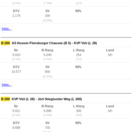
(9.918)
(7.398)
(214)
DTV
SV
BPL
2.178
196
(9,0%)
Infos...
B 200
AS Husum-Flensburger Chausee (B 5) - KVP Viöl (L 28)
Nr.
B-Rang
L-Rang
Land
9.910
6.049
254
SH
(9.919)
(3.668)
(153)
DTV
SV
BPL
10.577
666
(6,3%)
Infos...
B 200
KVP Viöl (L 28) - Jörl-Stieglunder Weg (L 269)
Nr.
B-Rang
L-Rang
Land
9.911
6.895
305
SH
(9.920)
(4.508)
(204)
DTV
SV
BPL
8.688
730