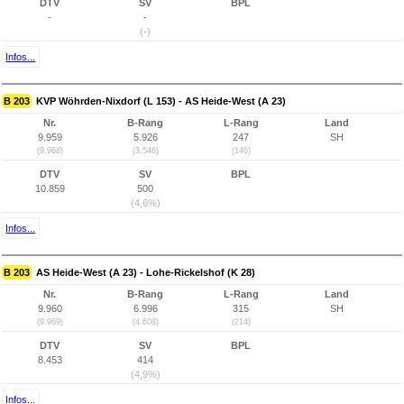
DTV
SV
BPL
-
-
(-)
Infos...
B 203
KVP Wöhrden-Nixdorf (L 153) - AS Heide-West (A 23)
Nr.
B-Rang
L-Rang
Land
9.959
5.926
247
SH
(9.968)
(3.546)
(146)
DTV
SV
BPL
10.859
500
(4,6%)
Infos...
B 203
AS Heide-West (A 23) - Lohe-Rickelshof (K 28)
Nr.
B-Rang
L-Rang
Land
9.960
6.996
315
SH
(9.969)
(4.608)
(214)
DTV
SV
BPL
8.453
414
(4,9%)
Infos...