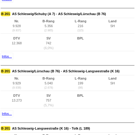
B 201
AS Schleswig/Schuby (A 7) - AS Schleswig/Lürschau (B 76)
Nr.
B-Rang
L-Rang
Land
9.928
5.356
216
SH
(9.937)
(2.985)
(115)
DTV
SV
BPL
12.368
742
(6,0%)
Infos...
B 201
AS Schleswig/Lürschau (B 76) - AS Schleswig-Langseestraße (K 16)
Nr.
B-Rang
L-Rang
Land
9.929
5.040
199
SH
(9.938)
(2.678)
(98)
DTV
SV
BPL
13.273
757
(5,7%)
Infos...
B 201
AS Schleswig-Langseestraße (K 16) - Tolk (L 189)