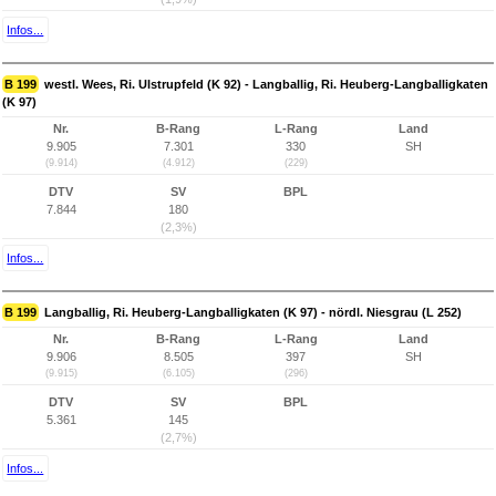
Infos...
B 199
westl. Wees, Ri. Ulstrupfeld (K 92) - Langballig, Ri. Heuberg-Langballigkaten
(K 97)
Nr.
B-Rang
L-Rang
Land
9.905
7.301
330
SH
(9.914)
(4.912)
(229)
DTV
SV
BPL
7.844
180
(2,3%)
Infos...
B 199
Langballig, Ri. Heuberg-Langballigkaten (K 97) - nördl. Niesgrau (L 252)
Nr.
B-Rang
L-Rang
Land
9.906
8.505
397
SH
(9.915)
(6.105)
(296)
DTV
SV
BPL
5.361
145
(2,7%)
Infos...