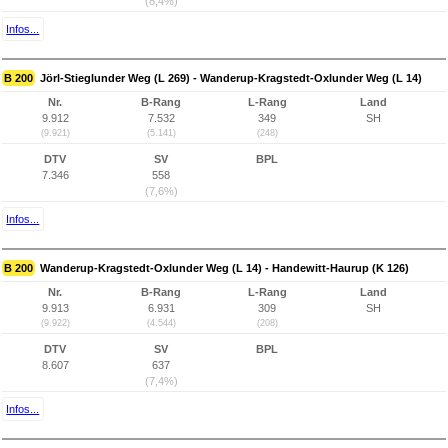
(8,4%)
Infos...
B 200
Jörl-Stieglunder Weg (L 269) - Wanderup-Kragstedt-Oxlunder Weg (L 14)
Nr.
B-Rang
L-Rang
Land
9.912
7.532
349
SH
(9.921)
(5.141)
(248)
DTV
SV
BPL
7.346
558
(7,6%)
Infos...
B 200
Wanderup-Kragstedt-Oxlunder Weg (L 14) - Handewitt-Haurup (K 126)
Nr.
B-Rang
L-Rang
Land
9.913
6.931
309
SH
(9.922)
(4.544)
(208)
DTV
SV
BPL
8.607
637
(7,4%)
Infos...