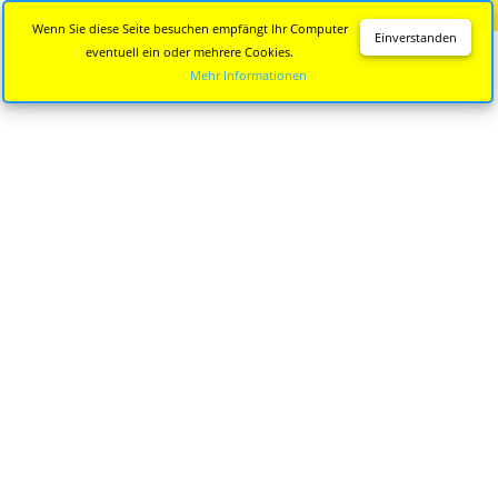
Diese Seite wird nicht mehr aktualisiert.
Zur neuen Seite
Wenn Sie diese Seite besuchen empfängt Ihr Computer
Einverstanden
eventuell ein oder mehrere Cookies.
Mehr Informationen