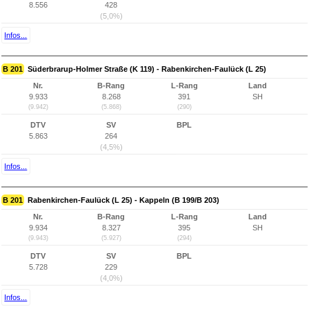
8.556
428
(5,0%)
Infos...
B 201
Süderbrarup-Holmer Straße (K 119) - Rabenkirchen-Faulück (L 25)
Nr.
B-Rang
L-Rang
Land
9.933
8.268
391
SH
(9.942)
(5.868)
(290)
DTV
SV
BPL
5.863
264
(4,5%)
Infos...
B 201
Rabenkirchen-Faulück (L 25) - Kappeln (B 199/B 203)
Nr.
B-Rang
L-Rang
Land
9.934
8.327
395
SH
(9.943)
(5.927)
(294)
DTV
SV
BPL
5.728
229
(4,0%)
Infos...