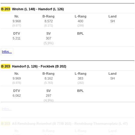
B 203
Wrohm (L 148) - Hamdorf (L 126)
Nr.
B-Rang
L-Rang
Land
9.968
8.572
400
SH
(9.977)
(6.172)
(299)
DTV
SV
BPL
5.211
307
(5,9%)
Infos...
B 203
Hamdorf (L 126) - Fockbek (B 202)
Nr.
B-Rang
L-Rang
Land
9.969
8.162
383
SH
(9.978)
(5.763)
(282)
DTV
SV
BPL
6.062
297
(4,9%)
Infos...
B 203
AS Rendsburg-Rotenhof (B 77/B 202) - Rendsburg-Thormannplatz (L 47)
Nr.
B-Rang
L-Rang
Land