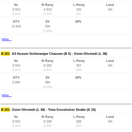
Nr.
B-Rang
L-Rang
Land
9.923
4.919
192
SH
(9.932)
(2.559)
(91)
DTV
SV
BPL
13.602
204
(1,5%)
Infos...
B 201
AS Husum-Schleswiger Chausee (B 5) - Oster-Ohrstedt (L 38)
Nr.
B-Rang
L-Rang
Land
9.924
8.200
387
SH
(9.933)
(5.801)
(286)
DTV
SV
BPL
5.994
384
(6,4%)
Infos...
B 201
Oster-Ohrstedt (L 38) - Treia-Goosholzer Straße (K 10)
Nr.
B-Rang
L-Rang
Land
9.925
8.208
388
SH
(9.934)
(5.808)
(287)