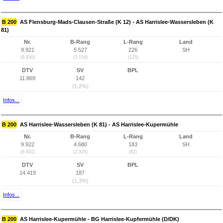
B 200
AS Flensburg-Mads-Clausen-Straße (K 12) - AS Harrislee-Wassersleben (K
81)
Nr.
B-Rang
L-Rang
Land
9.921
5.527
226
SH
(9.930)
(3.154)
(125)
DTV
SV
BPL
11.869
142
(1,2%)
Infos...
B 200
AS Harrislee-Wassersleben (K 81) - AS Harrislee-Kupermühle
Nr.
B-Rang
L-Rang
Land
9.922
4.680
183
SH
(9.931)
(2.325)
(82)
DTV
SV
BPL
14.419
187
(1,3%)
Infos...
B 200
AS Harrislee-Kupermühle - BG Harrislee-Kupfermühle (D/DK)