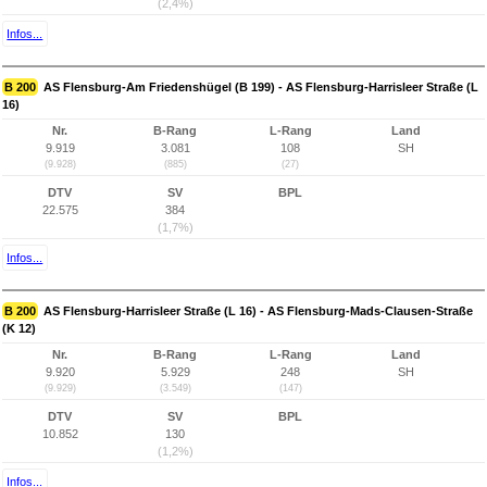
(2,4%)
Infos...
B 200
AS Flensburg-Am Friedenshügel (B 199) - AS Flensburg-Harrisleer Straße (L
16)
Nr.
B-Rang
L-Rang
Land
9.919
3.081
108
SH
(9.928)
(885)
(27)
DTV
SV
BPL
22.575
384
(1,7%)
Infos...
B 200
AS Flensburg-Harrisleer Straße (L 16) - AS Flensburg-Mads-Clausen-Straße
(K 12)
Nr.
B-Rang
L-Rang
Land
9.920
5.929
248
SH
(9.929)
(3.549)
(147)
DTV
SV
BPL
10.852
130
(1,2%)
Infos...