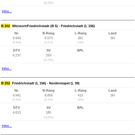
(6,0%)
Infos...
B 202
Witzwort/Friedrichstadt (B 5) - Friedrichstadt (L 156)
Nr.
B-Rang
L-Rang
Land
9.940
8.073
381
SH
(9.949)
(5.675)
(280)
DTV
SV
BPL
6.237
293
(4,7%)
Infos...
B 202
Friedrichstadt (L 156) - Norderstapel (L 39)
Nr.
B-Rang
L-Rang
Land
9.941
8.856
410
SH
(9.950)
(6.456)
(309)
DTV
SV
BPL
4.613
185
(4,0%)
Infos...