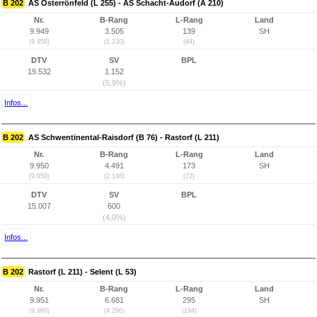
B 202
AS Osterrönfeld (L 255) - AS Schacht-Audorf (A 210)
Nr.
B-Rang
L-Rang
Land
9.949
3.505
139
SH
(9.958)
(1.230)
(44)
DTV
SV
BPL
19.532
1.152
(5,9%)
Infos...
B 202
AS Schwentinental-Raisdorf (B 76) - Rastorf (L 211)
Nr.
B-Rang
L-Rang
Land
9.950
4.491
173
SH
(9.959)
(2.146)
(72)
DTV
SV
BPL
15.007
600
(4,0%)
Infos...
B 202
Rastorf (L 211) - Selent (L 53)
Nr.
B-Rang
L-Rang
Land
9.951
6.681
295
SH
(9.960)
(4.296)
(194)