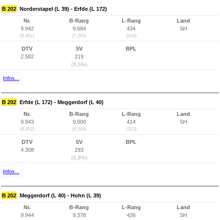
B 202
Norderstapel (L 39) - Erfde (L 172)
Nr.
B-Rang
L-Rang
Land
9.942
9.684
434
SH
(9.951)
(7.282)
(333)
DTV
SV
BPL
2.582
219
(8,5%)
Infos...
B 202
Erfde (L 172) - Meggerdorf (L 40)
Nr.
B-Rang
L-Rang
Land
9.943
9.000
414
SH
(9.952)
(6.599)
(313)
DTV
SV
BPL
4.308
293
(6,8%)
Infos...
B 202
Meggerdorf (L 40) - Hohn (L 39)
Nr.
B-Rang
L-Rang
Land
9.944
9.378
426
SH