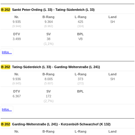
B 202
Sankt Peter-Ording (L 33) - Tating-Süderdeich (L 33)
Nr.
B-Rang
L-Rang
Land
9.935
9.364
425
SH
(9.944)
(6.962)
(324)
DTV
SV
BPL
3.499
38
VB
(1,1%)
Infos...
B 202
Tating-Süderdeich (L 33) - Garding-Welterstraße (L 241)
Nr.
B-Rang
L-Rang
Land
9.936
8.005
373
SH
(9.945)
(5.607)
(272)
DTV
SV
BPL
6.367
172
(2,7%)
Infos...
B 202
Garding-Welterstraße (L 241) - Kotzenbüll-Schwarzhof (K 132)
Nr.
B-Rang
L-Rang
Land