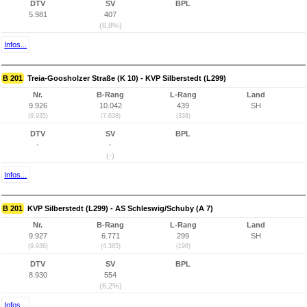
DTV
SV
BPL
5.981
407
(6,8%)
Infos...
B 201
Treia-Goosholzer Straße (K 10) - KVP Silberstedt (L299)
Nr.
B-Rang
L-Rang
Land
9.926
10.042
439
SH
(9.935)
(7.638)
(338)
DTV
SV
BPL
-
-
(-)
Infos...
B 201
KVP Silberstedt (L299) - AS Schleswig/Schuby (A 7)
Nr.
B-Rang
L-Rang
Land
9.927
6.771
299
SH
(9.936)
(4.385)
(198)
DTV
SV
BPL
8.930
554
(6,2%)
Infos...