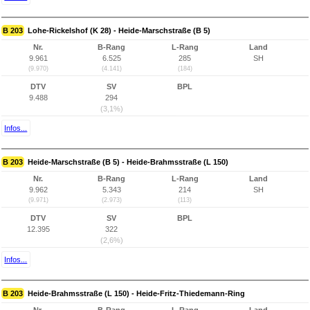
B 203
Lohe-Rickelshof (K 28) - Heide-Marschstraße (B 5)
Nr.
B-Rang
L-Rang
Land
9.961
6.525
285
SH
(9.970)
(4.141)
(184)
DTV
SV
BPL
9.488
294
(3,1%)
Infos...
B 203
Heide-Marschstraße (B 5) - Heide-Brahmsstraße (L 150)
Nr.
B-Rang
L-Rang
Land
9.962
5.343
214
SH
(9.971)
(2.973)
(113)
DTV
SV
BPL
12.395
322
(2,6%)
Infos...
B 203
Heide-Brahmsstraße (L 150) - Heide-Fritz-Thiedemann-Ring