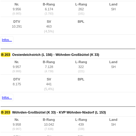
Nr.
B-Rang
L-Rang
Land
9.956
6.174
262
SH
(9.965)
(3.793)
(161)
DTV
SV
BPL
10.291
463
(4,5%)
Infos...
B 203
Oesterdeichstrich (L 156) - Wöhrden-Großbüttel (K 33)
Nr.
B-Rang
L-Rang
Land
9.957
7.128
322
SH
(9.966)
(4.739)
(221)
DTV
SV
BPL
8.175
441
(5,4%)
Infos...
B 203
Wöhrden-Großbüttel (K 33) - KVP Wöhrden-Nixdorf (L 153)
Nr.
B-Rang
L-Rang
Land
9.958
10.042
439
SH
(9.967)
(7.638)
(338)