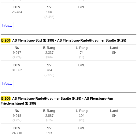
DTV
SV
BPL
26.484
900
(3,4%)
Infos...
B 200
AS Flensburg-Süd (B 199) - AS Flensburg-Rude/Husumer Straße (K 25)
Nr.
B-Rang
L-Rang
Land
9.917
2.337
74
SH
(9.926)
(396)
(13)
DTV
SV
BPL
31.362
784
(2,5%)
Infos...
B 200
AS Flensburg-Rude/Husumer Straße (K 25) - AS Flensburg-Am
Friedenshügel (B 199)
Nr.
B-Rang
L-Rang
Land
9.918
2.887
104
SH
(9.927)
(735)
(25)
DTV
SV
BPL
24.710
593