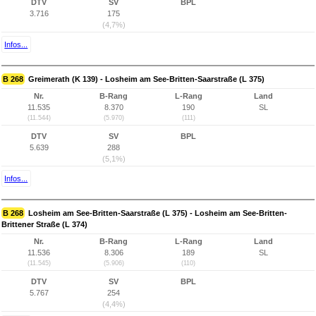
DTV
SV
BPL
3.716
175
(4,7%)
Infos...
B 268
Greimerath (K 139) - Losheim am See-Britten-Saarstraße (L 375)
Nr.
B-Rang
L-Rang
Land
11.535
8.370
190
SL
(11.544)
(5.970)
(111)
DTV
SV
BPL
5.639
288
(5,1%)
Infos...
B 268
Losheim am See-Britten-Saarstraße (L 375) - Losheim am See-Britten-
Brittener Straße (L 374)
Nr.
B-Rang
L-Rang
Land
11.536
8.306
189
SL
(11.545)
(5.906)
(110)
DTV
SV
BPL
5.767
254
(4,4%)