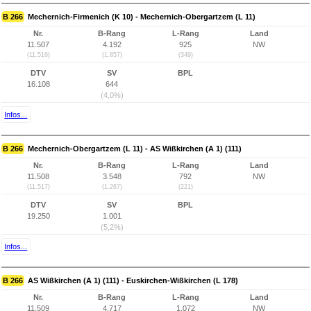
B 266
Mechernich-Firmenich (K 10) - Mechernich-Obergartzem (L 11)
Nr.
B-Rang
L-Rang
Land
11.507
4.192
925
NW
(11.516)
(1.857)
(349)
DTV
SV
BPL
16.108
644
(4,0%)
Infos...
B 266
Mechernich-Obergartzem (L 11) - AS Wißkirchen (A 1) (111)
Nr.
B-Rang
L-Rang
Land
11.508
3.548
792
NW
(11.517)
(1.267)
(221)
DTV
SV
BPL
19.250
1.001
(5,2%)
Infos...
B 266
AS Wißkirchen (A 1) (111) - Euskirchen-Wißkirchen (L 178)
Nr.
B-Rang
L-Rang
Land
11.509
4.717
1.072
NW