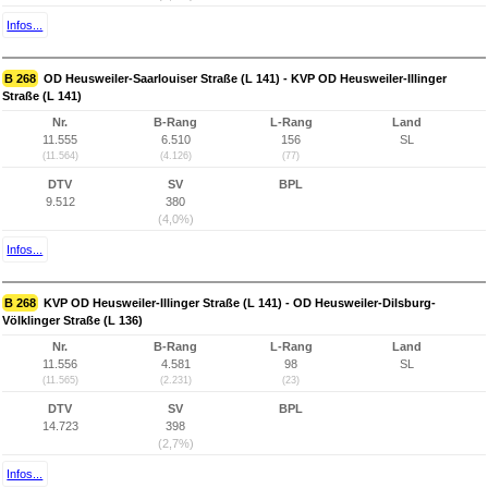
Infos...
B 268
OD Heusweiler-Saarlouiser Straße (L 141) - KVP OD Heusweiler-Illinger
Straße (L 141)
Nr.
B-Rang
L-Rang
Land
11.555
6.510
156
SL
(11.564)
(4.126)
(77)
DTV
SV
BPL
9.512
380
(4,0%)
Infos...
B 268
KVP OD Heusweiler-Illinger Straße (L 141) - OD Heusweiler-Dilsburg-
Völklinger Straße (L 136)
Nr.
B-Rang
L-Rang
Land
11.556
4.581
98
SL
(11.565)
(2.231)
(23)
DTV
SV
BPL
14.723
398
(2,7%)
Infos...