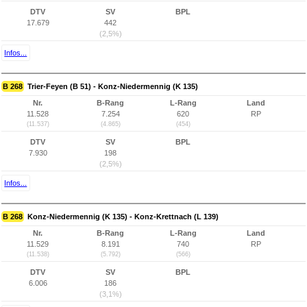
DTV
SV
BPL
17.679
442
(2,5%)
Infos...
B 268
Trier-Feyen (B 51) - Konz-Niedermennig (K 135)
Nr.
B-Rang
L-Rang
Land
11.528
7.254
620
RP
(11.537)
(4.865)
(454)
DTV
SV
BPL
7.930
198
(2,5%)
Infos...
B 268
Konz-Niedermennig (K 135) - Konz-Krettnach (L 139)
Nr.
B-Rang
L-Rang
Land
11.529
8.191
740
RP
(11.538)
(5.792)
(566)
DTV
SV
BPL
6.006
186
(3,1%)