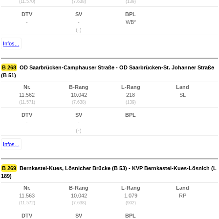
(11.570)
(7.638)
(139)
DTV
SV
BPL
-
-
WB*
(-)
Infos...
B 268
OD Saarbrücken-Camphauser Straße - OD Saarbrücken-St. Johanner Straße
(B 51)
Nr.
B-Rang
L-Rang
Land
11.562
10.042
218
SL
(11.571)
(7.638)
(139)
DTV
SV
BPL
-
-
(-)
Infos...
B 269
Bernkastel-Kues, Lösnicher Brücke (B 53) - KVP Bernkastel-Kues-Lösnich (L
189)
Nr.
B-Rang
L-Rang
Land
11.563
10.042
1.079
RP
(11.572)
(7.638)
(902)
DTV
SV
BPL