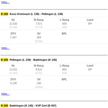
Infos...
B 268
Konz-Krettnach (L 139) - Pellingen (L 139)
Nr.
B-Rang
L-Rang
Land
11.530
7.571
659
RP
(11.539)
(5.178)
(489)
DTV
SV
BPL
7.267
363
(5,0%)
Infos...
B 268
Pellingen (L 139) - Baldringen (K 145)
Nr.
B-Rang
L-Rang
Land
11.531
8.611
804
RP
(11.540)
(6.211)
(629)
DTV
SV
BPL
5.139
195
(3,8%)
Infos...
B 268
Baldringen (K 145) - KVP Zerf (B 407)