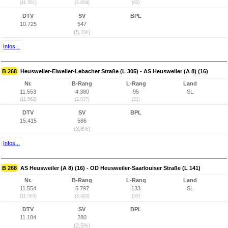
(11.561)
(3.604)
(62)
DTV
SV
BPL
10.725
547
(5,1%)
Infos...
B 268
Heusweiler-Eiweiler-Lebacher Straße (L 305) - AS Heusweiler (A 8) (16)
Nr.
B-Rang
L-Rang
Land
11.553
4.380
95
SL
(11.562)
(2.037)
(21)
DTV
SV
BPL
15.415
586
(3,8%)
Infos...
B 268
AS Heusweiler (A 8) (16) - OD Heusweiler-Saarlouiser Straße (L 141)
Nr.
B-Rang
L-Rang
Land
11.554
5.797
133
SL
(11.563)
(3.420)
(55)
DTV
SV
BPL
11.184
280
(2,5%)