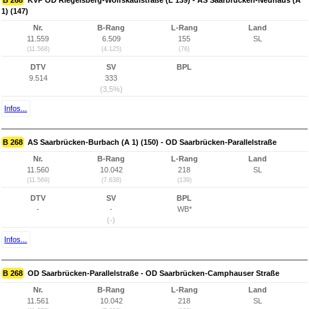
B 268
KVP OD Riegelsberg-Wolfskaulstraße (L 139) - AS Saarbrücken-Neuhaus (A
1) (147)
Nr.
B-Rang
L-Rang
Land
11.559
6.509
155
SL
(11.568)
(4.125)
(76)
DTV
SV
BPL
9.514
333
(3,5%)
Infos...
B 268
AS Saarbrücken-Burbach (A 1) (150) - OD Saarbrücken-Parallelstraße
Nr.
B-Rang
L-Rang
Land
11.560
10.042
218
SL
(11.569)
(7.638)
(139)
DTV
SV
BPL
-
-
WB*
(-)
Infos...
B 268
OD Saarbrücken-Parallelstraße - OD Saarbrücken-Camphauser Straße
Nr.
B-Rang
L-Rang
Land
11.561
10.042
218
SL