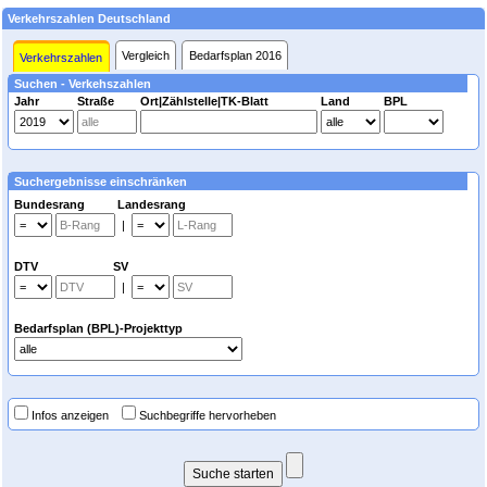
Verkehrszahlen Deutschland
Vergleich
Bedarfsplan 2016
Verkehrszahlen
Suchen - Verkehszahlen
Jahr
Straße
Ort|Zählstelle|TK-Blatt
Land
BPL
Suchergebnisse einschränken
Bundesrang Landesrang
|
DTV SV
|
Bedarfsplan (BPL)-Projekttyp
Infos anzeigen
Suchbegriffe hervorheben