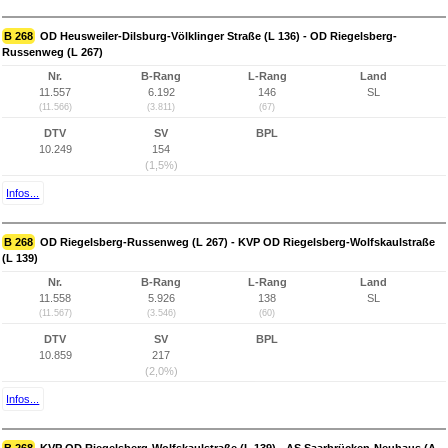
B 268
OD Heusweiler-Dilsburg-Völklinger Straße (L 136) - OD Riegelsberg-
Russenweg (L 267)
Nr.
B-Rang
L-Rang
Land
11.557
6.192
146
SL
(11.566)
(3.811)
(67)
DTV
SV
BPL
10.249
154
(1,5%)
Infos...
B 268
OD Riegelsberg-Russenweg (L 267) - KVP OD Riegelsberg-Wolfskaulstraße
(L 139)
Nr.
B-Rang
L-Rang
Land
11.558
5.926
138
SL
(11.567)
(3.546)
(60)
DTV
SV
BPL
10.859
217
(2,0%)
Infos...