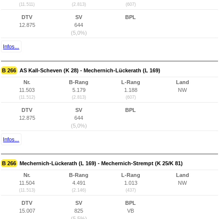
(11.511)
(2.813)
(607)
DTV
SV
BPL
12.875
644
(5,0%)
Infos...
B 266
AS Kall-Scheven (K 28) - Mechernich-Lückerath (L 169)
Nr.
B-Rang
L-Rang
Land
11.503
5.179
1.188
NW
(11.512)
(2.813)
(607)
DTV
SV
BPL
12.875
644
(5,0%)
Infos...
B 266
Mechernich-Lückerath (L 169) - Mechernich-Strempt (K 25/K 81)
Nr.
B-Rang
L-Rang
Land
11.504
4.491
1.013
NW
(11.513)
(2.146)
(437)
DTV
SV
BPL
15.007
825
VB
(5,5%)