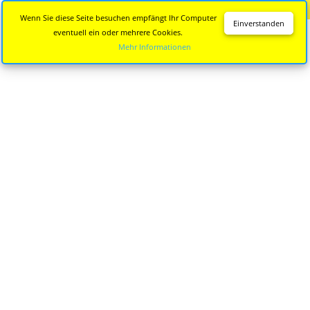
Diese Seite wird nicht mehr aktualisiert.
Zur neuen Seite
Wenn Sie diese Seite besuchen empfängt Ihr Computer
Einverstanden
eventuell ein oder mehrere Cookies.
Mehr Informationen