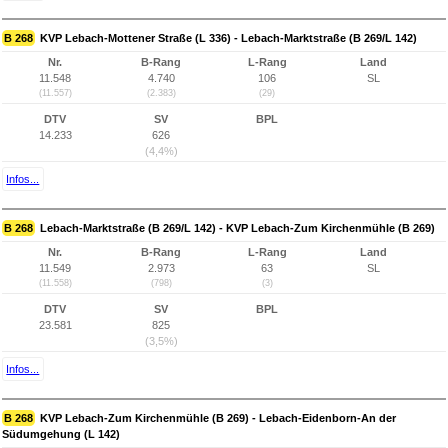
B 268
KVP Lebach-Mottener Straße (L 336) - Lebach-Marktstraße (B 269/L 142)
Nr.
B-Rang
L-Rang
Land
11.548
4.740
106
SL
(11.557)
(2.383)
(29)
DTV
SV
BPL
14.233
626
(4,4%)
Infos...
B 268
Lebach-Marktstraße (B 269/L 142) - KVP Lebach-Zum Kirchenmühle (B 269)
Nr.
B-Rang
L-Rang
Land
11.549
2.973
63
SL
(11.558)
(798)
(3)
DTV
SV
BPL
23.581
825
(3,5%)
Infos...
B 268
KVP Lebach-Zum Kirchenmühle (B 269) - Lebach-Eidenborn-An der
Südumgehung (L 142)