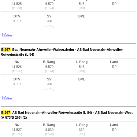
11.525
6.579
546
RP
(11.534)
(4.194)
(381)
DTV
SV
BPL
9.357
206
(2,2%)
Infos...
B 267
Bad Neuenahr-Ahrweiler-Walporzheim - AS Bad Neuenahr-Ahrweiler-
Rotweinstraße (L 84)
Nr.
B-Rang
L-Rang
Land
11.526
6.579
546
RP
(11.535)
(4.194)
(381)
DTV
SV
BPL
9.357
206
(2,2%)
Infos...
B 267
AS Bad Neuenahr-Ahrweiler-Rotweinstraße (L 84) - AS Bad Neuenahr-West
(A 573/B 266) (2)
Nr.
B-Rang
L-Rang
Land
11.527
3.830
310
RP
(11.536)
(1.520)
(155)