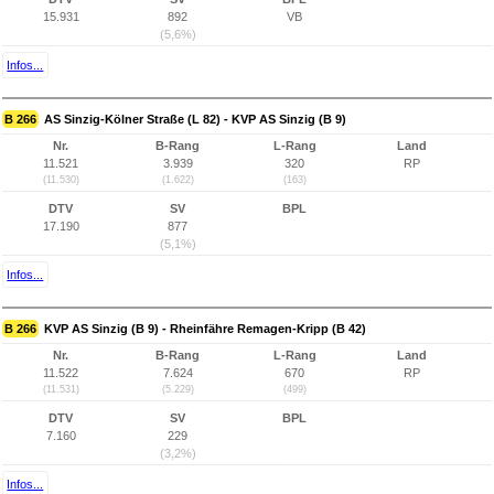
15.931
892
VB
(5,6%)
Infos...
B 266
AS Sinzig-Kölner Straße (L 82) - KVP AS Sinzig (B 9)
Nr.
B-Rang
L-Rang
Land
11.521
3.939
320
RP
(11.530)
(1.622)
(163)
DTV
SV
BPL
17.190
877
(5,1%)
Infos...
B 266
KVP AS Sinzig (B 9) - Rheinfähre Remagen-Kripp (B 42)
Nr.
B-Rang
L-Rang
Land
11.522
7.624
670
RP
(11.531)
(5.229)
(499)
DTV
SV
BPL
7.160
229
(3,2%)
Infos...