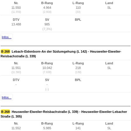
Nr.
B-Rang
L-Rang
Land
11.550
4.964
110
SL
(11.559)
(2.604)
(33)
DTV
SV
BPL
13.488
985
(7,3%)
Infos...
B 268
Lebach-Eidenborn-An der Südumgehung (L 142) - Heusweiler-Eiweiler-
Reisbachstraße (L 339)
Nr.
B-Rang
L-Rang
Land
11.551
10.042
218
SL
(11.560)
(7.638)
(139)
DTV
SV
BPL
-
-
(-)
Infos...
B 268
Heusweiler-Eiweiler-Reisbachstraße (L 339) - Heusweiler-Eiweiler-Lebacher
Straße (L 305)
Nr.
B-Rang
L-Rang
Land
11.552
5.985
141
SL