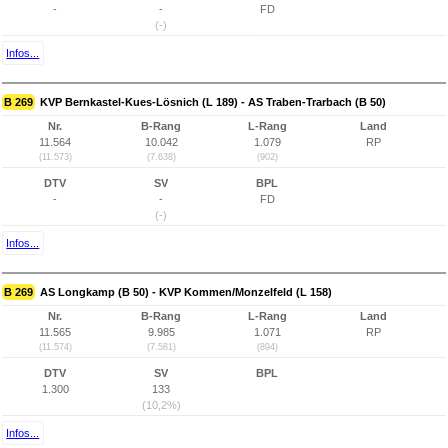
-
-
FD
(-)
Infos...
B 269
KVP Bernkastel-Kues-Lösnich (L 189) - AS Traben-Trarbach (B 50)
Nr.
B-Rang
L-Rang
Land
11.564
10.042
1.079
RP
(11.573)
(7.638)
(902)
DTV
SV
BPL
-
-
FD
(-)
Infos...
B 269
AS Longkamp (B 50) - KVP Kommen/Monzelfeld (L 158)
Nr.
B-Rang
L-Rang
Land
11.565
9.985
1.071
RP
(11.574)
(7.581)
(894)
DTV
SV
BPL
1.300
133
(10,2%)
Infos...