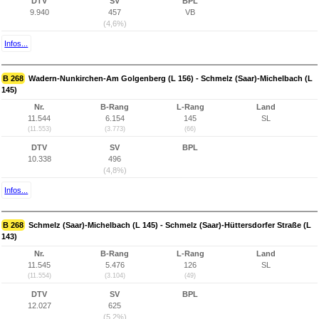
DTV
SV
BPL
9.940
457
VB
(4,6%)
Infos...
B 268
Wadern-Nunkirchen-Am Golgenberg (L 156) - Schmelz (Saar)-Michelbach (L
145)
Nr.
B-Rang
L-Rang
Land
11.544
6.154
145
SL
(11.553)
(3.773)
(66)
DTV
SV
BPL
10.338
496
(4,8%)
Infos...
B 268
Schmelz (Saar)-Michelbach (L 145) - Schmelz (Saar)-Hüttersdorfer Straße (L
143)
Nr.
B-Rang
L-Rang
Land
11.545
5.476
126
SL
(11.554)
(3.104)
(49)
DTV
SV
BPL
12.027
625
(5,2%)