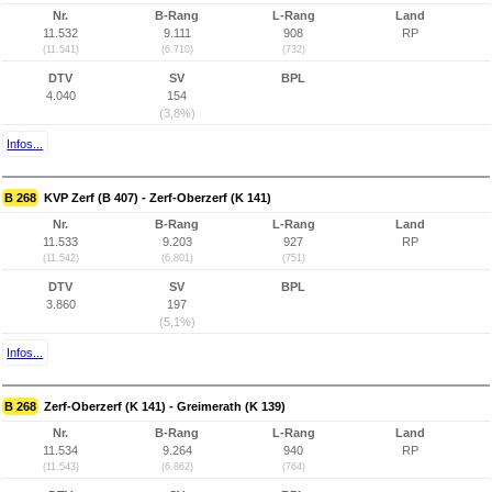
Nr.
B-Rang
L-Rang
Land
11.532
9.111
908
RP
(11.541)
(6.710)
(732)
DTV
SV
BPL
4.040
154
(3,8%)
Infos...
B 268
KVP Zerf (B 407) - Zerf-Oberzerf (K 141)
Nr.
B-Rang
L-Rang
Land
11.533
9.203
927
RP
(11.542)
(6.801)
(751)
DTV
SV
BPL
3.860
197
(5,1%)
Infos...
B 268
Zerf-Oberzerf (K 141) - Greimerath (K 139)
Nr.
B-Rang
L-Rang
Land
11.534
9.264
940
RP
(11.543)
(6.862)
(764)