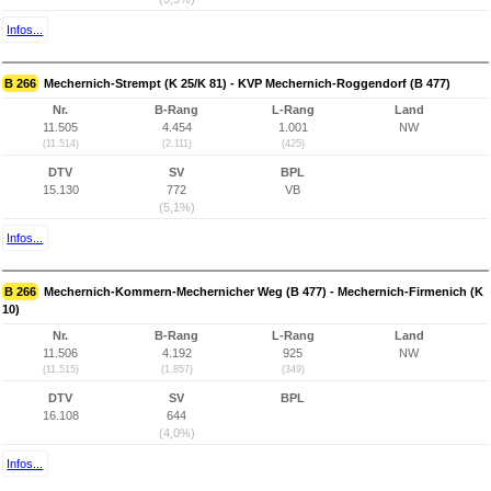
Infos...
B 266
Mechernich-Strempt (K 25/K 81) - KVP Mechernich-Roggendorf (B 477)
Nr.
B-Rang
L-Rang
Land
11.505
4.454
1.001
NW
(11.514)
(2.111)
(425)
DTV
SV
BPL
15.130
772
VB
(5,1%)
Infos...
B 266
Mechernich-Kommern-Mechernicher Weg (B 477) - Mechernich-Firmenich (K
10)
Nr.
B-Rang
L-Rang
Land
11.506
4.192
925
NW
(11.515)
(1.857)
(349)
DTV
SV
BPL
16.108
644
(4,0%)
Infos...