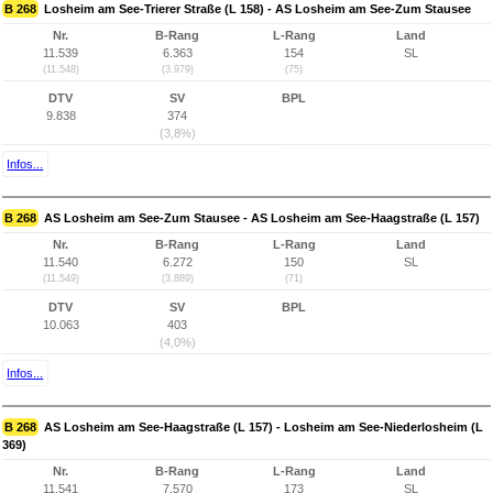
B 268
Losheim am See-Trierer Straße (L 158) - AS Losheim am See-Zum Stausee
Nr.
B-Rang
L-Rang
Land
11.539
6.363
154
SL
(11.548)
(3.979)
(75)
DTV
SV
BPL
9.838
374
(3,8%)
Infos...
B 268
AS Losheim am See-Zum Stausee - AS Losheim am See-Haagstraße (L 157)
Nr.
B-Rang
L-Rang
Land
11.540
6.272
150
SL
(11.549)
(3.889)
(71)
DTV
SV
BPL
10.063
403
(4,0%)
Infos...
B 268
AS Losheim am See-Haagstraße (L 157) - Losheim am See-Niederlosheim (L
369)
Nr.
B-Rang
L-Rang
Land
11.541
7.570
173
SL