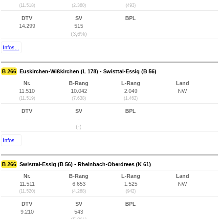
(11.518)
(2.360)
(493)
DTV
SV
BPL
14.299
515
(3,6%)
Infos...
B 266
Euskirchen-Wißkirchen (L 178) - Swisttal-Essig (B 56)
Nr.
B-Rang
L-Rang
Land
11.510
10.042
2.049
NW
(11.519)
(7.638)
(1.462)
DTV
SV
BPL
-
-
(-)
Infos...
B 266
Swisttal-Essig (B 56) - Rheinbach-Oberdrees (K 61)
Nr.
B-Rang
L-Rang
Land
11.511
6.653
1.525
NW
(11.520)
(4.268)
(942)
DTV
SV
BPL
9.210
543