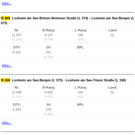
Infos...
B 268
Losheim am See-Britten-Brittener Straße (L 374) - Losheim am See-Bergen (L
373)
Nr.
B-Rang
L-Rang
Land
11.537
8.137
184
SL
(11.546)
(5.738)
(105)
DTV
SV
BPL
6.116
251
(4,1%)
Infos...
B 268
Losheim am See-Bergen (L 373) - Losheim am See-Trierer Straße (L 158)
Nr.
B-Rang
L-Rang
Land
11.538
8.020
181
SL
(11.547)
(5.622)
(102)
DTV
SV
BPL
6.333
279
(4,4%)
Infos...