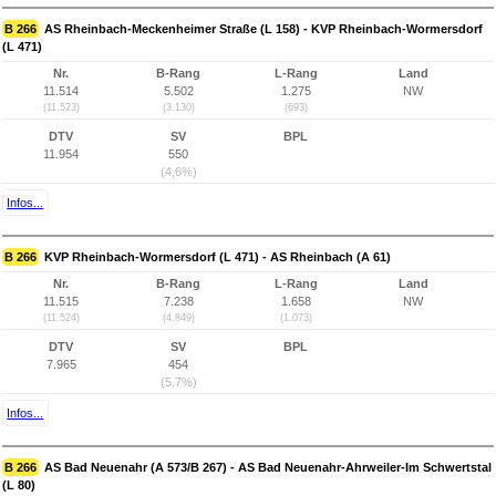
B 266
AS Rheinbach-Meckenheimer Straße (L 158) - KVP Rheinbach-Wormersdorf
(L 471)
Nr.
B-Rang
L-Rang
Land
11.514
5.502
1.275
NW
(11.523)
(3.130)
(693)
DTV
SV
BPL
11.954
550
(4,6%)
Infos...
B 266
KVP Rheinbach-Wormersdorf (L 471) - AS Rheinbach (A 61)
Nr.
B-Rang
L-Rang
Land
11.515
7.238
1.658
NW
(11.524)
(4.849)
(1.073)
DTV
SV
BPL
7.965
454
(5,7%)
Infos...
B 266
AS Bad Neuenahr (A 573/B 267) - AS Bad Neuenahr-Ahrweiler-Im Schwertstal
(L 80)