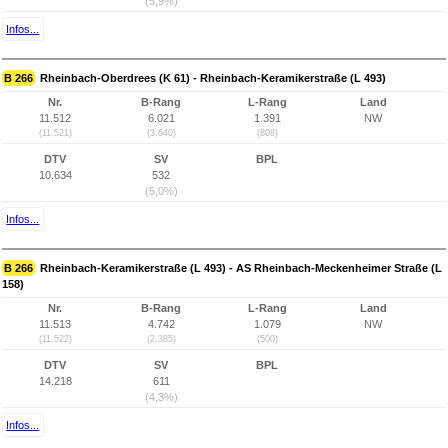
(5,9%)
Infos...
B 266
Rheinbach-Oberdrees (K 61) - Rheinbach-Keramikerstraße (L 493)
Nr.
B-Rang
L-Rang
Land
11.512
6.021
1.391
NW
(11.521)
(3.640)
(808)
DTV
SV
BPL
10.634
532
(5,0%)
Infos...
B 266
Rheinbach-Keramikerstraße (L 493) - AS Rheinbach-Meckenheimer Straße (L
158)
Nr.
B-Rang
L-Rang
Land
11.513
4.742
1.079
NW
(11.522)
(2.385)
(500)
DTV
SV
BPL
14.218
611
(4,3%)
Infos...