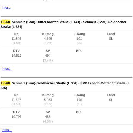
Infos...
B 268
Schmelz (Saar)-Hüttersdorfer Straße (L 143) - Schmelz (Saar)-Goldbacher
Straße (L 334)
Nr.
B-Rang
L-Rang
Land
11.546
4.649
101
SL
(11.555)
(2.296)
(26)
DTV
SV
BPL
14.519
494
(3,4%)
Infos...
B 268
Schmelz (Saar)-Goldbacher Straße (L 334) - KVP Lebach-Mottener Straße (L
336)
Nr.
B-Rang
L-Rang
Land
11.547
5.953
140
SL
(11.556)
(3.572)
(61)
DTV
SV
BPL
10.797
486
(4,5%)
Infos...