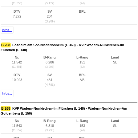
(11.550)
(5.177)
(94)
DTV
SV
BPL
7.272
284
(3,9%)
Infos...
B 268
Losheim am See-Niederlosheim (L 369) - KVP Wadern-Nunkirchen-Im
Flürchen (L 148)
Nr.
B-Rang
L-Rang
Land
11.542
6.286
151
SL
(11.551)
(3.903)
(72)
DTV
SV
BPL
10.023
481
VB
(4,8%)
Infos...
B 268
KVP Wadern-Nunkirchen-Im Flürchen (L 148) - Wadern-Nunkirchen-Am
Golgenberg (L 156)
Nr.
B-Rang
L-Rang
Land
11.543
6.318
153
SL
(11.552)
(3.935)
(74)