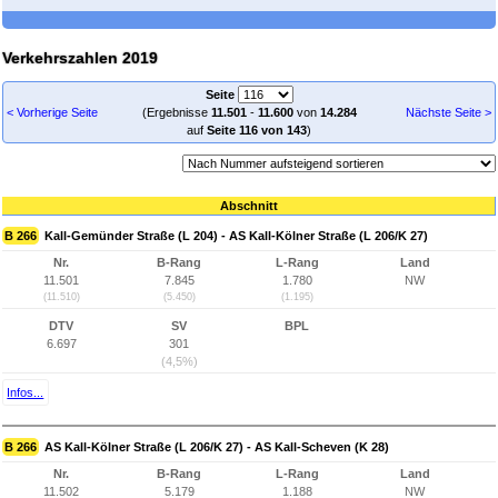
Verkehrszahlen 2019
Seite
< Vorherige Seite
(Ergebnisse
11.501
-
11.600
von
14.284
Nächste Seite >
auf
Seite 116 von 143
)
Abschnitt
B 266
Kall-Gemünder Straße (L 204) - AS Kall-Kölner Straße (L 206/K 27)
Nr.
B-Rang
L-Rang
Land
11.501
7.845
1.780
NW
(11.510)
(5.450)
(1.195)
DTV
SV
BPL
6.697
301
(4,5%)
Infos...
B 266
AS Kall-Kölner Straße (L 206/K 27) - AS Kall-Scheven (K 28)
Nr.
B-Rang
L-Rang
Land
11.502
5.179
1.188
NW