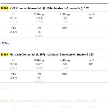
B 269
KVP Kommen/Monzelfeld (L 158) - Morbach-Gonzerath (L 157)
Nr.
B-Rang
L-Rang
Land
11.566
9.396
967
RP
(11.575)
(6.994)
(791)
DTV
SV
BPL
3.429
96
(2,8%)
Infos...
B 269
Morbach-Gonzerath (L 157) - Morbach-Bernkasteler Straße (B 327)
Nr.
B-Rang
L-Rang
Land
11.567
9.087
902
RP
(11.576)
(6.686)
(726)
DTV
SV
BPL
4.089
106
(2,6%)
Infos...
B 269
Morbach-Gutenthal (B 327) - Morbach/Allenbach (Hunsrück) (L 163)
Nr.
B-Rang
L-Rang
Land