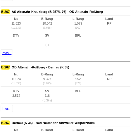
B 267
AS Altenahr-Kreuzberg (B 257/L 76) - OD Altenahr-Roßberg
Nr.
B-Rang
L-Rang
Land
11.523
10.042
1.079
RP
(11.532)
(7.638)
(902)
DTV
SV
BPL
-
-
(-)
Infos...
B 267
OD Altenahr-Roßberg - Dernau (K 35)
Nr.
B-Rang
L-Rang
Land
11.524
9.327
952
RP
(11.533)
(6.925)
(776)
DTV
SV
BPL
3.572
118
(3,3%)
Infos...
B 267
Dernau (K 35) - Bad Neuenahr-Ahrweiler-Walporzheim
Nr.
B-Rang
L-Rang
Land