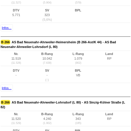
(11.527)
(5.904)
(579)
DTV
SV
BPL
5.771
323
(5,6%)
Infos...
B 266
AS Bad Neuenahr-Ahrweiler-Heimersheim (B 266-Ast/K 44) - AS Bad
Neuenahr-Ahrweiler-Lohrsdorf (L 80)
Nr.
B-Rang
L-Rang
Land
11.519
10.042
1.079
RP
(11.528)
(7.638)
(902)
DTV
SV
BPL
-
-
VB
(-)
Infos...
B 266
AS Bad Neuenahr-Ahrweiler-Lohrsdorf (L 80) - AS Sinzig-Kölner Straße (L
82)
Nr.
B-Rang
L-Rang
Land
11.520
4.240
343
RP
(11.529)
(1.902)
(185)
DTV
SV
BPL