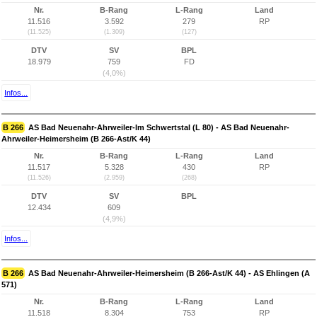
Nr.
B-Rang
L-Rang
Land
11.516
3.592
279
RP
(11.525)
(1.309)
(127)
DTV
SV
BPL
18.979
759
FD
(4,0%)
Infos...
B 266
AS Bad Neuenahr-Ahrweiler-Im Schwertstal (L 80) - AS Bad Neuenahr-
Ahrweiler-Heimersheim (B 266-Ast/K 44)
Nr.
B-Rang
L-Rang
Land
11.517
5.328
430
RP
(11.526)
(2.959)
(268)
DTV
SV
BPL
12.434
609
(4,9%)
Infos...
B 266
AS Bad Neuenahr-Ahrweiler-Heimersheim (B 266-Ast/K 44) - AS Ehlingen (A
571)
Nr.
B-Rang
L-Rang
Land
11.518
8.304
753
RP