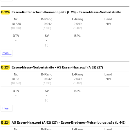
B 224
Essen-Rüttenscheid-Haumannplatz (L 20) - Essen-Messe-Norbertstraße
Nr.
B-Rang
L-Rang
Land
10.330
10.042
2.049
NW
(10.339)
(7.638)
(1.462)
DTV
SV
BPL
-
-
(-)
Infos...
B 224
Essen-Messe-Norbertstraße - AS Essen-Haarzopf (A 52) (27)
Nr.
B-Rang
L-Rang
Land
10.331
10.042
2.049
NW
(10.340)
(7.638)
(1.462)
DTV
SV
BPL
-
-
(-)
Infos...
B 224
AS Essen-Haarzopf (A 52) (27) - Essen-Bredeney-Meisenburgstraße (L 441)
Nr.
B-Rang
L-Rang
Land