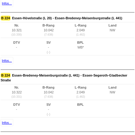
Infos...
B 224
Essen-Hövelstraße (L 20) - Essen-Bredeney-Meisenburgstraße (L 441)
Nr.
B-Rang
L-Rang
Land
10.321
10.042
2.049
NW
(10.330)
(7.638)
(1.462)
DTV
SV
BPL
-
-
WB*
(-)
Infos...
B 224
Essen-Bredeney-Meisenburgstraße (L 441) - Essen-Segeroth-Gladbecker
Straße
Nr.
B-Rang
L-Rang
Land
10.322
10.042
2.049
NW
(10.331)
(7.638)
(1.462)
DTV
SV
BPL
-
-
(-)
Infos...