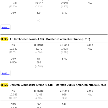
10.341
10.042
2.049
NW
(10.350)
(7.638)
(1.462)
DTV
SV
BPL
-
-
(-)
Infos...
B 225
AS Kirchhellen-Nord (A 31) - Dorsten-Gladbecker Straße (L 618)
Nr.
B-Rang
L-Rang
Land
10.342
6.972
1.598
NW
(10.351)
(4.584)
(1.014)
DTV
SV
BPL
8.506
383
(4,5%)
Infos...
B 225
Dorsten-Gladbecker Straße (L 618) - Dorsten-Julius-Ambrunn-straße (L 463)
Nr.
B-Rang
L-Rang
Land
10.343
4.448
998
NW
(10.352)
(2.105)
(422)
DTV
SV
BPL