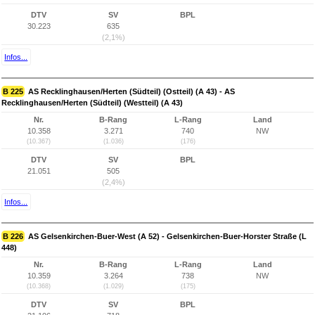
DTV
SV
BPL
30.223
635
(2,1%)
Infos...
B 225
AS Recklinghausen/Herten (Südteil) (Ostteil) (A 43) - AS
Recklinghausen/Herten (Südteil) (Westteil) (A 43)
Nr.
B-Rang
L-Rang
Land
10.358
3.271
740
NW
(10.367)
(1.036)
(176)
DTV
SV
BPL
21.051
505
(2,4%)
Infos...
B 226
AS Gelsenkirchen-Buer-West (A 52) - Gelsenkirchen-Buer-Horster Straße (L
448)
Nr.
B-Rang
L-Rang
Land
10.359
3.264
738
NW
(10.368)
(1.029)
(175)
DTV
SV
BPL