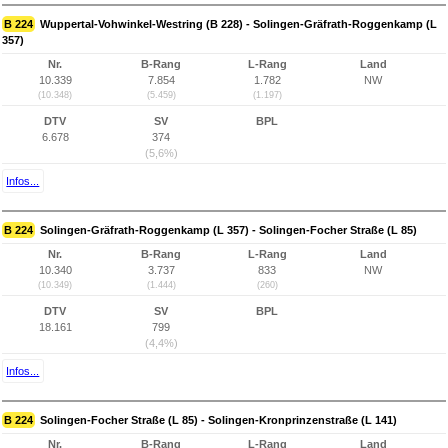
B 224
Wuppertal-Vohwinkel-Westring (B 228) - Solingen-Gräfrath-Roggenkamp (L
357)
Nr.
B-Rang
L-Rang
Land
10.339
7.854
1.782
NW
(10.348)
(5.459)
(1.197)
DTV
SV
BPL
6.678
374
(5,6%)
Infos...
B 224
Solingen-Gräfrath-Roggenkamp (L 357) - Solingen-Focher Straße (L 85)
Nr.
B-Rang
L-Rang
Land
10.340
3.737
833
NW
(10.349)
(1.444)
(260)
DTV
SV
BPL
18.161
799
(4,4%)
Infos...
B 224
Solingen-Focher Straße (L 85) - Solingen-Kronprinzenstraße (L 141)
Nr.
B-Rang
L-Rang
Land