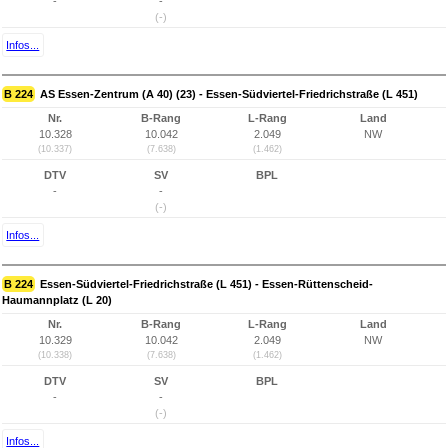
-
-
(-)
Infos...
B 224
AS Essen-Zentrum (A 40) (23) - Essen-Südviertel-Friedrichstraße (L 451)
Nr.
B-Rang
L-Rang
Land
10.328
10.042
2.049
NW
(10.337)
(7.638)
(1.462)
DTV
SV
BPL
-
-
(-)
Infos...
B 224
Essen-Südviertel-Friedrichstraße (L 451) - Essen-Rüttenscheid-
Haumannplatz (L 20)
Nr.
B-Rang
L-Rang
Land
10.329
10.042
2.049
NW
(10.338)
(7.638)
(1.462)
DTV
SV
BPL
-
-
(-)
Infos...