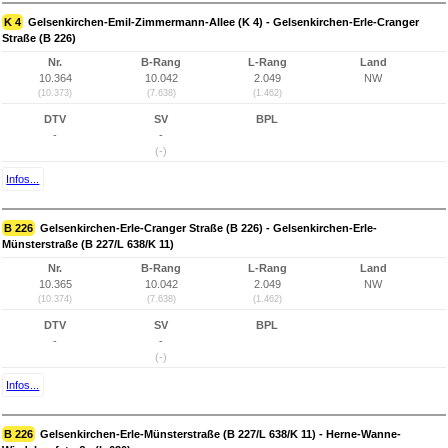
K 4
Gelsenkirchen-Emil-Zimmermann-Allee (K 4) - Gelsenkirchen-Erle-Cranger
Straße (B 226)
Nr.
B-Rang
L-Rang
Land
10.364
10.042
2.049
NW
(10.373)
(7.638)
(1.462)
DTV
SV
BPL
-
-
(-)
Infos...
B 226
Gelsenkirchen-Erle-Cranger Straße (B 226) - Gelsenkirchen-Erle-
Münsterstraße (B 227/L 638/K 11)
Nr.
B-Rang
L-Rang
Land
10.365
10.042
2.049
NW
(10.374)
(7.638)
(1.462)
DTV
SV
BPL
-
-
(-)
Infos...
B 226
Gelsenkirchen-Erle-Münsterstraße (B 227/L 638/K 11) - Herne-Wanne-