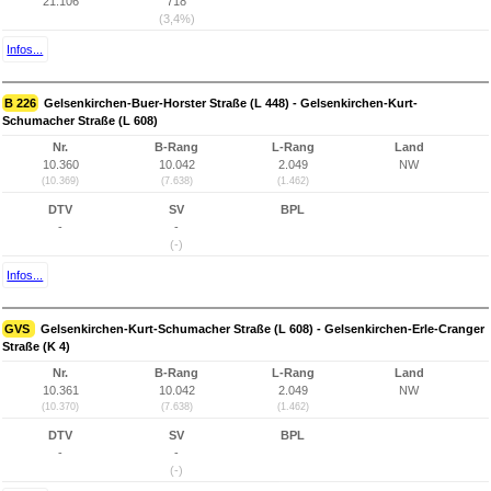
21.106
718
(3,4%)
Infos...
B 226
Gelsenkirchen-Buer-Horster Straße (L 448) - Gelsenkirchen-Kurt-
Schumacher Straße (L 608)
Nr.
B-Rang
L-Rang
Land
10.360
10.042
2.049
NW
(10.369)
(7.638)
(1.462)
DTV
SV
BPL
-
-
(-)
Infos...
GVS
Gelsenkirchen-Kurt-Schumacher Straße (L 608) - Gelsenkirchen-Erle-Cranger
Straße (K 4)
Nr.
B-Rang
L-Rang
Land
10.361
10.042
2.049
NW
(10.370)
(7.638)
(1.462)
DTV
SV
BPL
-
-
(-)