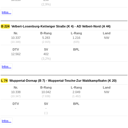
(2,9%)
Infos...
B 224
Velbert-Losenburg-Kettwiger Straße (K 4) - AD Velbert-Nord (A 44)
Nr.
B-Rang
L-Rang
Land
10.337
5.283
1.216
NW
(10.346)
(2.915)
(635)
DTV
SV
BPL
12.562
402
(3,2%)
Infos...
L 74
Wuppertal-Dornap (B 7) - Wuppertal-Tesche-Zur Waldkampfbahn (K 20)
Nr.
B-Rang
L-Rang
Land
10.338
10.042
2.049
NW
(10.347)
(7.638)
(1.462)
DTV
SV
BPL
-
-
(-)
Infos...