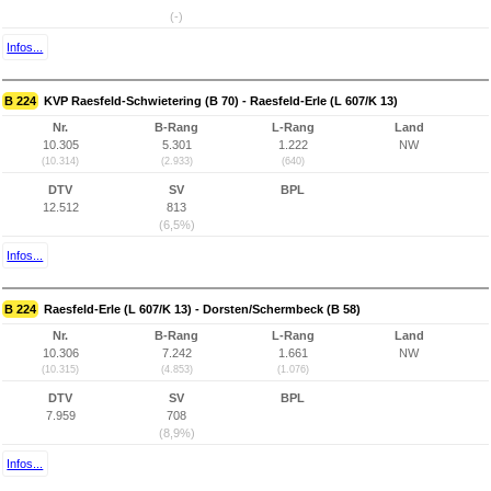
(-)
Infos...
B 224
KVP Raesfeld-Schwietering (B 70) - Raesfeld-Erle (L 607/K 13)
Nr.
B-Rang
L-Rang
Land
10.305
5.301
1.222
NW
(10.314)
(2.933)
(640)
DTV
SV
BPL
12.512
813
(6,5%)
Infos...
B 224
Raesfeld-Erle (L 607/K 13) - Dorsten/Schermbeck (B 58)
Nr.
B-Rang
L-Rang
Land
10.306
7.242
1.661
NW
(10.315)
(4.853)
(1.076)
DTV
SV
BPL
7.959
708
(8,9%)
Infos...