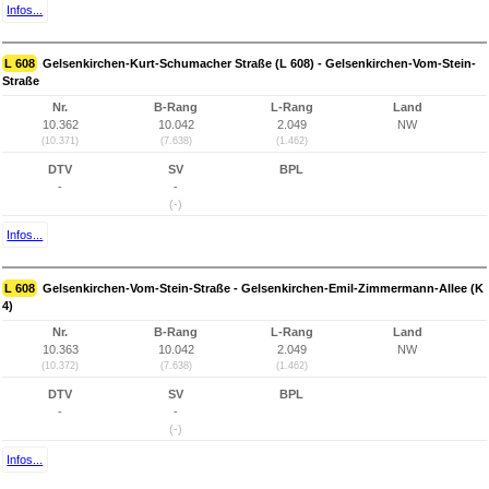
Infos...
L 608
Gelsenkirchen-Kurt-Schumacher Straße (L 608) - Gelsenkirchen-Vom-Stein-
Straße
Nr.
B-Rang
L-Rang
Land
10.362
10.042
2.049
NW
(10.371)
(7.638)
(1.462)
DTV
SV
BPL
-
-
(-)
Infos...
L 608
Gelsenkirchen-Vom-Stein-Straße - Gelsenkirchen-Emil-Zimmermann-Allee (K
4)
Nr.
B-Rang
L-Rang
Land
10.363
10.042
2.049
NW
(10.372)
(7.638)
(1.462)
DTV
SV
BPL
-
-
(-)
Infos...