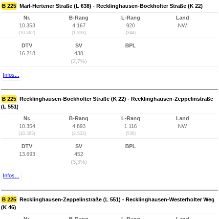
B 225
Marl-Hertener Straße (L 638) - Recklinghausen-Bockholter Straße (K 22)
Nr.
B-Rang
L-Rang
Land
10.353
4.167
920
NW
(10.362)
(1.833)
(344)
DTV
SV
BPL
16.218
438
(2,7%)
Infos...
B 225
Recklinghausen-Bockholter Straße (K 22) - Recklinghausen-Zeppelinstraße
(L 551)
Nr.
B-Rang
L-Rang
Land
10.354
4.893
1.116
NW
(10.363)
(2.533)
(536)
DTV
SV
BPL
13.693
452
(3,3%)
Infos...
B 225
Recklinghausen-Zeppelinstraße (L 551) - Recklinghausen-Westerholter Weg
(K 46)