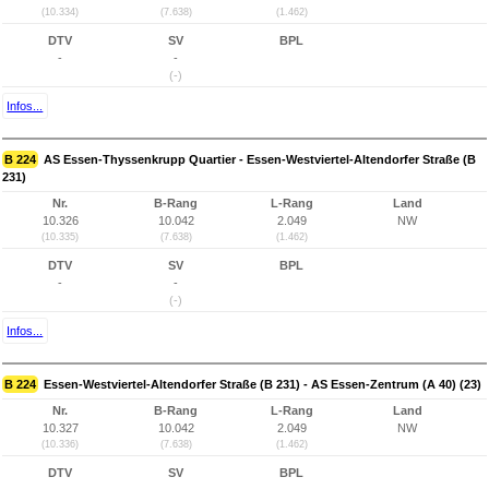
(10.334)
(7.638)
(1.462)
DTV
SV
BPL
-
-
(-)
Infos...
B 224
AS Essen-Thyssenkrupp Quartier - Essen-Westviertel-Altendorfer Straße (B
231)
Nr.
B-Rang
L-Rang
Land
10.326
10.042
2.049
NW
(10.335)
(7.638)
(1.462)
DTV
SV
BPL
-
-
(-)
Infos...
B 224
Essen-Westviertel-Altendorfer Straße (B 231) - AS Essen-Zentrum (A 40) (23)
Nr.
B-Rang
L-Rang
Land
10.327
10.042
2.049
NW
(10.336)
(7.638)
(1.462)
DTV
SV
BPL