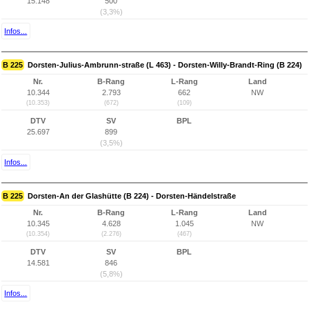
15.148
500
(3,3%)
Infos...
B 225
Dorsten-Julius-Ambrunn-straße (L 463) - Dorsten-Willy-Brandt-Ring (B 224)
Nr.
B-Rang
L-Rang
Land
10.344
2.793
662
NW
(10.353)
(672)
(109)
DTV
SV
BPL
25.697
899
(3,5%)
Infos...
B 225
Dorsten-An der Glashütte (B 224) - Dorsten-Händelstraße
Nr.
B-Rang
L-Rang
Land
10.345
4.628
1.045
NW
(10.354)
(2.276)
(467)
DTV
SV
BPL
14.581
846
(5,8%)
Infos...