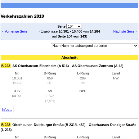
Verkehrszahlen 2019
Seite
< Vorherige Seite
(Ergebnisse
10.301
-
10.400
von
14.284
Nächste Seite >
auf
Seite 104 von 143
)
Abschnitt
B 223
AS Oberhausen-Eisenheim (A 516) - AS Oberhausen-Zentrum (A 42)
Nr.
B-Rang
L-Rang
Land
10.301
859
289
NW
(10.310)
(47)
(6)
DTV
SV
BPL
64.920
1.623
(2,5%)
Infos...
B 223
Oberhausen-Duisburger Straße (B 231/L 452) - Oberhausen-Danziger Straße
(L 215)
Nr.
B-Rang
L-Rang
Land