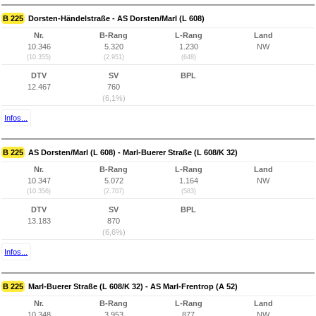
B 225
Dorsten-Händelstraße - AS Dorsten/Marl (L 608)
Nr.
B-Rang
L-Rang
Land
10.346
5.320
1.230
NW
(10.355)
(2.951)
(648)
DTV
SV
BPL
12.467
760
(6,1%)
Infos...
B 225
AS Dorsten/Marl (L 608) - Marl-Buerer Straße (L 608/K 32)
Nr.
B-Rang
L-Rang
Land
10.347
5.072
1.164
NW
(10.356)
(2.707)
(583)
DTV
SV
BPL
13.183
870
(6,6%)
Infos...
B 225
Marl-Buerer Straße (L 608/K 32) - AS Marl-Frentrop (A 52)
Nr.
B-Rang
L-Rang
Land
10.348
3.953
877
NW