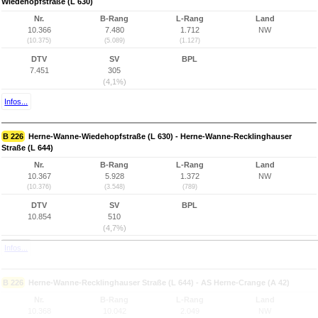
Wiedehopfstraße (L 630)
Nr.
B-Rang
L-Rang
Land
10.366
7.480
1.712
NW
(10.375)
(5.089)
(1.127)
DTV
SV
BPL
7.451
305
(4,1%)
Infos...
B 226
Herne-Wanne-Wiedehopfstraße (L 630) - Herne-Wanne-Recklinghauser
Straße (L 644)
Nr.
B-Rang
L-Rang
Land
10.367
5.928
1.372
NW
(10.376)
(3.548)
(789)
DTV
SV
BPL
10.854
510
(4,7%)
Infos...
B 226
Herne-Wanne-Recklinghauser Straße (L 644) - AS Herne-Crange (A 42)
Nr.
B-Rang
L-Rang
Land
10.368
10.042
2.049
NW