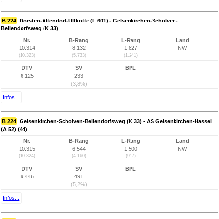
B 224
Dorsten-Altendorf-Ulfkotte (L 601) - Gelsenkirchen-Scholven-
Bellendorfsweg (K 33)
Nr.
B-Rang
L-Rang
Land
10.314
8.132
1.827
NW
(10.323)
(5.733)
(1.241)
DTV
SV
BPL
6.125
233
(3,8%)
Infos...
B 224
Gelsenkirchen-Scholven-Bellendorfsweg (K 33) - AS Gelsenkirchen-Hassel
(A 52) (44)
Nr.
B-Rang
L-Rang
Land
10.315
6.544
1.500
NW
(10.324)
(4.160)
(917)
DTV
SV
BPL
9.446
491
(5,2%)
Infos...