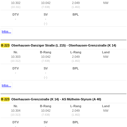
10.302
10.042
2.049
NW
(10.311)
(7.638)
(1.462)
DTV
SV
BPL
-
-
(-)
Infos...
B 223
Oberhausen-Danziger Straße (L 215) - Oberhausen-Grenzstraße (K 14)
Nr.
B-Rang
L-Rang
Land
10.303
10.042
2.049
NW
(10.312)
(7.638)
(1.462)
DTV
SV
BPL
-
-
(-)
Infos...
B 223
Oberhausen-Grenzstraße (K 14) - AS Mülheim-Styrum (A 40)
Nr.
B-Rang
L-Rang
Land
10.304
10.042
2.049
NW
(10.313)
(7.638)
(1.462)
DTV
SV
BPL
-
-