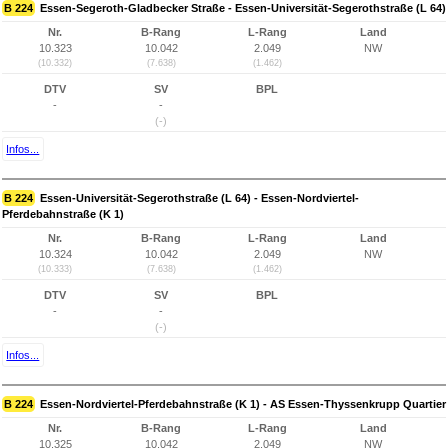
B 224
Essen-Segeroth-Gladbecker Straße - Essen-Universität-Segerothstraße (L 64)
Nr.
B-Rang
L-Rang
Land
10.323
10.042
2.049
NW
(10.332)
(7.638)
(1.462)
DTV
SV
BPL
-
-
(-)
Infos...
B 224
Essen-Universität-Segerothstraße (L 64) - Essen-Nordviertel-
Pferdebahnstraße (K 1)
Nr.
B-Rang
L-Rang
Land
10.324
10.042
2.049
NW
(10.333)
(7.638)
(1.462)
DTV
SV
BPL
-
-
(-)
Infos...
B 224
Essen-Nordviertel-Pferdebahnstraße (K 1) - AS Essen-Thyssenkrupp Quartier
Nr.
B-Rang
L-Rang
Land
10.325
10.042
2.049
NW