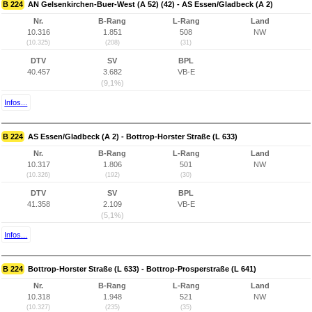
B 224
AN Gelsenkirchen-Buer-West (A 52) (42) - AS Essen/Gladbeck (A 2)
Nr.
B-Rang
L-Rang
Land
10.316
1.851
508
NW
(10.325)
(208)
(31)
DTV
SV
BPL
40.457
3.682
VB-E
(9,1%)
Infos...
B 224
AS Essen/Gladbeck (A 2) - Bottrop-Horster Straße (L 633)
Nr.
B-Rang
L-Rang
Land
10.317
1.806
501
NW
(10.326)
(192)
(30)
DTV
SV
BPL
41.358
2.109
VB-E
(5,1%)
Infos...
B 224
Bottrop-Horster Straße (L 633) - Bottrop-Prosperstraße (L 641)
Nr.
B-Rang
L-Rang
Land
10.318
1.948
521
NW
(10.327)
(235)
(35)