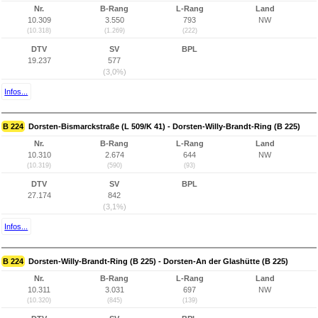
Nr.
B-Rang
L-Rang
Land
10.309
3.550
793
NW
(10.318)
(1.269)
(222)
DTV
SV
BPL
19.237
577
(3,0%)
Infos...
B 224
Dorsten-Bismarckstraße (L 509/K 41) - Dorsten-Willy-Brandt-Ring (B 225)
Nr.
B-Rang
L-Rang
Land
10.310
2.674
644
NW
(10.319)
(590)
(93)
DTV
SV
BPL
27.174
842
(3,1%)
Infos...
B 224
Dorsten-Willy-Brandt-Ring (B 225) - Dorsten-An der Glashütte (B 225)
Nr.
B-Rang
L-Rang
Land
10.311
3.031
697
NW
(10.320)
(845)
(139)