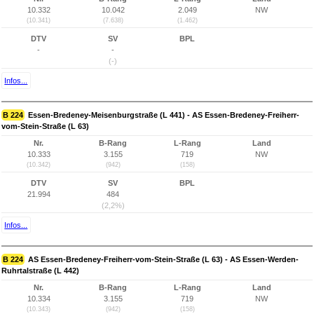
10.332
10.042
2.049
NW
(10.341)
(7.638)
(1.462)
DTV
SV
BPL
-
-
(-)
Infos...
B 224
Essen-Bredeney-Meisenburgstraße (L 441) - AS Essen-Bredeney-Freiherr-
vom-Stein-Straße (L 63)
Nr.
B-Rang
L-Rang
Land
10.333
3.155
719
NW
(10.342)
(942)
(158)
DTV
SV
BPL
21.994
484
(2,2%)
Infos...
B 224
AS Essen-Bredeney-Freiherr-vom-Stein-Straße (L 63) - AS Essen-Werden-
Ruhrtalstraße (L 442)
Nr.
B-Rang
L-Rang
Land
10.334
3.155
719
NW
(10.343)
(942)
(158)