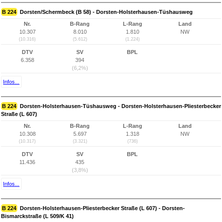
B 224
Dorsten/Schermbeck (B 58) - Dorsten-Holsterhausen-Tüshausweg
Nr.
B-Rang
L-Rang
Land
10.307
8.010
1.810
NW
(10.316)
(5.612)
(1.224)
DTV
SV
BPL
6.358
394
(6,2%)
Infos...
B 224
Dorsten-Holsterhausen-Tüshausweg - Dorsten-Holsterhausen-Pliesterbecker
Straße (L 607)
Nr.
B-Rang
L-Rang
Land
10.308
5.697
1.318
NW
(10.317)
(3.321)
(736)
DTV
SV
BPL
11.436
435
(3,8%)
Infos...
B 224
Dorsten-Holsterhausen-Pliesterbecker Straße (L 607) - Dorsten-
Bismarckstraße (L 509/K 41)