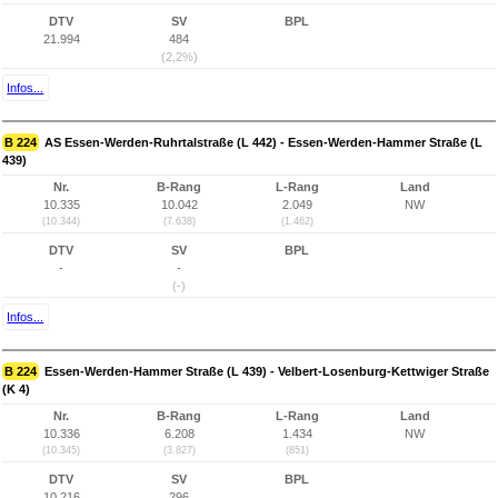
DTV
SV
BPL
21.994
484
(2,2%)
Infos...
B 224
AS Essen-Werden-Ruhrtalstraße (L 442) - Essen-Werden-Hammer Straße (L
439)
Nr.
B-Rang
L-Rang
Land
10.335
10.042
2.049
NW
(10.344)
(7.638)
(1.462)
DTV
SV
BPL
-
-
(-)
Infos...
B 224
Essen-Werden-Hammer Straße (L 439) - Velbert-Losenburg-Kettwiger Straße
(K 4)
Nr.
B-Rang
L-Rang
Land
10.336
6.208
1.434
NW
(10.345)
(3.827)
(851)
DTV
SV
BPL
10.216
296