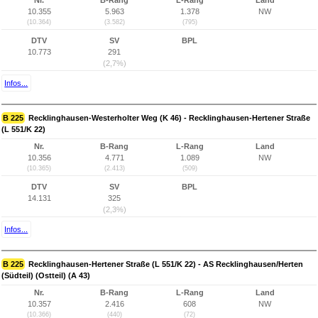
Nr.
B-Rang
L-Rang
Land
10.355
5.963
1.378
NW
(10.364)
(3.582)
(795)
DTV
SV
BPL
10.773
291
(2,7%)
Infos...
B 225
Recklinghausen-Westerholter Weg (K 46) - Recklinghausen-Hertener Straße
(L 551/K 22)
Nr.
B-Rang
L-Rang
Land
10.356
4.771
1.089
NW
(10.365)
(2.413)
(509)
DTV
SV
BPL
14.131
325
(2,3%)
Infos...
B 225
Recklinghausen-Hertener Straße (L 551/K 22) - AS Recklinghausen/Herten
(Südteil) (Ostteil) (A 43)
Nr.
B-Rang
L-Rang
Land
10.357
2.416
608
NW
(10.366)
(440)
(72)