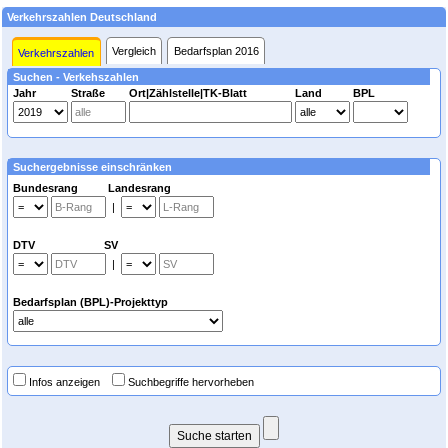
Verkehrszahlen Deutschland
Vergleich
Bedarfsplan 2016
Verkehrszahlen
Suchen - Verkehszahlen
Jahr
Straße
Ort|Zählstelle|TK-Blatt
Land
BPL
Suchergebnisse einschränken
Bundesrang Landesrang
|
DTV SV
|
Bedarfsplan (BPL)-Projekttyp
Infos anzeigen
Suchbegriffe hervorheben