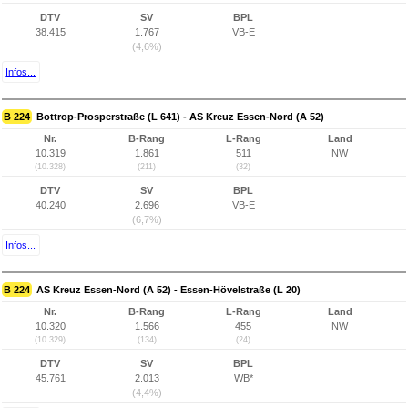
DTV
SV
BPL
38.415
1.767
VB-E
(4,6%)
Infos...
B 224
Bottrop-Prosperstraße (L 641) - AS Kreuz Essen-Nord (A 52)
Nr.
B-Rang
L-Rang
Land
10.319
1.861
511
NW
(10.328)
(211)
(32)
DTV
SV
BPL
40.240
2.696
VB-E
(6,7%)
Infos...
B 224
AS Kreuz Essen-Nord (A 52) - Essen-Hövelstraße (L 20)
Nr.
B-Rang
L-Rang
Land
10.320
1.566
455
NW
(10.329)
(134)
(24)
DTV
SV
BPL
45.761
2.013
WB*
(4,4%)