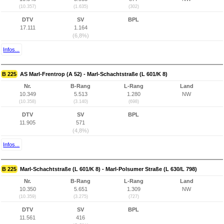
(10.357)
(1.635)
(302)
DTV
SV
BPL
17.111
1.164
(6,8%)
Infos...
B 225
AS Marl-Frentrop (A 52) - Marl-Schachtstraße (L 601/K 8)
Nr.
B-Rang
L-Rang
Land
10.349
5.513
1.280
NW
(10.358)
(3.140)
(698)
DTV
SV
BPL
11.905
571
(4,8%)
Infos...
B 225
Marl-Schachtstraße (L 601/K 8) - Marl-Polsumer Straße (L 630/L 798)
Nr.
B-Rang
L-Rang
Land
10.350
5.651
1.309
NW
(10.359)
(3.275)
(727)
DTV
SV
BPL
11.561
416