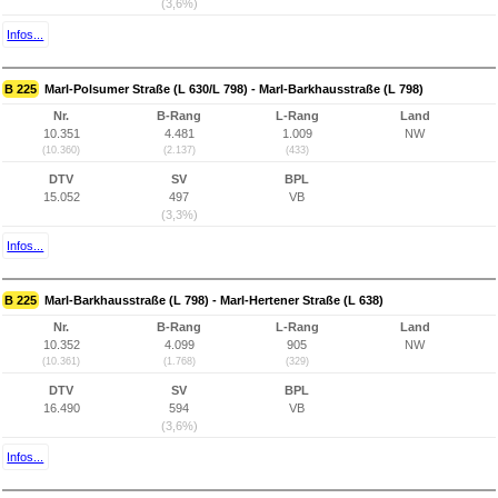
(3,6%)
Infos...
B 225
Marl-Polsumer Straße (L 630/L 798) - Marl-Barkhausstraße (L 798)
Nr.
B-Rang
L-Rang
Land
10.351
4.481
1.009
NW
(10.360)
(2.137)
(433)
DTV
SV
BPL
15.052
497
VB
(3,3%)
Infos...
B 225
Marl-Barkhausstraße (L 798) - Marl-Hertener Straße (L 638)
Nr.
B-Rang
L-Rang
Land
10.352
4.099
905
NW
(10.361)
(1.768)
(329)
DTV
SV
BPL
16.490
594
VB
(3,6%)
Infos...