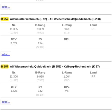
Infos...
B 257
Adenau/Herschbroich (L 92) - AS Wiesemscheid/Quiddelbach (B 258)
Nr.
B-Rang
L-Rang
Land
11.305
9.309
948
RP
(11.314)
(6.907)
(772)
DTV
SV
BPL
3.622
214
(5,9%)
Infos...
B 257
AS Wiesemscheid/Quiddelbach (B 258) - Kelberg-Rothenbach (K 87)
Nr.
B-Rang
L-Rang
Land
11.306
9.938
1.064
RP
(11.315)
(7.535)
(887)
DTV
SV
BPL
1.627
132
VB
(8,1%)
Infos...