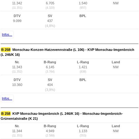
11.342
6.705
1.540
NW
(11.351)
(4.320)
(957)
DTV
SV
BPL
9.099
437
(4,8%)
Infos...
B 258
Monschau-Konzen-Hatzevennstraße (L 106) - KVP Monschau-Imgenbroich
(L 246/K 16)
Nr.
B-Rang
L-Rang
Land
11.343
6.145
1.421
NW
(11.352)
(3.764)
(838)
DTV
SV
BPL
10.360
404
(3,9%)
Infos...
B 258
KVP Monschau-Imgenbroich (L 246/K 16) - Monschau-Imgenbroich-
Grünentalstraße (K 21)
Nr.
B-Rang
L-Rang
Land
11.344
4.949
1.133
NW
(11.353)
(2.589)
(553)