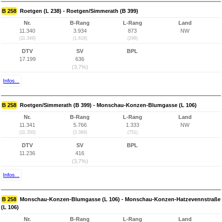
B 258
Roetgen (L 238) - Roetgen/Simmerath (B 399)
Nr.
B-Rang
L-Rang
Land
11.340
3.934
873
NW
(11.349)
(1.618)
(298)
DTV
SV
BPL
17.199
636
(3,7%)
Infos...
B 258
Roetgen/Simmerath (B 399) - Monschau-Konzen-Blumgasse (L 106)
Nr.
B-Rang
L-Rang
Land
11.341
5.766
1.333
NW
(11.350)
(3.389)
(751)
DTV
SV
BPL
11.236
416
(3,7%)
Infos...
B 258
Monschau-Konzen-Blumgasse (L 106) - Monschau-Konzen-Hatzevennstraße
(L 106)
Nr.
B-Rang
L-Rang
Land