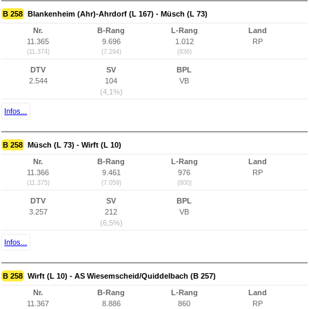
B 258
Blankenheim (Ahr)-Ahrdorf (L 167) - Müsch (L 73)
Nr.
B-Rang
L-Rang
Land
11.365
9.696
1.012
RP
(11.374)
(7.294)
(836)
DTV
SV
BPL
2.544
104
VB
(4,1%)
Infos...
B 258
Müsch (L 73) - Wirft (L 10)
Nr.
B-Rang
L-Rang
Land
11.366
9.461
976
RP
(11.375)
(7.059)
(800)
DTV
SV
BPL
3.257
212
VB
(6,5%)
Infos...
B 258
Wirft (L 10) - AS Wiesemscheid/Quiddelbach (B 257)
Nr.
B-Rang
L-Rang
Land
11.367
8.886
860
RP