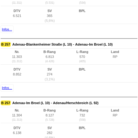
(11.311)
(5.531)
(534)
DTV
SV
BPL
6.521
365
(5,6%)
Infos...
B 257
Adenau-Blankenheimer Straße (L 10) - Adenau-Im Broel (L 10)
Nr.
B-Rang
L-Rang
Land
11.303
6.813
570
RP
(11.312)
(4.426)
(405)
DTV
SV
BPL
8.852
274
(3,1%)
Infos...
B 257
Adenau-Im Broel (L 10) - Adenau/Herschbroich (L 92)
Nr.
B-Rang
L-Rang
Land
11.304
8.127
732
RP
(11.313)
(5.728)
(558)
DTV
SV
BPL
6.138
282
(4,6%)