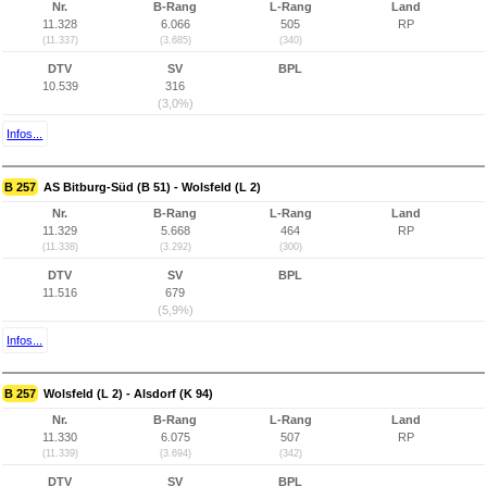
Nr.
B-Rang
L-Rang
Land
11.328
6.066
505
RP
(11.337)
(3.685)
(340)
DTV
SV
BPL
10.539
316
(3,0%)
Infos...
B 257
AS Bitburg-Süd (B 51) - Wolsfeld (L 2)
Nr.
B-Rang
L-Rang
Land
11.329
5.668
464
RP
(11.338)
(3.292)
(300)
DTV
SV
BPL
11.516
679
(5,9%)
Infos...
B 257
Wolsfeld (L 2) - Alsdorf (K 94)
Nr.
B-Rang
L-Rang
Land
11.330
6.075
507
RP
(11.339)
(3.694)
(342)
DTV
SV
BPL