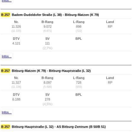
Infos...
B 257
Badem-Dudeldofer Straße (L 38) - Bitburg-Matzen (K 79)
Nr.
B-Rang
L-Rang
Land
11.326
9.072
898
RP
(11.335)
(6.671)
(722)
DTV
SV
BPL
4.121
111
(2,7%)
Infos...
B 257
Bitburg-Matzen (K 79) - Bitburg-Hauptstraße (L 32)
Nr.
B-Rang
L-Rang
Land
11.327
8.097
728
RP
(11.336)
(5.699)
(555)
DTV
SV
BPL
6.188
278
(4,5%)
Infos...
B 257
Bitburg-Hauptstraße (L 32) - AS Bitburg-Zentrum (B 50/B 51)