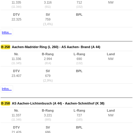
11.335
3.116
712
NW
(11.344)
(911)
(152)
DTV
SV
BPL
22.325
759
(3,4%)
Infos...
B 258
Aachen-Madrider Ring (L 260) - AS Aachen- Brand (A 44)
Nr.
B-Rang
L-Rang
Land
11.336
2.994
690
NW
(11.345)
(814)
(132)
DTV
SV
BPL
23.407
679
(2,9%)
Infos...
B 258
AS Aachen-Lichtenbusch (A 44) - Aachen-Schmithof (K 38)
Nr.
B-Rang
L-Rang
Land
11.337
3.221
727
NW
(11.346)
(995)
(165)
DTV
SV
BPL
21.426
686