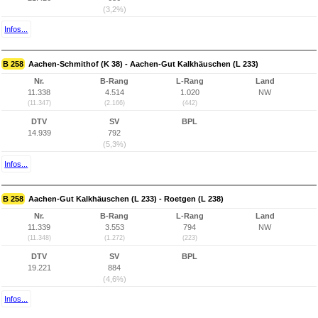
(3,2%)
Infos...
B 258
Aachen-Schmithof (K 38) - Aachen-Gut Kalkhäuschen (L 233)
Nr.
B-Rang
L-Rang
Land
11.338
4.514
1.020
NW
(11.347)
(2.166)
(442)
DTV
SV
BPL
14.939
792
(5,3%)
Infos...
B 258
Aachen-Gut Kalkhäuschen (L 233) - Roetgen (L 238)
Nr.
B-Rang
L-Rang
Land
11.339
3.553
794
NW
(11.348)
(1.272)
(223)
DTV
SV
BPL
19.221
884
(4,6%)
Infos...