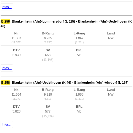
Infos...
B 258
Blankenheim (Ahr)-Lommersdorf (L 115) - Blankenheim (Ahr)-Uedelhoven (K
46)
Nr.
B-Rang
L-Rang
Land
11.363
8.235
1.847
NW
(11.372)
(5.835)
(1.261)
DTV
SV
BPL
5.930
658
VB
(11,1%)
Infos...
B 258
Blankenheim (Ahr)-Uedelhoven (K 46) - Blankenheim (Ahr)-Ahrdorf (L 167)
Nr.
B-Rang
L-Rang
Land
11.364
9.219
1.988
NW
(11.373)
(6.817)
(1.401)
DTV
SV
BPL
3.823
577
VB
(15,1%)
Infos...