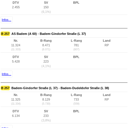
DTV
SV
BPL
2.455
150
(6,1%)
Infos...
B 257
AS Badem (A 60) - Badem-Gindorfer Straße (L 37)
Nr.
B-Rang
L-Rang
Land
11.324
8.471
781
RP
(11.333)
(6.071)
(607)
DTV
SV
BPL
5.428
223
(4,1%)
Infos...
B 257
Badem-Gindorfer Straße (L 37) - Badem-Dudeldofer Straße (L 38)
Nr.
B-Rang
L-Rang
Land
11.325
8.129
733
RP
(11.334)
(5.730)
(559)
DTV
SV
BPL
6.134
233
(3,8%)