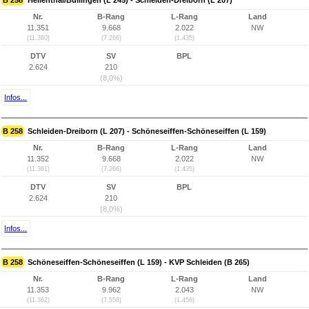
B 258
Hellenthal/Büllingen (L 245) - Schleiden-Dreiborn (L 207)
Nr.
B-Rang
L-Rang
Land
11.351
9.668
2.022
NW
(11.360)
(7.266)
(1.435)
DTV
SV
BPL
2.624
210
(8,0%)
Infos...
B 258
Schleiden-Dreiborn (L 207) - Schöneseiffen-Schöneseiffen (L 159)
Nr.
B-Rang
L-Rang
Land
11.352
9.668
2.022
NW
(11.361)
(7.266)
(1.435)
DTV
SV
BPL
2.624
210
(8,0%)
Infos...
B 258
Schöneseiffen-Schöneseiffen (L 159) - KVP Schleiden (B 265)
Nr.
B-Rang
L-Rang
Land
11.353
9.962
2.043
NW
(11.362)
(7.558)
(1.456)