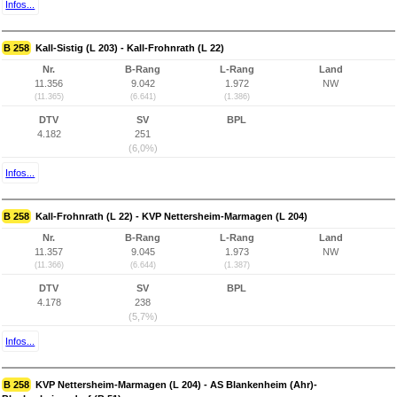
Infos...
B 258
Kall-Sistig (L 203) - Kall-Frohnrath (L 22)
Nr.
B-Rang
L-Rang
Land
11.356
9.042
1.972
NW
(11.365)
(6.641)
(1.386)
DTV
SV
BPL
4.182
251
(6,0%)
Infos...
B 258
Kall-Frohnrath (L 22) - KVP Nettersheim-Marmagen (L 204)
Nr.
B-Rang
L-Rang
Land
11.357
9.045
1.973
NW
(11.366)
(6.644)
(1.387)
DTV
SV
BPL
4.178
238
(5,7%)
Infos...
B 258
KVP Nettersheim-Marmagen (L 204) - AS Blankenheim (Ahr)-