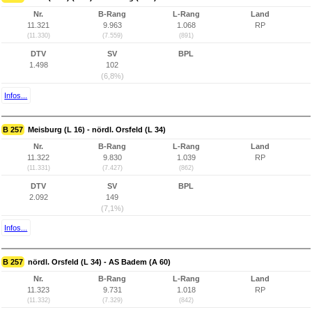
Nr.
B-Rang
L-Rang
Land
11.321
9.963
1.068
RP
(11.330)
(7.559)
(891)
DTV
SV
BPL
1.498
102
(6,8%)
Infos...
B 257
Meisburg (L 16) - nördl. Orsfeld (L 34)
Nr.
B-Rang
L-Rang
Land
11.322
9.830
1.039
RP
(11.331)
(7.427)
(862)
DTV
SV
BPL
2.092
149
(7,1%)
Infos...
B 257
nördl. Orsfeld (L 34) - AS Badem (A 60)
Nr.
B-Rang
L-Rang
Land
11.323
9.731
1.018
RP
(11.332)
(7.329)
(842)