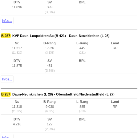
DTV
SV
BPL
11.096
399
(3,6%)
Infos...
B 257
KVP Daun-Leopoldstraße (B 421) - Daun-Neunkirchen (L 28)
Nr.
B-Rang
L-Rang
Land
11.317
5.526
445
RP
(11.326)
(3.153)
(281)
DTV
SV
BPL
11.875
451
(3,8%)
Infos...
B 257
Daun-Neunkirchen (L 28) - Oberstadtfeld/Niederstadtfeld (L 27)
Nr.
B-Rang
L-Rang
Land
11.318
9.030
885
RP
(11.327)
(6.629)
(709)
DTV
SV
BPL
4.216
122
(2,9%)
Infos...