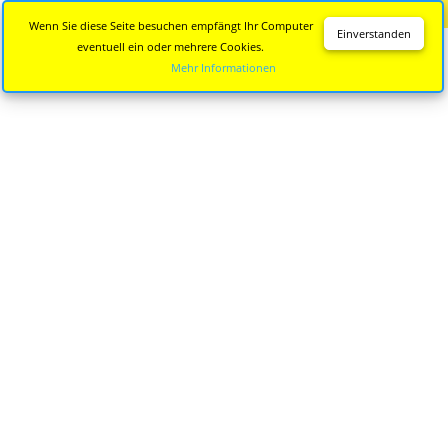
Diese Seite wird nicht mehr aktualisiert.
Zur neuen Seite
Wenn Sie diese Seite besuchen empfängt Ihr Computer
Einverstanden
eventuell ein oder mehrere Cookies.
Mehr Informationen