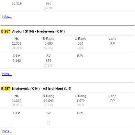
10.519
926
(8,8%)
Infos...
B 257
Alsdorf (K 94) - Niederweis (K 94)
Nr.
B-Rang
L-Rang
Land
11.331
6.683
554
RP
(11.340)
(4.298)
(389)
DTV
SV
BPL
9.140
658
(7,2%)
Infos...
B 257
Niederweis (K 94) - AS Irrel-Nord (L 4)
Nr.
B-Rang
L-Rang
Land
11.332
10.042
1.079
RP
(11.341)
(7.638)
(902)
DTV
SV
BPL
-
-
(-)
Infos...