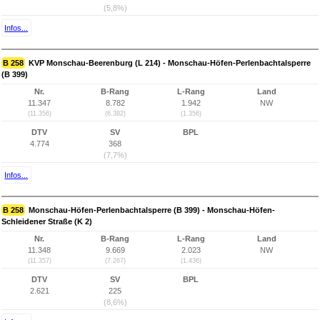
(5,8%)
Infos...
B 258
KVP Monschau-Beerenburg (L 214) - Monschau-Höfen-Perlenbachtalsperre
(B 399)
Nr.
B-Rang
L-Rang
Land
11.347
8.782
1.942
NW
(11.356)
(6.382)
(1.356)
DTV
SV
BPL
4.774
368
(7,7%)
Infos...
B 258
Monschau-Höfen-Perlenbachtalsperre (B 399) - Monschau-Höfen-
Schleidener Straße (K 2)
Nr.
B-Rang
L-Rang
Land
11.348
9.669
2.023
NW
(11.357)
(7.267)
(1.436)
DTV
SV
BPL
2.621
225
(8,6%)