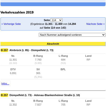
Verkehrszahlen 2019
Seite
< Vorherige Seite
(Ergebnisse
11.301
-
11.400
von
14.284
Nächste Seite >
auf
Seite 114 von 143
)
Abschnitt
B 257
Ahrbrück (L 85) - Dümpelfeld (L 73)
Nr.
B-Rang
L-Rang
Land
11.301
7.760
684
RP
(11.310)
(5.365)
(513)
DTV
SV
BPL
6.891
365
(5,3%)
Infos...
B 257
Dümpelfeld (L 73) - Adenau-Blankenheimer Straße (L 10)
Nr.
B-Rang
L-Rang
Land
11.302
7.927
705
RP