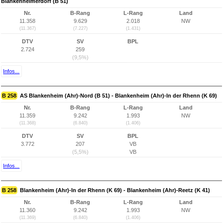
Blankenheimerdorf (B 51)
Nr.
B-Rang
L-Rang
Land
11.358
9.629
2.018
NW
(11.367)
(7.227)
(1.431)
DTV
SV
BPL
2.724
259
(9,5%)
Infos...
B 258
AS Blankenheim (Ahr)-Nord (B 51) - Blankenheim (Ahr)-In der Rhenn (K 69)
Nr.
B-Rang
L-Rang
Land
11.359
9.242
1.993
NW
(11.368)
(6.840)
(1.406)
DTV
SV
BPL
3.772
207
VB
(5,5%)
VB
Infos...
B 258
Blankenheim (Ahr)-In der Rhenn (K 69) - Blankenheim (Ahr)-Reetz (K 41)
Nr.
B-Rang
L-Rang
Land
11.360
9.242
1.993
NW
(11.369)
(6.840)
(1.406)