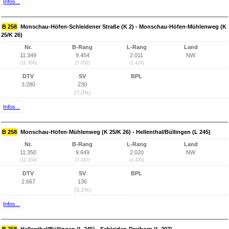
Infos...
B 258
Monschau-Höfen-Schleidener Straße (K 2) - Monschau-Höfen-Mühlenweg (K
25/K 26)
Nr.
B-Rang
L-Rang
Land
11.349
9.454
2.011
NW
(11.358)
(7.052)
(1.424)
DTV
SV
BPL
3.280
230
(7,0%)
Infos...
B 258
Monschau-Höfen-Mühlenweg (K 25/K 26) - Hellenthal/Büllingen (L 245)
Nr.
B-Rang
L-Rang
Land
11.350
9.649
2.020
NW
(11.359)
(7.247)
(1.433)
DTV
SV
BPL
2.667
136
(5,1%)
Infos...