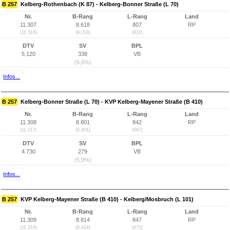
B 257
Kelberg-Rothenbach (K 87) - Kelberg-Bonner Straße (L 70)
Nr.
B-Rang
L-Rang
Land
11.307
8.618
807
RP
(11.316)
(6.218)
(632)
DTV
SV
BPL
5.120
338
VB
(6,6%)
Infos...
B 257
Kelberg-Bonner Straße (L 70) - KVP Kelberg-Mayener Straße (B 410)
Nr.
B-Rang
L-Rang
Land
11.308
8.801
842
RP
(11.317)
(6.401)
(667)
DTV
SV
BPL
4.730
279
VB
(5,9%)
Infos...
B 257
KVP Kelberg-Mayener Straße (B 410) - Kelberg/Mosbruch (L 101)
Nr.
B-Rang
L-Rang
Land
11.309
8.814
847
RP
(11.318)
(6.414)
(672)