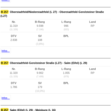
B 257
Oberstadtfeld/Niederstadtfeld (L 27) - Oberstadtfeld-Gerolsteiner Straße
(L27)
Nr.
B-Rang
L-Rang
Land
11.319
9.598
996
RP
(11.328)
(7.196)
(820)
DTV
SV
BPL
2.838
108
(3,8%)
Infos...
B 257
Oberstadtfeld-Gerolsteiner Straße (L27) - Salm (Eifel) (L 29)
Nr.
B-Rang
L-Rang
Land
11.320
9.902
1.055
RP
(11.329)
(7.499)
(878)
DTV
SV
BPL
1.786
179
(10,0%)
Infos...
B 257
Salm (Eifel) (L 29) - Meisburg (L 16)