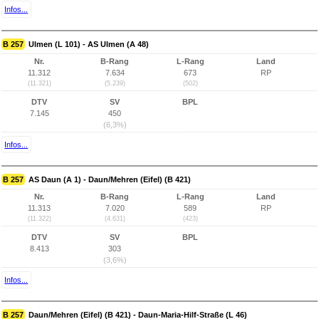
Infos...
B 257
Ulmen (L 101) - AS Ulmen (A 48)
Nr.
B-Rang
L-Rang
Land
11.312
7.634
673
RP
(11.321)
(5.239)
(502)
DTV
SV
BPL
7.145
450
(6,3%)
Infos...
B 257
AS Daun (A 1) - Daun/Mehren (Eifel) (B 421)
Nr.
B-Rang
L-Rang
Land
11.313
7.020
589
RP
(11.322)
(4.631)
(423)
DTV
SV
BPL
8.413
303
(3,6%)
Infos...
B 257
Daun/Mehren (Eifel) (B 421) - Daun-Maria-Hilf-Straße (L 46)