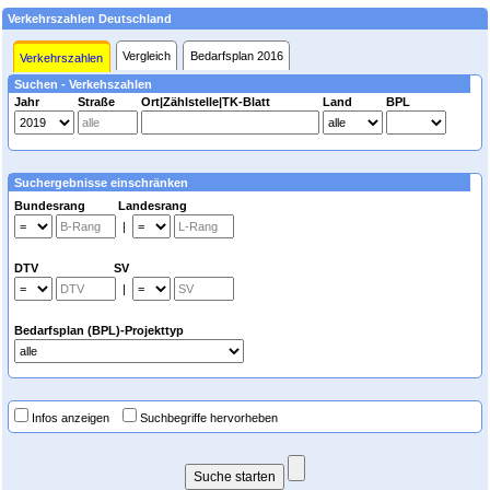
Verkehrszahlen Deutschland
Vergleich
Bedarfsplan 2016
Verkehrszahlen
Suchen - Verkehszahlen
Jahr
Straße
Ort|Zählstelle|TK-Blatt
Land
BPL
Suchergebnisse einschränken
Bundesrang Landesrang
|
DTV SV
|
Bedarfsplan (BPL)-Projekttyp
Infos anzeigen
Suchbegriffe hervorheben