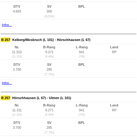
DTV
SV
BPL
4.693
305
(6,5%)
Infos...
B 257
Kelberg/Mosbruch (L 101) - Hörschhausen (L 67)
Nr.
B-Rang
L-Rang
Land
11.310
9.271
941
RP
(11.319)
(6.869)
(765)
DTV
SV
BPL
3.700
285
(7,7%)
Infos...
B 257
Hörschhausen (L 67) - Ulmen (L 101)
Nr.
B-Rang
L-Rang
Land
11.311
9.271
941
RP
(11.320)
(6.869)
(765)
DTV
SV
BPL
3.700
285
(7,7%)