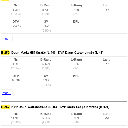
Nr.
B-Rang
L-Rang
Land
11.314
5.317
429
RP
(11.323)
(2.948)
(267)
DTV
SV
BPL
12.475
362
(2,9%)
Infos...
B 257
Daun-Maria-Hilf-Straße (L 46) - KVP Daun-Gartenstraße (L 46)
Nr.
B-Rang
L-Rang
Land
11.315
6.429
536
RP
(11.324)
(4.045)
(371)
DTV
SV
BPL
9.696
330
(3,4%)
Infos...
B 257
KVP Daun-Gartenstraße (L 46) - KVP Daun-Leopoldstraße (B 421)
Nr.
B-Rang
L-Rang
Land
11.316
5.835
483
RP
(11.325)
(3.458)
(319)