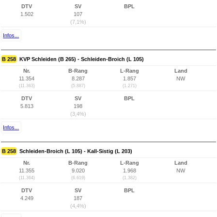
DTV
SV
BPL
1.502
107
(7,1%)
Infos...
B 258
KVP Schleiden (B 265) - Schleiden-Broich (L 105)
Nr.
B-Rang
L-Rang
Land
11.354
8.287
1.857
NW
(11.363)
(5.887)
(1.271)
DTV
SV
BPL
5.813
198
(3,4%)
Infos...
B 258
Schleiden-Broich (L 105) - Kall-Sistig (L 203)
Nr.
B-Rang
L-Rang
Land
11.355
9.020
1.968
NW
(11.364)
(6.619)
(1.382)
DTV
SV
BPL
4.249
187
(4,4%)