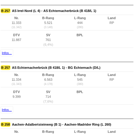
B 257
AS Irrel-Nord (L 4) - AS Echternacherbrück (B 418/L 1)
Nr.
B-Rang
L-Rang
Land
11.333
5.521
444
RP
(11.342)
(3.148)
(280)
DTV
SV
BPL
11.887
761
(6,4%)
Infos...
B 257
AS Echternacherbrück (B 418/L 1) - BG Echternach (D/L)
Nr.
B-Rang
L-Rang
Land
11.334
6.563
545
RP
(11.343)
(4.178)
(380)
DTV
SV
BPL
9.399
714
(7,6%)
Infos...
B 258
Aachen-Adalbertsteinweg (B 1) - Aachen-Madrider Ring (L 260)
Nr.
B-Rang
L-Rang
Land