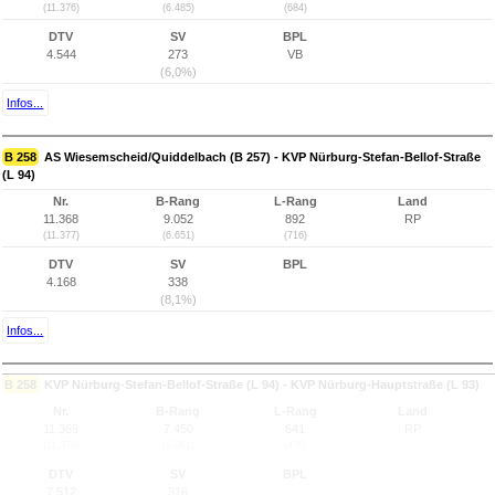
(11.376)
(6.485)
(684)
DTV
SV
BPL
4.544
273
VB
(6,0%)
Infos...
B 258
AS Wiesemscheid/Quiddelbach (B 257) - KVP Nürburg-Stefan-Bellof-Straße
(L 94)
Nr.
B-Rang
L-Rang
Land
11.368
9.052
892
RP
(11.377)
(6.651)
(716)
DTV
SV
BPL
4.168
338
(8,1%)
Infos...
B 258
KVP Nürburg-Stefan-Bellof-Straße (L 94) - KVP Nürburg-Hauptstraße (L 93)
Nr.
B-Rang
L-Rang
Land
11.369
7.450
641
RP
(11.378)
(5.061)
(475)
DTV
SV
BPL
7.512
316