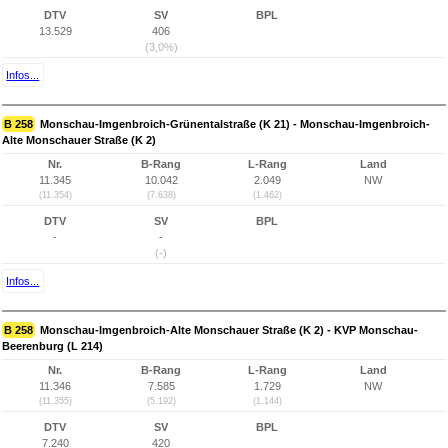
DTV
SV
BPL
13.529
406
(3,0%)
Infos...
B 258
Monschau-Imgenbroich-Grünentalstraße (K 21) - Monschau-Imgenbroich-
Alte Monschauer Straße (K 2)
Nr.
B-Rang
L-Rang
Land
11.345
10.042
2.049
NW
(11.354)
(7.638)
(1.462)
DTV
SV
BPL
-
-
(-)
Infos...
B 258
Monschau-Imgenbroich-Alte Monschauer Straße (K 2) - KVP Monschau-
Beerenburg (L 214)
Nr.
B-Rang
L-Rang
Land
11.346
7.585
1.729
NW
(11.355)
(5.192)
(1.144)
DTV
SV
BPL
7.240
420