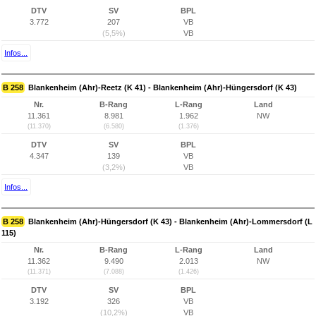
DTV
SV
BPL
3.772
207
VB
(5,5%)
VB
Infos...
B 258
Blankenheim (Ahr)-Reetz (K 41) - Blankenheim (Ahr)-Hüngersdorf (K 43)
Nr.
B-Rang
L-Rang
Land
11.361
8.981
1.962
NW
(11.370)
(6.580)
(1.376)
DTV
SV
BPL
4.347
139
VB
(3,2%)
VB
Infos...
B 258
Blankenheim (Ahr)-Hüngersdorf (K 43) - Blankenheim (Ahr)-Lommersdorf (L
115)
Nr.
B-Rang
L-Rang
Land
11.362
9.490
2.013
NW
(11.371)
(7.088)
(1.426)
DTV
SV
BPL
3.192
326
VB
(10,2%)
VB