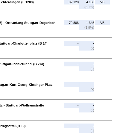
-Echterdingen (L 1208)
82.120
4.188
VB
(5,1%)
) - Ortsanfang Stuttgart-Degerloch
70.806
1.345
VB
(1,9%)
uttgart-Charlottenplatz (B 14)
-
-
(-)
tuttgart-Planietunnel (B 27a)
-
-
(-)
uttgart-Kurt-Georg-Kiesinger-Platz
-
-
(-)
tz - Stuttgart-Wolframstraße
-
-
(-)
Pragsattel (B 10)
-
-
(-)