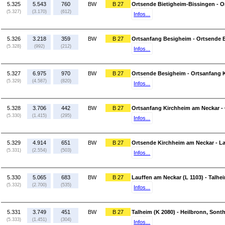
5.325
5.543
760
BW
B 27
Ortsende Bietigheim-Bissingen - 
(5.327)
(3.170)
(612)
Infos...
5.326
3.218
359
BW
B 27
Ortsanfang Besigheim - Ortsende 
(5.328)
(992)
(212)
Infos...
5.327
6.975
970
BW
B 27
Ortsende Besigheim - Ortsanfang 
(5.329)
(4.587)
(820)
Infos...
5.328
3.706
442
BW
B 27
Ortsanfang Kirchheim am Neckar -
(5.330)
(1.415)
(295)
Infos...
5.329
4.914
651
BW
B 27
Ortsende Kirchheim am Neckar - La
(5.331)
(2.554)
(503)
Infos...
5.330
5.065
683
BW
B 27
Lauffen am Neckar (L 1103) - Talhe
(5.332)
(2.700)
(535)
Infos...
5.331
3.749
451
BW
B 27
Talheim (K 2080) - Heilbronn, Sont
(5.333)
(1.451)
(304)
Infos...