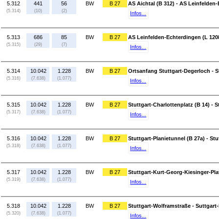
5.312
441
56
BW
B 27
AS Aichtal (B 312) - AS Leinfelden
(5.314)
(10)
(2)
Infos...
5.313
686
85
BW
B 27
AS Leinfelden-Echterdingen (L 1208
(5.315)
(29)
(7)
Infos...
5.314
10.042
1.228
BW
B 27
Ortsanfang Stuttgart-Degerloch - St
(5.316)
(7.638)
(1.077)
Infos...
5.315
10.042
1.228
BW
B 27
Stuttgart-Charlottenplatz (B 14) - S
(5.317)
(7.638)
(1.077)
Infos...
5.316
10.042
1.228
BW
B 27
Stuttgart-Planietunnel (B 27a) - St
(5.318)
(7.638)
(1.077)
Infos...
5.317
10.042
1.228
BW
B 27
Stuttgart-Kurt-Georg-Kiesinger-Pla
(5.319)
(7.638)
(1.077)
Infos...
5.318
10.042
1.228
BW
B 27
Stuttgart-Wolframstraße - Suttgart-
(5.320)
(7.638)
(1.077)
Infos...