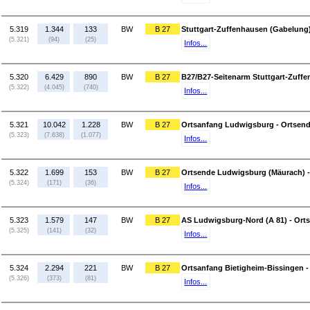
5.319
1.344
133
BW
B 27
Stuttgart-Zuffenhausen (Gabelung)
(5.321)
(94)
(25)
Infos...
5.320
6.429
890
BW
B 27
B27/B27-Seitenarm Stuttgart-Zuff
(5.322)
(4.045)
(740)
Infos...
5.321
10.042
1.228
BW
B 27
Ortsanfang Ludwigsburg - Ortsen
(5.323)
(7.638)
(1.077)
Infos...
5.322
1.699
153
BW
B 27
Ortsende Ludwigsburg (Mäurach) -
(5.324)
(171)
(36)
Infos...
5.323
1.579
147
BW
B 27
AS Ludwigsburg-Nord (A 81) - Ort
(5.325)
(141)
(32)
Infos...
5.324
2.294
221
BW
B 27
Ortsanfang Bietigheim-Bissingen -
(5.326)
(373)
(81)
Infos...