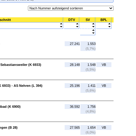
schnitt
DTV
SV
BPL
)
27.241
1.553
(5,7%)
Sebastiansweiler (K 6933)
28.148
1.548
VB
(5,5%)
 6933) - AS Nehren (L 394)
25.196
1.411
VB
(5,6%)
ibad (K 6900)
36.592
1.756
(4,8%)
ngen (B 28)
27.565
1.654
VB
(6,0%)