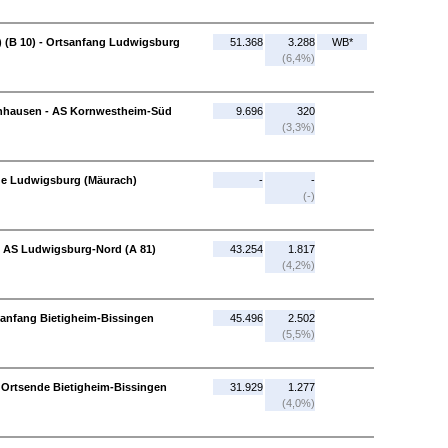
 (B 10) - Ortsanfang Ludwigsburg
51.368
3.288
WB*
(6,4%)
enhausen - AS Kornwestheim-Süd
9.696
320
(3,3%)
de Ludwigsburg (Mäurach)
-
-
(-)
 AS Ludwigsburg-Nord (A 81)
43.254
1.817
(4,2%)
sanfang Bietigheim-Bissingen
45.496
2.502
(5,5%)
 Ortsende Bietigheim-Bissingen
31.929
1.277
(4,0%)