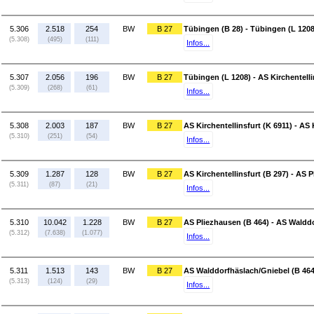
5.306
2.518
254
BW
B 27
Tübingen (B 28) - Tübingen (L 1208
(5.308)
(495)
(111)
Infos...
5.307
2.056
196
BW
B 27
Tübingen (L 1208) - AS Kirchentelli
(5.309)
(268)
(61)
Infos...
5.308
2.003
187
BW
B 27
AS Kirchentellinsfurt (K 6911) - AS 
(5.310)
(251)
(54)
Infos...
5.309
1.287
128
BW
B 27
AS Kirchentellinsfurt (B 297) - AS 
(5.311)
(87)
(21)
Infos...
5.310
10.042
1.228
BW
B 27
AS Pliezhausen (B 464) - AS Waldd
(5.312)
(7.638)
(1.077)
Infos...
5.311
1.513
143
BW
B 27
AS Walddorfhäslach/Gniebel (B 464)
(5.313)
(124)
(29)
Infos...