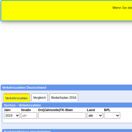
Wenn Sie die
Verkehrszahlen Deutschland
Vergleich
Bedarfsplan 2016
Verkehrszahlen
Suchen - Verkehszahlen
Jahr
Straße
Ort|Zählstelle|TK-Blatt
Land
BPL
Suchergebnisse einschränken