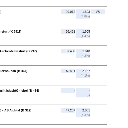
)
29.012
1.393
VB
(4,8%)
nsfurt (K 6911)
36.481
1.605
(4,4%)
Kirchentellinsfurt (B 297)
37.438
1.610
(4,3%)
Pliezhausen (B 464)
52.611
2.157
(4,1%)
orfhäslach/Gniebel (B 464)
-
-
(-)
 - AS Aichtal (B 312)
47.237
2.031
(4,3%)