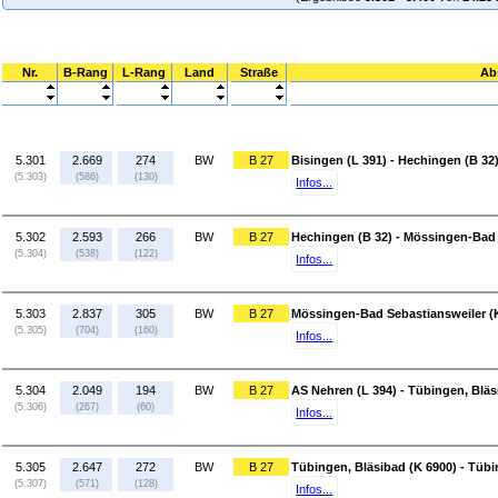
Nr.
B-Rang
L-Rang
Land
Straße
Ab
5.301
2.669
274
BW
B 27
Bisingen (L 391) - Hechingen (B 32
(5.303)
(586)
(130)
Infos...
5.302
2.593
266
BW
B 27
Hechingen (B 32) - Mössingen-Bad 
(5.304)
(538)
(122)
Infos...
5.303
2.837
305
BW
B 27
Mössingen-Bad Sebastiansweiler (K
(5.305)
(704)
(160)
Infos...
5.304
2.049
194
BW
B 27
AS Nehren (L 394) - Tübingen, Bläs
(5.306)
(267)
(60)
Infos...
5.305
2.647
272
BW
B 27
Tübingen, Bläsibad (K 6900) - Tübi
(5.307)
(571)
(128)
Infos...