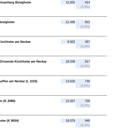
Ortsanfang Besigheim
11.832
414
(3,5%)
Besigheim
21.445
922
(4,3%)
Kirchheim am Neckar
8.502
357
(4,2%)
 Ortsende Kirchheim am Neckar
18.338
917
(5,0%)
uffen am Neckar (L 1103)
13.620
749
(5,5%)
im (K 2080)
13.207
700
(5,3%)
heim (K 9554)
18.076
940
(5,2%)