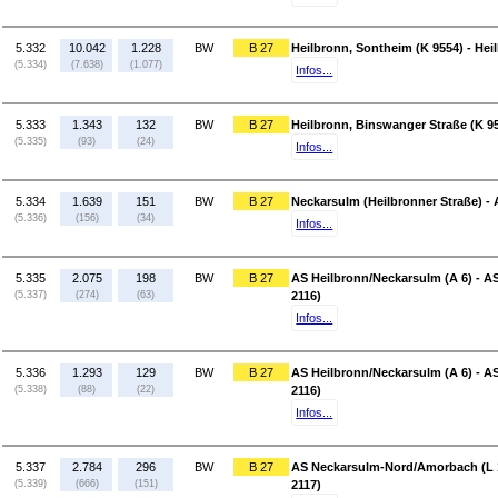
5.332
10.042
1.228
BW
B 27
Heilbronn, Sontheim (K 9554) - Hei
(5.334)
(7.638)
(1.077)
Infos...
5.333
1.343
132
BW
B 27
Heilbronn, Binswanger Straße (K 95
(5.335)
(93)
(24)
Infos...
5.334
1.639
151
BW
B 27
Neckarsulm (Heilbronner Straße) -
(5.336)
(156)
(34)
Infos...
5.335
2.075
198
BW
B 27
AS Heilbronn/Neckarsulm (A 6) - 
(5.337)
(274)
(63)
2116)
Infos...
5.336
1.293
129
BW
B 27
AS Heilbronn/Neckarsulm (A 6) - 
(5.338)
(88)
(22)
2116)
Infos...
5.337
2.784
296
BW
B 27
AS Neckarsulm-Nord/Amorbach (L 10
(5.339)
(666)
(151)
2117)