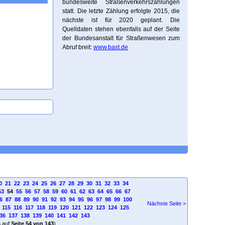
bundesweite Straßenverkehrszählungen
statt. Die letzte Zählung erfolgte 2015, die
nächste ist für 2020 geplant. Die
Quelldaten stehen ebenfalls auf der Seite
der Bundesanstalt für Straßenwesen zum
Abruf breit:
www.bast.de
0
21
22
23
24
25
26
27
28
29
30
31
32
33
34
53
54
55
56
57
58
59
60
61
62
63
64
65
66
67
6
87
88
89
90
91
92
93
94
95
96
97
98
99
100
Nächste Seite >
115
116
117
118
119
120
121
122
123
124
125
36
137
138
139
140
141
142
143
4
auf
Seite 54 von 143
)