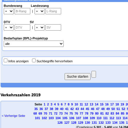
Bundesrang Landesrang
|
DTV SV
|
Bedarfsplan (BPL)-Projekttyp
Infos anzeigen
Suchbegriffe hervorheben
Verkehrszahlen 2019
Seite
1
2
3
4
5
6
7
8
9
10
11
12
13
14
15
16
17
18
19
2
35
36
37
38
39
40
41
42
43
44
45
46
47
48
49
50
51
52
68
69
70
71
72
73
74
75
76
77
78
79
80
81
82
83
84
85
8
< Vorherige Seite
101
102
103
104
105
106
107
108
109
110
111
112
113
114
126
127
128
129
130
131
132
133
134
135
1
(Ergebnisse
5.301
-
5.400
von
14.28