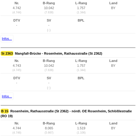
Nr.
B-Rang
L-Rang
Land
4.742
10.042
1.757
BY
(4.744)
(7.638)
(1.344)
DTV
SV
BPL
-
-
(-)
Infos...
St 2363
Mangfall-Brücke - Rosenheim, Rathausstraße (St 2362)
Nr.
B-Rang
L-Rang
Land
4.743
10.042
1.757
BY
(4.745)
(7.638)
(1.344)
DTV
SV
BPL
-
-
(-)
Infos...
B 15
Rosenheim, Rathausstraße (St 2362) - nördl. OE Rosenheim, Schlößlestraße
(RO 19)
Nr.
B-Rang
L-Rang
Land
4.744
8.065
1.519
BY
(4.746)
(5.667)
(1.106)