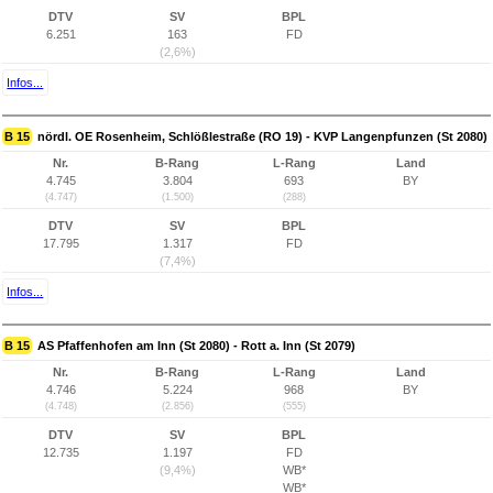
DTV
SV
BPL
6.251
163
FD
(2,6%)
Infos...
B 15
nördl. OE Rosenheim, Schlößlestraße (RO 19) - KVP Langenpfunzen (St 2080)
Nr.
B-Rang
L-Rang
Land
4.745
3.804
693
BY
(4.747)
(1.500)
(288)
DTV
SV
BPL
17.795
1.317
FD
(7,4%)
Infos...
B 15
AS Pfaffenhofen am Inn (St 2080) - Rott a. Inn (St 2079)
Nr.
B-Rang
L-Rang
Land
4.746
5.224
968
BY
(4.748)
(2.856)
(555)
DTV
SV
BPL
12.735
1.197
FD
(9,4%)
WB*
WB*