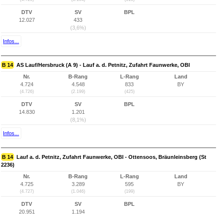
DTV
SV
BPL
12.027
433
(3,6%)
Infos...
B 14
AS Lauf/Hersbruck (A 9) - Lauf a. d. Petnitz, Zufahrt Faunwerke, OBI
Nr.
B-Rang
L-Rang
Land
4.724
4.548
833
BY
(4.726)
(2.199)
(425)
DTV
SV
BPL
14.830
1.201
(8,1%)
Infos...
B 14
Lauf a. d. Petnitz, Zufahrt Faunwerke, OBI - Ottensoos, Bräunleinsberg (St
2236)
Nr.
B-Rang
L-Rang
Land
4.725
3.289
595
BY
(4.727)
(1.046)
(199)
DTV
SV
BPL
20.951
1.194