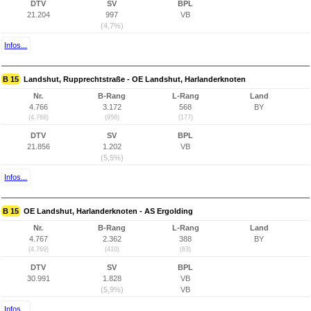
DTV
SV
BPL
21.204
997
VB
(4,7%)
Infos...
B 15
Landshut, Rupprechtstraße - OE Landshut, Harlanderknoten
Nr.
B-Rang
L-Rang
Land
4.766
3.172
568
BY
(4.768)
(956)
(177)
DTV
SV
BPL
21.856
1.202
VB
(5,5%)
Infos...
B 15
OE Landshut, Harlanderknoten - AS Ergolding
Nr.
B-Rang
L-Rang
Land
4.767
2.362
388
BY
(4.769)
(410)
(63)
DTV
SV
BPL
30.991
1.828
VB
(5,9%)
VB
Infos...