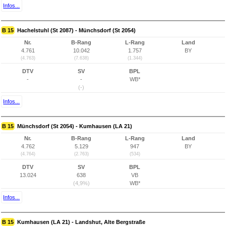
Infos...
B 15
Hachelstuhl (St 2087) - Münchsdorf (St 2054)
Nr.
B-Rang
L-Rang
Land
4.761
10.042
1.757
BY
(4.763)
(7.638)
(1.344)
DTV
SV
BPL
-
-
WB*
(-)
Infos...
B 15
Münchsdorf (St 2054) - Kumhausen (LA 21)
Nr.
B-Rang
L-Rang
Land
4.762
5.129
947
BY
(4.764)
(2.763)
(534)
DTV
SV
BPL
13.024
638
VB
(4,9%)
WB*
Infos...
B 15
Kumhausen (LA 21) - Landshut, Alte Bergstraße