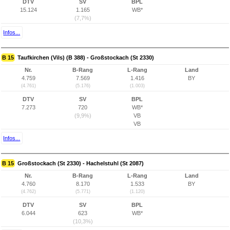
DTV
SV
BPL
15.124
1.165
WB*
(7,7%)
Infos...
B 15
Taufkirchen (Vils) (B 388) - Großstockach (St 2330)
Nr.
B-Rang
L-Rang
Land
4.759
7.569
1.416
BY
(4.761)
(5.176)
(1.003)
DTV
SV
BPL
7.273
720
WB*
(9,9%)
VB
VB
Infos...
B 15
Großstockach (St 2330) - Hachelstuhl (St 2087)
Nr.
B-Rang
L-Rang
Land
4.760
8.170
1.533
BY
(4.762)
(5.771)
(1.120)
DTV
SV
BPL
6.044
623
WB*
(10,3%)