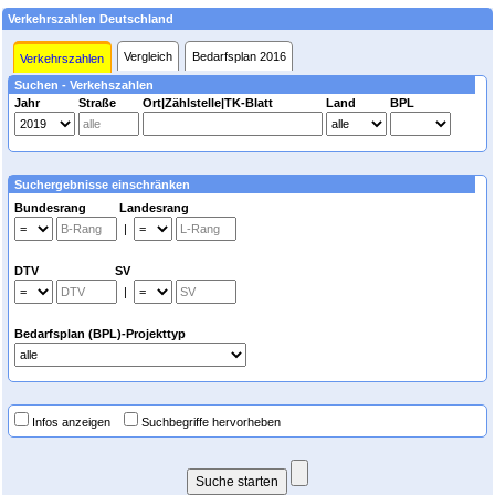
Verkehrszahlen Deutschland
Vergleich
Bedarfsplan 2016
Verkehrszahlen
Suchen - Verkehszahlen
Jahr
Straße
Ort|Zählstelle|TK-Blatt
Land
BPL
Suchergebnisse einschränken
Bundesrang Landesrang
|
DTV SV
|
Bedarfsplan (BPL)-Projekttyp
Infos anzeigen
Suchbegriffe hervorheben