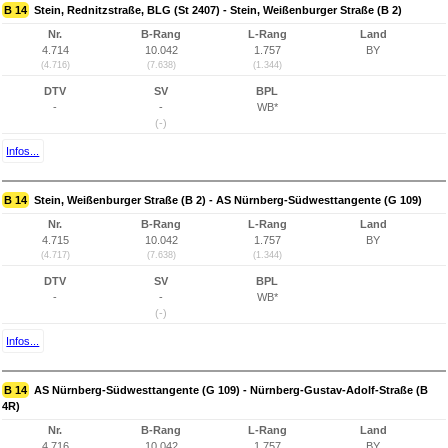
B 14
Stein, Rednitzstraße, BLG (St 2407) - Stein, Weißenburger Straße (B 2)
Nr.
B-Rang
L-Rang
Land
4.714
10.042
1.757
BY
(4.716)
(7.638)
(1.344)
DTV
SV
BPL
-
-
WB*
(-)
Infos...
B 14
Stein, Weißenburger Straße (B 2) - AS Nürnberg-Südwesttangente (G 109)
Nr.
B-Rang
L-Rang
Land
4.715
10.042
1.757
BY
(4.717)
(7.638)
(1.344)
DTV
SV
BPL
-
-
WB*
(-)
Infos...
B 14
AS Nürnberg-Südwesttangente (G 109) - Nürnberg-Gustav-Adolf-Straße (B
4R)
Nr.
B-Rang
L-Rang
Land
4.716
10.042
1.757
BY