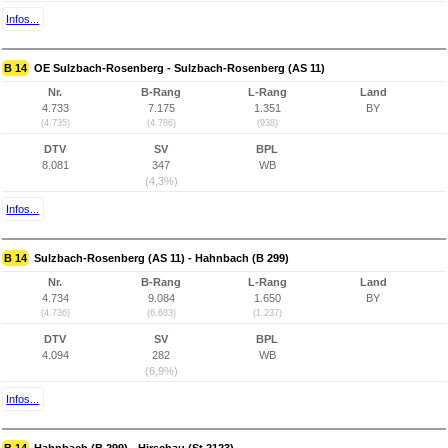
Infos...
B 14
OE Sulzbach-Rosenberg - Sulzbach-Rosenberg (AS 11)
Nr.
B-Rang
L-Rang
Land
4.733
7.175
1.351
BY
(4.735)
(4.786)
(938)
DTV
SV
BPL
8.081
347
WB
(4,3%)
Infos...
B 14
Sulzbach-Rosenberg (AS 11) - Hahnbach (B 299)
Nr.
B-Rang
L-Rang
Land
4.734
9.084
1.650
BY
(4.736)
(6.683)
(1.237)
DTV
SV
BPL
4.094
282
WB
(6,9%)
Infos...