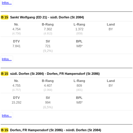
Infos...
B 15
Sankt Wolfgang (ED 21) - südl. Dorfen (St 2084)
Nr.
B-Rang
L-Rang
Land
4.754
7.302
1.372
BY
(4.756)
(4.913)
(959)
DTV
SV
BPL
7.841
721
WB*
(9,2%)
Infos...
B 15
südl. Dorfen (St 2084) - Dorfen, FR Hampersdorf (St 2086)
Nr.
B-Rang
L-Rang
Land
4.755
4.407
809
BY
(4.757)
(2.064)
(401)
DTV
SV
BPL
15.292
994
WB*
(6,5%)
Infos...
B 15
Dorfen, FR Hampersdorf (St 2086) - nördl. Dorfen (St 2084)