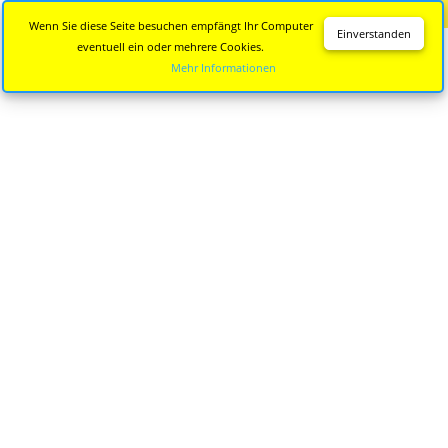
Diese Seite wird nicht mehr aktualisiert.
Zur neuen Seite
Wenn Sie diese Seite besuchen empfängt Ihr Computer
Einverstanden
eventuell ein oder mehrere Cookies.
Mehr Informationen