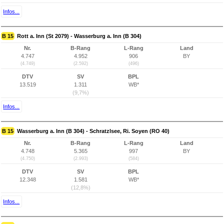
Infos...
B 15
Rott a. Inn (St 2079) - Wasserburg a. Inn (B 304)
Nr.
B-Rang
L-Rang
Land
4.747
4.952
906
BY
(4.749)
(2.592)
(496)
DTV
SV
BPL
13.519
1.311
WB*
(9,7%)
Infos...
B 15
Wasserburg a. Inn (B 304) - Schratzlsee, Ri. Soyen (RO 40)
Nr.
B-Rang
L-Rang
Land
4.748
5.365
997
BY
(4.750)
(2.993)
(584)
DTV
SV
BPL
12.348
1.581
WB*
(12,8%)
Infos...