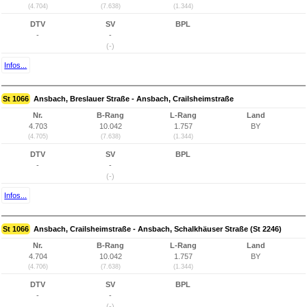
(4.704)
(7.638)
(1.344)
DTV
SV
BPL
-
-
(-)
Infos...
St 1066
Ansbach, Breslauer Straße - Ansbach, Crailsheimstraße
Nr.
B-Rang
L-Rang
Land
4.703
10.042
1.757
BY
(4.705)
(7.638)
(1.344)
DTV
SV
BPL
-
-
(-)
Infos...
St 1066
Ansbach, Crailsheimstraße - Ansbach, Schalkhäuser Straße (St 2246)
Nr.
B-Rang
L-Rang
Land
4.704
10.042
1.757
BY
(4.706)
(7.638)
(1.344)
DTV
SV
BPL
-
-
(-)