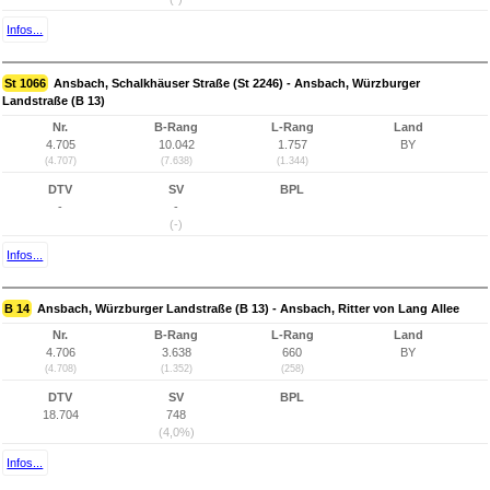
Infos...
St 1066
Ansbach, Schalkhäuser Straße (St 2246) - Ansbach, Würzburger
Landstraße (B 13)
Nr.
B-Rang
L-Rang
Land
4.705
10.042
1.757
BY
(4.707)
(7.638)
(1.344)
DTV
SV
BPL
-
-
(-)
Infos...
B 14
Ansbach, Würzburger Landstraße (B 13) - Ansbach, Ritter von Lang Allee
Nr.
B-Rang
L-Rang
Land
4.706
3.638
660
BY
(4.708)
(1.352)
(258)
DTV
SV
BPL
18.704
748
(4,0%)
Infos...