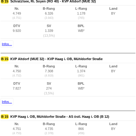
B 15
Schratzlsee, Ri. Soyen (RO 40) - KVP Altdorf (MUE 32)
Nr.
B-Rang
L-Rang
Land
4.749
6.326
1.178
BY
(4.751)
(3.943)
(765)
DTV
SV
BPL
9.920
1.339
WB*
(13,5%)
Infos...
B 15
KVP Altdorf (MUE 32) - KVP Haag i. OB, Mühldorfer Straße
Nr.
B-Rang
L-Rang
Land
4.750
7.308
1.374
BY
(4.752)
(4.919)
(961)
DTV
SV
BPL
7.827
274
WB*
(3,5%)
Infos...
B 15
KVP Haag i. OB, Mühldorfer Straße - AS östl. Haag i. OB (B 12)
Nr.
B-Rang
L-Rang
Land
4.751
4.735
866
BY
(4.753)
(2.378)
(456)