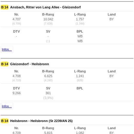
B 14
Ansbach, Ritter von Lang Allee - Gleizendorf
Nr.
B-Rang
L-Rang
Land
4.707
10.042
1.757
BY
(4.709)
(7.638)
(1.344)
DTV
SV
BPL
-
-
WB
(-)
WB
Infos...
B 14
Gleizendorf - Heilsbronn
Nr.
B-Rang
L-Rang
Land
4.708
6.625
1.241
BY
(4.710)
(4.240)
(828)
DTV
SV
BPL
9.266
361
(3,9%)
Infos...
B 14
Heilsbronn - Heilsbronn (St 2239/AN 25)
Nr.
B-Rang
L-Rang
Land
4.709
5.815
1.082
BY