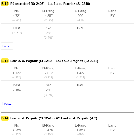
B 14
Rückersdorf (St 2405) - Lauf a. d. Pegnitz (St 2240)
Nr.
B-Rang
L-Rang
Land
4.721
4.887
900
BY
(4.723)
(2.527)
(490)
DTV
SV
BPL
13.718
288
(2,1%)
Infos...
B 14
Lauf a. d. Pegnitz (St 2240) - Lauf a. d. Pegnitz (St 2241)
Nr.
B-Rang
L-Rang
Land
4.722
7.612
1.427
BY
(4.724)
(5.217)
(1.014)
DTV
SV
BPL
7.184
280
(3,9%)
Infos...
B 14
Lauf a. d. Pegnitz (St 2241) - AS Lauf a. d. Pegnitz (A 9)
Nr.
B-Rang
L-Rang
Land
4.723
5.476
1.023
BY
(4.725)
(3.104)
(610)