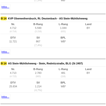
(7,3%)
WB*
Infos...
B 14
KVP Oberweihersbuch, Ri. Deutenbach - AS Stein-Mühlloheweg
Nr.
B-Rang
L-Rang
Land
4.712
5.590
1.044
BY
(4.714)
(3.216)
(631)
DTV
SV
BPL
11.721
867
WB*
(7,4%)
Infos...
B 14
AS Stein-Mühlloheweg - Stein, Rednitzstraße, BLG (St 2407)
Nr.
B-Rang
L-Rang
Land
4.713
2.783
481
BY
(4.715)
(665)
(116)
DTV
SV
BPL
25.834
1.214
WB*
(4,7%)
Infos...