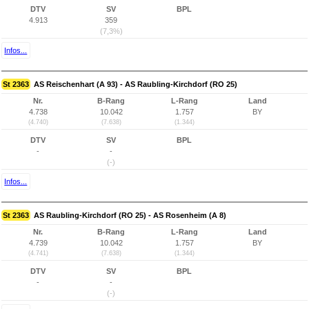
DTV
SV
BPL
4.913
359
(7,3%)
Infos...
St 2363
AS Reischenhart (A 93) - AS Raubling-Kirchdorf (RO 25)
Nr.
B-Rang
L-Rang
Land
4.738
10.042
1.757
BY
(4.740)
(7.638)
(1.344)
DTV
SV
BPL
-
-
(-)
Infos...
St 2363
AS Raubling-Kirchdorf (RO 25) - AS Rosenheim (A 8)
Nr.
B-Rang
L-Rang
Land
4.739
10.042
1.757
BY
(4.741)
(7.638)
(1.344)
DTV
SV
BPL
-
-
(-)