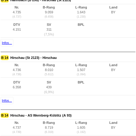
B 14
Hahnbach (B 299) - Hirschau (St 2123)
Nr.
B-Rang
L-Rang
Land
4.735
9.059
1.643
BY
(4.737)
(6.658)
(1.230)
DTV
SV
BPL
4.151
311
(7,5%)
Infos...
B 14
Hirschau (St 2123) - Hirschau
Nr.
B-Rang
L-Rang
Land
4.736
8.010
1.507
BY
(4.738)
(5.612)
(1.094)
DTV
SV
BPL
6.358
439
(6,9%)
Infos...
B 14
Hirschau - AS Wernberg-Köblitz (A 93)
Nr.
B-Rang
L-Rang
Land
4.737
8.719
1.605
BY
(4.739)
(6.319)
(1.192)