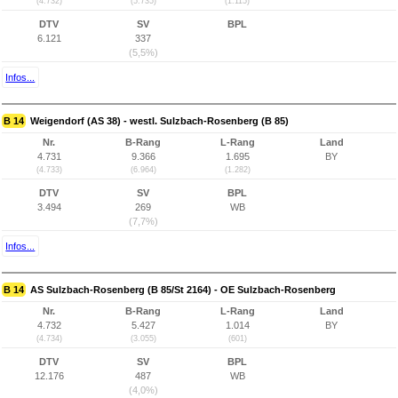
(4.732)
(5.735)
(1.115)
DTV
SV
BPL
6.121
337
(5,5%)
Infos...
B 14
Weigendorf (AS 38) - westl. Sulzbach-Rosenberg (B 85)
Nr.
B-Rang
L-Rang
Land
4.731
9.366
1.695
BY
(4.733)
(6.964)
(1.282)
DTV
SV
BPL
3.494
269
WB
(7,7%)
Infos...
B 14
AS Sulzbach-Rosenberg (B 85/St 2164) - OE Sulzbach-Rosenberg
Nr.
B-Rang
L-Rang
Land
4.732
5.427
1.014
BY
(4.734)
(3.055)
(601)
DTV
SV
BPL
12.176
487
WB
(4,0%)