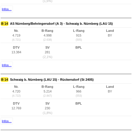
(1,6%)
Infos...
B 14
AS Nürnberg/Behringersdorf (A 3) - Schwaig b. Nürnberg (LAU 15)
Nr.
B-Rang
L-Rang
Land
4.719
4.998
915
BY
(4.721)
(2.638)
(505)
DTV
SV
BPL
13.384
281
(2,1%)
Infos...
B 14
Schwaig b. Nürnberg (LAU 15) - Rückersdorf (St 2405)
Nr.
B-Rang
L-Rang
Land
4.720
5.214
966
BY
(4.722)
(2.847)
(553)
DTV
SV
BPL
12.769
230
(1,8%)
Infos...