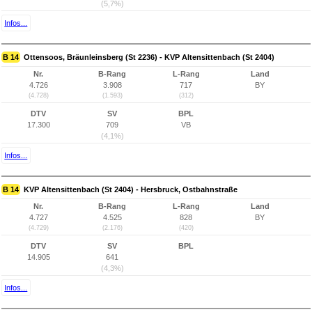
(5,7%)
Infos...
B 14
Ottensoos, Bräunleinsberg (St 2236) - KVP Altensittenbach (St 2404)
Nr.
B-Rang
L-Rang
Land
4.726
3.908
717
BY
(4.728)
(1.593)
(312)
DTV
SV
BPL
17.300
709
VB
(4,1%)
Infos...
B 14
KVP Altensittenbach (St 2404) - Hersbruck, Ostbahnstraße
Nr.
B-Rang
L-Rang
Land
4.727
4.525
828
BY
(4.729)
(2.176)
(420)
DTV
SV
BPL
14.905
641
(4,3%)
Infos...