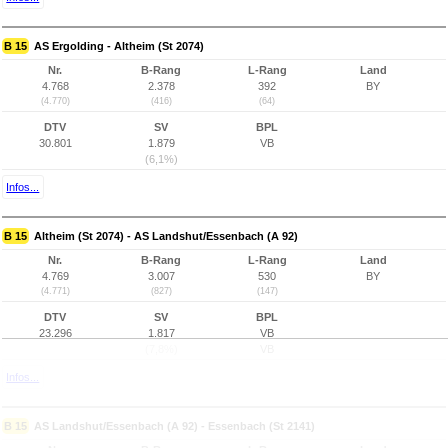
B 15
AS Ergolding - Altheim (St 2074)
Nr.
B-Rang
L-Rang
Land
4.768
2.378
392
BY
(4.770)
(416)
(64)
DTV
SV
BPL
30.801
1.879
VB
(6,1%)
Infos...
B 15
Altheim (St 2074) - AS Landshut/Essenbach (A 92)
Nr.
B-Rang
L-Rang
Land
4.769
3.007
530
BY
(4.771)
(827)
(147)
DTV
SV
BPL
23.296
1.817
VB
(7,8%)
VB
Infos...
B 15
AS Landshut/Essenbach (A 92) - Essenbach (St 2141)