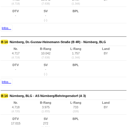
(4.718)
(7.638)
(1.344)
DTV
SV
BPL
-
-
(-)
Infos...
B 14
Nürnberg, Dr.-Gustav-Heinemann-Straße (B 4R) - Nürnberg, BLG
Nr.
B-Rang
L-Rang
Land
4.717
10.042
1.757
BY
(4.719)
(7.638)
(1.344)
DTV
SV
BPL
-
-
(-)
Infos...
B 14
Nürnberg, BLG - AS Nürnberg/Behringersdorf (A 3)
Nr.
B-Rang
L-Rang
Land
4.718
3.975
733
BY
(4.720)
(1.655)
(326)
DTV
SV
BPL
17.015
272