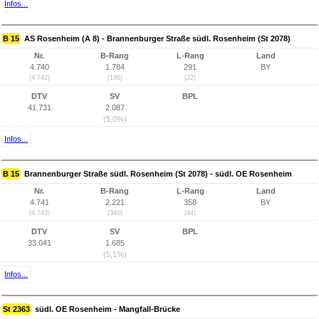
Infos...
B 15
AS Rosenheim (A 8) - Brannenburger Straße südl. Rosenheim (St 2078)
Nr.
B-Rang
L-Rang
Land
4.740
1.784
291
BY
(4.742)
(186)
(22)
DTV
SV
BPL
41.731
2.087
(5,0%)
Infos...
B 15
Brannenburger Straße südl. Rosenheim (St 2078) - südl. OE Rosenheim
Nr.
B-Rang
L-Rang
Land
4.741
2.221
358
BY
(4.743)
(340)
(44)
DTV
SV
BPL
33.041
1.685
(5,1%)
Infos...
St 2363
südl. OE Rosenheim - Mangfall-Brücke