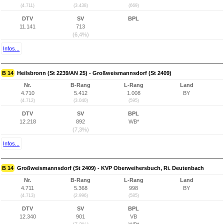
(4.711)
(3.438)
(669)
DTV
SV
BPL
11.141
713
(6,4%)
Infos...
B 14
Heilsbronn (St 2239/AN 25) - Großweismannsdorf (St 2409)
Nr.
B-Rang
L-Rang
Land
4.710
5.412
1.008
BY
(4.712)
(3.040)
(595)
DTV
SV
BPL
12.218
892
WB*
(7,3%)
Infos...
B 14
Großweismannsdorf (St 2409) - KVP Oberweihersbuch, Ri. Deutenbach
Nr.
B-Rang
L-Rang
Land
4.711
5.368
998
BY
(4.713)
(2.996)
(585)
DTV
SV
BPL
12.340
901
VB