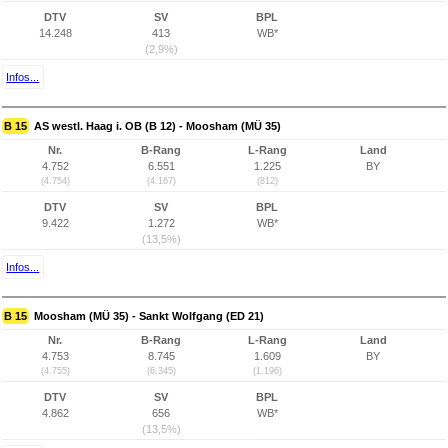
DTV
SV
BPL
14.248
413
WB*
(2,9%)
Infos...
B 15
AS westl. Haag i. OB (B 12) - Moosham (MÜ 35)
Nr.
B-Rang
L-Rang
Land
4.752
6.551
1.225
BY
(4.754)
(4.167)
(812)
DTV
SV
BPL
9.422
1.272
WB*
(13,5%)
Infos...
B 15
Moosham (MÜ 35) - Sankt Wolfgang (ED 21)
Nr.
B-Rang
L-Rang
Land
4.753
8.745
1.609
BY
(4.755)
(6.345)
(1.196)
DTV
SV
BPL
4.862
656
WB*
(13,5%)