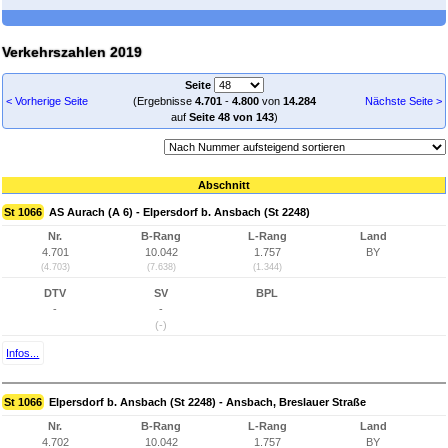
Verkehrszahlen 2019
Seite
< Vorherige Seite
(Ergebnisse
4.701
-
4.800
von
14.284
Nächste Seite >
auf
Seite 48 von 143
)
Abschnitt
St 1066
AS Aurach (A 6) - Elpersdorf b. Ansbach (St 2248)
Nr.
B-Rang
L-Rang
Land
4.701
10.042
1.757
BY
(4.703)
(7.638)
(1.344)
DTV
SV
BPL
-
-
(-)
Infos...
St 1066
Elpersdorf b. Ansbach (St 2248) - Ansbach, Breslauer Straße
Nr.
B-Rang
L-Rang
Land
4.702
10.042
1.757
BY