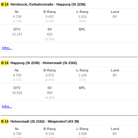
B 14
Hersbruck, Ostbahnstraße - Happurg (St 2236)
Nr.
B-Rang
L-Rang
Land
4.728
5.437
1.015
BY
(4.730)
(3.065)
(602)
DTV
SV
BPL
12.147
425
(3,5%)
Infos...
B 14
Happurg (St 2236) - Hohenstadt (St 2162)
Nr.
B-Rang
L-Rang
Land
4.729
6.072
1.126
BY
(4.731)
(3.691)
(713)
DTV
SV
BPL
10.525
463
(4,4%)
Infos...
B 14
Hohenstadt (St 2162) - Weigendorf (AS 38)
Nr.
B-Rang
L-Rang
Land
4.730
8.134
1.528
BY