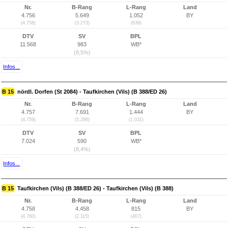
Nr.
B-Rang
L-Rang
Land
4.756
5.649
1.052
BY
(4.758)
(3.273)
(639)
DTV
SV
BPL
11.568
983
WB*
(8,5%)
Infos...
B 15
nördl. Dorfen (St 2084) - Taufkirchen (Vils) (B 388/ED 26)
Nr.
B-Rang
L-Rang
Land
4.757
7.691
1.444
BY
(4.759)
(5.296)
(1.031)
DTV
SV
BPL
7.024
590
WB*
(8,4%)
Infos...
B 15
Taufkirchen (Vils) (B 388/ED 26) - Taufkirchen (Vils) (B 388)
Nr.
B-Rang
L-Rang
Land
4.758
4.458
815
BY
(4.760)
(2.115)
(407)