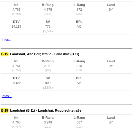
Nr.
B-Rang
L-Rang
Land
4.763
4.778
872
BY
(4.765)
(2.420)
(462)
DTV
SV
BPL
14.113
776
VB
(5,5%)
Infos...
B 15
Landshut, Alte Bergstraße - Landshut (B 11)
Nr.
B-Rang
L-Rang
Land
4.764
2.961
520
BY
(4.766)
(788)
(139)
DTV
SV
BPL
23.686
900
VB
(3,8%)
Infos...
B 15
Landshut (B 11) - Landshut, Rupprechtstraße
Nr.
B-Rang
L-Rang
Land
4.765
3.249
587
BY
(4.767)
(1.017)
(193)