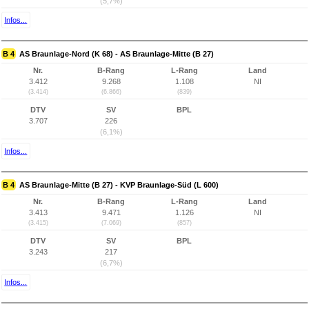
(5,7%)
Infos...
B 4
AS Braunlage-Nord (K 68) - AS Braunlage-Mitte (B 27)
Nr.
B-Rang
L-Rang
Land
3.412
9.268
1.108
NI
(3.414)
(6.866)
(839)
DTV
SV
BPL
3.707
226
(6,1%)
Infos...
B 4
AS Braunlage-Mitte (B 27) - KVP Braunlage-Süd (L 600)
Nr.
B-Rang
L-Rang
Land
3.413
9.471
1.126
NI
(3.415)
(7.069)
(857)
DTV
SV
BPL
3.243
217
(6,7%)
Infos...