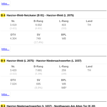
Infos...
B 4
Harztor-Ilfeld-Netzkater (B 81) - Harztor-Ilfeld (L 2075)
Nr.
B-Rang
L-Rang
Land
3.419
9.002
403
TH
(3.421)
(6.601)
(333)
DTV
SV
BPL
4.304
749
WB
(17,4%)
Infos...
B 4
Harztor-Ilfeld (L 2075) - Harztor-Niedersachswerfen (L 1037)
Nr.
B-Rang
L-Rang
Land
3.420
7.691
259
TH
(3.422)
(5.296)
(189)
DTV
SV
BPL
7.024
695
WB
(9,9%)
WB*
Infos...
B 4
Harztor-Niedersachswerfen (L 1037) - Nordhausen-Am Alten Tor (K 20)