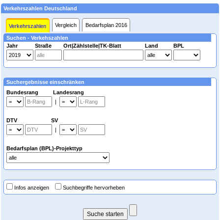
Verkehrszahlen Deutschland
Vergleich
Bedarfsplan 2016
Verkehrszahlen
Suchen - Verkehszahlen
Jahr
Straße
Ort|Zählstelle|TK-Blatt
Land
BPL
Suchergebnisse einschränken
Bundesrang Landesrang
|
DTV SV
|
Bedarfsplan (BPL)-Projekttyp
Infos anzeigen
Suchbegriffe hervorheben