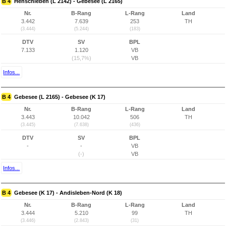
B 4
Henschleben (L 2142) - Gebesee (L 2165)
Nr.
B-Rang
L-Rang
Land
3.442
7.639
253
TH
(3.444)
(5.244)
(183)
DTV
SV
BPL
7.133
1.120
VB
(15,7%)
VB
Infos...
B 4
Gebesee (L 2165) - Gebesee (K 17)
Nr.
B-Rang
L-Rang
Land
3.443
10.042
506
TH
(3.445)
(7.638)
(436)
DTV
SV
BPL
-
-
VB
(-)
VB
Infos...
B 4
Gebesee (K 17) - Andisleben-Nord (K 18)
Nr.
B-Rang
L-Rang
Land
3.444
5.210
99
TH
(3.446)
(2.843)
(31)