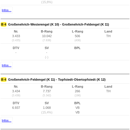
(15,8%)
Infos...
B 4
Großenehrich-Westerengel (K 10) - Großenehrich-Feldengel (K 11)
Nr.
B-Rang
L-Rang
Land
3.433
10.042
506
TH
(3.435)
(7.638)
(436)
DTV
SV
BPL
-
-
(-)
Infos...
B 4
Großenehrich-Feldengel (K 11) - Topfstedt-Obertopfstedt (K 12)
Nr.
B-Rang
L-Rang
Land
3.434
7.737
266
TH
(3.436)
(5.342)
(196)
DTV
SV
BPL
6.937
1.068
VB
(15,4%)
VB
Infos...