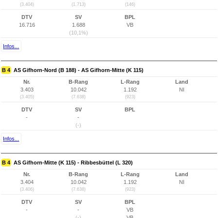
(3.404)
(1.713)
(146)
DTV
SV
BPL
16.716
1.688
VB
(10,1%)
Infos...
B 4
AS Gifhorn-Nord (B 188) - AS Gifhorn-Mitte (K 115)
Nr.
B-Rang
L-Rang
Land
3.403
10.042
1.192
NI
(3.405)
(7.638)
(923)
DTV
SV
BPL
-
-
(-)
Infos...
B 4
AS Gifhorn-Mitte (K 115) - Ribbesbüttel (L 320)
Nr.
B-Rang
L-Rang
Land
3.404
10.042
1.192
NI
(3.406)
(7.638)
(923)
DTV
SV
BPL
-
-
VB
(-)
VB