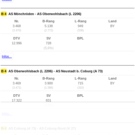
B 4
AS Mönchröden - AS Oberwohlsbach (L 2206)
Nr.
B-Rang
L-Rang
Land
3.468
5.138
949
BY
(3.470)
(2.772)
(536)
DTV
SV
BPL
12.996
728
(5,6%)
Infos...
B 4
AS Oberwohlsbach (L 2206) - AS Neustadt b. Coburg (A 73)
Nr.
B-Rang
L-Rang
Land
3.469
3.900
715
BY
(3.471)
(1.586)
(310)
DTV
SV
BPL
17.322
831
(4,8%)
Infos...
B 4
AS Coburg (A 73) - AS Coburg-Nord (K 27)