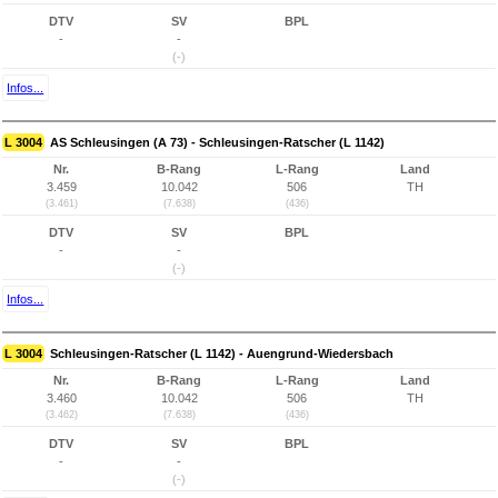
DTV
SV
BPL
-
-
(-)
Infos...
L 3004
AS Schleusingen (A 73) - Schleusingen-Ratscher (L 1142)
Nr.
B-Rang
L-Rang
Land
3.459
10.042
506
TH
(3.461)
(7.638)
(436)
DTV
SV
BPL
-
-
(-)
Infos...
L 3004
Schleusingen-Ratscher (L 1142) - Auengrund-Wiedersbach
Nr.
B-Rang
L-Rang
Land
3.460
10.042
506
TH
(3.462)
(7.638)
(436)
DTV
SV
BPL
-
-
(-)