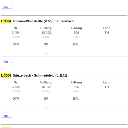
Infos...
L 3004
Ilmenau-Waldstraße (K 56) - Stützerbach
Nr.
B-Rang
L-Rang
Land
3.454
10.042
506
TH
(3.456)
(7.638)
(436)
DTV
SV
BPL
-
-
(-)
Infos...
L 3004
Stützerbach - Schmiedefeld (L 1141)
Nr.
B-Rang
L-Rang
Land
3.455
10.042
506
TH
(3.457)
(7.638)
(436)
DTV
SV
BPL
-
-
(-)
Infos...