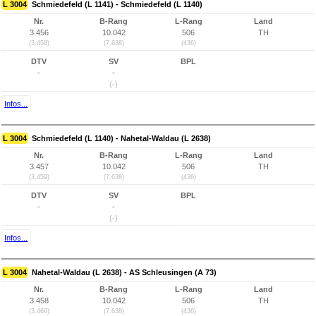
L 3004
Schmiedefeld (L 1141) - Schmiedefeld (L 1140)
Nr.
B-Rang
L-Rang
Land
3.456
10.042
506
TH
(3.458)
(7.638)
(436)
DTV
SV
BPL
-
-
(-)
Infos...
L 3004
Schmiedefeld (L 1140) - Nahetal-Waldau (L 2638)
Nr.
B-Rang
L-Rang
Land
3.457
10.042
506
TH
(3.459)
(7.638)
(436)
DTV
SV
BPL
-
-
(-)
Infos...
L 3004
Nahetal-Waldau (L 2638) - AS Schleusingen (A 73)
Nr.
B-Rang
L-Rang
Land
3.458
10.042
506
TH
(3.460)
(7.638)
(436)