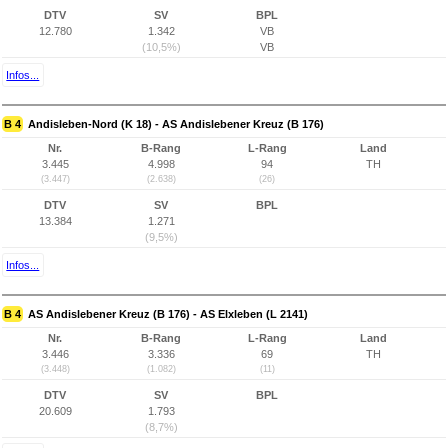
DTV
SV
BPL
12.780
1.342
VB
(10,5%)
VB
Infos...
B 4
Andisleben-Nord (K 18) - AS Andislebener Kreuz (B 176)
Nr.
B-Rang
L-Rang
Land
3.445
4.998
94
TH
(3.447)
(2.638)
(26)
DTV
SV
BPL
13.384
1.271
(9,5%)
Infos...
B 4
AS Andislebener Kreuz (B 176) - AS Elxleben (L 2141)
Nr.
B-Rang
L-Rang
Land
3.446
3.336
69
TH
(3.448)
(1.082)
(11)
DTV
SV
BPL
20.609
1.793
(8,7%)