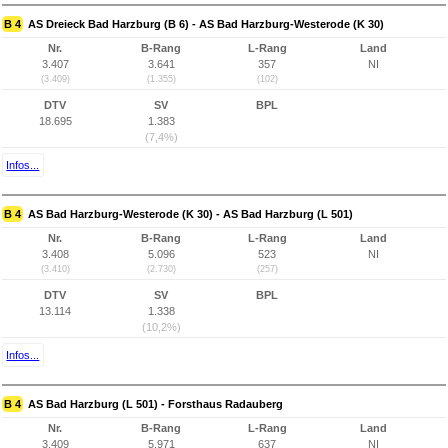
B 4
AS Dreieck Bad Harzburg (B 6) - AS Bad Harzburg-Westerode (K 30)
Nr.
B-Rang
L-Rang
Land
3.407
3.641
357
NI
(3.409)
(1.355)
(102)
DTV
SV
BPL
18.695
1.383
(7,4%)
Infos...
B 4
AS Bad Harzburg-Westerode (K 30) - AS Bad Harzburg (L 501)
Nr.
B-Rang
L-Rang
Land
3.408
5.096
523
NI
(3.410)
(2.730)
(257)
DTV
SV
BPL
13.114
1.338
(10,2%)
Infos...
B 4
AS Bad Harzburg (L 501) - Forsthaus Radauberg
Nr.
B-Rang
L-Rang
Land
3.409
5.971
637
NI