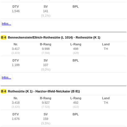
DTV
SV
BPL
1.546
141
(9,1%)
Infos...
B 4
Benneckenstein/Ellrich-Rothesütte (L 1014) - Rothesütte (K 1)
Nr.
B-Rang
L-Rang
Land
3.417
9.998
498
TH
(3.419)
(7.594)
(428)
DTV
SV
BPL
1.188
107
(9,0%)
Infos...
B 4
Rothesütte (K 1) - Harztor-Ilfeld-Netzkater (B 81)
Nr.
B-Rang
L-Rang
Land
3.418
9.927
492
TH
(3.420)
(7.524)
(422)
DTV
SV
BPL
1.676
159
(9,5%)