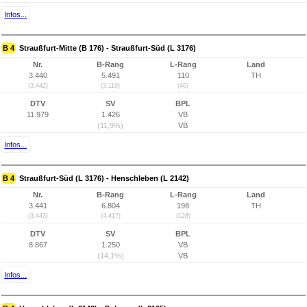
Infos...
B 4
Straußfurt-Mitte (B 176) - Straußfurt-Süd (L 3176)
Nr.
B-Rang
L-Rang
Land
3.440
5.491
110
TH
(3.442)
(3.119)
(40)
DTV
SV
BPL
11.979
1.426
VB
(11,9%)
VB
Infos...
B 4
Straußfurt-Süd (L 3176) - Henschleben (L 2142)
Nr.
B-Rang
L-Rang
Land
3.441
6.804
198
TH
(3.443)
(4.417)
(128)
DTV
SV
BPL
8.867
1.250
VB
(14,1%)
VB
Infos...