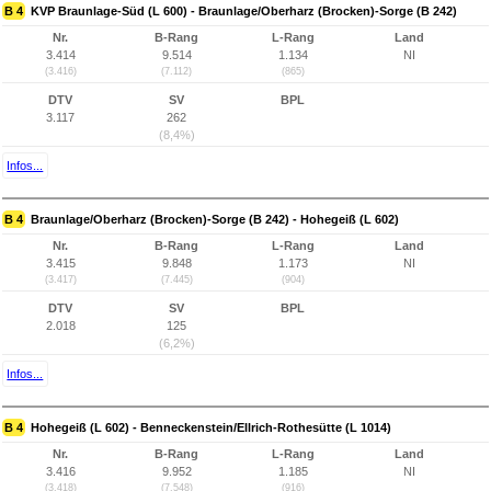
B 4
KVP Braunlage-Süd (L 600) - Braunlage/Oberharz (Brocken)-Sorge (B 242)
Nr.
B-Rang
L-Rang
Land
3.414
9.514
1.134
NI
(3.416)
(7.112)
(865)
DTV
SV
BPL
3.117
262
(8,4%)
Infos...
B 4
Braunlage/Oberharz (Brocken)-Sorge (B 242) - Hohegeiß (L 602)
Nr.
B-Rang
L-Rang
Land
3.415
9.848
1.173
NI
(3.417)
(7.445)
(904)
DTV
SV
BPL
2.018
125
(6,2%)
Infos...
B 4
Hohegeiß (L 602) - Benneckenstein/Ellrich-Rothesütte (L 1014)
Nr.
B-Rang
L-Rang
Land
3.416
9.952
1.185
NI
(3.418)
(7.548)
(916)