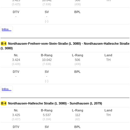
3.423
10.042
506
TH
(3.425)
(7.638)
(436)
DTV
SV
BPL
-
-
(-)
Infos...
B 4
Nordhausen-Freiherr-vom-Stein-Straße (L 3080) - Nordhausen-Hallesche Straße
(L 3080)
Nr.
B-Rang
L-Rang
Land
3.424
10.042
506
TH
(3.426)
(7.638)
(436)
DTV
SV
BPL
-
-
(-)
Infos...
B 4
Nordhausen-Hallesche Straße (L 3080) - Sundhausen (L 2079)
Nr.
B-Rang
L-Rang
Land
3.425
5.537
112
TH
(3.427)
(3.164)
(42)
DTV
SV
BPL