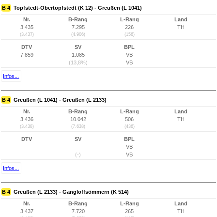
B 4
Topfstedt-Obertopfstedt (K 12) - Greußen (L 1041)
Nr.
B-Rang
L-Rang
Land
3.435
7.295
226
TH
(3.437)
(4.906)
(156)
DTV
SV
BPL
7.859
1.085
VB
(13,8%)
VB
Infos...
B 4
Greußen (L 1041) - Greußen (L 2133)
Nr.
B-Rang
L-Rang
Land
3.436
10.042
506
TH
(3.438)
(7.638)
(436)
DTV
SV
BPL
-
-
VB
(-)
VB
Infos...
B 4
Greußen (L 2133) - Gangloffsömmern (K 514)
Nr.
B-Rang
L-Rang
Land
3.437
7.720
265
TH