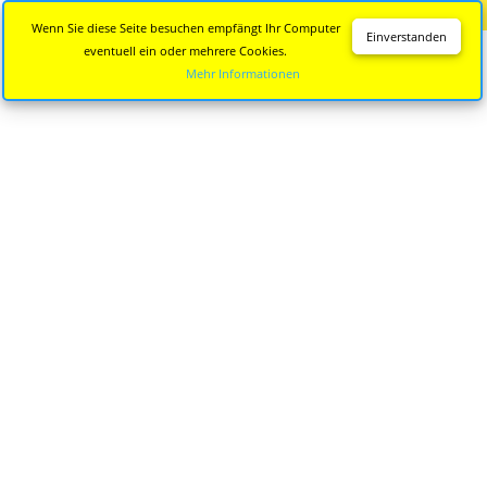
Diese Seite wird nicht mehr aktualisiert.
Zur neuen Seite
Wenn Sie diese Seite besuchen empfängt Ihr Computer
Einverstanden
eventuell ein oder mehrere Cookies.
Mehr Informationen