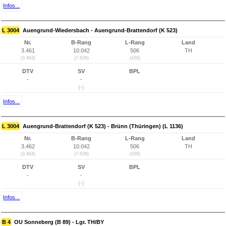
Infos...
L 3004
Auengrund-Wiedersbach - Auengrund-Brattendorf (K 523)
Nr.
B-Rang
L-Rang
Land
3.461
10.042
506
TH
(3.463)
(7.638)
(436)
DTV
SV
BPL
-
-
(-)
Infos...
L 3004
Auengrund-Brattendorf (K 523) - Brünn (Thüringen) (L 1136)
Nr.
B-Rang
L-Rang
Land
3.462
10.042
506
TH
(3.464)
(7.638)
(436)
DTV
SV
BPL
-
-
(-)
Infos...
B 4
OU Sonneberg (B 89) - Lgr. TH/BY