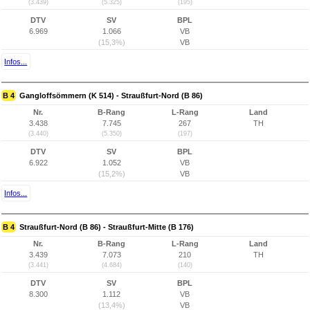
(3.439)
(5.325)
(195)
DTV
SV
BPL
6.969
1.066
VB
(15,3%)
VB
Infos...
B 4
Gangloffsömmern (K 514) - Straußfurt-Nord (B 86)
Nr.
B-Rang
L-Rang
Land
3.438
7.745
267
TH
(3.440)
(5.350)
(197)
DTV
SV
BPL
6.922
1.052
VB
(15,2%)
VB
Infos...
B 4
Straußfurt-Nord (B 86) - Straußfurt-Mitte (B 176)
Nr.
B-Rang
L-Rang
Land
3.439
7.073
210
TH
(3.441)
(4.684)
(140)
DTV
SV
BPL
8.300
1.112
VB
(13,4%)
VB