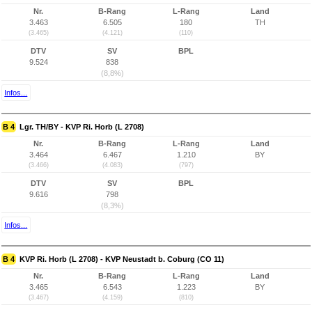
Nr.
B-Rang
L-Rang
Land
3.463
6.505
180
TH
(3.465)
(4.121)
(110)
DTV
SV
BPL
9.524
838
(8,8%)
Infos...
B 4
Lgr. TH/BY - KVP Ri. Horb (L 2708)
Nr.
B-Rang
L-Rang
Land
3.464
6.467
1.210
BY
(3.466)
(4.083)
(797)
DTV
SV
BPL
9.616
798
(8,3%)
Infos...
B 4
KVP Ri. Horb (L 2708) - KVP Neustadt b. Coburg (CO 11)
Nr.
B-Rang
L-Rang
Land
3.465
6.543
1.223
BY
(3.467)
(4.159)
(810)