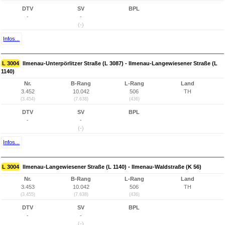
DTV
SV
BPL
-
-
(-)
Infos...
L 3004
Ilmenau-Unterpörlitzer Straße (L 3087) - Ilmenau-Langewiesener Straße (L
1140)
Nr.
B-Rang
L-Rang
Land
3.452
10.042
506
TH
(3.454)
(7.638)
(436)
DTV
SV
BPL
-
-
(-)
Infos...
L 3004
Ilmenau-Langewiesener Straße (L 1140) - Ilmenau-Waldstraße (K 56)
Nr.
B-Rang
L-Rang
Land
3.453
10.042
506
TH
(3.455)
(7.638)
(436)
DTV
SV
BPL
-
-
(-)