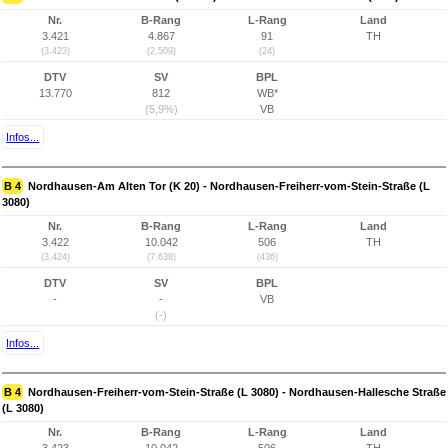
Nr.
B-Rang
L-Rang
Land
3.421
4.867
91
TH
(3.423)
(2.509)
(24)
DTV
SV
BPL
13.770
812
WB*
(5,9%)
VB
Infos...
B 4
Nordhausen-Am Alten Tor (K 20) - Nordhausen-Freiherr-vom-Stein-Straße (L
3080)
Nr.
B-Rang
L-Rang
Land
3.422
10.042
506
TH
(3.424)
(7.638)
(436)
DTV
SV
BPL
-
-
VB
(-)
Infos...
B 4
Nordhausen-Freiherr-vom-Stein-Straße (L 3080) - Nordhausen-Hallesche Straße
(L 3080)
Nr.
B-Rang
L-Rang
Land