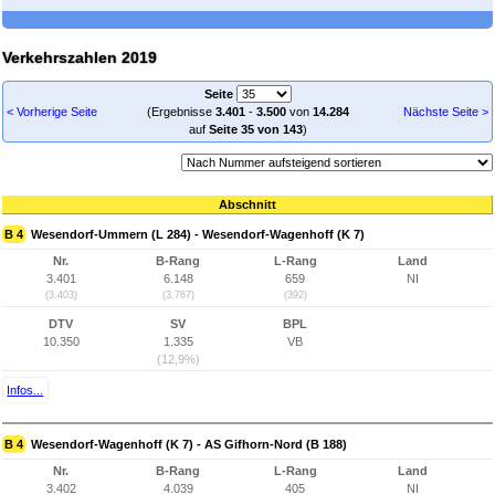
Verkehrszahlen 2019
Seite
< Vorherige Seite
(Ergebnisse
3.401
-
3.500
von
14.284
Nächste Seite >
auf
Seite 35 von 143
)
Abschnitt
B 4
Wesendorf-Ummern (L 284) - Wesendorf-Wagenhoff (K 7)
Nr.
B-Rang
L-Rang
Land
3.401
6.148
659
NI
(3.403)
(3.767)
(392)
DTV
SV
BPL
10.350
1.335
VB
(12,9%)
Infos...
B 4
Wesendorf-Wagenhoff (K 7) - AS Gifhorn-Nord (B 188)
Nr.
B-Rang
L-Rang
Land
3.402
4.039
405
NI