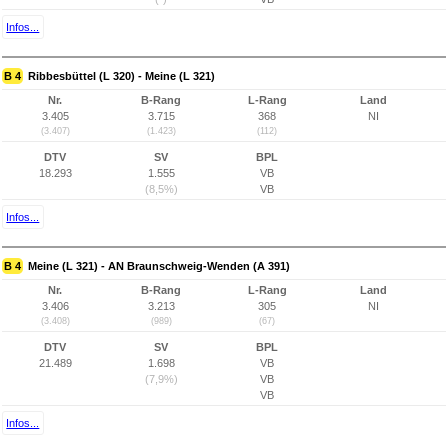
Infos...
B 4
Ribbesbüttel (L 320) - Meine (L 321)
Nr.
B-Rang
L-Rang
Land
3.405
3.715
368
NI
(3.407)
(1.423)
(112)
DTV
SV
BPL
18.293
1.555
VB
(8,5%)
VB
Infos...
B 4
Meine (L 321) - AN Braunschweig-Wenden (A 391)
Nr.
B-Rang
L-Rang
Land
3.406
3.213
305
NI
(3.408)
(989)
(67)
DTV
SV
BPL
21.489
1.698
VB
(7,9%)
VB
VB
Infos...