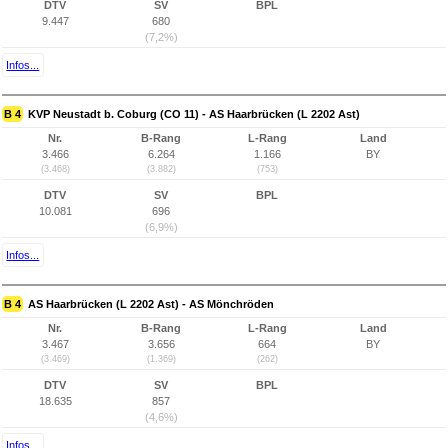
DTV
SV
BPL
9.447
680
(7,2%)
Infos...
B 4
KVP Neustadt b. Coburg (CO 11) - AS Haarbrücken (L 2202 Ast)
Nr.
B-Rang
L-Rang
Land
3.466
6.264
1.166
BY
(3.468)
(3.882)
(753)
DTV
SV
BPL
10.081
696
(6,9%)
Infos...
B 4
AS Haarbrücken (L 2202 Ast) - AS Mönchröden
Nr.
B-Rang
L-Rang
Land
3.467
3.656
664
BY
(3.469)
(1.369)
(262)
DTV
SV
BPL
18.635
857
(4,6%)
Infos...