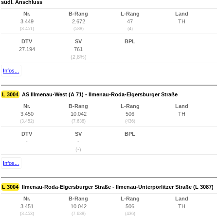
südl. Anschluss
Nr.
B-Rang
L-Rang
Land
3.449
2.672
47
TH
(3.451)
(588)
(4)
DTV
SV
BPL
27.194
761
(2,8%)
Infos...
L 3004
AS Illmenau-West (A 71) - Ilmenau-Roda-Elgersburger Straße
Nr.
B-Rang
L-Rang
Land
3.450
10.042
506
TH
(3.452)
(7.638)
(436)
DTV
SV
BPL
-
-
(-)
Infos...
L 3004
Ilmenau-Roda-Elgersburger Straße - Ilmenau-Unterpörlitzer Straße (L 3087)
Nr.
B-Rang
L-Rang
Land
3.451
10.042
506
TH
(3.453)
(7.638)
(436)