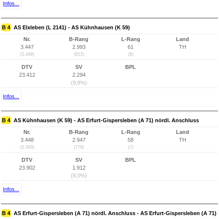
Infos...
B 4
AS Elxleben (L 2141) - AS Kühnhausen (K 59)
Nr.
B-Rang
L-Rang
Land
3.447
2.993
61
TH
(3.449)
(813)
(8)
DTV
SV
BPL
23.412
2.294
(9,8%)
Infos...
B 4
AS Kühnhausen (K 59) - AS Erfurt-Gispersleben (A 71) nördl. Anschluss
Nr.
B-Rang
L-Rang
Land
3.448
2.947
58
TH
(3.450)
(778)
(7)
DTV
SV
BPL
23.902
1.912
(8,0%)
Infos...
B 4
AS Erfurt-Gispersleben (A 71) nördl. Anschluss - AS Erfurt-Gispersleben (A 71)