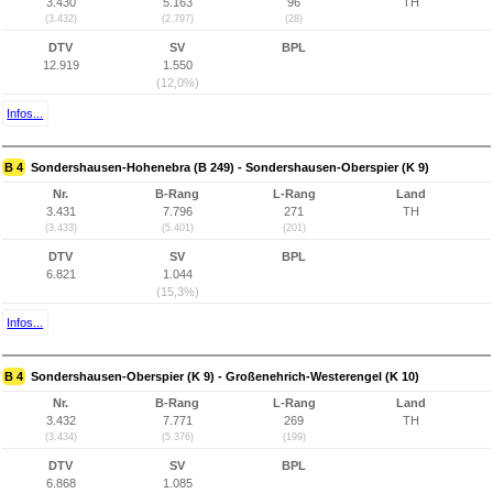
3.430
5.163
96
TH
(3.432)
(2.797)
(28)
DTV
SV
BPL
12.919
1.550
(12,0%)
Infos...
B 4
Sondershausen-Hohenebra (B 249) - Sondershausen-Oberspier (K 9)
Nr.
B-Rang
L-Rang
Land
3.431
7.796
271
TH
(3.433)
(5.401)
(201)
DTV
SV
BPL
6.821
1.044
(15,3%)
Infos...
B 4
Sondershausen-Oberspier (K 9) - Großenehrich-Westerengel (K 10)
Nr.
B-Rang
L-Rang
Land
3.432
7.771
269
TH
(3.434)
(5.376)
(199)
DTV
SV
BPL
6.868
1.085