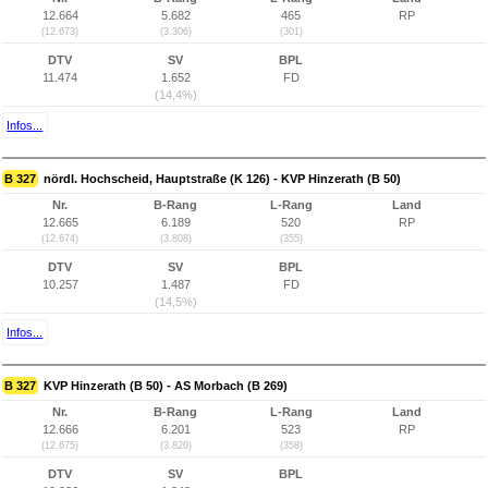
12.664
5.682
465
RP
(12.673)
(3.306)
(301)
DTV
SV
BPL
11.474
1.652
FD
(14,4%)
Infos...
B 327
nördl. Hochscheid, Hauptstraße (K 126) - KVP Hinzerath (B 50)
Nr.
B-Rang
L-Rang
Land
12.665
6.189
520
RP
(12.674)
(3.808)
(355)
DTV
SV
BPL
10.257
1.487
FD
(14,5%)
Infos...
B 327
KVP Hinzerath (B 50) - AS Morbach (B 269)
Nr.
B-Rang
L-Rang
Land
12.666
6.201
523
RP
(12.675)
(3.820)
(358)
DTV
SV
BPL