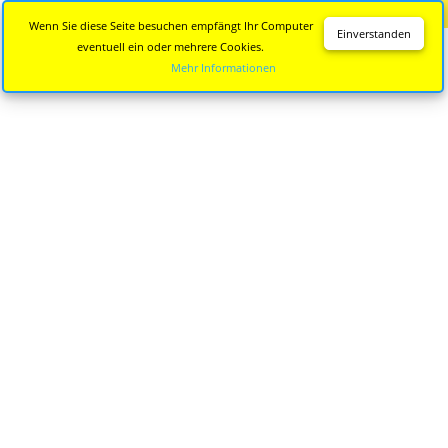
Diese Seite wird nicht mehr aktualisiert.
Zur neuen Seite
Wenn Sie diese Seite besuchen empfängt Ihr Computer
Einverstanden
eventuell ein oder mehrere Cookies.
Mehr Informationen