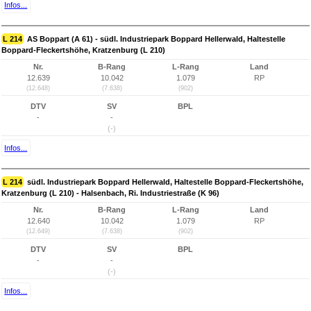
Infos...
L 214
AS Boppart (A 61) - südl. Industriepark Boppard Hellerwald, Haltestelle
Boppard-Fleckertshöhe, Kratzenburg (L 210)
Nr.
B-Rang
L-Rang
Land
12.639
10.042
1.079
RP
(12.648)
(7.638)
(902)
DTV
SV
BPL
-
-
(-)
Infos...
L 214
südl. Industriepark Boppard Hellerwald, Haltestelle Boppard-Fleckertshöhe,
Kratzenburg (L 210) - Halsenbach, Ri. Industriestraße (K 96)
Nr.
B-Rang
L-Rang
Land
12.640
10.042
1.079
RP
(12.649)
(7.638)
(902)
DTV
SV
BPL
-
-
(-)
Infos...