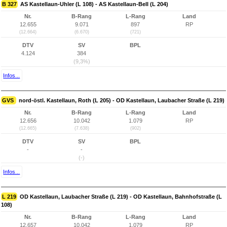
B 327
AS Kastellaun-Uhler (L 108) - AS Kastellaun-Bell (L 204)
Nr.
B-Rang
L-Rang
Land
12.655
9.071
897
RP
(12.664)
(6.670)
(721)
DTV
SV
BPL
4.124
384
(9,3%)
Infos...
GVS
nord-östl. Kastellaun, Roth (L 205) - OD Kastellaun, Laubacher Straße (L 219)
Nr.
B-Rang
L-Rang
Land
12.656
10.042
1.079
RP
(12.665)
(7.638)
(902)
DTV
SV
BPL
-
-
(-)
Infos...
L 219
OD Kastellaun, Laubacher Straße (L 219) - OD Kastellaun, Bahnhofstraße (L
108)
Nr.
B-Rang
L-Rang
Land
12.657
10.042
1.079
RP