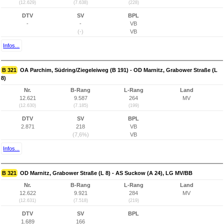
(12.629)
(7.638)
(228)
DTV
SV
BPL
-
-
VB
(-)
VB
Infos...
B 321
OA Parchim, Südring/Ziegeleiweg (B 191) - OD Marnitz, Grabower Straße (L
8)
Nr.
B-Rang
L-Rang
Land
12.621
9.587
264
MV
(12.630)
(7.185)
(199)
DTV
SV
BPL
2.871
218
VB
(7,6%)
VB
Infos...
B 321
OD Marnitz, Grabower Straße (L 8) - AS Suckow (A 24), LG MV/BB
Nr.
B-Rang
L-Rang
Land
12.622
9.921
284
MV
(12.631)
(7.518)
(219)
DTV
SV
BPL
1.689
166