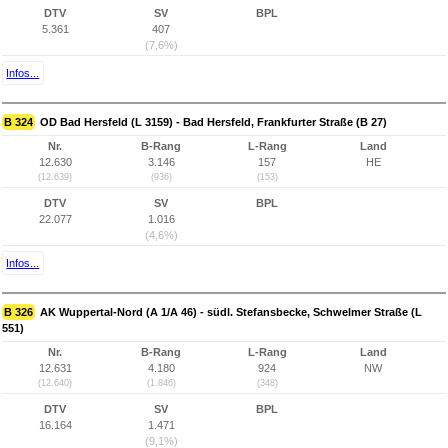
DTV
SV
BPL
5.361
407
(7,6%)
Infos...
B 324
OD Bad Hersfeld (L 3159) - Bad Hersfeld, Frankfurter Straße (B 27)
Nr.
B-Rang
L-Rang
Land
12.630
3.146
157
HE
(12.639)
(936)
(153)
DTV
SV
BPL
22.077
1.016
(4,6%)
Infos...
B 326
AK Wuppertal-Nord (A 1/A 46) - südl. Stefansbecke, Schwelmer Straße (L
551)
Nr.
B-Rang
L-Rang
Land
12.631
4.180
924
NW
(12.640)
(1.846)
(348)
DTV
SV
BPL
16.164
1.471
(9,1%)