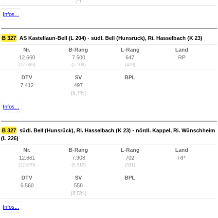
(-)
Infos...
B 327
AS Kastellaun-Bell (L 204) - südl. Bell (Hunsrück), Ri. Hasselbach (K 23)
Nr.
B-Rang
L-Rang
Land
12.660
7.500
647
RP
(12.669)
(5.109)
(479)
DTV
SV
BPL
7.412
497
(6,7%)
Infos...
B 327
südl. Bell (Hunsrück), Ri. Hasselbach (K 23) - nördl. Kappel, Ri. Wünschheim
(L 226)
Nr.
B-Rang
L-Rang
Land
12.661
7.908
702
RP
(12.670)
(5.512)
(531)
DTV
SV
BPL
6.560
558
(8,5%)
Infos...