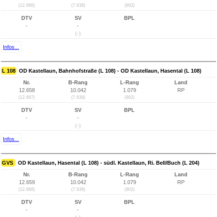
(12.666)
(7.638)
(902)
DTV
SV
BPL
-
-
(-)
Infos...
L 108
OD Kastellaun, Bahnhofstraße (L 108) - OD Kastellaun, Hasental (L 108)
Nr.
B-Rang
L-Rang
Land
12.658
10.042
1.079
RP
(12.667)
(7.638)
(902)
DTV
SV
BPL
-
-
(-)
Infos...
GVS
OD Kastellaun, Hasental (L 108) - südl. Kastellaun, Ri. Bell/Buch (L 204)
Nr.
B-Rang
L-Rang
Land
12.659
10.042
1.079
RP
(12.668)
(7.638)
(902)
DTV
SV
BPL
-
-