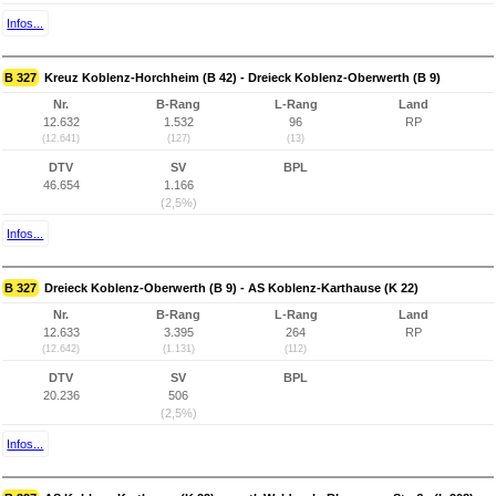
Infos...
B 327
Kreuz Koblenz-Horchheim (B 42) - Dreieck Koblenz-Oberwerth (B 9)
Nr.
B-Rang
L-Rang
Land
12.632
1.532
96
RP
(12.641)
(127)
(13)
DTV
SV
BPL
46.654
1.166
(2,5%)
Infos...
B 327
Dreieck Koblenz-Oberwerth (B 9) - AS Koblenz-Karthause (K 22)
Nr.
B-Rang
L-Rang
Land
12.633
3.395
264
RP
(12.642)
(1.131)
(112)
DTV
SV
BPL
20.236
506
(2,5%)
Infos...