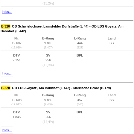
(13,2%)
Infos...
B 320
OD Schwielochsee, Lamsfelder Dorfstraße (L 44) - OD LDS Goyatz, Am
Bahnhof (L 442)
Nr.
B-Rang
L-Rang
Land
12.607
9.810
444
BB
(12.616)
(7.407)
(327)
DTV
SV
BPL
2.151
256
(11,9%)
Infos...
B 320
OD LDS Goyatz, Am Bahnhof (L 442) - Märkische Heide (B 179)
Nr.
B-Rang
L-Rang
Land
12.608
9.889
457
BB
(12.617)
(7.486)
(340)
DTV
SV
BPL
1.845
266
(14,4%)
Infos...