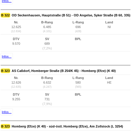
Infos...
B 322
OD Seckenhausen, Hauptstraße (B 51) - OD Angelse, Syker Straße (B 6/L 335)
Nr.
B-Rang
L-Rang
Land
12.625
6.485
696
NI
(12.634)
(4.101)
(428)
DTV
SV
BPL
9.570
689
(7,2%)
Infos...
B 323
AS Caßdorf, Homberger Straße (B 254/K 45) - Homberg (Efze) (K 40)
Nr.
B-Rang
L-Rang
Land
12.626
6.632
580
HE
(12.635)
(4.247)
(565)
DTV
SV
BPL
9.255
731
(7,9%)
Infos...
B 323
Homberg (Efze) (K 40) - süd-östl. Homberg (Efze), Am Zollstock (L 3254)