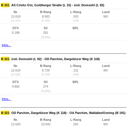
B 321
AS Crivitz-Ost, Goldberger Straße (L 15) - östl. Domsühl (L 92)
Nr.
B-Rang
L-Rang
Land
12.618
8.583
203
MV
(12.627)
(6.183)
(138)
DTV
SV
BPL
5.188
291
(5,6%)
Infos...
B 321
östl. Domsühl (L 92) - OD Parchim, Dargelützer Weg (K 118)
Nr.
B-Rang
L-Rang
Land
12.619
8.729
211
MV
(12.628)
(6.329)
(146)
DTV
SV
BPL
4.892
274
(5,6%)
Infos...
B 321
OD Parchim, Dargelützer Weg (K 118) - OA Parchim, Wallallee/Ostring (B 191)
Nr.
B-Rang
L-Rang
Land
12.620
10.042
293
MV