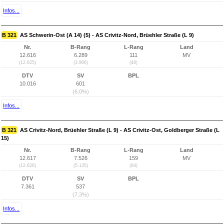
Infos...
B 321
AS Schwerin-Ost (A 14) (5) - AS Crivitz-Nord, Brüehler Straße (L 9)
Nr.
B-Rang
L-Rang
Land
12.616
6.289
111
MV
(12.625)
(3.906)
(48)
DTV
SV
BPL
10.016
601
(6,0%)
Infos...
B 321
AS Crivitz-Nord, Brüehler Straße (L 9) - AS Crivitz-Ost, Goldberger Straße (L
15)
Nr.
B-Rang
L-Rang
Land
12.617
7.526
159
MV
(12.626)
(5.135)
(94)
DTV
SV
BPL
7.361
537
(7,3%)
Infos...