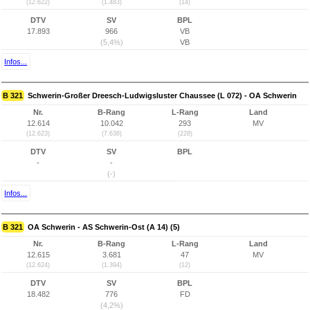
(12.622)
(1.483)
(14)
DTV
SV
BPL
17.893
966
VB
(5,4%)
VB
Infos...
B 321
Schwerin-Großer Dreesch-Ludwigsluster Chaussee (L 072) - OA Schwerin
Nr.
B-Rang
L-Rang
Land
12.614
10.042
293
MV
(12.623)
(7.638)
(228)
DTV
SV
BPL
-
-
(-)
Infos...
B 321
OA Schwerin - AS Schwerin-Ost (A 14) (5)
Nr.
B-Rang
L-Rang
Land
12.615
3.681
47
MV
(12.624)
(1.394)
(12)
DTV
SV
BPL
18.482
776
FD
(4,2%)