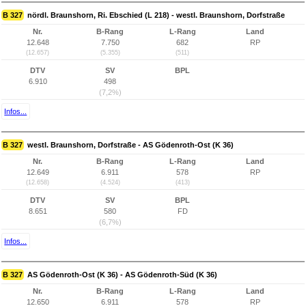
B 327
nördl. Braunshorn, Ri. Ebschied (L 218) - westl. Braunshorn, Dorfstraße
Nr.
B-Rang
L-Rang
Land
12.648
7.750
682
RP
(12.657)
(5.355)
(511)
DTV
SV
BPL
6.910
498
(7,2%)
Infos...
B 327
westl. Braunshorn, Dorfstraße - AS Gödenroth-Ost (K 36)
Nr.
B-Rang
L-Rang
Land
12.649
6.911
578
RP
(12.658)
(4.524)
(413)
DTV
SV
BPL
8.651
580
FD
(6,7%)
Infos...
B 327
AS Gödenroth-Ost (K 36) - AS Gödenroth-Süd (K 36)
Nr.
B-Rang
L-Rang
Land
12.650
6.911
578
RP