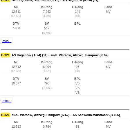
B 321
OD Hagenow, Stadtmitte (K 29) - AS Hagenow (A 24) (11)
Nr.
B-Rang
L-Rang
Land
12.611
7.243
149
MV
(12.620)
(4.854)
(84)
DTV
SV
BPL
7.958
517
(6,5%)
Infos...
B 321
AS Hagenow (A 24) (11) - südl. Warsow, Abzwg. Pampow (K 62)
Nr.
B-Rang
L-Rang
Land
12.612
6.004
97
MV
(12.621)
(3.623)
(35)
DTV
SV
BPL
10.677
790
VB
(7,4%)
VB
VB
Infos...
B 321
südl. Warsow, Abzwg. Pampow (K 62) - AS Schwerin-Wüstmark (B 106)
Nr.
B-Rang
L-Rang
Land
12.613
3.784
51
MV