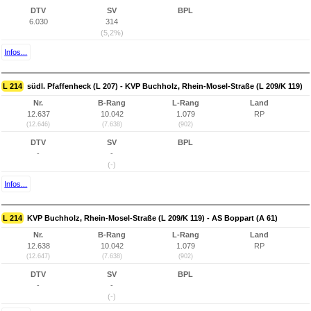
DTV
SV
BPL
6.030
314
(5,2%)
Infos...
L 214
südl. Pfaffenheck (L 207) - KVP Buchholz, Rhein-Mosel-Straße (L 209/K 119)
Nr.
B-Rang
L-Rang
Land
12.637
10.042
1.079
RP
(12.646)
(7.638)
(902)
DTV
SV
BPL
-
-
(-)
Infos...
L 214
KVP Buchholz, Rhein-Mosel-Straße (L 209/K 119) - AS Boppart (A 61)
Nr.
B-Rang
L-Rang
Land
12.638
10.042
1.079
RP
(12.647)
(7.638)
(902)
DTV
SV
BPL
-
-
(-)