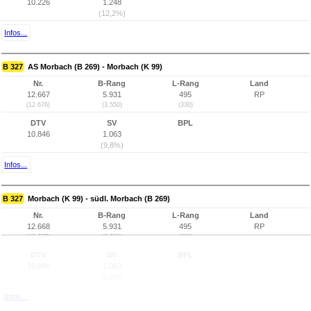
10.226
1.248
(12,2%)
Infos...
B 327
AS Morbach (B 269) - Morbach (K 99)
Nr.
B-Rang
L-Rang
Land
12.667
5.931
495
RP
(12.676)
(3.550)
(330)
DTV
SV
BPL
10.846
1.063
(9,8%)
Infos...
B 327
Morbach (K 99) - südl. Morbach (B 269)
Nr.
B-Rang
L-Rang
Land
12.668
5.931
495
RP
(12.677)
(3.550)
(330)
DTV
SV
BPL
10.846
1.063
(9,8%)
Infos...