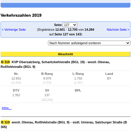
Verkehrszahlen 2019
Seite
< Vorherige Seite
(Ergebnisse
12.601
-
12.700
von
14.284
Nächste Seite >
auf
Seite 127 von 143
)
Abschnitt
B 319
KVP Obersalzberg, Scharitzkehlstraße (BGL 19) - westl. Oberau,
Roßfeldstraße (BGL 9)
Nr.
B-Rang
L-Rang
Land
12.601
9.979
1.750
BY
(12.610)
(7.575)
(1.337)
DTV
SV
BPL
1.352
137
(10,1%)
Infos...
B 319
westl. Oberau, Roßfeldstraße (BGL 9) - südl. Unterau, Salzburger Straße (B
305)