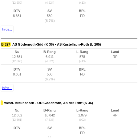
(12.659)
(4.524)
(413)
DTV
SV
BPL
8.651
580
FD
(6,7%)
Infos...
B 327
AS Gödenroth-Süd (K 36) - AS Kastellaun-Roth (L 205)
Nr.
B-Rang
L-Rang
Land
12.651
6.911
578
RP
(12.660)
(4.524)
(413)
DTV
SV
BPL
8.651
580
FD
(6,7%)
Infos...
westl. Braunshorn - OD Gödenroth, An der Trifft (K 36)
Nr.
B-Rang
L-Rang
Land
12.652
10.042
1.079
RP
(12.661)
(7.638)
(902)
DTV
SV
BPL
-
-
FD
(-)