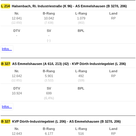
L 214
Halsenbach, Ri. Industriestraße (K 96) - AS Emmelshausen (B 327/L 206)
Nr.
B-Rang
L-Rang
Land
12.641
10.042
1.079
RP
(12.650)
(7.638)
(902)
DTV
SV
BPL
-
-
(-)
Infos...
B 327
AS Emmelshausen (A 61/L 213) (42) - KVP Dörth-Industriegebiet (L 206)
Nr.
B-Rang
L-Rang
Land
12.642
5.901
492
RP
(12.651)
(3.522)
(328)
DTV
SV
BPL
10.924
699
(6,4%)
Infos...
B 327
KVP Dörth-Industriegebiet (L 206) - AS Emmelshausen (B 327/L 206)
Nr.
B-Rang
L-Rang
Land
12.643
6.177
516
RP