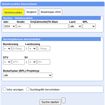
Verkehrszahlen Deutschland
Vergleich
Bedarfsplan 2016
Verkehrszahlen
Suchen - Verkehszahlen
Jahr
Straße
Ort|Zählstelle|TK-Blatt
Land
BPL
Suchergebnisse einschränken
Bundesrang Landesrang
|
DTV SV
|
Bedarfsplan (BPL)-Projekttyp
Infos anzeigen
Suchbegriffe hervorheben