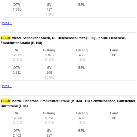
DTV
SV
BPL
7.061
417
(5,9%)
Infos...
B 320
westl. Schenkendöbern, Ri. Tuschensee/Peitz (L 50) - nördl. Lieberose,
Frankfurter Straße (B 168)
Nr.
B-Rang
L-Rang
Land
12.605
9.875
455
BB
(12.614)
(7.472)
(338)
DTV
SV
BPL
1.911
206
(10,8%)
Infos...
B 320
nördl. Lieberose, Frankfurter Straße (B 168) - OD Schwielochsee, Lamsfelder
Dorfstraße (L 44)
Nr.
B-Rang
L-Rang
Land
12.606
9.751
432
BB
(12.615)
(7.349)
(315)
DTV
SV
BPL
2.402
317