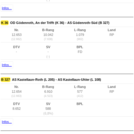
Infos...
K 36
OD Gödenroth, An der Trifft (K 36) - AS Gödenroth-Süd (B 327)
Nr.
B-Rang
L-Rang
Land
12.653
10.042
1.079
RP
(12.662)
(7.638)
(902)
DTV
SV
BPL
-
-
FD
(-)
Infos...
B 327
AS Kastellaun-Roth (L 205) - AS Kastellaun-Uhler (L 108)
Nr.
B-Rang
L-Rang
Land
12.654
6.910
577
RP
(12.663)
(4.523)
(412)
DTV
SV
BPL
8.652
588
(6,8%)
Infos...