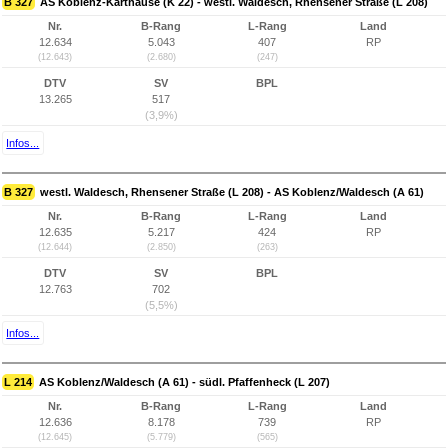
B 327
AS Koblenz-Karthause (K 22) - westl. Waldesch, Rhensener Straße (L 208)
Nr.
B-Rang
L-Rang
Land
12.634
5.043
407
RP
(12.643)
(2.680)
(247)
DTV
SV
BPL
13.265
517
(3,9%)
Infos...
B 327
westl. Waldesch, Rhensener Straße (L 208) - AS Koblenz/Waldesch (A 61)
Nr.
B-Rang
L-Rang
Land
12.635
5.217
424
RP
(12.644)
(2.850)
(263)
DTV
SV
BPL
12.763
702
(5,5%)
Infos...
L 214
AS Koblenz/Waldesch (A 61) - südl. Pfaffenheck (L 207)
Nr.
B-Rang
L-Rang
Land
12.636
8.178
739
RP
(12.645)
(5.779)
(565)