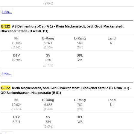
(9,8%)
Infos...
B 322
AS Delmenhorst-Ost (A 1) - Klein Mackenstedt, östl. Groß Mackenstedt,
Blockener Straße (B 439/K 111)
Nr.
B-Rang
L-Rang
Land
12.623
5.371
560
NI
(12.632)
(2.999)
(294)
DTV
SV
BPL
12.325
826
VB
(6,7%)
Infos...
B 322
Klein Mackenstedt, östl. Groß Mackenstedt, Blockener Straße (B 439/K 111) -
OD Seckenhausen, Hauptstraße (B 51)
Nr.
B-Rang
L-Rang
Land
12.624
6.885
762
NI
(12.633)
(4.498)
(494)
DTV
SV
BPL
8.711
784
WB
(9,0%)