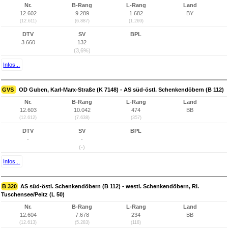
Nr.
B-Rang
L-Rang
Land
12.602
9.289
1.682
BY
(12.611)
(6.887)
(1.269)
DTV
SV
BPL
3.660
132
(3,6%)
Infos...
GVS
OD Guben, Karl-Marx-Straße (K 7148) - AS süd-östl. Schenkendöbern (B 112)
Nr.
B-Rang
L-Rang
Land
12.603
10.042
474
BB
(12.612)
(7.638)
(357)
DTV
SV
BPL
-
-
(-)
Infos...
B 320
AS süd-östl. Schenkendöbern (B 112) - westl. Schenkendöbern, Ri.
Tuschensee/Peitz (L 50)
Nr.
B-Rang
L-Rang
Land
12.604
7.678
234
BB
(12.613)
(5.283)
(118)