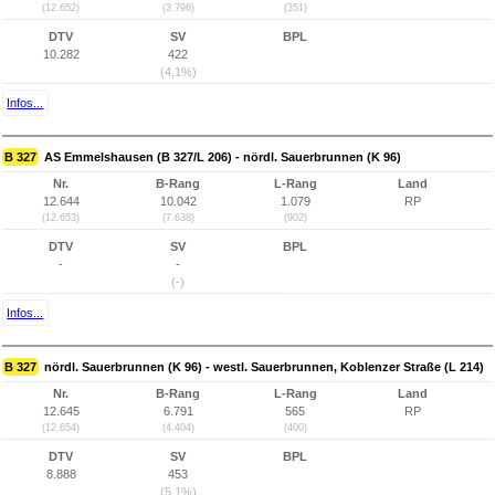
(12.652)
(3.796)
(351)
DTV
SV
BPL
10.282
422
(4,1%)
Infos...
B 327
AS Emmelshausen (B 327/L 206) - nördl. Sauerbrunnen (K 96)
Nr.
B-Rang
L-Rang
Land
12.644
10.042
1.079
RP
(12.653)
(7.638)
(902)
DTV
SV
BPL
-
-
(-)
Infos...
B 327
nördl. Sauerbrunnen (K 96) - westl. Sauerbrunnen, Koblenzer Straße (L 214)
Nr.
B-Rang
L-Rang
Land
12.645
6.791
565
RP
(12.654)
(4.404)
(400)
DTV
SV
BPL
8.888
453
(5,1%)