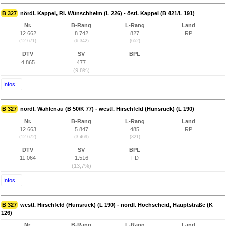
B 327
nördl. Kappel, Ri. Wünschheim (L 226) - östl. Kappel (B 421/L 191)
Nr.
B-Rang
L-Rang
Land
12.662
8.742
827
RP
(12.671)
(6.342)
(652)
DTV
SV
BPL
4.865
477
(9,8%)
Infos...
B 327
nördl. Wahlenau (B 50/K 77) - westl. Hirschfeld (Hunsrück) (L 190)
Nr.
B-Rang
L-Rang
Land
12.663
5.847
485
RP
(12.672)
(3.469)
(321)
DTV
SV
BPL
11.064
1.516
FD
(13,7%)
Infos...
B 327
westl. Hirschfeld (Hunsrück) (L 190) - nördl. Hochscheid, Hauptstraße (K
126)
Nr.
B-Rang
L-Rang
Land