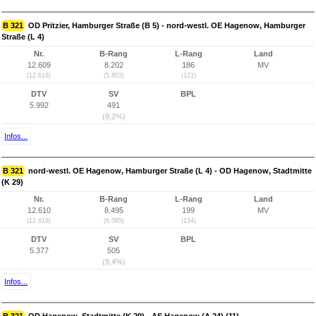
B 321
OD Pritzier, Hamburger Straße (B 5) - nord-westl. OE Hagenow, Hamburger
Straße (L 4)
Nr.
B-Rang
L-Rang
Land
12.609
8.202
186
MV
(12.618)
(5.803)
(121)
DTV
SV
BPL
5.992
491
(8,2%)
Infos...
B 321
nord-westl. OE Hagenow, Hamburger Straße (L 4) - OD Hagenow, Stadtmitte
(K 29)
Nr.
B-Rang
L-Rang
Land
12.610
8.495
199
MV
(12.619)
(6.095)
(134)
DTV
SV
BPL
5.377
505
(9,4%)
Infos...