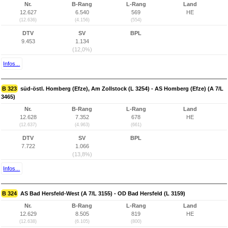
Nr.
B-Rang
L-Rang
Land
12.627
6.540
569
HE
(12.636)
(4.156)
(554)
DTV
SV
BPL
9.453
1.134
(12,0%)
Infos...
B 323
süd-östl. Homberg (Efze), Am Zollstock (L 3254) - AS Homberg (Efze) (A 7/L
3465)
Nr.
B-Rang
L-Rang
Land
12.628
7.352
678
HE
(12.637)
(4.963)
(661)
DTV
SV
BPL
7.722
1.066
(13,8%)
Infos...
B 324
AS Bad Hersfeld-West (A 7/L 3155) - OD Bad Hersfeld (L 3159)
Nr.
B-Rang
L-Rang
Land
12.629
8.505
819
HE
(12.638)
(6.105)
(800)