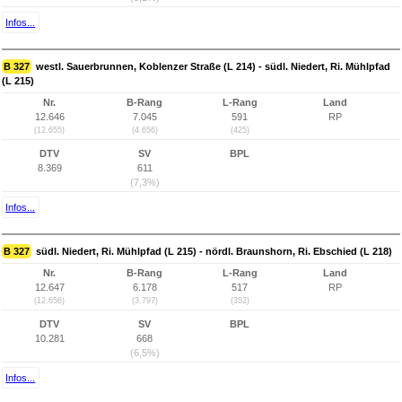
Infos...
B 327
westl. Sauerbrunnen, Koblenzer Straße (L 214) - südl. Niedert, Ri. Mühlpfad
(L 215)
Nr.
B-Rang
L-Rang
Land
12.646
7.045
591
RP
(12.655)
(4.656)
(425)
DTV
SV
BPL
8.369
611
(7,3%)
Infos...
B 327
südl. Niedert, Ri. Mühlpfad (L 215) - nördl. Braunshorn, Ri. Ebschied (L 218)
Nr.
B-Rang
L-Rang
Land
12.647
6.178
517
RP
(12.656)
(3.797)
(352)
DTV
SV
BPL
10.281
668
(6,5%)
Infos...