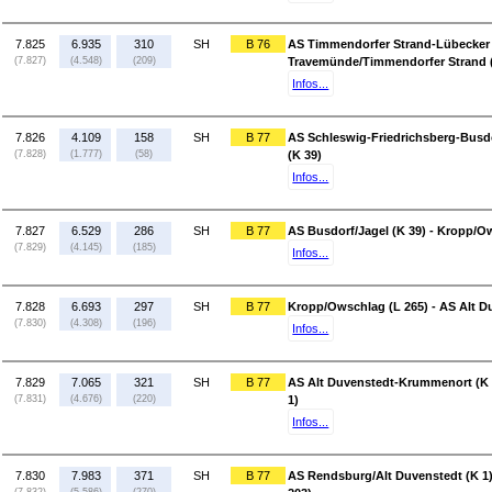
7.825
6.935
310
SH
B 76
AS Timmendorfer Strand-Lübecker S
(7.827)
(4.548)
(209)
Travemünde/Timmendorfer Strand (
Infos...
7.826
4.109
158
SH
B 77
AS Schleswig-Friedrichsberg-Busdo
(7.828)
(1.777)
(58)
(K 39)
Infos...
7.827
6.529
286
SH
B 77
AS Busdorf/Jagel (K 39) - Kropp/O
(7.829)
(4.145)
(185)
Infos...
7.828
6.693
297
SH
B 77
Kropp/Owschlag (L 265) - AS Alt 
(7.830)
(4.308)
(196)
Infos...
7.829
7.065
321
SH
B 77
AS Alt Duvenstedt-Krummenort (K 
(7.831)
(4.676)
(220)
1)
Infos...
7.830
7.983
371
SH
B 77
AS Rendsburg/Alt Duvenstedt (K 1