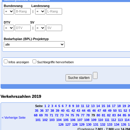
Bundesrang Landesrang
|
DTV SV
|
Bedarfsplan (BPL)-Projekttyp
Infos anzeigen
Suchbegriffe hervorheben
Verkehrszahlen 2019
Seite
1
2
3
4
5
6
7
8
9
10
11
12
13
14
15
16
17
18
19
2
35
36
37
38
39
40
41
42
43
44
45
46
47
48
49
50
51
52
68
69
70
71
72
73
74
75
76
77
78
79
80
81
82
83
84
85
8
< Vorherige Seite
101
102
103
104
105
106
107
108
109
110
111
112
113
114
126
127
128
129
130
131
132
133
134
135
1
(Ergebnisse
7.801
-
7.900
von
14.28