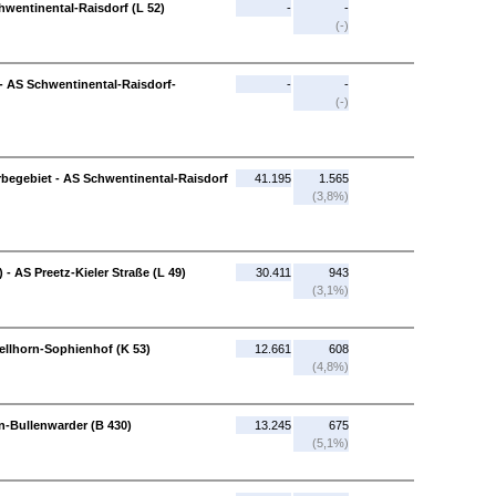
hwentinental-Raisdorf (L 52)
-
-
(-)
 - AS Schwentinental-Raisdorf-
-
-
(-)
begebiet - AS Schwentinental-Raisdorf
41.195
1.565
(3,8%)
- AS Preetz-Kieler Straße (L 49)
30.411
943
(3,1%)
hellhorn-Sophienhof (K 53)
12.661
608
(4,8%)
n-Bullenwarder (B 430)
13.245
675
(5,1%)