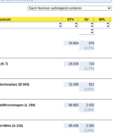
schnitt
DTV
SV
BPL
24.804
670
(2,7%)
 (K 7)
26.535
716
(2,7%)
lücherplatz (B 503)
31.590
821
(2,6%)
Kiel/Kronshagen (L 194)
86.863
2.432
(2,8%)
l-Mitte (A 215)
85.435
2.392
(2,8%)