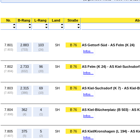
Nr.
B-Rang
L-Rang
Land
Straße
Ab
7.801
2.883
103
SH
B 76
AS Gettorf-Süd - AS Felm (K 24)
(7.803)
(733)
(24)
Infos...
7.802
2.733
96
SH
B 76
AS Felm (K 24) - AS Kiel-Suchsdorf
(7.804)
(632)
(20)
Infos...
7.803
2.315
69
SH
B 76
AS Kiel-Suchsdorf (K 7) - AS Kiel-B
(7.805)
(386)
(10)
Infos...
7.804
362
4
SH
B 76
AS Kiel-Blücherplatz (B 503) - AS 
(7.806)
(4)
(1)
Infos...
7.805
375
5
SH
B 76
AS Kiel/Kronshagen (L 194) - AS Kie
(7.807)
(5)
(2)
Infos...