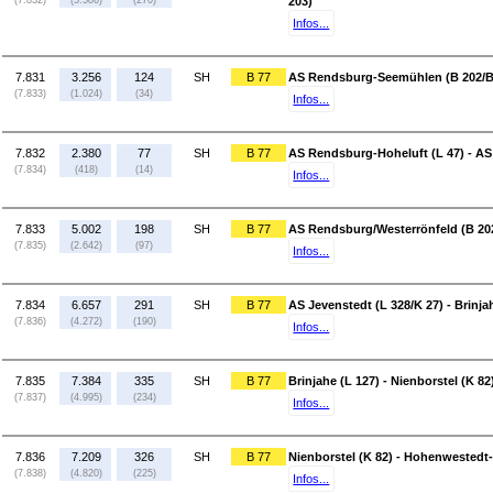
(7.832)
(5.586)
(270)
203)
Infos...
7.831
3.256
124
SH
B 77
AS Rendsburg-Seemühlen (B 202/B 
(7.833)
(1.024)
(34)
Infos...
7.832
2.380
77
SH
B 77
AS Rendsburg-Hoheluft (L 47) - AS
(7.834)
(418)
(14)
Infos...
7.833
5.002
198
SH
B 77
AS Rendsburg/Westerrönfeld (B 202/
(7.835)
(2.642)
(97)
Infos...
7.834
6.657
291
SH
B 77
AS Jevenstedt (L 328/K 27) - Brinja
(7.836)
(4.272)
(190)
Infos...
7.835
7.384
335
SH
B 77
Brinjahe (L 127) - Nienborstel (K 82
(7.837)
(4.995)
(234)
Infos...
7.836
7.209
326
SH
B 77
Nienborstel (K 82) - Hohenwestedt
(7.838)
(4.820)
(225)
Infos...