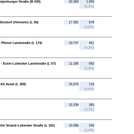
ütjenburger Straße (B 430)
20.369
1.059
(5,2%)
Bösdorf (Holstein) (L 56)
17.381
678
(3,9%)
n-Plöner Landstraße (L 174)
10.747
451
(4,2%)
 - Eutin-Lübecker Landstraße (L 57)
11.185
582
(5,2%)
 AS Süsel (L 309)
15.576
716
(4,6%)
10.339
383
(3,7%)
fer Strand-Lübecker Straße (L 181)
10.386
249
(2,4%)