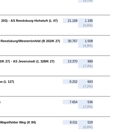
(9,1%)
203) - AS Rendsburg-Hoheluft (L 47)
21.168
1.185
(5,6%)
 Rendsburg/Westerrönfeld (B 202/K 27)
30.767
1.508
(4,9%)
K 27) - AS Jevenstedt (L 328/K 27)
13.370
989
(7,4%)
he (L 127)
9.202
663
(7,2%)
)
7.654
536
(7,0%)
-Wapelfelder Weg (K 84)
8.011
529
(6,6%)