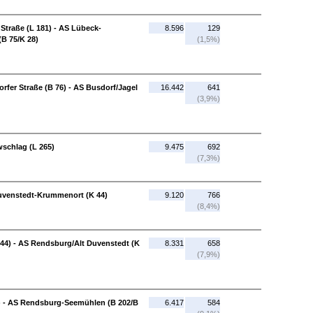
traße (L 181) - AS Lübeck-
8.596
129
B 75/K 28)
(1,5%)
rfer Straße (B 76) - AS Busdorf/Jagel
16.442
641
(3,9%)
wschlag (L 265)
9.475
692
(7,3%)
Duvenstedt-Krummenort (K 44)
9.120
766
(8,4%)
44) - AS Rendsburg/Alt Duvenstedt (K
8.331
658
(7,9%)
) - AS Rendsburg-Seemühlen (B 202/B
6.417
584