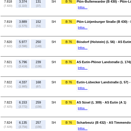
7.818
3.374
131
SH
B 76
Plön-Bullenwarder (B 430) - Plön-L
(7.820)
(1.110)
(37)
Infos...
7.819
3.889
152
SH
B 76
Plön-Lütjenburger Straße (B 430) - 
(7.821)
(1.575)
(53)
Infos...
7.820
5.977
250
SH
B 76
Bösdorf (Holstein) (L 56) - AS Euti
(7.822)
(3.596)
(149)
Infos...
7.821
5.796
239
SH
B 76
AS Eutin-Plöner Landstraße (L 174)
(7.823)
(3.419)
(138)
Infos...
7.822
4.337
168
SH
B 76
Eutin-Lübecker Landstraße (L 57) -
(7.824)
(1.995)
(67)
Infos...
7.823
6.153
259
SH
B 76
AS Süsel (L 309) - AS Eutin (A 1)
(7.825)
(3.772)
(158)
Infos...
7.824
6.135
257
SH
B 76
Scharbeutz (B 432) - AS Timmendor
(7.826)
(3.754)
(156)
Infos...