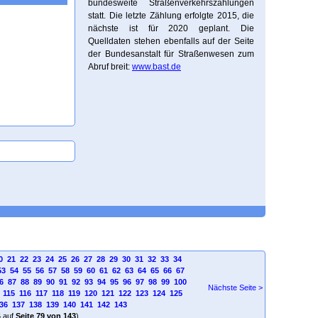
bundesweite Straßenverkehrszählungen
statt. Die letzte Zählung erfolgte 2015, die
nächste ist für 2020 geplant. Die
Quelldaten stehen ebenfalls auf der Seite
der Bundesanstalt für Straßenwesen zum
Abruf breit:
www.bast.de
0
21
22
23
24
25
26
27
28
29
30
31
32
33
34
53
54
55
56
57
58
59
60
61
62
63
64
65
66
67
6
87
88
89
90
91
92
93
94
95
96
97
98
99
100
Nächste Seite >
115
116
117
118
119
120
121
122
123
124
125
36
137
138
139
140
141
142
143
4
auf
Seite 79 von 143
)