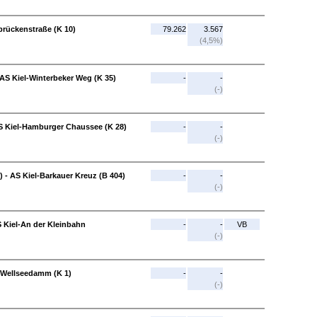
rbrückenstraße (K 10)
79.262
3.567
(4,5%)
 AS Kiel-Winterbeker Weg (K 35)
-
-
(-)
AS Kiel-Hamburger Chaussee (K 28)
-
-
(-)
 - AS Kiel-Barkauer Kreuz (B 404)
-
-
(-)
S Kiel-An der Kleinbahn
-
-
VB
(-)
l-Wellseedamm (K 1)
-
-
(-)