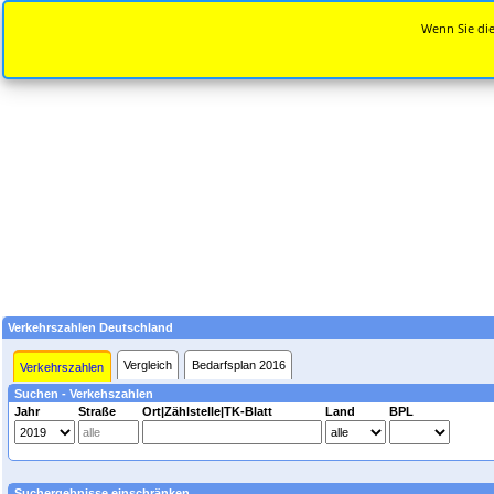
Wenn Sie die
Verkehrszahlen Deutschland
Vergleich
Bedarfsplan 2016
Verkehrszahlen
Suchen - Verkehszahlen
Jahr
Straße
Ort|Zählstelle|TK-Blatt
Land
BPL
Suchergebnisse einschränken