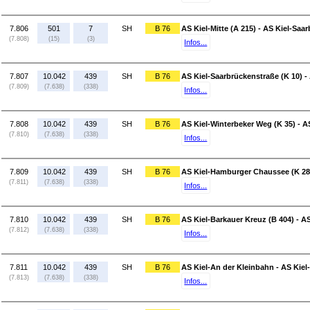
7.806
501
7
SH
B 76
AS Kiel-Mitte (A 215) - AS Kiel-Saa
(7.808)
(15)
(3)
Infos...
7.807
10.042
439
SH
B 76
AS Kiel-Saarbrückenstraße (K 10) -
(7.809)
(7.638)
(338)
Infos...
7.808
10.042
439
SH
B 76
AS Kiel-Winterbeker Weg (K 35) - 
(7.810)
(7.638)
(338)
Infos...
7.809
10.042
439
SH
B 76
AS Kiel-Hamburger Chaussee (K 28)
(7.811)
(7.638)
(338)
Infos...
7.810
10.042
439
SH
B 76
AS Kiel-Barkauer Kreuz (B 404) - A
(7.812)
(7.638)
(338)
Infos...
7.811
10.042
439
SH
B 76
AS Kiel-An der Kleinbahn - AS Kie
(7.813)
(7.638)
(338)
Infos...