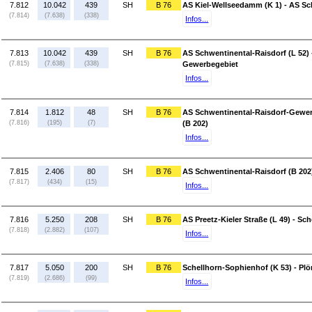
7.812
10.042
439
SH
B 76
AS Kiel-Wellseedamm (K 1) - AS Sc
(7.814)
(7.638)
(338)
Infos...
7.813
10.042
439
SH
B 76
AS Schwentinental-Raisdorf (L 52)
(7.815)
(7.638)
(338)
Gewerbegebiet
Infos...
7.814
1.812
48
SH
B 76
AS Schwentinental-Raisdorf-Gewer
(7.816)
(195)
(7)
(B 202)
Infos...
7.815
2.406
80
SH
B 76
AS Schwentinental-Raisdorf (B 202) 
(7.817)
(434)
(15)
Infos...
7.816
5.250
208
SH
B 76
AS Preetz-Kieler Straße (L 49) - Sc
(7.818)
(2.882)
(107)
Infos...
7.817
5.050
200
SH
B 76
Schellhorn-Sophienhof (K 53) - Plö
(7.819)
(2.686)
(99)
Infos...