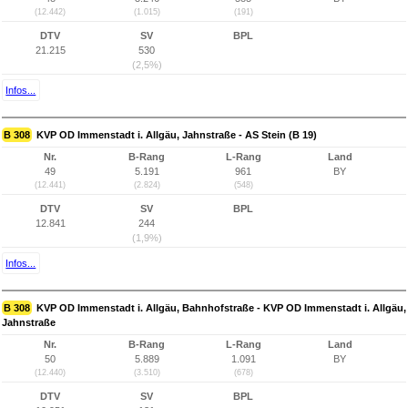
(12.442)
(1.015)
(191)
DTV
SV
BPL
21.215
530
(2,5%)
Infos...
B 308
KVP OD Immenstadt i. Allgäu, Jahnstraße - AS Stein (B 19)
Nr.
B-Rang
L-Rang
Land
49
5.191
961
BY
(12.441)
(2.824)
(548)
DTV
SV
BPL
12.841
244
(1,9%)
Infos...
B 308
KVP OD Immenstadt i. Allgäu, Bahnhofstraße - KVP OD Immenstadt i. Allgäu,
Jahnstraße
Nr.
B-Rang
L-Rang
Land
50
5.889
1.091
BY
(12.440)
(3.510)
(678)
DTV
SV
BPL