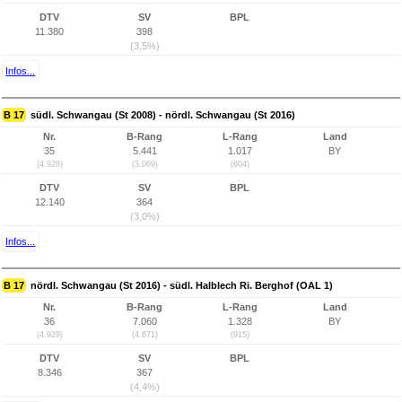
DTV
SV
BPL
11.380
398
(3,5%)
Infos...
B 17
südl. Schwangau (St 2008) - nördl. Schwangau (St 2016)
Nr.
B-Rang
L-Rang
Land
35
5.441
1.017
BY
(4.928)
(3.069)
(604)
DTV
SV
BPL
12.140
364
(3,0%)
Infos...
B 17
nördl. Schwangau (St 2016) - südl. Halblech Ri. Berghof (OAL 1)
Nr.
B-Rang
L-Rang
Land
36
7.060
1.328
BY
(4.929)
(4.671)
(915)
DTV
SV
BPL
8.346
367
(4,4%)