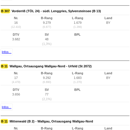
B 307
Vorderriß (TÖL 24) - südl. Lenggries, Sylvensteinsee (B 13)
Nr.
B-Rang
L-Rang
Land
16
9.279
1.679
BY
(12.410)
(6.877)
(1.266)
DTV
SV
BPL
3.682
48
(1,3%)
Infos...
B 11
Wallgau, Ortsausgang Wallgau-Nord - Urfeld (St 2072)
Nr.
B-Rang
L-Rang
Land
17
9.292
1.683
BY
(4.479)
(6.890)
(1.270)
DTV
SV
BPL
3.656
77
(2,1%)
Infos...
B 11
Mittenwald (B 2) - Wallgau, Ortsausgang Wallgau-Nord
Nr.
B-Rang
L-Rang
Land