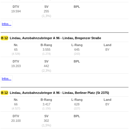
DTV
SV
BPL
19.594
255
(1,3%)
Infos...
B 12
Lindau, Autobahnzubringer A 96 - Lindau, Bregenzer Straße
Nr.
B-Rang
L-Rang
Land
65
3.555
645
BY
(4.526)
(1.274)
(243)
DTV
SV
BPL
19.203
442
(2,3%)
Infos...
B 12
Lindau, Autobahnzubringer A 96 - Lindau, Berliner Platz (St 2375)
Nr.
B-Rang
L-Rang
Land
66
3.417
628
BY
(4.527)
(1.150)
(227)
DTV
SV
BPL
20.100
302
(1,5%)