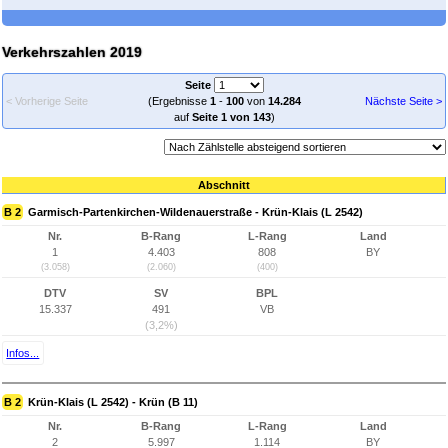
Verkehrszahlen 2019
Seite
< Vorherige Seite
(Ergebnisse
1
-
100
von
14.284
Nächste Seite >
auf
Seite 1 von 143
)
Abschnitt
B 2
Garmisch-Partenkirchen-Wildenauerstraße - Krün-Klais (L 2542)
Nr.
B-Rang
L-Rang
Land
1
4.403
808
BY
(3.058)
(2.060)
(400)
DTV
SV
BPL
15.337
491
VB
(3,2%)
Infos...
B 2
Krün-Klais (L 2542) - Krün (B 11)
Nr.
B-Rang
L-Rang
Land
2
5.997
1.114
BY