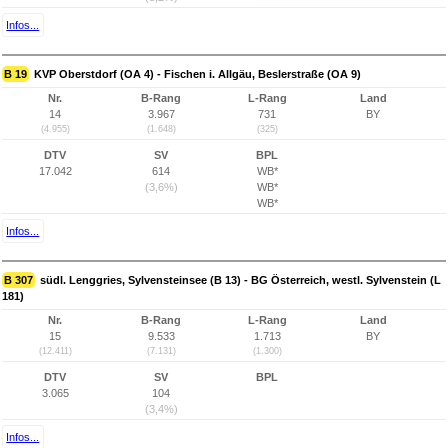
Infos...
B 19
KVP Oberstdorf (OA 4) - Fischen i. Allgäu, Beslerstraße (OA 9)
Nr.
B-Rang
L-Rang
Land
14
3.967
731
BY
(4.955)
(1.648)
(325)
DTV
SV
BPL
17.042
614
WB*
(3,6%)
WB*
WB*
Infos...
B 307
südl. Lenggries, Sylvensteinsee (B 13) - BG Österreich, westl. Sylvenstein (L
181)
Nr.
B-Rang
L-Rang
Land
15
9.533
1.713
BY
(12.411)
(7.131)
(1.300)
DTV
SV
BPL
3.065
104
(3,4%)
Infos...