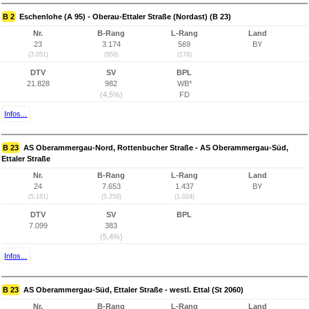
B 2
Eschenlohe (A 95) - Oberau-Ettaler Straße (Nordast) (B 23)
Nr.
B-Rang
L-Rang
Land
23
3.174
569
BY
(3.051)
(958)
(178)
DTV
SV
BPL
21.828
982
WB*
(4,5%)
FD
Infos...
B 23
AS Oberammergau-Nord, Rottenbucher Straße - AS Oberammergau-Süd,
Ettaler Straße
Nr.
B-Rang
L-Rang
Land
24
7.653
1.437
BY
(5.181)
(5.258)
(1.024)
DTV
SV
BPL
7.099
383
(5,4%)
Infos...
B 23
AS Oberammergau-Süd, Ettaler Straße - westl. Ettal (St 2060)
Nr.
B-Rang
L-Rang
Land