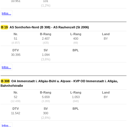
10.951
131
(1,2%)
Infos...
B 19
AS Sonthofen-Nord (B 308) - AS Rauhenzell (St 2006)
Nr.
B-Rang
L-Rang
Land
51
2.407
400
BY
(4.957)
(435)
(69)
DTV
SV
BPL
30.395
1.094
(3,6%)
Infos...
B 308
OA Immenstadt i. Allgäu-Bühl a. Alpsee - KVP OD Immenstadt i. Allgäu,
Bahnhofstraße
Nr.
B-Rang
L-Rang
Land
52
5.659
1.053
BY
(12.439)
(3.283)
(640)
DTV
SV
BPL
11.542
300
(2,6%)
Infos...