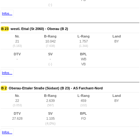
(-)
Infos...
B 23
westl. Ettal (St 2060) - Oberau (B 2)
Nr.
B-Rang
L-Rang
Land
21
10.042
1.757
BY
(5.183)
(7.638)
(1.344)
DTV
SV
BPL
-
-
WB
(-)
VB
Infos...
B 2
Oberau-Ettaler Straße (Südast) (B 23) - AS Farchant-Nord
Nr.
B-Rang
L-Rang
Land
22
2.639
459
BY
(3.053)
(567)
(102)
DTV
SV
BPL
27.628
1.105
FD
(4,0%)
Infos...