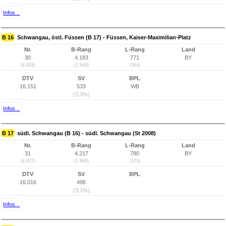
Infos...
B 16
Schwangau, östl. Füssen (B 17) - Füssen, Kaiser-Maximilian-Platz
Nr.
B-Rang
L-Rang
Land
30
4.183
771
BY
(4.828)
(1.848)
(364)
DTV
SV
BPL
16.151
533
WB
(3,3%)
Infos...
B 17
südl. Schwangau (B 16) - südl. Schwangau (St 2008)
Nr.
B-Rang
L-Rang
Land
31
4.217
780
BY
(4.927)
(1.880)
(373)
DTV
SV
BPL
16.016
496
(3,1%)
Infos...