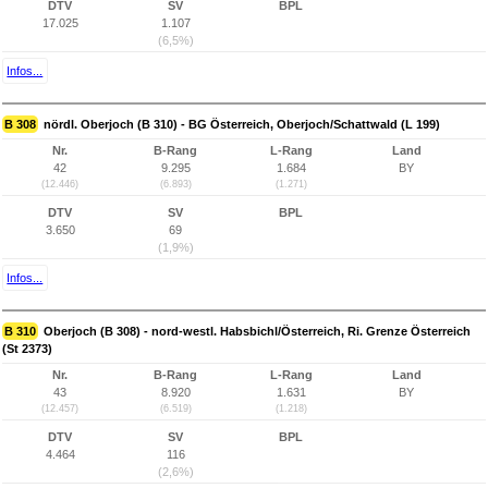
DTV
SV
BPL
17.025
1.107
(6,5%)
Infos...
B 308
nördl. Oberjoch (B 310) - BG Österreich, Oberjoch/Schattwald (L 199)
Nr.
B-Rang
L-Rang
Land
42
9.295
1.684
BY
(12.446)
(6.893)
(1.271)
DTV
SV
BPL
3.650
69
(1,9%)
Infos...
B 310
Oberjoch (B 308) - nord-westl. Habsbichl/Österreich, Ri. Grenze Österreich
(St 2373)
Nr.
B-Rang
L-Rang
Land
43
8.920
1.631
BY
(12.457)
(6.519)
(1.218)
DTV
SV
BPL
4.464
116
(2,6%)