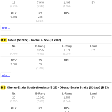
18
7.940
1.497
BY
(4.478)
(5.544)
(1.084)
DTV
SV
BPL
6.501
228
(3,5%)
Infos...
B 11
Urfeld (St 2072) - Kochel a. See (St 2062)
Nr.
B-Rang
L-Rang
Land
19
9.225
1.671
BY
(4.480)
(6.823)
(1.258)
DTV
SV
BPL
3.807
69
(1,8%)
Infos...
B 2
Oberau-Ettaler Straße (Nordast) (B 23) - Oberau-Ettaler Straße (Südast) (B 23)
Nr.
B-Rang
L-Rang
Land
20
10.042
1.757
BY
(3.052)
(7.638)
(1.344)
DTV
SV
BPL
-
-
FD