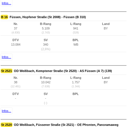
Infos...
B 16
Füssen, Hopfener Straße (St 2008) - Füssen (B 310)
Nr.
B-Rang
L-Rang
Land
37
5.109
941
BY
(4.830)
(2.743)
(528)
DTV
SV
BPL
13.084
340
WB
(2,6%)
Infos...
St 2521
OD Weißbach, Kemptener Straße (St 2520) - AS Füssen (A 7) (139)
Nr.
B-Rang
L-Rang
Land
38
10.042
1.757
BY
(12.461)
(7.638)
(1.344)
DTV
SV
BPL
-
-
(-)
Infos...
St 2520
OD Weißbach, Füssener Straße (St 2521) - OE Pfronten, Panoramaweg