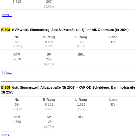
5.813
267
(4,6%)
Infos...
B 308
KVP westl. Simmerberg, Alte Salzstraße (LI 4) - nördl. Oberreute (St 2004)
Nr.
B-Rang
L-Rang
Land
58
8.159
1.532
BY
(12.435)
(5.760)
(1.119)
DTV
SV
BPL
6.070
255
(4,2%)
Infos...
B 308
östl. Sigmarszell, Allgäustraße (St 2002) - KVP OD Scheidegg, Bahnhofstraße
(St 2378)
Nr.
B-Rang
L-Rang
Land
59
8.801
1.615
BY
(12.430)
(6.401)
(1.202)
DTV
SV
BPL
4.730
128
(2,7%)
Infos...