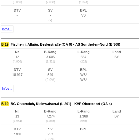
(3.056)
(7.638)
(1.344)
DTV
SV
BPL
-
-
VB
(-)
Infos...
B 19
Fischen i. Allgäu, Beslerstraße (OA 9) - AS Sonthofen-Nord (B 308)
Nr.
B-Rang
L-Rang
Land
12
3.605
654
BY
(4.956)
(1.321)
(252)
DTV
SV
BPL
18.917
549
WB*
(2,9%)
WB*
Infos...
B 19
BG Österreich, Kleinwalsertal (L 201) - KVP Oberstdorf (OA 4)
Nr.
B-Rang
L-Rang
Land
13
7.274
1.368
BY
(4.954)
(4.885)
(955)
DTV
SV
BPL
7.891
253
(3,2%)