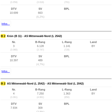
(3.059)
(3.616)
(701)
DTV
SV
BPL
10.699
663
(6,2%)
Infos...
B 2
Krün (B 11) - AS Mittenwald-Nord (L 2542)
Nr.
B-Rang
L-Rang
Land
3
6.128
1.141
BY
(3.060)
(3.747)
(728)
DTV
SV
BPL
10.397
489
(4,7%)
Infos...
B 2
AS Mittenwald-Nord (L 2542) - AS Mittenwald-Süd (L 2042)
Nr.
B-Rang
L-Rang
Land
4
7.250
1.363
BY
(3.061)
(4.861)
(950)
DTV
SV
BPL
7.934
309
(3,9%)