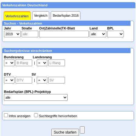
Verkehrszahlen Deutschland
Vergleich
Bedarfsplan 2016
Verkehrszahlen
Suchen - Verkehszahlen
Jahr
Straße
Ort|Zählstelle|TK-Blatt
Land
BPL
Suchergebnisse einschränken
Bundesrang Landesrang
|
DTV SV
|
Bedarfsplan (BPL)-Projekttyp
Infos anzeigen
Suchbegriffe hervorheben