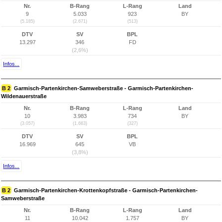
Nr.
B-Rang
L-Rang
Land
9
5.033
923
BY
(5.185)
(2.671)
(513)
DTV
SV
BPL
13.297
346
FD
(2,6%)
Infos...
B 2
Garmisch-Partenkirchen-Samweberstraße - Garmisch-Partenkirchen-
Wildenauerstraße
Nr.
B-Rang
L-Rang
Land
10
3.983
734
BY
(3.057)
(1.663)
(327)
DTV
SV
BPL
16.969
645
VB
(3,8%)
Infos...
B 2
Garmisch-Partenkirchen-Krottenkopfstraße - Garmisch-Partenkirchen-
Samweberstraße
Nr.
B-Rang
L-Rang
Land
11
10.042
1.757
BY