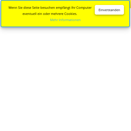
Diese Seite wird nicht mehr aktualisiert.
Zur neuen Seite
Wenn Sie diese Seite besuchen empfängt Ihr Computer
Einverstanden
eventuell ein oder mehrere Cookies.
Mehr Informationen