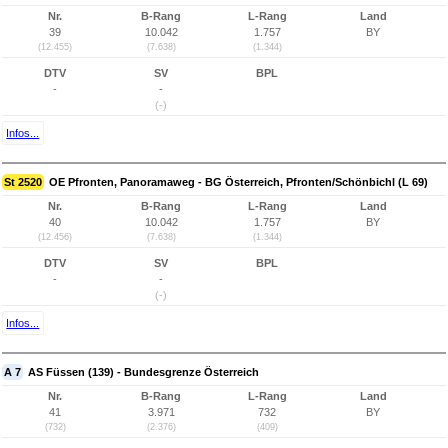
Nr.
B-Rang
L-Rang
Land
39
10.042
1.757
BY
(12.455)
(7.638)
(1.344)
DTV
SV
BPL
-
-
(-)
Infos...
St 2520
OE Pfronten, Panoramaweg - BG Österreich, Pfronten/Schönbichl (L 69)
Nr.
B-Rang
L-Rang
Land
40
10.042
1.757
BY
(12.456)
(7.638)
(1.344)
DTV
SV
BPL
-
-
(-)
Infos...
A 7
AS Füssen (139) - Bundesgrenze Österreich
Nr.
B-Rang
L-Rang
Land
41
3.971
732
BY
(732)
(2.376)
(409)