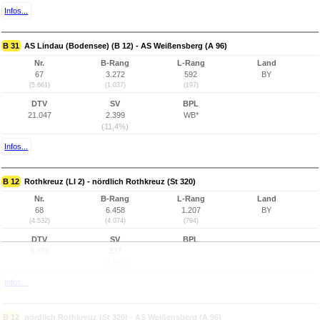
Infos...
B 31
AS Lindau (Bodensee) (B 12) - AS Weißensberg (A 96)
Nr.
B-Rang
L-Rang
Land
67
3.272
592
BY
(5.661)
(1.037)
(197)
DTV
SV
BPL
21.047
2.399
WB*
(11,4%)
Infos...
B 12
Rothkreuz (LI 2) - nördlich Rothkreuz (St 320)
Nr.
B-Rang
L-Rang
Land
68
6.458
1.207
BY
(4.532)
(4.074)
(794)
DTV
SV
BPL
9.639
337
(3,5%)
Infos...
B 12
nördlich Rothkreuz (St 320) - AS Weißensberg (A 96)