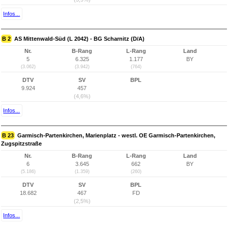
Infos...
B 2
AS Mittenwald-Süd (L 2042) - BG Scharnitz (D/A)
Nr.
B-Rang
L-Rang
Land
5
6.325
1.177
BY
(3.062)
(3.942)
(764)
DTV
SV
BPL
9.924
457
(4,6%)
Infos...
B 23
Garmisch-Partenkirchen, Marienplatz - westl. OE Garmisch-Partenkirchen,
Zugspitzstraße
Nr.
B-Rang
L-Rang
Land
6
3.645
662
BY
(5.186)
(1.359)
(260)
DTV
SV
BPL
18.682
467
FD
(2,5%)
Infos...