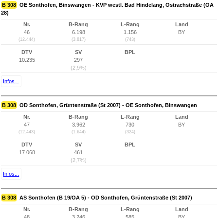
B 308
OE Sonthofen, Binswangen - KVP westl. Bad Hindelang, Ostrachstraße (OA
28)
Nr.
B-Rang
L-Rang
Land
46
6.198
1.156
BY
(12.444)
(3.817)
(743)
DTV
SV
BPL
10.235
297
(2,9%)
Infos...
B 308
OD Sonthofen, Grüntenstraße (St 2007) - OE Sonthofen, Binswangen
Nr.
B-Rang
L-Rang
Land
47
3.962
730
BY
(12.443)
(1.644)
(324)
DTV
SV
BPL
17.068
461
(2,7%)
Infos...
B 308
AS Sonthofen (B 19/OA 5) - OD Sonthofen, Grüntenstraße (St 2007)
Nr.
B-Rang
L-Rang
Land
48
3.246
585
BY