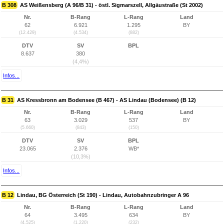
B 308
AS Weißensberg (A 96/B 31) - östl. Sigmarszell, Allgäustraße (St 2002)
Nr.
B-Rang
L-Rang
Land
62
6.921
1.295
BY
(12.429)
(4.534)
(882)
DTV
SV
BPL
8.637
380
(4,4%)
Infos...
B 31
AS Kressbronn am Bodensee (B 467) - AS Lindau (Bodensee) (B 12)
Nr.
B-Rang
L-Rang
Land
63
3.029
537
BY
(5.660)
(843)
(150)
DTV
SV
BPL
23.065
2.376
WB*
(10,3%)
Infos...
B 12
Lindau, BG Österreich (St 190) - Lindau, Autobahnzubringer A 96
Nr.
B-Rang
L-Rang
Land
64
3.495
634
BY
(4.525)
(1.220)
(232)