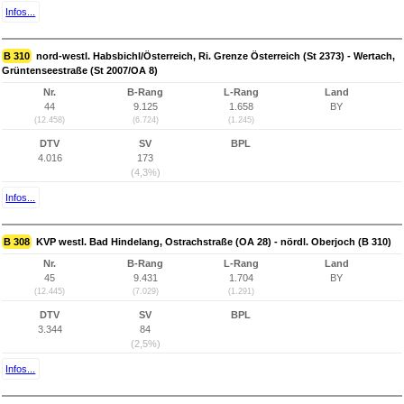
Infos...
B 310
nord-westl. Habsbichl/Österreich, Ri. Grenze Österreich (St 2373) - Wertach,
Grüntenseestraße (St 2007/OA 8)
Nr.
B-Rang
L-Rang
Land
44
9.125
1.658
BY
(12.458)
(6.724)
(1.245)
DTV
SV
BPL
4.016
173
(4,3%)
Infos...
B 308
KVP westl. Bad Hindelang, Ostrachstraße (OA 28) - nördl. Oberjoch (B 310)
Nr.
B-Rang
L-Rang
Land
45
9.431
1.704
BY
(12.445)
(7.029)
(1.291)
DTV
SV
BPL
3.344
84
(2,5%)
Infos...