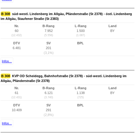
B 308
süd-westl. Lindenberg im Allgäu, Pfänderstraße (St 2378) - östl. Lindenberg
im Allgäu, Staufener Straße (St 2383)
Nr.
B-Rang
L-Rang
Land
60
7.952
1.500
BY
(12.432)
(5.556)
(1.087)
DTV
SV
BPL
6.481
201
(3,1%)
Infos...
B 308
KVP OD Scheidegg, Bahnhofstraße (St 2378) - süd-westl. Lindenberg im
Allgäu, Pfänderstraße (St 2378)
Nr.
B-Rang
L-Rang
Land
61
6.121
1.138
BY
(12.431)
(3.740)
(725)
DTV
SV
BPL
10.409
291
(2,8%)
Infos...