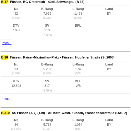
B 17
Füssen, BG Österreich - südl. Schwangau (B 16)
Nr.
B-Rang
L-Rang
Land
32
7.655
1.439
BY
(4.926)
(5.260)
(1.026)
DTV
SV
BPL
7.097
213
(3,0%)
Infos...
B 16
Füssen, Kaiser-Maximilian-Platz - Füssen, Hopfener Straße (St 2008)
Nr.
B-Rang
L-Rang
Land
33
5.237
974
BY
(4.829)
(2.869)
(561)
DTV
SV
BPL
12.693
317
WB
(2,5%)
Infos...
B 310
AS Füssen (A 7) (139) - AS nord-westl. Füssen, Froschenseestraße (OAL 2)
Nr.
B-Rang
L-Rang
Land
34
5.718
1.064
BY
(12.462)
(3.341)
(651)