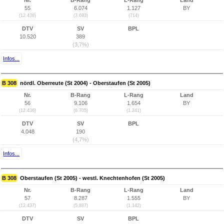
Nr.
B-Rang
L-Rang
Land
55
6.074
1.127
BY
(12.438)
(3.693)
(714)
DTV
SV
BPL
10.520
389
(3,7%)
Infos...
B 308
nördl. Oberreute (St 2004) - Oberstaufen (St 2005)
Nr.
B-Rang
L-Rang
Land
56
9.106
1.654
BY
(12.436)
(6.705)
(1.241)
DTV
SV
BPL
4.048
190
(4,7%)
Infos...
B 308
Oberstaufen (St 2005) - westl. Knechtenhofen (St 2005)
Nr.
B-Rang
L-Rang
Land
57
8.287
1.555
BY
(12.437)
(5.887)
(1.142)
DTV
SV
BPL