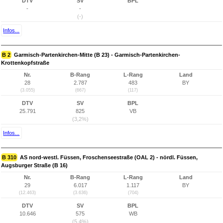
DTV
SV
BPL
-
-
(-)
Infos...
B 2
Garmisch-Partenkirchen-Mitte (B 23) - Garmisch-Partenkirchen-
Krottenkopfstraße
Nr.
B-Rang
L-Rang
Land
28
2.787
483
BY
(3.055)
(667)
(117)
DTV
SV
BPL
25.791
825
VB
(3,2%)
Infos...
B 310
AS nord-westl. Füssen, Froschenseestraße (OAL 2) - nördl. Füssen,
Augsburger Straße (B 16)
Nr.
B-Rang
L-Rang
Land
29
6.017
1.117
BY
(12.463)
(3.636)
(704)
DTV
SV
BPL
10.646
575
WB
(5,4%)