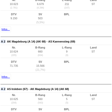
Nr.
B-Rang
L-Rang
Land
10.623
6.679
211
ST
(2.781)
(4.294)
(147)
DTV
SV
BPL
9.150
503
(5,5%)
Infos...
A 2
AK Magdeburg (A 14) (AK 68) - AS Kannenstieg (69)
Nr.
B-Rang
L-Rang
Land
10.624
660
9
ST
(205)
(634)
(9)
DTV
SV
BPL
71.735
15.566
(21,7%)
Infos...
A 2
AS Irxleben (67) - AK Magdeburg (A 14) (AK 68)
Nr.
B-Rang
L-Rang
Land
10.625
560
5
ST
(204)
(543)
(5)
DTV
SV
BPL