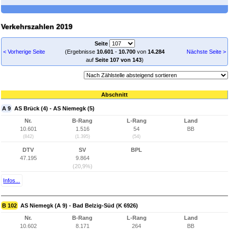
Verkehrszahlen 2019
Seite
< Vorherige Seite
(Ergebnisse
10.601
-
10.700
von
14.284
Nächste Seite >
auf
Seite 107 von 143
)
Abschnitt
A 9
AS Brück (4) - AS Niemegk (5)
Nr.
B-Rang
L-Rang
Land
10.601
1.516
54
BB
(842)
(1.395)
(54)
DTV
SV
BPL
47.195
9.864
(20,9%)
Infos...
B 102
AS Niemegk (A 9) - Bad Belzig-Süd (K 6926)
Nr.
B-Rang
L-Rang
Land
10.602
8.171
264
BB