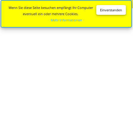
Diese Seite wird nicht mehr aktualisiert.
Zur neuen Seite
Wenn Sie diese Seite besuchen empfängt Ihr Computer
Einverstanden
eventuell ein oder mehrere Cookies.
Mehr Informationen