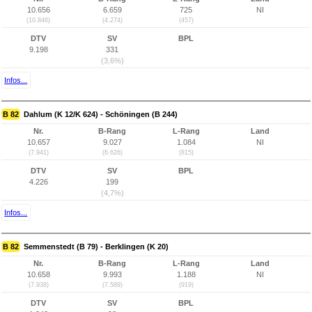
10.656
6.659
725
NI
(10.846)
(4.274)
(457)
DTV
SV
BPL
9.198
331
(3,6%)
Infos...
B 82
Dahlum (K 12/K 624) - Schöningen (B 244)
Nr.
B-Rang
L-Rang
Land
10.657
9.027
1.084
NI
(7.941)
(6.626)
(815)
DTV
SV
BPL
4.226
199
(4,7%)
Infos...
B 82
Semmenstedt (B 79) - Berklingen (K 20)
Nr.
B-Rang
L-Rang
Land
10.658
9.993
1.188
NI
(7.938)
(7.589)
(919)
DTV
SV
BPL