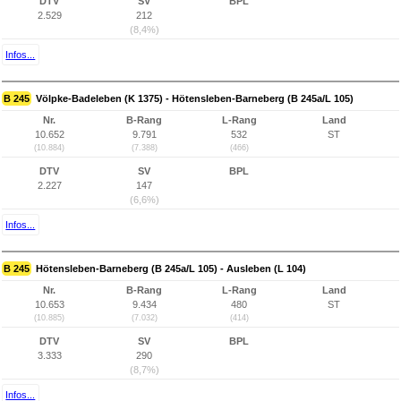
DTV
SV
BPL
2.529
212
(8,4%)
Infos...
B 245
Völpke-Badeleben (K 1375) - Hötensleben-Barneberg (B 245a/L 105)
Nr.
B-Rang
L-Rang
Land
10.652
9.791
532
ST
(10.884)
(7.388)
(466)
DTV
SV
BPL
2.227
147
(6,6%)
Infos...
B 245
Hötensleben-Barneberg (B 245a/L 105) - Ausleben (L 104)
Nr.
B-Rang
L-Rang
Land
10.653
9.434
480
ST
(10.885)
(7.032)
(414)
DTV
SV
BPL
3.333
290
(8,7%)
Infos...