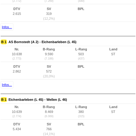
(2.772)
(7.269)
(449)
DTV
SV
BPL
2.615
319
(12,2%)
Infos...
B 1
AS Bornstedt (A 2) - Eichenbarleben (L 45)
Nr.
B-Rang
L-Rang
Land
10.638
9.590
503
ST
(2.773)
(7.188)
(437)
DTV
SV
BPL
2.862
572
(20,0%)
Infos...
B 1
Eichenbarleben (L 45) - Wellen (L 46)
Nr.
B-Rang
L-Rang
Land
10.639
8.469
380
ST
(2.774)
(6.069)
(315)
DTV
SV
BPL
5.434
766
(14,1%)