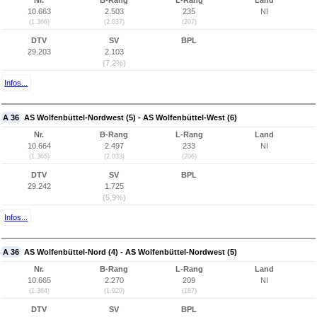
Nr.
B-Rang
L-Rang
Land
10.663
2.503
235
NI
(1.366)
(2.037)
(207)
DTV
SV
BPL
29.203
2.103
(7,2%)
Infos...
A 36
AS Wolfenbüttel-Nordwest (5) - AS Wolfenbüttel-West (6)
Nr.
B-Rang
L-Rang
Land
10.664
2.497
233
NI
(1.365)
(2.033)
(206)
DTV
SV
BPL
29.242
1.725
(5,9%)
Infos...
A 36
AS Wolfenbüttel-Nord (4) - AS Wolfenbüttel-Nordwest (5)
Nr.
B-Rang
L-Rang
Land
10.665
2.270
209
NI
(1.364)
(1.920)
(187)
DTV
SV
BPL