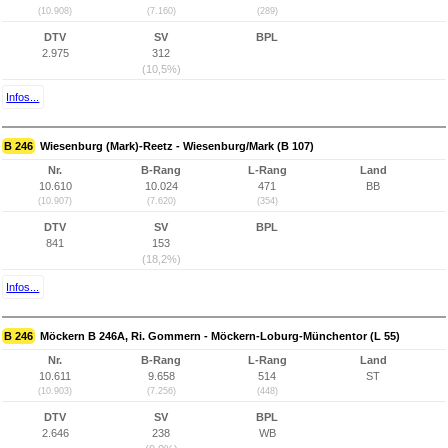
(10.908)
(7.160)
(289)
DTV
SV
BPL
2.975
312
(10,5%)
Infos...
B 246
Wiesenburg (Mark)-Reetz - Wiesenburg/Mark (B 107)
Nr.
B-Rang
L-Rang
Land
10.610
10.024
471
BB
(10.907)
(7.620)
(354)
DTV
SV
BPL
841
153
(18,2%)
Infos...
B 246
Möckern B 246A, Ri. Gommern - Möckern-Loburg-Münchentor (L 55)
Nr.
B-Rang
L-Rang
Land
10.611
9.658
514
ST
(10.903)
(7.256)
(448)
DTV
SV
BPL
2.646
238
WB