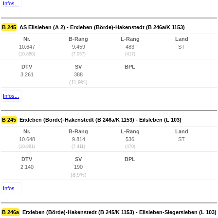
Infos...
B 245
AS Eilsleben (A 2) - Erxleben (Börde)-Hakenstedt (B 246a/K 1153)
Nr.
B-Rang
L-Rang
Land
10.647
9.459
483
ST
(10.880)
(7.057)
(417)
DTV
SV
BPL
3.261
388
(11,9%)
Infos...
B 245
Erxleben (Börde)-Hakenstedt (B 246a/K 1153) - Eilsleben (L 103)
Nr.
B-Rang
L-Rang
Land
10.648
9.814
536
ST
(10.881)
(7.411)
(470)
DTV
SV
BPL
2.140
190
(8,9%)
Infos...
B 246a
Erxleben (Börde)-Hakenstedt (B 245/K 1153) - Eilsleben-Siegersleben (L 103)