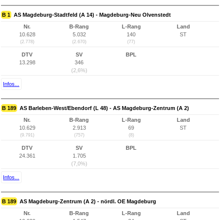
B 1
AS Magdeburg-Stadtfeld (A 14) - Magdeburg-Neu Olvenstedt
Nr.
B-Rang
L-Rang
Land
10.628
5.032
140
ST
(2.778)
(2.670)
(77)
DTV
SV
BPL
13.298
346
(2,6%)
Infos...
B 189
AS Barleben-West/Ebendorf (L 48) - AS Magdeburg-Zentrum (A 2)
Nr.
B-Rang
L-Rang
Land
10.629
2.913
69
ST
(9.791)
(757)
(8)
DTV
SV
BPL
24.361
1.705
(7,0%)
Infos...
B 189
AS Magdeburg-Zentrum (A 2) - nördl. OE Magdeburg
Nr.
B-Rang
L-Rang
Land