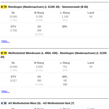
B 79
Remlingen (Niedersachsen) (L 513/K 20) - Semmenstedt (B 82)
Nr.
B-Rang
L-Rang
Land
10.661
9.258
1.106
NI
(7.850)
(6.856)
(837)
DTV
SV
BPL
3.728
309
(8,3%)
Infos...
B 79
Wolfenbüttel-Wendessen (L 495/L 630) - Remlingen (Niedersachsen) (L 513/K
20)
Nr.
B-Rang
L-Rang
Land
10.662
6.506
701
NI
(7.849)
(4.122)
(433)
DTV
SV
BPL
9.517
390
VB
(4,1%)
WB
Infos...
A 36
AS Wolfenbüttel-West (6) - AS Wolfenbüttel-Süd (7)