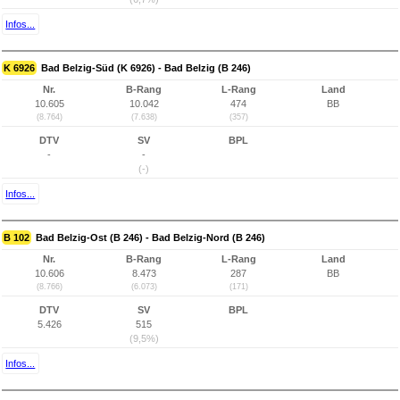
Infos...
K 6926
Bad Belzig-Süd (K 6926) - Bad Belzig (B 246)
Nr.
B-Rang
L-Rang
Land
10.605
10.042
474
BB
(8.764)
(7.638)
(357)
DTV
SV
BPL
-
-
(-)
Infos...
B 102
Bad Belzig-Ost (B 246) - Bad Belzig-Nord (B 246)
Nr.
B-Rang
L-Rang
Land
10.606
8.473
287
BB
(8.766)
(6.073)
(171)
DTV
SV
BPL
5.426
515
(9,5%)
Infos...