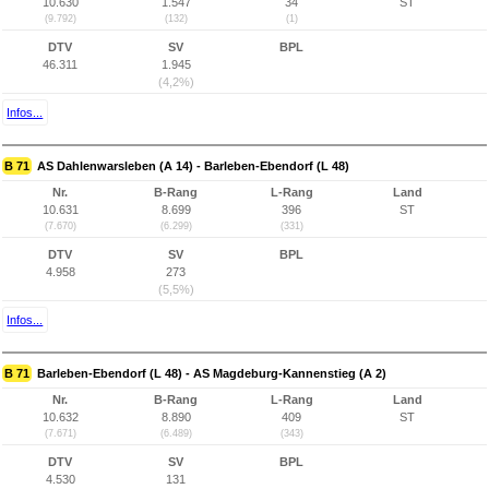
10.630
1.547
34
ST
(9.792)
(132)
(1)
DTV
SV
BPL
46.311
1.945
(4,2%)
Infos...
B 71
AS Dahlenwarsleben (A 14) - Barleben-Ebendorf (L 48)
Nr.
B-Rang
L-Rang
Land
10.631
8.699
396
ST
(7.670)
(6.299)
(331)
DTV
SV
BPL
4.958
273
(5,5%)
Infos...
B 71
Barleben-Ebendorf (L 48) - AS Magdeburg-Kannenstieg (A 2)
Nr.
B-Rang
L-Rang
Land
10.632
8.890
409
ST
(7.671)
(6.489)
(343)
DTV
SV
BPL
4.530
131