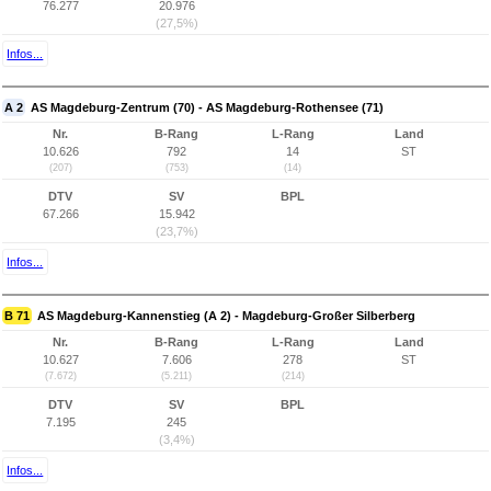
76.277
20.976
(27,5%)
Infos...
A 2
AS Magdeburg-Zentrum (70) - AS Magdeburg-Rothensee (71)
Nr.
B-Rang
L-Rang
Land
10.626
792
14
ST
(207)
(753)
(14)
DTV
SV
BPL
67.266
15.942
(23,7%)
Infos...
B 71
AS Magdeburg-Kannenstieg (A 2) - Magdeburg-Großer Silberberg
Nr.
B-Rang
L-Rang
Land
10.627
7.606
278
ST
(7.672)
(5.211)
(214)
DTV
SV
BPL
7.195
245
(3,4%)
Infos...