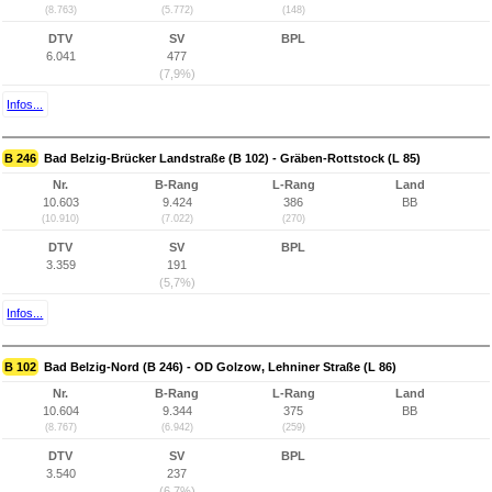
(8.763)
(5.772)
(148)
DTV
SV
BPL
6.041
477
(7,9%)
Infos...
B 246
Bad Belzig-Brücker Landstraße (B 102) - Gräben-Rottstock (L 85)
Nr.
B-Rang
L-Rang
Land
10.603
9.424
386
BB
(10.910)
(7.022)
(270)
DTV
SV
BPL
3.359
191
(5,7%)
Infos...
B 102
Bad Belzig-Nord (B 246) - OD Golzow, Lehniner Straße (L 86)
Nr.
B-Rang
L-Rang
Land
10.604
9.344
375
BB
(8.767)
(6.942)
(259)
DTV
SV
BPL
3.540
237
(6,7%)