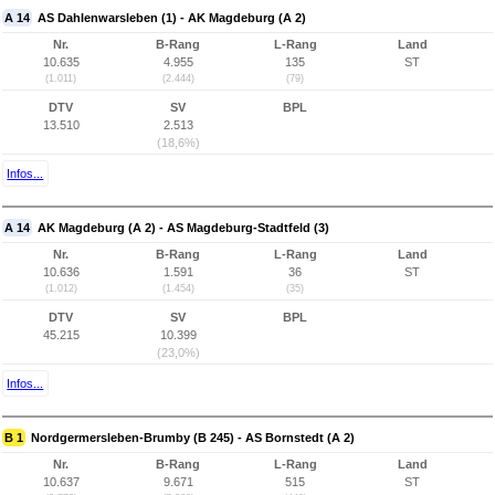
A 14
AS Dahlenwarsleben (1) - AK Magdeburg (A 2)
Nr.
B-Rang
L-Rang
Land
10.635
4.955
135
ST
(1.011)
(2.444)
(79)
DTV
SV
BPL
13.510
2.513
(18,6%)
Infos...
A 14
AK Magdeburg (A 2) - AS Magdeburg-Stadtfeld (3)
Nr.
B-Rang
L-Rang
Land
10.636
1.591
36
ST
(1.012)
(1.454)
(35)
DTV
SV
BPL
45.215
10.399
(23,0%)
Infos...
B 1
Nordgermersleben-Brumby (B 245) - AS Bornstedt (A 2)
Nr.
B-Rang
L-Rang
Land
10.637
9.671
515
ST