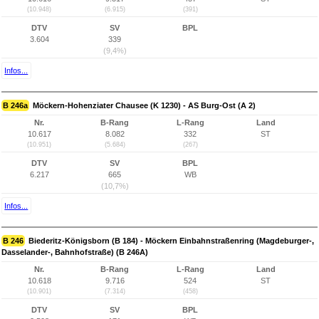
(10.948)
(6.915)
(391)
DTV
SV
BPL
3.604
339
(9,4%)
Infos...
B 246a
Möckern-Hohenziater Chausee (K 1230) - AS Burg-Ost (A 2)
Nr.
B-Rang
L-Rang
Land
10.617
8.082
332
ST
(10.951)
(5.684)
(267)
DTV
SV
BPL
6.217
665
WB
(10,7%)
Infos...
B 246
Biederitz-Königsborn (B 184) - Möckern Einbahnstraßenring (Magdeburger-,
Dasselander-, Bahnhofstraße) (B 246A)
Nr.
B-Rang
L-Rang
Land
10.618
9.716
524
ST
(10.901)
(7.314)
(458)
DTV
SV
BPL