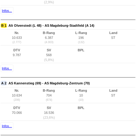
(2,9%)
Infos...
B 1
Alt Olvenstedt (L 48) - AS Magdeburg-Stadtfeld (A 14)
Nr.
B-Rang
L-Rang
Land
10.633
6.387
196
ST
(2.777)
(4.003)
(132)
DTV
SV
BPL
9.787
568
(5,8%)
Infos...
A 2
AS Kannenstieg (69) - AS Magdeburg-Zentrum (70)
Nr.
B-Rang
L-Rang
Land
10.634
704
10
ST
(206)
(674)
(10)
DTV
SV
BPL
70.066
16.536
(23,6%)
Infos...