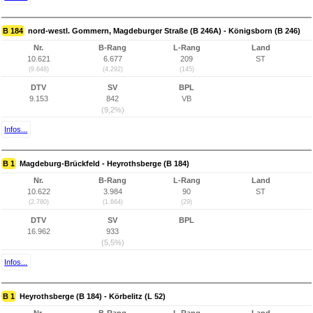
B 184
nord-westl. Gommern, Magdeburger Straße (B 246A) - Königsborn (B 246)
Nr.
B-Rang
L-Rang
Land
10.621
6.677
209
ST
(9.648)
(4.292)
(145)
DTV
SV
BPL
9.153
842
VB
(9,2%)
Infos...
B 1
Magdeburg-Brückfeld - Heyrothsberge (B 184)
Nr.
B-Rang
L-Rang
Land
10.622
3.984
90
ST
(2.780)
(1.664)
(29)
DTV
SV
BPL
16.962
933
(5,5%)
Infos...
B 1
Heyrothsberge (B 184) - Körbelitz (L 52)