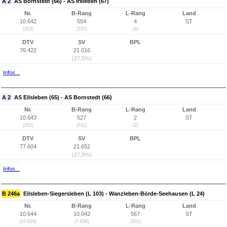
A 2
AS Bornstedt (66) - AS Irxleben (67)
Nr.
B-Rang
L-Rang
Land
10.642
554
4
ST
(203)
(537)
(4)
DTV
SV
BPL
76.422
21.016
(27,5%)
Infos...
A 2
AS Eilsleben (65) - AS Bornstedt (66)
Nr.
B-Rang
L-Rang
Land
10.643
527
2
ST
(202)
(511)
(2)
DTV
SV
BPL
77.604
21.652
(27,9%)
Infos...
B 246a
Eilsleben-Siegersleben (L 103) - Wanzleben-Börde-Seehausen (L 24)
Nr.
B-Rang
L-Rang
Land
10.644
10.042
567
ST
(10.929)
(7.638)
(501)