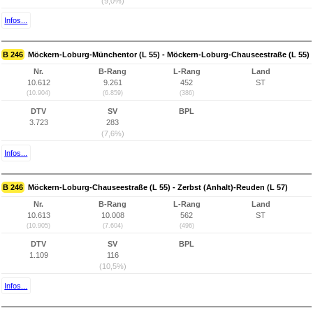
(9,0%)
Infos...
B 246
Möckern-Loburg-Münchentor (L 55) - Möckern-Loburg-Chauseestraße (L 55)
Nr.
B-Rang
L-Rang
Land
10.612
9.261
452
ST
(10.904)
(6.859)
(386)
DTV
SV
BPL
3.723
283
(7,6%)
Infos...
B 246
Möckern-Loburg-Chauseestraße (L 55) - Zerbst (Anhalt)-Reuden (L 57)
Nr.
B-Rang
L-Rang
Land
10.613
10.008
562
ST
(10.905)
(7.604)
(496)
DTV
SV
BPL
1.109
116
(10,5%)
Infos...