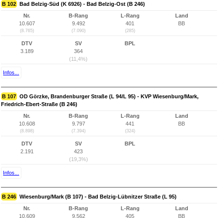
B 102
Bad Belzig-Süd (K 6926) - Bad Belzig-Ost (B 246)
Nr.
B-Rang
L-Rang
Land
10.607
9.492
401
BB
(8.765)
(7.090)
(285)
DTV
SV
BPL
3.189
364
(11,4%)
Infos...
B 107
OD Görzke, Brandenburger Straße (L 94/L 95) - KVP Wiesenburg/Mark,
Friedrich-Ebert-Straße (B 246)
Nr.
B-Rang
L-Rang
Land
10.608
9.797
441
BB
(8.898)
(7.394)
(324)
DTV
SV
BPL
2.191
423
(19,3%)
Infos...
B 246
Wiesenburg/Mark (B 107) - Bad Belzig-Lübnitzer Straße (L 95)
Nr.
B-Rang
L-Rang
Land
10.609
9.562
405
BB