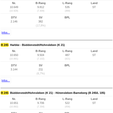
Nr.
B-Rang
L-Rang
Land
10.649
9.812
535
ST
(10.928)
(7.409)
(469)
DTV
SV
BPL
2.146
382
(17,8%)
Infos...
B 245
Harbke - Büddenstedt/Hohnsleben (K 21)
Nr.
B-Rang
L-Rang
Land
10.650
9.504
487
ST
(10.891)
(7.102)
(421)
DTV
SV
BPL
3.144
211
(6,7%)
Infos...
B 245
Büddenstedt/Hohnsleben (K 21) - Hötensleben-Barneberg (B 245/L 105)
Nr.
B-Rang
L-Rang
Land
10.651
9.706
522
ST
(10.892)
(7.304)
(456)