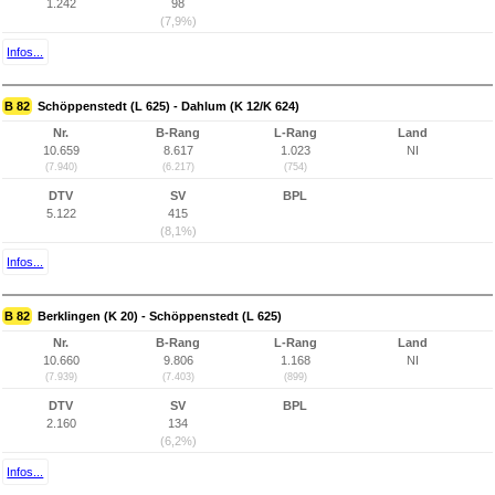
1.242
98
(7,9%)
Infos...
B 82
Schöppenstedt (L 625) - Dahlum (K 12/K 624)
Nr.
B-Rang
L-Rang
Land
10.659
8.617
1.023
NI
(7.940)
(6.217)
(754)
DTV
SV
BPL
5.122
415
(8,1%)
Infos...
B 82
Berklingen (K 20) - Schöppenstedt (L 625)
Nr.
B-Rang
L-Rang
Land
10.660
9.806
1.168
NI
(7.939)
(7.403)
(899)
DTV
SV
BPL
2.160
134
(6,2%)
Infos...