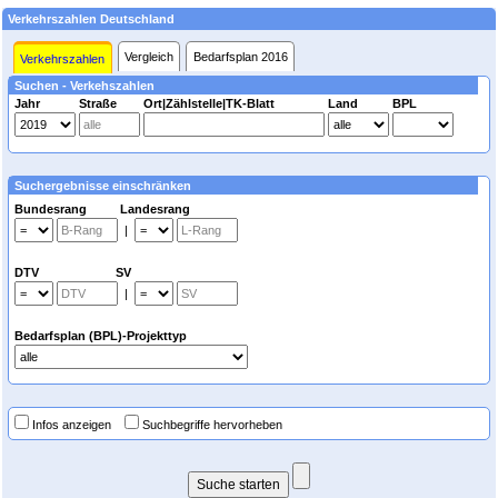
Verkehrszahlen Deutschland
Vergleich
Bedarfsplan 2016
Verkehrszahlen
Suchen - Verkehszahlen
Jahr
Straße
Ort|Zählstelle|TK-Blatt
Land
BPL
Suchergebnisse einschränken
Bundesrang Landesrang
|
DTV SV
|
Bedarfsplan (BPL)-Projekttyp
Infos anzeigen
Suchbegriffe hervorheben