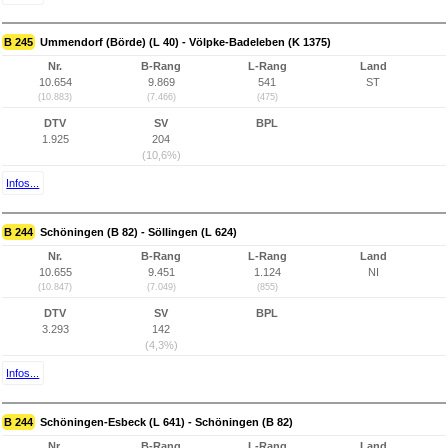
B 245
Ummendorf (Börde) (L 40) - Völpke-Badeleben (K 1375)
Nr.
B-Rang
L-Rang
Land
10.654
9.869
541
ST
(10.883)
(7.466)
(475)
DTV
SV
BPL
1.925
204
(10,6%)
Infos...
B 244
Schöningen (B 82) - Söllingen (L 624)
Nr.
B-Rang
L-Rang
Land
10.655
9.451
1.124
NI
(10.847)
(7.049)
(855)
DTV
SV
BPL
3.293
142
(4,3%)
Infos...
B 244
Schöningen-Esbeck (L 641) - Schöningen (B 82)
Nr.
B-Rang
L-Rang
Land