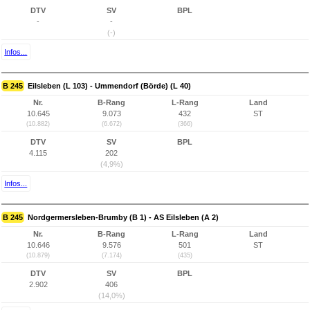
DTV
SV
BPL
-
-
(-)
Infos...
B 245
Eilsleben (L 103) - Ummendorf (Börde) (L 40)
Nr.
B-Rang
L-Rang
Land
10.645
9.073
432
ST
(10.882)
(6.672)
(366)
DTV
SV
BPL
4.115
202
(4,9%)
Infos...
B 245
Nordgermersleben-Brumby (B 1) - AS Eilsleben (A 2)
Nr.
B-Rang
L-Rang
Land
10.646
9.576
501
ST
(10.879)
(7.174)
(435)
DTV
SV
BPL
2.902
406
(14,0%)