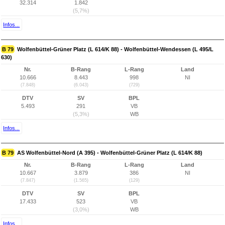
32.314
1.842
(5,7%)
Infos...
B 79
Wolfenbüttel-Grüner Platz (L 614/K 88) - Wolfenbüttel-Wendessen (L 495/L
630)
Nr.
B-Rang
L-Rang
Land
10.666
8.443
998
NI
(7.848)
(6.043)
(729)
DTV
SV
BPL
5.493
291
VB
(5,3%)
WB
Infos...
B 79
AS Wolfenbüttel-Nord (A 395) - Wolfenbüttel-Grüner Platz (L 614/K 88)
Nr.
B-Rang
L-Rang
Land
10.667
3.879
386
NI
(7.847)
(1.565)
(129)
DTV
SV
BPL
17.433
523
VB
(3,0%)
WB
Infos...