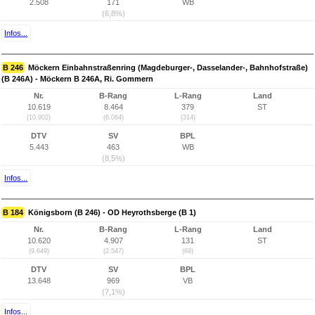
2.508
171
WB
(6,8%)
Infos...
B 246
Möckern Einbahnstraßenring (Magdeburger-, Dasselander-, Bahnhofstraße)
(B 246A) - Möckern B 246A, Ri. Gommern
Nr.
B-Rang
L-Rang
Land
10.619
8.464
379
ST
(10.902)
(6.064)
(314)
DTV
SV
BPL
5.443
463
WB
(8,5%)
Infos...
B 184
Königsborn (B 246) - OD Heyrothsberge (B 1)
Nr.
B-Rang
L-Rang
Land
10.620
4.907
131
ST
(9.649)
(2.547)
(69)
DTV
SV
BPL
13.648
969
VB
(7,1%)
Infos...