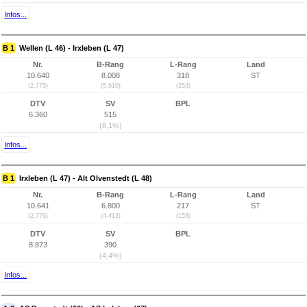
Infos...
B 1
Wellen (L 46) - Irxleben (L 47)
Nr.
B-Rang
L-Rang
Land
10.640
8.008
318
ST
(2.775)
(5.610)
(253)
DTV
SV
BPL
6.360
515
(8,1%)
Infos...
B 1
Irxleben (L 47) - Alt Olvenstedt (L 48)
Nr.
B-Rang
L-Rang
Land
10.641
6.800
217
ST
(2.776)
(4.413)
(153)
DTV
SV
BPL
8.873
390
(4,4%)
Infos...