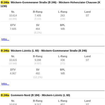
B 246a
Möckern-Gommeraner Straße (B 246) - Möckern-Hohenziater Chausee (K
1230)
Nr.
B-Rang
L-Rang
Land
10.614
7.405
263
ST
(10.950)
(5.016)
(199)
DTV
SV
BPL
7.605
464
WB
(6,1%)
Infos...
B 246a
Möckern-Lütnitz (L 60) - Möckern-Gommeraner Straße (B 246)
Nr.
B-Rang
L-Rang
Land
10.615
9.098
438
ST
(10.949)
(6.697)
(372)
DTV
SV
BPL
4.067
492
WB
(12,1%)
Infos...
B 246a
Gommern-Nord (B 184) - Möckern-Lütnitz (L 60)
Nr.
B-Rang
L-Rang
Land
10.616
9.317
457
ST