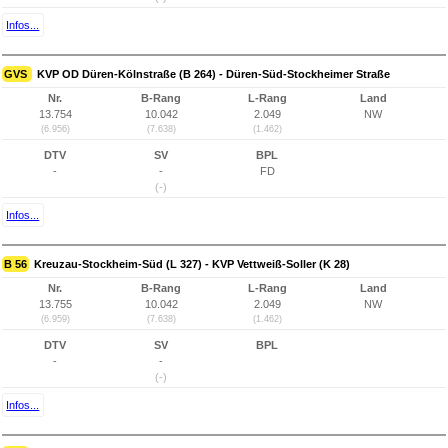
Infos...
GVS
KVP OD Düren-Kölnstraße (B 264) - Düren-Süd-Stockheimer Straße
Nr.
B-Rang
L-Rang
Land
13.754
10.042
2.049
NW
(6.956)
(7.638)
(1.462)
DTV
SV
BPL
-
-
FD
(-)
Infos...
B 56
Kreuzau-Stockheim-Süd (L 327) - KVP Vettweiß-Soller (K 28)
Nr.
B-Rang
L-Rang
Land
13.755
10.042
2.049
NW
(6.959)
(7.638)
(1.462)
DTV
SV
BPL
-
-
(-)
Infos...