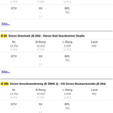
(6.953)
(7.638)
(1.462)
DTV
SV
BPL
-
-
FD
(-)
Infos...
B 56
Düren-Distelrath (B 264) - Düren-Süd-Stockheimer Straße
Nr.
B-Rang
L-Rang
Land
13.752
10.042
2.049
NW
(6.954)
(7.638)
(1.462)
DTV
SV
BPL
-
-
FD
(-)
Infos...
B 399
Düren-Arnoldsweilerweg (B 399/K 2) - OD Düren-Bismarckstraße (B 264)
Nr.
B-Rang
L-Rang
Land
13.753
10.042
2.049
NW
(6.955)
(7.638)
(1.462)
DTV
SV
BPL
-
-
FD
(-)