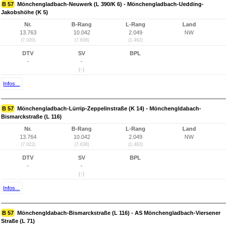
B 57
Mönchengladbach-Neuwerk (L 390/K 6) - Mönchengladbach-Uedding-
Jakobshöhe (K 5)
Nr.
B-Rang
L-Rang
Land
13.763
10.042
2.049
NW
(7.020)
(7.638)
(1.462)
DTV
SV
BPL
-
-
(-)
Infos...
B 57
Mönchengladbach-Lürrip-Zeppelinstraße (K 14) - Mönchengldabach-
Bismarckstraße (L 116)
Nr.
B-Rang
L-Rang
Land
13.764
10.042
2.049
NW
(7.022)
(7.638)
(1.462)
DTV
SV
BPL
-
-
(-)
Infos...
B 57
Mönchengldabach-Bismarckstraße (L 116) - AS Mönchengladbach-Viersener
Straße (L 71)