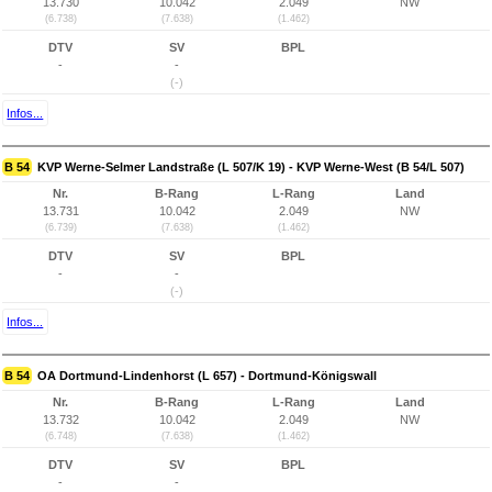
13.730
10.042
2.049
NW
(6.738)
(7.638)
(1.462)
DTV
SV
BPL
-
-
(-)
Infos...
B 54
KVP Werne-Selmer Landstraße (L 507/K 19) - KVP Werne-West (B 54/L 507)
Nr.
B-Rang
L-Rang
Land
13.731
10.042
2.049
NW
(6.739)
(7.638)
(1.462)
DTV
SV
BPL
-
-
(-)
Infos...
B 54
OA Dortmund-Lindenhorst (L 657) - Dortmund-Königswall
Nr.
B-Rang
L-Rang
Land
13.732
10.042
2.049
NW
(6.748)
(7.638)
(1.462)
DTV
SV
BPL
-
-