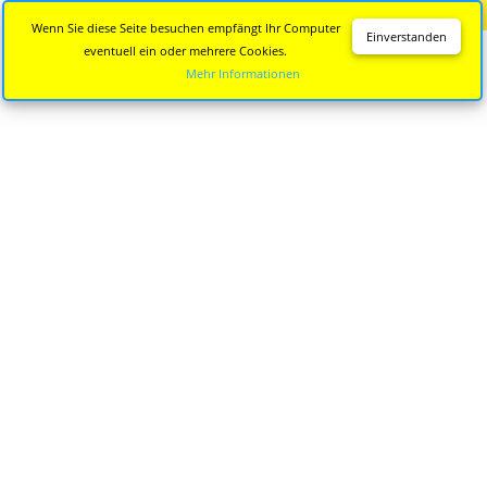
Diese Seite wird nicht mehr aktualisiert.
Zur neuen Seite
Wenn Sie diese Seite besuchen empfängt Ihr Computer
Einverstanden
eventuell ein oder mehrere Cookies.
Mehr Informationen