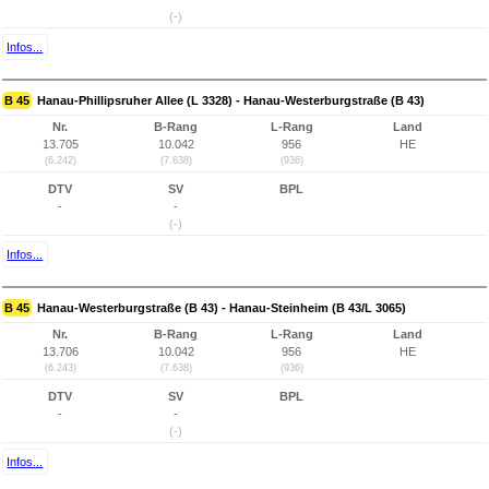
(-)
Infos...
B 45
Hanau-Phillipsruher Allee (L 3328) - Hanau-Westerburgstraße (B 43)
Nr.
B-Rang
L-Rang
Land
13.705
10.042
956
HE
(6.242)
(7.638)
(936)
DTV
SV
BPL
-
-
(-)
Infos...
B 45
Hanau-Westerburgstraße (B 43) - Hanau-Steinheim (B 43/L 3065)
Nr.
B-Rang
L-Rang
Land
13.706
10.042
956
HE
(6.243)
(7.638)
(936)
DTV
SV
BPL
-
-
(-)
Infos...