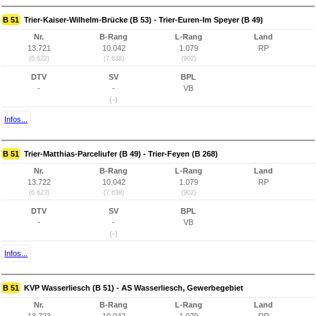
B 51
Trier-Kaiser-Wilhelm-Brücke (B 53) - Trier-Euren-Im Speyer (B 49)
Nr.
B-Rang
L-Rang
Land
13.721
10.042
1.079
RP
(6.622)
(7.638)
(902)
DTV
SV
BPL
-
-
VB
(-)
Infos...
B 51
Trier-Matthias-Parceliufer (B 49) - Trier-Feyen (B 268)
Nr.
B-Rang
L-Rang
Land
13.722
10.042
1.079
RP
(6.623)
(7.638)
(902)
DTV
SV
BPL
-
-
VB
(-)
Infos...
B 51
KVP Wasserliesch (B 51) - AS Wasserliesch, Gewerbegebiet
Nr.
B-Rang
L-Rang
Land