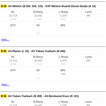
B 49
AS Wittlich (B 50/L 52/L 141) - KVP Wittlich-Rudolf-Diesel-Straße (K 23)
Nr.
B-Rang
L-Rang
Land
13.714
10.042
1.079
RP
(6.404)
(7.638)
(902)
DTV
SV
BPL
-
-
(-)
Infos...
B 50
AS Platten (L 53) - AS Traben-Trarbach (B 269)
Nr.
B-Rang
L-Rang
Land
13.715
10.042
1.079
RP
(6.496)
(7.638)
(902)
DTV
SV
BPL
-
-
FD
(-)
Infos...
B 50
AS Traben-Trarbach (B 269) - AS Bernkastel-Kues (K 101)
Nr.
B-Rang
L-Rang
Land
13.716
10.042
1.079
RP