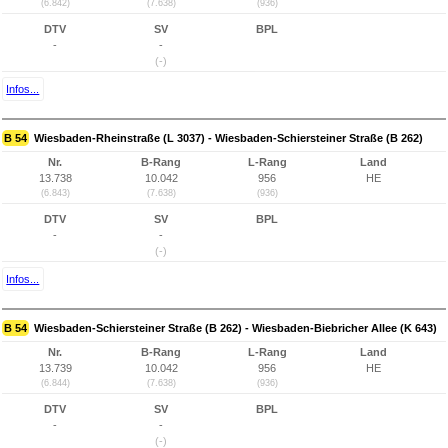
(6.842)
(7.638)
(936)
DTV
SV
BPL
-
-
(-)
Infos...
B 54
Wiesbaden-Rheinstraße (L 3037) - Wiesbaden-Schiersteiner Straße (B 262)
Nr.
B-Rang
L-Rang
Land
13.738
10.042
956
HE
(6.843)
(7.638)
(936)
DTV
SV
BPL
-
-
(-)
Infos...
B 54
Wiesbaden-Schiersteiner Straße (B 262) - Wiesbaden-Biebricher Allee (K 643)
Nr.
B-Rang
L-Rang
Land
13.739
10.042
956
HE
(6.844)
(7.638)
(936)
DTV
SV
BPL
-
-
(-)