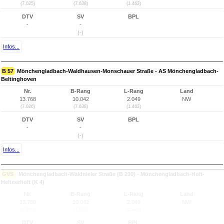
(7.025)
(7.638)
(1.462)
DTV
SV
BPL
-
-
(-)
Infos...
B 57
Mönchengladbach-Waldhausen-Monschauer Straße - AS Mönchengladbach-
Beltinghoven
Nr.
B-Rang
L-Rang
Land
13.768
10.042
2.049
NW
(7.026)
(7.638)
(1.462)
DTV
SV
BPL
-
-
(-)
Infos...
GVS
Mönchengladbach-Waldnieler Straße (B 230) - Mönchengladbach-Holt-
Hehnerholt (K 4)
Nr.
B-Rang
L-Rang
Land
13.769
10.042
2.049
NW
(7.028)
(7.638)
(1.462)
DTV
SV
BPL