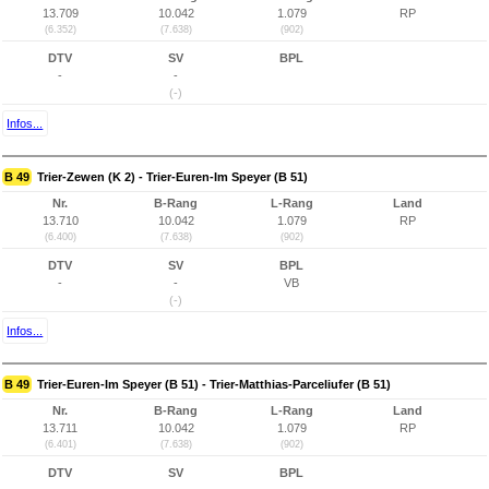
13.709
10.042
1.079
RP
(6.352)
(7.638)
(902)
DTV
SV
BPL
-
-
(-)
Infos...
B 49
Trier-Zewen (K 2) - Trier-Euren-Im Speyer (B 51)
Nr.
B-Rang
L-Rang
Land
13.710
10.042
1.079
RP
(6.400)
(7.638)
(902)
DTV
SV
BPL
-
-
VB
(-)
Infos...
B 49
Trier-Euren-Im Speyer (B 51) - Trier-Matthias-Parceliufer (B 51)
Nr.
B-Rang
L-Rang
Land
13.711
10.042
1.079
RP
(6.401)
(7.638)
(902)
DTV
SV
BPL