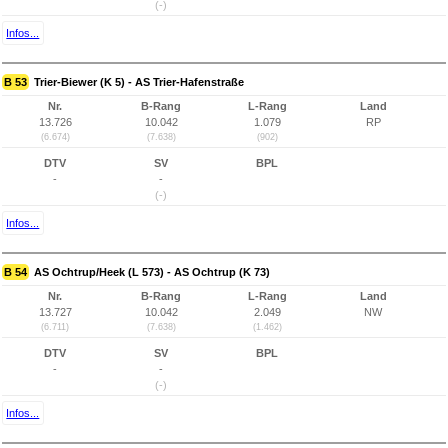
(-)
Infos...
B 53
Trier-Biewer (K 5) - AS Trier-Hafenstraße
Nr.
B-Rang
L-Rang
Land
13.726
10.042
1.079
RP
(6.674)
(7.638)
(902)
DTV
SV
BPL
-
-
(-)
Infos...
B 54
AS Ochtrup/Heek (L 573) - AS Ochtrup (K 73)
Nr.
B-Rang
L-Rang
Land
13.727
10.042
2.049
NW
(6.711)
(7.638)
(1.462)
DTV
SV
BPL
-
-
(-)
Infos...