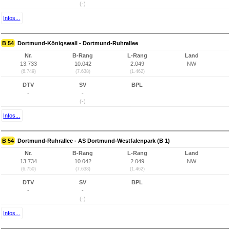
(-)
Infos...
B 54
Dortmund-Königswall - Dortmund-Ruhrallee
Nr.
B-Rang
L-Rang
Land
13.733
10.042
2.049
NW
(6.749)
(7.638)
(1.462)
DTV
SV
BPL
-
-
(-)
Infos...
B 54
Dortmund-Ruhrallee - AS Dortmund-Westfalenpark (B 1)
Nr.
B-Rang
L-Rang
Land
13.734
10.042
2.049
NW
(6.750)
(7.638)
(1.462)
DTV
SV
BPL
-
-
(-)
Infos...