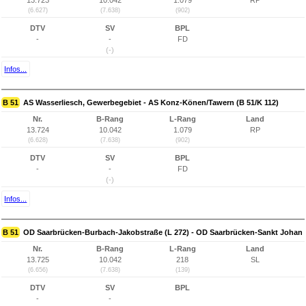
13.723
10.042
1.079
RP
(6.627)
(7.638)
(902)
DTV
SV
BPL
-
-
FD
(-)
Infos...
B 51
AS Wasserliesch, Gewerbegebiet - AS Konz-Könen/Tawern (B 51/K 112)
Nr.
B-Rang
L-Rang
Land
13.724
10.042
1.079
RP
(6.628)
(7.638)
(902)
DTV
SV
BPL
-
-
FD
(-)
Infos...
B 51
OD Saarbrücken-Burbach-Jakobstraße (L 272) - OD Saarbrücken-Sankt Johan
Nr.
B-Rang
L-Rang
Land
13.725
10.042
218
SL
(6.656)
(7.638)
(139)
DTV
SV
BPL
-
-