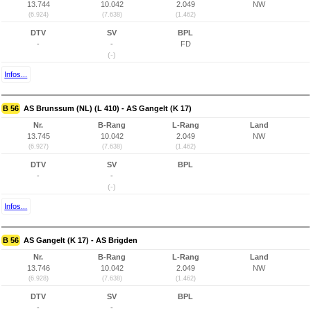
13.744
10.042
2.049
NW
(6.924)
(7.638)
(1.462)
DTV
SV
BPL
-
-
FD
(-)
Infos...
B 56
AS Brunssum (NL) (L 410) - AS Gangelt (K 17)
Nr.
B-Rang
L-Rang
Land
13.745
10.042
2.049
NW
(6.927)
(7.638)
(1.462)
DTV
SV
BPL
-
-
(-)
Infos...
B 56
AS Gangelt (K 17) - AS Brigden
Nr.
B-Rang
L-Rang
Land
13.746
10.042
2.049
NW
(6.928)
(7.638)
(1.462)
DTV
SV
BPL
-
-