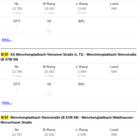
Nr.
B-Rang
L-Rang
Land
13.765
10.042
2.049
NW
(7.023)
(7.638)
(1.462)
DTV
SV
BPL
-
-
(-)
Infos...
B 57
AS Mönchengladbach-Viersener Straße (L 71) - Mönchengladbach-Sternstraße
(B 57/B 59)
Nr.
B-Rang
L-Rang
Land
13.766
10.042
2.049
NW
(7.024)
(7.638)
(1.462)
DTV
SV
BPL
-
-
(-)
Infos...
B 57
Mönchengladbach-Sternstraße (B 57/B 59) - Mönchengladbach-Waldhausen-
Monschauer Straße
Nr.
B-Rang
L-Rang
Land
13.767
10.042
2.049
NW