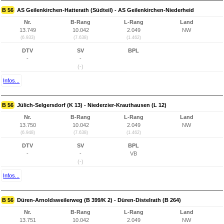
B 56
AS Geilenkirchen-Hatterath (Südteil) - AS Geilenkirchen-Niederheid
Nr.
B-Rang
L-Rang
Land
13.749
10.042
2.049
NW
(6.933)
(7.638)
(1.462)
DTV
SV
BPL
-
-
(-)
Infos...
B 56
Jülich-Selgersdorf (K 13) - Niederzier-Krauthausen (L 12)
Nr.
B-Rang
L-Rang
Land
13.750
10.042
2.049
NW
(6.948)
(7.638)
(1.462)
DTV
SV
BPL
-
-
VB
(-)
Infos...
B 56
Düren-Arnoldsweilerweg (B 399/K 2) - Düren-Distelrath (B 264)
Nr.
B-Rang
L-Rang
Land
13.751
10.042
2.049
NW