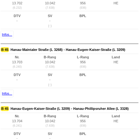
13.702
10.042
956
HE
(6.232)
(7.638)
(936)
DTV
SV
BPL
-
-
(-)
Infos...
B 45
Hanau-Maintaler Straße (L 3268) - Hanau-Eugen-Kaiser-Straße (L 3209)
Nr.
B-Rang
L-Rang
Land
13.703
10.042
956
HE
(6.240)
(7.638)
(936)
DTV
SV
BPL
-
-
(-)
Infos...
B 45
Hanau-Eugen-Kaiser-Straße (L 3209) - Hanau-Phillipsruher Allee (L 3328)
Nr.
B-Rang
L-Rang
Land
13.704
10.042
956
HE
(6.241)
(7.638)
(936)
DTV
SV
BPL
-
-