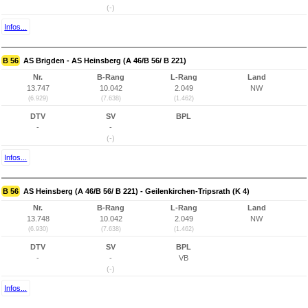
(-)
Infos...
B 56
AS Brigden - AS Heinsberg (A 46/B 56/ B 221)
Nr.
B-Rang
L-Rang
Land
13.747
10.042
2.049
NW
(6.929)
(7.638)
(1.462)
DTV
SV
BPL
-
-
(-)
Infos...
B 56
AS Heinsberg (A 46/B 56/ B 221) - Geilenkirchen-Tripsrath (K 4)
Nr.
B-Rang
L-Rang
Land
13.748
10.042
2.049
NW
(6.930)
(7.638)
(1.462)
DTV
SV
BPL
-
-
VB
(-)
Infos...