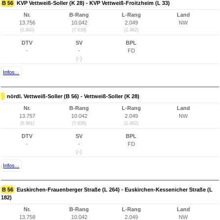
B 56
KVP Vettweiß-Soller (K 28) - KVP Vettweiß-Froitzheim (L 33)
Nr.
B-Rang
L-Rang
Land
13.756
10.042
2.049
NW
(6.960)
(7.638)
(1.462)
DTV
SV
BPL
-
-
FD
(-)
Infos...
nördl. Vettweiß-Soller (B 56) - Vettweiß-Soller (K 28)
Nr.
B-Rang
L-Rang
Land
13.757
10.042
2.049
NW
(6.961)
(7.638)
(1.462)
DTV
SV
BPL
-
-
FD
(-)
Infos...
B 56
Euskirchen-Frauenberger Straße (L 264) - Euskirchen-Kessenicher Straße (L
182)
Nr.
B-Rang
L-Rang
Land
13.758
10.042
2.049
NW