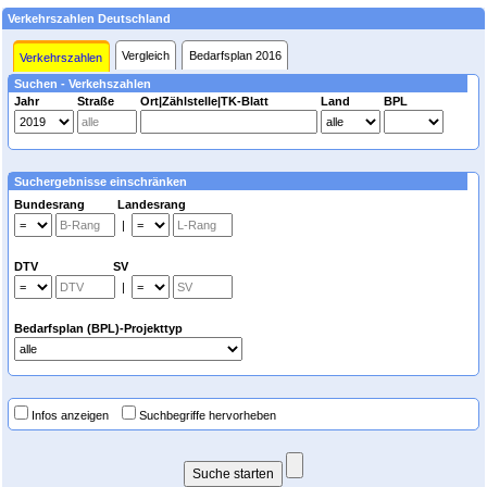
Verkehrszahlen Deutschland
Vergleich
Bedarfsplan 2016
Verkehrszahlen
Suchen - Verkehszahlen
Jahr
Straße
Ort|Zählstelle|TK-Blatt
Land
BPL
Suchergebnisse einschränken
Bundesrang Landesrang
|
DTV SV
|
Bedarfsplan (BPL)-Projekttyp
Infos anzeigen
Suchbegriffe hervorheben