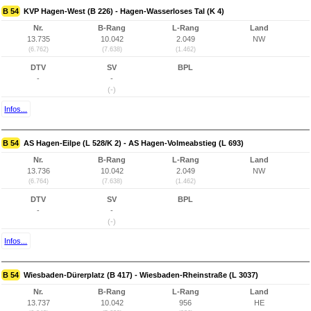
B 54
KVP Hagen-West (B 226) - Hagen-Wasserloses Tal (K 4)
Nr.
B-Rang
L-Rang
Land
13.735
10.042
2.049
NW
(6.762)
(7.638)
(1.462)
DTV
SV
BPL
-
-
(-)
Infos...
B 54
AS Hagen-Eilpe (L 528/K 2) - AS Hagen-Volmeabstieg (L 693)
Nr.
B-Rang
L-Rang
Land
13.736
10.042
2.049
NW
(6.764)
(7.638)
(1.462)
DTV
SV
BPL
-
-
(-)
Infos...
B 54
Wiesbaden-Dürerplatz (B 417) - Wiesbaden-Rheinstraße (L 3037)
Nr.
B-Rang
L-Rang
Land
13.737
10.042
956
HE