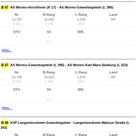
B 47
AS Worms-Horchheim (K 17) - AS Worms-Gewerbegebiet (L 395)
Nr.
B-Rang
L-Rang
Land
13.707
10.042
1.079
RP
(6.301)
(7.638)
(902)
DTV
SV
BPL
-
-
(-)
Infos...
B 47
AS Worms-Gewerbegebiet (L 395) - AS Worms-Karl-Marx-Siedlung (L 523)
Nr.
B-Rang
L-Rang
Land
13.708
10.042
1.079
RP
(6.302)
(7.638)
(902)
DTV
SV
BPL
-
-
(-)
Infos...
B 48
KVP Langenlonsheim-Gewerbegebiet - Langenlonsheim-Mainzer Straße (L
242)
Nr.
B-Rang
L-Rang
Land