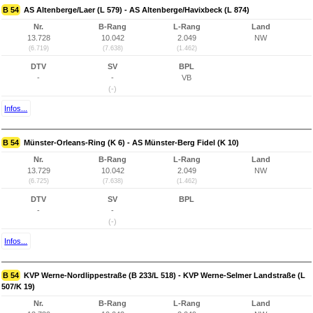
B 54
AS Altenberge/Laer (L 579) - AS Altenberge/Havixbeck (L 874)
Nr.
B-Rang
L-Rang
Land
13.728
10.042
2.049
NW
(6.719)
(7.638)
(1.462)
DTV
SV
BPL
-
-
VB
(-)
Infos...
B 54
Münster-Orleans-Ring (K 6) - AS Münster-Berg Fidel (K 10)
Nr.
B-Rang
L-Rang
Land
13.729
10.042
2.049
NW
(6.725)
(7.638)
(1.462)
DTV
SV
BPL
-
-
(-)
Infos...
B 54
KVP Werne-Nordlippestraße (B 233/L 518) - KVP Werne-Selmer Landstraße (L
507/K 19)
Nr.
B-Rang
L-Rang
Land