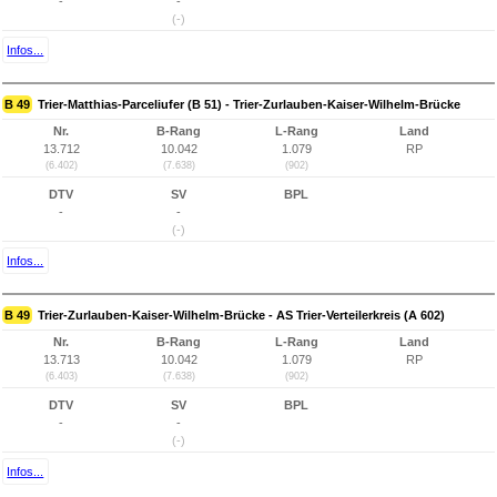
-
-
(-)
Infos...
B 49
Trier-Matthias-Parceliufer (B 51) - Trier-Zurlauben-Kaiser-Wilhelm-Brücke
Nr.
B-Rang
L-Rang
Land
13.712
10.042
1.079
RP
(6.402)
(7.638)
(902)
DTV
SV
BPL
-
-
(-)
Infos...
B 49
Trier-Zurlauben-Kaiser-Wilhelm-Brücke - AS Trier-Verteilerkreis (A 602)
Nr.
B-Rang
L-Rang
Land
13.713
10.042
1.079
RP
(6.403)
(7.638)
(902)
DTV
SV
BPL
-
-
(-)
Infos...