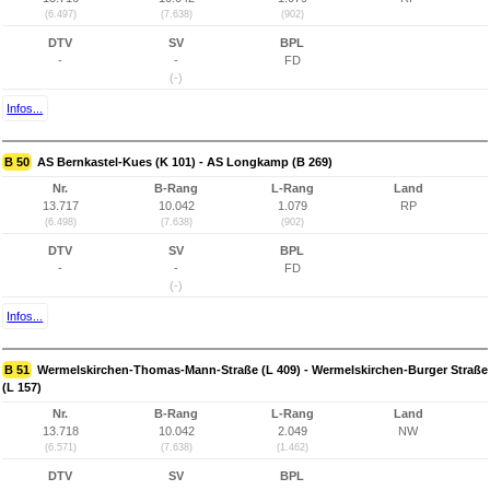
(6.497)
(7.638)
(902)
DTV
SV
BPL
-
-
FD
(-)
Infos...
B 50
AS Bernkastel-Kues (K 101) - AS Longkamp (B 269)
Nr.
B-Rang
L-Rang
Land
13.717
10.042
1.079
RP
(6.498)
(7.638)
(902)
DTV
SV
BPL
-
-
FD
(-)
Infos...
B 51
Wermelskirchen-Thomas-Mann-Straße (L 409) - Wermelskirchen-Burger Straße
(L 157)
Nr.
B-Rang
L-Rang
Land
13.718
10.042
2.049
NW
(6.571)
(7.638)
(1.462)
DTV
SV
BPL