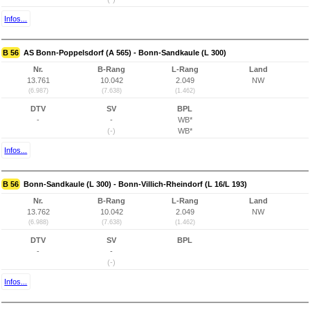
Infos...
B 56
AS Bonn-Poppelsdorf (A 565) - Bonn-Sandkaule (L 300)
Nr.
B-Rang
L-Rang
Land
13.761
10.042
2.049
NW
(6.987)
(7.638)
(1.462)
DTV
SV
BPL
-
-
WB*
(-)
WB*
Infos...
B 56
Bonn-Sandkaule (L 300) - Bonn-Villich-Rheindorf (L 16/L 193)
Nr.
B-Rang
L-Rang
Land
13.762
10.042
2.049
NW
(6.988)
(7.638)
(1.462)
DTV
SV
BPL
-
-
(-)
Infos...