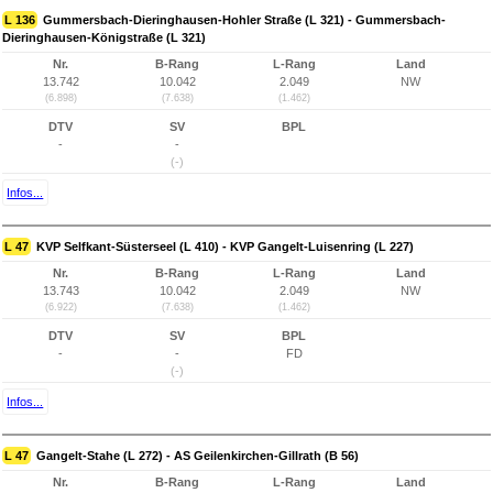
L 136
Gummersbach-Dieringhausen-Hohler Straße (L 321) - Gummersbach-
Dieringhausen-Königstraße (L 321)
Nr.
B-Rang
L-Rang
Land
13.742
10.042
2.049
NW
(6.898)
(7.638)
(1.462)
DTV
SV
BPL
-
-
(-)
Infos...
L 47
KVP Selfkant-Süsterseel (L 410) - KVP Gangelt-Luisenring (L 227)
Nr.
B-Rang
L-Rang
Land
13.743
10.042
2.049
NW
(6.922)
(7.638)
(1.462)
DTV
SV
BPL
-
-
FD
(-)
Infos...
L 47
Gangelt-Stahe (L 272) - AS Geilenkirchen-Gillrath (B 56)
Nr.
B-Rang
L-Rang
Land