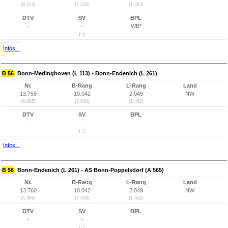
(6.973)
(7.638)
(1.462)
DTV
SV
BPL
-
-
WB*
(-)
Infos...
B 56
Bonn-Medinghoven (L 113) - Bonn-Endenich (L 261)
Nr.
B-Rang
L-Rang
Land
13.759
10.042
2.049
NW
(6.985)
(7.638)
(1.462)
DTV
SV
BPL
-
-
(-)
Infos...
B 56
Bonn-Endenich (L 261) - AS Bonn-Poppelsdorf (A 565)
Nr.
B-Rang
L-Rang
Land
13.760
10.042
2.049
NW
(6.986)
(7.638)
(1.462)
DTV
SV
BPL
-
-
(-)