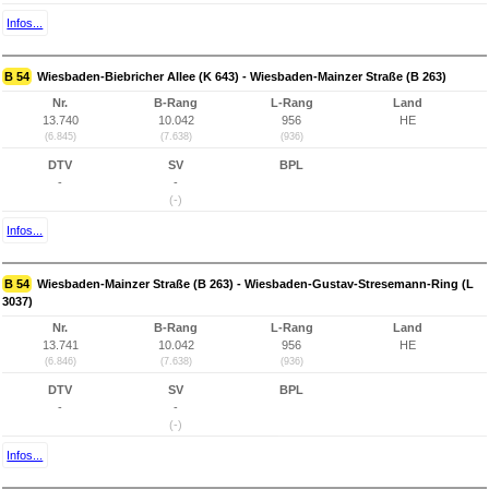
Infos...
B 54
Wiesbaden-Biebricher Allee (K 643) - Wiesbaden-Mainzer Straße (B 263)
Nr.
B-Rang
L-Rang
Land
13.740
10.042
956
HE
(6.845)
(7.638)
(936)
DTV
SV
BPL
-
-
(-)
Infos...
B 54
Wiesbaden-Mainzer Straße (B 263) - Wiesbaden-Gustav-Stresemann-Ring (L
3037)
Nr.
B-Rang
L-Rang
Land
13.741
10.042
956
HE
(6.846)
(7.638)
(936)
DTV
SV
BPL
-
-
(-)
Infos...