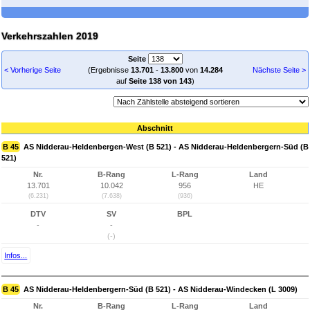
Verkehrszahlen 2019
Seite
< Vorherige Seite
(Ergebnisse
13.701
-
13.800
von
14.284
Nächste Seite >
auf
Seite 138 von 143
)
Abschnitt
B 45
AS Nidderau-Heldenbergen-West (B 521) - AS Nidderau-Heldenbergern-Süd (B
521)
Nr.
B-Rang
L-Rang
Land
13.701
10.042
956
HE
(6.231)
(7.638)
(936)
DTV
SV
BPL
-
-
(-)
Infos...
B 45
AS Nidderau-Heldenbergern-Süd (B 521) - AS Nidderau-Windecken (L 3009)
Nr.
B-Rang
L-Rang
Land