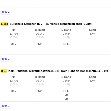
-
-
(-)
Infos...
L 188
Burscheid-Stäßchen (K 7) - Burscheid-Eichenplätzchen (L 310)
Nr.
B-Rang
L-Rang
Land
13.719
10.042
2.049
NW
(6.576)
(7.638)
(1.462)
DTV
SV
BPL
-
-
(-)
Infos...
B 51
Köln-Raderthal-Militärringstraße (L 34) - Köln-Rondorf-Kapellenstraße (L 92)
Nr.
B-Rang
L-Rang
Land
13.720
10.042
2.049
NW
(6.583)
(7.638)
(1.462)
DTV
SV
BPL
-
-
VB
(-)
VB
Infos...