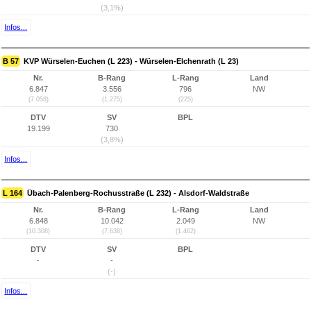
(3,1%)
Infos...
B 57
KVP Würselen-Euchen (L 223) - Würselen-Elchenrath (L 23)
Nr.
B-Rang
L-Rang
Land
6.847
3.556
796
NW
(7.058)
(1.275)
(225)
DTV
SV
BPL
19.199
730
(3,8%)
Infos...
L 164
Übach-Palenberg-Rochusstraße (L 232) - Alsdorf-Waldstraße
Nr.
B-Rang
L-Rang
Land
6.848
10.042
2.049
NW
(10.308)
(7.638)
(1.462)
DTV
SV
BPL
-
-
(-)
Infos...