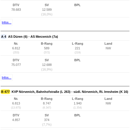
DTV
SV
BPL
78.683
12.589
(16,0%)
Infos...
A 4
AS Düren (6) - AS Merzenich (7a)
Nr.
B-Rang
L-Rang
Land
6.812
589
221
NW
(353)
(572)
(219)
DTV
SV
BPL
75.077
12.688
(16,9%)
Infos...
B 477
KVP Nörvenich, Bahnhofstraße (L 263) - südl. Nörvenich, Ri. Irresheim (K 16)
Nr.
B-Rang
L-Rang
Land
6.813
8.747
1.940
NW
(13.875)
(6.347)
(1.354)
DTV
SV
BPL
4.857
374
(7,7%)