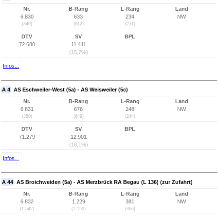
Nr.
B-Rang
L-Rang
Land
6.830
633
234
NW
(349)
(612)
(231)
DTV
SV
BPL
72.680
11.411
(15,7%)
Infos...
A 4
AS Eschweiler-West (5a) - AS Weisweiler (5c)
Nr.
B-Rang
L-Rang
Land
6.831
676
248
NW
(350)
(649)
(244)
DTV
SV
BPL
71.279
12.901
(18,1%)
Infos...
A 44
AS Broichweiden (5a) - AS Merzbrück RA Begau (L 136) (zur Zufahrt)
Nr.
B-Rang
L-Rang
Land
6.832
1.229
381
NW
(1.542)
(1.150)
(366)