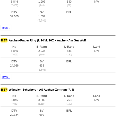
6.844
1.997
530
NW
(7.062)
(248)
(38)
DTV
SV
BPL
37.565
1.352
(3,6%)
Infos...
B 57
Aachen-Prager Ring (L 244/L 260) - Aachen-Am Gut Wolf
Nr.
B-Rang
L-Rang
Land
6.845
2.933
683
NW
(7.063)
(769)
(125)
DTV
SV
BPL
24.038
433
(1,8%)
Infos...
B 57
Würselen-Scherberg - AS Aachen-Zentrum (A 4)
Nr.
B-Rang
L-Rang
Land
6.846
3.382
763
NW
(7.061)
(1.118)
(192)
DTV
SV
BPL
20.334
630