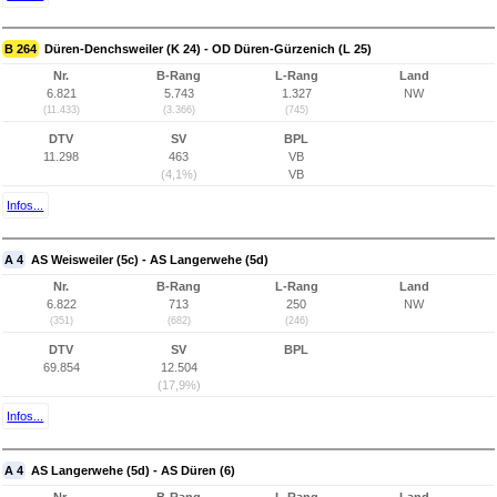
B 264
Düren-Denchsweiler (K 24) - OD Düren-Gürzenich (L 25)
Nr.
B-Rang
L-Rang
Land
6.821
5.743
1.327
NW
(11.433)
(3.366)
(745)
DTV
SV
BPL
11.298
463
VB
(4,1%)
VB
Infos...
A 4
AS Weisweiler (5c) - AS Langerwehe (5d)
Nr.
B-Rang
L-Rang
Land
6.822
713
250
NW
(351)
(682)
(246)
DTV
SV
BPL
69.854
12.504
(17,9%)
Infos...
A 4
AS Langerwehe (5d) - AS Düren (6)