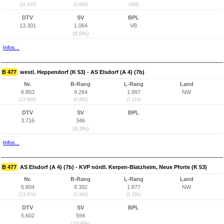
(11.437)
(2.668)
(569)
DTV
SV
BPL
13.301
1.064
VB
(8,0%)
Infos...
B 477
westl. Heppendorf (K 53) - AS Elsdorf (A 4) (7b)
Nr.
B-Rang
L-Rang
Land
6.803
9.264
1.997
NW
(13.869)
(6.862)
(1.410)
DTV
SV
BPL
3.716
346
(9,3%)
Infos...
B 477
AS Elsdorf (A 4) (7b) - KVP nördl. Kerpen-Blatzheim, Neue Pforte (K 53)
Nr.
B-Rang
L-Rang
Land
6.804
8.392
1.877
NW
(13.870)
(5.992)
(1.291)
DTV
SV
BPL
5.602
594
(10,6%)