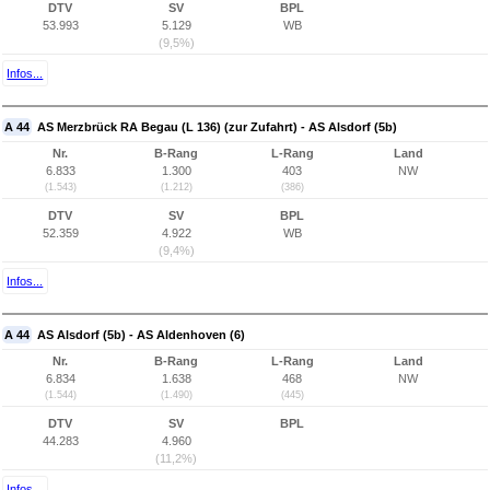
DTV
SV
BPL
53.993
5.129
WB
(9,5%)
Infos...
A 44
AS Merzbrück RA Begau (L 136) (zur Zufahrt) - AS Alsdorf (5b)
Nr.
B-Rang
L-Rang
Land
6.833
1.300
403
NW
(1.543)
(1.212)
(386)
DTV
SV
BPL
52.359
4.922
WB
(9,4%)
Infos...
A 44
AS Alsdorf (5b) - AS Aldenhoven (6)
Nr.
B-Rang
L-Rang
Land
6.834
1.638
468
NW
(1.544)
(1.490)
(445)
DTV
SV
BPL
44.283
4.960
(11,2%)
Infos...