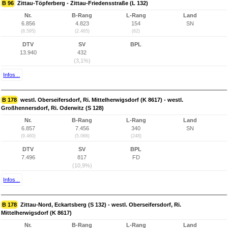
B 96
Zittau-Töpferberg - Zittau-Friedensstraße (L 132)
Nr.
B-Rang
L-Rang
Land
6.856
4.823
154
SN
(8.595)
(2.465)
(62)
DTV
SV
BPL
13.940
432
(3,1%)
Infos...
B 178
westl. Oberseifersdorf, Ri. Mittelherwigsdorf (K 8617) - westl.
Großhennersdorf, Ri. Oderwitz (S 128)
Nr.
B-Rang
L-Rang
Land
6.857
7.456
340
SN
(9.460)
(5.066)
(248)
DTV
SV
BPL
7.496
817
FD
(10,9%)
Infos...
B 178
Zittau-Nord, Eckartsberg (S 132) - westl. Oberseifersdorf, Ri.
Mittelherwigsdorf (K 8617)
Nr.
B-Rang
L-Rang
Land