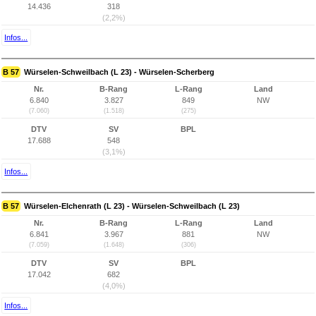
14.436
318
(2,2%)
Infos...
B 57
Würselen-Schweilbach (L 23) - Würselen-Scherberg
Nr.
B-Rang
L-Rang
Land
6.840
3.827
849
NW
(7.060)
(1.518)
(275)
DTV
SV
BPL
17.688
548
(3,1%)
Infos...
B 57
Würselen-Elchenrath (L 23) - Würselen-Schweilbach (L 23)
Nr.
B-Rang
L-Rang
Land
6.841
3.967
881
NW
(7.059)
(1.648)
(306)
DTV
SV
BPL
17.042
682
(4,0%)
Infos...