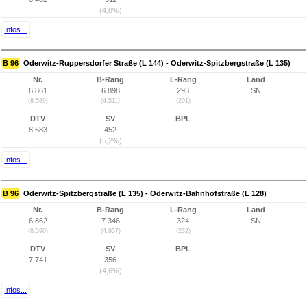
(4,8%)
Infos...
B 96
Oderwitz-Ruppersdorfer Straße (L 144) - Oderwitz-Spitzbergstraße (L 135)
Nr.
B-Rang
L-Rang
Land
6.861
6.898
293
SN
(8.589)
(4.511)
(201)
DTV
SV
BPL
8.683
452
(5,2%)
Infos...
B 96
Oderwitz-Spitzbergstraße (L 135) - Oderwitz-Bahnhofstraße (L 128)
Nr.
B-Rang
L-Rang
Land
6.862
7.346
324
SN
(8.590)
(4.957)
(232)
DTV
SV
BPL
7.741
356
(4,6%)
Infos...