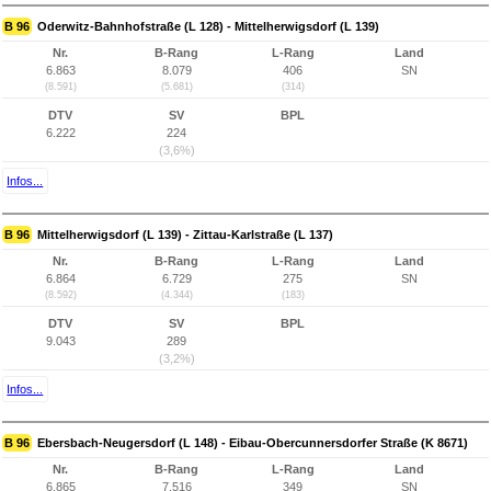
B 96
Oderwitz-Bahnhofstraße (L 128) - Mittelherwigsdorf (L 139)
Nr.
B-Rang
L-Rang
Land
6.863
8.079
406
SN
(8.591)
(5.681)
(314)
DTV
SV
BPL
6.222
224
(3,6%)
Infos...
B 96
Mittelherwigsdorf (L 139) - Zittau-Karlstraße (L 137)
Nr.
B-Rang
L-Rang
Land
6.864
6.729
275
SN
(8.592)
(4.344)
(183)
DTV
SV
BPL
9.043
289
(3,2%)
Infos...
B 96
Ebersbach-Neugersdorf (L 148) - Eibau-Obercunnersdorfer Straße (K 8671)
Nr.
B-Rang
L-Rang
Land
6.865
7.516
349
SN