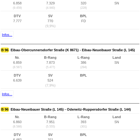
6.858
7.329
320
SN
(9.459)
(4.940)
(228)
DTV
SV
BPL
7.777
770
FD
(9,9%)
Infos...
B 96
Eibau-Obercunnersdorfer Straße (K 8671) - Eibau-Neueibauer Straße (L 145)
Nr.
B-Rang
L-Rang
Land
6.859
7.873
386
SN
(8.587)
(5.477)
(294)
DTV
SV
BPL
6.639
524
(7,9%)
Infos...
B 96
Eibau-Neueibauer Straße (L 145) - Oderwitz-Ruppersdorfer Straße (L 144)
Nr.
B-Rang
L-Rang
Land
6.860
7.951
393
SN
(8.588)
(5.555)
(301)
DTV
SV
BPL
6.482
311