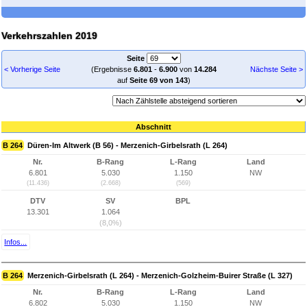
Verkehrszahlen 2019
Seite
< Vorherige Seite
(Ergebnisse
6.801
-
6.900
von
14.284
Nächste Seite >
auf
Seite 69 von 143
)
Abschnitt
B 264
Düren-Im Altwerk (B 56) - Merzenich-Girbelsrath (L 264)
Nr.
B-Rang
L-Rang
Land
6.801
5.030
1.150
NW
(11.436)
(2.668)
(569)
DTV
SV
BPL
13.301
1.064
(8,0%)
Infos...
B 264
Merzenich-Girbelsrath (L 264) - Merzenich-Golzheim-Buirer Straße (L 327)
Nr.
B-Rang
L-Rang
Land
6.802
5.030
1.150
NW