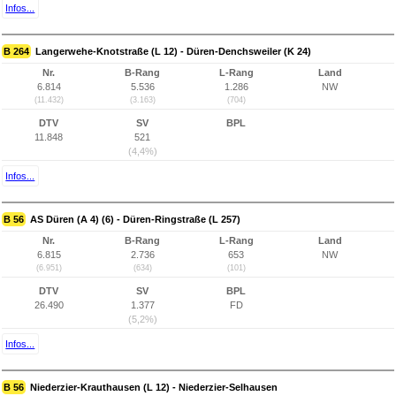
Infos...
B 264
Langerwehe-Knotstraße (L 12) - Düren-Denchsweiler (K 24)
Nr.
B-Rang
L-Rang
Land
6.814
5.536
1.286
NW
(11.432)
(3.163)
(704)
DTV
SV
BPL
11.848
521
(4,4%)
Infos...
B 56
AS Düren (A 4) (6) - Düren-Ringstraße (L 257)
Nr.
B-Rang
L-Rang
Land
6.815
2.736
653
NW
(6.951)
(634)
(101)
DTV
SV
BPL
26.490
1.377
FD
(5,2%)
Infos...
B 56
Niederzier-Krauthausen (L 12) - Niederzier-Selhausen