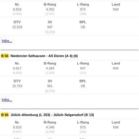
Nr.
B-Rang
L-Rang
Land
6.816
4.350
972
NW
(6.949)
(2.007)
(396)
DTV
SV
BPL
15.526
947
VB
(6,1%)
Infos...
B 56
Niederzier-Selhausen - AS Düren (A 4) (6)
Nr.
B-Rang
L-Rang
Land
6.817
4.284
947
NW
(6.950)
(1.944)
(371)
DTV
SV
BPL
15.753
961
VB
(6,1%)
Infos...
B 56
Jülich-Altenburg (L 253) - Jülich-Selgersdorf (K 13)
Nr.
B-Rang
L-Rang
Land
6.818
4.348
970
NW
(6.947)
(2.005)
(394)