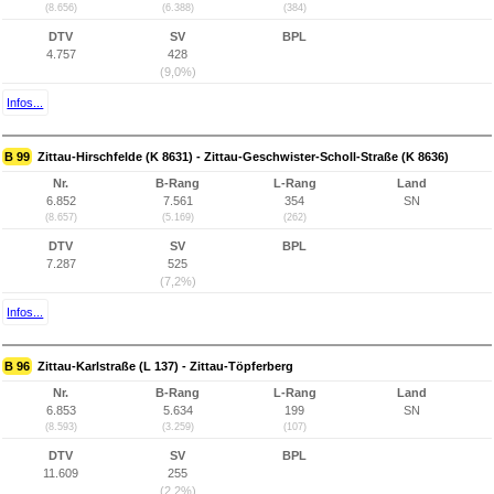
(8.656)
(6.388)
(384)
DTV
SV
BPL
4.757
428
(9,0%)
Infos...
B 99
Zittau-Hirschfelde (K 8631) - Zittau-Geschwister-Scholl-Straße (K 8636)
Nr.
B-Rang
L-Rang
Land
6.852
7.561
354
SN
(8.657)
(5.169)
(262)
DTV
SV
BPL
7.287
525
(7,2%)
Infos...
B 96
Zittau-Karlstraße (L 137) - Zittau-Töpferberg
Nr.
B-Rang
L-Rang
Land
6.853
5.634
199
SN
(8.593)
(3.259)
(107)
DTV
SV
BPL
11.609
255
(2,2%)