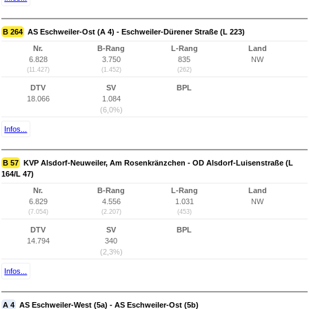
B 264
AS Eschweiler-Ost (A 4) - Eschweiler-Dürener Straße (L 223)
Nr.
B-Rang
L-Rang
Land
6.828
3.750
835
NW
(11.427)
(1.452)
(262)
DTV
SV
BPL
18.066
1.084
(6,0%)
Infos...
B 57
KVP Alsdorf-Neuweiler, Am Rosenkränzchen - OD Alsdorf-Luisenstraße (L
164/L 47)
Nr.
B-Rang
L-Rang
Land
6.829
4.556
1.031
NW
(7.054)
(2.207)
(453)
DTV
SV
BPL
14.794
340
(2,3%)
Infos...
A 4
AS Eschweiler-West (5a) - AS Eschweiler-Ost (5b)