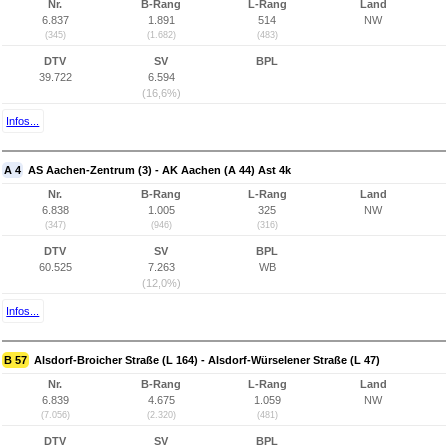
Nr.
B-Rang
L-Rang
Land
6.837
1.891
514
NW
(345)
(1.682)
(483)
DTV
SV
BPL
39.722
6.594
(16,6%)
Infos...
A 4
AS Aachen-Zentrum (3) - AK Aachen (A 44) Ast 4k
Nr.
B-Rang
L-Rang
Land
6.838
1.005
325
NW
(347)
(946)
(316)
DTV
SV
BPL
60.525
7.263
WB
(12,0%)
Infos...
B 57
Alsdorf-Broicher Straße (L 164) - Alsdorf-Würselener Straße (L 47)
Nr.
B-Rang
L-Rang
Land
6.839
4.675
1.059
NW
(7.056)
(2.320)
(481)
DTV
SV
BPL