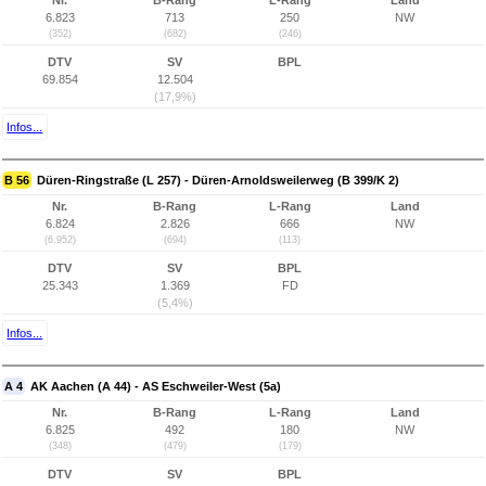
Nr.
B-Rang
L-Rang
Land
6.823
713
250
NW
(352)
(682)
(246)
DTV
SV
BPL
69.854
12.504
(17,9%)
Infos...
B 56
Düren-Ringstraße (L 257) - Düren-Arnoldsweilerweg (B 399/K 2)
Nr.
B-Rang
L-Rang
Land
6.824
2.826
666
NW
(6.952)
(694)
(113)
DTV
SV
BPL
25.343
1.369
FD
(5,4%)
Infos...
A 4
AK Aachen (A 44) - AS Eschweiler-West (5a)
Nr.
B-Rang
L-Rang
Land
6.825
492
180
NW
(348)
(479)
(179)
DTV
SV
BPL