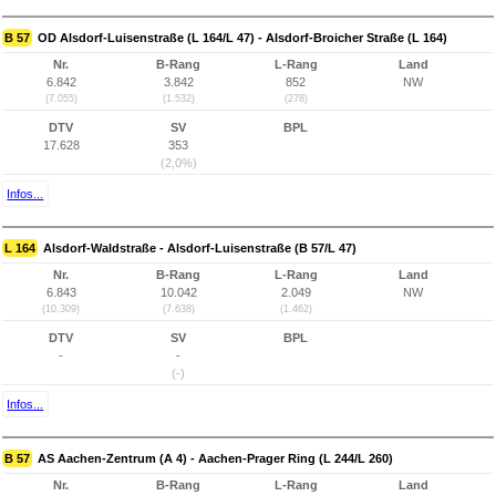
B 57
OD Alsdorf-Luisenstraße (L 164/L 47) - Alsdorf-Broicher Straße (L 164)
Nr.
B-Rang
L-Rang
Land
6.842
3.842
852
NW
(7.055)
(1.532)
(278)
DTV
SV
BPL
17.628
353
(2,0%)
Infos...
L 164
Alsdorf-Waldstraße - Alsdorf-Luisenstraße (B 57/L 47)
Nr.
B-Rang
L-Rang
Land
6.843
10.042
2.049
NW
(10.309)
(7.638)
(1.462)
DTV
SV
BPL
-
-
(-)
Infos...
B 57
AS Aachen-Zentrum (A 4) - Aachen-Prager Ring (L 244/L 260)
Nr.
B-Rang
L-Rang
Land