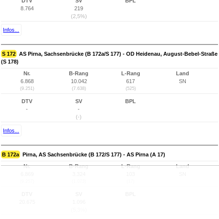
DTV
SV
BPL
8.764
219
(2,5%)
Infos...
S 172
AS Pirna, Sachsenbrücke (B 172a/S 177) - OD Heidenau, August-Bebel-Straße
(S 178)
Nr.
B-Rang
L-Rang
Land
6.868
10.042
617
SN
(9.251)
(7.638)
(525)
DTV
SV
BPL
-
-
(-)
Infos...
B 172a
Pirna, AS Sachsenbrücke (B 172/S 177) - AS Pirna (A 17)
Nr.
B-Rang
L-Rang
Land
6.869
3.324
103
SN
(9.257)
(1.073)
(17)
DTV
SV
BPL
20.675
1.096
(5,3%)