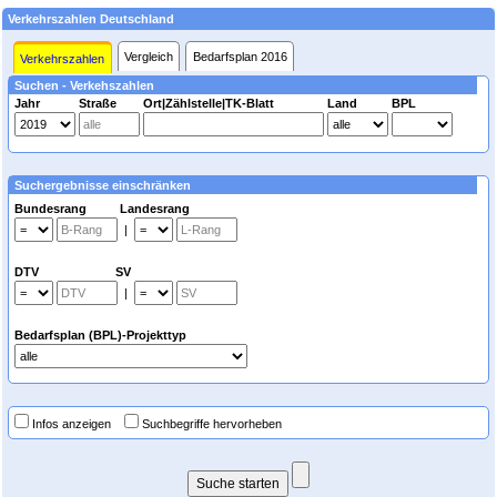
Verkehrszahlen Deutschland
Vergleich
Bedarfsplan 2016
Verkehrszahlen
Suchen - Verkehszahlen
Jahr
Straße
Ort|Zählstelle|TK-Blatt
Land
BPL
Suchergebnisse einschränken
Bundesrang Landesrang
|
DTV SV
|
Bedarfsplan (BPL)-Projekttyp
Infos anzeigen
Suchbegriffe hervorheben