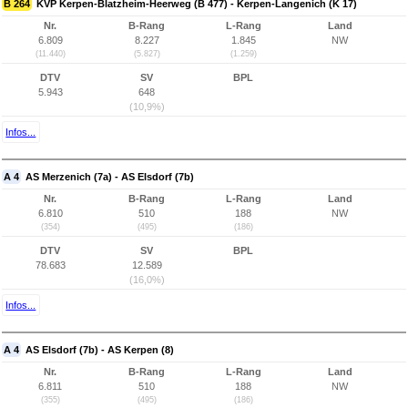
B 264
KVP Kerpen-Blatzheim-Heerweg (B 477) - Kerpen-Langenich (K 17)
Nr.
B-Rang
L-Rang
Land
6.809
8.227
1.845
NW
(11.440)
(5.827)
(1.259)
DTV
SV
BPL
5.943
648
(10,9%)
Infos...
A 4
AS Merzenich (7a) - AS Elsdorf (7b)
Nr.
B-Rang
L-Rang
Land
6.810
510
188
NW
(354)
(495)
(186)
DTV
SV
BPL
78.683
12.589
(16,0%)
Infos...
A 4
AS Elsdorf (7b) - AS Kerpen (8)
Nr.
B-Rang
L-Rang
Land
6.811
510
188
NW
(355)
(495)
(186)