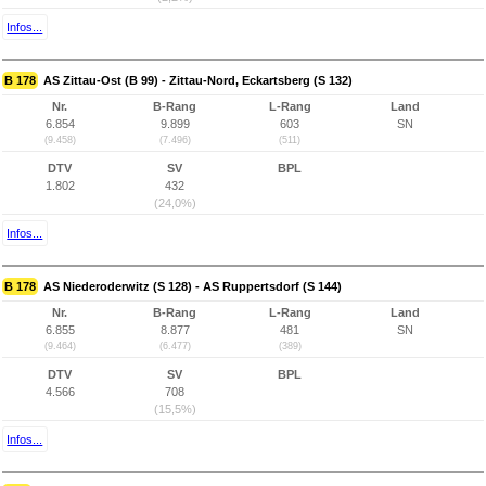
Infos...
B 178
AS Zittau-Ost (B 99) - Zittau-Nord, Eckartsberg (S 132)
Nr.
B-Rang
L-Rang
Land
6.854
9.899
603
SN
(9.458)
(7.496)
(511)
DTV
SV
BPL
1.802
432
(24,0%)
Infos...
B 178
AS Niederoderwitz (S 128) - AS Ruppertsdorf (S 144)
Nr.
B-Rang
L-Rang
Land
6.855
8.877
481
SN
(9.464)
(6.477)
(389)
DTV
SV
BPL
4.566
708
(15,5%)
Infos...