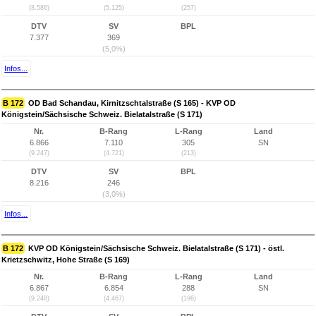
(8.586)
(5.125)
(257)
DTV
SV
BPL
7.377
369
(5,0%)
Infos...
B 172
OD Bad Schandau, Kirnitzschtalstraße (S 165) - KVP OD
Königstein/Sächsische Schweiz. Bielatalstraße (S 171)
Nr.
B-Rang
L-Rang
Land
6.866
7.110
305
SN
(9.247)
(4.721)
(213)
DTV
SV
BPL
8.216
246
(3,0%)
Infos...
B 172
KVP OD Königstein/Sächsische Schweiz. Bielatalstraße (S 171) - östl.
Krietzschwitz, Hohe Straße (S 169)
Nr.
B-Rang
L-Rang
Land
6.867
6.854
288
SN
(9.248)
(4.467)
(196)