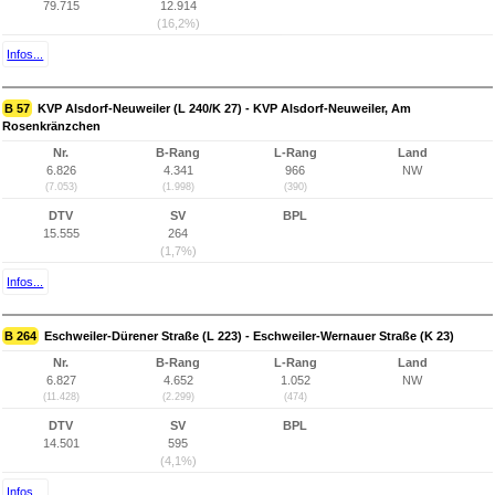
79.715
12.914
(16,2%)
Infos...
B 57
KVP Alsdorf-Neuweiler (L 240/K 27) - KVP Alsdorf-Neuweiler, Am
Rosenkränzchen
Nr.
B-Rang
L-Rang
Land
6.826
4.341
966
NW
(7.053)
(1.998)
(390)
DTV
SV
BPL
15.555
264
(1,7%)
Infos...
B 264
Eschweiler-Dürener Straße (L 223) - Eschweiler-Wernauer Straße (K 23)
Nr.
B-Rang
L-Rang
Land
6.827
4.652
1.052
NW
(11.428)
(2.299)
(474)
DTV
SV
BPL
14.501
595
(4,1%)
Infos...