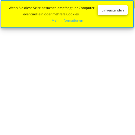
Diese Seite wird nicht mehr aktualisiert.
Zur neuen Seite
Wenn Sie diese Seite besuchen empfängt Ihr Computer
Einverstanden
eventuell ein oder mehrere Cookies.
Mehr Informationen