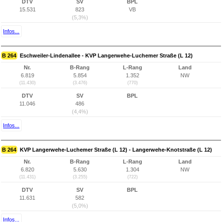
DTV
SV
BPL
15.531
823
VB
(5,3%)
Infos...
B 264
Eschweiler-Lindenallee - KVP Langerwehe-Luchemer Straße (L 12)
Nr.
B-Rang
L-Rang
Land
6.819
5.854
1.352
NW
(11.430)
(3.476)
(770)
DTV
SV
BPL
11.046
486
(4,4%)
Infos...
B 264
KVP Langerwehe-Luchemer Straße (L 12) - Langerwehe-Knotstraße (L 12)
Nr.
B-Rang
L-Rang
Land
6.820
5.630
1.304
NW
(11.431)
(3.255)
(722)
DTV
SV
BPL
11.631
582
(5,0%)
Infos...