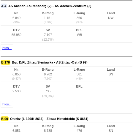
A 4
AS Aachen-Laurensberg (2) - AS Aachen-Zentrum (3)
Nr.
B-Rang
L-Rang
Land
6.849
1.151
366
NW
(346)
(1.082)
(353)
DTV
SV
BPL
55.959
7.107
WB
(12,7%)
Infos...
B 178
Bgr. D/PL Zittau/Sieniawka - AS Zittau-Ost (B 99)
Nr.
B-Rang
L-Rang
Land
6.850
9.702
581
SN
(9.457)
(7.300)
(489)
DTV
SV
BPL
2.533
735
(29,0%)
Infos...
B 99
Ostritz (L 129/K 8616) - Zittau-Hirschfelde (K 8631)
Nr.
B-Rang
L-Rang
Land
6.851
8.788
476
SN