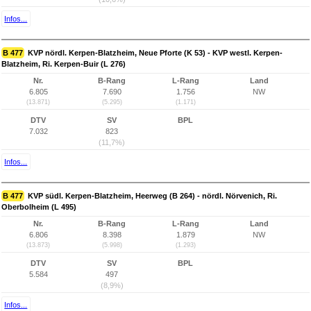
Infos...
B 477
KVP nördl. Kerpen-Blatzheim, Neue Pforte (K 53) - KVP westl. Kerpen-
Blatzheim, Ri. Kerpen-Buir (L 276)
Nr.
B-Rang
L-Rang
Land
6.805
7.690
1.756
NW
(13.871)
(5.295)
(1.171)
DTV
SV
BPL
7.032
823
(11,7%)
Infos...
B 477
KVP südl. Kerpen-Blatzheim, Heerweg (B 264) - nördl. Nörvenich, Ri.
Oberbolheim (L 495)
Nr.
B-Rang
L-Rang
Land
6.806
8.398
1.879
NW
(13.873)
(5.998)
(1.293)
DTV
SV
BPL
5.584
497
(8,9%)
Infos...