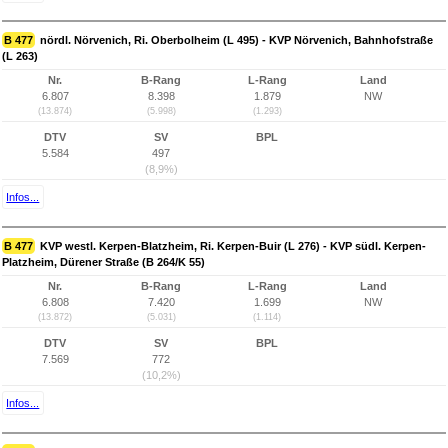
B 477
nördl. Nörvenich, Ri. Oberbolheim (L 495) - KVP Nörvenich, Bahnhofstraße
(L 263)
Nr.
B-Rang
L-Rang
Land
6.807
8.398
1.879
NW
(13.874)
(5.998)
(1.293)
DTV
SV
BPL
5.584
497
(8,9%)
Infos...
B 477
KVP westl. Kerpen-Blatzheim, Ri. Kerpen-Buir (L 276) - KVP südl. Kerpen-
Platzheim, Dürener Straße (B 264/K 55)
Nr.
B-Rang
L-Rang
Land
6.808
7.420
1.699
NW
(13.872)
(5.031)
(1.114)
DTV
SV
BPL
7.569
772
(10,2%)
Infos...