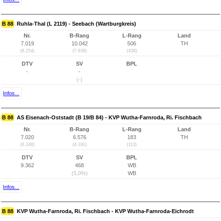
B 88
Ruhla-Thal (L 2119) - Seebach (Wartburgkreis)
Nr.
B-Rang
L-Rang
Land
7.019
10.042
506
TH
(8.254)
(7.638)
(436)
DTV
SV
BPL
-
-
(-)
Infos...
B 88
AS Eisenach-Oststadt (B 19/B 84) - KVP Wutha-Farnroda, Ri. Fischbach
Nr.
B-Rang
L-Rang
Land
7.020
6.576
183
TH
(8.248)
(4.191)
(113)
DTV
SV
BPL
9.362
468
WB
(5,0%)
WB
Infos...
B 88
KVP Wutha-Farnroda, Ri. Fischbach - KVP Wutha-Farnroda-Eichrodt