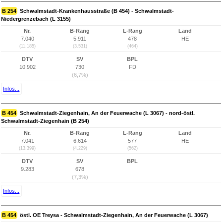
B 254
Schwalmstadt-Krankenhausstraße (B 454) - Schwalmstadt-
Niedergrenzebach (L 3155)
Nr.
B-Rang
L-Rang
Land
7.040
5.911
478
HE
(11.185)
(3.531)
(464)
DTV
SV
BPL
10.902
730
FD
(6,7%)
Infos...
B 454
Schwalmstadt-Ziegenhain, An der Feuerwache (L 3067) - nord-östl.
Schwalmstadt-Ziegenhain (B 254)
Nr.
B-Rang
L-Rang
Land
7.041
6.614
577
HE
(13.399)
(4.229)
(562)
DTV
SV
BPL
9.283
678
(7,3%)
Infos...
B 454
östl. OE Treysa - Schwalmstadt-Ziegenhain, An der Feuerwache (L 3067)