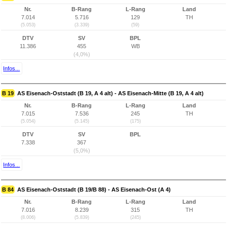
Nr.
B-Rang
L-Rang
Land
7.014
5.716
129
TH
(5.053)
(3.339)
(59)
DTV
SV
BPL
11.386
455
WB
(4,0%)
Infos...
B 19
AS Eisenach-Oststadt (B 19, A 4 alt) - AS Eisenach-Mitte (B 19, A 4 alt)
Nr.
B-Rang
L-Rang
Land
7.015
7.536
245
TH
(5.054)
(5.145)
(175)
DTV
SV
BPL
7.338
367
(5,0%)
Infos...
B 84
AS Eisenach-Oststadt (B 19/B 88) - AS Eisenach-Ost (A 4)
Nr.
B-Rang
L-Rang
Land
7.016
8.239
315
TH
(8.006)
(5.839)
(245)