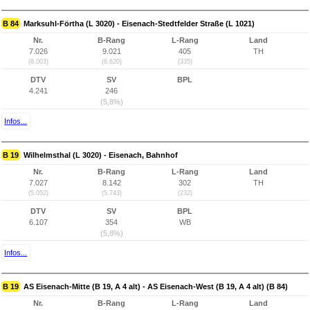
B 84
Marksuhl-Förtha (L 3020) - Eisenach-Stedtfelder Straße (L 1021)
Nr.
B-Rang
L-Rang
Land
7.026
9.021
405
TH
(8.003)
(6.620)
(335)
DTV
SV
BPL
4.241
246
(5,8%)
Infos...
B 19
Wilhelmsthal (L 3020) - Eisenach, Bahnhof
Nr.
B-Rang
L-Rang
Land
7.027
8.142
302
TH
(5.052)
(5.743)
(232)
DTV
SV
BPL
6.107
354
WB
(5,8%)
Infos...
B 19
AS Eisenach-Mitte (B 19, A 4 alt) - AS Eisenach-West (B 19, A 4 alt) (B 84)
Nr.
B-Rang
L-Rang
Land