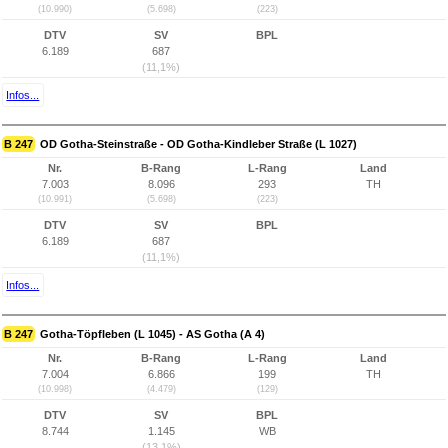
(10.990)
(5.698)
(223)
DTV
SV
BPL
6.189
687
(11,1%)
Infos...
B 247
OD Gotha-Steinstraße - OD Gotha-Kindleber Straße (L 1027)
Nr.
B-Rang
L-Rang
Land
7.003
8.096
293
TH
(10.991)
(5.698)
(223)
DTV
SV
BPL
6.189
687
(11,1%)
Infos...
B 247
Gotha-Töpfleben (L 1045) - AS Gotha (A 4)
Nr.
B-Rang
L-Rang
Land
7.004
6.866
199
TH
(10.998)
(4.479)
(129)
DTV
SV
BPL
8.744
1.145
WB
(13,1%)