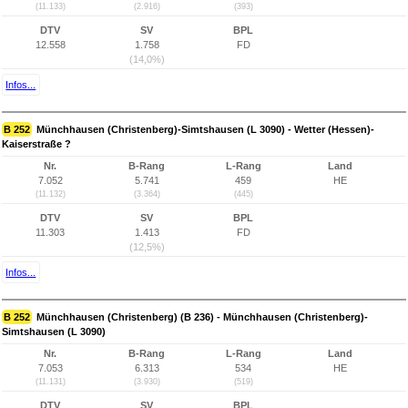
(11.133)
(2.916)
(393)
DTV
SV
BPL
12.558
1.758
FD
(14,0%)
Infos...
B 252
Münchhausen (Christenberg)-Simtshausen (L 3090) - Wetter (Hessen)-
Kaiserstraße ?
Nr.
B-Rang
L-Rang
Land
7.052
5.741
459
HE
(11.132)
(3.364)
(445)
DTV
SV
BPL
11.303
1.413
FD
(12,5%)
Infos...
B 252
Münchhausen (Christenberg) (B 236) - Münchhausen (Christenberg)-
Simtshausen (L 3090)
Nr.
B-Rang
L-Rang
Land
7.053
6.313
534
HE
(11.131)
(3.930)
(519)
DTV
SV
BPL