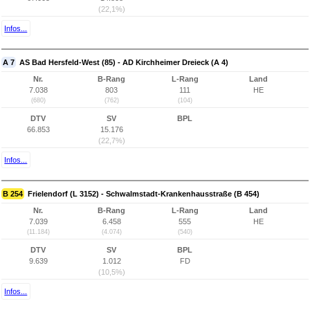
(22,1%)
Infos...
A 7
AS Bad Hersfeld-West (85) - AD Kirchheimer Dreieck (A 4)
Nr.
B-Rang
L-Rang
Land
7.038
803
111
HE
(680)
(762)
(104)
DTV
SV
BPL
66.853
15.176
(22,7%)
Infos...
B 254
Frielendorf (L 3152) - Schwalmstadt-Krankenhausstraße (B 454)
Nr.
B-Rang
L-Rang
Land
7.039
6.458
555
HE
(11.184)
(4.074)
(540)
DTV
SV
BPL
9.639
1.012
FD
(10,5%)
Infos...