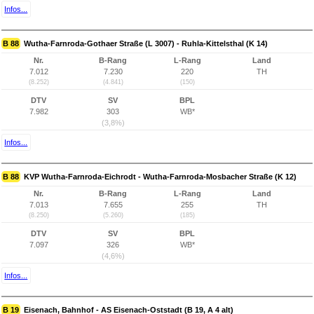
Infos...
B 88
Wutha-Farnroda-Gothaer Straße (L 3007) - Ruhla-Kittelsthal (K 14)
Nr.
B-Rang
L-Rang
Land
7.012
7.230
220
TH
(8.252)
(4.841)
(150)
DTV
SV
BPL
7.982
303
WB*
(3,8%)
Infos...
B 88
KVP Wutha-Farnroda-Eichrodt - Wutha-Farnroda-Mosbacher Straße (K 12)
Nr.
B-Rang
L-Rang
Land
7.013
7.655
255
TH
(8.250)
(5.260)
(185)
DTV
SV
BPL
7.097
326
WB*
(4,6%)
Infos...
B 19
Eisenach, Bahnhof - AS Eisenach-Oststadt (B 19, A 4 alt)