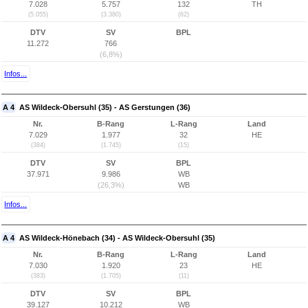
7.028
5.757
132
TH
(5.055)
(3.380)
(62)
DTV
SV
BPL
11.272
766
(6,8%)
Infos...
A 4
AS Wildeck-Obersuhl (35) - AS Gerstungen (36)
Nr.
B-Rang
L-Rang
Land
7.029
1.977
32
HE
(384)
(1.745)
(15)
DTV
SV
BPL
37.971
9.986
WB
(26,3%)
WB
Infos...
A 4
AS Wildeck-Hönebach (34) - AS Wildeck-Obersuhl (35)
Nr.
B-Rang
L-Rang
Land
7.030
1.920
23
HE
(383)
(1.705)
(11)
DTV
SV
BPL
39.127
10.212
WB