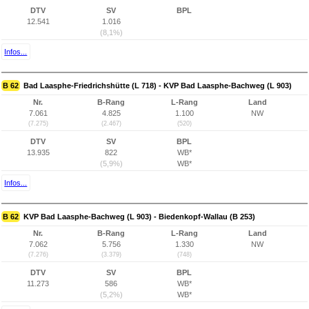
DTV
SV
BPL
12.541
1.016
(8,1%)
Infos...
B 62
Bad Laasphe-Friedrichshütte (L 718) - KVP Bad Laasphe-Bachweg (L 903)
Nr.
B-Rang
L-Rang
Land
7.061
4.825
1.100
NW
(7.275)
(2.467)
(520)
DTV
SV
BPL
13.935
822
WB*
(5,9%)
WB*
Infos...
B 62
KVP Bad Laasphe-Bachweg (L 903) - Biedenkopf-Wallau (B 253)
Nr.
B-Rang
L-Rang
Land
7.062
5.756
1.330
NW
(7.276)
(3.379)
(748)
DTV
SV
BPL
11.273
586
WB*
(5,2%)
WB*