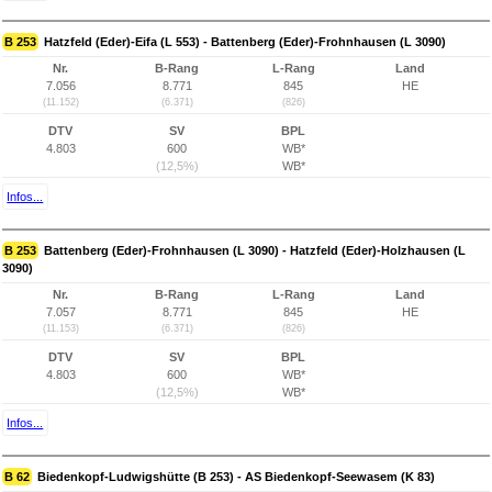
B 253
Hatzfeld (Eder)-Eifa (L 553) - Battenberg (Eder)-Frohnhausen (L 3090)
Nr.
B-Rang
L-Rang
Land
7.056
8.771
845
HE
(11.152)
(6.371)
(826)
DTV
SV
BPL
4.803
600
WB*
(12,5%)
WB*
Infos...
B 253
Battenberg (Eder)-Frohnhausen (L 3090) - Hatzfeld (Eder)-Holzhausen (L
3090)
Nr.
B-Rang
L-Rang
Land
7.057
8.771
845
HE
(11.153)
(6.371)
(826)
DTV
SV
BPL
4.803
600
WB*
(12,5%)
WB*
Infos...
B 62
Biedenkopf-Ludwigshütte (B 253) - AS Biedenkopf-Seewasem (K 83)