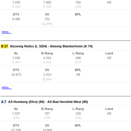
7.035
7.950
760
HE
(5.400)
(5.554)
(742)
DTV
SV
BPL
6.485
752
(11,6%)
Infos...
B 27
Abzweig Reilos (L 3254) - Abweig Blankenheim (K 74)
Nr.
B-Rang
L-Rang
Land
7.036
4.254
288
HE
(5.397)
(1.915)
(277)
DTV
SV
BPL
15.873
1.413
VB
(8,9%)
Infos...
A 7
AS Homberg (Efze) (84) - AS Bad Hersfeld-West (85)
Nr.
B-Rang
L-Rang
Land
7.037
797
109
HE
(679)
(756)
(102)
DTV
SV
BPL
67.005
14.808