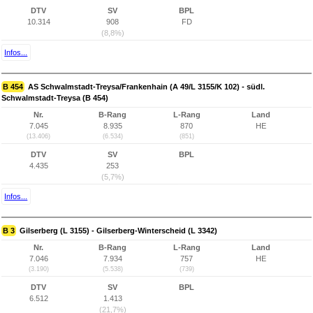
DTV
SV
BPL
10.314
908
FD
(8,8%)
Infos...
B 454
AS Schwalmstadt-Treysa/Frankenhain (A 49/L 3155/K 102) - südl.
Schwalmstadt-Treysa (B 454)
Nr.
B-Rang
L-Rang
Land
7.045
8.935
870
HE
(13.406)
(6.534)
(851)
DTV
SV
BPL
4.435
253
(5,7%)
Infos...
B 3
Gilserberg (L 3155) - Gilserberg-Winterscheid (L 3342)
Nr.
B-Rang
L-Rang
Land
7.046
7.934
757
HE
(3.190)
(5.538)
(739)
DTV
SV
BPL
6.512
1.413
(21,7%)