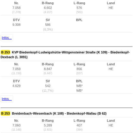
Nr.
B-Rang
L-Rang
Land
7.058
6.602
576
HE
(7.278)
(4.217)
(561)
DTV
SV
BPL
9.308
586
(6,3%)
Infos...
B 253
KVP Biedenkopf-Ludwigshütte-Wittgensteiner Straße (K 109) - Biedenkopf-
Dexbach (L 3091)
Nr.
B-Rang
L-Rang
Land
7.059
8.847
856
HE
(11.150)
(6.447)
(837)
DTV
SV
BPL
4.629
542
WB*
(11,7%)
WB*
Infos...
B 253
Breidenbach-Wiesenbach (K 108) - Biedenkopf-Wallau (B 62)
Nr.
B-Rang
L-Rang
Land
7.060
5.289
407
HE
(11.148)
(2.921)
(394)