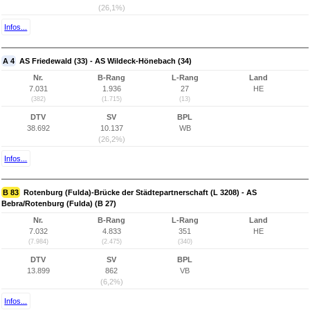
(26,1%)
Infos...
A 4
AS Friedewald (33) - AS Wildeck-Hönebach (34)
Nr.
B-Rang
L-Rang
Land
7.031
1.936
27
HE
(382)
(1.715)
(13)
DTV
SV
BPL
38.692
10.137
WB
(26,2%)
Infos...
B 83
Rotenburg (Fulda)-Brücke der Städtepartnerschaft (L 3208) - AS
Bebra/Rotenburg (Fulda) (B 27)
Nr.
B-Rang
L-Rang
Land
7.032
4.833
351
HE
(7.984)
(2.475)
(340)
DTV
SV
BPL
13.899
862
VB
(6,2%)
Infos...