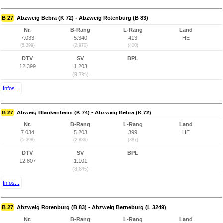
B 27
Abzweig Bebra (K 72) - Abzweig Rotenburg (B 83)
Nr.
B-Rang
L-Rang
Land
7.033
5.340
413
HE
(5.399)
(2.970)
(400)
DTV
SV
BPL
12.399
1.203
(9,7%)
Infos...
B 27
Abweig Blankenheim (K 74) - Abzweig Bebra (K 72)
Nr.
B-Rang
L-Rang
Land
7.034
5.203
399
HE
(5.398)
(2.836)
(387)
DTV
SV
BPL
12.807
1.101
(8,6%)
Infos...
B 27
Abzweig Rotenburg (B 83) - Abzweig Berneburg (L 3249)
Nr.
B-Rang
L-Rang
Land