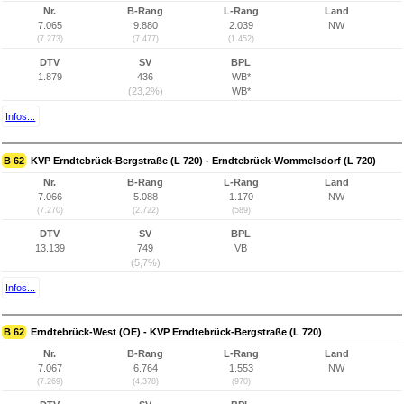
Nr.
B-Rang
L-Rang
Land
7.065
9.880
2.039
NW
(7.273)
(7.477)
(1.452)
DTV
SV
BPL
1.879
436
WB*
(23,2%)
WB*
Infos...
B 62
KVP Erndtebrück-Bergstraße (L 720) - Erndtebrück-Wommelsdorf (L 720)
Nr.
B-Rang
L-Rang
Land
7.066
5.088
1.170
NW
(7.270)
(2.722)
(589)
DTV
SV
BPL
13.139
749
VB
(5,7%)
Infos...
B 62
Erndtebrück-West (OE) - KVP Erndtebrück-Bergstraße (L 720)
Nr.
B-Rang
L-Rang
Land
7.067
6.764
1.553
NW
(7.269)
(4.378)
(970)