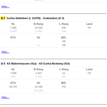
Infos...
B 7
Gotha-Siebleben (L 2147N) - Grabsleben (K 3)
Nr.
B-Rang
L-Rang
Land
7.005
10.042
506
TH
(3.928)
(7.638)
(436)
DTV
SV
BPL
-
-
VB
(-)
VB
Infos...
A 4
AS Waltershausen (41a) - AS Gotha-Boxberg (41b)
Nr.
B-Rang
L-Rang
Land
7.006
1.447
21
TH
(392)
(1.341)
(21)
DTV
SV
BPL
48.767
10.290
FD
(21,1%)
Infos...