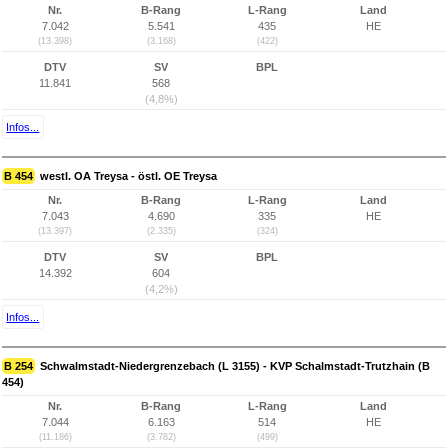
Nr.
B-Rang
L-Rang
Land
7.042
5.541
435
HE
(13.398)
(3.168)
(422)
DTV
SV
BPL
11.841
568
(4,8%)
Infos...
B 454
westl. OA Treysa - östl. OE Treysa
Nr.
B-Rang
L-Rang
Land
7.043
4.690
335
HE
(13.397)
(2.335)
(324)
DTV
SV
BPL
14.392
604
(4,2%)
Infos...
B 254
Schwalmstadt-Niedergrenzebach (L 3155) - KVP Schalmstadt-Trutzhain (B
454)
Nr.
B-Rang
L-Rang
Land
7.044
6.163
514
HE
(11.186)
(3.782)
(499)