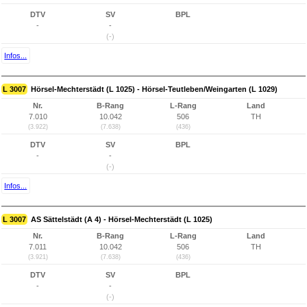
DTV
SV
BPL
-
-
(-)
Infos...
L 3007
Hörsel-Mechterstädt (L 1025) - Hörsel-Teutleben/Weingarten (L 1029)
Nr.
B-Rang
L-Rang
Land
7.010
10.042
506
TH
(3.922)
(7.638)
(436)
DTV
SV
BPL
-
-
(-)
Infos...
L 3007
AS Sättelstädt (A 4) - Hörsel-Mechterstädt (L 1025)
Nr.
B-Rang
L-Rang
Land
7.011
10.042
506
TH
(3.921)
(7.638)
(436)
DTV
SV
BPL
-
-
(-)