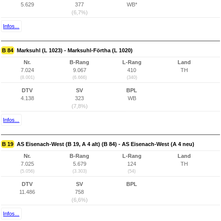
5.629
377
WB*
(6,7%)
Infos...
B 84
Marksuhl (L 1023) - Marksuhl-Förtha (L 1020)
Nr.
B-Rang
L-Rang
Land
7.024
9.067
410
TH
(8.001)
(6.666)
(340)
DTV
SV
BPL
4.138
323
WB
(7,8%)
Infos...
B 19
AS Eisenach-West (B 19, A 4 alt) (B 84) - AS Eisenach-West (A 4 neu)
Nr.
B-Rang
L-Rang
Land
7.025
5.679
124
TH
(5.056)
(3.303)
(54)
DTV
SV
BPL
11.486
758
(6,6%)
Infos...