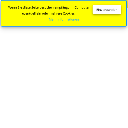
Diese Seite wird nicht mehr aktualisiert.
Zur neuen Seite
Wenn Sie diese Seite besuchen empfängt Ihr Computer
Einverstanden
eventuell ein oder mehrere Cookies.
Mehr Informationen