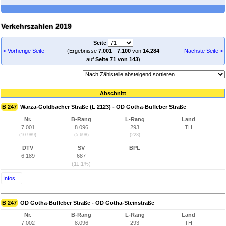
Verkehrszahlen 2019
Seite
< Vorherige Seite
(Ergebnisse
7.001
-
7.100
von
14.284
Nächste Seite >
auf
Seite 71 von 143
)
Abschnitt
B 247
Warza-Goldbacher Straße (L 2123) - OD Gotha-Bufleber Straße
Nr.
B-Rang
L-Rang
Land
7.001
8.096
293
TH
(10.989)
(5.698)
(223)
DTV
SV
BPL
6.189
687
(11,1%)
Infos...
B 247
OD Gotha-Bufleber Straße - OD Gotha-Steinstraße
Nr.
B-Rang
L-Rang
Land
7.002
8.096
293
TH