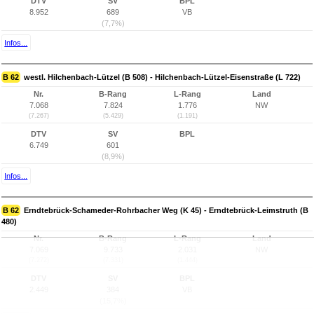
DTV
SV
BPL
8.952
689
VB
(7,7%)
Infos...
B 62
westl. Hilchenbach-Lützel (B 508) - Hilchenbach-Lützel-Eisenstraße (L 722)
Nr.
B-Rang
L-Rang
Land
7.068
7.824
1.776
NW
(7.267)
(5.429)
(1.191)
DTV
SV
BPL
6.749
601
(8,9%)
Infos...
B 62
Erndtebrück-Schameder-Rohrbacher Weg (K 45) - Erndtebrück-Leimstruth (B
480)
Nr.
B-Rang
L-Rang
Land
7.069
9.733
2.031
NW
(7.272)
(7.331)
(1.444)
DTV
SV
BPL
2.449
384
VB
(15,7%)