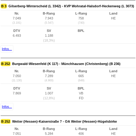
B 3
Gilserberg-Winterscheid (L 3342) - KVP Wohratal-Halsdorf-Heckenweg (L 3073)
Nr.
B-Rang
L-Rang
Land
7.049
7.943
758
HE
(3.191)
(5.547)
(740)
DTV
SV
BPL
6.493
1.188
(18,3%)
Infos...
B 252
Burgwald-Wiesenfeld (K 117) - Münchhausen (Christenberg) (B 236)
Nr.
B-Rang
L-Rang
Land
7.050
7.289
665
HE
(11.130)
(4.900)
(649)
DTV
SV
BPL
7.869
1.007
VB
(12,8%)
FD
Infos...
B 252
Wetter (Hessen)-Kaiserstraße ? - OA Wetter (Hessen)-Hügelsbirke
Nr.
B-Rang
L-Rang
Land
7.051
5.284
406
HE