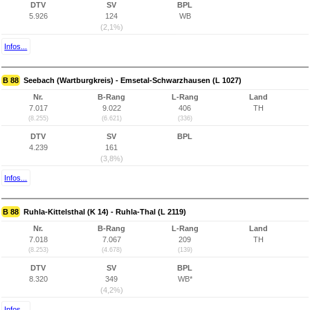
DTV
SV
BPL
5.926
124
WB
(2,1%)
Infos...
B 88
Seebach (Wartburgkreis) - Emsetal-Schwarzhausen (L 1027)
Nr.
B-Rang
L-Rang
Land
7.017
9.022
406
TH
(8.255)
(6.621)
(336)
DTV
SV
BPL
4.239
161
(3,8%)
Infos...
B 88
Ruhla-Kittelsthal (K 14) - Ruhla-Thal (L 2119)
Nr.
B-Rang
L-Rang
Land
7.018
7.067
209
TH
(8.253)
(4.678)
(139)
DTV
SV
BPL
8.320
349
WB*
(4,2%)
Infos...