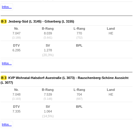
Infos...
B 3
Jesberg-Süd (L 3145) - Gilserberg (L 3155)
Nr.
B-Rang
L-Rang
Land
7.047
8.039
770
HE
(3.189)
(5.641)
(752)
DTV
SV
BPL
6.295
1.278
(20,3%)
Infos...
B 3
KVP Wohratal-Halsdorf-Auestraße (L 3073) - Rauschenberg-Schöne Aussicht
(L 3077)
Nr.
B-Rang
L-Rang
Land
7.048
7.539
704
HE
(3.193)
(5.148)
(687)
DTV
SV
BPL
7.335
1.064
(14,5%)
Infos...