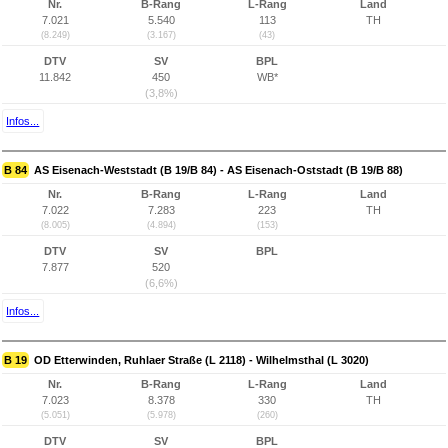
Nr.
B-Rang
L-Rang
Land
7.021
5.540
113
TH
(8.249)
(3.167)
(43)
DTV
SV
BPL
11.842
450
WB*
(3,8%)
Infos...
B 84
AS Eisenach-Weststadt (B 19/B 84) - AS Eisenach-Oststadt (B 19/B 88)
Nr.
B-Rang
L-Rang
Land
7.022
7.283
223
TH
(8.005)
(4.894)
(153)
DTV
SV
BPL
7.877
520
(6,6%)
Infos...
B 19
OD Etterwinden, Ruhlaer Straße (L 2118) - Wilhelmsthal (L 3020)
Nr.
B-Rang
L-Rang
Land
7.023
8.378
330
TH
(5.051)
(5.978)
(260)
DTV
SV
BPL