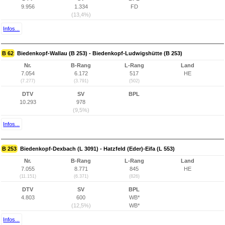
9.956
1.334
FD
(13,4%)
Infos...
B 62
Biedenkopf-Wallau (B 253) - Biedenkopf-Ludwigshütte (B 253)
Nr.
B-Rang
L-Rang
Land
7.054
6.172
517
HE
(7.277)
(3.791)
(502)
DTV
SV
BPL
10.293
978
(9,5%)
Infos...
B 253
Biedenkopf-Dexbach (L 3091) - Hatzfeld (Eder)-Eifa (L 553)
Nr.
B-Rang
L-Rang
Land
7.055
8.771
845
HE
(11.151)
(6.371)
(826)
DTV
SV
BPL
4.803
600
WB*
(12,5%)
WB*
Infos...