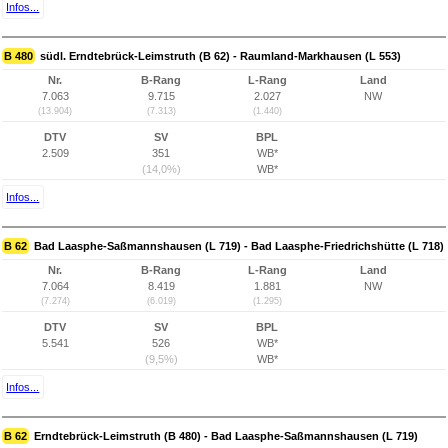
Infos...
B 480
südl. Erndtebrück-Leimstruth (B 62) - Raumland-Markhausen (L 553)
Nr.
B-Rang
L-Rang
Land
7.063
9.715
2.027
NW
(13.904)
(7.313)
(1.440)
DTV
SV
BPL
2.509
351
WB*
(14,0%)
WB*
Infos...
B 62
Bad Laasphe-Saßmannshausen (L 719) - Bad Laasphe-Friedrichshütte (L 718)
Nr.
B-Rang
L-Rang
Land
7.064
8.419
1.881
NW
(7.274)
(6.019)
(1.295)
DTV
SV
BPL
5.541
526
WB*
(9,5%)
WB*
Infos...
B 62
Erndtebrück-Leimstruth (B 480) - Bad Laasphe-Saßmannshausen (L 719)