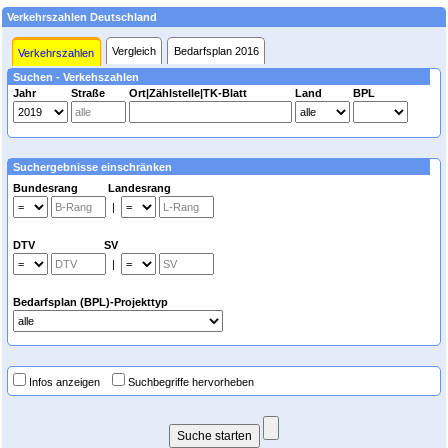
Verkehrszahlen Deutschland
Vergleich
Bedarfsplan 2016
Verkehrszahlen
Suchen - Verkehszahlen
Jahr
Straße
Ort|Zählstelle|TK-Blatt
Land
BPL
Suchergebnisse einschränken
Bundesrang Landesrang
|
DTV SV
|
Bedarfsplan (BPL)-Projekttyp
Infos anzeigen
Suchbegriffe hervorheben