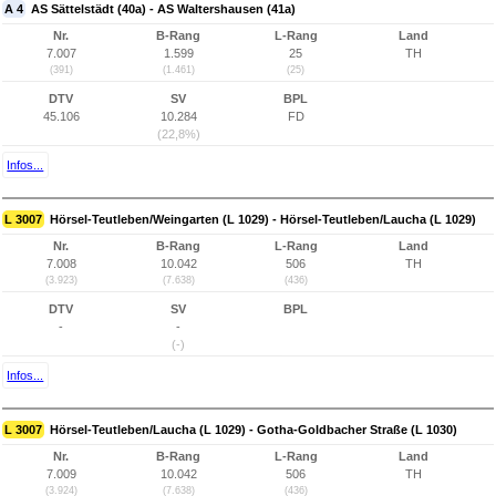
A 4
AS Sättelstädt (40a) - AS Waltershausen (41a)
Nr.
B-Rang
L-Rang
Land
7.007
1.599
25
TH
(391)
(1.461)
(25)
DTV
SV
BPL
45.106
10.284
FD
(22,8%)
Infos...
L 3007
Hörsel-Teutleben/Weingarten (L 1029) - Hörsel-Teutleben/Laucha (L 1029)
Nr.
B-Rang
L-Rang
Land
7.008
10.042
506
TH
(3.923)
(7.638)
(436)
DTV
SV
BPL
-
-
(-)
Infos...
L 3007
Hörsel-Teutleben/Laucha (L 1029) - Gotha-Goldbacher Straße (L 1030)
Nr.
B-Rang
L-Rang
Land
7.009
10.042
506
TH
(3.924)
(7.638)
(436)