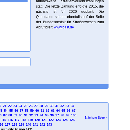
bundesweite Straßenverkehrszählungen
statt. Die letzte Zählung erfolgte 2015, die
nächste ist für 2020 geplant. Die
Quelldaten stehen ebenfalls auf der Seite
der Bundesanstalt für Straßenwesen zum
Abruf breit:
www.bast.de
0
21
22
23
24
25
26
27
28
29
30
31
32
33
34
53
54
55
56
57
58
59
60
61
62
63
64
65
66
67
6
87
88
89
90
91
92
93
94
95
96
97
98
99
100
Nächste Seite >
115
116
117
118
119
120
121
122
123
124
125
36
137
138
139
140
141
142
143
4
auf
Seite 49 von 143
)