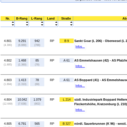
Nr.
B-Rang
L-Rang
Land
Straße
Ab
4.801
9.291
942
RP
B 9
Sankt Goar (L 206) - Oberwesel (L 
(4.300)
(6.889)
(766)
Infos...
4.802
1.468
85
RP
A 61
AS Emmelshausen (42) - AS Pfalzfe
(1.895)
(1.360)
(76)
Infos...
4.803
1.413
78
RP
A 61
AS Boppard (41) - AS Emmelshause
(1.894)
(1.310)
(69)
Infos...
4.804
10.042
1.079
RP
L 214
südl. Industriepark Boppard Heller
(12.649)
(7.638)
(902)
Fleckertshöhe, Kratzenburg (L 210) 
Infos...
4.805
6.791
565
RP
B 327
nördl. Sauerbrunnen (K 96) - westl