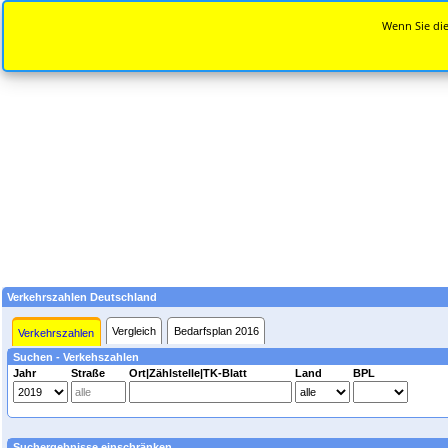
Wenn Sie die
Verkehrszahlen Deutschland
Vergleich
Bedarfsplan 2016
Verkehrszahlen
Suchen - Verkehszahlen
Jahr
Straße
Ort|Zählstelle|TK-Blatt
Land
BPL
Suchergebnisse einschränken