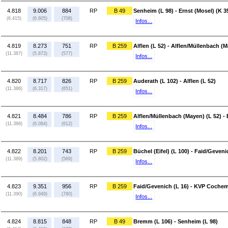
4.818
9.006
884
RP
B 49
Senheim (L 98) - Ernst (Mosel) (K 3
(6.415)
(6.605)
(708)
Infos...
4.819
8.273
751
RP
B 259
Alflen (L 52) - Alflen/Müllenbach (M
(11.387)
(5.873)
(577)
Infos...
4.820
8.717
826
RP
B 259
Auderath (L 102) - Alflen (L 52)
(11.386)
(6.317)
(651)
Infos...
4.821
8.484
786
RP
B 259
Alflen/Müllenbach (Mayen) (L 52) - B
(11.388)
(6.084)
(612)
Infos...
4.822
8.201
743
RP
B 259
Büchel (Eifel) (L 100) - Faid/Geveni
(11.389)
(5.802)
(569)
Infos...
4.823
9.351
956
RP
B 259
Faid/Gevenich (L 16) - KVP Cochem
(11.390)
(6.949)
(780)
Infos...
4.824
8.815
848
RP
B 49
Bremm (L 106) - Senheim (L 98)