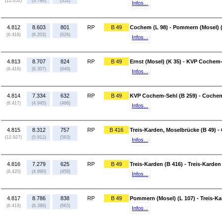
(12.652)
(3.796)
(351)
Infos...
4.812
8.603
801
RP
B 49
Cochem (L 98) - Pommern (Mosel) (
(6.418)
(6.203)
(626)
Infos...
4.813
8.707
824
RP
B 49
Ernst (Mosel) (K 35) - KVP Cochem-
(6.416)
(6.307)
(649)
Infos...
4.814
7.334
632
RP
B 49
KVP Cochem-Sehl (B 259) - Cochem
(6.417)
(4.945)
(466)
Infos...
4.815
8.312
757
RP
B 416
Treis-Karden, Moselbrücke (B 49) -
(12.927)
(5.912)
(583)
Infos...
4.816
7.279
625
RP
B 49
Treis-Karden (B 416) - Treis-Karden
(6.420)
(4.890)
(459)
Infos...
4.817
8.786
838
RP
B 49
Pommern (Mosel) (L 107) - Treis-Ka
(6.419)
(6.386)
(663)
Infos...