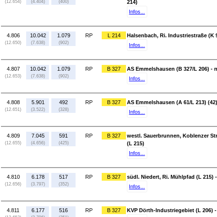
(12.654)
(4.404)
(400)
214)
Infos...
4.806
10.042
1.079
RP
L 214
Halsenbach, Ri. Industriestraße (K
(12.650)
(7.638)
(902)
Infos...
4.807
10.042
1.079
RP
B 327
AS Emmelshausen (B 327/L 206) - n
(12.653)
(7.638)
(902)
Infos...
4.808
5.901
492
RP
B 327
AS Emmelshausen (A 61/L 213) (42) 
(12.651)
(3.522)
(328)
Infos...
4.809
7.045
591
RP
B 327
westl. Sauerbrunnen, Koblenzer Stra
(12.655)
(4.656)
(425)
(L 215)
Infos...
4.810
6.178
517
RP
B 327
südl. Niedert, Ri. Mühlpfad (L 215) 
(12.656)
(3.797)
(352)
Infos...
4.811
6.177
516
RP
B 327
KVP Dörth-Industriegebiet (L 206)