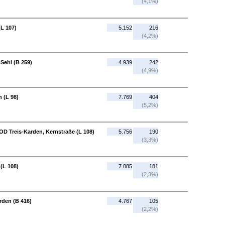
(4,1%)
L 107)
5.152
216
(4,2%)
Sehl (B 259)
4.939
242
(4,9%)
 (L 98)
7.769
404
(5,2%)
 OD Treis-Karden, Kernstraße (L 108)
5.756
190
(3,3%)
 (L 108)
7.885
181
(2,3%)
rden (B 416)
4.767
105
(2,2%)