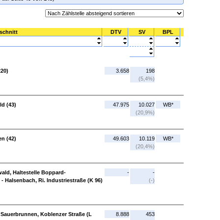
schnitt
DTV
SV
BPL
220)
3.658
198
(5,4%)
ld (43)
47.975
10.027
WB*
(20,9%)
n (42)
49.603
10.119
WB*
(20,4%)
wald, Haltestelle Boppard-
-
-
- Halsenbach, Ri. Industriestraße (K 96)
(-)
. Sauerbrunnen, Koblenzer Straße (L
8.888
453