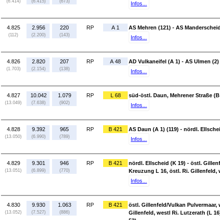
(6.414)
(6.415)
(673)
Infos...
4.825
2.956
220
RP
A 1
AS Mehren (121) - AS Manderscheid
(112)
(2.200)
(143)
Infos...
4.826
2.820
207
RP
A 48
AD Vulkaneifel (A 1) - AS Ulmen (2)
(1.703)
(2.154)
(138)
Infos...
4.827
10.042
1.079
RP
L 68
süd-östl. Daun, Mehrener Straße (B 
(13.049)
(7.638)
(902)
Infos...
4.828
9.392
965
RP
B 421
AS Daun (A 1) (119) - nördl. Ellsche
(13.050)
(6.990)
(789)
Infos...
4.829
9.301
946
RP
B 421
nördl. Ellscheid (K 19) - östl. Gill
(13.051)
(6.899)
(770)
Kreuzung L 16, östl. Ri. Gillenfeld, 
Infos...
4.830
9.930
1.063
RP
B 421
östl. Gillenfeld/Vulkan Pulvermaar, 
(13.052)
(7.527)
(886)
Gillenfeld, westl Ri. Lutzerath (L 16