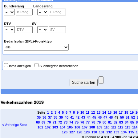
Bundesrang Landesrang
|
DTV SV
|
Bedarfsplan (BPL)-Projekttyp
Infos anzeigen
Suchbegriffe hervorheben
Verkehrszahlen 2019
Seite
1
2
3
4
5
6
7
8
9
10
11
12
13
14
15
16
17
18
19
2
35
36
37
38
39
40
41
42
43
44
45
46
47
48
49
50
51
52
68
69
70
71
72
73
74
75
76
77
78
79
80
81
82
83
84
85
8
< Vorherige Seite
101
102
103
104
105
106
107
108
109
110
111
112
113
114
126
127
128
129
130
131
132
133
134
135
1
(Ergebnisse
4.801
-
4.900
von
14.28