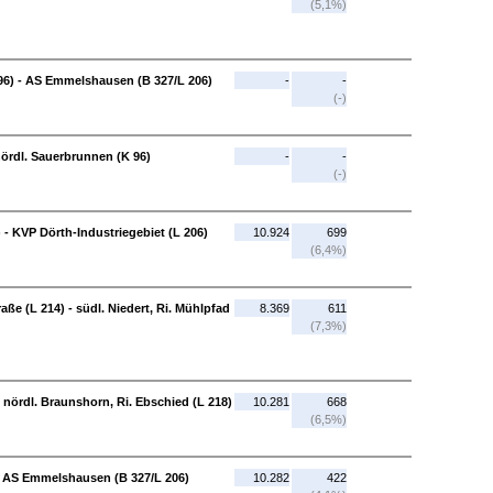
(5,1%)
 96) - AS Emmelshausen (B 327/L 206)
-
-
(-)
ördl. Sauerbrunnen (K 96)
-
-
(-)
- KVP Dörth-Industriegebiet (L 206)
10.924
699
(6,4%)
ße (L 214) - südl. Niedert, Ri. Mühlpfad
8.369
611
(7,3%)
- nördl. Braunshorn, Ri. Ebschied (L 218)
10.281
668
(6,5%)
 - AS Emmelshausen (B 327/L 206)
10.282
422