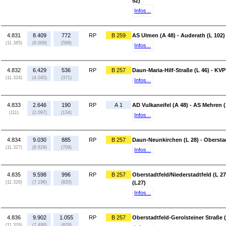
52)
Infos...
4.831
8.409
772
RP
B 259
AS Ulmen (A 48) - Auderath (L 102)
(11.385)
(6.009)
(598)
Infos...
4.832
6.429
536
RP
B 257
Daun-Maria-Hilf-Straße (L 46) - KV
(11.324)
(4.045)
(371)
Infos...
4.833
2.646
190
RP
A 1
AD Vulkaneifel (A 48) - AS Mehren (
(111)
(2.097)
(134)
Infos...
4.834
9.030
885
RP
B 257
Daun-Neunkirchen (L 28) - Oberstad
(11.327)
(6.629)
(709)
Infos...
4.835
9.598
996
RP
B 257
Oberstadtfeld/Niederstadtfeld (L 27
(11.328)
(7.196)
(820)
(L27)
Infos...
4.836
9.902
1.055
RP
B 257
Oberstadtfeld-Gerolsteiner Straße (L
(11.329)
(7.499)
(878)