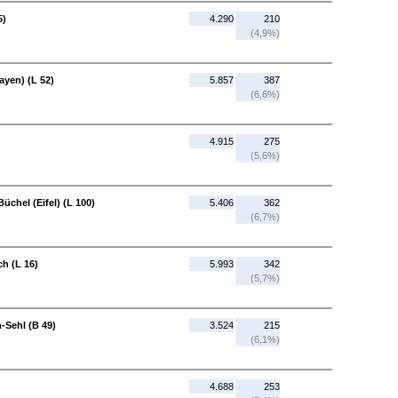
5)
4.290
210
(4,9%)
ayen) (L 52)
5.857
387
(6,6%)
4.915
275
(5,6%)
üchel (Eifel) (L 100)
5.406
362
(6,7%)
ch (L 16)
5.993
342
(5,7%)
-Sehl (B 49)
3.524
215
(6,1%)
4.688
253