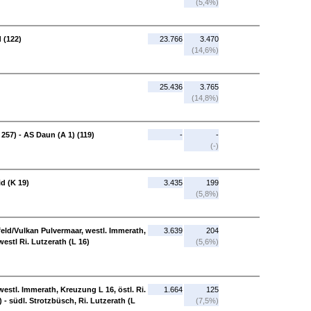
(5,4%)
 (122)
23.766
3.470
(14,6%)
25.436
3.765
(14,8%)
257) - AS Daun (A 1) (119)
-
-
(-)
id (K 19)
3.435
199
(5,8%)
enfeld/Vulkan Pulvermaar, westl. Immerath,
3.639
204
westl Ri. Lutzerath (L 16)
(5,6%)
westl. Immerath, Kreuzung L 16, östl. Ri.
1.664
125
) - südl. Strotzbüsch, Ri. Lutzerath (L
(7,5%)