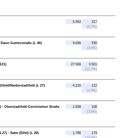
5.562
317
(5,7%)
P Daun-Gartenstraße (L 46)
9.696
330
(3,4%)
121)
27.566
3.501
(12,7%)
tfeld/Niederstadtfeld (L 27)
4.216
122
(2,9%)
) - Oberstadtfeld-Gerolsteiner Straße
2.838
108
(3,8%)
27) - Salm (Eifel) (L 29)
1.786
179
(10,0%)