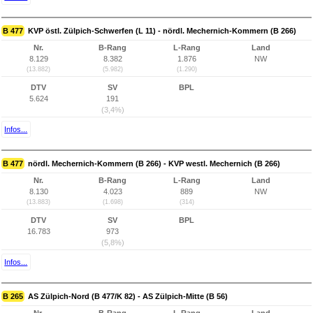
B 477
KVP östl. Zülpich-Schwerfen (L 11) - nördl. Mechernich-Kommern (B 266)
Nr.
B-Rang
L-Rang
Land
8.129
8.382
1.876
NW
(13.882)
(5.982)
(1.290)
DTV
SV
BPL
5.624
191
(3,4%)
Infos...
B 477
nördl. Mechernich-Kommern (B 266) - KVP westl. Mechernich (B 266)
Nr.
B-Rang
L-Rang
Land
8.130
4.023
889
NW
(13.883)
(1.698)
(314)
DTV
SV
BPL
16.783
973
(5,8%)
Infos...
B 265
AS Zülpich-Nord (B 477/K 82) - AS Zülpich-Mitte (B 56)