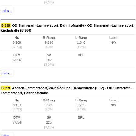
(6,5%)
Infos...
B 399
OD Simmerath-Lammersdorf, Bahnhofstraße - OD Simmerath-Lammersdorf,
Kirchstraße (B 266)
Nr.
B-Rang
L-Rang
Land
8.109
8.198
1.840
NW
(12.734)
(5.799)
(1.254)
DTV
SV
BPL
5.996
192
(3,2%)
Infos...
B 399
Aachen-Lammersdorf, Waldsiedlung, Hahnerstraße (L 12) - OD Simmerath-
Lammersdorf, Bahnhofstraße
Nr.
B-Rang
L-Rang
Land
8.110
7.689
1.755
NW
(12.733)
(5.294)
(1.170)
DTV
SV
BPL
7.034
225
(3,2%)
Infos...