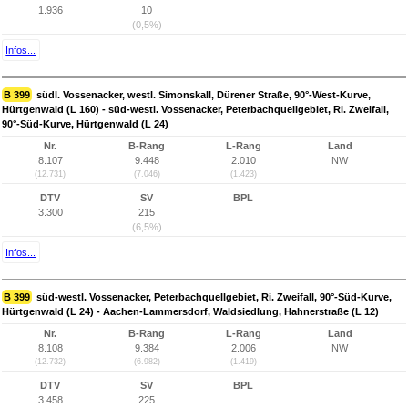
1.936
10
(0,5%)
Infos...
B 399
südl. Vossenacker, westl. Simonskall, Dürener Straße, 90°-West-Kurve,
Hürtgenwald (L 160) - süd-westl. Vossenacker, Peterbachquellgebiet, Ri. Zweifall,
90°-Süd-Kurve, Hürtgenwald (L 24)
Nr.
B-Rang
L-Rang
Land
8.107
9.448
2.010
NW
(12.731)
(7.046)
(1.423)
DTV
SV
BPL
3.300
215
(6,5%)
Infos...
B 399
süd-westl. Vossenacker, Peterbachquellgebiet, Ri. Zweifall, 90°-Süd-Kurve,
Hürtgenwald (L 24) - Aachen-Lammersdorf, Waldsiedlung, Hahnerstraße (L 12)
Nr.
B-Rang
L-Rang
Land
8.108
9.384
2.006
NW
(12.732)
(6.982)
(1.419)
DTV
SV
BPL
3.458
225