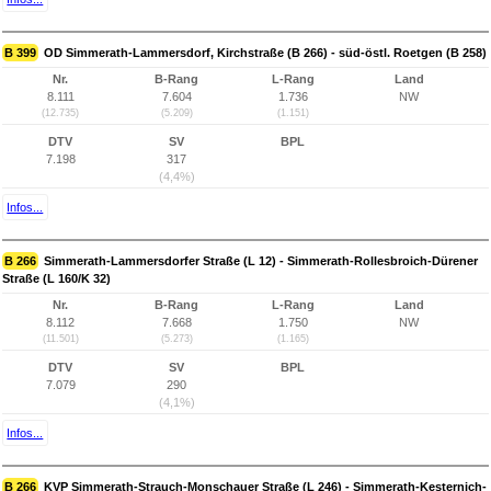
B 399
OD Simmerath-Lammersdorf, Kirchstraße (B 266) - süd-östl. Roetgen (B 258)
Nr.
B-Rang
L-Rang
Land
8.111
7.604
1.736
NW
(12.735)
(5.209)
(1.151)
DTV
SV
BPL
7.198
317
(4,4%)
Infos...
B 266
Simmerath-Lammersdorfer Straße (L 12) - Simmerath-Rollesbroich-Dürener
Straße (L 160/K 32)
Nr.
B-Rang
L-Rang
Land
8.112
7.668
1.750
NW
(11.501)
(5.273)
(1.165)
DTV
SV
BPL
7.079
290
(4,1%)
Infos...
B 266
KVP Simmerath-Strauch-Monschauer Straße (L 246) - Simmerath-Kesternich-