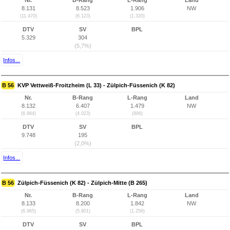
Nr.
B-Rang
L-Rang
Land
8.131
8.523
1.906
NW
(11.470)
(6.123)
(1.320)
DTV
SV
BPL
5.329
304
(5,7%)
Infos...
B 56
KVP Vettweiß-Froitzheim (L 33) - Zülpich-Füssenich (K 82)
Nr.
B-Rang
L-Rang
Land
8.132
6.407
1.479
NW
(6.964)
(4.023)
(896)
DTV
SV
BPL
9.748
195
(2,0%)
Infos...
B 56
Zülpich-Füssenich (K 82) - Zülpich-Mitte (B 265)
Nr.
B-Rang
L-Rang
Land
8.133
8.200
1.842
NW
(6.965)
(5.801)
(1.256)
DTV
SV
BPL