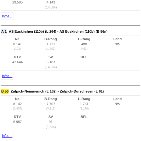
29.595
4.143
(14,0%)
Infos...
A 1
AS Euskirchen (110b) (L 264) - AS Euskirchen (110b) (B 56n)
Nr.
B-Rang
L-Rang
Land
8.141
1.731
488
NW
(103)
(1.562)
(461)
DTV
SV
BPL
42.644
6.183
(14,5%)
Infos...
B 56
Zülpich-Nemmenich (L 162) - Zülpich-Dürscheven (L 61)
Nr.
B-Rang
L-Rang
Land
8.142
7.707
1.761
NW
(6.967)
(5.312)
(1.176)
DTV
SV
BPL
6.987
91
(1,3%)
Infos...