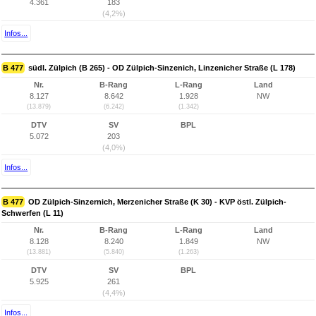
4.361
183
(4,2%)
Infos...
B 477
südl. Zülpich (B 265) - OD Zülpich-Sinzenich, Linzenicher Straße (L 178)
Nr.
B-Rang
L-Rang
Land
8.127
8.642
1.928
NW
(13.879)
(6.242)
(1.342)
DTV
SV
BPL
5.072
203
(4,0%)
Infos...
B 477
OD Zülpich-Sinzernich, Merzenicher Straße (K 30) - KVP östl. Zülpich-
Schwerfen (L 11)
Nr.
B-Rang
L-Rang
Land
8.128
8.240
1.849
NW
(13.881)
(5.840)
(1.263)
DTV
SV
BPL
5.925
261
(4,4%)
Infos...