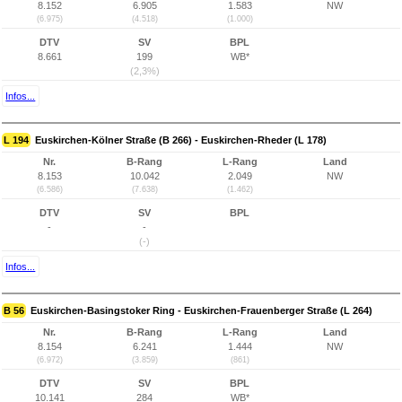
8.152
6.905
1.583
NW
(6.975)
(4.518)
(1.000)
DTV
SV
BPL
8.661
199
WB*
(2,3%)
Infos...
L 194
Euskirchen-Kölner Straße (B 266) - Euskirchen-Rheder (L 178)
Nr.
B-Rang
L-Rang
Land
8.153
10.042
2.049
NW
(6.586)
(7.638)
(1.462)
DTV
SV
BPL
-
-
(-)
Infos...
B 56
Euskirchen-Basingstoker Ring - Euskirchen-Frauenberger Straße (L 264)
Nr.
B-Rang
L-Rang
Land
8.154
6.241
1.444
NW
(6.972)
(3.859)
(861)
DTV
SV
BPL
10.141
284
WB*