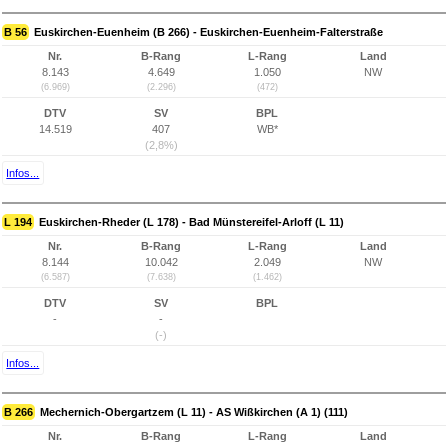
B 56
Euskirchen-Euenheim (B 266) - Euskirchen-Euenheim-Falterstraße
Nr.
B-Rang
L-Rang
Land
8.143
4.649
1.050
NW
(6.969)
(2.296)
(472)
DTV
SV
BPL
14.519
407
WB*
(2,8%)
Infos...
L 194
Euskirchen-Rheder (L 178) - Bad Münstereifel-Arloff (L 11)
Nr.
B-Rang
L-Rang
Land
8.144
10.042
2.049
NW
(6.587)
(7.638)
(1.462)
DTV
SV
BPL
-
-
(-)
Infos...
B 266
Mechernich-Obergartzem (L 11) - AS Wißkirchen (A 1) (111)
Nr.
B-Rang
L-Rang
Land