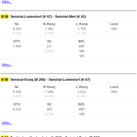
Infos...
B 56
Swisttal-Ludendorf (K 67) - Swisttal-Miel (K 61)
Nr.
B-Rang
L-Rang
Land
8.164
7.462
1.709
NW
(6.979)
(5.072)
(1.124)
DTV
SV
BPL
7.484
217
WB*
(2,9%)
WB
VB
Infos...
B 56
Swisttal-Essig (B 266) - Swisttal-Ludendorf (K 67)
Nr.
B-Rang
L-Rang
Land
8.165
7.096
1.622
NW
(6.978)
(4.707)
(1.037)
DTV
SV
BPL
8.242
305
WB*
(3,7%)
WB
Infos...