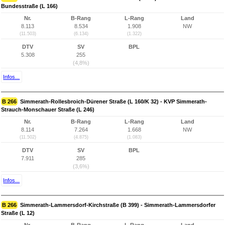
Bundesstraße (L 166)
Nr.
B-Rang
L-Rang
Land
8.113
8.534
1.908
NW
(11.503)
(6.134)
(1.322)
DTV
SV
BPL
5.308
255
(4,8%)
Infos...
B 266
Simmerath-Rollesbroich-Dürener Straße (L 160/K 32) - KVP Simmerath-
Strauch-Monschauer Straße (L 246)
Nr.
B-Rang
L-Rang
Land
8.114
7.264
1.668
NW
(11.502)
(4.875)
(1.083)
DTV
SV
BPL
7.911
285
(3,6%)
Infos...
B 266
Simmerath-Lammersdorf-Kirchstraße (B 399) - Simmerath-Lammersdorfer
Straße (L 12)