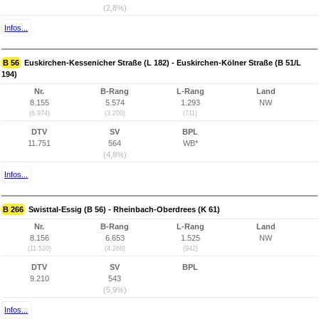
(2,8%)
Infos...
B 56
Euskirchen-Kessenicher Straße (L 182) - Euskirchen-Kölner Straße (B 51/L
194)
Nr.
B-Rang
L-Rang
Land
8.155
5.574
1.293
NW
(6.974)
(3.200)
(711)
DTV
SV
BPL
11.751
564
WB*
(4,8%)
Infos...
B 266
Swisttal-Essig (B 56) - Rheinbach-Oberdrees (K 61)
Nr.
B-Rang
L-Rang
Land
8.156
6.653
1.525
NW
(11.520)
(4.268)
(942)
DTV
SV
BPL
9.210
543
(5,9%)
Infos...