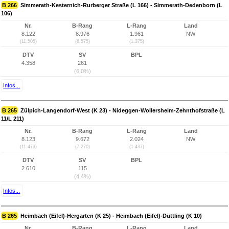
B 266
Simmerath-Kesternich-Rurberger Straße (L 166) - Simmerath-Dedenborn (L
106)
Nr.
B-Rang
L-Rang
Land
8.122
8.976
1.961
NW
(11.505)
(6.575)
(1.375)
DTV
SV
BPL
4.358
261
(6,0%)
Infos...
B 265
Zülpich-Langendorf-West (K 23) - Nideggen-Wollersheim-Zehnthofstraße (L
11/L 211)
Nr.
B-Rang
L-Rang
Land
8.123
9.672
2.024
NW
(11.473)
(7.270)
(1.437)
DTV
SV
BPL
2.610
115
(4,4%)
Infos...
B 265
Heimbach (Eifel)-Hergarten (K 25) - Heimbach (Eifel)-Düttling (K 10)
Nr.
B-Rang
L-Rang
Land