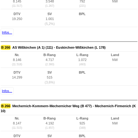
8.145
3.548
792
NW
(11.517)
(1.267)
(221)
DTV
SV
BPL
19.250
1.001
(5,2%)
Infos...
B 266
AS Wißkirchen (A 1) (111) - Euskirchen-Wißkirchen (L 178)
Nr.
B-Rang
L-Rang
Land
8.146
4.717
1.072
NW
(11.518)
(2.360)
(493)
DTV
SV
BPL
14.299
515
(3,6%)
Infos...
B 266
Mechernich-Kommern-Mechernicher Weg (B 477) - Mechernich-Firmenich (K
10)
Nr.
B-Rang
L-Rang
Land
8.147
4.192
925
NW
(11.515)
(1.857)
(349)
DTV
SV
BPL