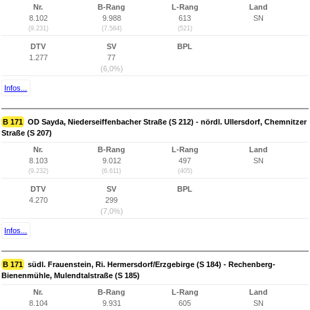
Nr.
B-Rang
L-Rang
Land
8.102
9.988
613
SN
(9.231)
(7.584)
(521)
DTV
SV
BPL
1.277
77
(6,0%)
Infos...
B 171
OD Sayda, Niederseiffenbacher Straße (S 212) - nördl. Ullersdorf, Chemnitzer
Straße (S 207)
Nr.
B-Rang
L-Rang
Land
8.103
9.012
497
SN
(9.232)
(6.611)
(405)
DTV
SV
BPL
4.270
299
(7,0%)
Infos...
B 171
südl. Frauenstein, Ri. Hermersdorf/Erzgebirge (S 184) - Rechenberg-
Bienenmühle, Mulendtalstraße (S 185)
Nr.
B-Rang
L-Rang
Land
8.104
9.931
605
SN