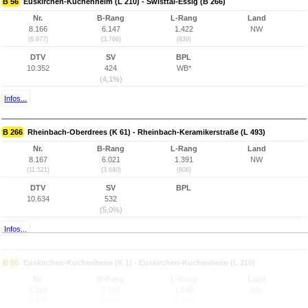
B 56
Euskirchen-Kuchenheim (L 210) - Swisttal-Essig (B 266)
Nr.
B-Rang
L-Rang
Land
8.166
6.147
1.422
NW
(6.977)
(3.766)
(839)
DTV
SV
BPL
10.352
424
WB*
(4,1%)
Infos...
B 266
Rheinbach-Oberdrees (K 61) - Rheinbach-Keramikerstraße (L 493)
Nr.
B-Rang
L-Rang
Land
8.167
6.021
1.391
NW
(11.521)
(3.640)
(808)
DTV
SV
BPL
10.634
532
(5,0%)
Infos...
B 56
Euskirchen-Kuchenheim (K 1) - Euskirchen-Kuchenheim (L 210)
Nr.
B-Rang
L-Rang
Land
8.168
7.197
1.649
NW
(6.976)
(4.808)
(1.064)