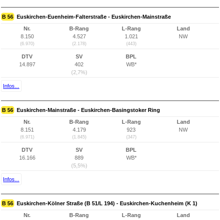
B 56
Euskirchen-Euenheim-Falterstraße - Euskirchen-Mainstraße
Nr.
B-Rang
L-Rang
Land
8.150
4.527
1.021
NW
(6.970)
(2.178)
(443)
DTV
SV
BPL
14.897
402
WB*
(2,7%)
Infos...
B 56
Euskirchen-Mainstraße - Euskirchen-Basingstoker Ring
Nr.
B-Rang
L-Rang
Land
8.151
4.179
923
NW
(6.971)
(1.845)
(347)
DTV
SV
BPL
16.166
889
WB*
(5,5%)
Infos...
B 56
Euskirchen-Kölner Straße (B 51/L 194) - Euskirchen-Kuchenheim (K 1)
Nr.
B-Rang
L-Rang
Land