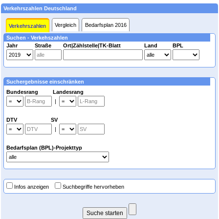
Verkehrszahlen Deutschland
Vergleich
Bedarfsplan 2016
Verkehrszahlen
Suchen - Verkehszahlen
Jahr
Straße
Ort|Zählstelle|TK-Blatt
Land
BPL
Suchergebnisse einschränken
Bundesrang Landesrang
|
DTV SV
|
Bedarfsplan (BPL)-Projekttyp
Infos anzeigen
Suchbegriffe hervorheben