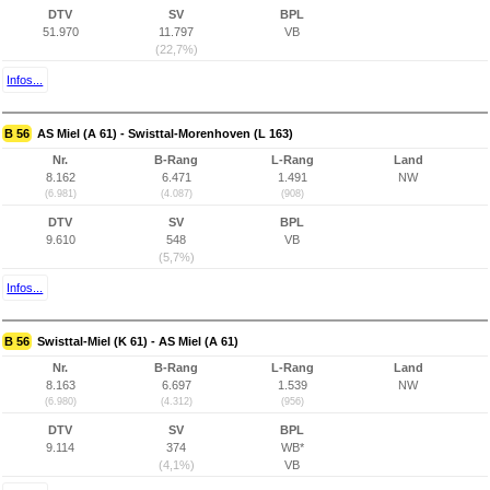
DTV
SV
BPL
51.970
11.797
VB
(22,7%)
Infos...
B 56
AS Miel (A 61) - Swisttal-Morenhoven (L 163)
Nr.
B-Rang
L-Rang
Land
8.162
6.471
1.491
NW
(6.981)
(4.087)
(908)
DTV
SV
BPL
9.610
548
VB
(5,7%)
Infos...
B 56
Swisttal-Miel (K 61) - AS Miel (A 61)
Nr.
B-Rang
L-Rang
Land
8.163
6.697
1.539
NW
(6.980)
(4.312)
(956)
DTV
SV
BPL
9.114
374
WB*
(4,1%)
VB