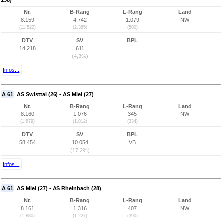
158)
Nr.
B-Rang
L-Rang
Land
8.159
4.742
1.079
NW
(11.522)
(2.385)
(500)
DTV
SV
BPL
14.218
611
(4,3%)
Infos...
A 61
AS Swisttal (26) - AS Miel (27)
Nr.
B-Rang
L-Rang
Land
8.160
1.076
345
NW
(1.879)
(1.012)
(334)
DTV
SV
BPL
58.454
10.054
VB
(17,2%)
Infos...
A 61
AS Miel (27) - AS Rheinbach (28)
Nr.
B-Rang
L-Rang
Land
8.161
1.316
407
NW
(1.880)
(1.227)
(390)