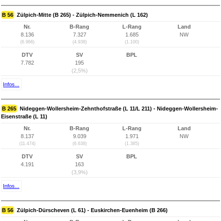
B 56
Zülpich-Mitte (B 265) - Zülpich-Nemmenich (L 162)
Nr.
B-Rang
L-Rang
Land
8.136
7.327
1.685
NW
(6.966)
(4.938)
(1.100)
DTV
SV
BPL
7.782
195
(2,5%)
Infos...
B 265
Nideggen-Wollersheim-Zehnthofstraße (L 11/L 211) - Nideggen-Wollersheim-
Eisenstraße (L 11)
Nr.
B-Rang
L-Rang
Land
8.137
9.039
1.971
NW
(11.474)
(6.638)
(1.385)
DTV
SV
BPL
4.191
163
(3,9%)
Infos...
B 56
Zülpich-Dürscheven (L 61) - Euskirchen-Euenheim (B 266)