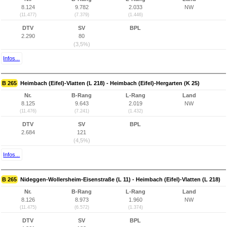
8.124
9.782
2.033
NW
(11.477)
(7.379)
(1.446)
DTV
SV
BPL
2.290
80
(3,5%)
Infos...
B 265
Heimbach (Eifel)-Vlatten (L 218) - Heimbach (Eifel)-Hergarten (K 25)
Nr.
B-Rang
L-Rang
Land
8.125
9.643
2.019
NW
(11.476)
(7.241)
(1.432)
DTV
SV
BPL
2.684
121
(4,5%)
Infos...
B 265
Nideggen-Wollersheim-Eisenstraße (L 11) - Heimbach (Eifel)-Vlatten (L 218)
Nr.
B-Rang
L-Rang
Land
8.126
8.973
1.960
NW
(11.475)
(6.572)
(1.374)
DTV
SV
BPL