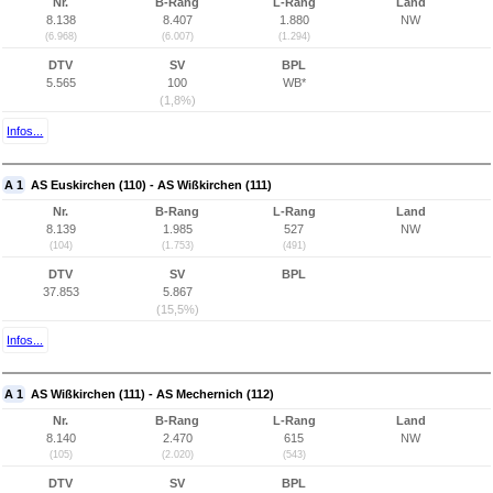
Nr.
B-Rang
L-Rang
Land
8.138
8.407
1.880
NW
(6.968)
(6.007)
(1.294)
DTV
SV
BPL
5.565
100
WB*
(1,8%)
Infos...
A 1
AS Euskirchen (110) - AS Wißkirchen (111)
Nr.
B-Rang
L-Rang
Land
8.139
1.985
527
NW
(104)
(1.753)
(491)
DTV
SV
BPL
37.853
5.867
(15,5%)
Infos...
A 1
AS Wißkirchen (111) - AS Mechernich (112)
Nr.
B-Rang
L-Rang
Land
8.140
2.470
615
NW
(105)
(2.020)
(543)
DTV
SV
BPL