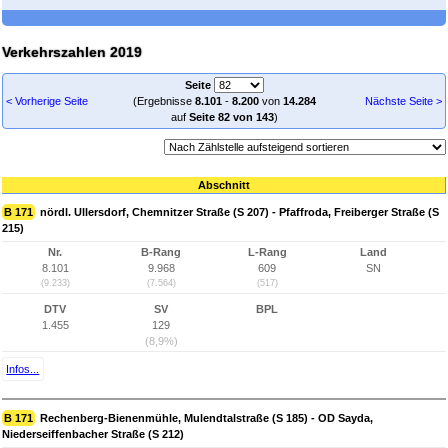
Verkehrszahlen 2019
Seite
< Vorherige Seite
(Ergebnisse
8.101
-
8.200
von
14.284
Nächste Seite >
auf
Seite 82 von 143
)
Abschnitt
B 171
nördl. Ullersdorf, Chemnitzer Straße (S 207) - Pfaffroda, Freiberger Straße (S
215)
Nr.
B-Rang
L-Rang
Land
8.101
9.968
609
SN
(9.233)
(7.564)
(517)
DTV
SV
BPL
1.455
129
(8,9%)
Infos...
B 171
Rechenberg-Bienenmühle, Mulendtalstraße (S 185) - OD Sayda,
Niederseiffenbacher Straße (S 212)