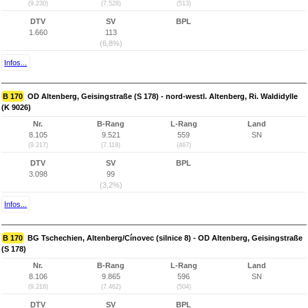
(9.230)
(7.528)
(513)
DTV
SV
BPL
1.660
113
(6,8%)
Infos...
B 170
OD Altenberg, Geisingstraße (S 178) - nord-westl. Altenberg, Ri. Waldidylle
(K 9026)
Nr.
B-Rang
L-Rang
Land
8.105
9.521
559
SN
(9.217)
(7.119)
(467)
DTV
SV
BPL
3.098
99
(3,2%)
Infos...
B 170
BG Tschechien, Altenberg/Cínovec (silnice 8) - OD Altenberg, Geisingstraße
(S 178)
Nr.
B-Rang
L-Rang
Land
8.106
9.865
596
SN
(9.216)
(7.462)
(504)
DTV
SV
BPL