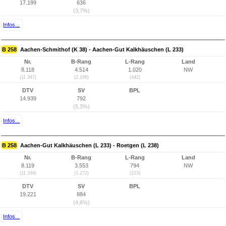
17.199
636
(3,7%)
Infos...
B 258
Aachen-Schmithof (K 38) - Aachen-Gut Kalkhäuschen (L 233)
Nr.
B-Rang
L-Rang
Land
8.118
4.514
1.020
NW
(11.347)
(2.166)
(442)
DTV
SV
BPL
14.939
792
(5,3%)
Infos...
B 258
Aachen-Gut Kalkhäuschen (L 233) - Roetgen (L 238)
Nr.
B-Rang
L-Rang
Land
8.119
3.553
794
NW
(11.348)
(1.272)
(223)
DTV
SV
BPL
19.221
884
(4,6%)
Infos...