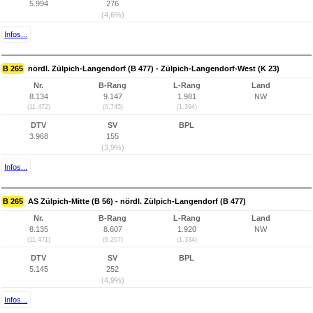
5.994
276
(4,6%)
Infos...
B 265
nördl. Zülpich-Langendorf (B 477) - Zülpich-Langendorf-West (K 23)
Nr.
B-Rang
L-Rang
Land
8.134
9.147
1.981
NW
(11.472)
(6.745)
(1.394)
DTV
SV
BPL
3.968
155
(3,9%)
Infos...
B 265
AS Zülpich-Mitte (B 56) - nördl. Zülpich-Langendorf (B 477)
Nr.
B-Rang
L-Rang
Land
8.135
8.607
1.920
NW
(11.471)
(6.207)
(1.334)
DTV
SV
BPL
5.145
252
(4,9%)
Infos...