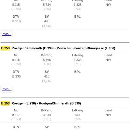
Nr.
B-Rang
L-Rang
Land
8.115
5.734
1.326
NW
(11.500)
(3.357)
(744)
DTV
SV
BPL
11.319
498
(4,4%)
Infos...
B 258
Roetgen/Simmerath (B 399) - Monschau-Konzen-Blumgasse (L 106)
Nr.
B-Rang
L-Rang
Land
8.116
5.766
1.333
NW
(11.350)
(3.389)
(751)
DTV
SV
BPL
11.236
416
(3,7%)
Infos...
B 258
Roetgen (L 238) - Roetgen/Simmerath (B 399)
Nr.
B-Rang
L-Rang
Land
8.117
3.934
873
NW
(11.349)
(1.618)
(298)
DTV
SV
BPL