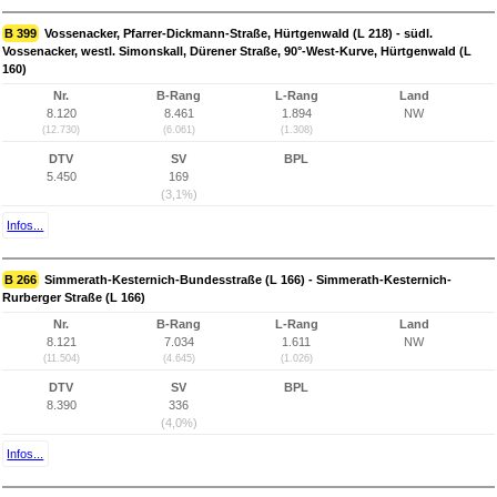
B 399
Vossenacker, Pfarrer-Dickmann-Straße, Hürtgenwald (L 218) - südl.
Vossenacker, westl. Simonskall, Dürener Straße, 90°-West-Kurve, Hürtgenwald (L
160)
Nr.
B-Rang
L-Rang
Land
8.120
8.461
1.894
NW
(12.730)
(6.061)
(1.308)
DTV
SV
BPL
5.450
169
(3,1%)
Infos...
B 266
Simmerath-Kesternich-Bundesstraße (L 166) - Simmerath-Kesternich-
Rurberger Straße (L 166)
Nr.
B-Rang
L-Rang
Land
8.121
7.034
1.611
NW
(11.504)
(4.645)
(1.026)
DTV
SV
BPL
8.390
336
(4,0%)
Infos...