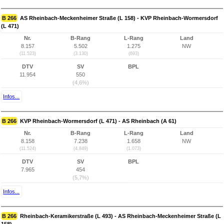
B 266
AS Rheinbach-Meckenheimer Straße (L 158) - KVP Rheinbach-Wormersdorf
(L 471)
Nr.
B-Rang
L-Rang
Land
8.157
5.502
1.275
NW
(11.523)
(3.130)
(693)
DTV
SV
BPL
11.954
550
(4,6%)
Infos...
B 266
KVP Rheinbach-Wormersdorf (L 471) - AS Rheinbach (A 61)
Nr.
B-Rang
L-Rang
Land
8.158
7.238
1.658
NW
(11.524)
(4.849)
(1.073)
DTV
SV
BPL
7.965
454
(5,7%)
Infos...
B 266
Rheinbach-Keramikerstraße (L 493) - AS Rheinbach-Meckenheimer Straße (L