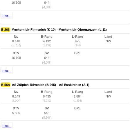
16.108
644
(4,0%)
Infos...
B 266
Mechernich-Firmenich (K 10) - Mechernich-Obergartzem (L 11)
Nr.
B-Rang
L-Rang
Land
8.148
4.192
925
NW
(11.516)
(1.857)
(349)
DTV
SV
BPL
16.108
644
(4,0%)
Infos...
B 56n
AS Zülpich-Rövenich (B 265) - AS Euskirchen (A 1)
Nr.
B-Rang
L-Rang
Land
8.149
8.435
1.884
NW
(7.004)
(6.035)
(1.298)
DTV
SV
BPL
5.505
545
(9,9%)
Infos...