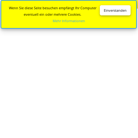
Diese Seite wird nicht mehr aktualisiert.
Zur neuen Seite
Wenn Sie diese Seite besuchen empfängt Ihr Computer
Einverstanden
eventuell ein oder mehrere Cookies.
Mehr Informationen