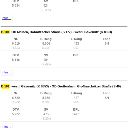
DTV
SV
BPL
5.634
524
(9,3%)
Infos...
B 101
OD Meißen, Bohnitzscher Straße (S 177) - westl. Gävernitz (K 8553)
Nr.
B-Rang
L-Rang
Land
6.319
8.606
453
SN
(8.720)
(6.206)
(361)
DTV
SV
BPL
5.146
484
(9,4%)
Infos...
B 101
westl. Gävernitz (K 8553) - OD Großenhain, Großraschützer Straße (S 40)
Nr.
B-Rang
L-Rang
Land
6.320
8.330
427
SN
(8.721)
(5.930)
(335)
DTV
SV
BPL
5.722
475
WB*
(8,3%)
Infos...