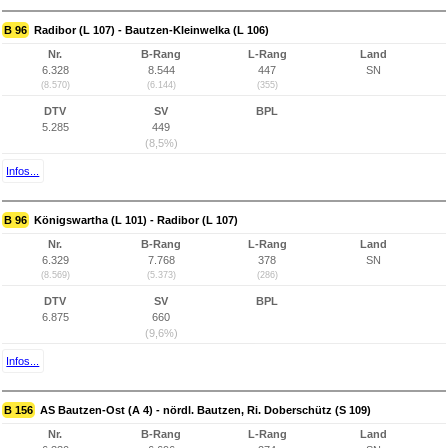
B 96
Radibor (L 107) - Bautzen-Kleinwelka (L 106)
Nr.
B-Rang
L-Rang
Land
6.328
8.544
447
SN
(8.570)
(6.144)
(355)
DTV
SV
BPL
5.285
449
(8,5%)
Infos...
B 96
Königswartha (L 101) - Radibor (L 107)
Nr.
B-Rang
L-Rang
Land
6.329
7.768
378
SN
(8.569)
(5.373)
(286)
DTV
SV
BPL
6.875
660
(9,6%)
Infos...
B 156
AS Bautzen-Ost (A 4) - nördl. Bautzen, Ri. Doberschütz (S 109)
Nr.
B-Rang
L-Rang
Land