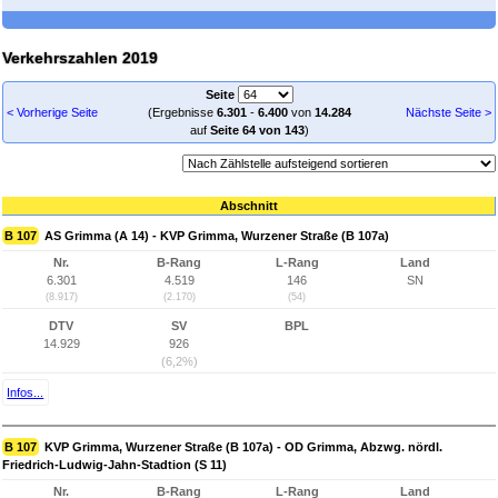
Verkehrszahlen 2019
Seite
< Vorherige Seite
(Ergebnisse
6.301
-
6.400
von
14.284
Nächste Seite >
auf
Seite 64 von 143
)
Abschnitt
B 107
AS Grimma (A 14) - KVP Grimma, Wurzener Straße (B 107a)
Nr.
B-Rang
L-Rang
Land
6.301
4.519
146
SN
(8.917)
(2.170)
(54)
DTV
SV
BPL
14.929
926
(6,2%)
Infos...
B 107
KVP Grimma, Wurzener Straße (B 107a) - OD Grimma, Abzwg. nördl.
Friedrich-Ludwig-Jahn-Stadtion (S 11)
Nr.
B-Rang
L-Rang
Land