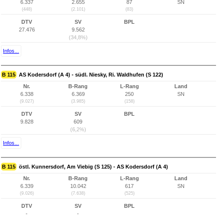
6.337
2.655
87
SN
(448)
(2.101)
(83)
DTV
SV
BPL
27.476
9.562
(34,8%)
Infos...
B 115
AS Kodersdorf (A 4) - südl. Niesky, Ri. Waldhufen (S 122)
Nr.
B-Rang
L-Rang
Land
6.338
6.369
250
SN
(9.027)
(3.985)
(158)
DTV
SV
BPL
9.828
609
(6,2%)
Infos...
B 115
östl. Kunnersdorf, Am Viebig (S 125) - AS Kodersdorf (A 4)
Nr.
B-Rang
L-Rang
Land
6.339
10.042
617
SN
(9.026)
(7.638)
(525)
DTV
SV
BPL
-
-