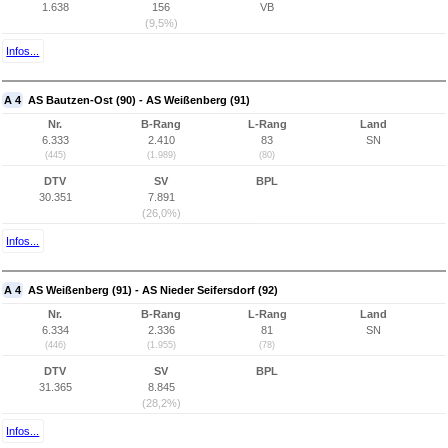
1.638
156
VB
(9,5%)
Infos...
A 4
AS Bautzen-Ost (90) - AS Weißenberg (91)
Nr.
B-Rang
L-Rang
Land
6.333
2.410
83
SN
(445)
(1.989)
(80)
DTV
SV
BPL
30.351
7.891
(26,0%)
Infos...
A 4
AS Weißenberg (91) - AS Nieder Seifersdorf (92)
Nr.
B-Rang
L-Rang
Land
6.334
2.336
81
SN
(446)
(1.955)
(78)
DTV
SV
BPL
31.365
8.845
(28,2%)
Infos...