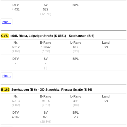
DTV
SV
BPL
4.431
572
(12,9%)
Infos...
GVS
südl. Riesa, Leipziger Straße (K 8561) - Seerhausen (B 6)
Nr.
B-Rang
L-Rang
Land
6.312
10.042
617
SN
(9.166)
(7.638)
(525)
DTV
SV
BPL
-
-
(-)
Infos...
B 169
Seerhausen (B 6) - OD Stauchitz, Riesaer Straße (S 86)
Nr.
B-Rang
L-Rang
Land
6.313
9.014
498
SN
(9.167)
(6.613)
(406)
DTV
SV
BPL
4.267
875
VB
(20,5%)