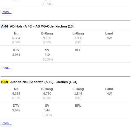
(11,5%)
Infos...
A 44
AD Holz (A 46) - AS MG-Odenkirchen (13)
Nr.
B-Rang
L-Rang
Land
6.354
9.139
1.980
NW
(1.549)
(2.509)
(592)
DTV
SV
BPL
3.981
410
(10,3%)
Infos...
B 59
Jüchen-Neu Spenrath (K 19) - Jüchen (L 31)
Nr.
B-Rang
L-Rang
Land
6.355
6.730
1.546
NW
(7.135)
(4.345)
(963)
DTV
SV
BPL
9.042
344
(3,8%)
Infos...