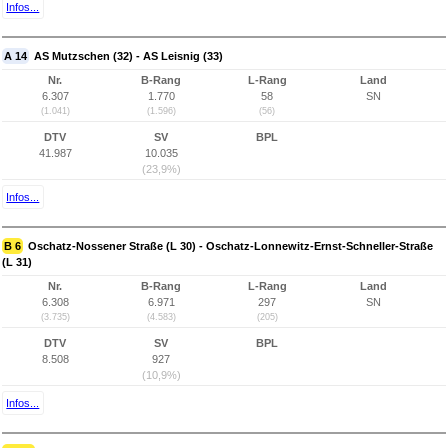
Infos...
A 14
AS Mutzschen (32) - AS Leisnig (33)
Nr.
B-Rang
L-Rang
Land
6.307
1.770
58
SN
(1.041)
(1.596)
(56)
DTV
SV
BPL
41.987
10.035
(23,9%)
Infos...
B 6
Oschatz-Nossener Straße (L 30) - Oschatz-Lonnewitz-Ernst-Schneller-Straße
(L 31)
Nr.
B-Rang
L-Rang
Land
6.308
6.971
297
SN
(3.735)
(4.583)
(205)
DTV
SV
BPL
8.508
927
(10,9%)
Infos...