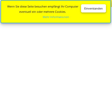
Diese Seite wird nicht mehr aktualisiert.
Zur neuen Seite
Wenn Sie diese Seite besuchen empfängt Ihr Computer
Einverstanden
eventuell ein oder mehrere Cookies.
Mehr Informationen