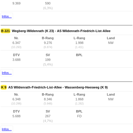
9.369
590
(6,3%)
Infos...
B 221
Wegberg-Wildenrath (K 23) - AS Wildenrath-Friedrich-List-Allee
Nr.
B-Rang
L-Rang
Land
6.347
9.276
1.998
NW
(10.293)
(6.874)
(1.411)
DTV
SV
BPL
3.688
199
(5,4%)
Infos...
K 9
AS Wildenrath-Friedrich-List-Allee - Wassenberg-Heesweg (K 9)
Nr.
B-Rang
L-Rang
Land
6.348
8.346
1.868
NW
(10.296)
(5.946)
(1.282)
DTV
SV
BPL
5.688
267
FD
(4,7%)
Infos...