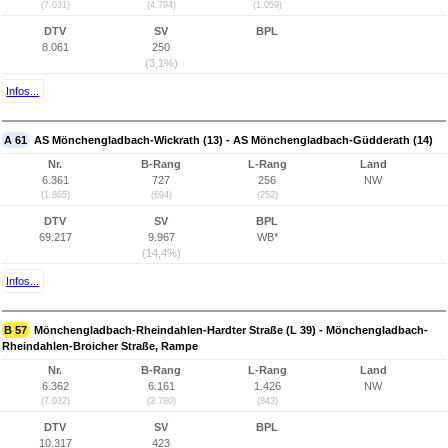
(7.031)
(4.794)
(1.059)
DTV
SV
BPL
8.061
250
(3,1%)
Infos...
A 61
AS Mönchengladbach-Wickrath (13) - AS Mönchengladbach-Güdderath (14)
Nr.
B-Rang
L-Rang
Land
6.361
727
256
NW
(1.865)
(694)
(252)
DTV
SV
BPL
69.217
9.967
WB*
(14,4%)
Infos...
B 57
Mönchengladbach-Rheindahlen-Hardter Straße (L 39) - Mönchengladbach-
Rheindahlen-Broicher Straße, Rampe
Nr.
B-Rang
L-Rang
Land
6.362
6.161
1.426
NW
(7.032)
(3.780)
(843)
DTV
SV
BPL
10.317
423