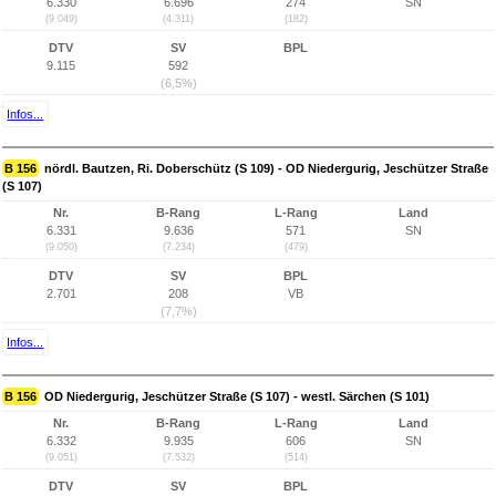
6.330
6.696
274
SN
(9.049)
(4.311)
(182)
DTV
SV
BPL
9.115
592
(6,5%)
Infos...
B 156
nördl. Bautzen, Ri. Doberschütz (S 109) - OD Niedergurig, Jeschützer Straße
(S 107)
Nr.
B-Rang
L-Rang
Land
6.331
9.636
571
SN
(9.050)
(7.234)
(479)
DTV
SV
BPL
2.701
208
VB
(7,7%)
Infos...
B 156
OD Niedergurig, Jeschützer Straße (S 107) - westl. Särchen (S 101)
Nr.
B-Rang
L-Rang
Land
6.332
9.935
606
SN
(9.051)
(7.532)
(514)
DTV
SV
BPL