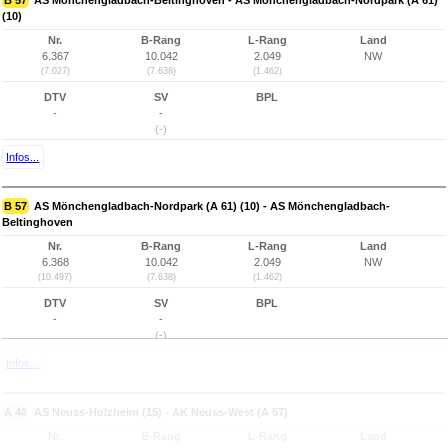
B 57
AS Mönchengladbach-Beltinghoven - AS Mönchengladbach-Nordpark (A 61)
(10)
Nr.
B-Rang
L-Rang
Land
6.367
10.042
2.049
NW
(7.027)
(7.638)
(1.462)
DTV
SV
BPL
-
-
(-)
Infos...
B 57
AS Mönchengladbach-Nordpark (A 61) (10) - AS Mönchengladbach-
Beltinghoven
Nr.
B-Rang
L-Rang
Land
6.368
10.042
2.049
NW
(10.497)
(7.638)
(1.462)
DTV
SV
BPL
-
-
(-)
Infos...
A 46
AS Neuss-Holzheim (15) - AK Neuss-West (A 57)
Nr.
B-Rang
L-Rang
Land