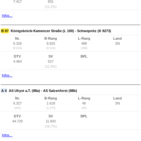
7.417
831
(11,2%)
Infos...
B 97
Königsbrück-Kamenzer Straße (L 100) - Schwepnitz (K 9273)
Nr.
B-Rang
L-Rang
Land
6.326
8.920
488
SN
(8.616)
(6.519)
(396)
DTV
SV
BPL
4.464
527
(11,8%)
Infos...
A 4
AS Uhyst a.T. (88a) - AS Salzenforst (88b)
Nr.
B-Rang
L-Rang
Land
6.327
1.618
46
SN
(442)
(1.475)
(45)
DTV
SV
BPL
44.729
11.943
(26,7%)
Infos...