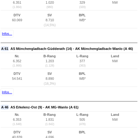
6.351
1.020
329
NW
(1.864)
(960)
(320)
DTV
SV
BPL
60.069
8.710
WB*
(14,5%)
Infos...
A 61
AS Mönchengladbach-Güdderath (14) - AK Mönchengladbach-Wanlo (A 46)
Nr.
B-Rang
L-Rang
Land
6.352
1.203
377
NW
(1.866)
(1.128)
(363)
DTV
SV
BPL
54.541
8.890
WB*
(16,3%)
Infos...
A 46
AS Erkelenz-Ost (9) - AK MG-Wanlo (A 61)
Nr.
B-Rang
L-Rang
Land
6.353
1.831
505
NW
(1.648)
(1.642)
(476)
DTV
SV
BPL
40.839
4.696