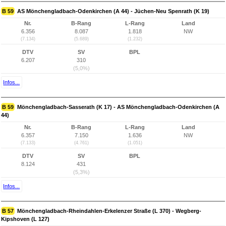
B 59
AS Mönchengladbach-Odenkirchen (A 44) - Jüchen-Neu Spenrath (K 19)
Nr.
B-Rang
L-Rang
Land
6.356
8.087
1.818
NW
(7.134)
(5.689)
(1.232)
DTV
SV
BPL
6.207
310
(5,0%)
Infos...
B 59
Mönchengladbach-Sasserath (K 17) - AS Mönchengladbach-Odenkirchen (A
44)
Nr.
B-Rang
L-Rang
Land
6.357
7.150
1.636
NW
(7.133)
(4.761)
(1.051)
DTV
SV
BPL
8.124
431
(5,3%)
Infos...
B 57
Mönchengladbach-Rheindahlen-Erkelenzer Straße (L 370) - Wegberg-
Kipshoven (L 127)