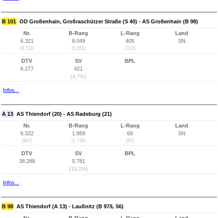
B 101
OD Großenhain, Großraschützer Straße (S 40) - AS Großenhain (B 98)
Nr.
B-Rang
L-Rang
Land
6.321
8.049
405
SN
(8.722)
(5.651)
(313)
DTV
SV
BPL
6.277
421
(6,7%)
Infos...
A 13
AS Thiendorf (20) - AS Radeburg (21)
Nr.
B-Rang
L-Rang
Land
6.322
1.959
69
SN
(997)
(1.730)
(67)
DTV
SV
BPL
38.288
5.781
(15,1%)
Infos...
B 98
AS Thiendorf (A 13) - Laußnitz (B 97/L 56)