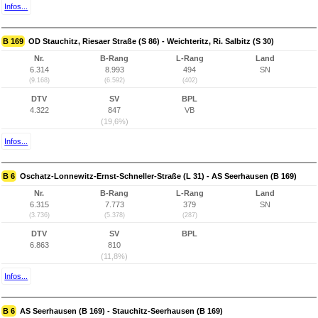
Infos...
B 169
OD Stauchitz, Riesaer Straße (S 86) - Weichteritz, Ri. Salbitz (S 30)
Nr.
B-Rang
L-Rang
Land
6.314
8.993
494
SN
(9.168)
(6.592)
(402)
DTV
SV
BPL
4.322
847
VB
(19,6%)
Infos...
B 6
Oschatz-Lonnewitz-Ernst-Schneller-Straße (L 31) - AS Seerhausen (B 169)
Nr.
B-Rang
L-Rang
Land
6.315
7.773
379
SN
(3.736)
(5.378)
(287)
DTV
SV
BPL
6.863
810
(11,8%)
Infos...
B 6
AS Seerhausen (B 169) - Stauchitz-Seerhausen (B 169)