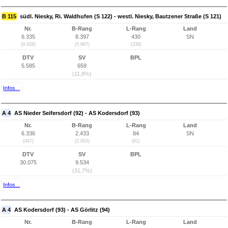
B 115
südl. Niesky, Ri. Waldhufen (S 122) - westl. Niesky, Bautzener Straße (S 121)
Nr.
B-Rang
L-Rang
Land
6.335
8.397
430
SN
(9.028)
(5.997)
(338)
DTV
SV
BPL
5.585
659
(11,8%)
Infos...
A 4
AS Nieder Seifersdorf (92) - AS Kodersdorf (93)
Nr.
B-Rang
L-Rang
Land
6.336
2.433
84
SN
(447)
(2.002)
(81)
DTV
SV
BPL
30.075
9.534
(31,7%)
Infos...
A 4
AS Kodersdorf (93) - AS Görlitz (94)
Nr.
B-Rang
L-Rang
Land