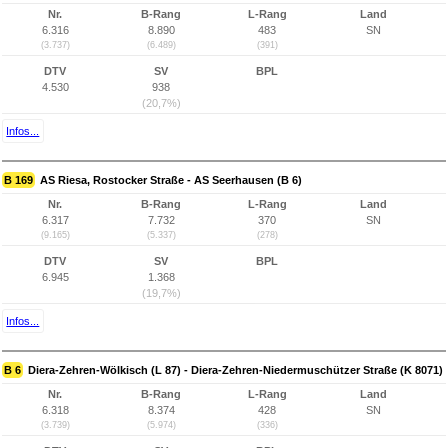
Nr.
B-Rang
L-Rang
Land
6.316
8.890
483
SN
(3.737)
(6.489)
(391)
DTV
SV
BPL
4.530
938
(20,7%)
Infos...
B 169
AS Riesa, Rostocker Straße - AS Seerhausen (B 6)
Nr.
B-Rang
L-Rang
Land
6.317
7.732
370
SN
(9.165)
(5.337)
(278)
DTV
SV
BPL
6.945
1.368
(19,7%)
Infos...
B 6
Diera-Zehren-Wölkisch (L 87) - Diera-Zehren-Niedermuschützer Straße (K 8071)
Nr.
B-Rang
L-Rang
Land
6.318
8.374
428
SN
(3.739)
(5.974)
(336)