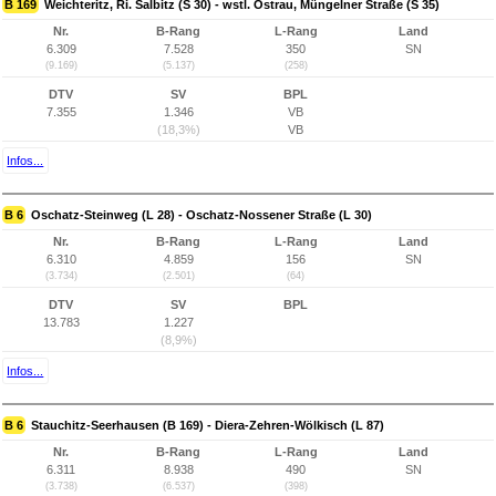
B 169
Weichteritz, Ri. Salbitz (S 30) - wstl. Ostrau, Müngelner Straße (S 35)
Nr.
B-Rang
L-Rang
Land
6.309
7.528
350
SN
(9.169)
(5.137)
(258)
DTV
SV
BPL
7.355
1.346
VB
(18,3%)
VB
Infos...
B 6
Oschatz-Steinweg (L 28) - Oschatz-Nossener Straße (L 30)
Nr.
B-Rang
L-Rang
Land
6.310
4.859
156
SN
(3.734)
(2.501)
(64)
DTV
SV
BPL
13.783
1.227
(8,9%)
Infos...
B 6
Stauchitz-Seerhausen (B 169) - Diera-Zehren-Wölkisch (L 87)
Nr.
B-Rang
L-Rang
Land
6.311
8.938
490
SN
(3.738)
(6.537)
(398)