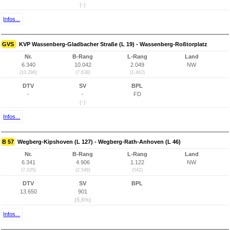
(-)
Infos...
GVS
KVP Wassenberg-Gladbacher Straße (L 19) - Wassenberg-Roßtorplatz
Nr.
B-Rang
L-Rang
Land
6.340
10.042
2.049
NW
(10.298)
(7.638)
(1.462)
DTV
SV
BPL
-
-
FD
(-)
Infos...
B 57
Wegberg-Kipshoven (L 127) - Wegberg-Rath-Anhoven (L 46)
Nr.
B-Rang
L-Rang
Land
6.341
4.906
1.122
NW
(7.035)
(2.546)
(542)
DTV
SV
BPL
13.650
901
(6,6%)
Infos...