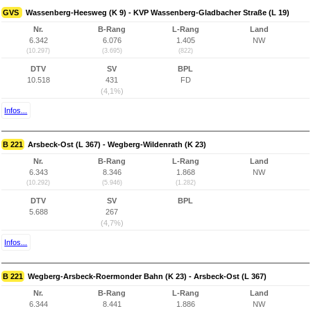
GVS
Wassenberg-Heesweg (K 9) - KVP Wassenberg-Gladbacher Straße (L 19)
Nr.
B-Rang
L-Rang
Land
6.342
6.076
1.405
NW
(10.297)
(3.695)
(822)
DTV
SV
BPL
10.518
431
FD
(4,1%)
Infos...
B 221
Arsbeck-Ost (L 367) - Wegberg-Wildenrath (K 23)
Nr.
B-Rang
L-Rang
Land
6.343
8.346
1.868
NW
(10.292)
(5.946)
(1.282)
DTV
SV
BPL
5.688
267
(4,7%)
Infos...
B 221
Wegberg-Arsbeck-Roermonder Bahn (K 23) - Arsbeck-Ost (L 367)
Nr.
B-Rang
L-Rang
Land
6.344
8.441
1.886
NW