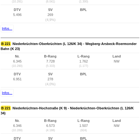
(10.291)
(6.041)
(1.300)
DTV
SV
BPL
5.496
269
(4,9%)
Infos...
B 221
Niederkrüchten-Oberkrüchten (L 126/K 34) - Wegberg-Arsbeck-Roermonder
Bahn (K 23)
Nr.
B-Rang
L-Rang
Land
6.345
7.728
1.762
NW
(10.290)
(5.333)
(1.177)
DTV
SV
BPL
6.951
278
(4,0%)
Infos...
B 221
Niederkrüchten-Hochstraße (K 9) - Niederkrüchten-Oberkrüchten (L 126/K
34)
Nr.
B-Rang
L-Rang
Land
6.346
6.573
1.507
NW
(10.289)
(4.188)
(924)
DTV
SV
BPL