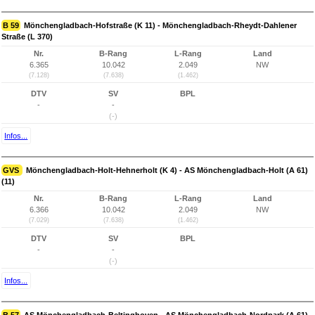
B 59
Mönchengladbach-Hofstraße (K 11) - Mönchengladbach-Rheydt-Dahlener
Straße (L 370)
Nr.
B-Rang
L-Rang
Land
6.365
10.042
2.049
NW
(7.128)
(7.638)
(1.462)
DTV
SV
BPL
-
-
(-)
Infos...
GVS
Mönchengladbach-Holt-Hehnerholt (K 4) - AS Mönchengladbach-Holt (A 61)
(11)
Nr.
B-Rang
L-Rang
Land
6.366
10.042
2.049
NW
(7.029)
(7.638)
(1.462)
DTV
SV
BPL
-
-
(-)
Infos...