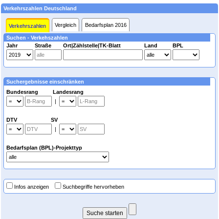
Verkehrszahlen Deutschland
Vergleich
Bedarfsplan 2016
Verkehrszahlen
Suchen - Verkehszahlen
Jahr
Straße
Ort|Zählstelle|TK-Blatt
Land
BPL
Suchergebnisse einschränken
Bundesrang Landesrang
|
DTV SV
|
Bedarfsplan (BPL)-Projekttyp
Infos anzeigen
Suchbegriffe hervorheben