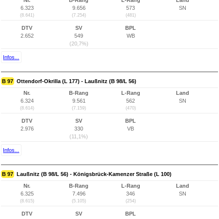
Nr.
B-Rang
L-Rang
Land
6.323
9.656
573
SN
(8.641)
(7.254)
(481)
DTV
SV
BPL
2.652
549
WB
(20,7%)
Infos...
B 97
Ottendorf-Okrilla (L 177) - Laußnitz (B 98/L 56)
Nr.
B-Rang
L-Rang
Land
6.324
9.561
562
SN
(8.614)
(7.159)
(470)
DTV
SV
BPL
2.976
330
VB
(11,1%)
Infos...
B 97
Laußnitz (B 98/L 56) - Königsbrück-Kamenzer Straße (L 100)
Nr.
B-Rang
L-Rang
Land
6.325
7.496
346
SN
(8.615)
(5.105)
(254)
DTV
SV
BPL