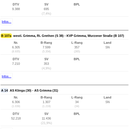
DTV
SV
BPL
9.388
695
(7,4%)
Infos...
B 107a
westl. Grimma, Ri. Grethen (S 38) - KVP Grimma, Wurzener Straße (B 107)
Nr.
B-Rang
L-Rang
Land
6.305
7.599
357
SN
(8.935)
(5.204)
(265)
DTV
SV
BPL
7.210
353
(4,9%)
Infos...
A 14
AS Klinga (30) - AS Grimma (31)
Nr.
B-Rang
L-Rang
Land
6.306
1.307
34
SN
(1.039)
(1.219)
(34)
DTV
SV
BPL
52.218
11.436
(21,9%)