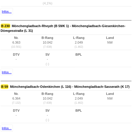
(4,1%)
Infos...
B 230
Mönchengladbach-Rheydt (B 59/K 1) - Mönchengladbach-Giesenkirchen-
Dömgesstraße (L 31)
Nr.
B-Rang
L-Rang
Land
6.363
10.042
2.049
NW
(10.501)
(7.638)
(1.462)
DTV
SV
BPL
-
-
(-)
Infos...
B 59
Mönchengladbach-Odenkirchen (L 116) - Mönchengladbach-Sasserath (K 17)
Nr.
B-Rang
L-Rang
Land
6.364
10.042
2.049
NW
(7.132)
(7.638)
(1.462)
DTV
SV
BPL
-
-
(-)
Infos...