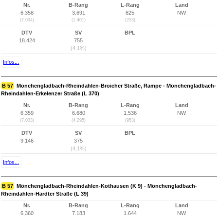
Nr.
B-Rang
L-Rang
Land
6.358
3.691
825
NW
(7.034)
(1.401)
(253)
DTV
SV
BPL
18.424
755
(4,1%)
Infos...
B 57
Mönchengladbach-Rheindahlen-Broicher Straße, Rampe - Mönchengladbach-
Rheindahlen-Erkelenzer Straße (L 370)
Nr.
B-Rang
L-Rang
Land
6.359
6.680
1.536
NW
(7.033)
(4.295)
(953)
DTV
SV
BPL
9.146
375
(4,1%)
Infos...
B 57
Mönchengladbach-Rheindahlen-Kothausen (K 9) - Mönchengladbach-
Rheindahlen-Hardter Straße (L 39)
Nr.
B-Rang
L-Rang
Land
6.360
7.183
1.644
NW