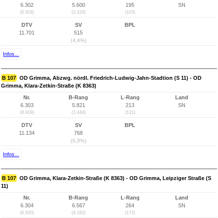
6.302
5.600
195
SN
(8.918)
(3.226)
(103)
DTV
SV
BPL
11.701
515
(4,4%)
Infos...
B 107
OD Grimma, Abzwg. nördl. Friedrich-Ludwig-Jahn-Stadtion (S 11) - OD
Grimma, Klara-Zetkin-Straße (K 8363)
Nr.
B-Rang
L-Rang
Land
6.303
5.821
213
SN
(8.919)
(3.444)
(121)
DTV
SV
BPL
11.134
768
(6,9%)
Infos...
B 107
OD Grimma, Klara-Zetkin-Straße (K 8363) - OD Grimma, Leipziger Straße (S
11)
Nr.
B-Rang
L-Rang
Land
6.304
6.567
264
SN
(8.920)
(4.182)
(172)