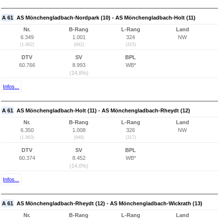
A 61
AS Mönchengladbach-Nordpark (10) - AS Mönchengladbach-Holt (11)
Nr.
B-Rang
L-Rang
Land
6.349
1.001
324
NW
(1.862)
(942)
(315)
DTV
SV
BPL
60.766
8.993
WB*
(14,8%)
Infos...
A 61
AS Mönchengladbach-Holt (11) - AS Mönchengladbach-Rheydt (12)
Nr.
B-Rang
L-Rang
Land
6.350
1.008
326
NW
(1.863)
(948)
(317)
DTV
SV
BPL
60.374
8.452
WB*
(14,0%)
Infos...
A 61
AS Mönchengladbach-Rheydt (12) - AS Mönchengladbach-Wickrath (13)
Nr.
B-Rang
L-Rang
Land