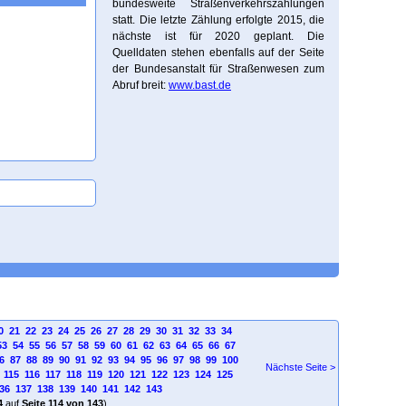
bundesweite Straßenverkehrszählungen
statt. Die letzte Zählung erfolgte 2015, die
nächste ist für 2020 geplant. Die
Quelldaten stehen ebenfalls auf der Seite
der Bundesanstalt für Straßenwesen zum
Abruf breit:
www.bast.de
0
21
22
23
24
25
26
27
28
29
30
31
32
33
34
53
54
55
56
57
58
59
60
61
62
63
64
65
66
67
6
87
88
89
90
91
92
93
94
95
96
97
98
99
100
Nächste Seite >
4
115
116
117
118
119
120
121
122
123
124
125
36
137
138
139
140
141
142
143
4
auf
Seite 114 von 143
)