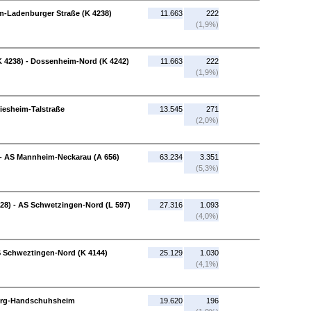
im-Ladenburger Straße (K 4238)
11.663
222
(1,9%)
 4238) - Dossenheim-Nord (K 4242)
11.663
222
(1,9%)
iesheim-Talstraße
13.545
271
(2,0%)
 - AS Mannheim-Neckarau (A 656)
63.234
3.351
(5,3%)
28) - AS Schwetzingen-Nord (L 597)
27.316
1.093
(4,0%)
S Schweztingen-Nord (K 4144)
25.129
1.030
(4,1%)
berg-Handschuhsheim
19.620
196