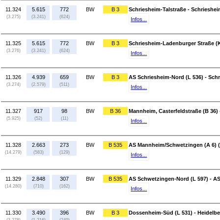
11.324
5.615
772
BW
B 3
Schriesheim-Talstraße - Schrieshe
(3.275)
(3.241)
(624)
Infos...
11.325
5.615
772
BW
B 3
Schriesheim-Ladenburger Straße (K
(3.276)
(3.241)
(624)
Infos...
11.326
4.939
659
BW
B 3
AS Schriesheim-Nord (L 536) - Schr
(3.274)
(2.579)
(511)
Infos...
11.327
917
98
BW
B 36
Mannheim, Casterfeldstraße (B 36)
(5.925)
(52)
(11)
Infos...
11.328
2.663
273
BW
B 535
AS Mannheim/Schwetzingen (A 6) (
(14.279)
(583)
(129)
Infos...
11.329
2.848
307
BW
B 535
AS Schwetzingen-Nord (L 597) - A
(14.280)
(710)
(162)
Infos...
11.330
3.490
396
BW
B 3
Dossenheim-Süd (L 531) - Heidel