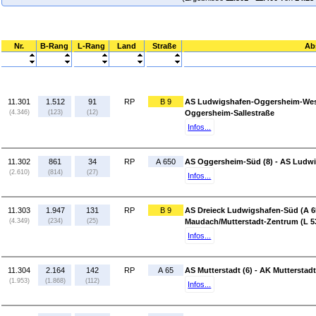
Nr.
B-Rang
L-Rang
Land
Straße
Ab
11.301
1.512
91
RP
B 9
AS Ludwigshafen-Oggersheim-West
(4.346)
(123)
(12)
Oggersheim-Sallestraße
Infos...
11.302
861
34
RP
A 650
AS Oggersheim-Süd (8) - AS Ludwi
(2.610)
(814)
(27)
Infos...
11.303
1.947
131
RP
B 9
AS Dreieck Ludwigshafen-Süd (A 6
(4.349)
(234)
(25)
Maudach/Mutterstadt-Zentrum (L 5
Infos...
11.304
2.164
142
RP
A 65
AS Mutterstadt (6) - AK Mutterstadt
(1.953)
(1.868)
(112)
Infos...