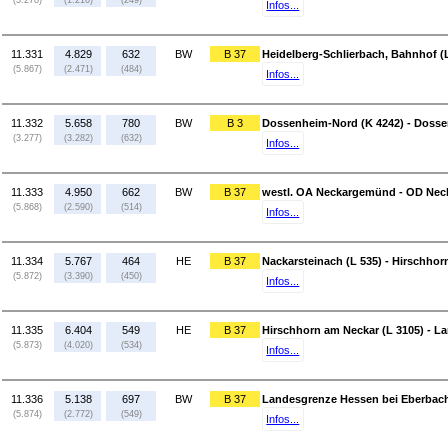
(3.278)
(1.216)
(249)
Infos...
11.331
4.829
632
BW
B 37
Heidelberg-Schlierbach, Bahnhof (
(5.867)
(2.471)
(484)
Infos...
11.332
5.658
780
BW
B 3
Dossenheim-Nord (K 4242) - Dosse
(3.277)
(3.282)
(632)
Infos...
11.333
4.950
662
BW
B 37
westl. OA Neckargemünd - OD Neck
(5.868)
(2.590)
(514)
Infos...
11.334
5.767
464
HE
B 37
Nackarsteinach (L 535) - Hirschhor
(5.872)
(3.390)
(450)
Infos...
11.335
6.404
549
HE
B 37
Hirschhorn am Neckar (L 3105) - L
(5.873)
(4.020)
(534)
Infos...
11.336
5.138
697
BW
B 37
Landesgrenze Hessen bei Eberbach 
(5.874)
(2.772)
(549)
Infos...