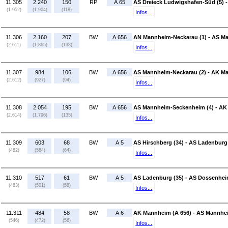
11.305
2.240
150
RP
A 65
AS Dreieck Ludwigshafen-Süd (5) - 
(1.952)
(1.904)
(118)
Infos...
11.306
2.160
207
BW
A 656
AN Mannheim-Neckarau (1) - AS M
(2.611)
(1.865)
(138)
Infos...
11.307
984
106
BW
A 656
AS Mannheim-Neckarau (2) - AK Ma
(2.612)
(927)
(94)
Infos...
11.308
2.054
195
BW
A 656
AS Mannheim-Seckenheim (4) - AK 
(2.614)
(1.796)
(135)
Infos...
11.309
603
68
BW
A 5
AS Hirschberg (34) - AS Ladenburg
(482)
(584)
(64)
Infos...
11.310
517
61
BW
A 5
AS Ladenburg (35) - AS Dossenhei
(483)
(501)
(58)
Infos...
11.311
484
58
BW
A 6
AK Mannheim (A 656) - AS Mannhe
(546)
(472)
(56)
Infos...