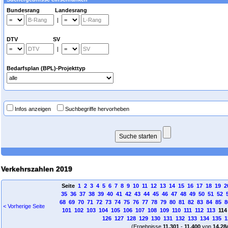
Bundesrang Landesrang
|
DTV SV
|
Bedarfsplan (BPL)-Projekttyp
Infos anzeigen
Suchbegriffe hervorheben
Verkehrszahlen 2019
Seite
1
2
3
4
5
6
7
8
9
10
11
12
13
14
15
16
17
18
19
2
35
36
37
38
39
40
41
42
43
44
45
46
47
48
49
50
51
52
68
69
70
71
72
73
74
75
76
77
78
79
80
81
82
83
84
85
8
< Vorherige Seite
101
102
103
104
105
106
107
108
109
110
111
112
113
11
126
127
128
129
130
131
132
133
134
135
1
(Ergebnisse
11.301
-
11.400
von
14.28