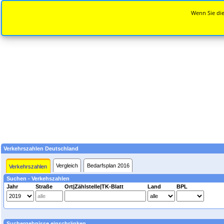
Wenn Sie die
Verkehrszahlen Deutschland
Vergleich
Bedarfsplan 2016
Verkehrszahlen
Suchen - Verkehszahlen
Jahr
Straße
Ort|Zählstelle|TK-Blatt
Land
BPL
Suchergebnisse einschränken