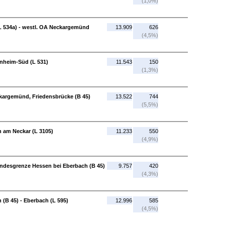
(1,0%)
L 534a) - westl. OA Neckargemünd
13.909
626
(4,5%)
nheim-Süd (L 531)
11.543
150
(1,3%)
argemünd, Friedensbrücke (B 45)
13.522
744
(5,5%)
n am Neckar (L 3105)
11.233
550
(4,9%)
andesgrenze Hessen bei Eberbach (B 45)
9.757
420
(4,3%)
(B 45) - Eberbach (L 595)
12.996
585
(4,5%)