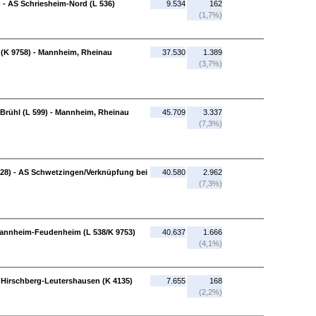
 - AS Schriesheim-Nord (L 536)
9.534
162
(1,7%)
(K 9758) - Mannheim, Rheinau
37.530
1.389
(3,7%)
Brühl (L 599) - Mannheim, Rheinau
45.709
3.337
(7,3%)
28) - AS Schwetzingen/Verknüpfung bei
40.580
2.962
(7,3%)
Mannheim-Feudenheim (L 538/K 9753)
40.637
1.666
(4,1%)
 Hirschberg-Leutershausen (K 4135)
7.655
168
(2,2%)