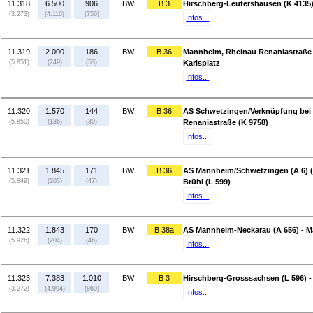
11.318
6.500
906
BW
B 3
Hirschberg-Leutershausen (K 4135)
(3.273)
(4.116)
(756)
Infos...
11.319
2.000
186
BW
B 36
Mannheim, Rheinau Renaniastraße 
(5.851)
(249)
(53)
Karlsplatz
Infos...
11.320
1.570
144
BW
B 36
AS Schwetzingen/Verknüpfung bei 
(5.850)
(136)
(30)
Renaniastraße (K 9758)
Infos...
11.321
1.845
171
BW
B 36
AS Mannheim/Schwetzingen (A 6) (
(5.849)
(205)
(47)
Brühl (L 599)
Infos...
11.322
1.843
170
BW
B 38a
AS Mannheim-Neckarau (A 656) - 
(5.926)
(204)
(46)
Infos...
11.323
7.383
1.010
BW
B 3
Hirschberg-Grosssachsen (L 596) -
(3.272)
(4.994)
(860)
Infos...