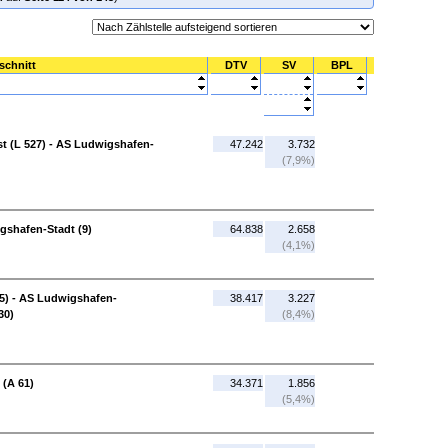
schnitt
DTV
SV
BPL
 (L 527) - AS Ludwigshafen-
47.242
3.732
(7,9%)
gshafen-Stadt (9)
64.838
2.658
(4,1%)
5) - AS Ludwigshafen-
38.417
3.227
30)
(8,4%)
 (A 61)
34.371
1.856
(5,4%)