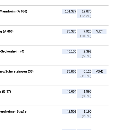
 Mannheim (A 656)
101.377
12.875
(12,7%)
g (A 656)
73.378
7.925
WB*
(10,8%)
-Seckenheim (4)
45.130
2.392
(5,3%)
berg/Schwetzingen (38)
73.863
8.125
VB-E
(11,0%)
g (B 37)
45.654
1.598
(3,5%)
Bergheimer Straße
42.502
1.190
(2,8%)