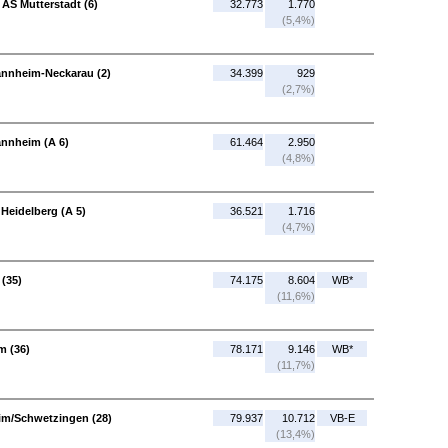
AS Mutterstadt (6)
32.773
1.770
(5,4%)
annheim-Neckarau (2)
34.399
929
(2,7%)
nnheim (A 6)
61.464
2.950
(4,8%)
Heidelberg (A 5)
36.521
1.716
(4,7%)
 (35)
74.175
8.604
WB*
(11,6%)
m (36)
78.171
9.146
WB*
(11,7%)
im/Schwetzingen (28)
79.937
10.712
VB-E
(13,4%)