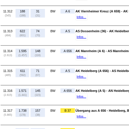
11.312
188
31
BW
A 6
AK Viernheimer Kreuz (A 659) - AK
(545)
(188)
(31)
Infos...
11.313
622
74
BW
A 5
AS Dossenheim (36) - AK Heidelber
(484)
(601)
(70)
Infos...
11.314
1.595
148
BW
A 656
AK Mannheim (A 6) - AS Mannheim
(2.613)
(1.457)
(116)
Infos...
11.315
611
71
BW
A 5
AK Heidelberg (A 656) - AS Heidel
(485)
(592)
(67)
Infos...
11.316
1.571
145
BW
A 656
AK Heidelberg (A 5) - AN Heidelber
(2.615)
(1.441)
(115)
Infos...
11.317
1.738
157
BW
B 37
Übergang aus A 656 - Heidelberg, 
(5.865)
(178)
(38)
Infos...