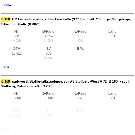
Infos...
B 180
OD Lugau/Erzgebirge, Flockenstraße (S 246) - nördl. OE Lugau/Erzgebirge,
Erlbacher Straße (K 8870)
Nr.
B-Rang
L-Rang
Land
8.067
4.954
162
SN
(9.501)
(2.594)
(70)
DTV
SV
BPL
13.512
689
(5,1%)
Infos...
B 169
süd-westl. Stollberg/Erzgebirge, vor AS Stollberg-West A 72 (B 180) - südl.
Stollberg, Bahnhofstraße (S 258)
Nr.
B-Rang
L-Rang
Land
8.068
4.148
128
SN
(9.189)
(1.815)
(37)
DTV
SV
BPL
16.288
1.254
(7,7%)
Infos...