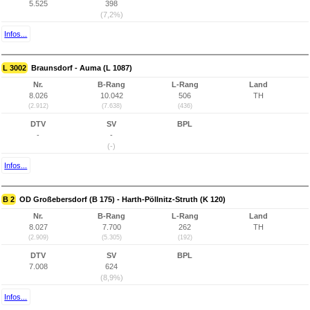
5.525
398
(7,2%)
Infos...
L 3002
Braunsdorf - Auma (L 1087)
Nr.
B-Rang
L-Rang
Land
8.026
10.042
506
TH
(2.912)
(7.638)
(436)
DTV
SV
BPL
-
-
(-)
Infos...
B 2
OD Großebersdorf (B 175) - Harth-Pöllnitz-Struth (K 120)
Nr.
B-Rang
L-Rang
Land
8.027
7.700
262
TH
(2.909)
(5.305)
(192)
DTV
SV
BPL
7.008
624
(8,9%)
Infos...