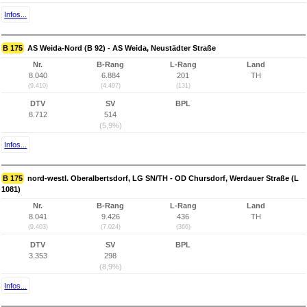
Infos...
B 175
AS Weida-Nord (B 92) - AS Weida, Neustädter Straße
Nr.
B-Rang
L-Rang
Land
8.040
6.884
201
TH
(9.410)
(4.497)
(131)
DTV
SV
BPL
8.712
514
(5,9%)
Infos...
B 175
nord-westl. Oberalbertsdorf, LG SN/TH - OD Chursdorf, Werdauer Straße (L
1081)
Nr.
B-Rang
L-Rang
Land
8.041
9.426
436
TH
(9.403)
(7.024)
(366)
DTV
SV
BPL
3.353
298
(8,9%)
Infos...