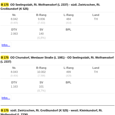
B 175
OD Seelingstädt, Ri. Wolframsdorf (L 2337) - südl. Zwirtzschen, Ri.
Großkundorf (K 525)
Nr.
B-Rang
L-Rang
Land
8.042
9.836
484
TH
(9.405)
(7.433)
(414)
DTV
SV
BPL
2.063
140
(6,8%)
Infos...
B 175
OD Chursdorf, Werdauer Straße (L 1081) - OD Seelingstädt, Ri. Wolframsdorf
(L 2337)
Nr.
B-Rang
L-Rang
Land
8.043
10.002
499
TH
(9.404)
(7.598)
(429)
DTV
SV
BPL
1.163
101
(8,7%)
Infos...
B 175
südl. Zwirtzschen, Ri. Großkundorf (K 525) - westl. Kleinkundorf, Ri.
Wolfersdorf (L 2336)