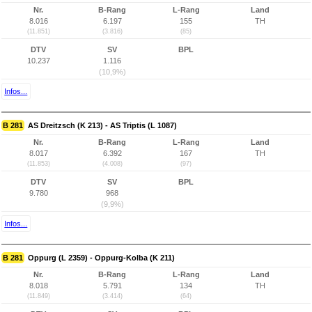
Nr.
B-Rang
L-Rang
Land
8.016
6.197
155
TH
(11.851)
(3.816)
(85)
DTV
SV
BPL
10.237
1.116
(10,9%)
Infos...
B 281
AS Dreitzsch (K 213) - AS Triptis (L 1087)
Nr.
B-Rang
L-Rang
Land
8.017
6.392
167
TH
(11.853)
(4.008)
(97)
DTV
SV
BPL
9.780
968
(9,9%)
Infos...
B 281
Oppurg (L 2359) - Oppurg-Kolba (K 211)
Nr.
B-Rang
L-Rang
Land
8.018
5.791
134
TH
(11.849)
(3.414)
(64)