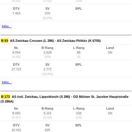
(9.311)
(5.112)
(255)
DTV
SV
BPL
7.403
370
(5,0%)
Infos...
B 93
AS Zwickau-Crossen (L 286) - AS Zwickau-Pölbitz (K 6705)
Nr.
B-Rang
L-Rang
Land
8.054
2.628
86
SN
(8.435)
(559)
(4)
DTV
SV
BPL
27.723
2.772
(10,0%)
Infos...
B 173
AS östl. Zwickau, Lippoldsruh (S 286) - OD Mülsen St. Jacober Hauptstraße
(S 286A)
Nr.
B-Rang
L-Rang
Land
8.055
6.115
228
SN
(9.307)
(3.734)
(136)
DTV
SV
BPL
10.431
605