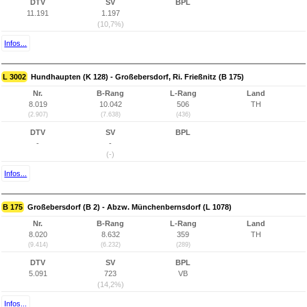
DTV
SV
BPL
11.191
1.197
(10,7%)
Infos...
L 3002
Hundhaupten (K 128) - Großebersdorf, Ri. Frießnitz (B 175)
Nr.
B-Rang
L-Rang
Land
8.019
10.042
506
TH
(2.907)
(7.638)
(436)
DTV
SV
BPL
-
-
(-)
Infos...
B 175
Großebersdorf (B 2) - Abzw. Münchenbernsdorf (L 1078)
Nr.
B-Rang
L-Rang
Land
8.020
8.632
359
TH
(9.414)
(6.232)
(289)
DTV
SV
BPL
5.091
723
VB
(14,2%)
Infos...