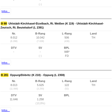
-
-
(-)
Infos...
B 88
Uhlstädt-Kirchhasel-Etzelbach, Ri. Weißen (K 119) - Uhlstädt-Kirchhasel-
Zeutsch, Ri. Beutelsdorf (L 2391)
Nr.
B-Rang
L-Rang
Land
8.012
10.042
506
TH
(8.288)
(7.638)
(436)
DTV
SV
BPL
-
-
WB*
(-)
FD
Infos...
B 281
Oppurg/Döbritz (K 210) - Oppurg (L 2359)
Nr.
B-Rang
L-Rang
Land
8.013
5.625
122
TH
(11.848)
(3.250)
(52)
DTV
SV
BPL
11.646
1.258
(10,8%)
Infos...