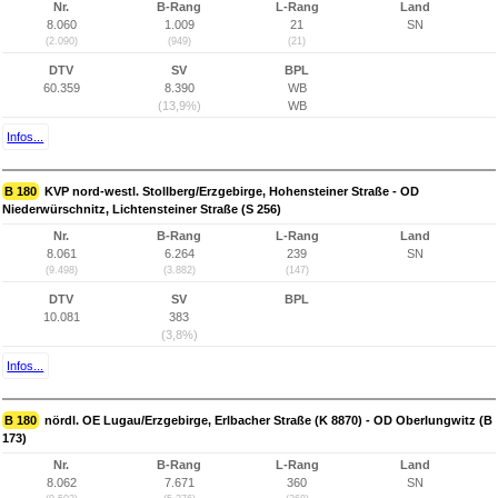
Nr.
B-Rang
L-Rang
Land
8.060
1.009
21
SN
(2.090)
(949)
(21)
DTV
SV
BPL
60.359
8.390
WB
(13,9%)
WB
Infos...
B 180
KVP nord-westl. Stollberg/Erzgebirge, Hohensteiner Straße - OD
Niederwürschnitz, Lichtensteiner Straße (S 256)
Nr.
B-Rang
L-Rang
Land
8.061
6.264
239
SN
(9.498)
(3.882)
(147)
DTV
SV
BPL
10.081
383
(3,8%)
Infos...
B 180
nördl. OE Lugau/Erzgebirge, Erlbacher Straße (K 8870) - OD Oberlungwitz (B
173)
Nr.
B-Rang
L-Rang
Land
8.062
7.671
360
SN