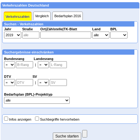
Verkehrszahlen Deutschland
Vergleich
Bedarfsplan 2016
Verkehrszahlen
Suchen - Verkehszahlen
Jahr
Straße
Ort|Zählstelle|TK-Blatt
Land
BPL
Suchergebnisse einschränken
Bundesrang Landesrang
|
DTV SV
|
Bedarfsplan (BPL)-Projekttyp
Infos anzeigen
Suchbegriffe hervorheben