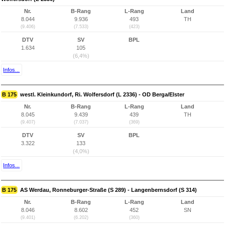
Nr.
B-Rang
L-Rang
Land
8.044
9.936
493
TH
(9.406)
(7.533)
(423)
DTV
SV
BPL
1.634
105
(6,4%)
Infos...
B 175
westl. Kleinkundorf, Ri. Wolfersdorf (L 2336) - OD Berga/Elster
Nr.
B-Rang
L-Rang
Land
8.045
9.439
439
TH
(9.407)
(7.037)
(369)
DTV
SV
BPL
3.322
133
(4,0%)
Infos...
B 175
AS Werdau, Ronneburger-Straße (S 289) - Langenbernsdorf (S 314)
Nr.
B-Rang
L-Rang
Land
8.046
8.602
452
SN
(9.401)
(6.202)
(360)