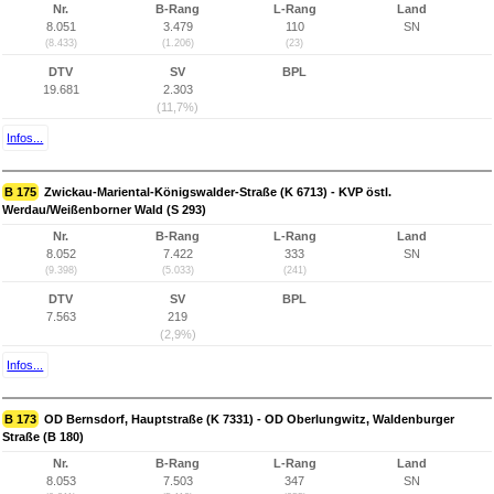
Nr.
B-Rang
L-Rang
Land
8.051
3.479
110
SN
(8.433)
(1.206)
(23)
DTV
SV
BPL
19.681
2.303
(11,7%)
Infos...
B 175
Zwickau-Mariental-Königswalder-Straße (K 6713) - KVP östl.
Werdau/Weißenborner Wald (S 293)
Nr.
B-Rang
L-Rang
Land
8.052
7.422
333
SN
(9.398)
(5.033)
(241)
DTV
SV
BPL
7.563
219
(2,9%)
Infos...
B 173
OD Bernsdorf, Hauptstraße (K 7331) - OD Oberlungwitz, Waldenburger
Straße (B 180)
Nr.
B-Rang
L-Rang
Land
8.053
7.503
347
SN