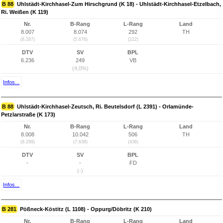
B 88
Uhlstädt-Kirchhasel-Zum Hirschgrund (K 18) - Uhlstädt-Kirchhasel-Etzelbach,
Ri. Weißen (K 119)
Nr.
B-Rang
L-Rang
Land
8.007
8.074
292
TH
(8.287)
(5.676)
(222)
DTV
SV
BPL
6.236
249
VB
(4,0%)
Infos...
B 88
Uhlstädt-Kirchhasel-Zeutsch, Ri. Beutelsdorf (L 2391) - Orlamünde-
Petzlarstraße (K 173)
Nr.
B-Rang
L-Rang
Land
8.008
10.042
506
TH
(8.289)
(7.638)
(436)
DTV
SV
BPL
-
-
FD
(-)
Infos...
B 281
Pößneck-Köstitz (L 1108) - Oppurg/Döbritz (K 210)
Nr.
B-Rang
L-Rang
Land