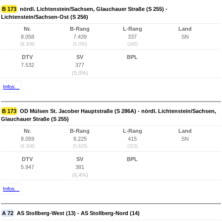
B 173
nördl. Lichtenstein/Sachsen, Glauchauer Straße (S 255) -
Lichtenstein/Sachsen-Ost (S 256)
Nr.
B-Rang
L-Rang
Land
8.058
7.439
337
SN
(9.309)
(5.050)
(245)
DTV
SV
BPL
7.532
377
(5,0%)
Infos...
B 173
OD Mülsen St. Jacober Hauptstraße (S 286A) - nördl. Lichtenstein/Sachsen,
Glauchauer Straße (S 255)
Nr.
B-Rang
L-Rang
Land
8.059
8.225
415
SN
(9.308)
(5.825)
(323)
DTV
SV
BPL
5.947
381
(6,4%)
Infos...
A 72
AS Stollberg-West (13) - AS Stollberg-Nord (14)