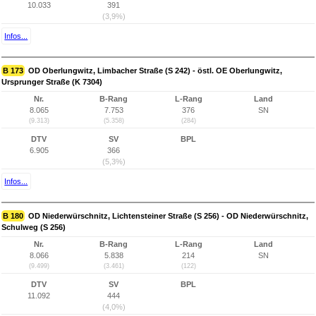
10.033
391
(3,9%)
Infos...
B 173
OD Oberlungwitz, Limbacher Straße (S 242) - östl. OE Oberlungwitz,
Ursprunger Straße (K 7304)
Nr.
B-Rang
L-Rang
Land
8.065
7.753
376
SN
(9.313)
(5.358)
(284)
DTV
SV
BPL
6.905
366
(5,3%)
Infos...
B 180
OD Niederwürschnitz, Lichtensteiner Straße (S 256) - OD Niederwürschnitz,
Schulweg (S 256)
Nr.
B-Rang
L-Rang
Land
8.066
5.838
214
SN
(9.499)
(3.461)
(122)
DTV
SV
BPL
11.092
444
(4,0%)