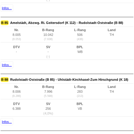
Infos...
B 85
Amelstädt, Abzwg. Ri. Geitersdorf (K 112) - Rudolstadt-Oststraße (B 88)
Nr.
B-Rang
L-Rang
Land
8.005
10.042
506
TH
(8.053)
(7.638)
(436)
DTV
SV
BPL
-
-
WB
(-)
Infos...
B 88
Rudolstadt-Oststraße (B 85) - Uhlstädt-Kirchhasel-Zum Hirschgrund (K 18)
Nr.
B-Rang
L-Rang
Land
8.006
7.996
283
TH
(8.286)
(5.599)
(213)
DTV
SV
BPL
6.388
256
VB
(4,0%)
Infos...