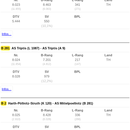
Nr.
B-Rang
L-Rang
Land
8.023
8.463
341
TH
(11.855)
(6.063)
(271)
DTV
SV
BPL
5.444
550
(10,1%)
Infos...
B 281
AS Triptis (L 1087) - AS Triptis (A 9)
Nr.
B-Rang
L-Rang
Land
8.024
7.201
217
TH
(11.854)
(4.812)
(147)
DTV
SV
BPL
8.028
979
(12,2%)
Infos...
B 2
Harth-Pöllnitz-Struth (K 120) - AS Mittelpoellnitz (B 281)
Nr.
B-Rang
L-Rang
Land
8.025
8.428
336
TH
(2.910)
(6.028)
(266)
DTV
SV
BPL