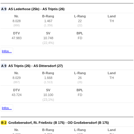
A 9
AS Lederhose (25b) - AS Triptis (26)
Nr.
B-Rang
L-Rang
Land
8.028
1.467
22
TH
(866)
(1.359)
(22)
DTV
SV
BPL
47.983
10.748
FD
(22,4%)
Infos...
A 9
AS Triptis (26) - AS Dittersdorf (27)
Nr.
B-Rang
L-Rang
Land
8.029
1.668
26
TH
(867)
(1.513)
(26)
DTV
SV
BPL
43.724
10.100
FD
(23,1%)
Infos...
B 2
Großebersdorf, Ri. Frießnitz (B 175) - OD Großebersdorf (B 175)
Nr.
B-Rang
L-Rang
Land