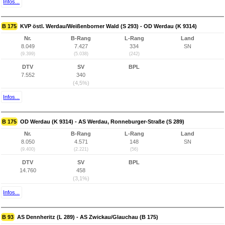
Infos...
B 175
KVP östl. Werdau/Weißenborner Wald (S 293) - OD Werdau (K 9314)
Nr.
B-Rang
L-Rang
Land
8.049
7.427
334
SN
(9.399)
(5.038)
(242)
DTV
SV
BPL
7.552
340
(4,5%)
Infos...
B 175
OD Werdau (K 9314) - AS Werdau, Ronneburger-Straße (S 289)
Nr.
B-Rang
L-Rang
Land
8.050
4.571
148
SN
(9.400)
(2.221)
(56)
DTV
SV
BPL
14.760
458
(3,1%)
Infos...
B 93
AS Dennheritz (L 289) - AS Zwickau/Glauchau (B 175)