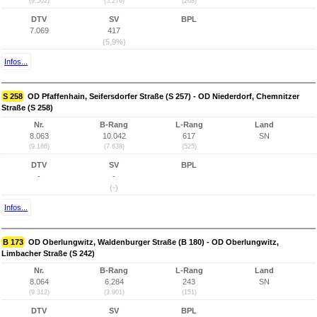
(9.502)
(5.276)
(268)
DTV
SV
BPL
7.069
417
(5,9%)
Infos...
S 258
OD Pfaffenhain, Seifersdorfer Straße (S 257) - OD Niederdorf, Chemnitzer
Straße (S 258)
Nr.
B-Rang
L-Rang
Land
8.063
10.042
617
SN
(9.186)
(7.638)
(525)
DTV
SV
BPL
-
-
(-)
Infos...
B 173
OD Oberlungwitz, Waldenburger Straße (B 180) - OD Oberlungwitz,
Limbacher Straße (S 242)
Nr.
B-Rang
L-Rang
Land
8.064
6.284
243
SN
(9.312)
(3.901)
(151)
DTV
SV
BPL