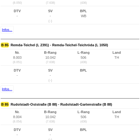
(8.050)
(7.638)
(436)
DTV
SV
BPL
-
-
WB
(-)
Infos...
B 85
Remda-Teichel (L 2391) - Remda-Teichel-Teichröda (L 1050)
Nr.
B-Rang
L-Rang
Land
8.003
10.042
506
TH
(8.051)
(7.638)
(436)
DTV
SV
BPL
-
-
(-)
Infos...
B 85
Rudolstadt-Oststraße (B 88) - Rudolstadt-Gartenstraße (B 88)
Nr.
B-Rang
L-Rang
Land
8.004
10.042
506
TH
(8.054)
(7.638)
(436)
DTV
SV
BPL
-
-
(-)