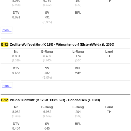
8.030
6.789
197
TH
(2.908)
(4.402)
(127)
DTV
SV
BPL
8.891
791
(8,9%)
Infos...
B 92
Zedlitz-Wolfsgefährt (K 125) - Wünschendorf (Elster)/Weida (L 2330)
Nr.
B-Rang
L-Rang
Land
8.031
6.459
174
TH
(8.389)
(4.075)
(104)
DTV
SV
BPL
9.638
482
WB*
(5,0%)
Infos...
B 92
Weida/Teichwitz (B 175/K 133/K 523) - Hohenölsen (L 1083)
Nr.
B-Rang
L-Rang
Land
8.032
6.982
204
TH
(8.393)
(4.594)
(134)
DTV
SV
BPL
8.484
645