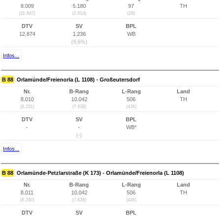
8.009
5.180
97
TH
(11.847)
(2.814)
(29)
DTV
SV
BPL
12.874
1.236
WB
(9,6%)
Infos...
B 88
Orlamünde/Freienorla (L 1108) - Großeutersdorf
Nr.
B-Rang
L-Rang
Land
8.010
10.042
506
TH
(8.291)
(7.638)
(436)
DTV
SV
BPL
-
-
WB*
(-)
Infos...
B 88
Orlamünde-Petzlarstraße (K 173) - Orlamünde/Freienorla (L 1108)
Nr.
B-Rang
L-Rang
Land
8.011
10.042
506
TH
(8.290)
(7.638)
(436)
DTV
SV
BPL