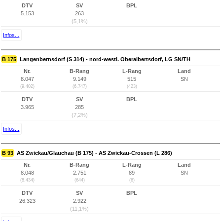
DTV
SV
BPL
5.153
263
(5,1%)
Infos...
B 175
Langenbernsdorf (S 314) - nord-westl. Oberalbertsdorf, LG SN/TH
Nr.
B-Rang
L-Rang
Land
8.047
9.149
515
SN
(9.402)
(6.747)
(423)
DTV
SV
BPL
3.965
285
(7,2%)
Infos...
B 93
AS Zwickau/Glauchau (B 175) - AS Zwickau-Crossen (L 286)
Nr.
B-Rang
L-Rang
Land
8.048
2.751
89
SN
(8.434)
(644)
(6)
DTV
SV
BPL
26.323
2.922
(11,1%)