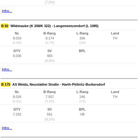
(7,6%)
Infos...
B 92
Wildetaube (K 208/K 322) - Langenwetzendorf (L 1085)
Nr.
B-Rang
L-Rang
Land
8.033
8.174
306
TH
(8.395)
(5.775)
(236)
DTV
SV
BPL
6.036
483
(8,0%)
Infos...
B 175
AS Weida, Neustädter Straße - Harth-Pöllnitz-Burkersdorf
Nr.
B-Rang
L-Rang
Land
8.034
7.557
246
TH
(9.411)
(5.165)
(176)
DTV
SV
BPL
7.292
591
VB
(8,1%)
Infos...