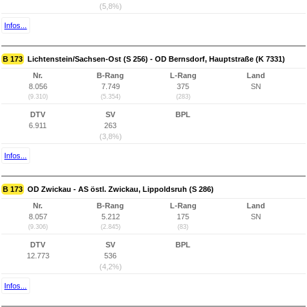
(5,8%)
Infos...
B 173
Lichtenstein/Sachsen-Ost (S 256) - OD Bernsdorf, Hauptstraße (K 7331)
Nr.
B-Rang
L-Rang
Land
8.056
7.749
375
SN
(9.310)
(5.354)
(283)
DTV
SV
BPL
6.911
263
(3,8%)
Infos...
B 173
OD Zwickau - AS östl. Zwickau, Lippoldsruh (S 286)
Nr.
B-Rang
L-Rang
Land
8.057
5.212
175
SN
(9.306)
(2.845)
(83)
DTV
SV
BPL
12.773
536
(4,2%)
Infos...