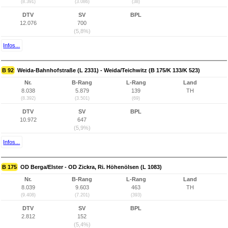
(8.391)
(3.086)
(38)
DTV
SV
BPL
12.076
700
(5,8%)
Infos...
B 92
Weida-Bahnhofstraße (L 2331) - Weida/Teichwitz (B 175/K 133/K 523)
Nr.
B-Rang
L-Rang
Land
8.038
5.879
139
TH
(8.392)
(3.501)
(69)
DTV
SV
BPL
10.972
647
(5,9%)
Infos...
B 175
OD Berga/Elster - OD Zickra, Ri. Höhenölsen (L 1083)
Nr.
B-Rang
L-Rang
Land
8.039
9.603
463
TH
(9.408)
(7.201)
(393)
DTV
SV
BPL
2.812
152
(5,4%)