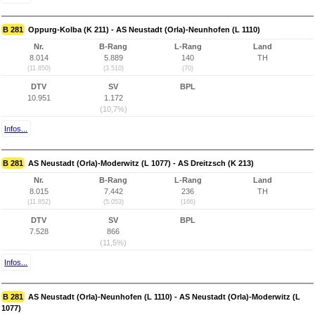
B 281
Oppurg-Kolba (K 211) - AS Neustadt (Orla)-Neunhofen (L 1110)
Nr.
B-Rang
L-Rang
Land
8.014
5.889
140
TH
(11.850)
(3.510)
(70)
DTV
SV
BPL
10.951
1.172
(10,7%)
Infos...
B 281
AS Neustadt (Orla)-Moderwitz (L 1077) - AS Dreitzsch (K 213)
Nr.
B-Rang
L-Rang
Land
8.015
7.442
236
TH
(11.852)
(5.053)
(166)
DTV
SV
BPL
7.528
866
(11,5%)
Infos...
B 281
AS Neustadt (Orla)-Neunhofen (L 1110) - AS Neustadt (Orla)-Moderwitz (L
1077)