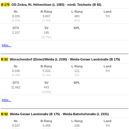
B 175
OD Zickra, Ri. Höhenölsen (L 1083) - nördl. Teichwitz (B 92)
Nr.
B-Rang
L-Rang
Land
8.035
9.807
483
TH
(9.409)
(7.404)
(413)
DTV
SV
BPL
2.157
145
(6,7%)
Infos...
B 92
Wünschendorf (Elster)/Weida (L 2330) - Weida-Geraer Landstraße (B 175)
Nr.
B-Rang
L-Rang
Land
8.036
5.616
121
TH
(8.390)
(3.242)
(51)
DTV
SV
BPL
11.662
443
(3,8%)
Infos...
B 92
Weida-Geraer Landstraße (B 175) - Weida-Bahnhofstraße (L 2331)
Nr.
B-Rang
L-Rang
Land
8.037
5.458
108
TH