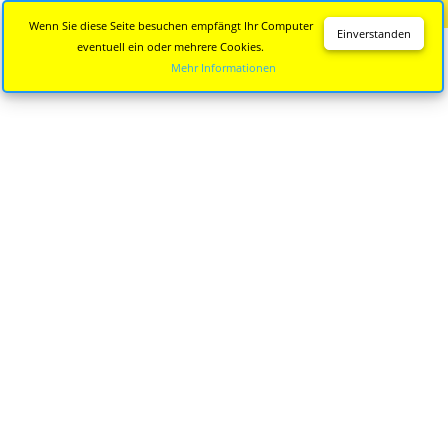
Diese Seite wird nicht mehr aktualisiert.
Zur neuen Seite
Wenn Sie diese Seite besuchen empfängt Ihr Computer
Einverstanden
eventuell ein oder mehrere Cookies.
Mehr Informationen