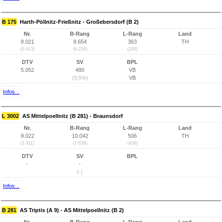
B 175
Harth-Pöllnitz-Frießnitz - Großebersdorf (B 2)
Nr.
B-Rang
L-Rang
Land
8.021
8.654
363
TH
(9.413)
(6.254)
(293)
DTV
SV
BPL
5.052
480
VB
(9,5%)
VB
Infos...
L 3002
AS Mittelpoellnitz (B 281) - Braunsdorf
Nr.
B-Rang
L-Rang
Land
8.022
10.042
506
TH
(2.911)
(7.638)
(436)
DTV
SV
BPL
-
-
(-)
Infos...
B 281
AS Triptis (A 9) - AS Mittelpoellnitz (B 2)