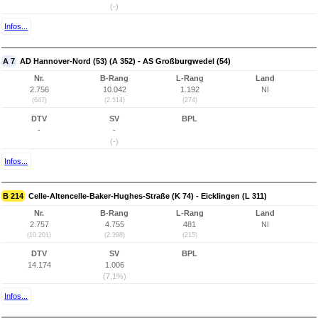
(-)
Infos...
A 7
AD Hannover-Nord (53) (A 352) - AS Großburgwedel (54)
Nr.
B-Rang
L-Rang
Land
2.756
10.042
1.192
NI
(647)
(2.514)
(274)
DTV
SV
BPL
-
-
(-)
Infos...
B 214
Celle-Altencelle-Baker-Hughes-Straße (K 74) - Eicklingen (L 311)
Nr.
B-Rang
L-Rang
Land
2.757
4.755
481
NI
(10.201)
(2.398)
(215)
DTV
SV
BPL
14.174
1.006
(7,1%)
Infos...