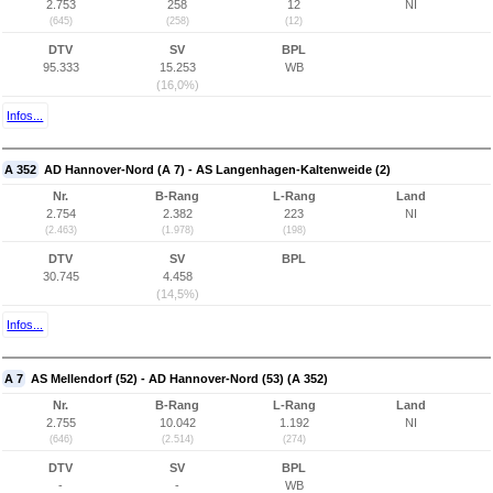
2.753
258
12
NI
(645)
(258)
(12)
DTV
SV
BPL
95.333
15.253
WB
(16,0%)
Infos...
A 352
AD Hannover-Nord (A 7) - AS Langenhagen-Kaltenweide (2)
Nr.
B-Rang
L-Rang
Land
2.754
2.382
223
NI
(2.463)
(1.978)
(198)
DTV
SV
BPL
30.745
4.458
(14,5%)
Infos...
A 7
AS Mellendorf (52) - AD Hannover-Nord (53) (A 352)
Nr.
B-Rang
L-Rang
Land
2.755
10.042
1.192
NI
(646)
(2.514)
(274)
DTV
SV
BPL
-
-
WB