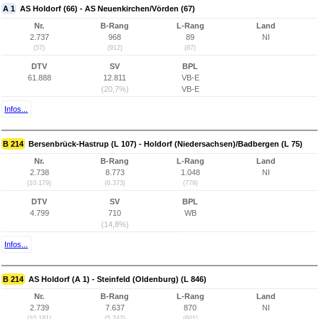
A 1
AS Holdorf (66) - AS Neuenkirchen/Vörden (67)
Nr.
B-Rang
L-Rang
Land
2.737
968
89
NI
(57)
(912)
(87)
DTV
SV
BPL
61.888
12.811
VB-E
(20,7%)
VB-E
Infos...
B 214
Bersenbrück-Hastrup (L 107) - Holdorf (Niedersachsen)/Badbergen (L 75)
Nr.
B-Rang
L-Rang
Land
2.738
8.773
1.048
NI
(10.179)
(6.373)
(779)
DTV
SV
BPL
4.799
710
WB
(14,8%)
Infos...
B 214
AS Holdorf (A 1) - Steinfeld (Oldenburg) (L 846)
Nr.
B-Rang
L-Rang
Land
2.739
7.637
870
NI
(10.181)
(5.242)
(601)