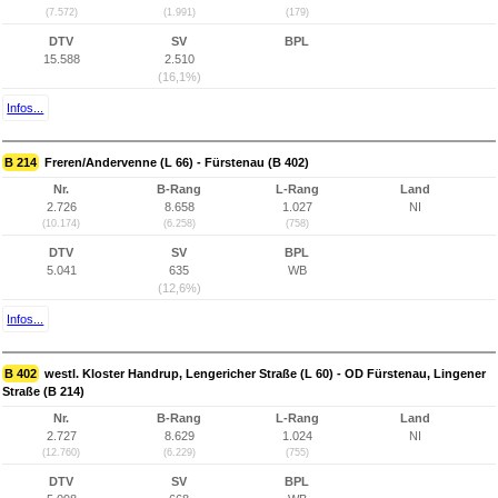
(7.572)
(1.991)
(179)
DTV
SV
BPL
15.588
2.510
(16,1%)
Infos...
B 214
Freren/Andervenne (L 66) - Fürstenau (B 402)
Nr.
B-Rang
L-Rang
Land
2.726
8.658
1.027
NI
(10.174)
(6.258)
(758)
DTV
SV
BPL
5.041
635
WB
(12,6%)
Infos...
B 402
westl. Kloster Handrup, Lengericher Straße (L 60) - OD Fürstenau, Lingener
Straße (B 214)
Nr.
B-Rang
L-Rang
Land
2.727
8.629
1.024
NI
(12.760)
(6.229)
(755)
DTV
SV
BPL