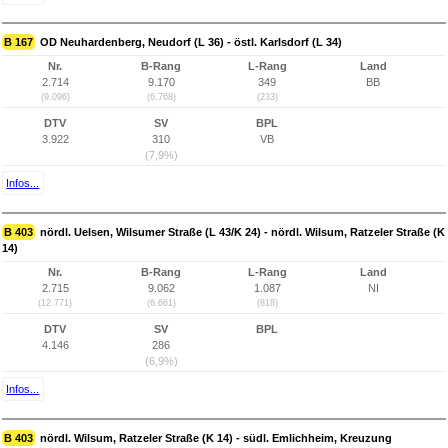
B 167
OD Neuhardenberg, Neudorf (L 36) - östl. Karlsdorf (L 34)
Nr.
B-Rang
L-Rang
Land
2.714
9.170
349
BB
(9.096)
(6.768)
(233)
DTV
SV
BPL
3.922
310
VB
(7,9%)
Infos...
B 403
nördl. Uelsen, Wilsumer Straße (L 43/K 24) - nördl. Wilsum, Ratzeler Straße (K
14)
Nr.
B-Rang
L-Rang
Land
2.715
9.062
1.087
NI
(12.771)
(6.661)
(818)
DTV
SV
BPL
4.146
286
(6,9%)
Infos...
B 403
nördl. Wilsum, Ratzeler Straße (K 14) - südl. Emlichheim, Kreuzung