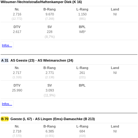
Wilsumer-/Vechtelstraße/Haftenkamper Diek (K 16)
Nr.
B-Rang
L-Rang
Land
2.716
9.670
1.150
NI
(12.772)
(7.268)
(881)
DTV
SV
BPL
2.617
228
WB*
(8,7%)
Infos...
A 31
AS Geeste (23) - AS Wietmarschen (24)
Nr.
B-Rang
L-Rang
Land
2.717
2.771
261
NI
(1.316)
(2.138)
(221)
DTV
SV
BPL
25.990
3.093
(11,9%)
Infos...
B 70
Geeste (L 67) - AS Lingen (Ems)-Damaschke (B 213)
Nr.
B-Rang
L-Rang
Land
2.718
6.385
684
NI
(7.570)
(4.001)
(416)