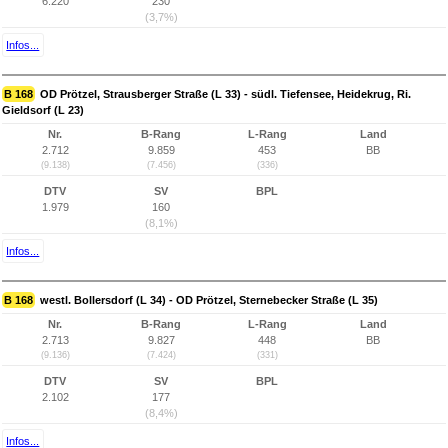
6.220
230
(3,7%)
Infos...
B 168
OD Prötzel, Strausberger Straße (L 33) - südl. Tiefensee, Heidekrug, Ri.
Gieldsorf (L 23)
Nr.
B-Rang
L-Rang
Land
2.712
9.859
453
BB
(9.138)
(7.456)
(336)
DTV
SV
BPL
1.979
160
(8,1%)
Infos...
B 168
westl. Bollersdorf (L 34) - OD Prötzel, Sternebecker Straße (L 35)
Nr.
B-Rang
L-Rang
Land
2.713
9.827
448
BB
(9.136)
(7.424)
(331)
DTV
SV
BPL
2.102
177
(8,4%)
Infos...