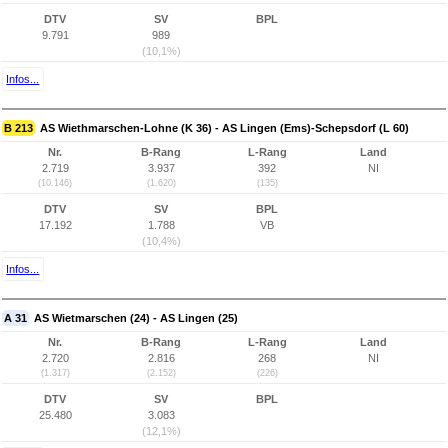
DTV
SV
BPL
9.791
989
(10,1%)
Infos...
B 213
AS Wiethmarschen-Lohne (K 36) - AS Lingen (Ems)-Schepsdorf (L 60)
Nr.
B-Rang
L-Rang
Land
2.719
3.937
392
NI
(10.146)
(1.620)
(135)
DTV
SV
BPL
17.192
1.788
VB
(10,4%)
Infos...
A 31
AS Wietmarschen (24) - AS Lingen (25)
Nr.
B-Rang
L-Rang
Land
2.720
2.816
268
NI
(1.317)
(2.152)
(226)
DTV
SV
BPL
25.480
3.083
(12,1%)