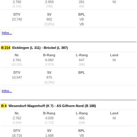
2.760
2.959
281
NI
(3.131)
(786)
(50)
DTV
SV
BPL
23.740
902
VB
(3,8%)
VB
Infos...
B 214
Eicklingen (L 311) - Bröckel (L 387)
Nr.
B-Rang
L-Rang
Land
2.761
6.060
647
NI
(10.202)
(3.679)
(380)
DTV
SV
BPL
10.547
875
(8,3%)
Infos...
B 4
Wesendorf-Wagenhoff (K 7) - AS Gifhorn-Nord (B 188)
Nr.
B-Rang
L-Rang
Land
2.762
4.039
405
NI
(3.404)
(1.713)
(146)
DTV
SV
BPL
16.716
1.688
VB