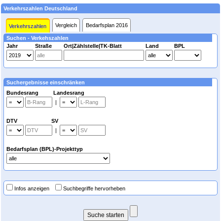
Verkehrszahlen Deutschland
Vergleich
Bedarfsplan 2016
Verkehrszahlen
Suchen - Verkehszahlen
Jahr
Straße
Ort|Zählstelle|TK-Blatt
Land
BPL
Suchergebnisse einschränken
Bundesrang Landesrang
|
DTV SV
|
Bedarfsplan (BPL)-Projekttyp
Infos anzeigen
Suchbegriffe hervorheben