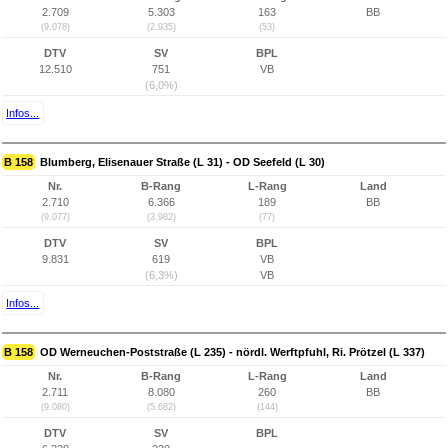
2.709
5.303
163
BB
(9.078)
(2.935)
(53)
DTV
SV
BPL
12.510
751
VB
(6,0%)
Infos...
B 158
Blumberg, Elisenauer Straße (L 31) - OD Seefeld (L 30)
Nr.
B-Rang
L-Rang
Land
2.710
6.366
189
BB
(9.077)
(3.982)
(77)
DTV
SV
BPL
9.831
619
VB
(6,3%)
VB
Infos...
B 158
OD Werneuchen-Poststraße (L 235) - nördl. Werftpfuhl, Ri. Prötzel (L 337)
Nr.
B-Rang
L-Rang
Land
2.711
8.080
260
BB
(9.080)
(5.682)
(144)
DTV
SV
BPL