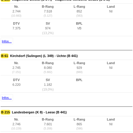
Nr.
B-Rang
L-Rang
Land
2.744
7.518
852
NI
(10.683)
(5.127)
(583)
DTV
SV
BPL
7.375
974
VB
(13,2%)
Infos...
B 61
Kirchdorf (Sulingen) (L 349) - Uchte (B 441)
Nr.
B-Rang
L-Rang
Land
2.745
8.080
929
NI
(7.151)
(5.682)
(660)
DTV
SV
BPL
6.220
1.182
(19,0%)
Infos...
B 215
Landesbergen (K 8) - Leese (B 441)
Nr.
B-Rang
L-Rang
Land
2.746
7.601
865
NI
(10.229)
(5.206)
(596)