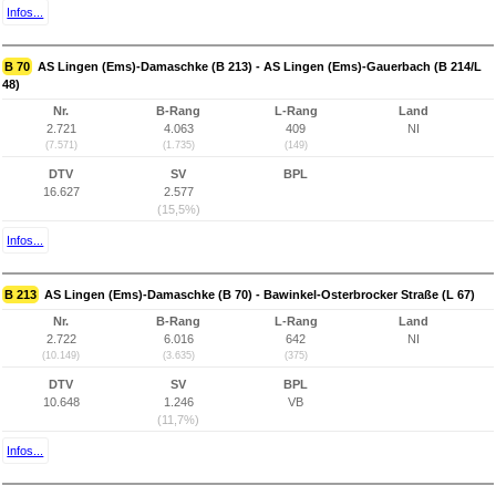
Infos...
B 70
AS Lingen (Ems)-Damaschke (B 213) - AS Lingen (Ems)-Gauerbach (B 214/L
48)
Nr.
B-Rang
L-Rang
Land
2.721
4.063
409
NI
(7.571)
(1.735)
(149)
DTV
SV
BPL
16.627
2.577
(15,5%)
Infos...
B 213
AS Lingen (Ems)-Damaschke (B 70) - Bawinkel-Osterbrocker Straße (L 67)
Nr.
B-Rang
L-Rang
Land
2.722
6.016
642
NI
(10.149)
(3.635)
(375)
DTV
SV
BPL
10.648
1.246
VB
(11,7%)
Infos...