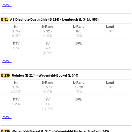
Infos...
B 51
AS Diepholz-Dustmühle (B 214) - Lembruch (L 345/L 853)
Nr.
B-Rang
L-Rang
Land
2.742
7.325
825
NI
(6.537)
(4.936)
(556)
DTV
SV
BPL
7.785
623
(8,0%)
Infos...
B 239
Rehden (B 214) - Wagenfeld-Bockel (L 344)
Nr.
B-Rang
L-Rang
Land
2.743
8.573
1.020
NI
(10.682)
(6.173)
(751)
DTV
SV
BPL
5.207
906
(17,4%)
Infos...
B 239
Wagenfeld-Bockel (L 344) - Wagenfeld-Mindener Straße (L 343)