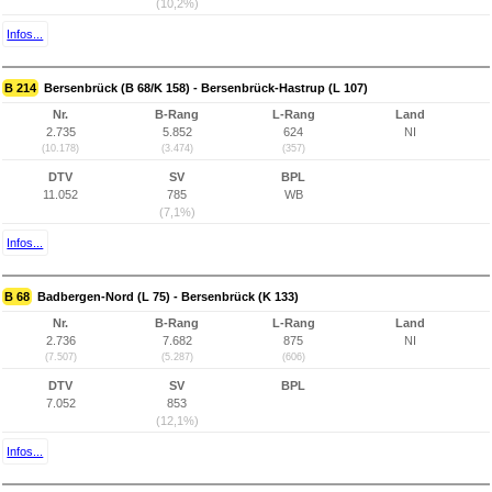
(10,2%)
Infos...
B 214
Bersenbrück (B 68/K 158) - Bersenbrück-Hastrup (L 107)
Nr.
B-Rang
L-Rang
Land
2.735
5.852
624
NI
(10.178)
(3.474)
(357)
DTV
SV
BPL
11.052
785
WB
(7,1%)
Infos...
B 68
Badbergen-Nord (L 75) - Bersenbrück (K 133)
Nr.
B-Rang
L-Rang
Land
2.736
7.682
875
NI
(7.507)
(5.287)
(606)
DTV
SV
BPL
7.052
853
(12,1%)
Infos...