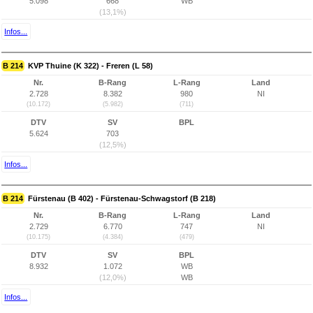
5.098
668
WB
(13,1%)
Infos...
B 214
KVP Thuine (K 322) - Freren (L 58)
Nr.
B-Rang
L-Rang
Land
2.728
8.382
980
NI
(10.172)
(5.982)
(711)
DTV
SV
BPL
5.624
703
(12,5%)
Infos...
B 214
Fürstenau (B 402) - Fürstenau-Schwagstorf (B 218)
Nr.
B-Rang
L-Rang
Land
2.729
6.770
747
NI
(10.175)
(4.384)
(479)
DTV
SV
BPL
8.932
1.072
WB
(12,0%)
WB
Infos...