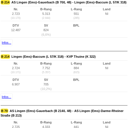
B 214
AS Lingen (Ems)-Gauerbach (B 70/L 48) - Lingen (Ems)-Baccum (L 57/K 318)
Nr.
B-Rang
L-Rang
Land
2.723
5.313
551
NI
(10.170)
(2.944)
(285)
DTV
SV
BPL
12.487
824
(6,6%)
Infos...
B 214
Lingen (Ems)-Baccum (L 57/K 318) - KVP Thuine (K 322)
Nr.
B-Rang
L-Rang
Land
2.724
7.752
884
NI
(10.171)
(5.357)
(615)
DTV
SV
BPL
6.907
705
(10,2%)
Infos...
B 70
AS Lingen (Ems)-Gauerbach (B 214/L 48) - AS Lingen (Ems)-Darme-Rheiner
Straße (B 213)
Nr.
B-Rang
L-Rang
Land
2.725
4.333
441
NI