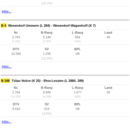
(10,1%)
Infos...
B 4
Wesendorf-Ummern (L 284) - Wesendorf-Wagenhoff (K 7)
Nr.
B-Rang
L-Rang
Land
2.763
6.148
659
NI
(3.403)
(3.767)
(392)
DTV
SV
BPL
10.350
1.335
VB
(12,9%)
Infos...
B 248
Tülau-Voitze (K 25) - Ehra-Lessien (L 288/L 289)
Nr.
B-Rang
L-Rang
Land
2.764
8.949
1.077
NI
(11.019)
(6.548)
(808)
DTV
SV
BPL
4.410
419
VB
(9,5%)
Infos...