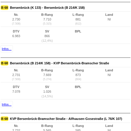
B 68
Bersenbrück (K 133) - Bersenbrück (B 214/K 158)
Nr.
B-Rang
L-Rang
Land
2.730
7.710
881
NI
(7.508)
(5.315)
(612)
DTV
SV
BPL
6.983
866
(12,4%)
Infos...
B 68
Bersenbrück (B 214/K 158) - KVP Bersenbrück-Bramscher Straße
Nr.
B-Rang
L-Rang
Land
2.731
7.669
873
NI
(7.509)
(5.274)
(604)
DTV
SV
BPL
7.078
1.026
(14,5%)
Infos...
B 68
KVP Bersenbrück-Bramscher Straße - Alfhausen-Gosestraße (L 76/K 107)
Nr.
B-Rang
L-Rang
Land
2.732
5.565
585
NI