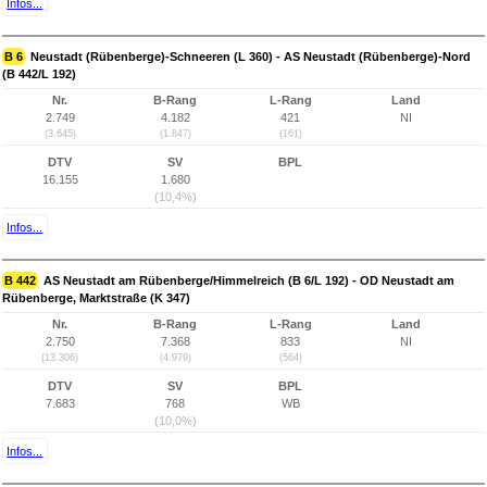
Infos...
B 6
Neustadt (Rübenberge)-Schneeren (L 360) - AS Neustadt (Rübenberge)-Nord
(B 442/L 192)
Nr.
B-Rang
L-Rang
Land
2.749
4.182
421
NI
(3.645)
(1.847)
(161)
DTV
SV
BPL
16.155
1.680
(10,4%)
Infos...
B 442
AS Neustadt am Rübenberge/Himmelreich (B 6/L 192) - OD Neustadt am
Rübenberge, Marktstraße (K 347)
Nr.
B-Rang
L-Rang
Land
2.750
7.368
833
NI
(13.306)
(4.979)
(564)
DTV
SV
BPL
7.683
768
WB
(10,0%)
Infos...