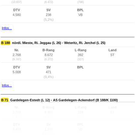
(10.837)
(6.472)
(796)
DTV
SV
BPL
4.580
238
VB
(5,2%)
Infos...
B 188
nördl. Mieste, Ri. Jeggau (L 26) - Weteritz, Ri. Jerchel (L 25)
Nr.
B-Rang
L-Rang
Land
2.768
8.672
392
ST
(9.747)
(6.272)
(327)
DTV
SV
BPL
5.008
471
(9,4%)
Infos...
B 71
Gardelegen-Estedt (L 12) - AS Gardelegen-Ackendorf (B 188/K 1100)
Nr.
B-Rang
L-Rang
Land
2.769
6.985
228
ST
(7.663)
(4.597)
(164)
DTV
SV
BPL
8.479
1.577
VB
(18,6%)