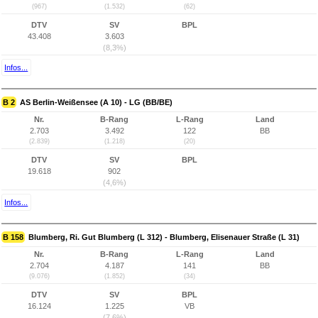
(967)
(1.532)
(62)
DTV
SV
BPL
43.408
3.603
(8,3%)
Infos...
B 2
AS Berlin-Weißensee (A 10) - LG (BB/BE)
Nr.
B-Rang
L-Rang
Land
2.703
3.492
122
BB
(2.839)
(1.218)
(20)
DTV
SV
BPL
19.618
902
(4,6%)
Infos...
B 158
Blumberg, Ri. Gut Blumberg (L 312) - Blumberg, Elisenauer Straße (L 31)
Nr.
B-Rang
L-Rang
Land
2.704
4.187
141
BB
(9.076)
(1.852)
(34)
DTV
SV
BPL
16.124
1.225
VB
(7,6%)