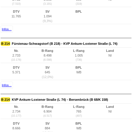
(7.510)
(3.191)
(319)
DTV
SV
BPL
11.765
1.094
(9,3%)
Infos...
B 214
Fürstenau-Schwagstorf (B 218) - KVP Ankum-Loxtener Straße (L 74)
Nr.
B-Rang
L-Rang
Land
2.733
8.498
1.005
NI
(10.176)
(6.098)
(736)
DTV
SV
BPL
5.371
645
WB
(12,0%)
Infos...
B 214
KVP Ankum-Loxtener Straße (L 74) - Bersenbrück (B 68/K 158)
Nr.
B-Rang
L-Rang
Land
2.734
6.904
765
NI
(10.177)
(4.517)
(497)
DTV
SV
BPL
8.666
884
WB