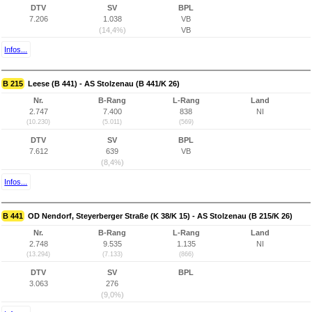
DTV
SV
BPL
7.206
1.038
VB
(14,4%)
VB
Infos...
B 215
Leese (B 441) - AS Stolzenau (B 441/K 26)
Nr.
B-Rang
L-Rang
Land
2.747
7.400
838
NI
(10.230)
(5.011)
(569)
DTV
SV
BPL
7.612
639
VB
(8,4%)
Infos...
B 441
OD Nendorf, Steyerberger Straße (K 38/K 15) - AS Stolzenau (B 215/K 26)
Nr.
B-Rang
L-Rang
Land
2.748
9.535
1.135
NI
(13.294)
(7.133)
(866)
DTV
SV
BPL
3.063
276
(9,0%)