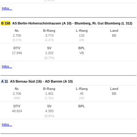
Infos...
B 158
AS Berlin-Hohenschönhausen (A 10) - Blumberg, Ri. Gut Blumberg (L 312)
Nr.
B-Rang
L-Rang
Land
2.705
3.773
132
BB
(9.075)
(1.473)
(29)
DTV
SV
BPL
17.946
1.202
VB
(6,7%)
Infos...
A 11
AS Bernau-Süd (16) - AD Barnim (A 10)
Nr.
B-Rang
L-Rang
Land
2.706
1.401
45
BB
(968)
(1.301)
(45)
DTV
SV
BPL
49.924
4.393
(8,8%)
Infos...