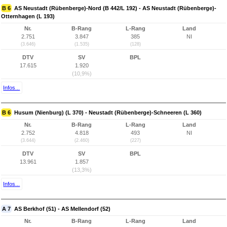
B 6
AS Neustadt (Rübenberge)-Nord (B 442/L 192) - AS Neustadt (Rübenberge)-
Otternhagen (L 193)
Nr.
B-Rang
L-Rang
Land
2.751
3.847
385
NI
(3.646)
(1.535)
(128)
DTV
SV
BPL
17.615
1.920
(10,9%)
Infos...
B 6
Husum (Nienburg) (L 370) - Neustadt (Rübenberge)-Schneeren (L 360)
Nr.
B-Rang
L-Rang
Land
2.752
4.818
493
NI
(3.644)
(2.460)
(227)
DTV
SV
BPL
13.961
1.857
(13,3%)
Infos...
A 7
AS Berkhof (51) - AS Mellendorf (52)
Nr.
B-Rang
L-Rang
Land