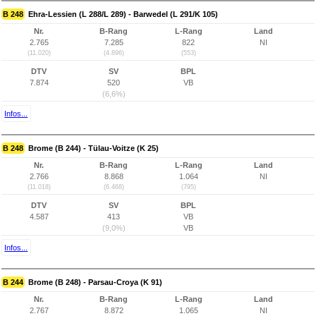
B 248
Ehra-Lessien (L 288/L 289) - Barwedel (L 291/K 105)
Nr.
B-Rang
L-Rang
Land
2.765
7.285
822
NI
(11.020)
(4.896)
(553)
DTV
SV
BPL
7.874
520
VB
(6,6%)
Infos...
B 248
Brome (B 244) - Tülau-Voitze (K 25)
Nr.
B-Rang
L-Rang
Land
2.766
8.868
1.064
NI
(11.018)
(6.468)
(795)
DTV
SV
BPL
4.587
413
VB
(9,0%)
VB
Infos...
B 244
Brome (B 248) - Parsau-Croya (K 91)
Nr.
B-Rang
L-Rang
Land
2.767
8.872
1.065
NI