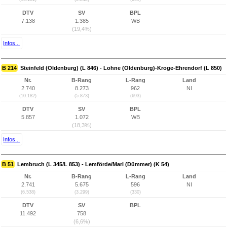
DTV
SV
BPL
7.138
1.385
WB
(19,4%)
Infos...
B 214
Steinfeld (Oldenburg) (L 846) - Lohne (Oldenburg)-Kroge-Ehrendorf (L 850)
Nr.
B-Rang
L-Rang
Land
2.740
8.273
962
NI
(10.182)
(5.873)
(693)
DTV
SV
BPL
5.857
1.072
WB
(18,3%)
Infos...
B 51
Lembruch (L 345/L 853) - Lemförde/Marl (Dümmer) (K 54)
Nr.
B-Rang
L-Rang
Land
2.741
5.675
596
NI
(6.538)
(3.299)
(330)
DTV
SV
BPL
11.492
758
(6,6%)