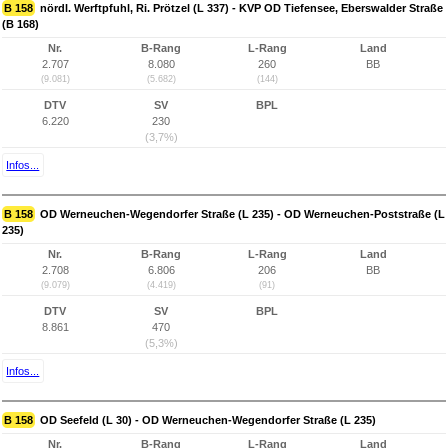
B 158
nördl. Werftpfuhl, Ri. Prötzel (L 337) - KVP OD Tiefensee, Eberswalder Straße
(B 168)
Nr.
B-Rang
L-Rang
Land
2.707
8.080
260
BB
(9.081)
(5.682)
(144)
DTV
SV
BPL
6.220
230
(3,7%)
Infos...
B 158
OD Werneuchen-Wegendorfer Straße (L 235) - OD Werneuchen-Poststraße (L
235)
Nr.
B-Rang
L-Rang
Land
2.708
6.806
206
BB
(9.079)
(4.419)
(91)
DTV
SV
BPL
8.861
470
(5,3%)
Infos...
B 158
OD Seefeld (L 30) - OD Werneuchen-Wegendorfer Straße (L 235)
Nr.
B-Rang
L-Rang
Land