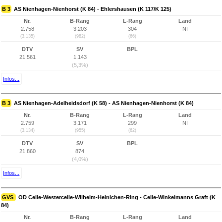
B 3
AS Nienhagen-Nienhorst (K 84) - Ehlershausen (K 117/K 125)
Nr.
B-Rang
L-Rang
Land
2.758
3.203
304
NI
(3.135)
(982)
(66)
DTV
SV
BPL
21.561
1.143
(5,3%)
Infos...
B 3
AS Nienhagen-Adelheidsdorf (K 58) - AS Nienhagen-Nienhorst (K 84)
Nr.
B-Rang
L-Rang
Land
2.759
3.171
299
NI
(3.134)
(955)
(62)
DTV
SV
BPL
21.860
874
(4,0%)
Infos...
GVS
OD Celle-Westercelle-Wilhelm-Heinichen-Ring - Celle-Winkelmanns Graft (K
84)
Nr.
B-Rang
L-Rang
Land