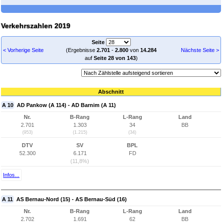
Verkehrszahlen 2019
Seite
< Vorherige Seite
(Ergebnisse
2.701
-
2.800
von
14.284
Nächste Seite >
auf
Seite 28 von 143
)
Abschnitt
A 10
AD Pankow (A 114) - AD Barnim (A 11)
Nr.
B-Rang
L-Rang
Land
2.701
1.303
34
BB
(953)
(1.215)
(34)
DTV
SV
BPL
52.300
6.171
FD
(11,8%)
Infos...
A 11
AS Bernau-Nord (15) - AS Bernau-Süd (16)
Nr.
B-Rang
L-Rang
Land
2.702
1.691
62
BB