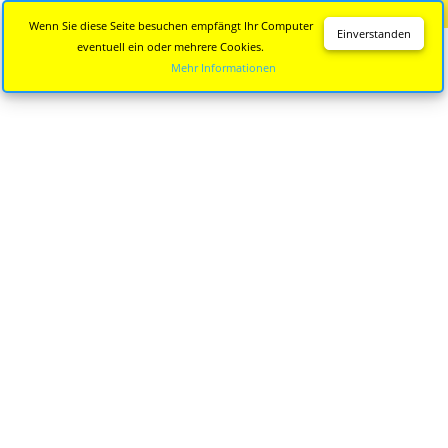
Diese Seite wird nicht mehr aktualisiert.
Zur neuen Seite
Wenn Sie diese Seite besuchen empfängt Ihr Computer
Einverstanden
eventuell ein oder mehrere Cookies.
Mehr Informationen