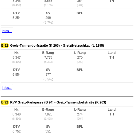
8.346
8.555
354
TH
(8.455)
(6.155)
(284)
DTV
SV
BPL
5.254
299
(5,7%)
Infos...
B 92
Greiz-Tannendorfstraße (K 203) - Greiz/Netzschkau (L 1295)
Nr.
B-Rang
L-Rang
Land
8.347
7.778
270
TH
(8.400)
(5.383)
(200)
DTV
SV
BPL
6.854
377
(5,5%)
Infos...
B 92
KVP Greiz-Parkgasse (B 94) - Greiz-Tannendorfstraße (K 203)
Nr.
B-Rang
L-Rang
Land
8.348
7.823
274
TH
(8.399)
(5.428)
(204)
DTV
SV
BPL
6.752
351