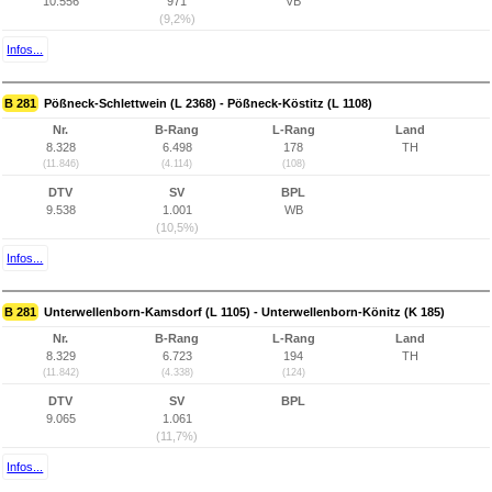
10.556
971
VB
(9,2%)
Infos...
B 281
Pößneck-Schlettwein (L 2368) - Pößneck-Köstitz (L 1108)
Nr.
B-Rang
L-Rang
Land
8.328
6.498
178
TH
(11.846)
(4.114)
(108)
DTV
SV
BPL
9.538
1.001
WB
(10,5%)
Infos...
B 281
Unterwellenborn-Kamsdorf (L 1105) - Unterwellenborn-Könitz (K 185)
Nr.
B-Rang
L-Rang
Land
8.329
6.723
194
TH
(11.842)
(4.338)
(124)
DTV
SV
BPL
9.065
1.061
(11,7%)
Infos...