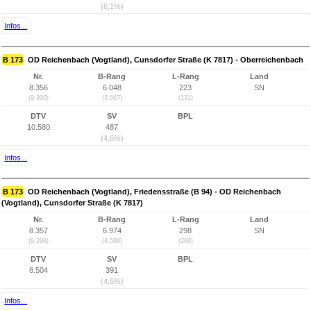
(6,1%)
Infos...
B 173
OD Reichenbach (Vogtland), Cunsdorfer Straße (K 7817) - Oberreichenbach
Nr.
B-Rang
L-Rang
Land
8.356
6.048
223
SN
(9.300)
(3.667)
(131)
DTV
SV
BPL
10.580
487
(4,6%)
Infos...
B 173
OD Reichenbach (Vogtland), Friedensstraße (B 94) - OD Reichenbach
(Vogtland), Cunsdorfer Straße (K 7817)
Nr.
B-Rang
L-Rang
Land
8.357
6.974
298
SN
(9.299)
(4.586)
(206)
DTV
SV
BPL
8.504
391
(4,6%)
Infos...