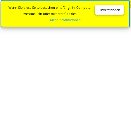
Diese Seite wird nicht mehr aktualisiert.
Zur neuen Seite
Wenn Sie diese Seite besuchen empfängt Ihr Computer
Einverstanden
eventuell ein oder mehrere Cookies.
Mehr Informationen