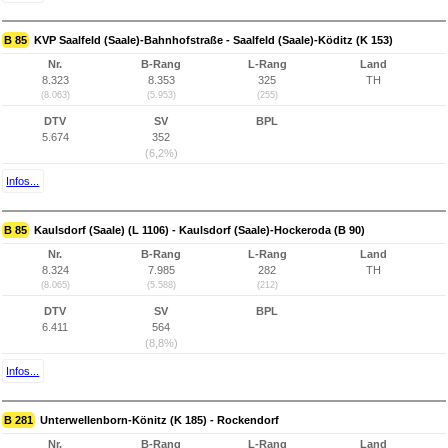
B 85
KVP Saalfeld (Saale)-Bahnhofstraße - Saalfeld (Saale)-Köditz (K 153)
Nr.
B-Rang
L-Rang
Land
8.323
8.353
325
TH
(8.063)
(5.953)
(255)
DTV
SV
BPL
5.674
352
(6,2%)
Infos...
B 85
Kaulsdorf (Saale) (L 1106) - Kaulsdorf (Saale)-Hockeroda (B 90)
Nr.
B-Rang
L-Rang
Land
8.324
7.985
282
TH
(8.065)
(5.588)
(212)
DTV
SV
BPL
6.411
564
(8,8%)
Infos...
B 281
Unterwellenborn-Könitz (K 185) - Rockendorf
Nr.
B-Rang
L-Rang
Land