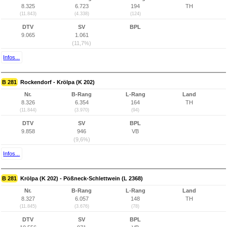
8.325
6.723
194
TH
(11.843)
(4.338)
(124)
DTV
SV
BPL
9.065
1.061
(11,7%)
Infos...
B 281
Rockendorf - Krölpa (K 202)
Nr.
B-Rang
L-Rang
Land
8.326
6.354
164
TH
(11.844)
(3.970)
(94)
DTV
SV
BPL
9.858
946
VB
(9,6%)
Infos...
B 281
Krölpa (K 202) - Pößneck-Schlettwein (L 2368)
Nr.
B-Rang
L-Rang
Land
8.327
6.057
148
TH
(11.845)
(3.676)
(78)
DTV
SV
BPL