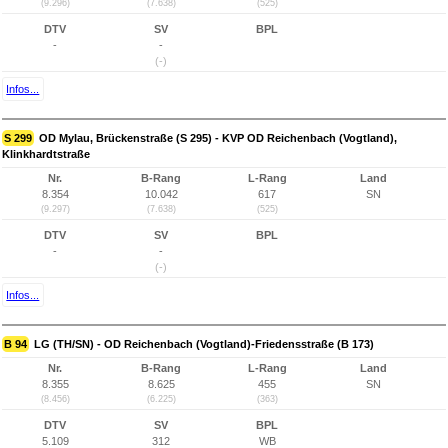
(9.296)
(7.638)
(525)
DTV
SV
BPL
-
-
(-)
Infos...
S 299
OD Mylau, Brückenstraße (S 295) - KVP OD Reichenbach (Vogtland),
Klinkhardtstraße
Nr.
B-Rang
L-Rang
Land
8.354
10.042
617
SN
(9.297)
(7.638)
(525)
DTV
SV
BPL
-
-
(-)
Infos...
B 94
LG (TH/SN) - OD Reichenbach (Vogtland)-Friedensstraße (B 173)
Nr.
B-Rang
L-Rang
Land
8.355
8.625
455
SN
(8.456)
(6.225)
(363)
DTV
SV
BPL
5.109
312
WB