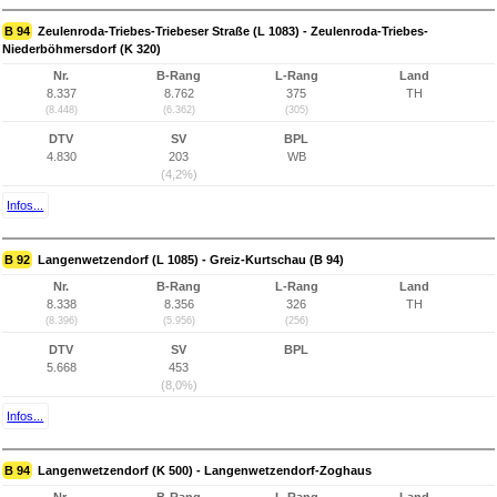
B 94
Zeulenroda-Triebes-Triebeser Straße (L 1083) - Zeulenroda-Triebes-
Niederböhmersdorf (K 320)
Nr.
B-Rang
L-Rang
Land
8.337
8.762
375
TH
(8.448)
(6.362)
(305)
DTV
SV
BPL
4.830
203
WB
(4,2%)
Infos...
B 92
Langenwetzendorf (L 1085) - Greiz-Kurtschau (B 94)
Nr.
B-Rang
L-Rang
Land
8.338
8.356
326
TH
(8.396)
(5.956)
(256)
DTV
SV
BPL
5.668
453
(8,0%)
Infos...
B 94
Langenwetzendorf (K 500) - Langenwetzendorf-Zoghaus