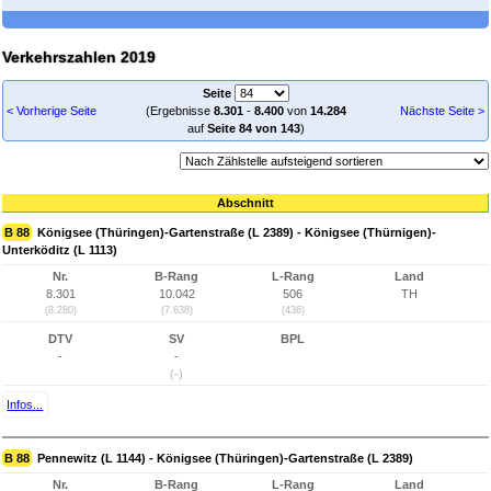
Verkehrszahlen 2019
Seite
< Vorherige Seite
(Ergebnisse
8.301
-
8.400
von
14.284
Nächste Seite >
auf
Seite 84 von 143
)
Abschnitt
B 88
Königsee (Thüringen)-Gartenstraße (L 2389) - Königsee (Thürnigen)-
Unterköditz (L 1113)
Nr.
B-Rang
L-Rang
Land
8.301
10.042
506
TH
(8.280)
(7.638)
(436)
DTV
SV
BPL
-
-
(-)
Infos...
B 88
Pennewitz (L 1144) - Königsee (Thüringen)-Gartenstraße (L 2389)
Nr.
B-Rang
L-Rang
Land