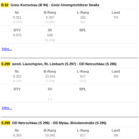
B 92
Greiz-Kurtschau (B 94) - Greiz-Untergrochlitzer Straße
Nr.
B-Rang
L-Rang
Land
8.351
6.307
162
TH
(8.397)
(3.924)
(92)
DTV
SV
BPL
9.975
638
(6,4%)
Infos...
S 299
westl. Lauschgrün, Ri. Limbach (S 297) - OD Netzschkau (S 296)
Nr.
B-Rang
L-Rang
Land
8.352
10.042
617
SN
(9.295)
(7.638)
(525)
DTV
SV
BPL
-
-
(-)
Infos...
S 299
OD Netzschkau (S 296) - OD Mylau, Brückenstraße (S 295)
Nr.
B-Rang
L-Rang
Land
8.353
10.042
617
SN