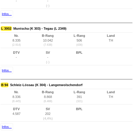
-
-
(-)
Infos...
L 3002
Muntscha (K 303) - Tegau (L 2349)
Nr.
B-Rang
L-Rang
Land
8.335
10.042
506
TH
(2.914)
(7.638)
(436)
DTV
SV
BPL
-
-
(-)
Infos...
B 94
Schleiz-Lössau (K 304) - Langenwolschendorf
Nr.
B-Rang
L-Rang
Land
8.336
8.868
391
TH
(8.445)
(6.468)
(321)
DTV
SV
BPL
4.587
202
(4,4%)
Infos...