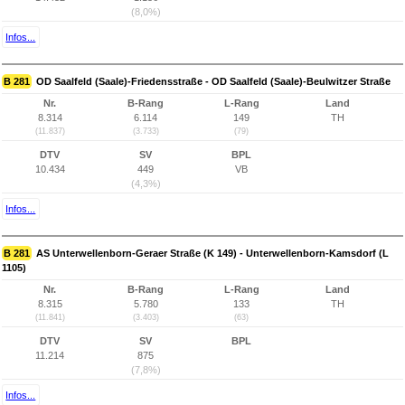
(8,0%)
Infos...
B 281
OD Saalfeld (Saale)-Friedensstraße - OD Saalfeld (Saale)-Beulwitzer Straße
Nr.
B-Rang
L-Rang
Land
8.314
6.114
149
TH
(11.837)
(3.733)
(79)
DTV
SV
BPL
10.434
449
VB
(4,3%)
Infos...
B 281
AS Unterwellenborn-Geraer Straße (K 149) - Unterwellenborn-Kamsdorf (L
1105)
Nr.
B-Rang
L-Rang
Land
8.315
5.780
133
TH
(11.841)
(3.403)
(63)
DTV
SV
BPL
11.214
875
(7,8%)
Infos...