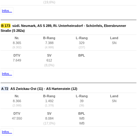
(19,6%)
Infos...
B 173
südl. Neumark, AS S 289, Ri. Unterheinsdorf - Schönfels, Ebersbrunner
Straße (S 282a)
Nr.
B-Rang
L-Rang
Land
8.365
7.388
329
SN
(9.302)
(4.999)
(237)
DTV
SV
BPL
7.649
612
(8,0%)
Infos...
A 72
AS Zwickau-Ost (11) - AS Hartenstein (12)
Nr.
B-Rang
L-Rang
Land
8.366
1.492
39
SN
(2.088)
(1.378)
(39)
DTV
SV
BPL
47.550
8.084
WB
(17,0%)
WB
Infos...