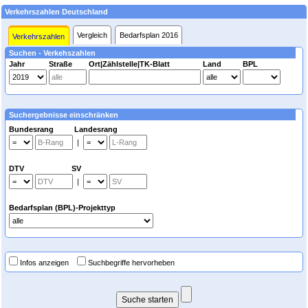
Verkehrszahlen Deutschland
Vergleich
Bedarfsplan 2016
Verkehrszahlen
Suchen - Verkehszahlen
Jahr
Straße
Ort|Zählstelle|TK-Blatt
Land
BPL
Suchergebnisse einschränken
Bundesrang Landesrang
|
DTV SV
|
Bedarfsplan (BPL)-Projekttyp
Infos anzeigen
Suchbegriffe hervorheben