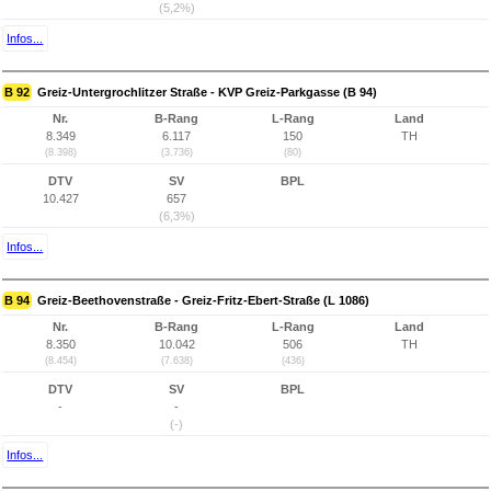
(5,2%)
Infos...
B 92
Greiz-Untergrochlitzer Straße - KVP Greiz-Parkgasse (B 94)
Nr.
B-Rang
L-Rang
Land
8.349
6.117
150
TH
(8.398)
(3.736)
(80)
DTV
SV
BPL
10.427
657
(6,3%)
Infos...
B 94
Greiz-Beethovenstraße - Greiz-Fritz-Ebert-Straße (L 1086)
Nr.
B-Rang
L-Rang
Land
8.350
10.042
506
TH
(8.454)
(7.638)
(436)
DTV
SV
BPL
-
-
(-)
Infos...