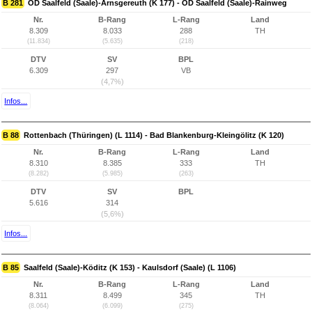
B 281
OD Saalfeld (Saale)-Arnsgereuth (K 177) - OD Saalfeld (Saale)-Rainweg
Nr.
B-Rang
L-Rang
Land
8.309
8.033
288
TH
(11.834)
(5.635)
(218)
DTV
SV
BPL
6.309
297
VB
(4,7%)
Infos...
B 88
Rottenbach (Thüringen) (L 1114) - Bad Blankenburg-Kleingölitz (K 120)
Nr.
B-Rang
L-Rang
Land
8.310
8.385
333
TH
(8.282)
(5.985)
(263)
DTV
SV
BPL
5.616
314
(5,6%)
Infos...
B 85
Saalfeld (Saale)-Köditz (K 153) - Kaulsdorf (Saale) (L 1106)
Nr.
B-Rang
L-Rang
Land
8.311
8.499
345
TH
(8.064)
(6.099)
(275)