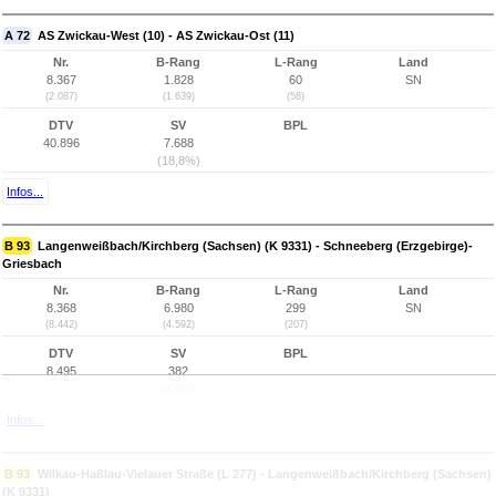
A 72
AS Zwickau-West (10) - AS Zwickau-Ost (11)
Nr.
B-Rang
L-Rang
Land
8.367
1.828
60
SN
(2.087)
(1.639)
(58)
DTV
SV
BPL
40.896
7.688
(18,8%)
Infos...
B 93
Langenweißbach/Kirchberg (Sachsen) (K 9331) - Schneeberg (Erzgebirge)-
Griesbach
Nr.
B-Rang
L-Rang
Land
8.368
6.980
299
SN
(8.442)
(4.592)
(207)
DTV
SV
BPL
8.495
382
(4,5%)
Infos...
B 93
Wilkau-Haßlau-Vielauer Straße (L 277) - Langenweißbach/Kirchberg (Sachsen)
(K 9331)