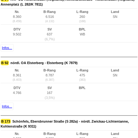
Annenplatz (L 282/K 7811)
Nr.
B-Rang
L-Rang
Land
8.360
6.516
260
SN
(8.458)
(4.132)
(168)
DTV
SV
BPL
9.502
637
WB
(6,7%)
Infos...
B 92
nördl. OA Elsterberg - Elsterberg (K 7879)
Nr.
B-Rang
L-Rang
Land
8.361
8.787
475
SN
(8.403)
(6.387)
(383)
DTV
SV
BPL
4.766
167
(3,5%)
Infos...
B 173
Schönfels, Ebersbrunner Straße (S 282a) - nördl. Zwickau-Lichtentanne,
Kohlenstraße (K 9311)
Nr.
B-Rang
L-Rang
Land