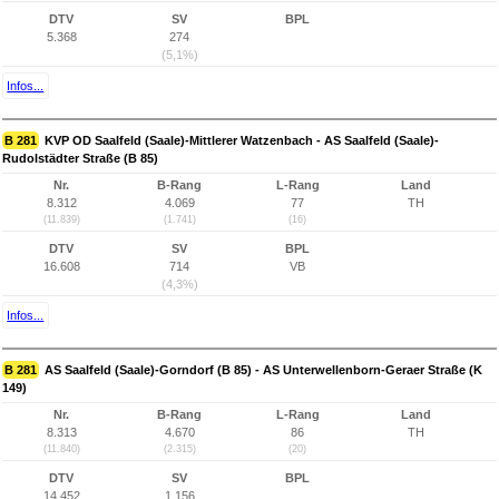
DTV
SV
BPL
5.368
274
(5,1%)
Infos...
B 281
KVP OD Saalfeld (Saale)-Mittlerer Watzenbach - AS Saalfeld (Saale)-
Rudolstädter Straße (B 85)
Nr.
B-Rang
L-Rang
Land
8.312
4.069
77
TH
(11.839)
(1.741)
(16)
DTV
SV
BPL
16.608
714
VB
(4,3%)
Infos...
B 281
AS Saalfeld (Saale)-Gorndorf (B 85) - AS Unterwellenborn-Geraer Straße (K
149)
Nr.
B-Rang
L-Rang
Land
8.313
4.670
86
TH
(11.840)
(2.315)
(20)
DTV
SV
BPL
14.452
1.156