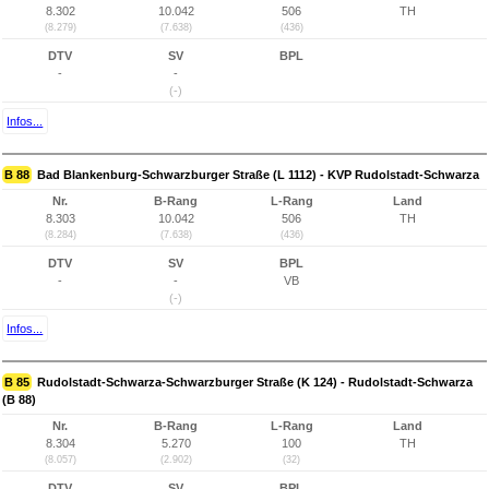
8.302
10.042
506
TH
(8.279)
(7.638)
(436)
DTV
SV
BPL
-
-
(-)
Infos...
B 88
Bad Blankenburg-Schwarzburger Straße (L 1112) - KVP Rudolstadt-Schwarza
Nr.
B-Rang
L-Rang
Land
8.303
10.042
506
TH
(8.284)
(7.638)
(436)
DTV
SV
BPL
-
-
VB
(-)
Infos...
B 85
Rudolstadt-Schwarza-Schwarzburger Straße (K 124) - Rudolstadt-Schwarza
(B 88)
Nr.
B-Rang
L-Rang
Land
8.304
5.270
100
TH
(8.057)
(2.902)
(32)
DTV
SV
BPL