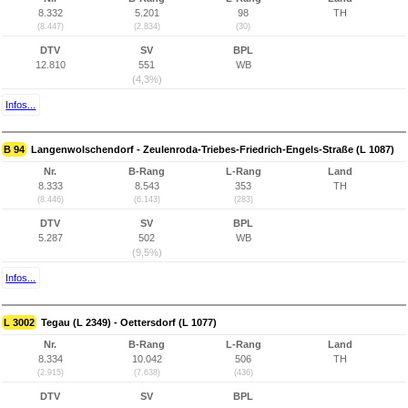
8.332
5.201
98
TH
(8.447)
(2.834)
(30)
DTV
SV
BPL
12.810
551
WB
(4,3%)
Infos...
B 94
Langenwolschendorf - Zeulenroda-Triebes-Friedrich-Engels-Straße (L 1087)
Nr.
B-Rang
L-Rang
Land
8.333
8.543
353
TH
(8.446)
(6.143)
(283)
DTV
SV
BPL
5.287
502
WB
(9,5%)
Infos...
L 3002
Tegau (L 2349) - Oettersdorf (L 1077)
Nr.
B-Rang
L-Rang
Land
8.334
10.042
506
TH
(2.915)
(7.638)
(436)
DTV
SV
BPL