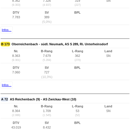
8.362
7.326
319
SN
(9.303)
(4.937)
(227)
DTV
SV
BPL
7.783
389
(5,0%)
Infos...
B 173
Oberreichenbach - südl. Neumark, AS S 289, Ri. Unterheinsdorf
Nr.
B-Rang
L-Rang
Land
8.363
7.679
362
SN
(9.301)
(5.284)
(270)
DTV
SV
BPL
7.060
727
(10,3%)
Infos...
A 72
AS Reichenbach (9) - AS Zwickau-West (10)
Nr.
B-Rang
L-Rang
Land
8.364
1.709
53
SN
(2.086)
(1.545)
(52)
DTV
SV
BPL
43.019
8.432