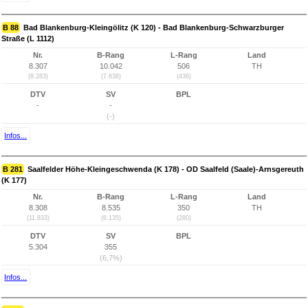
B 88
Bad Blankenburg-Kleingölitz (K 120) - Bad Blankenburg-Schwarzburger
Straße (L 1112)
Nr.
B-Rang
L-Rang
Land
8.307
10.042
506
TH
(8.283)
(7.638)
(436)
DTV
SV
BPL
-
-
(-)
Infos...
B 281
Saalfelder Höhe-Kleingeschwenda (K 178) - OD Saalfeld (Saale)-Arnsgereuth
(K 177)
Nr.
B-Rang
L-Rang
Land
8.308
8.535
350
TH
(11.833)
(6.135)
(280)
DTV
SV
BPL
5.304
355
(6,7%)
Infos...