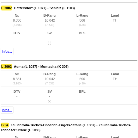
L 3002
Oettersdorf (L 1077) - Schleiz (L 1103)
Nr.
B-Rang
L-Rang
Land
8.330
10.042
506
TH
(2.916)
(7.638)
(436)
DTV
SV
BPL
-
-
(-)
Infos...
L 3002
Auma (L 1087) - Muntscha (K 303)
Nr.
B-Rang
L-Rang
Land
8.331
10.042
506
TH
(2.913)
(7.638)
(436)
DTV
SV
BPL
-
-
(-)
Infos...
B 94
Zeulenroda-Triebes-Friedrich-Engels-Straße (L 1087) - Zeulenroda-Triebes-
Triebeser Straße (L 1083)
Nr.
B-Rang
L-Rang
Land