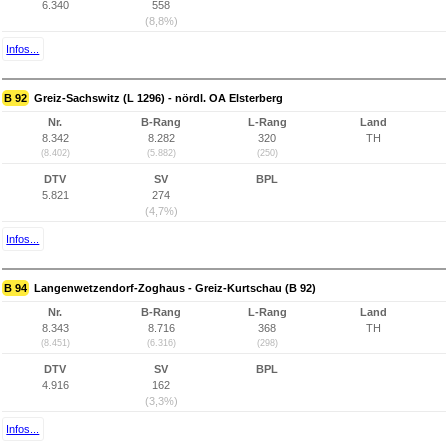
6.340
558
(8,8%)
Infos...
B 92
Greiz-Sachswitz (L 1296) - nördl. OA Elsterberg
Nr.
B-Rang
L-Rang
Land
8.342
8.282
320
TH
(8.402)
(5.882)
(250)
DTV
SV
BPL
5.821
274
(4,7%)
Infos...
B 94
Langenwetzendorf-Zoghaus - Greiz-Kurtschau (B 92)
Nr.
B-Rang
L-Rang
Land
8.343
8.716
368
TH
(8.451)
(6.316)
(298)
DTV
SV
BPL
4.916
162
(3,3%)
Infos...