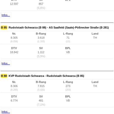
12.597
857
(6,8%)
Infos...
B 85
Rudolstadt-Schwarza (B 88) - AS Saalfeld (Saale)-Pößnecker Straße (B 281)
Nr.
B-Rang
L-Rang
Land
8.305
3.618
71
TH
(8.058)
(1.333)
(13)
DTV
SV
BPL
18.842
1.112
VB
(5,9%)
Infos...
B 88
KVP Rudolstadt-Schwarza - Rudolstadt-Schwarza (B 85)
Nr.
B-Rang
L-Rang
Land
8.306
7.815
273
TH
(8.285)
(5.420)
(203)
DTV
SV
BPL
6.774
481
VB
(7,1%)
Infos...