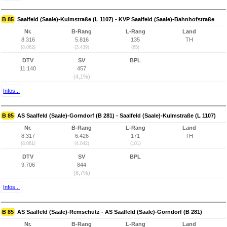
B 85
Saalfeld (Saale)-Kulmstraße (L 1107) - KVP Saalfeld (Saale)-Bahnhofstraße
Nr.
B-Rang
L-Rang
Land
8.316
5.816
135
TH
(8.062)
(3.439)
(65)
DTV
SV
BPL
11.140
457
(4,1%)
Infos...
B 85
AS Saalfeld (Saale)-Gorndorf (B 281) - Saalfeld (Saale)-Kulmstraße (L 1107)
Nr.
B-Rang
L-Rang
Land
8.317
6.426
171
TH
(8.061)
(4.042)
(101)
DTV
SV
BPL
9.706
844
(8,7%)
Infos...
B 85
AS Saalfeld (Saale)-Remschütz - AS Saalfeld (Saale)-Gorndorf (B 281)
Nr.
B-Rang
L-Rang
Land