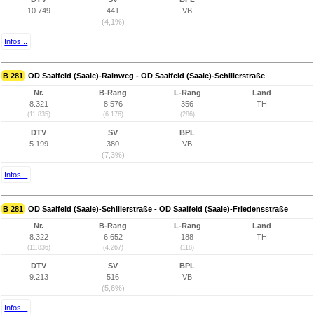
10.749
441
VB
(4,1%)
Infos...
B 281
OD Saalfeld (Saale)-Rainweg - OD Saalfeld (Saale)-Schillerstraße
Nr.
B-Rang
L-Rang
Land
8.321
8.576
356
TH
(11.835)
(6.176)
(286)
DTV
SV
BPL
5.199
380
VB
(7,3%)
Infos...
B 281
OD Saalfeld (Saale)-Schillerstraße - OD Saalfeld (Saale)-Friedensstraße
Nr.
B-Rang
L-Rang
Land
8.322
6.652
188
TH
(11.836)
(4.267)
(118)
DTV
SV
BPL
9.213
516
VB
(5,6%)
Infos...