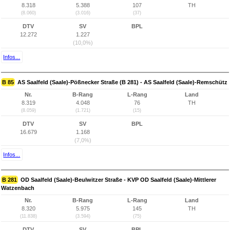
8.318
5.388
107
TH
(8.060)
(3.016)
(37)
DTV
SV
BPL
12.272
1.227
(10,0%)
Infos...
B 85
AS Saalfeld (Saale)-Pößnecker Straße (B 281) - AS Saalfeld (Saale)-Remschütz
Nr.
B-Rang
L-Rang
Land
8.319
4.048
76
TH
(8.059)
(1.721)
(15)
DTV
SV
BPL
16.679
1.168
(7,0%)
Infos...
B 281
OD Saalfeld (Saale)-Beulwitzer Straße - KVP OD Saalfeld (Saale)-Mittlerer
Watzenbach
Nr.
B-Rang
L-Rang
Land
8.320
5.975
145
TH
(11.838)
(3.594)
(75)
DTV
SV
BPL