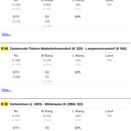
Nr.
B-Rang
L-Rang
Land
8.339
9.802
481
TH
(8.450)
(7.399)
(411)
DTV
SV
BPL
2.175
148
(6,8%)
Infos...
B 94
Zeulenroda-Triebes-Niederböhmersdorf (K 320) - Langenwetzendorf (K 500)
Nr.
B-Rang
L-Rang
Land
8.340
9.276
422
TH
(8.449)
(6.874)
(352)
DTV
SV
BPL
3.688
85
(2,3%)
Infos...
B 92
Hohenölsen (L 1083) - Wildetaube (K 208/K 322)
Nr.
B-Rang
L-Rang
Land
8.341
8.015
284
TH
(8.394)
(5.617)
(214)
DTV
SV
BPL