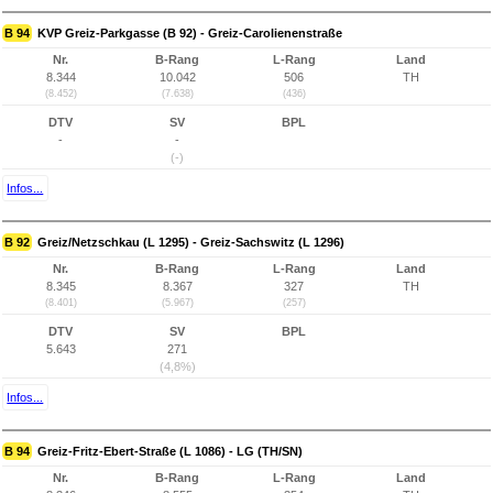
B 94
KVP Greiz-Parkgasse (B 92) - Greiz-Carolienenstraße
Nr.
B-Rang
L-Rang
Land
8.344
10.042
506
TH
(8.452)
(7.638)
(436)
DTV
SV
BPL
-
-
(-)
Infos...
B 92
Greiz/Netzschkau (L 1295) - Greiz-Sachswitz (L 1296)
Nr.
B-Rang
L-Rang
Land
8.345
8.367
327
TH
(8.401)
(5.967)
(257)
DTV
SV
BPL
5.643
271
(4,8%)
Infos...
B 94
Greiz-Fritz-Ebert-Straße (L 1086) - LG (TH/SN)
Nr.
B-Rang
L-Rang
Land