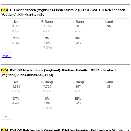
B 94
OD Reichenbach (Vogtland)-Friedensstraße (B 173) - KVP OD Reichenbach
(Vogtland), Klinkhardtstraße
Nr.
B-Rang
L-Rang
Land
8.358
7.719
367
SN
(8.457)
(5.324)
(275)
DTV
SV
BPL
6.970
509
WB
(7,3%)
Infos...
B 94
KVP OD Reichenbach (Vogtland), Klinkhardtstraße - OD Reichenbach
(Vogtland), Friedensstraße (B 173)
Nr.
B-Rang
L-Rang
Land
8.359
7.719
367
SN
(9.298)
(5.324)
(275)
DTV
SV
BPL
6.970
509
WB
(7,3%)
Infos...
B 94
KVP OD Reichenbach (Vogtland), Klinkhardtstraße - Reichenbach (Vogtland)-