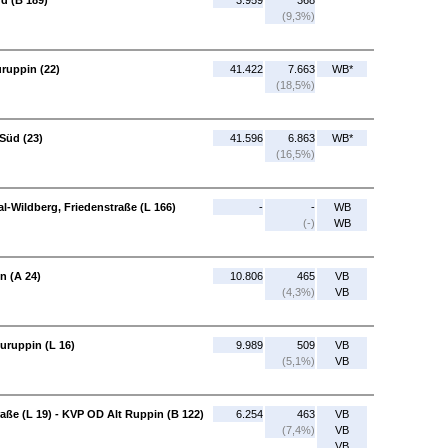
üd (B 189)
3.959
368
(9,3%)
ruppin (22)
41.422
7.663
WB*
(18,5%)
Süd (23)
41.596
6.863
WB*
(16,5%)
l-Wildberg, Friedenstraße (L 166)
-
-
WB
(-)
WB
n (A 24)
10.806
465
VB
(4,3%)
VB
uruppin (L 16)
9.989
509
VB
(5,1%)
VB
aße (L 19) - KVP OD Alt Ruppin (B 122)
6.254
463
VB
(7,4%)
VB
VB