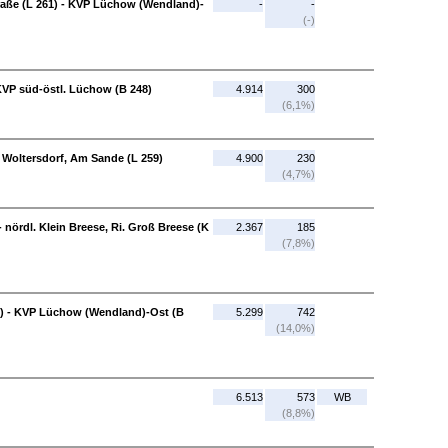
aße (L 261) - KVP Lüchow (Wendland)-
-
-
(-)
KVP süd-östl. Lüchow (B 248)
4.914
300
(6,1%)
 Woltersdorf, Am Sande (L 259)
4.900
230
(4,7%)
 nördl. Klein Breese, Ri. Groß Breese (K
2.367
185
(7,8%)
) - KVP Lüchow (Wendland)-Ost (B
5.299
742
(14,0%)
6.513
573
WB
(8,8%)