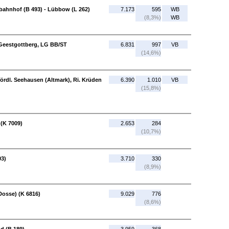
ahnhof (B 493) - Lübbow (L 262)
7.173
595
WB
(8,3%)
WB
. Geestgottberg, LG BB/ST
6.831
997
VB
(14,6%)
ördl. Seehausen (Altmark), Ri. Krüden
6.390
1.010
VB
(15,8%)
(K 7009)
2.653
284
(10,7%)
03)
3.710
330
(8,9%)
Dosse) (K 6816)
9.029
776
(8,6%)