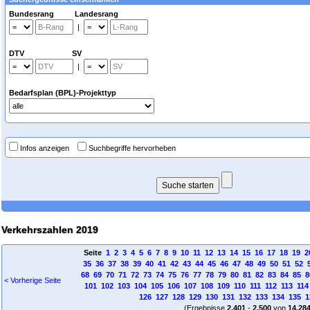
Bundesrang Landesrang
|
DTV SV
|
Bedarfsplan (BPL)-Projekttyp
Infos anzeigen
Suchbegriffe hervorheben
Verkehrszahlen 2019
Seite
1
2
3
4
5
6
7
8
9
10
11
12
13
14
15
16
17
18
19
2
35
36
37
38
39
40
41
42
43
44
45
46
47
48
49
50
51
52
68
69
70
71
72
73
74
75
76
77
78
79
80
81
82
83
84
85
8
< Vorherige Seite
101
102
103
104
105
106
107
108
109
110
111
112
113
114
126
127
128
129
130
131
132
133
134
135
1
(Ergebnisse
2.401
-
2.500
von
14.28