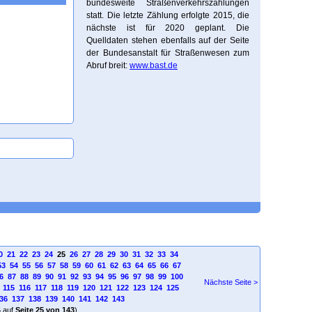
bundesweite Straßenverkehrszählungen
statt. Die letzte Zählung erfolgte 2015, die
nächste ist für 2020 geplant. Die
Quelldaten stehen ebenfalls auf der Seite
der Bundesanstalt für Straßenwesen zum
Abruf breit:
www.bast.de
0
21
22
23
24
25
26
27
28
29
30
31
32
33
34
53
54
55
56
57
58
59
60
61
62
63
64
65
66
67
6
87
88
89
90
91
92
93
94
95
96
97
98
99
100
Nächste Seite >
115
116
117
118
119
120
121
122
123
124
125
36
137
138
139
140
141
142
143
4
auf
Seite 25 von 143
)