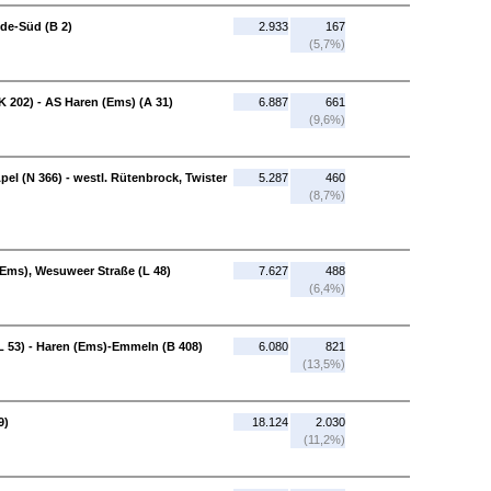
de-Süd (B 2)
2.933
167
(5,7%)
K 202) - AS Haren (Ems) (A 31)
6.887
661
(9,6%)
el (N 366) - westl. Rütenbrock, Twister
5.287
460
(8,7%)
(Ems), Wesuweer Straße (L 48)
7.627
488
(6,4%)
L 53) - Haren (Ems)-Emmeln (B 408)
6.080
821
(13,5%)
9)
18.124
2.030
(11,2%)