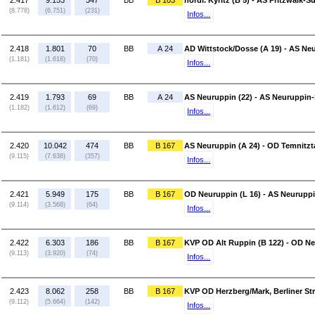
2.417
9.153
347
BB
B 103
nördl. Kyritz (B 5) - AS Pritzwalk-S
(8.778)
(6.751)
(231)
Infos...
2.418
1.801
70
BB
A 24
AD Wittstock/Dosse (A 19) - AS Neu
(1.181)
(1.618)
(70)
Infos...
2.419
1.793
69
BB
A 24
AS Neuruppin (22) - AS Neuruppin-
(1.182)
(1.612)
(69)
Infos...
2.420
10.042
474
BB
B 167
AS Neuruppin (A 24) - OD Temnitzta
(9.115)
(7.638)
(357)
Infos...
2.421
5.949
175
BB
B 167
OD Neuruppin (L 16) - AS Neuruppi
(9.114)
(3.568)
(64)
Infos...
2.422
6.303
186
BB
B 167
KVP OD Alt Ruppin (B 122) - OD Ne
(9.113)
(3.920)
(74)
Infos...
2.423
8.062
258
BB
B 167
KVP OD Herzberg/Mark, Berliner Str
(9.112)
(5.664)
(142)
Infos...