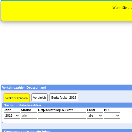
Wenn Sie die
Verkehrszahlen Deutschland
Vergleich
Bedarfsplan 2016
Verkehrszahlen
Suchen - Verkehszahlen
Jahr
Straße
Ort|Zählstelle|TK-Blatt
Land
BPL
Suchergebnisse einschränken