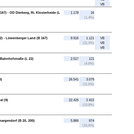
VB
67) - OD Dierberg, Ri. Klosterheide (L
1.178
16
(1,4%)
2) - Löwenberger Land (B 167)
9.916
1.121
VB
(11,3%)
VB
VB
 Bahnhofstraße (L 22)
2.517
121
(4,8%)
0)
26.541
3.079
(11,6%)
al (9)
22.426
2.422
(10,8%)
margendorf (B 2/L 200)
5.866
974
(16,6%)