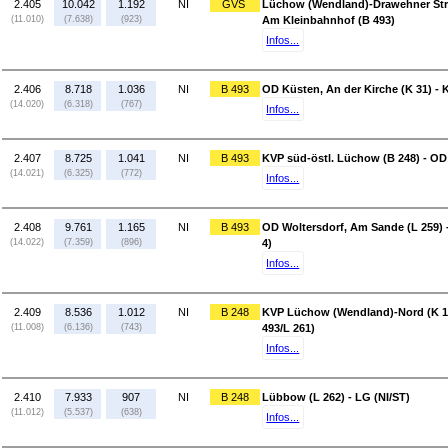
2.405
10.042
1.192
NI
GVS
Lüchow (Wendland)-Drawehner Str
(11.010)
(7.638)
(923)
Am Kleinbahnhof (B 493)
Infos...
2.406
8.718
1.036
NI
B 493
OD Küsten, An der Kirche (K 31) - 
(14.020)
(6.318)
(767)
Infos...
2.407
8.725
1.041
NI
B 493
KVP süd-östl. Lüchow (B 248) - OD
(14.021)
(6.325)
(772)
Infos...
2.408
9.761
1.165
NI
B 493
OD Woltersdorf, Am Sande (L 259) -
(14.022)
(7.359)
(896)
4)
Infos...
2.409
8.536
1.012
NI
B 248
KVP Lüchow (Wendland)-Nord (K 1
(11.008)
(6.136)
(743)
493/L 261)
Infos...
2.410
7.933
907
NI
B 248
Lübbow (L 262) - LG (NI/ST)
(11.012)
(5.537)
(638)
Infos...