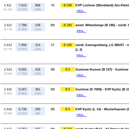
2.411
7.619
868
NI
B 248
KVP Lüchow (Wendland)-Am Kleinb
(11.011)
(5.224)
(599)
Infos...
2.412
7.788
239
BB
B 189
westl. Wittenberge (B 195) - nördl
(9.774)
(5.393)
(123)
Infos...
2.413
7.994
314
ST
B 189
nördl. Geestgottberg, LG BB/ST - n
(9.775)
(5.597)
(249)
(L 2)
Infos...
2.414
9.655
418
BB
B 5
Gumtow-Kunow (B 107) - Gumtow 
(3.563)
(7.253)
(302)
Infos...
2.415
9.267
361
BB
B 5
Gumtow (K 7009) - KVP Kyritz (B 1
(3.564)
(6.865)
(245)
Infos...
2.416
6.736
200
BB
B 5
KVP Kyritz (L 14) - Wusterhausen (
(3.566)
(4.351)
(86)
Infos...