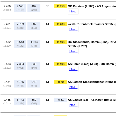
2.430
9.571
407
BB
B 158
OD Parstein (L 283) - AS Angermün
(9.086)
(7.169)
(291)
Infos...
2.431
7.763
887
NI
B 408
westl. Rütenbrock, Twister Straße (
(12.831)
(5.368)
(618)
Infos...
2.432
8.543
1.013
NI
B 408
BG Niederlande, Harem (Ems)/Ter Ap
(12.830)
(6.143)
(744)
Straße (K 202)
Infos...
2.433
7.394
836
NI
B 408
AS Haren (Ems) (A 31) - OD Haren 
(12.832)
(5.005)
(567)
Infos...
2.434
8.155
940
NI
B 70
AS Lathen-Niederlangener Straße (
(7.565)
(5.756)
(671)
Infos...
2.435
3.743
369
NI
A 31
AS Lathen (18) - AS Haren (Ems) (1
(1.311)
(2.344)
(261)
Infos...