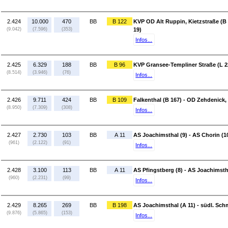
2.424
10.000
470
BB
B 122
KVP OD Alt Ruppin, Kietzstraße (B 1
(9.042)
(7.596)
(353)
19)
Infos...
2.425
6.329
188
BB
B 96
KVP Gransee-Templiner Straße (L 2
(8.514)
(3.946)
(76)
Infos...
2.426
9.711
424
BB
B 109
Falkenthal (B 167) - OD Zehdenick,
(8.950)
(7.309)
(308)
Infos...
2.427
2.730
103
BB
A 11
AS Joachimsthal (9) - AS Chorin (1
(961)
(2.122)
(91)
Infos...
2.428
3.100
113
BB
A 11
AS Pfingstberg (8) - AS Joachimsth
(960)
(2.231)
(99)
Infos...
2.429
8.265
269
BB
B 198
AS Joachimsthal (A 11) - südl. Sch
(9.876)
(5.865)
(153)
Infos...