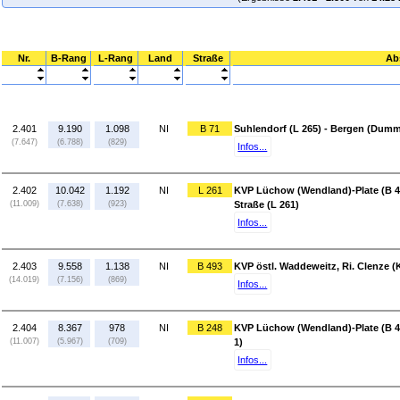
Nr.
B-Rang
L-Rang
Land
Straße
Ab
2.401
9.190
1.098
NI
B 71
Suhlendorf (L 265) - Bergen (Dumme
(7.647)
(6.788)
(829)
Infos...
2.402
10.042
1.192
NI
L 261
KVP Lüchow (Wendland)-Plate (B 
(11.009)
(7.638)
(923)
Straße (L 261)
Infos...
2.403
9.558
1.138
NI
B 493
KVP östl. Waddeweitz, Ri. Clenze (
(14.019)
(7.156)
(869)
Infos...
2.404
8.367
978
NI
B 248
KVP Lüchow (Wendland)-Plate (B 4
(11.007)
(5.967)
(709)
1)
Infos...