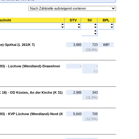
schnitt
DTV
SV
BPL
)-Spithal (L 261/K 7)
3.885
723
WB*
(18,6%)
493) - Lüchow (Wendland)-Drawehner
-
-
(-)
K 18) - OD Küsten, An der Kirche (K 31)
2.985
343
(11,5%)
93) - KVP Lüchow (Wendland)-Nord (K
5.643
705
(12,5%)