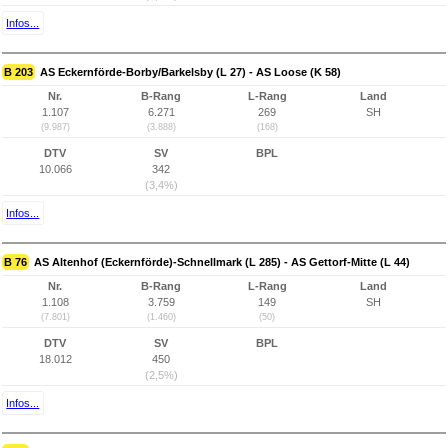
Infos...
B 203
AS Eckernförde-Borby/Barkelsby (L 27) - AS Loose (K 58)
Nr.
B-Rang
L-Rang
Land
1.107
6.271
269
SH
(9.987)
(3.888)
(168)
DTV
SV
BPL
10.066
342
(3,4%)
Infos...
B 76
AS Altenhof (Eckernförde)-Schnellmark (L 285) - AS Gettorf-Mitte (L 44)
Nr.
B-Rang
L-Rang
Land
1.108
3.759
149
SH
(7.801)
(1.460)
(50)
DTV
SV
BPL
18.012
450
(2,5%)
Infos...