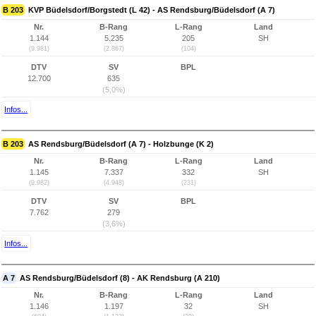
B 203
KVP Büdelsdorf/Borgstedt (L 42) - AS Rendsburg/Büdelsdorf (A 7)
Nr.
B-Rang
L-Rang
Land
1.144
5.235
205
SH
(9.981)
(2.867)
(104)
DTV
SV
BPL
12.700
635
(5,0%)
Infos...
B 203
AS Rendsburg/Büdelsdorf (A 7) - Holzbunge (K 2)
Nr.
B-Rang
L-Rang
Land
1.145
7.337
332
SH
(9.982)
(4.948)
(231)
DTV
SV
BPL
7.762
279
(3,6%)
Infos...
A 7
AS Rendsburg/Büdelsdorf (8) - AK Rendsburg (A 210)
Nr.
B-Rang
L-Rang
Land
1.146
1.197
32
SH