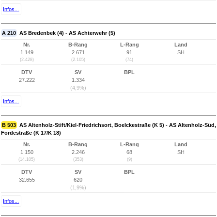
Infos...
A 210
AS Bredenbek (4) - AS Achterwehr (5)
Nr.
B-Rang
L-Rang
Land
1.149
2.671
91
SH
(2.428)
(2.105)
(74)
DTV
SV
BPL
27.222
1.334
(4,9%)
Infos...
B 503
AS Altenholz-Stift/Kiel-Friedrichsort, Boelckestraße (K 5) - AS Altenholz-Süd,
Fördestraße (K 17/K 18)
Nr.
B-Rang
L-Rang
Land
1.150
2.246
68
SH
(14.105)
(353)
(9)
DTV
SV
BPL
32.655
620
(1,9%)
Infos...