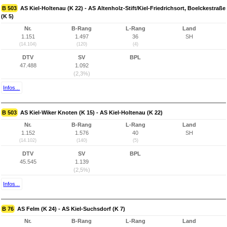
B 503
AS Kiel-Holtenau (K 22) - AS Altenholz-Stift/Kiel-Friedrichsort, Boelckestraße
(K 5)
Nr.
B-Rang
L-Rang
Land
1.151
1.497
36
SH
(14.104)
(120)
(4)
DTV
SV
BPL
47.488
1.092
(2,3%)
Infos...
B 503
AS Kiel-Wiker Knoten (K 15) - AS Kiel-Holtenau (K 22)
Nr.
B-Rang
L-Rang
Land
1.152
1.576
40
SH
(14.102)
(140)
(5)
DTV
SV
BPL
45.545
1.139
(2,5%)
Infos...
B 76
AS Felm (K 24) - AS Kiel-Suchsdorf (K 7)
Nr.
B-Rang
L-Rang
Land