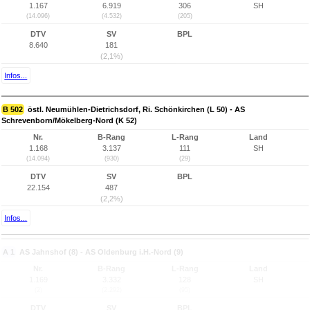
1.167
6.919
306
SH
(14.096)
(4.532)
(205)
DTV
SV
BPL
8.640
181
(2,1%)
Infos...
B 502
östl. Neumühlen-Dietrichsdorf, Ri. Schönkirchen (L 50) - AS
Schrevenborn/Mökelberg-Nord (K 52)
Nr.
B-Rang
L-Rang
Land
1.168
3.137
111
SH
(14.094)
(930)
(29)
DTV
SV
BPL
22.154
487
(2,2%)
Infos...
A 1
AS Jahnshof (8) - AS Oldenburg i.H.-Nord (9)
Nr.
B-Rang
L-Rang
Land
1.169
3.332
128
SH
(2)
(2.292)
(95)
DTV
SV
BPL