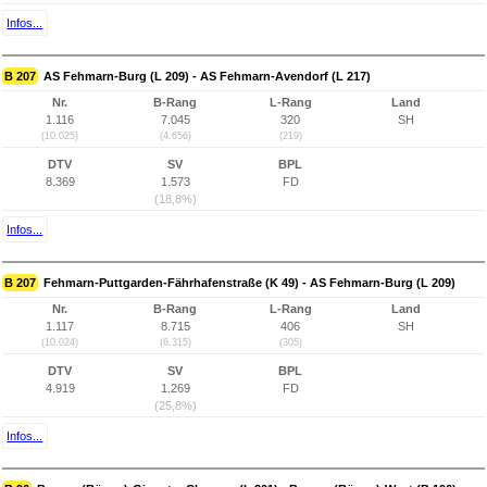
Infos...
B 207
AS Fehmarn-Burg (L 209) - AS Fehmarn-Avendorf (L 217)
Nr.
B-Rang
L-Rang
Land
1.116
7.045
320
SH
(10.025)
(4.656)
(219)
DTV
SV
BPL
8.369
1.573
FD
(18,8%)
Infos...
B 207
Fehmarn-Puttgarden-Fährhafenstraße (K 49) - AS Fehmarn-Burg (L 209)
Nr.
B-Rang
L-Rang
Land
1.117
8.715
406
SH
(10.024)
(6.315)
(305)
DTV
SV
BPL
4.919
1.269
FD
(25,8%)
Infos...