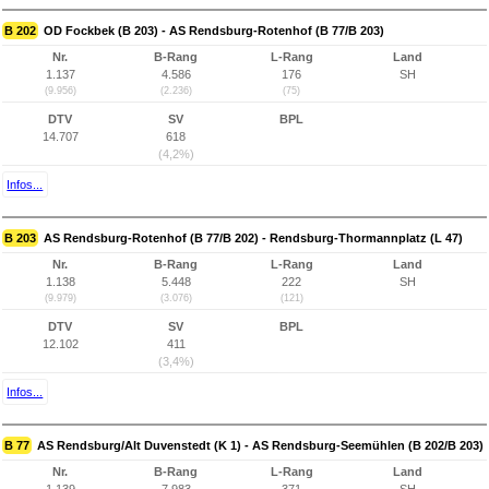
B 202
OD Fockbek (B 203) - AS Rendsburg-Rotenhof (B 77/B 203)
Nr.
B-Rang
L-Rang
Land
1.137
4.586
176
SH
(9.956)
(2.236)
(75)
DTV
SV
BPL
14.707
618
(4,2%)
Infos...
B 203
AS Rendsburg-Rotenhof (B 77/B 202) - Rendsburg-Thormannplatz (L 47)
Nr.
B-Rang
L-Rang
Land
1.138
5.448
222
SH
(9.979)
(3.076)
(121)
DTV
SV
BPL
12.102
411
(3,4%)
Infos...
B 77
AS Rendsburg/Alt Duvenstedt (K 1) - AS Rendsburg-Seemühlen (B 202/B 203)
Nr.
B-Rang
L-Rang
Land