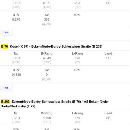
1.102
6.671
293
SH
(9.985)
(4.286)
(192)
DTV
SV
BPL
9.170
385
(4,2%)
Infos...
B 76
Kosel (K 57) - Eckernförde-Borby-Schleswiger Straße (B 203)
Nr.
B-Rang
L-Rang
Land
1.103
4.649
178
SH
(7.798)
(2.296)
(77)
DTV
SV
BPL
14.519
0
(0,0%)
Infos...
B 203
Eckernförde-Borby-Schleswiger Straße (B 76) - AS Eckernförde-
Borby/Barkelsby (L 27)
Nr.
B-Rang
L-Rang
Land
1.104
4.768
186
SH
(9.986)
(2.410)
(85)
DTV
SV
BPL