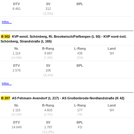
DTV
SV
BPL
8.461
212
(2,5%)
Infos...
B 502
KVP westl. Schönberg, Ri. Brookwisch/Fiefbergen (L 50) - KVP nord-östl.
Schönberg, Strandstraße (L 165)
Nr.
B-Rang
L-Rang
Land
1.114
9.687
435
SH
(14.099)
(7.285)
(334)
DTV
SV
BPL
2.576
106
(4,1%)
Infos...
B 207
AS Fehmarn-Avendorf (L 217) - AS Großenbrode-Nordlandstraße (K 42)
Nr.
B-Rang
L-Rang
Land
1.115
4.603
177
SH
(10.026)
(2.251)
(76)
DTV
SV
BPL
14.649
1.787
FD
(12,2%)