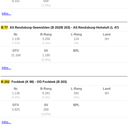
8.331
658
(7,9%)
Infos...
B 77
AS Rendsburg-Seemühlen (B 202/B 203) - AS Rendsburg-Hoheluft (L 47)
Nr.
B-Rang
L-Rang
Land
1.135
3.256
124
SH
(7.833)
(1.024)
(34)
DTV
SV
BPL
21.168
1.185
(5,6%)
Infos...
B 202
Fockbek (K 98) - OD Fockbek (B 203)
Nr.
B-Rang
L-Rang
Land
1.136
8.281
392
SH
(9.955)
(5.881)
(291)
DTV
SV
BPL
5.825
268
(4,6%)
Infos...