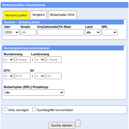
Verkehrszahlen Deutschland
Vergleich
Bedarfsplan 2016
Verkehrszahlen
Suchen - Verkehszahlen
Jahr
Straße
Ort|Zählstelle|TK-Blatt
Land
BPL
Suchergebnisse einschränken
Bundesrang Landesrang
|
DTV SV
|
Bedarfsplan (BPL)-Projekttyp
Infos anzeigen
Suchbegriffe hervorheben