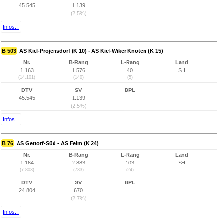
45.545
1.139
(2,5%)
Infos...
B 503
AS Kiel-Projensdorf (K 10) - AS Kiel-Wiker Knoten (K 15)
Nr.
B-Rang
L-Rang
Land
1.163
1.576
40
SH
(14.101)
(140)
(5)
DTV
SV
BPL
45.545
1.139
(2,5%)
Infos...
B 76
AS Gettorf-Süd - AS Felm (K 24)
Nr.
B-Rang
L-Rang
Land
1.164
2.883
103
SH
(7.803)
(733)
(24)
DTV
SV
BPL
24.804
670
(2,7%)
Infos...