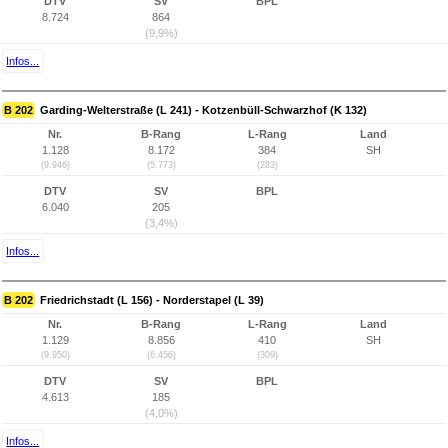
DTV
SV
BPL
8.724
864
(9,9%)
Infos...
B 202
Garding-Welterstraße (L 241) - Kotzenbüll-Schwarzhof (K 132)
Nr.
B-Rang
L-Rang
Land
1.128
8.172
384
SH
(9.946)
(5.773)
(283)
DTV
SV
BPL
6.040
205
(3,4%)
Infos...
B 202
Friedrichstadt (L 156) - Norderstapel (L 39)
Nr.
B-Rang
L-Rang
Land
1.129
8.856
410
SH
(9.950)
(6.456)
(309)
DTV
SV
BPL
4.613
185
(4,0%)
Infos...