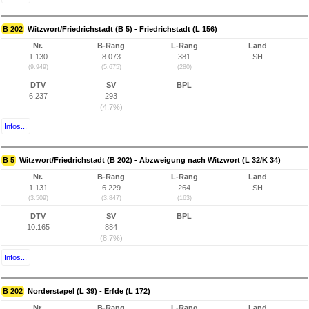
B 202
Witzwort/Friedrichstadt (B 5) - Friedrichstadt (L 156)
Nr.
B-Rang
L-Rang
Land
1.130
8.073
381
SH
(9.949)
(5.675)
(280)
DTV
SV
BPL
6.237
293
(4,7%)
Infos...
B 5
Witzwort/Friedrichstadt (B 202) - Abzweigung nach Witzwort (L 32/K 34)
Nr.
B-Rang
L-Rang
Land
1.131
6.229
264
SH
(3.509)
(3.847)
(163)
DTV
SV
BPL
10.165
884
(8,7%)
Infos...
B 202
Norderstapel (L 39) - Erfde (L 172)
Nr.
B-Rang
L-Rang
Land