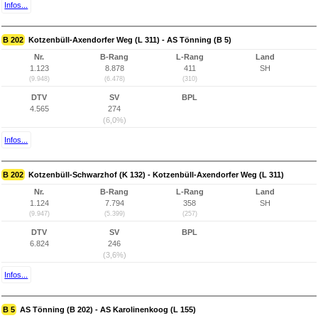
Infos...
B 202
Kotzenbüll-Axendorfer Weg (L 311) - AS Tönning (B 5)
Nr.
B-Rang
L-Rang
Land
1.123
8.878
411
SH
(9.948)
(6.478)
(310)
DTV
SV
BPL
4.565
274
(6,0%)
Infos...
B 202
Kotzenbüll-Schwarzhof (K 132) - Kotzenbüll-Axendorfer Weg (L 311)
Nr.
B-Rang
L-Rang
Land
1.124
7.794
358
SH
(9.947)
(5.399)
(257)
DTV
SV
BPL
6.824
246
(3,6%)
Infos...
B 5
AS Tönning (B 202) - AS Karolinenkoog (L 155)