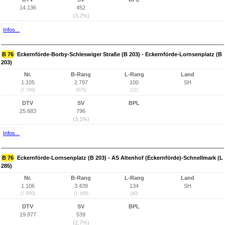
14.136
452
(3,2%)
Infos...
B 76
Eckernförde-Borby-Schleswiger Straße (B 203) - Eckernförde-Lornsenplatz (B
203)
Nr.
B-Rang
L-Rang
Land
1.105
2.797
100
SH
(7.799)
(675)
(22)
DTV
SV
BPL
25.683
796
(3,1%)
Infos...
B 76
Eckernförde-Lornsenplatz (B 203) - AS Altenhof (Eckernförde)-Schnellmark (L
285)
Nr.
B-Rang
L-Rang
Land
1.106
3.439
134
SH
(7.800)
(1.169)
(40)
DTV
SV
BPL
19.977
539
(2,7%)