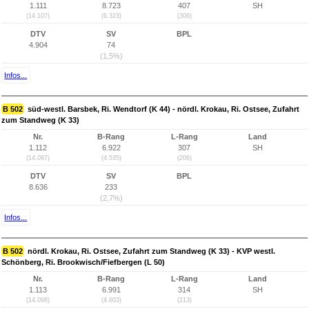
1.111
8.723
407
SH
(14.107)
(6.323)
(306)
DTV
SV
BPL
4.904
74
(1,5%)
Infos...
B 502
süd-westl. Barsbek, Ri. Wendtorf (K 44) - nördl. Krokau, Ri. Ostsee, Zufahrt
zum Standweg (K 33)
Nr.
B-Rang
L-Rang
Land
1.112
6.922
307
SH
(14.097)
(4.535)
(206)
DTV
SV
BPL
8.636
233
(2,7%)
Infos...
B 502
nördl. Krokau, Ri. Ostsee, Zufahrt zum Standweg (K 33) - KVP westl.
Schönberg, Ri. Brookwisch/Fiefbergen (L 50)
Nr.
B-Rang
L-Rang
Land
1.113
6.991
314
SH
(14.098)
(4.603)
(213)