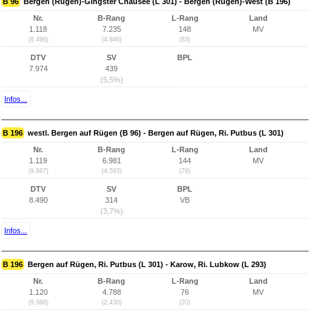
B 96
Bergen (Rügen)-Gingster Chausee (L 301) - Bergen (Rügen)-West (B 196)
Nr.
B-Rang
L-Rang
Land
1.118
7.235
148
MV
(8.496)
(4.846)
(83)
DTV
SV
BPL
7.974
439
(5,5%)
Infos...
B 196
westl. Bergen auf Rügen (B 96) - Bergen auf Rügen, Ri. Putbus (L 301)
Nr.
B-Rang
L-Rang
Land
1.119
6.981
144
MV
(9.867)
(4.593)
(79)
DTV
SV
BPL
8.490
314
VB
(3,7%)
Infos...
B 196
Bergen auf Rügen, Ri. Putbus (L 301) - Karow, Ri. Lubkow (L 293)
Nr.
B-Rang
L-Rang
Land
1.120
4.788
76
MV
(9.868)
(2.430)
(20)