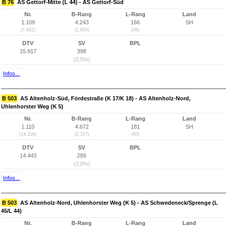
B 76
AS Gettorf-Mitte (L 44) - AS Gettorf-Süd
Nr.
B-Rang
L-Rang
Land
1.109
4.243
166
SH
(7.802)
(1.905)
(66)
DTV
SV
BPL
15.917
398
(2,5%)
Infos...
B 503
AS Altenholz-Süd, Fördestraße (K 17/K 18) - AS Altenholz-Nord,
Uhlenhorster Weg (K 5)
Nr.
B-Rang
L-Rang
Land
1.110
4.672
181
SH
(14.106)
(2.317)
(80)
DTV
SV
BPL
14.443
289
(2,0%)
Infos...
B 503
AS Altenholz-Nord, Uhlenhorster Weg (K 5) - AS Schwedeneck/Sprenge (L
45/L 44)
Nr.
B-Rang
L-Rang
Land