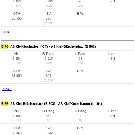
1.153
2.733
96
SH
(7.804)
(632)
(20)
DTV
SV
BPL
26.535
716
(2,7%)
Infos...
B 76
AS Kiel-Suchsdorf (K 7) - AS Kiel-Blücherplatz (B 503)
Nr.
B-Rang
L-Rang
Land
1.154
2.315
69
SH
(7.805)
(386)
(10)
DTV
SV
BPL
31.590
821
(2,6%)
Infos...
B 76
AS Kiel-Blücherplatz (B 503) - AS Kiel/Kronshagen (L 194)
Nr.
B-Rang
L-Rang
Land
1.155
362
4
SH
(7.806)
(4)
(1)
DTV
SV
BPL
86.863
2.432