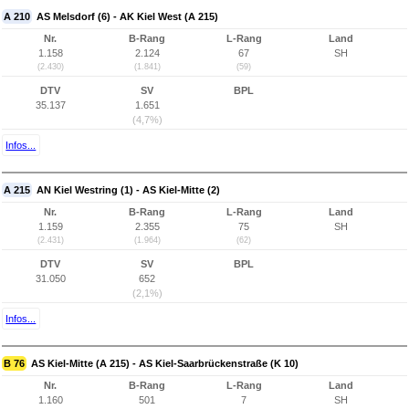
A 210
AS Melsdorf (6) - AK Kiel West (A 215)
Nr.
B-Rang
L-Rang
Land
1.158
2.124
67
SH
(2.430)
(1.841)
(59)
DTV
SV
BPL
35.137
1.651
(4,7%)
Infos...
A 215
AN Kiel Westring (1) - AS Kiel-Mitte (2)
Nr.
B-Rang
L-Rang
Land
1.159
2.355
75
SH
(2.431)
(1.964)
(62)
DTV
SV
BPL
31.050
652
(2,1%)
Infos...
B 76
AS Kiel-Mitte (A 215) - AS Kiel-Saarbrückenstraße (K 10)
Nr.
B-Rang
L-Rang
Land
1.160
501
7
SH