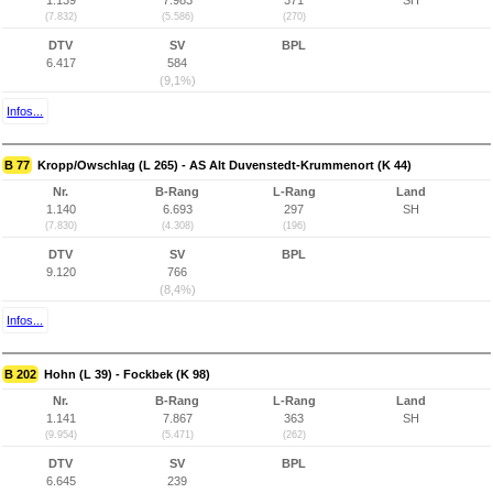
1.139
7.983
371
SH
(7.832)
(5.586)
(270)
DTV
SV
BPL
6.417
584
(9,1%)
Infos...
B 77
Kropp/Owschlag (L 265) - AS Alt Duvenstedt-Krummenort (K 44)
Nr.
B-Rang
L-Rang
Land
1.140
6.693
297
SH
(7.830)
(4.308)
(196)
DTV
SV
BPL
9.120
766
(8,4%)
Infos...
B 202
Hohn (L 39) - Fockbek (K 98)
Nr.
B-Rang
L-Rang
Land
1.141
7.867
363
SH
(9.954)
(5.471)
(262)
DTV
SV
BPL
6.645
239