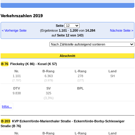
Verkehrszahlen 2019
Seite
< Vorherige Seite
(Ergebnisse
1.101
-
1.200
von
14.284
Nächste Seite >
auf
Seite 12 von 143
)
Abschnitt
B 76
Fleckeby (K 86) - Kosel (K 57)
Nr.
B-Rang
L-Rang
Land
1.101
6.363
278
SH
(7.797)
(3.979)
(177)
DTV
SV
BPL
9.838
325
(3,3%)
Infos...
B 203
KVP Eckernförde-Marienthaler Straße - Eckernförde-Borby-Schleswiger
Straße (B 76)
Nr.
B-Rang
L-Rang
Land