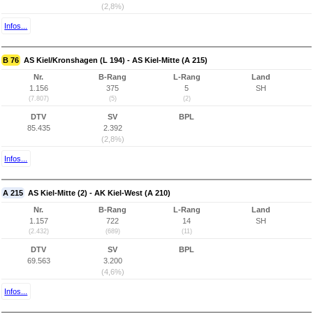
(2,8%)
Infos...
B 76
AS Kiel/Kronshagen (L 194) - AS Kiel-Mitte (A 215)
Nr.
B-Rang
L-Rang
Land
1.156
375
5
SH
(7.807)
(5)
(2)
DTV
SV
BPL
85.435
2.392
(2,8%)
Infos...
A 215
AS Kiel-Mitte (2) - AK Kiel-West (A 210)
Nr.
B-Rang
L-Rang
Land
1.157
722
14
SH
(2.432)
(689)
(11)
DTV
SV
BPL
69.563
3.200
(4,6%)
Infos...