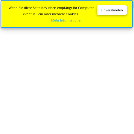
Diese Seite wird nicht mehr aktualisiert.
Zur neuen Seite
Wenn Sie diese Seite besuchen empfängt Ihr Computer
Einverstanden
eventuell ein oder mehrere Cookies.
Mehr Informationen