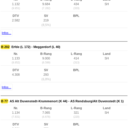
1.132
9.684
434
SH
(9.951)
(7.282)
(333)
DTV
SV
BPL
2.582
219
(8,5%)
Infos...
B 202
Erfde (L 172) - Meggerdorf (L 40)
Nr.
B-Rang
L-Rang
Land
1.133
9.000
414
SH
(9.952)
(6.599)
(313)
DTV
SV
BPL
4.308
293
(6,8%)
Infos...
B 77
AS Alt Duvenstedt-Krummenort (K 44) - AS Rendsburg/Alt Duvenstedt (K 1)
Nr.
B-Rang
L-Rang
Land
1.134
7.065
321
SH
(7.831)
(4.676)
(220)
DTV
SV
BPL