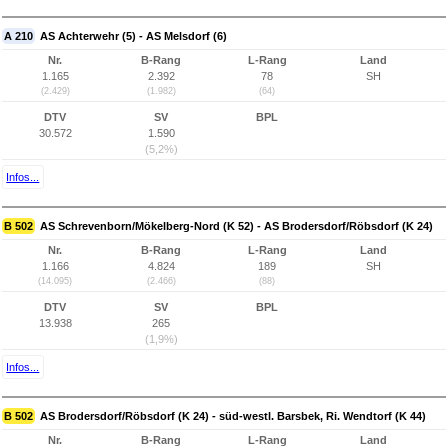
A 210
AS Achterwehr (5) - AS Melsdorf (6)
Nr.
B-Rang
L-Rang
Land
1.165
2.392
78
SH
(2.429)
(1.982)
(64)
DTV
SV
BPL
30.572
1.590
(5,2%)
Infos...
B 502
AS Schrevenborn/Mökelberg-Nord (K 52) - AS Brodersdorf/Röbsdorf (K 24)
Nr.
B-Rang
L-Rang
Land
1.166
4.824
189
SH
(14.095)
(2.466)
(88)
DTV
SV
BPL
13.938
265
(1,9%)
Infos...
B 502
AS Brodersdorf/Röbsdorf (K 24) - süd-westl. Barsbek, Ri. Wendtorf (K 44)
Nr.
B-Rang
L-Rang
Land