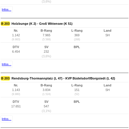
(3,6%)
Infos...
B 203
Holzbunge (K 2) - Groß Wittensee (K 51)
Nr.
B-Rang
L-Rang
Land
1.142
7.965
369
SH
(9.983)
(5.569)
(268)
DTV
SV
BPL
6.454
232
(3,6%)
Infos...
B 203
Rendsburg-Thormannplatz (L 47) - KVP Büdelsdorf/Borgstedt (L 42)
Nr.
B-Rang
L-Rang
Land
1.143
3.834
151
SH
(9.980)
(1.524)
(52)
DTV
SV
BPL
17.651
547
(3,1%)
Infos...