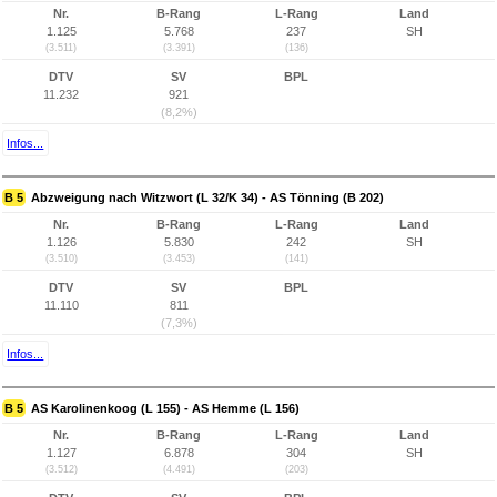
Nr.
B-Rang
L-Rang
Land
1.125
5.768
237
SH
(3.511)
(3.391)
(136)
DTV
SV
BPL
11.232
921
(8,2%)
Infos...
B 5
Abzweigung nach Witzwort (L 32/K 34) - AS Tönning (B 202)
Nr.
B-Rang
L-Rang
Land
1.126
5.830
242
SH
(3.510)
(3.453)
(141)
DTV
SV
BPL
11.110
811
(7,3%)
Infos...
B 5
AS Karolinenkoog (L 155) - AS Hemme (L 156)
Nr.
B-Rang
L-Rang
Land
1.127
6.878
304
SH
(3.512)
(4.491)
(203)