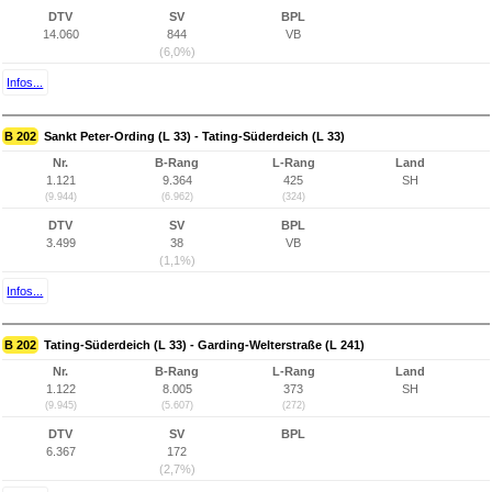
DTV
SV
BPL
14.060
844
VB
(6,0%)
Infos...
B 202
Sankt Peter-Ording (L 33) - Tating-Süderdeich (L 33)
Nr.
B-Rang
L-Rang
Land
1.121
9.364
425
SH
(9.944)
(6.962)
(324)
DTV
SV
BPL
3.499
38
VB
(1,1%)
Infos...
B 202
Tating-Süderdeich (L 33) - Garding-Welterstraße (L 241)
Nr.
B-Rang
L-Rang
Land
1.122
8.005
373
SH
(9.945)
(5.607)
(272)
DTV
SV
BPL
6.367
172
(2,7%)