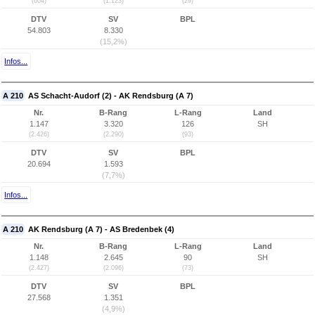
(604)
(1.123)
(29)
DTV
SV
BPL
54.803
8.330
(15,2%)
Infos...
A 210
AS Schacht-Audorf (2) - AK Rendsburg (A 7)
Nr.
B-Rang
L-Rang
Land
1.147
3.320
126
SH
(2.426)
(2.290)
(93)
DTV
SV
BPL
20.694
1.593
(7,7%)
Infos...
A 210
AK Rendsburg (A 7) - AS Bredenbek (4)
Nr.
B-Rang
L-Rang
Land
1.148
2.645
90
SH
(2.427)
(2.096)
(73)
DTV
SV
BPL
27.568
1.351
(4,9%)