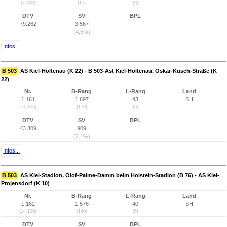
(7.808)
(15)
(3)
DTV
SV
BPL
79.262
3.567
(4,5%)
Infos...
B 503
AS Kiel-Holtenau (K 22) - B 503-Ast Kiel-Holtenau, Oskar-Kusch-Straße (K
22)
Nr.
B-Rang
L-Rang
Land
1.161
1.697
43
SH
(14.103)
(170)
(6)
DTV
SV
BPL
43.309
909
(2,1%)
Infos...
B 503
AS Kiel-Stadion, Olof-Palme-Damm beim Holstein-Stadion (B 76) - AS Kiel-
Projensdorf (K 10)
Nr.
B-Rang
L-Rang
Land
1.162
1.576
40
SH
(14.100)
(140)
(5)
DTV
SV
BPL