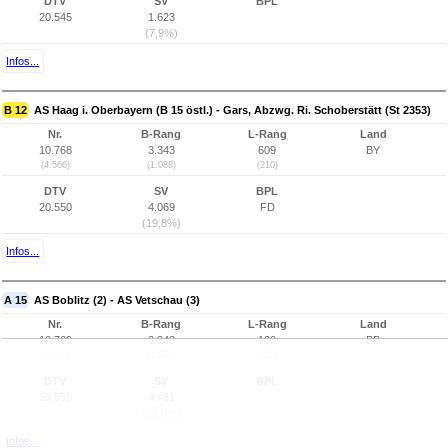
DTV
SV
BPL
20.545
1.623
(7,9%)
Infos...
B 12
AS Haag i. Oberbayern (B 15 östl.) - Gars, Abzwg. Ri. Schoberstätt (St 2353)
Nr.
B-Rang
L-Rang
Land
10.768
3.343
609
BY
(4.566)
(1.088)
(210)
DTV
SV
BPL
20.550
4.069
FD
(19,8%)
Infos...
A 15
AS Boblitz (2) - AS Vetschau (3)
Nr.
B-Rang
L-Rang
Land
10.769
3.342
120
BB
(1.048)
(2.294)
(102)
DTV
SV
BPL
20.555
4.481
(21,8%)
Infos...