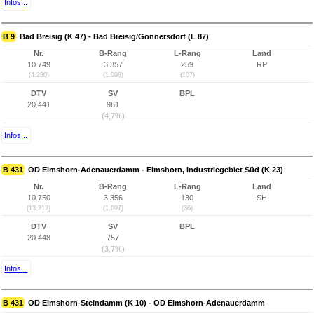
Infos...
B 9
Bad Breisig (K 47) - Bad Breisig/Gönnersdorf (L 87)
Nr.
B-Rang
L-Rang
Land
10.749
3.357
259
RP
(4.280)
(1.098)
(107)
DTV
SV
BPL
20.441
961
(4,7%)
Infos...
B 431
OD Elmshorn-Adenauerdamm - Elmshorn, Industriegebiet Süd (K 23)
Nr.
B-Rang
L-Rang
Land
10.750
3.356
130
SH
(13.212)
(1.097)
(36)
DTV
SV
BPL
20.448
757
(3,7%)
Infos...
B 431
OD Elmshorn-Steindamm (K 10) - OD Elmshorn-Adenauerdamm