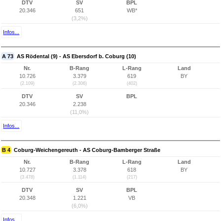
DTV
SV
BPL
20.346
651
WB*
(3,2%)
Infos...
A 73
AS Rödental (9) - AS Ebersdorf b. Coburg (10)
Nr.
B-Rang
L-Rang
Land
10.726
3.379
619
BY
(2.109)
(2.306)
(402)
DTV
SV
BPL
20.346
2.238
(11,0%)
Infos...
B 4
Coburg-Weichengereuth - AS Coburg-Bamberger Straße
Nr.
B-Rang
L-Rang
Land
10.727
3.378
618
BY
(3.478)
(1.114)
(217)
DTV
SV
BPL
20.348
1.221
VB
(6,0%)
Infos...