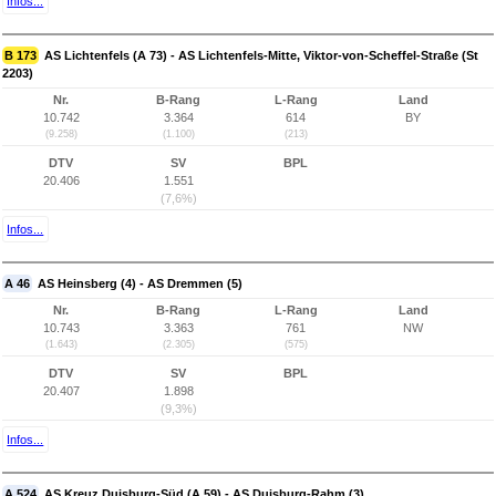
Infos...
B 173
AS Lichtenfels (A 73) - AS Lichtenfels-Mitte, Viktor-von-Scheffel-Straße (St
2203)
Nr.
B-Rang
L-Rang
Land
10.742
3.364
614
BY
(9.258)
(1.100)
(213)
DTV
SV
BPL
20.406
1.551
(7,6%)
Infos...
A 46
AS Heinsberg (4) - AS Dremmen (5)
Nr.
B-Rang
L-Rang
Land
10.743
3.363
761
NW
(1.643)
(2.305)
(575)
DTV
SV
BPL
20.407
1.898
(9,3%)
Infos...
A 524
AS Kreuz Duisburg-Süd (A 59) - AS Duisburg-Rahm (3)