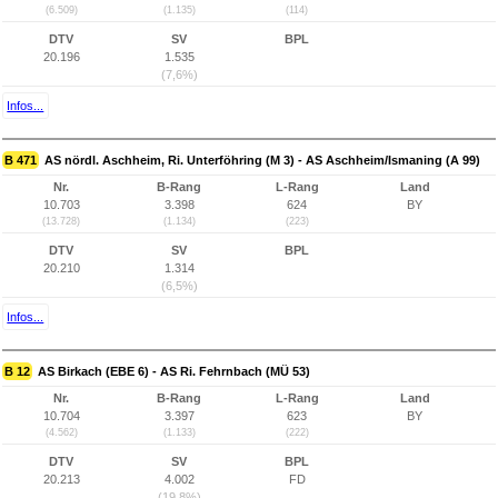
(6.509)
(1.135)
(114)
DTV
SV
BPL
20.196
1.535
(7,6%)
Infos...
B 471
AS nördl. Aschheim, Ri. Unterföhring (M 3) - AS Aschheim/Ismaning (A 99)
Nr.
B-Rang
L-Rang
Land
10.703
3.398
624
BY
(13.728)
(1.134)
(223)
DTV
SV
BPL
20.210
1.314
(6,5%)
Infos...
B 12
AS Birkach (EBE 6) - AS Ri. Fehrnbach (MÜ 53)
Nr.
B-Rang
L-Rang
Land
10.704
3.397
623
BY
(4.562)
(1.133)
(222)
DTV
SV
BPL
20.213
4.002
FD
(19,8%)