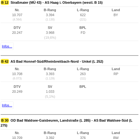
B 12
Straßmaier (MÜ 43) - AS Haag i. Oberbayern (westl. B 15)
Nr.
B-Rang
L-Rang
Land
10.707
3.394
622
BY
(4.564)
(1.130)
(221)
DTV
SV
BPL
20.247
3.968
FD
(19,6%)
Infos...
B 42
AS Bad Honnef-Süd/Rheinbreitbach-Nord - Unkel (L 252)
Nr.
B-Rang
L-Rang
Land
10.708
3.393
263
RP
(6.073)
(1.129)
(111)
DTV
SV
BPL
20.249
1.033
(5,1%)
Infos...
B 30
OD Bad Waldsee-Gaisbeuren, Landstraße (L 285) - AS Bad Waldsee-Süd (L
275)
Nr.
B-Rang
L-Rang
Land
10.709
3.392
376
BW