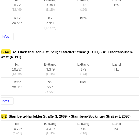
Nr.
B-Rang
L-Rang
Land
10.723
3.380
373
BW
(12.499)
(1.116)
(226)
DTV
SV
BPL
20.345
2.441
(12,0%)
Infos...
B 448
AS Obertshausen-Ost, Seligenstädter Straße (L 3117) - AS Obertshausen-
West (K 191)
Nr.
B-Rang
L-Rang
Land
10.724
3.379
179
HE
(13.355)
(1.115)
(174)
DTV
SV
BPL
20.346
997
(4,9%)
Infos...
B 2
Starnberg-Hanfelder Straße (L 2069) - Starnberg-Söckinger Straße (L 2070)
Nr.
B-Rang
L-Rang
Land
10.725
3.379
619
BY
(3.031)
(1.115)
(218)