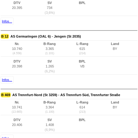
DTV
SV
BPL
20.395
734
(3,6%)
Infos...
B 12
AS Germaringen (OAL 6) - Jengen (St 2035)
Nr.
B-Rang
L-Rang
Land
10.740
3.365
615
BY
(4.556)
(1.101)
(214)
DTV
SV
BPL
20.398
1.265
VB
(6,2%)
Infos...
B 469
AS Trennfurt-Nord (St 3259) - AS Trennfurt-Süd, Trennfurter Straße
Nr.
B-Rang
L-Rang
Land
10.741
3.364
614
BY
(13.665)
(1.100)
(213)
DTV
SV
BPL
20.406
1.408
(6,9%)