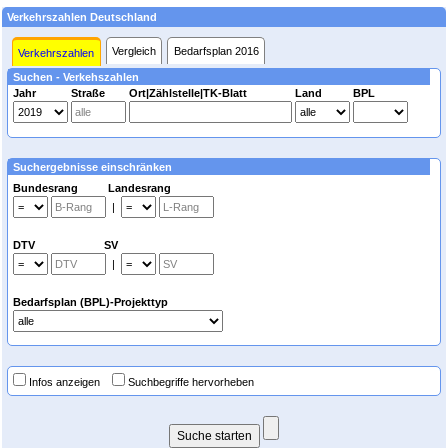
Verkehrszahlen Deutschland
Vergleich
Bedarfsplan 2016
Verkehrszahlen
Suchen - Verkehszahlen
Jahr
Straße
Ort|Zählstelle|TK-Blatt
Land
BPL
Suchergebnisse einschränken
Bundesrang Landesrang
|
DTV SV
|
Bedarfsplan (BPL)-Projekttyp
Infos anzeigen
Suchbegriffe hervorheben