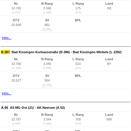
Nr.
B-Rang
L-Rang
Land
10.765
3.346
175
HE
(4.078)
(1.090)
(170)
DTV
SV
BPL
20.509
882
(4,3%)
Infos...
B 287
Bad Kissingen-Kurhausstraße (B 286) - Bad Kissingen-Winkels (L 2292)
Nr.
B-Rang
L-Rang
Land
10.766
3.345
610
BY
(11.929)
(1.089)
(211)
DTV
SV
BPL
20.527
554
(2,7%)
Infos...
A 44
AS MG-Ost (21) - AK Neersen (A 52)
Nr.
B-Rang
L-Rang
Land
10.767
3.344
758
NW
(1.550)
(2.295)
(572)