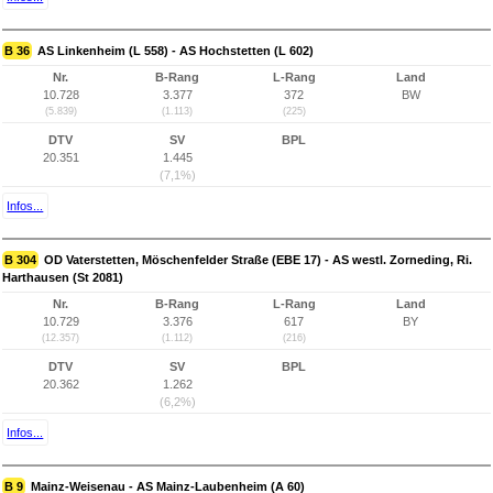
B 36
AS Linkenheim (L 558) - AS Hochstetten (L 602)
Nr.
B-Rang
L-Rang
Land
10.728
3.377
372
BW
(5.839)
(1.113)
(225)
DTV
SV
BPL
20.351
1.445
(7,1%)
Infos...
B 304
OD Vaterstetten, Möschenfelder Straße (EBE 17) - AS westl. Zorneding, Ri.
Harthausen (St 2081)
Nr.
B-Rang
L-Rang
Land
10.729
3.376
617
BY
(12.357)
(1.112)
(216)
DTV
SV
BPL
20.362
1.262
(6,2%)
Infos...
B 9
Mainz-Weisenau - AS Mainz-Laubenheim (A 60)