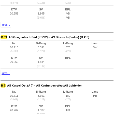
(5.577)
(1.128)
(229)
DTV
SV
BPL
20.259
1.945
VB
(9,6%)
VB
Infos...
B 33
AS Gengenbach-Süd (K 5333) - AS Biberach (Baden) (B 415)
Nr.
B-Rang
L-Rang
Land
10.710
3.391
375
BW
(5.730)
(1.127)
(228)
DTV
SV
BPL
20.262
1.844
(9,1%)
Infos...
B 7
AS Kassel-Ost (A 7) - AS Kaufungen-West/AS Lohfelden
Nr.
B-Rang
L-Rang
Land
10.711
3.391
180
HE
(3.901)
(1.127)
(175)
DTV
SV
BPL
20.262
1.337
FD