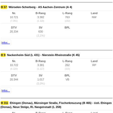
B 57
Würselen-Scherberg - AS Aachen-Zentrum (A 4)
Nr.
B-Rang
L-Rang
Land
10.721
3.382
763
NW
(7.061)
(1.118)
(192)
DTV
SV
BPL
20.334
630
(3,1%)
Infos...
B 9
Nackenheim-Süd (L 431) - Nierstein-Rheinstraße (K 45)
Nr.
B-Rang
L-Rang
Land
10.722
3.381
262
RP
(4.320)
(1.117)
(110)
DTV
SV
BPL
20.344
1.017
VB
(5,0%)
Infos...
B 311
Ehingen (Donau), Münsinger Straße, Fischerkreuzung (B 465) - östl. Ehingen
(Donau), Neue Steige, Ri. Nasgenstadt (L 259)