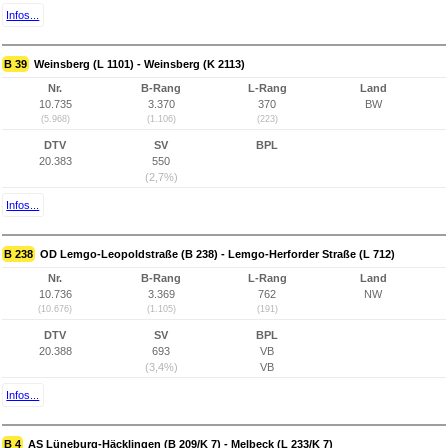
Infos...
B 39
Weinsberg (L 1101) - Weinsberg (K 2113)
Nr.
B-Rang
L-Rang
Land
10.735
3.370
370
BW
(5.968)
(1.106)
(223)
DTV
SV
BPL
20.383
550
(2,7%)
Infos...
B 238
OD Lemgo-Leopoldstraße (B 238) - Lemgo-Herforder Straße (L 712)
Nr.
B-Rang
L-Rang
Land
10.736
3.369
762
NW
(10.676)
(1.105)
(191)
DTV
SV
BPL
20.388
693
VB
(3,4%)
VB
Infos...
B 4
AS Lüneburg-Häcklingen (B 209/K 7) - Melbeck (L 233/K 7)