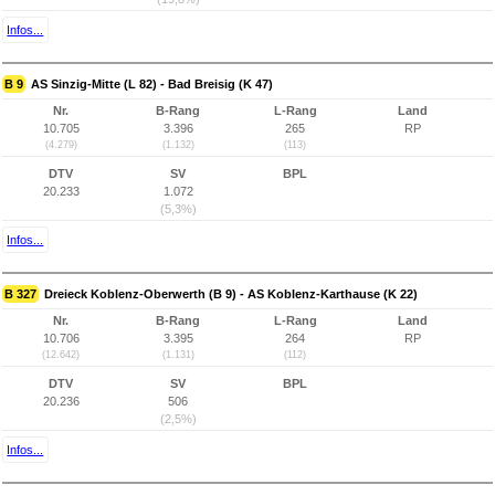
Infos...
B 9
AS Sinzig-Mitte (L 82) - Bad Breisig (K 47)
Nr.
B-Rang
L-Rang
Land
10.705
3.396
265
RP
(4.279)
(1.132)
(113)
DTV
SV
BPL
20.233
1.072
(5,3%)
Infos...
B 327
Dreieck Koblenz-Oberwerth (B 9) - AS Koblenz-Karthause (K 22)
Nr.
B-Rang
L-Rang
Land
10.706
3.395
264
RP
(12.642)
(1.131)
(112)
DTV
SV
BPL
20.236
506
(2,5%)
Infos...