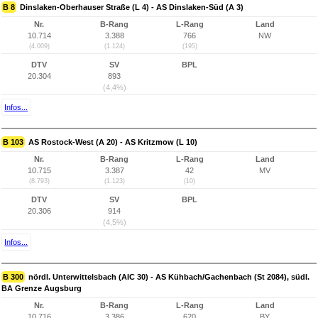
B 8
Dinslaken-Oberhauser Straße (L 4) - AS Dinslaken-Süd (A 3)
Nr.
B-Rang
L-Rang
Land
10.714
3.388
766
NW
(4.009)
(1.124)
(195)
DTV
SV
BPL
20.304
893
(4,4%)
Infos...
B 103
AS Rostock-West (A 20) - AS Kritzmow (L 10)
Nr.
B-Rang
L-Rang
Land
10.715
3.387
42
MV
(8.793)
(1.123)
(10)
DTV
SV
BPL
20.306
914
(4,5%)
Infos...
B 300
nördl. Unterwittelsbach (AIC 30) - AS Kühbach/Gachenbach (St 2084), südl.
BA Grenze Augsburg
Nr.
B-Rang
L-Rang
Land
10.716
3.386
620
BY