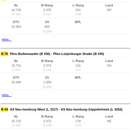
Nr.
B-Rang
L-Rang
Land
10.730
3.375
261
RP
(4.316)
(1.111)
(109)
DTV
SV
BPL
20.364
855
(4,2%)
Infos...
B 76
Plön-Bullenwarder (B 430) - Plön-Lütjenburger Straße (B 430)
Nr.
B-Rang
L-Rang
Land
10.731
3.374
131
SH
(7.820)
(1.110)
(37)
DTV
SV
BPL
20.369
1.059
(5,2%)
Infos...
B 44
AS Neu-Isenburg-West (L 3117) - AS Neu-Isenburg-Zeppelinheim (L 3262)
Nr.
B-Rang
L-Rang
Land
10.732
3.373
178
HE
(6.189)
(1.109)
(173)