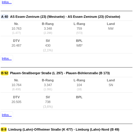
Infos...
A 40
AS Essen-Zentrum (23) (Westseite) - AS Essen-Zentrum (23) (Ostseite)
Nr.
B-Rang
L-Rang
Land
10.763
3.348
759
NW
(1.477)
(2.296)
(573)
DTV
SV
BPL
20.487
430
WB*
(2,1%)
Infos...
B 92
Plauen-Straßberger Straße (L 297) - Plauen-Böhlerstraße (B 173)
Nr.
B-Rang
L-Rang
Land
10.764
3.347
104
SN
(8.408)
(1.091)
(18)
DTV
SV
BPL
20.505
738
(3,6%)
Infos...
B 8
Limburg (Lahn)-Offheimer Straße (K 477) - Limburg (Lahn)-Nord (B 49)