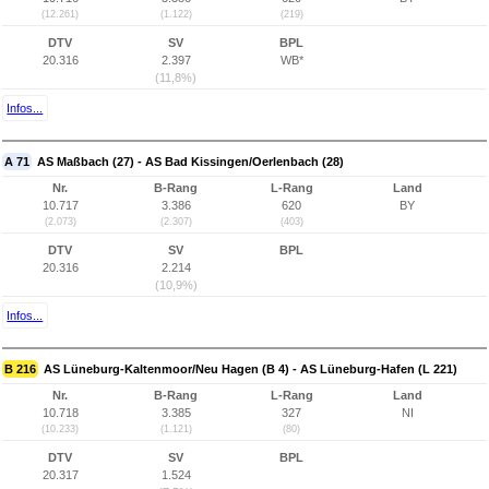
(12.261)
(1.122)
(219)
DTV
SV
BPL
20.316
2.397
WB*
(11,8%)
Infos...
A 71
AS Maßbach (27) - AS Bad Kissingen/Oerlenbach (28)
Nr.
B-Rang
L-Rang
Land
10.717
3.386
620
BY
(2.073)
(2.307)
(403)
DTV
SV
BPL
20.316
2.214
(10,9%)
Infos...
B 216
AS Lüneburg-Kaltenmoor/Neu Hagen (B 4) - AS Lüneburg-Hafen (L 221)
Nr.
B-Rang
L-Rang
Land
10.718
3.385
327
NI
(10.233)
(1.121)
(80)
DTV
SV
BPL
20.317
1.524