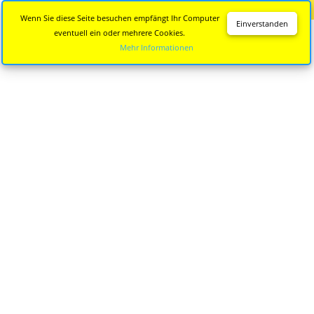
Diese Seite wird nicht mehr aktualisiert.
Zur neuen Seite
Wenn Sie diese Seite besuchen empfängt Ihr Computer
Einverstanden
eventuell ein oder mehrere Cookies.
Mehr Informationen