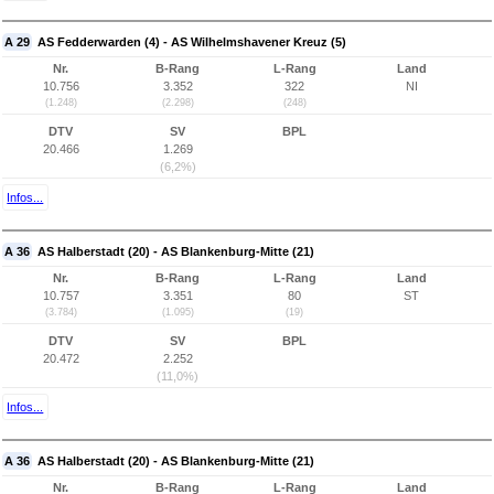
A 29
AS Fedderwarden (4) - AS Wilhelmshavener Kreuz (5)
Nr.
B-Rang
L-Rang
Land
10.756
3.352
322
NI
(1.248)
(2.298)
(248)
DTV
SV
BPL
20.466
1.269
(6,2%)
Infos...
A 36
AS Halberstadt (20) - AS Blankenburg-Mitte (21)
Nr.
B-Rang
L-Rang
Land
10.757
3.351
80
ST
(3.784)
(1.095)
(19)
DTV
SV
BPL
20.472
2.252
(11,0%)
Infos...
A 36
AS Halberstadt (20) - AS Blankenburg-Mitte (21)
Nr.
B-Rang
L-Rang
Land