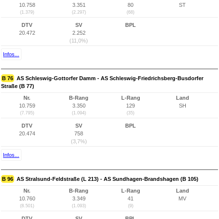
10.758
3.351
80
ST
(1.379)
(2.297)
(68)
DTV
SV
BPL
20.472
2.252
(11,0%)
Infos...
B 76
AS Schleswig-Gottorfer Damm - AS Schleswig-Friedrichsberg-Busdorfer
Straße (B 77)
Nr.
B-Rang
L-Rang
Land
10.759
3.350
129
SH
(7.795)
(1.094)
(35)
DTV
SV
BPL
20.474
758
(3,7%)
Infos...
B 96
AS Stralsund-Feldstraße (L 213) - AS Sundhagen-Brandshagen (B 105)
Nr.
B-Rang
L-Rang
Land
10.760
3.349
41
MV
(8.501)
(1.093)
(9)
DTV
SV
BPL