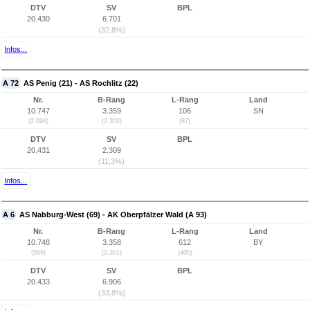
DTV
SV
BPL
20.430
6.701
(32,8%)
Infos...
A 72
AS Penig (21) - AS Rochlitz (22)
Nr.
B-Rang
L-Rang
Land
10.747
3.359
106
SN
(2.098)
(2.302)
(87)
DTV
SV
BPL
20.431
2.309
(11,3%)
Infos...
A 6
AS Nabburg-West (69) - AK Oberpfälzer Wald (A 93)
Nr.
B-Rang
L-Rang
Land
10.748
3.358
612
BY
(589)
(2.301)
(400)
DTV
SV
BPL
20.433
6.906
(33,8%)