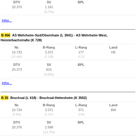
DTV
SV
BPL
20.370
1.161
(5,7%)
Infos...
B 456
AS Wehrheim-Süd/Obernhain (L 3041) - AS Wehrheim-West,
Heisterbachstraße (K 728)
Nr.
B-Rang
L-Rang
Land
10.733
3.372
177
HE
(13.444)
(1.108)
(172)
DTV
SV
BPL
20.373
815
(4,0%)
Infos...
B 35
Bruchsal (L 618) - Bruchsal-Helmsheim (K 3502)
Nr.
B-Rang
L-Rang
Land
10.734
3.371
371
BW
(5.801)
(1.107)
(224)
DTV
SV
BPL
20.376
2.588
(12,7%)