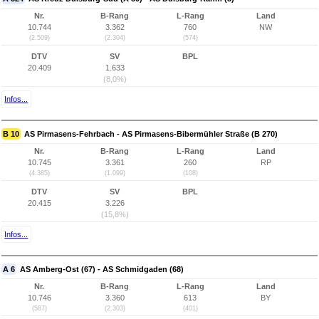
Nr.
B-Rang
L-Rang
Land
10.744
3.362
760
NW
(2.509)
(2.304)
(574)
DTV
SV
BPL
20.409
1.633
(8,0%)
Infos...
B 10
AS Pirmasens-Fehrbach - AS Pirmasens-Bibermühler Straße (B 270)
Nr.
B-Rang
L-Rang
Land
10.745
3.361
260
RP
(4.385)
(1.099)
(108)
DTV
SV
BPL
20.415
3.226
(15,8%)
Infos...
A 6
AS Amberg-Ost (67) - AS Schmidgaden (68)
Nr.
B-Rang
L-Rang
Land
10.746
3.360
613
BY
(587)
(2.303)
(401)