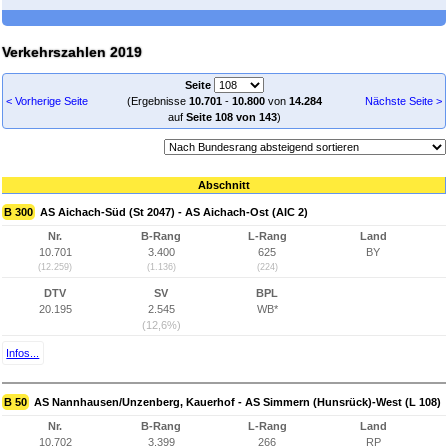
Verkehrszahlen 2019
Seite
< Vorherige Seite
(Ergebnisse
10.701
-
10.800
von
14.284
Nächste Seite >
auf
Seite 108 von 143
)
Abschnitt
B 300
AS Aichach-Süd (St 2047) - AS Aichach-Ost (AIC 2)
Nr.
B-Rang
L-Rang
Land
10.701
3.400
625
BY
(12.259)
(1.136)
(224)
DTV
SV
BPL
20.195
2.545
WB*
(12,6%)
Infos...
B 50
AS Nannhausen/Unzenberg, Kauerhof - AS Simmern (Hunsrück)-West (L 108)
Nr.
B-Rang
L-Rang
Land
10.702
3.399
266
RP