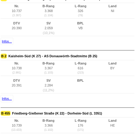
Nr.
B-Rang
L-Rang
Land
10.737
3.368
326
NI
(3.387)
(1.104)
(79)
DTV
SV
BPL
20.390
2.059
VB
(10,1%)
Infos...
B 2
Kaisheim-Süd (K 27) - AS Donauwörth-Stadtmitte (B 25)
Nr.
B-Rang
L-Rang
Land
10.738
3.367
616
BY
(2.991)
(1.103)
(215)
DTV
SV
BPL
20.391
2.284
(11,2%)
Infos...
B 455
Friedberg-Gießener Straße (K 22) - Dorheim-Süd (L 3351)
Nr.
B-Rang
L-Rang
Land
10.739
3.366
176
HE
(13.433)
(1.102)
(171)