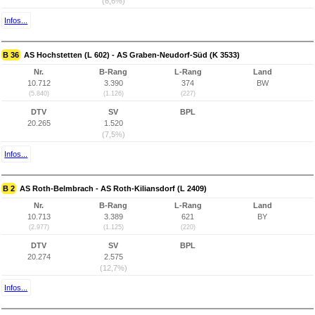
(6,6%)
Infos...
B 36
AS Hochstetten (L 602) - AS Graben-Neudorf-Süd (K 3533)
Nr.
B-Rang
L-Rang
Land
10.712
3.390
374
BW
(5.840)
(1.126)
(227)
DTV
SV
BPL
20.265
1.520
(7,5%)
Infos...
B 2
AS Roth-Belmbrach - AS Roth-Kiliansdorf (L 2409)
Nr.
B-Rang
L-Rang
Land
10.713
3.389
621
BY
(2.977)
(1.125)
(220)
DTV
SV
BPL
20.274
2.575
(12,7%)
Infos...