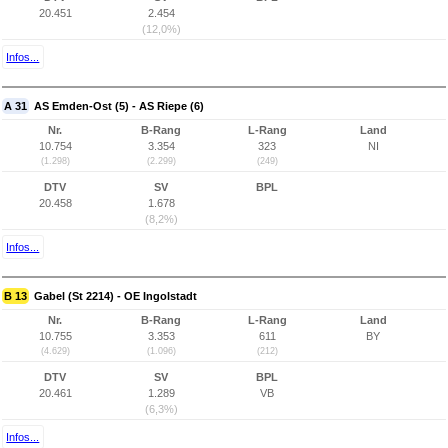
20.451
2.454
(12,0%)
Infos...
A 31
AS Emden-Ost (5) - AS Riepe (6)
Nr.
B-Rang
L-Rang
Land
10.754
3.354
323
NI
(1.298)
(2.299)
(249)
DTV
SV
BPL
20.458
1.678
(8,2%)
Infos...
B 13
Gabel (St 2214) - OE Ingolstadt
Nr.
B-Rang
L-Rang
Land
10.755
3.353
611
BY
(4.629)
(1.096)
(212)
DTV
SV
BPL
20.461
1.289
VB
(6,3%)
Infos...