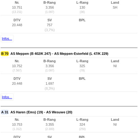
Nr.
B-Rang
L-Rang
Land
10.751
3.356
130
SH
(13.211)
(1.097)
(36)
DTV
SV
BPL
20.448
757
(3,7%)
Infos...
B 70
AS Meppen (B 402/K 247) - AS Meppen-Esterfeld (L 47/K 229)
Nr.
B-Rang
L-Rang
Land
10.752
3.356
325
NI
(7.567)
(1.097)
(78)
DTV
SV
BPL
20.448
1.697
(8,3%)
Infos...
A 31
AS Haren (Ems) (19) - AS Wesuwe (20)
Nr.
B-Rang
L-Rang
Land
10.753
3.355
324
NI
(1.312)
(2.300)
(250)
DTV
SV
BPL