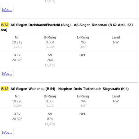
(7,5%)
Infos...
B 62
AS Siegen-Dreisbach/Eiserfeld (Sieg) - AS Siegen-Rinsenau (B 62-Ast/L 531-
Ast)
Nr.
B-Rang
L-Rang
Land
10.719
3.384
765
NW
(7.257)
(1.120)
(194)
DTV
SV
BPL
20.326
264
(1,3%)
Infos...
B 62
AS Siegen-Weidenau (B 54) - Netphen-Dreis-Tiefenbach-Siegstraße (K 4)
Nr.
B-Rang
L-Rang
Land
10.720
3.383
764
NW
(7.259)
(1.119)
(193)
DTV
SV
BPL
20.328
874
(4,3%)
Infos...