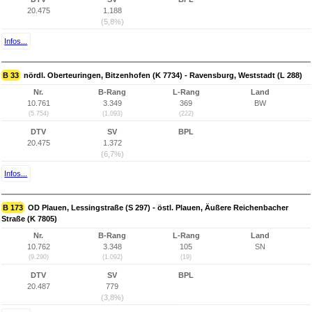
20.475
1.188
(5,8%)
Infos...
B 33
nördl. Oberteuringen, Bitzenhofen (K 7734) - Ravensburg, Weststadt (L 288)
Nr.
B-Rang
L-Rang
Land
10.761
3.349
369
BW
(5.754)
(1.093)
(222)
DTV
SV
BPL
20.475
1.372
(6,7%)
Infos...
B 173
OD Plauen, Lessingstraße (S 297) - östl. Plauen, Äußere Reichenbacher
Straße (K 7805)
Nr.
B-Rang
L-Rang
Land
10.762
3.348
105
SN
(9.290)
(1.092)
(19)
DTV
SV
BPL
20.487
779
(3,8%)