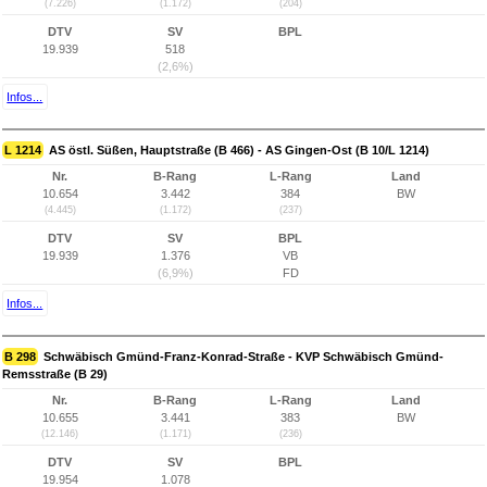
(7.226)
(1.172)
(204)
DTV
SV
BPL
19.939
518
(2,6%)
Infos...
L 1214
AS östl. Süßen, Hauptstraße (B 466) - AS Gingen-Ost (B 10/L 1214)
Nr.
B-Rang
L-Rang
Land
10.654
3.442
384
BW
(4.445)
(1.172)
(237)
DTV
SV
BPL
19.939
1.376
VB
(6,9%)
FD
Infos...
B 298
Schwäbisch Gmünd-Franz-Konrad-Straße - KVP Schwäbisch Gmünd-
Remsstraße (B 29)
Nr.
B-Rang
L-Rang
Land
10.655
3.441
383
BW
(12.146)
(1.171)
(236)
DTV
SV
BPL
19.954
1.078