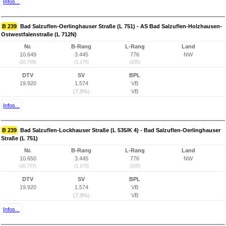
Infos...
B 239
Bad Salzuflen-Oerlinghauser Straße (L 751) - AS Bad Salzuflen-Holzhausen-
Ostwestfalenstraße (L 712N)
Nr.
B-Rang
L-Rang
Land
10.649
3.445
776
NW
(10.708)
(1.175)
(205)
DTV
SV
BPL
19.920
1.574
VB
(7,9%)
VB
Infos...
B 239
Bad Salzuflen-Lockhauser Straße (L 535/K 4) - Bad Salzuflen-Oerlinghauser
Straße (L 751)
Nr.
B-Rang
L-Rang
Land
10.650
3.445
776
NW
(10.707)
(1.175)
(205)
DTV
SV
BPL
19.920
1.574
VB
(7,9%)
VB
Infos...