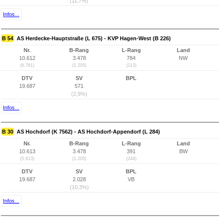
(11,7%)
Infos...
B 54
AS Herdecke-Hauptstraße (L 675) - KVP Hagen-West (B 226)
Nr.
B-Rang
L-Rang
Land
10.612
3.478
784
NW
(6.761)
(1.205)
(213)
DTV
SV
BPL
19.687
571
(2,9%)
Infos...
B 30
AS Hochdorf (K 7562) - AS Hochdorf-Appendorf (L 284)
Nr.
B-Rang
L-Rang
Land
10.613
3.478
391
BW
(5.613)
(1.205)
(244)
DTV
SV
BPL
19.687
2.028
VB
(10,3%)
Infos...