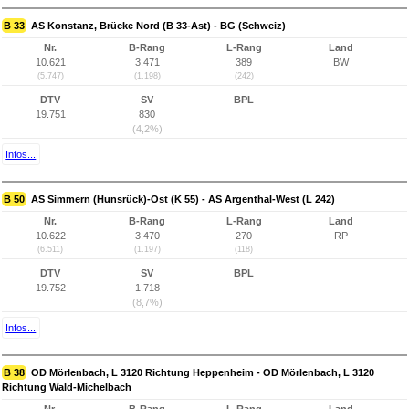
B 33
AS Konstanz, Brücke Nord (B 33-Ast) - BG (Schweiz)
Nr.
B-Rang
L-Rang
Land
10.621
3.471
389
BW
(5.747)
(1.198)
(242)
DTV
SV
BPL
19.751
830
(4,2%)
Infos...
B 50
AS Simmern (Hunsrück)-Ost (K 55) - AS Argenthal-West (L 242)
Nr.
B-Rang
L-Rang
Land
10.622
3.470
270
RP
(6.511)
(1.197)
(118)
DTV
SV
BPL
19.752
1.718
(8,7%)
Infos...
B 38
OD Mörlenbach, L 3120 Richtung Heppenheim - OD Mörlenbach, L 3120
Richtung Wald-Michelbach