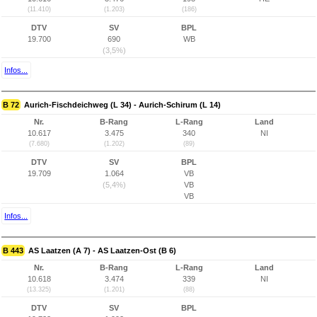
(11.410)
(1.203)
(186)
DTV
SV
BPL
19.700
690
WB
(3,5%)
Infos...
B 72
Aurich-Fischdeichweg (L 34) - Aurich-Schirum (L 14)
Nr.
B-Rang
L-Rang
Land
10.617
3.475
340
NI
(7.680)
(1.202)
(89)
DTV
SV
BPL
19.709
1.064
VB
(5,4%)
VB
VB
Infos...
B 443
AS Laatzen (A 7) - AS Laatzen-Ost (B 6)
Nr.
B-Rang
L-Rang
Land
10.618
3.474
339
NI
(13.325)
(1.201)
(88)
DTV
SV
BPL