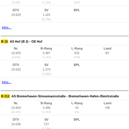
(5.345)
(1.214)
(247)
DTV
SV
BPL
19.629
1.119
(5,7%)
Infos...
B 15
AS Hof (B 2) - OE Hof
Nr.
B-Rang
L-Rang
Land
10.603
3.487
632
BY
(4.818)
(1.213)
(230)
DTV
SV
BPL
19.632
1.374
(7,0%)
Infos...
B 212
AS Bremerhaven-Stresemannstraße - Bremerhaven-Hafen-/Deichstraße
Nr.
B-Rang
L-Rang
Land
10.604
3.486
43
HB
(10.115)
(1.212)
(21)
DTV
SV
BPL
19.636
727
(3,7%)