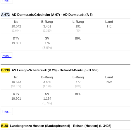
Infos...
A 672
AD Darmstadt/Griesheim (A 67) - AD Darmstadt (A 5)
Nr.
B-Rang
L-Rang
Land
10.642
3.451
191
HE
(2.644)
(2.315)
(40)
DTV
SV
BPL
19.891
776
(3,9%)
Infos...
B 238
AS Lemgo-Schäfersiek (K 26) - Detmold-Bentrup (B 66n)
Nr.
B-Rang
L-Rang
Land
10.643
3.450
777
NW
(10.679)
(1.179)
(206)
DTV
SV
BPL
19.901
1.134
(5,7%)
Infos...
B 38
Landesgrenze Hessen (Saukopftunnel) - Reisen (Hessen) (L 3408)