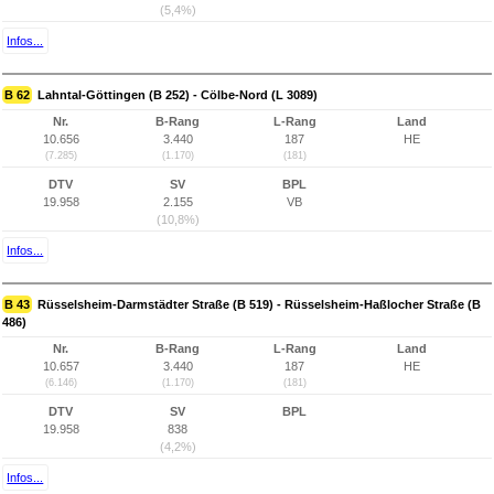
(5,4%)
Infos...
B 62
Lahntal-Göttingen (B 252) - Cölbe-Nord (L 3089)
Nr.
B-Rang
L-Rang
Land
10.656
3.440
187
HE
(7.285)
(1.170)
(181)
DTV
SV
BPL
19.958
2.155
VB
(10,8%)
Infos...
B 43
Rüsselsheim-Darmstädter Straße (B 519) - Rüsselsheim-Haßlocher Straße (B
486)
Nr.
B-Rang
L-Rang
Land
10.657
3.440
187
HE
(6.146)
(1.170)
(181)
DTV
SV
BPL
19.958
838
(4,2%)
Infos...