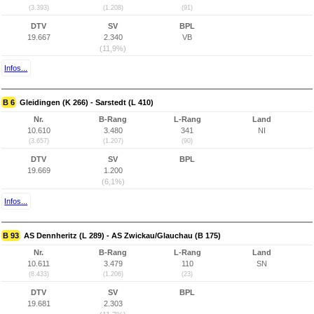
(3.393)
(1.208)
(91)
DTV
SV
BPL
19.667
2.340
VB
(11,9%)
Infos...
B 6
Gleidingen (K 266) - Sarstedt (L 410)
Nr.
B-Rang
L-Rang
Land
10.610
3.480
341
NI
(3.657)
(1.207)
(90)
DTV
SV
BPL
19.669
1.200
(6,1%)
Infos...
B 93
AS Dennheritz (L 289) - AS Zwickau/Glauchau (B 175)
Nr.
B-Rang
L-Rang
Land
10.611
3.479
110
SN
(8.433)
(1.206)
(23)
DTV
SV
BPL
19.681
2.303