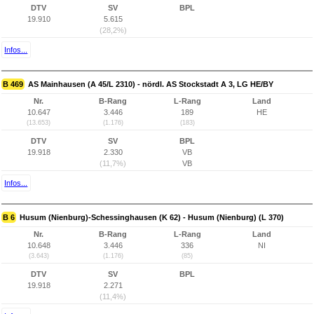
DTV
SV
BPL
19.910
5.615
(28,2%)
Infos...
B 469
AS Mainhausen (A 45/L 2310) - nördl. AS Stockstadt A 3, LG HE/BY
Nr.
B-Rang
L-Rang
Land
10.647
3.446
189
HE
(13.653)
(1.176)
(183)
DTV
SV
BPL
19.918
2.330
VB
(11,7%)
VB
Infos...
B 6
Husum (Nienburg)-Schessinghausen (K 62) - Husum (Nienburg) (L 370)
Nr.
B-Rang
L-Rang
Land
10.648
3.446
336
NI
(3.643)
(1.176)
(85)
DTV
SV
BPL
19.918
2.271
(11,4%)