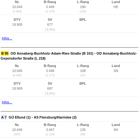
Nr.
B-Rang
L-Rang
Land
10.644
3.449
190
HE
(5.903)
(1.178)
(184)
DTV
SV
BPL
19.905
677
(3,4%)
Infos...
B 95
OD Annaberg-Buchholz-Adam-Ries-Straße (B 101) - OD Annaberg-Buchholz-
Geyersdorfer Straße (L 218)
Nr.
B-Rang
L-Rang
Land
10.645
3.448
108
SN
(8.485)
(1.177)
(21)
DTV
SV
BPL
19.909
697
(3,5%)
Infos...
A 7
GÜ Ellund (1) - AS Flensburg/Harrislee (2)
Nr.
B-Rang
L-Rang
Land
10.646
3.447
135
SH
(597)
(2.314)
(96)