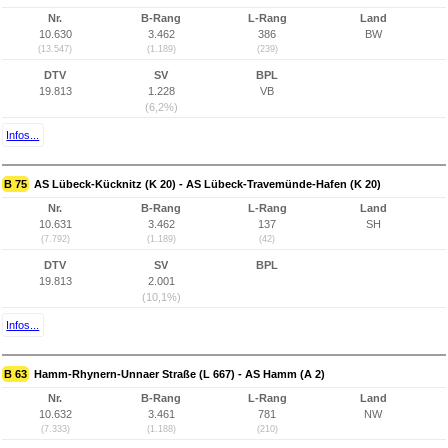
Nr.
B-Rang
L-Rang
Land
10.630
3.462
386
BW
(13.547)
(1.189)
(239)
DTV
SV
BPL
19.813
1.228
VB
(6,2%)
Infos...
B 75
AS Lübeck-Kücknitz (K 20) - AS Lübeck-Travemünde-Hafen (K 20)
Nr.
B-Rang
L-Rang
Land
10.631
3.462
137
SH
(7.792)
(1.189)
(42)
DTV
SV
BPL
19.813
2.001
(10,1%)
Infos...
B 63
Hamm-Rhynern-Unnaer Straße (L 667) - AS Hamm (A 2)
Nr.
B-Rang
L-Rang
Land
10.632
3.461
781
NW
(7.333)
(1.188)
(210)