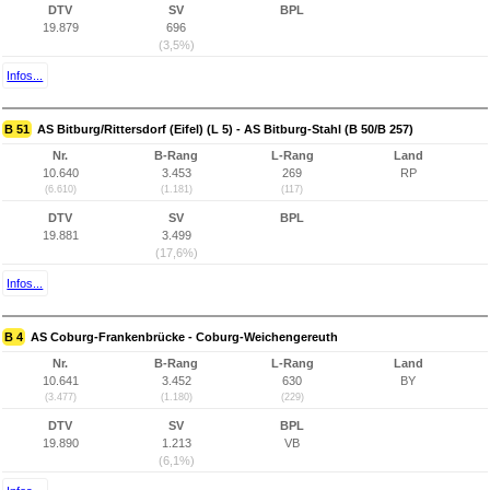
DTV
SV
BPL
19.879
696
(3,5%)
Infos...
B 51
AS Bitburg/Rittersdorf (Eifel) (L 5) - AS Bitburg-Stahl (B 50/B 257)
Nr.
B-Rang
L-Rang
Land
10.640
3.453
269
RP
(6.610)
(1.181)
(117)
DTV
SV
BPL
19.881
3.499
(17,6%)
Infos...
B 4
AS Coburg-Frankenbrücke - Coburg-Weichengereuth
Nr.
B-Rang
L-Rang
Land
10.641
3.452
630
BY
(3.477)
(1.180)
(229)
DTV
SV
BPL
19.890
1.213
VB
(6,1%)