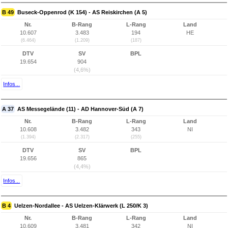
B 49
Buseck-Oppenrod (K 154) - AS Reiskirchen (A 5)
Nr.
B-Rang
L-Rang
Land
10.607
3.483
194
HE
(6.464)
(1.209)
(187)
DTV
SV
BPL
19.654
904
(4,6%)
Infos...
A 37
AS Messegelände (11) - AD Hannover-Süd (A 7)
Nr.
B-Rang
L-Rang
Land
10.608
3.482
343
NI
(1.394)
(2.317)
(255)
DTV
SV
BPL
19.656
865
(4,4%)
Infos...
B 4
Uelzen-Nordallee - AS Uelzen-Klärwerk (L 250/K 3)
Nr.
B-Rang
L-Rang
Land
10.609
3.481
342
NI