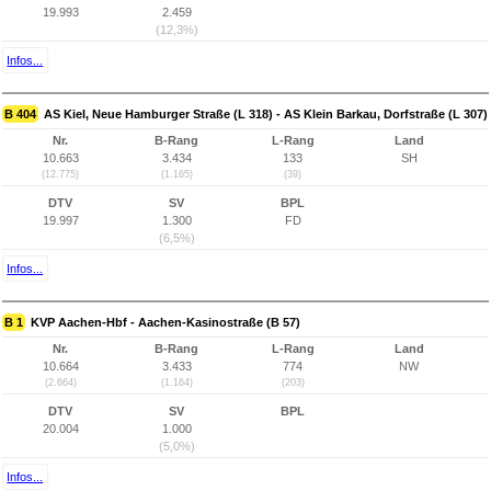
19.993
2.459
(12,3%)
Infos...
B 404
AS Kiel, Neue Hamburger Straße (L 318) - AS Klein Barkau, Dorfstraße (L 307)
Nr.
B-Rang
L-Rang
Land
10.663
3.434
133
SH
(12.775)
(1.165)
(39)
DTV
SV
BPL
19.997
1.300
FD
(6,5%)
Infos...
B 1
KVP Aachen-Hbf - Aachen-Kasinostraße (B 57)
Nr.
B-Rang
L-Rang
Land
10.664
3.433
774
NW
(2.664)
(1.164)
(203)
DTV
SV
BPL
20.004
1.000
(5,0%)
Infos...