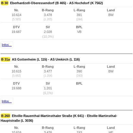
B 30
Eberhardzell-Oberessendorf (B 465) - AS Hochdorf (K 7562)
Nr.
B-Rang
L-Rang
Land
10.614
3.478
391
BW
(5.585)
(1.205)
(244)
DTV
SV
BPL
19.687
2.028
VB
(10,3%)
Infos...
B 31a
AS Gottenheim (L 115) - AS Umkirch (L 116)
Nr.
B-Rang
L-Rang
Land
10.615
3.477
390
BW
(5.662)
(1.204)
(243)
DTV
SV
BPL
19.688
1.201
(6,1%)
Infos...
B 260
Eltville-Rauenthal-Martinsthaler Straße (K 641) - Eltville-Martinsthal-
Hauptstraße (L 3036)
Nr.
B-Rang
L-Rang
Land
10.616
3.476
193
HE