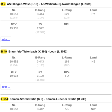
B 2
AS Ellingen-West (B 13) - AS Weißenburg-Nord/Ellingen (L 2389)
Nr.
B-Rang
L-Rang
Land
10.651
3.444
629
BY
(2.983)
(1.174)
(228)
DTV
SV
BPL
19.935
2.572
(12,9%)
Infos...
B 49
Braunfels-Tiefenbach (K 380) - Leun (L 3052)
Nr.
B-Rang
L-Rang
Land
10.652
3.443
188
HE
(6.454)
(1.173)
(182)
DTV
SV
BPL
19.938
3.190
FD
(16,0%)
Infos...
L 654
Kamen-Stormstraße (K 9) - Kamen-Lünener Straße (B 233)
Nr.
B-Rang
L-Rang
Land
10.653
3.442
775
NW