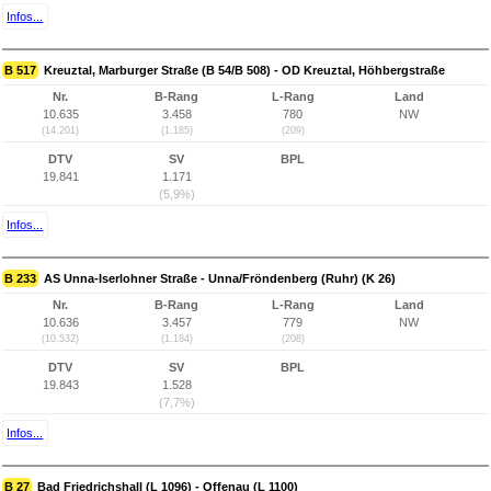
Infos...
B 517
Kreuztal, Marburger Straße (B 54/B 508) - OD Kreuztal, Höhbergstraße
Nr.
B-Rang
L-Rang
Land
10.635
3.458
780
NW
(14.201)
(1.185)
(209)
DTV
SV
BPL
19.841
1.171
(5,9%)
Infos...
B 233
AS Unna-Iserlohner Straße - Unna/Fröndenberg (Ruhr) (K 26)
Nr.
B-Rang
L-Rang
Land
10.636
3.457
779
NW
(10.532)
(1.184)
(208)
DTV
SV
BPL
19.843
1.528
(7,7%)
Infos...
B 27
Bad Friedrichshall (L 1096) - Offenau (L 1100)