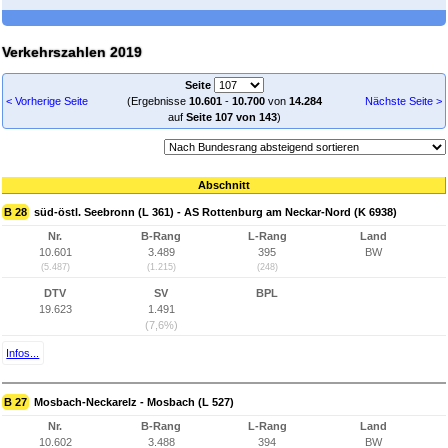
Verkehrszahlen 2019
Seite
< Vorherige Seite
(Ergebnisse
10.601
-
10.700
von
14.284
Nächste Seite >
auf
Seite 107 von 143
)
Abschnitt
B 28
süd-östl. Seebronn (L 361) - AS Rottenburg am Neckar-Nord (K 6938)
Nr.
B-Rang
L-Rang
Land
10.601
3.489
395
BW
(5.487)
(1.215)
(248)
DTV
SV
BPL
19.623
1.491
(7,6%)
Infos...
B 27
Mosbach-Neckarelz - Mosbach (L 527)
Nr.
B-Rang
L-Rang
Land
10.602
3.488
394
BW