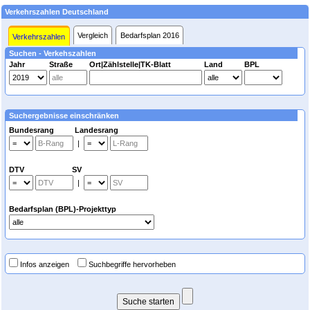
Verkehrszahlen Deutschland
Vergleich
Bedarfsplan 2016
Verkehrszahlen
Suchen - Verkehszahlen
Jahr
Straße
Ort|Zählstelle|TK-Blatt
Land
BPL
Suchergebnisse einschränken
Bundesrang Landesrang
|
DTV SV
|
Bedarfsplan (BPL)-Projekttyp
Infos anzeigen
Suchbegriffe hervorheben