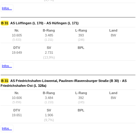
Infos...
B 31
AS Löffingen (L 170) - AS Hüfingen (L 171)
Nr.
B-Rang
L-Rang
Land
10.605
3.485
393
BW
(5.633)
(1.211)
(246)
DTV
SV
BPL
19.649
2.731
(13,9%)
Infos...
B 31
AS Friedrichshafen-Löwental, Paulinen-/Ravensburger Straße (B 30) - AS
Friedrichshafen-Ost (L 328a)
Nr.
B-Rang
L-Rang
Land
10.606
3.484
392
BW
(5.656)
(1.210)
(245)
DTV
SV
BPL
19.651
1.906
(9,7%)
Infos...