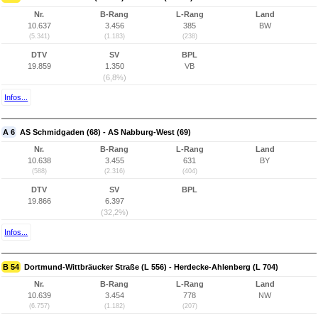
Nr.
B-Rang
L-Rang
Land
10.637
3.456
385
BW
(5.341)
(1.183)
(238)
DTV
SV
BPL
19.859
1.350
VB
(6,8%)
Infos...
A 6
AS Schmidgaden (68) - AS Nabburg-West (69)
Nr.
B-Rang
L-Rang
Land
10.638
3.455
631
BY
(588)
(2.316)
(404)
DTV
SV
BPL
19.866
6.397
(32,2%)
Infos...
B 54
Dortmund-Wittbräucker Straße (L 556) - Herdecke-Ahlenberg (L 704)
Nr.
B-Rang
L-Rang
Land
10.639
3.454
778
NW
(6.757)
(1.182)
(207)