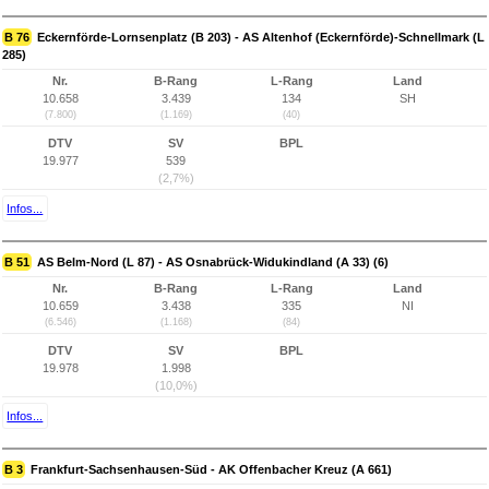
B 76
Eckernförde-Lornsenplatz (B 203) - AS Altenhof (Eckernförde)-Schnellmark (L
285)
Nr.
B-Rang
L-Rang
Land
10.658
3.439
134
SH
(7.800)
(1.169)
(40)
DTV
SV
BPL
19.977
539
(2,7%)
Infos...
B 51
AS Belm-Nord (L 87) - AS Osnabrück-Widukindland (A 33) (6)
Nr.
B-Rang
L-Rang
Land
10.659
3.438
335
NI
(6.546)
(1.168)
(84)
DTV
SV
BPL
19.978
1.998
(10,0%)
Infos...
B 3
Frankfurt-Sachsenhausen-Süd - AK Offenbacher Kreuz (A 661)