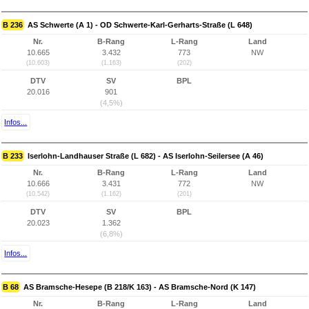
B 236
AS Schwerte (A 1) - OD Schwerte-Karl-Gerharts-Straße (L 648)
Nr.
B-Rang
L-Rang
Land
10.665
3.432
773
NW
(10.603)
(1.163)
(202)
DTV
SV
BPL
20.016
901
(4,5%)
Infos...
B 233
Iserlohn-Landhauser Straße (L 682) - AS Iserlohn-Seilersee (A 46)
Nr.
B-Rang
L-Rang
Land
10.666
3.431
772
NW
(10.542)
(1.162)
(201)
DTV
SV
BPL
20.023
1.362
(6,8%)
Infos...
B 68
AS Bramsche-Hesepe (B 218/K 163) - AS Bramsche-Nord (K 147)
Nr.
B-Rang
L-Rang
Land