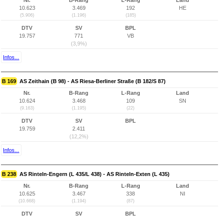
Nr.
B-Rang
L-Rang
Land
10.623
3.469
192
HE
(5.906)
(1.196)
(185)
DTV
SV
BPL
19.757
771
VB
(3,9%)
Infos...
B 169
AS Zeithain (B 98) - AS Riesa-Berliner Straße (B 182/S 87)
Nr.
B-Rang
L-Rang
Land
10.624
3.468
109
SN
(9.163)
(1.195)
(22)
DTV
SV
BPL
19.759
2.411
(12,2%)
Infos...
B 238
AS Rinteln-Engern (L 435/L 438) - AS Rinteln-Exten (L 435)
Nr.
B-Rang
L-Rang
Land
10.625
3.467
338
NI
(10.668)
(1.194)
(87)
DTV
SV
BPL