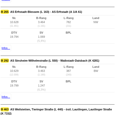
B 265
AS Erftstadt-Blessem (L 163) - AS Erftstadt (A 1/A 61)
Nr.
B-Rang
L-Rang
Land
10.628
3.464
782
NW
(11.461)
(1.191)
(211)
DTV
SV
BPL
19.794
1.069
(5,4%)
Infos...
B 292
AS Sinsheim-Wilhelmstraße (L 550) - Waibstadt-Daisbach (K 4281)
Nr.
B-Rang
L-Rang
Land
10.629
3.463
387
BW
(12.009)
(1.190)
(240)
DTV
SV
BPL
19.799
1.247
(6,3%)
Infos...
B 463
AS Weilstetten, Tieringer Straße (L 440) - östl. Lautlingen, Lautlinger Straße
(K 7152)