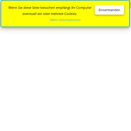
Diese Seite wird nicht mehr aktualisiert.
Zur neuen Seite
Wenn Sie diese Seite besuchen empfängt Ihr Computer
Einverstanden
eventuell ein oder mehrere Cookies.
Mehr Informationen