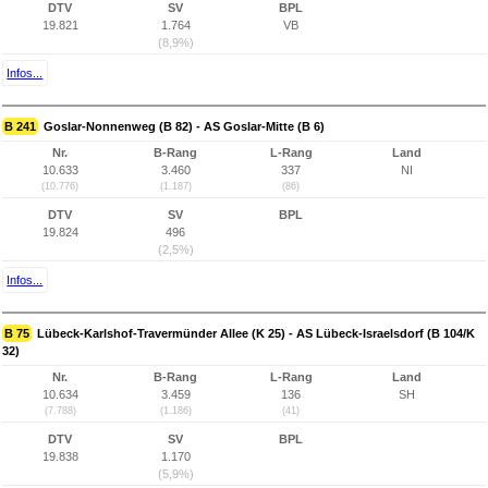
DTV
SV
BPL
19.821
1.764
VB
(8,9%)
Infos...
B 241
Goslar-Nonnenweg (B 82) - AS Goslar-Mitte (B 6)
Nr.
B-Rang
L-Rang
Land
10.633
3.460
337
NI
(10.776)
(1.187)
(86)
DTV
SV
BPL
19.824
496
(2,5%)
Infos...
B 75
Lübeck-Karlshof-Travermünder Allee (K 25) - AS Lübeck-Israelsdorf (B 104/K
32)
Nr.
B-Rang
L-Rang
Land
10.634
3.459
136
SH
(7.788)
(1.186)
(41)
DTV
SV
BPL
19.838
1.170
(5,9%)