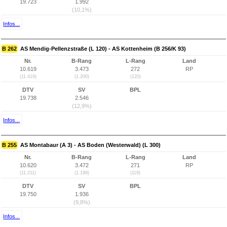
19.723
1.992
(10,1%)
Infos...
B 262
AS Mendig-Pellenzstraße (L 120) - AS Kottenheim (B 256/K 93)
Nr.
B-Rang
L-Rang
Land
10.619
3.473
272
RP
(11.419)
(1.200)
(120)
DTV
SV
BPL
19.738
2.546
(12,9%)
Infos...
B 255
AS Montabaur (A 3) - AS Boden (Westerwald) (L 300)
Nr.
B-Rang
L-Rang
Land
10.620
3.472
271
RP
(11.211)
(1.199)
(119)
DTV
SV
BPL
19.750
1.936
(9,8%)
Infos...