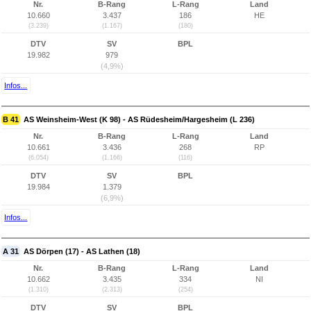
Nr.
B-Rang
L-Rang
Land
10.660
3.437
186
HE
(3.239)
(1.167)
(180)
DTV
SV
BPL
19.982
979
(4,9%)
Infos...
B 41
AS Weinsheim-West (K 98) - AS Rüdesheim/Hargesheim (L 236)
Nr.
B-Rang
L-Rang
Land
10.661
3.436
268
RP
(6.054)
(1.166)
(116)
DTV
SV
BPL
19.984
1.379
(6,9%)
Infos...
A 31
AS Dörpen (17) - AS Lathen (18)
Nr.
B-Rang
L-Rang
Land
10.662
3.435
334
NI
(1.310)
(2.313)
(254)
DTV
SV
BPL