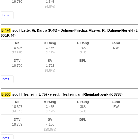
19.780
1.345
(6,8%)
Infos...
B 474
südl. Lette, Ri. Darup (K 48) - Dülmen-Friedag, Abzwg. Ri. Dülmen-Merfeld (L
600/K 44)
Nr.
B-Rang
L-Rang
Land
10.626
3.466
783
NW
(13.792)
(1.193)
(212)
DTV
SV
BPL
19.788
1.702
(8,6%)
Infos...
B 500
südl. Iffezheim (L 75) - westl. Iffezheim, am Rheinkraftwerk (K 3758)
Nr.
B-Rang
L-Rang
Land
10.627
3.465
388
BW
(14.078)
(1.192)
(241)
DTV
SV
BPL
19.789
4.136
(20,9%)
Infos...