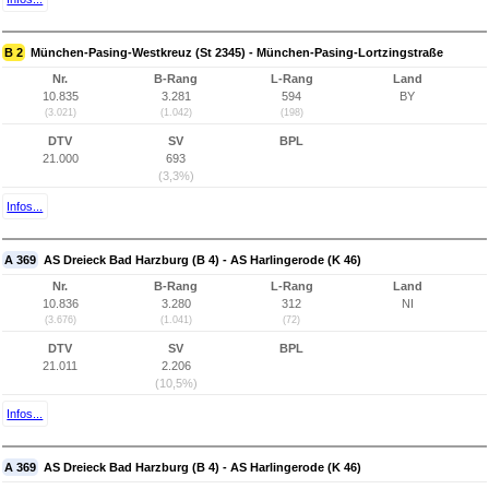
B 2
München-Pasing-Westkreuz (St 2345) - München-Pasing-Lortzingstraße
Nr.
B-Rang
L-Rang
Land
10.835
3.281
594
BY
(3.021)
(1.042)
(198)
DTV
SV
BPL
21.000
693
(3,3%)
Infos...
A 369
AS Dreieck Bad Harzburg (B 4) - AS Harlingerode (K 46)
Nr.
B-Rang
L-Rang
Land
10.836
3.280
312
NI
(3.676)
(1.041)
(72)
DTV
SV
BPL
21.011
2.206
(10,5%)
Infos...
A 369
AS Dreieck Bad Harzburg (B 4) - AS Harlingerode (K 46)