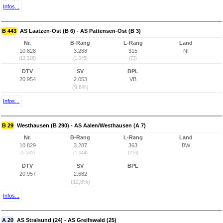
Infos...
B 443
AS Laatzen-Ost (B 6) - AS Pattensen-Ost (B 3)
Nr.
B-Rang
L-Rang
Land
10.828
3.288
315
NI
(13.326)
(1.045)
(73)
DTV
SV
BPL
20.954
2.053
VB
(9,8%)
Infos...
B 29
Westhausen (B 290) - AS Aalen/Westhausen (A 7)
Nr.
B-Rang
L-Rang
Land
10.829
3.287
363
BW
(5.535)
(1.044)
(216)
DTV
SV
BPL
20.957
2.682
(12,8%)
Infos...
A 20
AS Stralsund (24) - AS Greifswald (25)