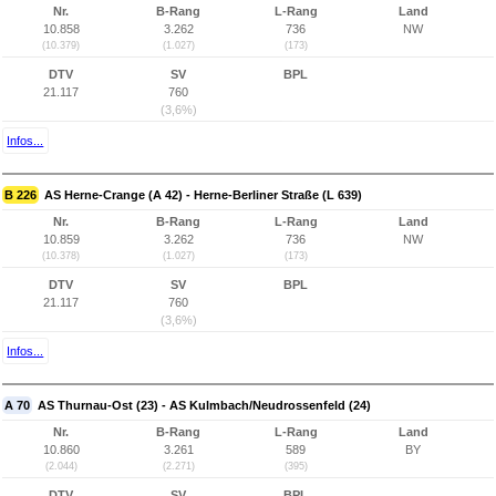
Nr.
B-Rang
L-Rang
Land
10.858
3.262
736
NW
(10.379)
(1.027)
(173)
DTV
SV
BPL
21.117
760
(3,6%)
Infos...
B 226
AS Herne-Crange (A 42) - Herne-Berliner Straße (L 639)
Nr.
B-Rang
L-Rang
Land
10.859
3.262
736
NW
(10.378)
(1.027)
(173)
DTV
SV
BPL
21.117
760
(3,6%)
Infos...
A 70
AS Thurnau-Ost (23) - AS Kulmbach/Neudrossenfeld (24)
Nr.
B-Rang
L-Rang
Land
10.860
3.261
589
BY
(2.044)
(2.271)
(395)
DTV
SV
BPL