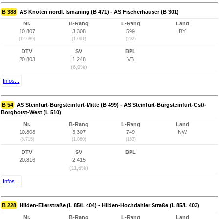
B 388
AS Knoten nördl. Ismaning (B 471) - AS Fischerhäuser (B 301)
Nr.
B-Rang
L-Rang
Land
10.807
3.308
599
BY
(12.689)
(1.061)
(202)
DTV
SV
BPL
20.803
1.248
VB
(6,0%)
Infos...
B 54
AS Steinfurt-Burgsteinfurt-Mitte (B 499) - AS Steinfurt-Burgsteinfurt-Ost/-
Borghorst-West (L 510)
Nr.
B-Rang
L-Rang
Land
10.808
3.307
749
NW
(6.715)
(1.060)
(183)
DTV
SV
BPL
20.816
2.415
(11,6%)
Infos...
B 228
Hilden-Ellerstraße (L 85/L 404) - Hilden-Hochdahler Straße (L 85/L 403)
Nr.
B-Rang
L-Rang
Land