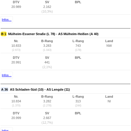
DTV
SV
BPL
20.989
2.162
(10,3%)
Infos...
B 1
Mülheim-Essener Straße (L 78) - AS Mülheim-Heißen (A 40)
Nr.
B-Rang
L-Rang
Land
10.833
3.283
743
NW
(2.673)
(1.043)
(178)
DTV
SV
BPL
20.991
441
(2,1%)
Infos...
A 36
AS Schladen-Süd (10) - AS Lengde (11)
Nr.
B-Rang
L-Rang
Land
10.834
3.282
313
NI
(1.370)
(2.278)
(244)
DTV
SV
BPL
20.999
2.667
(12,7%)
Infos...