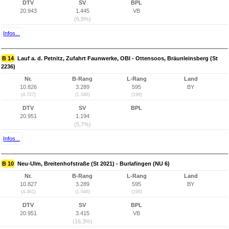
DTV
SV
BPL
20.943
1.445
VB
(6,9%)
Infos...
B 14
Lauf a. d. Petnitz, Zufahrt Faunwerke, OBI - Ottensoos, Bräunleinsberg (St
2236)
Nr.
B-Rang
L-Rang
Land
10.826
3.289
595
BY
(4.727)
(1.046)
(199)
DTV
SV
BPL
20.951
1.194
(5,7%)
Infos...
B 10
Neu-Ulm, Breitenhofstraße (St 2021) - Burlafingen (NU 6)
Nr.
B-Rang
L-Rang
Land
10.827
3.289
595
BY
(4.461)
(1.046)
(199)
DTV
SV
BPL
20.951
3.415
VB
(16,3%)