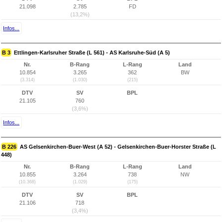
21.098
2.785
FD
(13,2%)
Infos...
B 3
Ettlingen-Karlsruher Straße (L 561) - AS Karlsruhe-Süd (A 5)
Nr.
B-Rang
L-Rang
Land
10.854
3.265
362
BW
(3.314)
(1.030)
(215)
DTV
SV
BPL
21.105
760
(3,6%)
Infos...
B 226
AS Gelsenkirchen-Buer-West (A 52) - Gelsenkirchen-Buer-Horster Straße (L
448)
Nr.
B-Rang
L-Rang
Land
10.855
3.264
738
NW
(10.368)
(1.029)
(175)
DTV
SV
BPL
21.106
718
(3,4%)