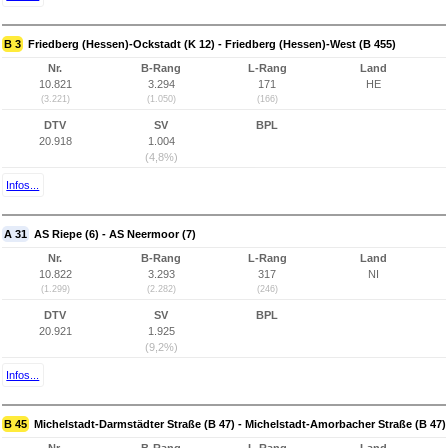
B 3
Friedberg (Hessen)-Ockstadt (K 12) - Friedberg (Hessen)-West (B 455)
Nr.
B-Rang
L-Rang
Land
10.821
3.294
171
HE
(3.221)
(1.050)
(166)
DTV
SV
BPL
20.918
1.004
(4,8%)
Infos...
A 31
AS Riepe (6) - AS Neermoor (7)
Nr.
B-Rang
L-Rang
Land
10.822
3.293
317
NI
(1.299)
(2.282)
(246)
DTV
SV
BPL
20.921
1.925
(9,2%)
Infos...
B 45
Michelstadt-Darmstädter Straße (B 47) - Michelstadt-Amorbacher Straße (B 47)