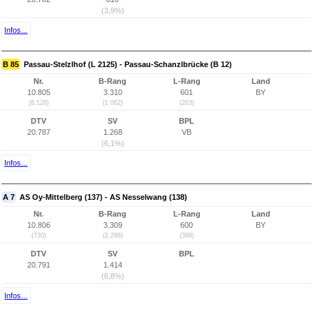
(3,9%)
Infos...
B 85
Passau-Stelzlhof (L 2125) - Passau-Schanzlbrücke (B 12)
Nr.
B-Rang
L-Rang
Land
10.805
3.310
601
BY
(8.128)
(1.062)
(203)
DTV
SV
BPL
20.787
1.268
VB
(6,1%)
Infos...
A 7
AS Oy-Mittelberg (137) - AS Nesselwang (138)
Nr.
B-Rang
L-Rang
Land
10.806
3.309
600
BY
(730)
(2.286)
(398)
DTV
SV
BPL
20.791
1.414
(6,8%)
Infos...