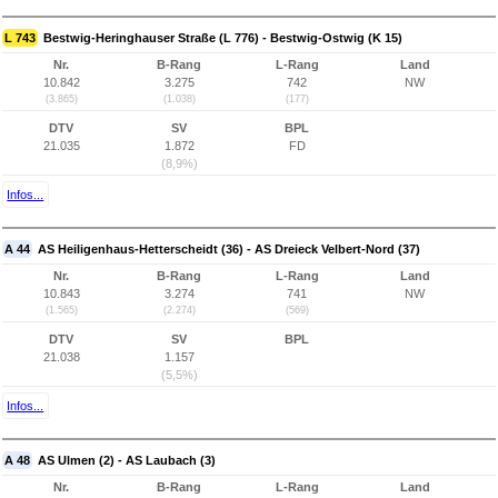
L 743
Bestwig-Heringhauser Straße (L 776) - Bestwig-Ostwig (K 15)
Nr.
B-Rang
L-Rang
Land
10.842
3.275
742
NW
(3.865)
(1.038)
(177)
DTV
SV
BPL
21.035
1.872
FD
(8,9%)
Infos...
A 44
AS Heiligenhaus-Hetterscheidt (36) - AS Dreieck Velbert-Nord (37)
Nr.
B-Rang
L-Rang
Land
10.843
3.274
741
NW
(1.565)
(2.274)
(569)
DTV
SV
BPL
21.038
1.157
(5,5%)
Infos...
A 48
AS Ulmen (2) - AS Laubach (3)
Nr.
B-Rang
L-Rang
Land