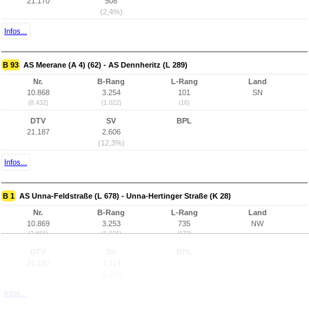
21.170
508
(2,4%)
Infos...
B 93
AS Meerane (A 4) (62) - AS Dennheritz (L 289)
Nr.
B-Rang
L-Rang
Land
10.868
3.254
101
SN
(8.432)
(1.022)
(16)
DTV
SV
BPL
21.187
2.606
(12,3%)
Infos...
B 1
AS Unna-Feldstraße (L 678) - Unna-Hertinger Straße (K 28)
Nr.
B-Rang
L-Rang
Land
10.869
3.253
735
NW
(2.681)
(1.021)
(172)
DTV
SV
BPL
21.192
1.314
(6,2%)
Infos...