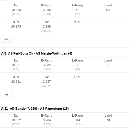
Nr.
B-Rang
L-Rang
Land
10.830
3.286
40
MV
(1.108)
(2.281)
(32)
DTV
SV
BPL
20.973
2.139
(10,2%)
Infos...
A 8
AS Perl-Borg (3) - AS Merzig-Wellingen (4)
Nr.
B-Rang
L-Rang
Land
10.831
3.285
69
SL
(735)
(2.280)
(64)
DTV
SV
BPL
20.981
2.937
(14,0%)
Infos...
A 31
AD Bunde (A 280) - AS Papenburg (15)
Nr.
B-Rang
L-Rang
Land
10.832
3.284
314
NI
(1.307)
(2.279)
(245)