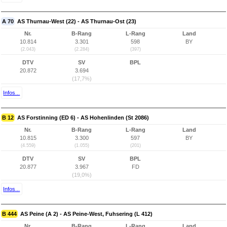
A 70
AS Thurnau-West (22) - AS Thurnau-Ost (23)
Nr.
B-Rang
L-Rang
Land
10.814
3.301
598
BY
(2.043)
(2.284)
(397)
DTV
SV
BPL
20.872
3.694
(17,7%)
Infos...
B 12
AS Forstinning (ED 6) - AS Hohenlinden (St 2086)
Nr.
B-Rang
L-Rang
Land
10.815
3.300
597
BY
(4.559)
(1.055)
(201)
DTV
SV
BPL
20.877
3.967
FD
(19,0%)
Infos...
B 444
AS Peine (A 2) - AS Peine-West, Fuhsering (L 412)
Nr.
B-Rang
L-Rang
Land