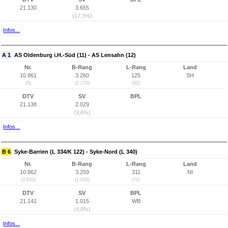
21.130
3.655
(17,3%)
Infos...
A 1
AS Oldenburg i.H.-Süd (11) - AS Lensahn (12)
Nr.
B-Rang
L-Rang
Land
10.861
3.260
125
SH
(5)
(2.270)
(92)
DTV
SV
BPL
21.138
2.029
(9,6%)
Infos...
B 6
Syke-Barrien (L 334/K 122) - Syke-Nord (L 340)
Nr.
B-Rang
L-Rang
Land
10.862
3.259
311
NI
(3.633)
(1.026)
(71)
DTV
SV
BPL
21.141
1.015
WB
(4,8%)
Infos...