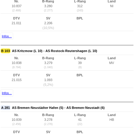
Nr.
B-Rang
L-Rang
Land
10.837
3.280
312
NI
(2.468)
(2.277)
(243)
DTV
SV
BPL
21.011
2.206
(10,5%)
Infos...
B 103
AS Kritzmow (L 10) - AS Rostock-Reutershagen (L 10)
Nr.
B-Rang
L-Rang
Land
10.838
3.279
39
MV
(8.794)
(1.040)
(8)
DTV
SV
BPL
21.015
1.093
(5,2%)
Infos...
A 281
AS Bremen-Neustädter Hafen (5) - AS Bremen-Neustadt (6)
Nr.
B-Rang
L-Rang
Land
10.839
3.278
41
HB
(2.456)
(2.276)
(22)
DTV
SV
BPL