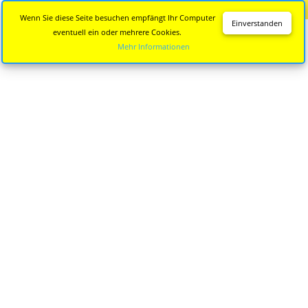
Diese Seite wird nicht mehr aktualisiert.
Zur neuen Seite
Wenn Sie diese Seite besuchen empfängt Ihr Computer
Einverstanden
eventuell ein oder mehrere Cookies.
Mehr Informationen