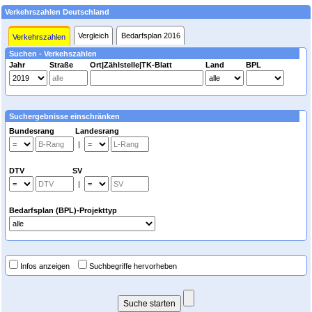
Verkehrszahlen Deutschland
Vergleich
Bedarfsplan 2016
Verkehrszahlen
Suchen - Verkehszahlen
Jahr
Straße
Ort|Zählstelle|TK-Blatt
Land
BPL
Suchergebnisse einschränken
Bundesrang Landesrang
|
DTV SV
|
Bedarfsplan (BPL)-Projekttyp
Infos anzeigen
Suchbegriffe hervorheben