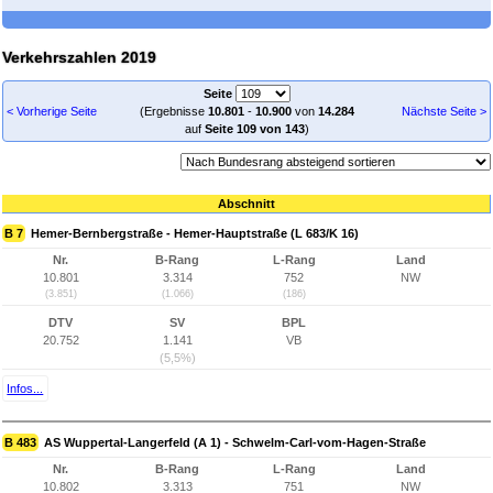
Verkehrszahlen 2019
Seite
< Vorherige Seite
(Ergebnisse
10.801
-
10.900
von
14.284
Nächste Seite >
auf
Seite 109 von 143
)
Abschnitt
B 7
Hemer-Bernbergstraße - Hemer-Hauptstraße (L 683/K 16)
Nr.
B-Rang
L-Rang
Land
10.801
3.314
752
NW
(3.851)
(1.066)
(186)
DTV
SV
BPL
20.752
1.141
VB
(5,5%)
Infos...
B 483
AS Wuppertal-Langerfeld (A 1) - Schwelm-Carl-vom-Hagen-Straße
Nr.
B-Rang
L-Rang
Land
10.802
3.313
751
NW