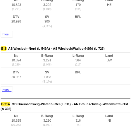
Nr.
B-Rang
L-Rang
Land
10.823
3.292
170
HE
(6.271)
(1.049)
(165)
DTV
SV
BPL
20.928
900
(4,3%)
Infos...
B 3
AS Wiesloch-Nord (L 549A) - AS Wiesloch/Walldorf-Süd (L 723)
Nr.
B-Rang
L-Rang
Land
10.824
3.291
364
BW
(3.289)
(1.048)
(217)
DTV
SV
BPL
20.937
1.068
(5,1%)
Infos...
B 214
OD Braunschweig-Watenbüttel (L 611) - AN Braunschweig-Watenbüttel-Ost
(A 392)
Nr.
B-Rang
L-Rang
Land
10.825
3.290
316
NI
(10.209)
(1.047)
(74)