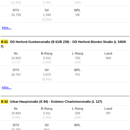
(13.946)
(1.065)
(185)
DTV
SV
BPL
20.759
1.349
VB
(6,5%)
Infos...
B 61
OD Herford-Goebenstraße (B 61/B 239) - OD Herford-Bünder Straße (L 545/K
7)
Nr.
B-Rang
L-Rang
Land
10.803
3.312
750
NW
(7.177)
(1.064)
(184)
DTV
SV
BPL
20.767
1.973
FD
(9,5%)
Infos...
B 42
Urbar-Hauptstraße (K 84) - Koblenz-Charlottenstraße (L 127)
Nr.
B-Rang
L-Rang
Land
10.804
3.311
258
RP
(6.093)
(1.063)
(106)
DTV
SV
BPL
20.782
810