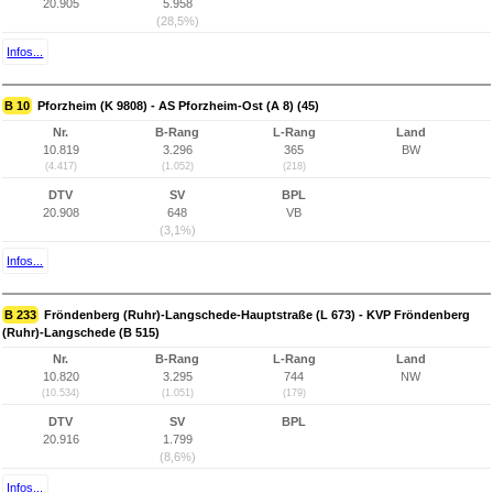
20.905
5.958
(28,5%)
Infos...
B 10
Pforzheim (K 9808) - AS Pforzheim-Ost (A 8) (45)
Nr.
B-Rang
L-Rang
Land
10.819
3.296
365
BW
(4.417)
(1.052)
(218)
DTV
SV
BPL
20.908
648
VB
(3,1%)
Infos...
B 233
Fröndenberg (Ruhr)-Langschede-Hauptstraße (L 673) - KVP Fröndenberg
(Ruhr)-Langschede (B 515)
Nr.
B-Rang
L-Rang
Land
10.820
3.295
744
NW
(10.534)
(1.051)
(179)
DTV
SV
BPL
20.916
1.799
(8,6%)
Infos...