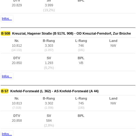
DTV
SV
BPL
20.829
3.999
(19,2%)
Infos...
B 508
Kreuztal, Hagener Straße (B 517/L 908) - OD Kreuztal-Ferndorf, Zur Brüche
Nr.
B-Rang
L-Rang
Land
10.812
3.303
746
NW
(14.132)
(1.057)
(181)
DTV
SV
BPL
20.850
1.293
VB
(6,2%)
Infos...
B 57
Krefeld-Forstwald (L 362) - AS Krefeld-Forstwald (A 44)
Nr.
B-Rang
L-Rang
Land
10.813
3.302
745
NW
(7.018)
(1.056)
(180)
DTV
SV
BPL
20.858
584
(2,8%)
Infos...