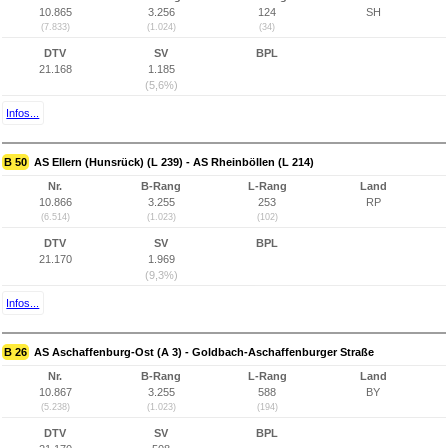
10.865
3.256
124
SH
(7.833)
(1.024)
(34)
DTV
SV
BPL
21.168
1.185
(5,6%)
Infos...
B 50
AS Ellern (Hunsrück) (L 239) - AS Rheinböllen (L 214)
Nr.
B-Rang
L-Rang
Land
10.866
3.255
253
RP
(6.514)
(1.023)
(102)
DTV
SV
BPL
21.170
1.969
(9,3%)
Infos...
B 26
AS Aschaffenburg-Ost (A 3) - Goldbach-Aschaffenburger Straße
Nr.
B-Rang
L-Rang
Land
10.867
3.255
588
BY
(5.238)
(1.023)
(194)
DTV
SV
BPL