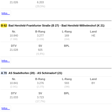
21.026
6.203
(29,5%)
Infos...
B 62
Bad Hersfeld-Frankfurter Straße (B 27) - Bad Hersfeld-Wilhelmshof (K 21)
Nr.
B-Rang
L-Rang
Land
10.840
3.277
169
HE
(7.306)
(1.039)
(164)
DTV
SV
BPL
21.028
925
(4,4%)
Infos...
A 70
AS Stadelhofen (20) - AS Schirradorf (21)
Nr.
B-Rang
L-Rang
Land
10.841
3.276
593
BY
(2.041)
(2.275)
(396)
DTV
SV
BPL
21.033
3.723
(17,7%)
Infos...