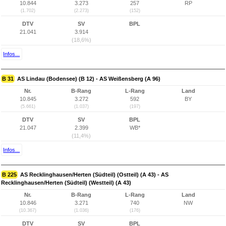
10.844
3.273
257
RP
(1.702)
(2.273)
(152)
DTV
SV
BPL
21.041
3.914
(18,6%)
Infos...
B 31
AS Lindau (Bodensee) (B 12) - AS Weißensberg (A 96)
Nr.
B-Rang
L-Rang
Land
10.845
3.272
592
BY
(5.661)
(1.037)
(197)
DTV
SV
BPL
21.047
2.399
WB*
(11,4%)
Infos...
B 225
AS Recklinghausen/Herten (Südteil) (Ostteil) (A 43) - AS
Recklinghausen/Herten (Südteil) (Westteil) (A 43)
Nr.
B-Rang
L-Rang
Land
10.846
3.271
740
NW
(10.367)
(1.036)
(176)
DTV
SV
BPL