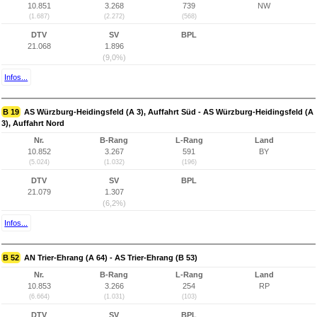
10.851
3.268
739
NW
(1.687)
(2.272)
(568)
DTV
SV
BPL
21.068
1.896
(9,0%)
Infos...
B 19
AS Würzburg-Heidingsfeld (A 3), Auffahrt Süd - AS Würzburg-Heidingsfeld (A
3), Auffahrt Nord
Nr.
B-Rang
L-Rang
Land
10.852
3.267
591
BY
(5.024)
(1.032)
(196)
DTV
SV
BPL
21.079
1.307
(6,2%)
Infos...
B 52
AN Trier-Ehrang (A 64) - AS Trier-Ehrang (B 53)
Nr.
B-Rang
L-Rang
Land
10.853
3.266
254
RP
(6.664)
(1.031)
(103)
DTV
SV
BPL