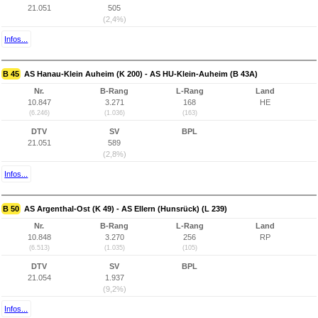
21.051
505
(2,4%)
Infos...
B 45
AS Hanau-Klein Auheim (K 200) - AS HU-Klein-Auheim (B 43A)
Nr.
B-Rang
L-Rang
Land
10.847
3.271
168
HE
(6.246)
(1.036)
(163)
DTV
SV
BPL
21.051
589
(2,8%)
Infos...
B 50
AS Argenthal-Ost (K 49) - AS Ellern (Hunsrück) (L 239)
Nr.
B-Rang
L-Rang
Land
10.848
3.270
256
RP
(6.513)
(1.035)
(105)
DTV
SV
BPL
21.054
1.937
(9,2%)
Infos...