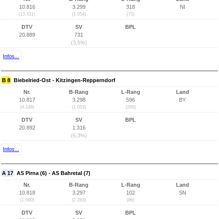
10.816
3.299
318
NI
(13.331)
(1.054)
(75)
DTV
SV
BPL
20.889
731
(3,5%)
Infos...
B 8
Biebelried-Ost - Kitzingen-Repperndorf
Nr.
B-Rang
L-Rang
Land
10.817
3.298
596
BY
(4.148)
(1.053)
(200)
DTV
SV
BPL
20.892
1.316
(6,3%)
Infos...
A 17
AS Pirna (6) - AS Bahretal (7)
Nr.
B-Rang
L-Rang
Land
10.818
3.297
102
SN
(1.060)
(2.283)
(86)
DTV
SV
BPL