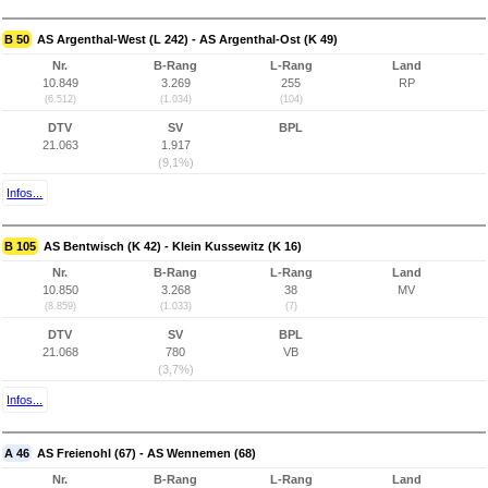
B 50
AS Argenthal-West (L 242) - AS Argenthal-Ost (K 49)
Nr.
B-Rang
L-Rang
Land
10.849
3.269
255
RP
(6.512)
(1.034)
(104)
DTV
SV
BPL
21.063
1.917
(9,1%)
Infos...
B 105
AS Bentwisch (K 42) - Klein Kussewitz (K 16)
Nr.
B-Rang
L-Rang
Land
10.850
3.268
38
MV
(8.859)
(1.033)
(7)
DTV
SV
BPL
21.068
780
VB
(3,7%)
Infos...
A 46
AS Freienohl (67) - AS Wennemen (68)
Nr.
B-Rang
L-Rang
Land