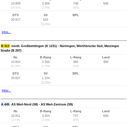
10.809
3.306
748
NW
(10.414)
(1.059)
(182)
DTV
SV
BPL
20.817
625
(3,0%)
Infos...
B 313
nördl. Großbettlingen (K 1231) - Nürtingen, Wörthbrücke Süd, Metzinger
Straße (B 297)
Nr.
B-Rang
L-Rang
Land
10.810
3.305
366
BW
(12.557)
(1.058)
(219)
DTV
SV
BPL
20.827
1.104
(5,3%)
Infos...
A 445
AS Werl-Nord (58) - AS Werl-Zentrum (59)
Nr.
B-Rang
L-Rang
Land
10.811
3.304
747
NW
(2.479)
(2.285)
(570)