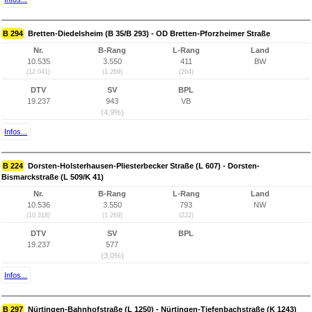
B 294
Bretten-Diedelsheim (B 35/B 293) - OD Bretten-Pforzheimer Straße
Nr.
B-Rang
L-Rang
Land
10.535
3.550
411
BW
(12.041)
(1.269)
(264)
DTV
SV
BPL
19.237
943
VB
(4,9%)
Infos...
B 224
Dorsten-Holsterhausen-Pliesterbecker Straße (L 607) - Dorsten-
Bismarckstraße (L 509/K 41)
Nr.
B-Rang
L-Rang
Land
10.536
3.550
793
NW
(10.318)
(1.269)
(222)
DTV
SV
BPL
19.237
577
(3,0%)
Infos...
B 297
Nürtingen-Bahnhofstraße (L 1250) - Nürtingen-Tiefenbachstraße (K 1243)