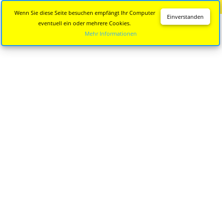
Diese Seite wird nicht mehr aktualisiert.
Zur neuen Seite
Wenn Sie diese Seite besuchen empfängt Ihr Computer
Einverstanden
eventuell ein oder mehrere Cookies.
Mehr Informationen