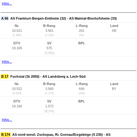
Infos...
A 66
AS Frankturt-Bergen-Enkheim (32) - AS Maintal-Bischofsheim (33)
Nr.
B-Rang
L-Rang
Land
10.521
3.561
201
HE
(1.990)
(2.326)
(41)
DTV
SV
BPL
19.165
575
(3,0%)
Infos...
B 17
Fuchstal (St 2055) - AS Landsberg a. Lech-Süd
Nr.
B-Rang
L-Rang
Land
10.522
3.560
646
BY
(4.939)
(1.279)
(244)
DTV
SV
BPL
19.166
1.572
(8,2%)
Infos...
B 174
AS nord-westl. Zschopau, Ri. Gornau/Erzgebirge (S 235) - AS