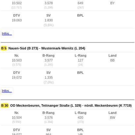
10.502
3.578
649
BY
(13.717)
(1.296)
(247)
DTV
SV
BPL
19.063
1.830
(9,6%)
Infos...
B 5
Nauen-Süd (B 273) - Wustermark-Wernitz (L 204)
Nr.
B-Rang
L-Rang
Land
10.503
3.577
127
BB
(3.575)
(1.295)
(24)
DTV
SV
BPL
19.072
1.335
(7,0%)
Infos...
B 30
OD Meckenbeuren, Tettnanger Straße (L 329) - nördl. Meckenbeuren (K 7719)
Nr.
B-Rang
L-Rang
Land
10.504
3.576
420
BW
(5.550)
(1.294)
(273)
DTV
SV
BPL
19.077
954
VB