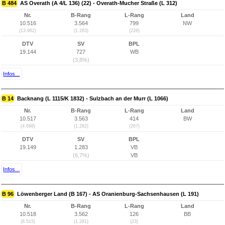
B 484
AS Overath (A 4/L 136) (22) - Overath-Mucher Straße (L 312)
Nr.
B-Rang
L-Rang
Land
10.516
3.564
799
NW
(13.962)
(1.283)
(228)
DTV
SV
BPL
19.144
727
WB
(3,8%)
Infos...
B 14
Backnang (L 1115/K 1832) - Sulzbach an der Murr (L 1066)
Nr.
B-Rang
L-Rang
Land
10.517
3.563
414
BW
(4.698)
(1.282)
(267)
DTV
SV
BPL
19.149
1.283
VB
(6,7%)
VB
Infos...
B 96
Löwenberger Land (B 167) - AS Oranienburg-Sachsenhausen (L 191)
Nr.
B-Rang
L-Rang
Land
10.518
3.562
126
BB
(8.515)
(1.281)
(23)