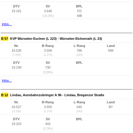
DTV
SV
BPL
19.191
3.646
FD
(19,0%)
WB
Infos...
B 57
KVP Würselen-Euchen (L 223) - Würselen-Elchenrath (L 23)
Nr.
B-Rang
L-Rang
Land
10.526
3.556
796
NW
(7.058)
(1.275)
(225)
DTV
SV
BPL
19.199
730
(3,8%)
Infos...
B 12
Lindau, Autobahnzubringer A 96 - Lindau, Bregenzer Straße
Nr.
B-Rang
L-Rang
Land
10.527
3.555
645
BY
(4.526)
(1.274)
(243)
DTV
SV
BPL
19.203
442
(2,3%)