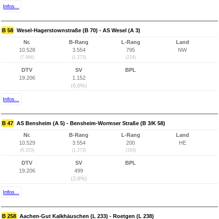
Infos...
B 58
Wesel-Hagerstownstraße (B 70) - AS Wesel (A 3)
Nr.
B-Rang
L-Rang
Land
10.528
3.554
795
NW
(7.084)
(1.273)
(224)
DTV
SV
BPL
19.206
1.152
(6,0%)
Infos...
B 47
AS Bensheim (A 5) - Bensheim-Wormser Straße (B 3/K 58)
Nr.
B-Rang
L-Rang
Land
10.529
3.554
200
HE
(6.323)
(1.273)
(193)
DTV
SV
BPL
19.206
499
(2,6%)
Infos...
B 258
Aachen-Gut Kalkhäuschen (L 233) - Roetgen (L 238)