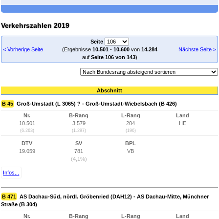
Verkehrszahlen 2019
Seite
< Vorherige Seite
(Ergebnisse
10.501
-
10.600
von
14.284
Nächste Seite >
auf
Seite 106 von 143
)
Abschnitt
B 45
Groß-Umstadt (L 3065) ? - Groß-Umstadt-Wiebelsbach (B 426)
Nr.
B-Rang
L-Rang
Land
10.501
3.579
204
HE
(6.263)
(1.297)
(196)
DTV
SV
BPL
19.059
781
VB
(4,1%)
Infos...
B 471
AS Dachau-Süd, nördl. Gröbenried (DAH12) - AS Dachau-Mitte, Münchner
Straße (B 304)
Nr.
B-Rang
L-Rang
Land