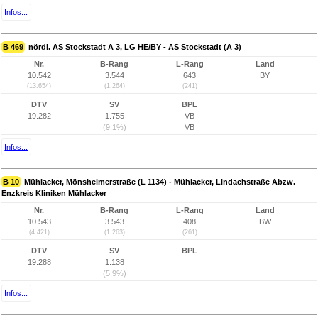
Infos...
B 469
nördl. AS Stockstadt A 3, LG HE/BY - AS Stockstadt (A 3)
Nr.
B-Rang
L-Rang
Land
10.542
3.544
643
BY
(13.654)
(1.264)
(241)
DTV
SV
BPL
19.282
1.755
VB
(9,1%)
VB
Infos...
B 10
Mühlacker, Mönsheimerstraße (L 1134) - Mühlacker, Lindachstraße Abzw.
Enzkreis Kliniken Mühlacker
Nr.
B-Rang
L-Rang
Land
10.543
3.543
408
BW
(4.421)
(1.263)
(261)
DTV
SV
BPL
19.288
1.138
(5,9%)
Infos...