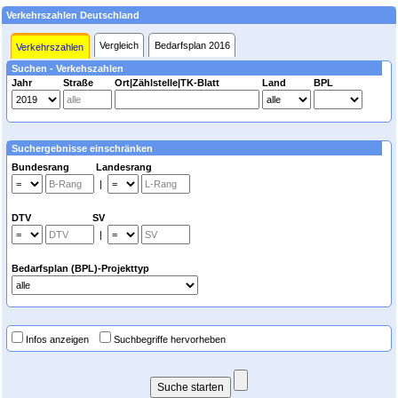
Verkehrszahlen Deutschland
Vergleich
Bedarfsplan 2016
Verkehrszahlen
Suchen - Verkehszahlen
Jahr
Straße
Ort|Zählstelle|TK-Blatt
Land
BPL
Suchergebnisse einschränken
Bundesrang Landesrang
|
DTV SV
|
Bedarfsplan (BPL)-Projekttyp
Infos anzeigen
Suchbegriffe hervorheben