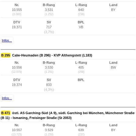
Nr.
B-Rang
L-Rang
Land
10.555
3.531
640
BY
(3.000)
(1.252)
(238)
DTV
SV
BPL
19.371
717
VB
(3,7%)
Infos...
B 295
Calw-Heumaden (B 296) - KVP Althengstett (L183)
Nr.
B-Rang
L-Rang
Land
10.556
3.530
405
BW
(12.079)
(1.251)
(258)
DTV
SV
BPL
19.374
833
(4,3%)
Infos...
B 471
östl. AS Garching-Süd (A 9), südl. Garching bei München, Münchener Straße
(B 11) - Ismaning, Freisinger Straße (St 2053)
Nr.
B-Rang
L-Rang
Land
10.557
3.529
639
BY
(13.725)
(1.250)
(237)