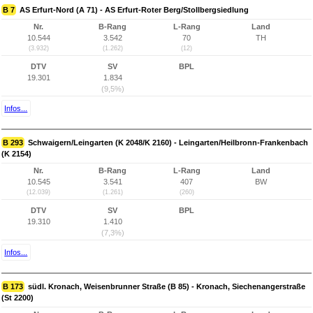
B 7
AS Erfurt-Nord (A 71) - AS Erfurt-Roter Berg/Stollbergsiedlung
Nr.
B-Rang
L-Rang
Land
10.544
3.542
70
TH
(3.932)
(1.262)
(12)
DTV
SV
BPL
19.301
1.834
(9,5%)
Infos...
B 293
Schwaigern/Leingarten (K 2048/K 2160) - Leingarten/Heilbronn-Frankenbach
(K 2154)
Nr.
B-Rang
L-Rang
Land
10.545
3.541
407
BW
(12.039)
(1.261)
(260)
DTV
SV
BPL
19.310
1.410
(7,3%)
Infos...
B 173
südl. Kronach, Weisenbrunner Straße (B 85) - Kronach, Siechenangerstraße
(St 2200)