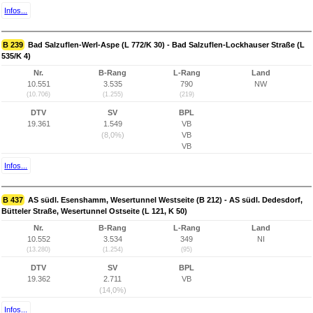
Infos...
B 239
Bad Salzuflen-Werl-Aspe (L 772/K 30) - Bad Salzuflen-Lockhauser Straße (L
535/K 4)
Nr.
B-Rang
L-Rang
Land
10.551
3.535
790
NW
(10.706)
(1.255)
(219)
DTV
SV
BPL
19.361
1.549
VB
(8,0%)
VB
VB
Infos...
B 437
AS südl. Esenshamm, Wesertunnel Westseite (B 212) - AS südl. Dedesdorf,
Bütteler Straße, Wesertunnel Ostseite (L 121, K 50)
Nr.
B-Rang
L-Rang
Land
10.552
3.534
349
NI
(13.280)
(1.254)
(95)
DTV
SV
BPL
19.362
2.711
VB
(14,0%)
Infos...