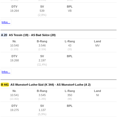
DTV
SV
BPL
19.264
539
VB
(2,8%)
Infos...
A 20
AS Tessin (19) - AS Bad Sülze (20)
Nr.
B-Rang
L-Rang
Land
10.540
3.546
43
MV
(1.103)
(2.324)
(33)
DTV
SV
BPL
19.268
2.197
(11,4%)
Infos...
B 441
AS Wunstorf-Luthe-Süd (K 344) - AS Wunstorf-Luthe (A 2)
Nr.
B-Rang
L-Rang
Land
10.541
3.545
350
NI
(13.302)
(1.265)
(96)
DTV
SV
BPL
19.275
1.137
(5,9%)