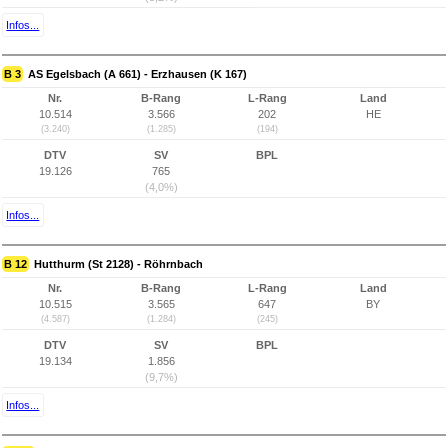
Infos...
B 3
AS Egelsbach (A 661) - Erzhausen (K 167)
Nr.
B-Rang
L-Rang
Land
10.514
3.566
202
HE
(3.240)
(1.285)
(194)
DTV
SV
BPL
19.126
765
(4,0%)
Infos...
B 12
Hutthurm (St 2128) - Röhrnbach
Nr.
B-Rang
L-Rang
Land
10.515
3.565
647
BY
(4.587)
(1.284)
(245)
DTV
SV
BPL
19.134
1.856
(9,7%)
Infos...