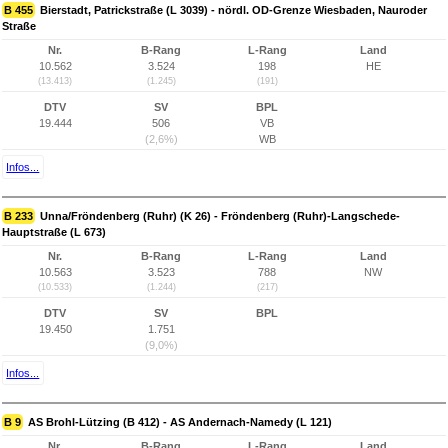
B 455
Bierstadt, Patrickstraße (L 3039) - nördl. OD-Grenze Wiesbaden, Nauroder
Straße
Nr.
B-Rang
L-Rang
Land
10.562
3.524
198
HE
(13.413)
(1.245)
(191)
DTV
SV
BPL
19.444
506
VB
(2,6%)
WB
Infos...
B 233
Unna/Fröndenberg (Ruhr) (K 26) - Fröndenberg (Ruhr)-Langschede-
Hauptstraße (L 673)
Nr.
B-Rang
L-Rang
Land
10.563
3.523
788
NW
(10.533)
(1.244)
(217)
DTV
SV
BPL
19.450
1.751
(9,0%)
Infos...
B 9
AS Brohl-Lützing (B 412) - AS Andernach-Namedy (L 121)
Nr.
B-Rang
L-Rang
Land