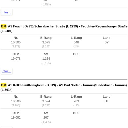
(5,0%)
Infos...
B 8
AS Feucht (A 73)/Schwabacher Straße (L 2239) - Feuchter-Regensburger Straße
(L 2401)
Nr.
B-Rang
L-Rang
Land
10.505
3.575
648
BY
(4.171)
(1.293)
(246)
DTV
SV
BPL
19.078
1.164
(6,1%)
Infos...
B 8
AS Kelkheim/Königheim (B 519) - AS Bad Soden (Taunus)/Liederbach (Taunus)
(L 3014)
Nr.
B-Rang
L-Rang
Land
10.506
3.574
203
HE
(4.105)
(1.292)
(195)
DTV
SV
BPL
19.082
267
(1,4%)