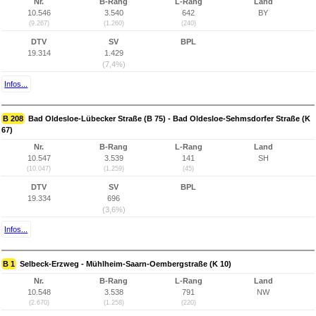
Nr.
B-Rang
L-Rang
Land
10.546
3.540
642
BY
(9.267)
(1.260)
(240)
DTV
SV
BPL
19.314
1.429
(7,4%)
Infos...
B 208
Bad Oldesloe-Lübecker Straße (B 75) - Bad Oldesloe-Sehmsdorfer Straße (K
67)
Nr.
B-Rang
L-Rang
Land
10.547
3.539
141
SH
(10.047)
(1.259)
(45)
DTV
SV
BPL
19.334
696
(3,6%)
Infos...
B 1
Selbeck-Erzweg - Mühlheim-Saarn-Oembergstraße (K 10)
Nr.
B-Rang
L-Rang
Land
10.548
3.538
791
NW
(2.670)
(1.258)
(220)