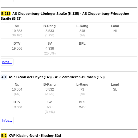
B 213
AS Cloppenburg-Löninger Straße (K 135) - AS Cloppenburg-Friesoyther
Straße (B 72)
Nr.
B-Rang
L-Rang
Land
10.553
3.533
348
NI
(10.160)
(1.253)
(94)
DTV
SV
BPL
19.366
4.938
(25,5%)
Infos...
A 1
AS SB-Von der Heydt (148) - AS Saarbrücken-Burbach (150)
Nr.
B-Rang
L-Rang
Land
10.554
3.532
73
SL
(137)
(2.323)
(68)
DTV
SV
BPL
19.368
659
WB*
(3,4%)
Infos...
B 2
KVP Kissing-Nord - Kissing-Süd