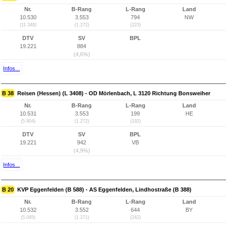
Nr.
B-Rang
L-Rang
Land
10.530
3.553
794
NW
(11.348)
(1.272)
(223)
DTV
SV
BPL
19.221
884
(4,6%)
Infos...
B 38
Reisen (Hessen) (L 3408) - OD Mörlenbach, L 3120 Richtung Bonsweiher
Nr.
B-Rang
L-Rang
Land
10.531
3.553
199
HE
(5.904)
(1.272)
(192)
DTV
SV
BPL
19.221
942
VB
(4,9%)
Infos...
B 20
KVP Eggenfelden (B 588) - AS Eggenfelden, Lindhostraße (B 388)
Nr.
B-Rang
L-Rang
Land
10.532
3.552
644
BY
(5.085)
(1.271)
(242)