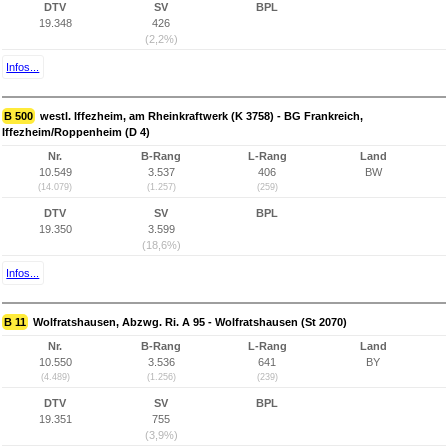
DTV
SV
BPL
19.348
426
(2,2%)
Infos...
B 500
westl. Iffezheim, am Rheinkraftwerk (K 3758) - BG Frankreich,
Iffezheim/Roppenheim (D 4)
Nr.
B-Rang
L-Rang
Land
10.549
3.537
406
BW
(14.079)
(1.257)
(259)
DTV
SV
BPL
19.350
3.599
(18,6%)
Infos...
B 11
Wolfratshausen, Abzwg. Ri. A 95 - Wolfratshausen (St 2070)
Nr.
B-Rang
L-Rang
Land
10.550
3.536
641
BY
(4.489)
(1.256)
(239)
DTV
SV
BPL
19.351
755
(3,9%)