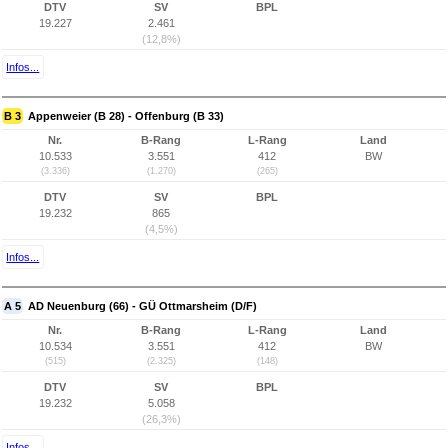
DTV
SV
BPL
19.227
2.461
(12,8%)
Infos...
B 3
Appenweier (B 28) - Offenburg (B 33)
Nr.
B-Rang
L-Rang
Land
10.533
3.551
412
BW
(3.336)
(1.270)
(265)
DTV
SV
BPL
19.232
865
(4,5%)
Infos...
A 5
AD Neuenburg (66) - GÜ Ottmarsheim (D/F)
Nr.
B-Rang
L-Rang
Land
10.534
3.551
412
BW
(515)
(2.325)
(148)
DTV
SV
BPL
19.232
5.058
(26,3%)
Infos...