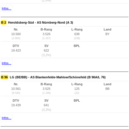
(2,5%)
Infos...
B 2
Heroldsberg-Süd - AS Nürnberg-Nord (A 3)
Nr.
B-Rang
L-Rang
Land
10.560
3.526
638
BY
(2.963)
(1.247)
(236)
DTV
SV
BPL
19.423
622
(3,2%)
Infos...
B 96
LG (BE/BB) - AS Blankenfelde-Mahlow/Schönefeld (B 96A/L 76)
Nr.
B-Rang
L-Rang
Land
10.561
3.525
125
BB
(8.540)
(1.246)
(22)
DTV
SV
BPL
19.439
641
(3,3%)
Infos...