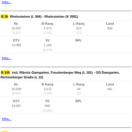
Infos...
B 36
Rheinstetten (L 566) - Rheinstetten (K 3581)
Nr.
B-Rang
L-Rang
Land
10.507
3.573
419
BW
(5.832)
(1.291)
(272)
DTV
SV
BPL
19.086
1.164
(6,1%)
Infos...
B 105
östl. Ribnitz-Damgarten, Freudenberger Weg (L 181) - OD Damgarten,
Richtenberger Straße (L 22)
Nr.
B-Rang
L-Rang
Land
10.508
3.572
44
MV
(8.864)
(1.290)
(11)
DTV
SV
BPL
19.087
840
(4,4%)
Infos...