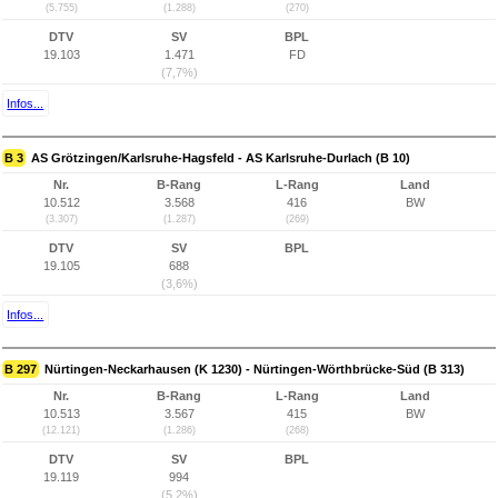
(5.755)
(1.288)
(270)
DTV
SV
BPL
19.103
1.471
FD
(7,7%)
Infos...
B 3
AS Grötzingen/Karlsruhe-Hagsfeld - AS Karlsruhe-Durlach (B 10)
Nr.
B-Rang
L-Rang
Land
10.512
3.568
416
BW
(3.307)
(1.287)
(269)
DTV
SV
BPL
19.105
688
(3,6%)
Infos...
B 297
Nürtingen-Neckarhausen (K 1230) - Nürtingen-Wörthbrücke-Süd (B 313)
Nr.
B-Rang
L-Rang
Land
10.513
3.567
415
BW
(12.121)
(1.286)
(268)
DTV
SV
BPL
19.119
994
(5,2%)