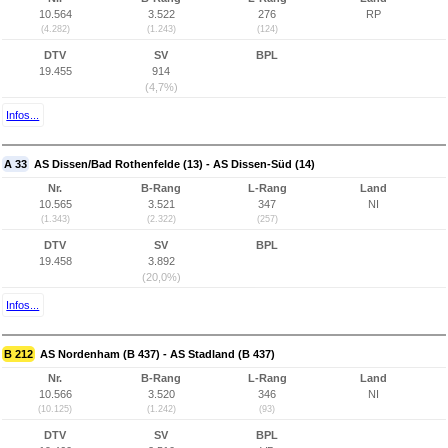
10.564
3.522
276
RP
(4.282)
(1.243)
(124)
DTV
SV
BPL
19.455
914
(4,7%)
Infos...
A 33
AS Dissen/Bad Rothenfelde (13) - AS Dissen-Süd (14)
Nr.
B-Rang
L-Rang
Land
10.565
3.521
347
NI
(1.343)
(2.322)
(257)
DTV
SV
BPL
19.458
3.892
(20,0%)
Infos...
B 212
AS Nordenham (B 437) - AS Stadland (B 437)
Nr.
B-Rang
L-Rang
Land
10.566
3.520
346
NI
(10.125)
(1.242)
(93)
DTV
SV
BPL