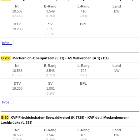
Nr.
B-Rang
L-Rang
Land
10.537
3.549
410
BW
(12.123)
(1.268)
(263)
DTV
SV
BPL
19.239
635
(3,3%)
Infos...
B 266
Mechernich-Obergartzem (L 11) - AS Wißkirchen (A 1) (111)
Nr.
B-Rang
L-Rang
Land
10.538
3.548
792
NW
(11.517)
(1.267)
(221)
DTV
SV
BPL
19.250
1.001
(5,2%)
Infos...
B 30
KVP Friedrichshafen-Seewaldkreisel (K 7728) - KVP östl. Meckenbeuren-
Lochbrücke (L 333)
Nr.
B-Rang
L-Rang
Land
10.539
3.547
409
BW
(5.548)
(1.266)
(262)