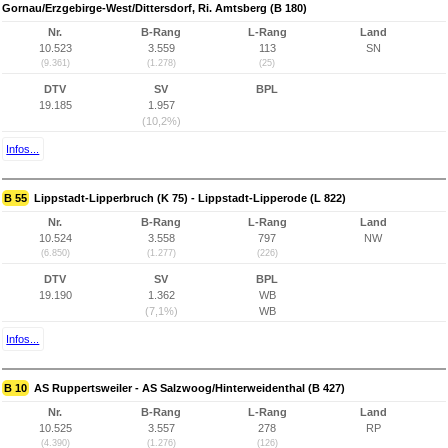
Gornau/Erzgebirge-West/Dittersdorf, Ri. Amtsberg (B 180)
Nr.
B-Rang
L-Rang
Land
10.523
3.559
113
SN
(9.361)
(1.278)
(25)
DTV
SV
BPL
19.185
1.957
(10,2%)
Infos...
B 55
Lippstadt-Lipperbruch (K 75) - Lippstadt-Lipperode (L 822)
Nr.
B-Rang
L-Rang
Land
10.524
3.558
797
NW
(6.850)
(1.277)
(226)
DTV
SV
BPL
19.190
1.362
WB
(7,1%)
WB
Infos...
B 10
AS Ruppertsweiler - AS Salzwoog/Hinterweidenthal (B 427)
Nr.
B-Rang
L-Rang
Land
10.525
3.557
278
RP
(4.390)
(1.276)
(126)