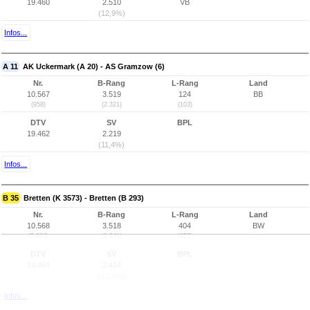
19.460
2.510
VB
(12,9%)
Infos...
A 11
AK Uckermark (A 20) - AS Gramzow (6)
Nr.
B-Rang
L-Rang
Land
10.567
3.519
124
BB
(958)
(2.321)
(103)
DTV
SV
BPL
19.462
2.219
(11,4%)
Infos...
B 35
Bretten (K 3573) - Bretten (B 293)
Nr.
B-Rang
L-Rang
Land
10.568
3.518
404
BW
(5.804)
(1.241)
(257)
DTV
SV
BPL
19.464
2.414
(12,4%)
Infos...