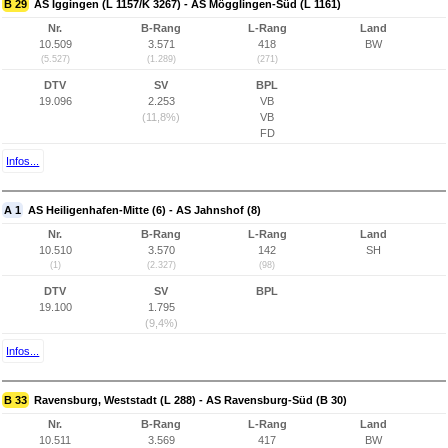
B 29
AS Iggingen (L 1157/K 3267) - AS Mögglingen-Süd (L 1161)
Nr.
B-Rang
L-Rang
Land
10.509
3.571
418
BW
(5.527)
(1.289)
(271)
DTV
SV
BPL
19.096
2.253
VB
(11,8%)
VB
FD
Infos...
A 1
AS Heiligenhafen-Mitte (6) - AS Jahnshof (8)
Nr.
B-Rang
L-Rang
Land
10.510
3.570
142
SH
(1)
(2.327)
(98)
DTV
SV
BPL
19.100
1.795
(9,4%)
Infos...
B 33
Ravensburg, Weststadt (L 288) - AS Ravensburg-Süd (B 30)
Nr.
B-Rang
L-Rang
Land
10.511
3.569
417
BW