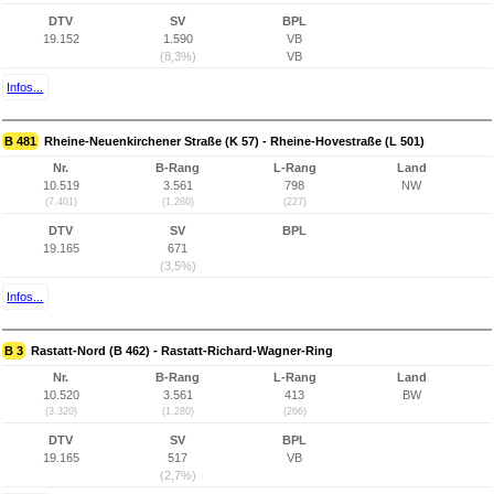
DTV
SV
BPL
19.152
1.590
VB
(8,3%)
VB
Infos...
B 481
Rheine-Neuenkirchener Straße (K 57) - Rheine-Hovestraße (L 501)
Nr.
B-Rang
L-Rang
Land
10.519
3.561
798
NW
(7.401)
(1.280)
(227)
DTV
SV
BPL
19.165
671
(3,5%)
Infos...
B 3
Rastatt-Nord (B 462) - Rastatt-Richard-Wagner-Ring
Nr.
B-Rang
L-Rang
Land
10.520
3.561
413
BW
(3.320)
(1.280)
(266)
DTV
SV
BPL
19.165
517
VB
(2,7%)