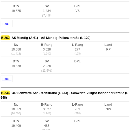
DTV
SV
BPL
19.375
1.434
VB
(7,4%)
Infos...
B 262
AS Mendig (A 61) - AS Mendig-Pellenzstraße (L 120)
Nr.
B-Rang
L-Rang
Land
10.558
3.528
277
RP
(11.418)
(1.249)
(125)
DTV
SV
BPL
19.378
2.228
(11,5%)
Infos...
B 236
OD Schwerte-Schützenstraße (L 673) - Schwerte-Villigst-Iserlohner Straße (L
648)
Nr.
B-Rang
L-Rang
Land
10.559
3.527
789
NW
(10.605)
(1.248)
(218)
DTV
SV
BPL
19.409
485