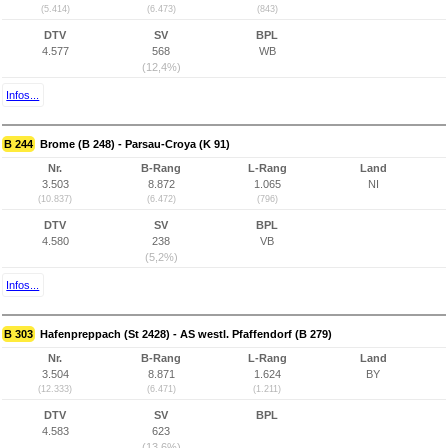
(5.414)
(6.473)
(843)
DTV
SV
BPL
4.577
568
WB
(12,4%)
Infos...
B 244
Brome (B 248) - Parsau-Croya (K 91)
Nr.
B-Rang
L-Rang
Land
3.503
8.872
1.065
NI
(10.837)
(6.472)
(796)
DTV
SV
BPL
4.580
238
VB
(5,2%)
Infos...
B 303
Hafenpreppach (St 2428) - AS westl. Pfaffendorf (B 279)
Nr.
B-Rang
L-Rang
Land
3.504
8.871
1.624
BY
(12.333)
(6.471)
(1.211)
DTV
SV
BPL
4.583
623
(13,6%)