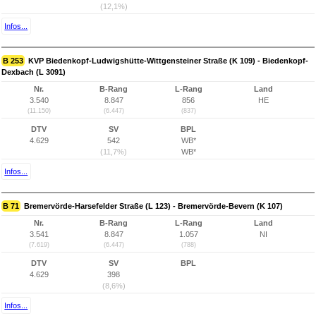
(12,1%)
Infos...
B 253
KVP Biedenkopf-Ludwigshütte-Wittgensteiner Straße (K 109) - Biedenkopf-
Dexbach (L 3091)
Nr.
B-Rang
L-Rang
Land
3.540
8.847
856
HE
(11.150)
(6.447)
(837)
DTV
SV
BPL
4.629
542
WB*
(11,7%)
WB*
Infos...
B 71
Bremervörde-Harsefelder Straße (L 123) - Bremervörde-Bevern (K 107)
Nr.
B-Rang
L-Rang
Land
3.541
8.847
1.057
NI
(7.619)
(6.447)
(788)
DTV
SV
BPL
4.629
398
(8,6%)
Infos...