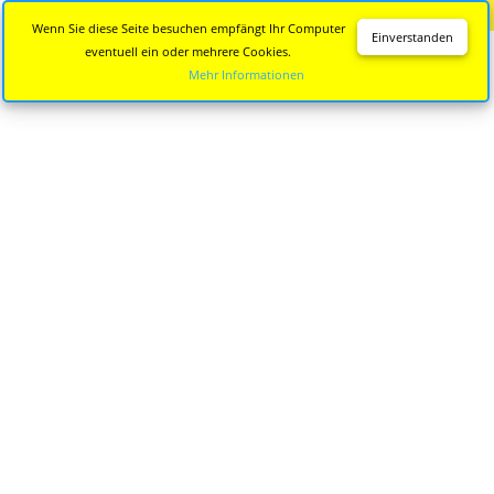
Diese Seite wird nicht mehr aktualisiert.
Zur neuen Seite
Wenn Sie diese Seite besuchen empfängt Ihr Computer
Einverstanden
eventuell ein oder mehrere Cookies.
Mehr Informationen