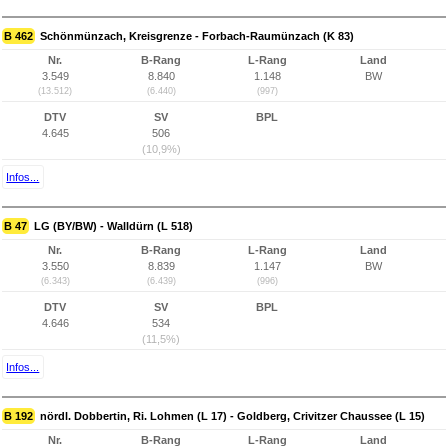
B 462
Schönmünzach, Kreisgrenze - Forbach-Raumünzach (K 83)
Nr.
B-Rang
L-Rang
Land
3.549
8.840
1.148
BW
(13.512)
(6.440)
(997)
DTV
SV
BPL
4.645
506
(10,9%)
Infos...
B 47
LG (BY/BW) - Walldürn (L 518)
Nr.
B-Rang
L-Rang
Land
3.550
8.839
1.147
BW
(6.343)
(6.439)
(996)
DTV
SV
BPL
4.646
534
(11,5%)
Infos...
B 192
nördl. Dobbertin, Ri. Lohmen (L 17) - Goldberg, Crivitzer Chaussee (L 15)
Nr.
B-Rang
L-Rang
Land