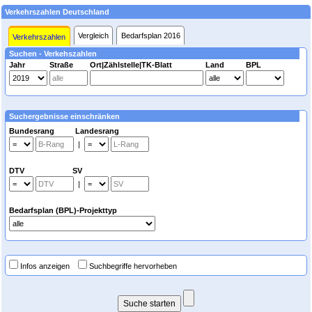
Verkehrszahlen Deutschland
Vergleich
Bedarfsplan 2016
Verkehrszahlen
Suchen - Verkehszahlen
Jahr
Straße
Ort|Zählstelle|TK-Blatt
Land
BPL
Suchergebnisse einschränken
Bundesrang Landesrang
|
DTV SV
|
Bedarfsplan (BPL)-Projekttyp
Infos anzeigen
Suchbegriffe hervorheben