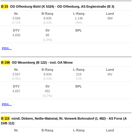
B 33
OD Offenburg-Bühl (K 5324) - OD Offenburg, AS Englerstraße (B 3)
Nr.
B-Rang
L-Rang
Land
3.556
8.835
1.146
BW
(5.724)
(6.435)
(995)
DTV
SV
BPL
4.656
88
(1,9%)
Infos...
B 198
OD Wesenberg (B 122) - östl. OA Mirow
Nr.
B-Rang
L-Rang
Land
3.557
8.834
219
MV
(9.891)
(6.434)
(154)
DTV
SV
BPL
4.657
452
(9,7%)
Infos...
B 115
nördl. Döbern, Neiße-Malxetal, Ri. Vorwerk Bohnsdorf (L 482) - AS Forst (A
15/B 112)
Nr.
B-Rang
L-Rang
Land