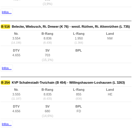
(3,9%)
Infos...
B 516
Belecke, Wiebusch, Ri. Drewer (K 76) - westl. Rüthen, Ri. Altenrüthen (L 735)
Nr.
B-Rang
L-Rang
Land
3.554
8.836
1.950
NW
(14.196)
(6.436)
(1.364)
DTV
SV
BPL
4.655
703
(15,1%)
Infos...
B 254
KVP Schalmstadt-Trutzhain (B 454) - Willingshausen-Loshausen (L 3263)
Nr.
B-Rang
L-Rang
Land
3.555
8.835
855
HE
(11.187)
(6.435)
(836)
DTV
SV
BPL
4.656
680
FD
(14,6%)
Infos...