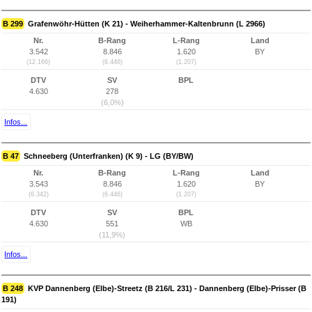
B 299
Grafenwöhr-Hütten (K 21) - Weiherhammer-Kaltenbrunn (L 2966)
Nr.
B-Rang
L-Rang
Land
3.542
8.846
1.620
BY
(12.166)
(6.446)
(1.207)
DTV
SV
BPL
4.630
278
(6,0%)
Infos...
B 47
Schneeberg (Unterfranken) (K 9) - LG (BY/BW)
Nr.
B-Rang
L-Rang
Land
3.543
8.846
1.620
BY
(6.342)
(6.446)
(1.207)
DTV
SV
BPL
4.630
551
WB
(11,9%)
Infos...
B 248
KVP Dannenberg (Elbe)-Streetz (B 216/L 231) - Dannenberg (Elbe)-Prisser (B
191)