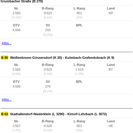
Grumbacher Straße (B 270)
Nr.
B-Rang
L-Rang
Land
3.565
8.829
851
RP
(13.002)
(6.429)
(676)
DTV
SV
BPL
4.666
243
(5,2%)
Infos...
B 85
Weißenbrunn-Gössersdorf (K 20) - Kulmbach-Grafendobrach (K 9)
Nr.
B-Rang
L-Rang
Land
3.566
8.829
1.619
BY
(8.080)
(6.429)
(1.206)
DTV
SV
BPL
4.666
378
(8,1%)
Infos...
B 62
Stadtallendorf-Niederklein (L 3290) - Kirtorf-Lehrbach (L 3072)
Nr.
B-Rang
L-Rang
Land
3.567
8.828
853
HE
(7.291)
(6.428)
(834)