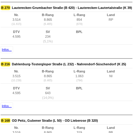
B 270
Lauterecken-Grumbacher Straße (B 420) - Lauterecken-Lautertalstraße (K 39)
Nr.
B-Rang
L-Rang
Land
3.514
8.865
854
RP
(11.615)
(6.465)
(679)
DTV
SV
BPL
4.595
234
(5,1%)
Infos...
B 216
Dahlenburg-Tostergloper Straße (L 232) - Nahrendorf-Süschendorf (K 25)
Nr.
B-Rang
L-Rang
Land
3.515
8.865
1.063
NI
(10.239)
(6.465)
(794)
DTV
SV
BPL
4.595
643
(14,0%)
Infos...
B 168
OD Peitz, Gubener Straße (L 50) - OD Lieberose (B 320)
Nr.
B-Rang
L-Rang
Land
3.516
8.865
319
BB