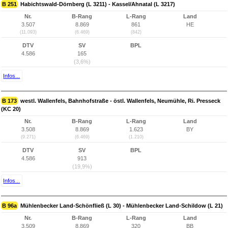
B 251
Habichtswald-Dörnberg (L 3211) - Kassel/Ahnatal (L 3217)
Nr.
B-Rang
L-Rang
Land
3.507
8.869
861
HE
(11.093)
(6.469)
(842)
DTV
SV
BPL
4.586
165
(3,6%)
Infos...
B 173
westl. Wallenfels, Bahnhofstraße - östl. Wallenfels, Neumühle, Ri. Presseck
(KC 20)
Nr.
B-Rang
L-Rang
Land
3.508
8.869
1.623
BY
(9.271)
(6.469)
(1.210)
DTV
SV
BPL
4.586
913
(19,9%)
Infos...
B 96a
Mühlenbecker Land-Schönfließ (L 30) - Mühlenbecker Land-Schildow (L 21)
Nr.
B-Rang
L-Rang
Land
3.509
8.869
320
BB