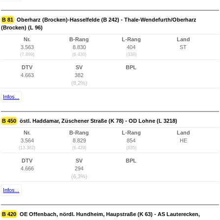
B 81
Oberharz (Brocken)-Hasselfelde (B 242) - Thale-Wendefurth/Oberharz
(Brocken) (L 96)
Nr.
B-Rang
L-Rang
Land
3.563
8.830
404
ST
(7.899)
(6.430)
(338)
DTV
SV
BPL
4.663
382
(8,2%)
Infos...
B 450
östl. Haddamar, Züschener Straße (K 78) - OD Lohne (L 3218)
Nr.
B-Rang
L-Rang
Land
3.564
8.829
854
HE
(13.362)
(6.429)
(835)
DTV
SV
BPL
4.666
294
(6,3%)
Infos...
B 420
OE Offenbach, nördl. Hundheim, Haupstraße (K 63) - AS Lauterecken,