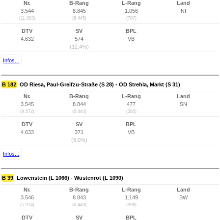
Nr.
B-Rang
L-Rang
Land
3.544
8.845
1.056
NI
(11.003)
(6.445)
(787)
DTV
SV
BPL
4.632
574
VB
(12,4%)
Infos...
B 182
OD Riesa, Paul-Greifzu-Straße (S 28) - OD Strehla, Markt (S 31)
Nr.
B-Rang
L-Rang
Land
3.545
8.844
477
SN
(9.572)
(6.444)
(385)
DTV
SV
BPL
4.633
371
VB
(8,0%)
Infos...
B 39
Löwenstein (L 1066) - Wüstenrot (L 1090)
Nr.
B-Rang
L-Rang
Land
3.546
8.843
1.149
BW
(5.974)
(6.443)
(998)
DTV
SV
BPL