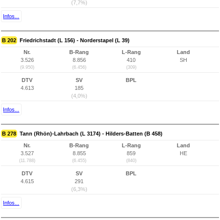
(7,7%)
Infos...
B 202
Friedrichstadt (L 156) - Norderstapel (L 39)
Nr.
B-Rang
L-Rang
Land
3.526
8.856
410
SH
(9.950)
(6.456)
(309)
DTV
SV
BPL
4.613
185
(4,0%)
Infos...
B 278
Tann (Rhön)-Lahrbach (L 3174) - Hilders-Batten (B 458)
Nr.
B-Rang
L-Rang
Land
3.527
8.855
859
HE
(11.788)
(6.455)
(840)
DTV
SV
BPL
4.615
291
(6,3%)
Infos...