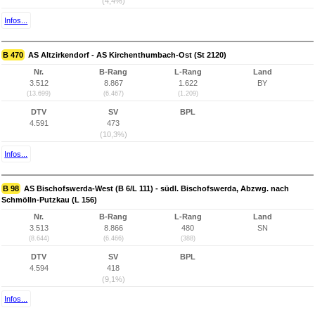
(4,4%)
Infos...
B 470
AS Altzirkendorf - AS Kirchenthumbach-Ost (St 2120)
Nr.
B-Rang
L-Rang
Land
3.512
8.867
1.622
BY
(13.699)
(6.467)
(1.209)
DTV
SV
BPL
4.591
473
(10,3%)
Infos...
B 98
AS Bischofswerda-West (B 6/L 111) - südl. Bischofswerda, Abzwg. nach
Schmölln-Putzkau (L 156)
Nr.
B-Rang
L-Rang
Land
3.513
8.866
480
SN
(8.644)
(6.466)
(388)
DTV
SV
BPL
4.594
418
(9,1%)
Infos...