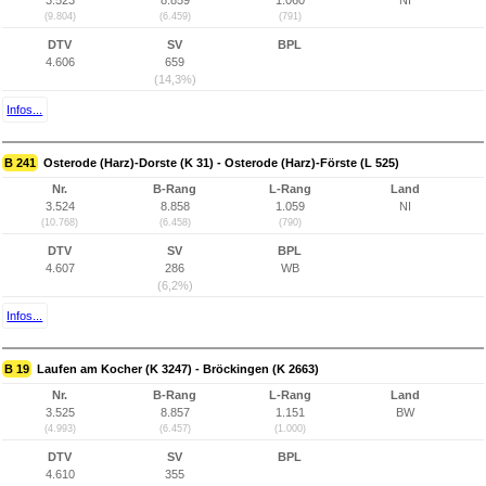
3.523
8.859
1.060
NI
(9.804)
(6.459)
(791)
DTV
SV
BPL
4.606
659
(14,3%)
Infos...
B 241
Osterode (Harz)-Dorste (K 31) - Osterode (Harz)-Förste (L 525)
Nr.
B-Rang
L-Rang
Land
3.524
8.858
1.059
NI
(10.768)
(6.458)
(790)
DTV
SV
BPL
4.607
286
WB
(6,2%)
Infos...
B 19
Laufen am Kocher (K 3247) - Bröckingen (K 2663)
Nr.
B-Rang
L-Rang
Land
3.525
8.857
1.151
BW
(4.993)
(6.457)
(1.000)
DTV
SV
BPL
4.610
355