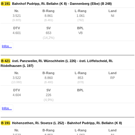
B 191
Bahnhof Pudripp, Ri. Bellahn (K 8) - Dannenberg (Elbe) (B 248)
Nr.
B-Rang
L-Rang
Land
3.521
8.861
1.061
NI
(9.805)
(6.461)
(792)
DTV
SV
BPL
4.601
653
VB
(14,2%)
Infos...
B 421
östl. Panzweiler, Ri. Wünschheim (L 226) - östl. Löffelscheid, Ri.
Rödelhausen (L 197)
Nr.
B-Rang
L-Rang
Land
3.522
8.860
853
RP
(13.060)
(6.460)
(678)
DTV
SV
BPL
4.604
226
(4,9%)
Infos...
B 191
Hohenzethen, Ri. Stoetze (L 252) - Bahnhof Pudripp, Ri. Bellahn (K 8)
Nr.
B-Rang
L-Rang
Land