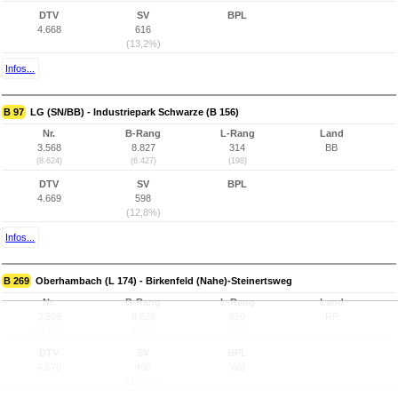
DTV
SV
BPL
4.668
616
(13,2%)
Infos...
B 97
LG (SN/BB) - Industriepark Schwarze (B 156)
Nr.
B-Rang
L-Rang
Land
3.568
8.827
314
BB
(8.624)
(6.427)
(198)
DTV
SV
BPL
4.669
598
(12,8%)
Infos...
B 269
Oberhambach (L 174) - Birkenfeld (Nahe)-Steinertsweg
Nr.
B-Rang
L-Rang
Land
3.569
8.826
850
RP
(11.580)
(6.426)
(675)
DTV
SV
BPL
4.670
490
WB
(10,5%)