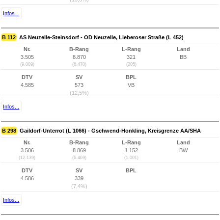
Infos...
B 112
AS Neuzelle-Steinsdorf - OD Neuzelle, Lieberoser Straße (L 452)
Nr.
B-Rang
L-Rang
Land
3.505
8.870
321
BB
(9.009)
(6.470)
(205)
DTV
SV
BPL
4.585
573
VB
(12,5%)
Infos...
B 298
Gaildorf-Unterrot (L 1066) - Gschwend-Honkling, Kreisgrenze AA/SHA
Nr.
B-Rang
L-Rang
Land
3.506
8.869
1.152
BW
(12.139)
(6.469)
(1.001)
DTV
SV
BPL
4.586
339
(7,4%)
Infos...