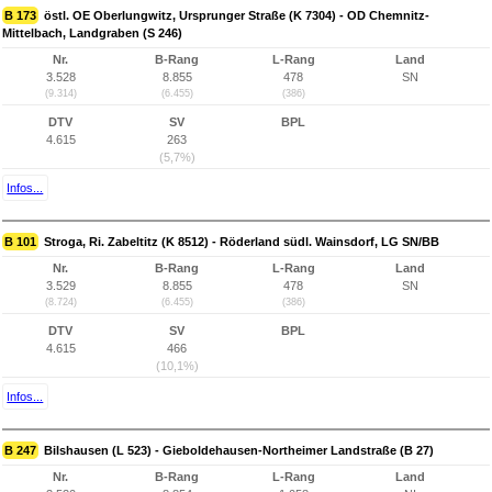
B 173
östl. OE Oberlungwitz, Ursprunger Straße (K 7304) - OD Chemnitz-
Mittelbach, Landgraben (S 246)
Nr.
B-Rang
L-Rang
Land
3.528
8.855
478
SN
(9.314)
(6.455)
(386)
DTV
SV
BPL
4.615
263
(5,7%)
Infos...
B 101
Stroga, Ri. Zabeltitz (K 8512) - Röderland südl. Wainsdorf, LG SN/BB
Nr.
B-Rang
L-Rang
Land
3.529
8.855
478
SN
(8.724)
(6.455)
(386)
DTV
SV
BPL
4.615
466
(10,1%)
Infos...
B 247
Bilshausen (L 523) - Gieboldehausen-Northeimer Landstraße (B 27)
Nr.
B-Rang
L-Rang
Land