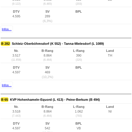
(9.122)
(6.465)
(203)
DTV
SV
BPL
4.595
289
(6,3%)
Infos...
B 282
Schleiz-Oberböhmsdorf (K 552) - Tanna-Mielesdorf (L 1089)
Nr.
B-Rang
L-Rang
Land
3.517
8.864
390
TH
(11.858)
(6.464)
(320)
DTV
SV
BPL
4.597
469
(10,2%)
Infos...
B 65
KVP Hohenhameln-Equord (L 413) - Peine-Berkum (B 494)
Nr.
B-Rang
L-Rang
Land
3.518
8.864
1.062
NI
(7.443)
(6.464)
(793)
DTV
SV
BPL
4.597
542
VB