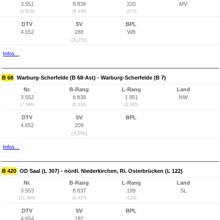
3.551
8.838
220
MV
(9.829)
(6.438)
(155)
DTV
SV
BPL
4.652
288
WB
(6,2%)
Infos...
B 68
Warburg-Scherfelde (B 68-Ast) - Warburg-Scherfelde (B 7)
Nr.
B-Rang
L-Rang
Land
3.552
8.838
1.951
NW
(7.546)
(6.438)
(1.365)
DTV
SV
BPL
4.652
209
(4,5%)
Infos...
B 420
OD Saal (L 307) - nördl. Niederkirchen, Ri. Osterbrücken (L 122)
Nr.
B-Rang
L-Rang
Land
3.553
8.837
199
SL
(12.989)
(6.437)
(120)
DTV
SV
BPL
4.654
182