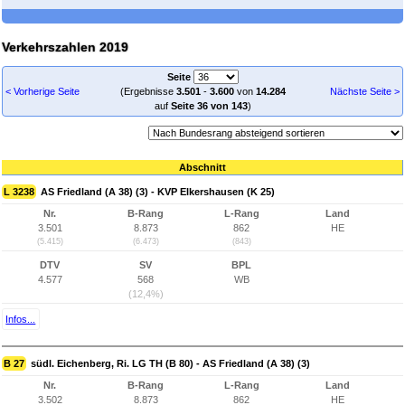
Verkehrszahlen 2019
Seite
< Vorherige Seite
(Ergebnisse
3.501
-
3.600
von
14.284
Nächste Seite >
auf
Seite 36 von 143
)
Abschnitt
L 3238
AS Friedland (A 38) (3) - KVP Elkershausen (K 25)
Nr.
B-Rang
L-Rang
Land
3.501
8.873
862
HE
(5.415)
(6.473)
(843)
DTV
SV
BPL
4.577
568
WB
(12,4%)
Infos...
B 27
südl. Eichenberg, Ri. LG TH (B 80) - AS Friedland (A 38) (3)
Nr.
B-Rang
L-Rang
Land
3.502
8.873
862
HE