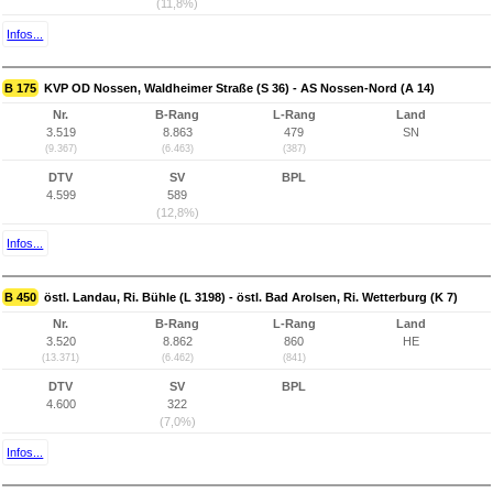
(11,8%)
Infos...
B 175
KVP OD Nossen, Waldheimer Straße (S 36) - AS Nossen-Nord (A 14)
Nr.
B-Rang
L-Rang
Land
3.519
8.863
479
SN
(9.367)
(6.463)
(387)
DTV
SV
BPL
4.599
589
(12,8%)
Infos...
B 450
östl. Landau, Ri. Bühle (L 3198) - östl. Bad Arolsen, Ri. Wetterburg (K 7)
Nr.
B-Rang
L-Rang
Land
3.520
8.862
860
HE
(13.371)
(6.462)
(841)
DTV
SV
BPL
4.600
322
(7,0%)
Infos...