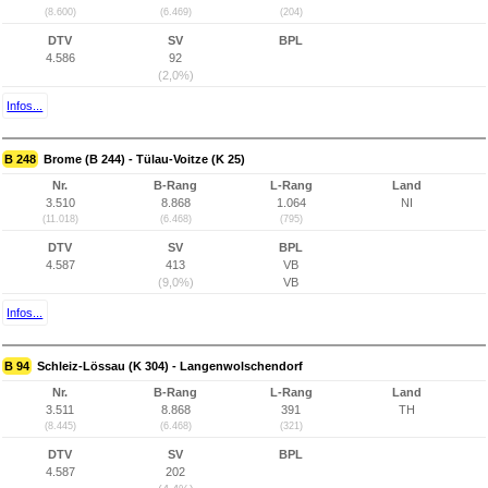
(8.600)
(6.469)
(204)
DTV
SV
BPL
4.586
92
(2,0%)
Infos...
B 248
Brome (B 244) - Tülau-Voitze (K 25)
Nr.
B-Rang
L-Rang
Land
3.510
8.868
1.064
NI
(11.018)
(6.468)
(795)
DTV
SV
BPL
4.587
413
VB
(9,0%)
VB
Infos...
B 94
Schleiz-Lössau (K 304) - Langenwolschendorf
Nr.
B-Rang
L-Rang
Land
3.511
8.868
391
TH
(8.445)
(6.468)
(321)
DTV
SV
BPL
4.587
202