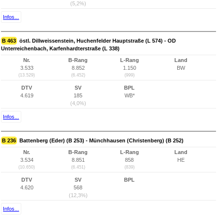
(5,2%)
Infos...
B 463
östl. Dillweissenstein, Huchenfelder Hauptstraße (L 574) - OD
Unterreichenbach, Karfenhardterstraße (L 338)
Nr.
B-Rang
L-Rang
Land
3.533
8.852
1.150
BW
(13.529)
(6.452)
(999)
DTV
SV
BPL
4.619
185
WB*
(4,0%)
Infos...
B 236
Battenberg (Eder) (B 253) - Münchhausen (Christenberg) (B 252)
Nr.
B-Rang
L-Rang
Land
3.534
8.851
858
HE
(10.650)
(6.451)
(839)
DTV
SV
BPL
4.620
568
(12,3%)
Infos...