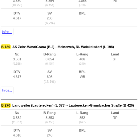
3.530
8.854
1.058
NI
(10.955)
(6.454)
(789)
DTV
SV
BPL
4.617
286
(6,2%)
Infos...
B 180
AS Zeitz-West/Grana (B 2) - Meineweh, Ri. Weickelsdorf (L 198)
Nr.
B-Rang
L-Rang
Land
3.531
8.854
406
ST
(9.528)
(6.454)
(340)
DTV
SV
BPL
4.617
605
WB
(13,1%)
Infos...
B 270
Langweiler (Lauterecken) (L 373) - Lauterecken-Grumbacher Straße (B 420)
Nr.
B-Rang
L-Rang
Land
3.532
8.853
852
RP
(11.614)
(6.453)
(677)
DTV
SV
BPL
4.618
240