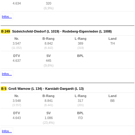
4.634
320
(6,9%)
Infos...
B 249
Südeichsfeld-Diedorf (L 1019) - Rodeberg-Eigenrieden (L 1008)
Nr.
B-Rang
L-Rang
Land
3.547
8.842
389
TH
(11.052)
(6.442)
(319)
DTV
SV
BPL
4.637
445
(9,6%)
Infos...
B 5
Groß Warnow (L 134) - Karstädt-Dargardt (L 13)
Nr.
B-Rang
L-Rang
Land
3.548
8.841
317
BB
(3.557)
(6.441)
(201)
DTV
SV
BPL
4.643
1.086
FD
(23,4%)
Infos...