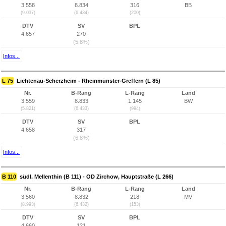
3.558
8.834
316
BB
(9.037)
(6.434)
(200)
DTV
SV
BPL
4.657
270
(5,8%)
Infos...
L 75
Lichtenau-Scherzheim - Rheinmünster-Greffern (L 85)
Nr.
B-Rang
L-Rang
Land
3.559
8.833
1.145
BW
(5.821)
(6.433)
(994)
DTV
SV
BPL
4.658
317
(6,8%)
Infos...
B 110
südl. Mellenthin (B 111) - OD Zirchow, Hauptstraße (L 266)
Nr.
B-Rang
L-Rang
Land
3.560
8.832
218
MV
(8.993)
(6.432)
(153)
DTV
SV
BPL
4.660
121