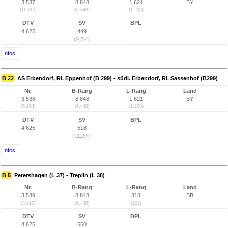
3.537
8.848
1.621
BY
(11.810)
(6.448)
(1.208)
DTV
SV
BPL
4.625
449
(9,7%)
Infos...
B 22
AS Erbendorf, Ri. Eppenhof (B 299) - südl. Erbendorf, Ri. Sassenhof (B299)
Nr.
B-Rang
L-Rang
Land
3.538
8.848
1.621
BY
(5.154)
(6.448)
(1.208)
DTV
SV
BPL
4.625
518
(11,2%)
Infos...
B 5
Petershagen (L 37) - Treplin (L 38)
Nr.
B-Rang
L-Rang
Land
3.539
8.848
318
BB
(3.612)
(6.448)
(202)
DTV
SV
BPL
4.625
560