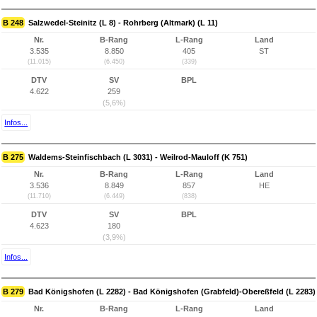
B 248
Salzwedel-Steinitz (L 8) - Rohrberg (Altmark) (L 11)
Nr.
B-Rang
L-Rang
Land
3.535
8.850
405
ST
(11.015)
(6.450)
(339)
DTV
SV
BPL
4.622
259
(5,6%)
Infos...
B 275
Waldems-Steinfischbach (L 3031) - Weilrod-Mauloff (K 751)
Nr.
B-Rang
L-Rang
Land
3.536
8.849
857
HE
(11.710)
(6.449)
(838)
DTV
SV
BPL
4.623
180
(3,9%)
Infos...
B 279
Bad Königshofen (L 2282) - Bad Königshofen (Grabfeld)-Obereßfeld (L 2283)
Nr.
B-Rang
L-Rang
Land