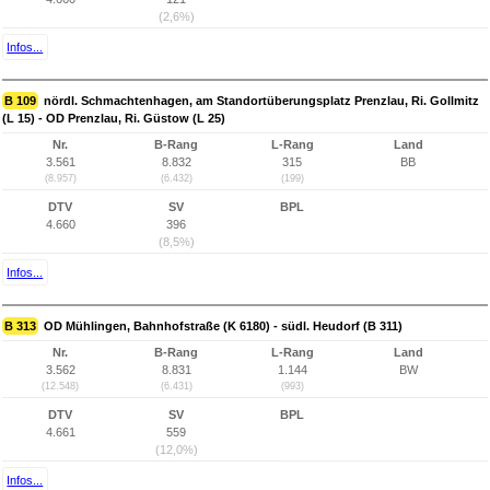
(2,6%)
Infos...
B 109
nördl. Schmachtenhagen, am Standortüberungsplatz Prenzlau, Ri. Gollmitz
(L 15) - OD Prenzlau, Ri. Güstow (L 25)
Nr.
B-Rang
L-Rang
Land
3.561
8.832
315
BB
(8.957)
(6.432)
(199)
DTV
SV
BPL
4.660
396
(8,5%)
Infos...
B 313
OD Mühlingen, Bahnhofstraße (K 6180) - südl. Heudorf (B 311)
Nr.
B-Rang
L-Rang
Land
3.562
8.831
1.144
BW
(12.548)
(6.431)
(993)
DTV
SV
BPL
4.661
559
(12,0%)
Infos...