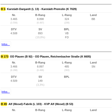
B 5
Karstädt-Dargardt (L 13) - Karstädt-Premslin (K 7029)
Nr.
B-Rang
L-Rang
Land
3.465
8.898
324
BB
(3.558)
(6.497)
(208)
DTV
SV
BPL
4.508
893
VB
(19,8%)
FD
Infos...
B 173
OD Plauen (B 92) - OD Plauen, Reichenbacher Straße (K 6605)
Nr.
B-Rang
L-Rang
Land
3.466
8.897
485
SN
(9.288)
(6.496)
(393)
DTV
SV
BPL
4.509
149
(3,3%)
Infos...
B 49
Alf (Mosel)-Fabrik (L 103) - KVP Alf (Mosel) (B 53)
Nr.
B-Rang
L-Rang
Land