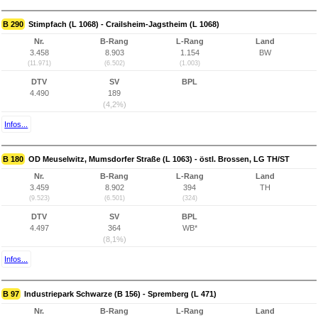
B 290
Stimpfach (L 1068) - Crailsheim-Jagstheim (L 1068)
Nr.
B-Rang
L-Rang
Land
3.458
8.903
1.154
BW
(11.971)
(6.502)
(1.003)
DTV
SV
BPL
4.490
189
(4,2%)
Infos...
B 180
OD Meuselwitz, Mumsdorfer Straße (L 1063) - östl. Brossen, LG TH/ST
Nr.
B-Rang
L-Rang
Land
3.459
8.902
394
TH
(9.523)
(6.501)
(324)
DTV
SV
BPL
4.497
364
WB*
(8,1%)
Infos...
B 97
Industriepark Schwarze (B 156) - Spremberg (L 471)
Nr.
B-Rang
L-Rang
Land