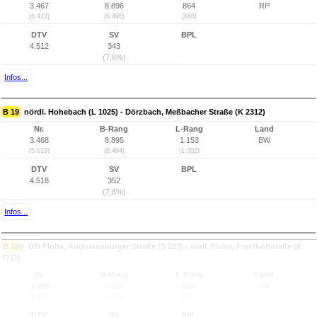
3.467
8.896
864
RP
(6.412)
(6.495)
(688)
DTV
SV
BPL
4.512
343
(7,6%)
Infos...
B 19
nördl. Hohebach (L 1025) - Dörzbach, Meßbacher Straße (K 2312)
Nr.
B-Rang
L-Rang
Land
3.468
8.895
1.153
BW
(5.013)
(6.494)
(1.002)
DTV
SV
BPL
4.518
352
(7,8%)
Infos...
B 180
OD Flöha, Augustusburger Straße (S 223) - südl. Flöha, Friedhofstraße (K
7711)
Nr.
B-Rang
L-Rang
Land
3.469
8.894
484
SN
(9.482)
(6.493)
(392)
DTV
SV
BPL