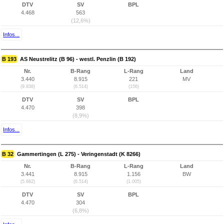
DTV
SV
BPL
4.468
563
(12,6%)
Infos...
B 193
AS Neustrelitz (B 96) - westl. Penzlin (B 192)
Nr.
B-Rang
L-Rang
Land
3.440
8.915
221
MV
(9.838)
(6.514)
(156)
DTV
SV
BPL
4.470
398
(8,9%)
Infos...
B 32
Gammertingen (L 275) - Veringenstadt (K 8266)
Nr.
B-Rang
L-Rang
Land
3.441
8.915
1.156
BW
(5.682)
(6.514)
(1.005)
DTV
SV
BPL
4.470
304
(6,8%)