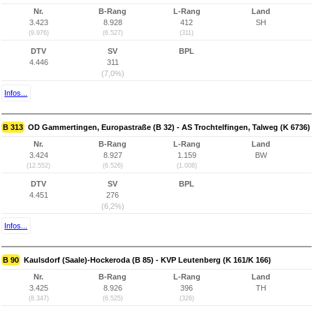
Nr.
B-Rang
L-Rang
Land
3.423
8.928
412
SH
(9.976)
(6.527)
(311)
DTV
SV
BPL
4.446
311
(7,0%)
Infos...
B 313
OD Gammertingen, Europastraße (B 32) - AS Trochtelfingen, Talweg (K 6736)
Nr.
B-Rang
L-Rang
Land
3.424
8.927
1.159
BW
(12.552)
(6.526)
(1.008)
DTV
SV
BPL
4.451
276
(6,2%)
Infos...
B 90
Kaulsdorf (Saale)-Hockeroda (B 85) - KVP Leutenberg (K 161/K 166)
Nr.
B-Rang
L-Rang
Land
3.425
8.926
396
TH
(8.347)
(6.525)
(326)