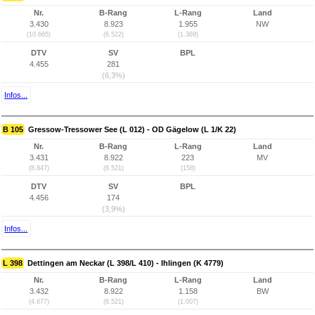
Nr.
B-Rang
L-Rang
Land
3.430
8.923
1.955
NW
(10.665)
(6.522)
(1.369)
DTV
SV
BPL
4.455
281
(6,3%)
Infos...
B 105
Gressow-Tressower See (L 012) - OD Gägelow (L 1/K 22)
Nr.
B-Rang
L-Rang
Land
3.431
8.922
223
MV
(8.847)
(6.521)
(158)
DTV
SV
BPL
4.456
174
(3,9%)
Infos...
L 398
Dettingen am Neckar (L 398/L 410) - Ihlingen (K 4779)
Nr.
B-Rang
L-Rang
Land
3.432
8.922
1.158
BW
(4.677)
(6.521)
(1.007)