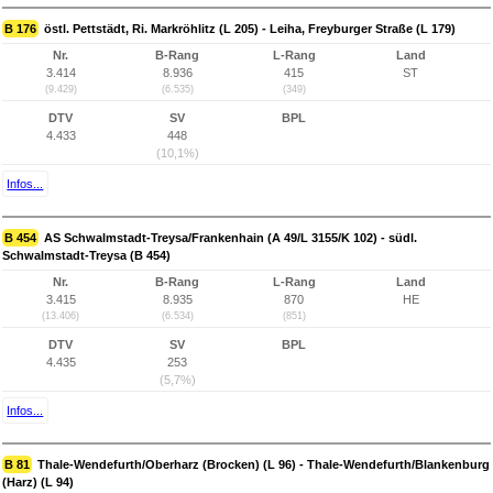
B 176
östl. Pettstädt, Ri. Markröhlitz (L 205) - Leiha, Freyburger Straße (L 179)
Nr.
B-Rang
L-Rang
Land
3.414
8.936
415
ST
(9.429)
(6.535)
(349)
DTV
SV
BPL
4.433
448
(10,1%)
Infos...
B 454
AS Schwalmstadt-Treysa/Frankenhain (A 49/L 3155/K 102) - südl.
Schwalmstadt-Treysa (B 454)
Nr.
B-Rang
L-Rang
Land
3.415
8.935
870
HE
(13.406)
(6.534)
(851)
DTV
SV
BPL
4.435
253
(5,7%)
Infos...
B 81
Thale-Wendefurth/Oberharz (Brocken) (L 96) - Thale-Wendefurth/Blankenburg
(Harz) (L 94)