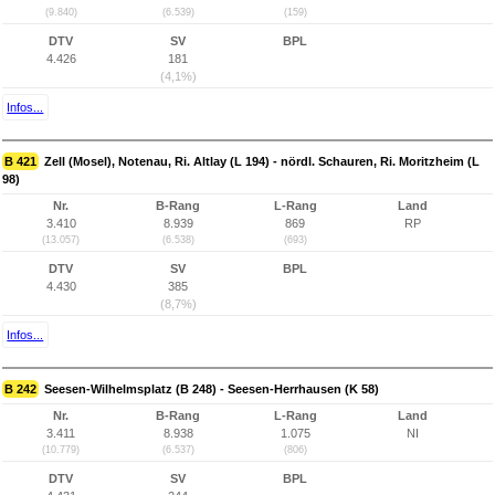
(9.840)
(6.539)
(159)
DTV
SV
BPL
4.426
181
(4,1%)
Infos...
B 421
Zell (Mosel), Notenau, Ri. Altlay (L 194) - nördl. Schauren, Ri. Moritzheim (L
98)
Nr.
B-Rang
L-Rang
Land
3.410
8.939
869
RP
(13.057)
(6.538)
(693)
DTV
SV
BPL
4.430
385
(8,7%)
Infos...
B 242
Seesen-Wilhelmsplatz (B 248) - Seesen-Herrhausen (K 58)
Nr.
B-Rang
L-Rang
Land
3.411
8.938
1.075
NI
(10.779)
(6.537)
(806)
DTV
SV
BPL