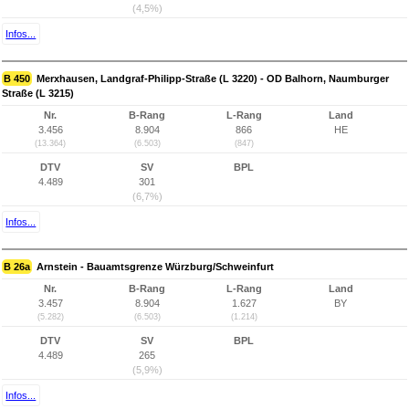
(4,5%)
Infos...
B 450
Merxhausen, Landgraf-Philipp-Straße (L 3220) - OD Balhorn, Naumburger
Straße (L 3215)
Nr.
B-Rang
L-Rang
Land
3.456
8.904
866
HE
(13.364)
(6.503)
(847)
DTV
SV
BPL
4.489
301
(6,7%)
Infos...
B 26a
Arnstein - Bauamtsgrenze Würzburg/Schweinfurt
Nr.
B-Rang
L-Rang
Land
3.457
8.904
1.627
BY
(5.282)
(6.503)
(1.214)
DTV
SV
BPL
4.489
265
(5,9%)
Infos...