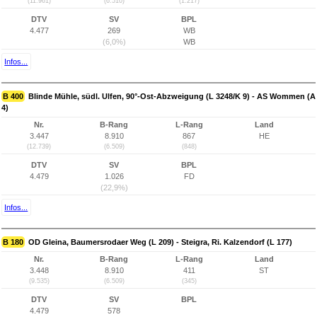
(11.961)
(6.510)
(1.217)
DTV
SV
BPL
4.477
269
WB
(6,0%)
WB
Infos...
B 400
Blinde Mühle, südl. Ulfen, 90°-Ost-Abzweigung (L 3248/K 9) - AS Wommen (A
4)
Nr.
B-Rang
L-Rang
Land
3.447
8.910
867
HE
(12.739)
(6.509)
(848)
DTV
SV
BPL
4.479
1.026
FD
(22,9%)
Infos...
B 180
OD Gleina, Baumersrodaer Weg (L 209) - Steigra, Ri. Kalzendorf (L 177)
Nr.
B-Rang
L-Rang
Land
3.448
8.910
411
ST
(9.535)
(6.509)
(345)
DTV
SV
BPL
4.479
578