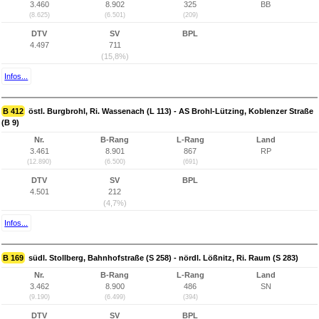
3.460
8.902
325
BB
(8.625)
(6.501)
(209)
DTV
SV
BPL
4.497
711
(15,8%)
Infos...
B 412
östl. Burgbrohl, Ri. Wassenach (L 113) - AS Brohl-Lützing, Koblenzer Straße
(B 9)
Nr.
B-Rang
L-Rang
Land
3.461
8.901
867
RP
(12.890)
(6.500)
(691)
DTV
SV
BPL
4.501
212
(4,7%)
Infos...
B 169
südl. Stollberg, Bahnhofstraße (S 258) - nördl. Lößnitz, Ri. Raum (S 283)
Nr.
B-Rang
L-Rang
Land
3.462
8.900
486
SN
(9.190)
(6.499)
(394)
DTV
SV
BPL