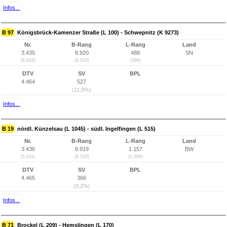
Infos...
B 97
Königsbrück-Kamenzer Straße (L 100) - Schwepnitz (K 9273)
Nr.
B-Rang
L-Rang
Land
3.435
8.920
488
SN
(8.616)
(6.519)
(396)
DTV
SV
BPL
4.464
527
(11,8%)
Infos...
B 19
nördl. Künzelsau (L 1045) - südl. Ingelfingen (L 515)
Nr.
B-Rang
L-Rang
Land
3.436
8.919
1.157
BW
(5.011)
(6.518)
(1.006)
DTV
SV
BPL
4.465
366
(8,2%)
Infos...
B 71
Brockel (L 209) - Hemslingen (L 170)