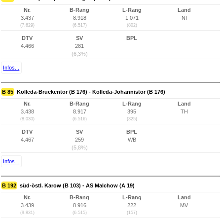
Nr.
B-Rang
L-Rang
Land
3.437
8.918
1.071
NI
(7.629)
(6.517)
(802)
DTV
SV
BPL
4.466
281
(6,3%)
Infos...
B 85
Kölleda-Brückentor (B 176) - Kölleda-Johannistor (B 176)
Nr.
B-Rang
L-Rang
Land
3.438
8.917
395
TH
(8.030)
(6.516)
(325)
DTV
SV
BPL
4.467
259
WB
(5,8%)
Infos...
B 192
süd-östl. Karow (B 103) - AS Malchow (A 19)
Nr.
B-Rang
L-Rang
Land
3.439
8.916
222
MV
(9.831)
(6.515)
(157)