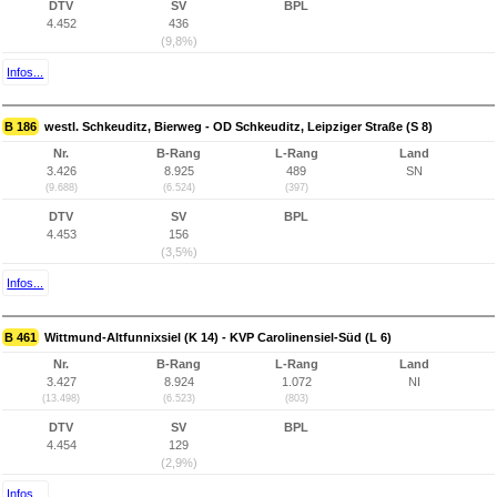
DTV
SV
BPL
4.452
436
(9,8%)
Infos...
B 186
westl. Schkeuditz, Bierweg - OD Schkeuditz, Leipziger Straße (S 8)
Nr.
B-Rang
L-Rang
Land
3.426
8.925
489
SN
(9.688)
(6.524)
(397)
DTV
SV
BPL
4.453
156
(3,5%)
Infos...
B 461
Wittmund-Altfunnixsiel (K 14) - KVP Carolinensiel-Süd (L 6)
Nr.
B-Rang
L-Rang
Land
3.427
8.924
1.072
NI
(13.498)
(6.523)
(803)
DTV
SV
BPL
4.454
129
(2,9%)
Infos...