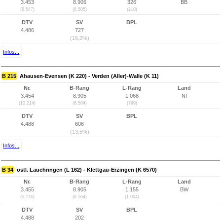
3.453
8.906
326
BB
(8.547)
(6.505)
(210)
DTV
SV
BPL
4.486
727
(16,2%)
Infos...
B 215
Ahausen-Evensen (K 220) - Verden (Aller)-Walle (K 11)
Nr.
B-Rang
L-Rang
Land
3.454
8.905
1.068
NI
(10.214)
(6.504)
(799)
DTV
SV
BPL
4.488
606
(13,5%)
Infos...
B 34
östl. Lauchringen (L 162) - Klettgau-Erzingen (K 6570)
Nr.
B-Rang
L-Rang
Land
3.455
8.905
1.155
BW
(5.776)
(6.504)
(1.004)
DTV
SV
BPL
4.488
202