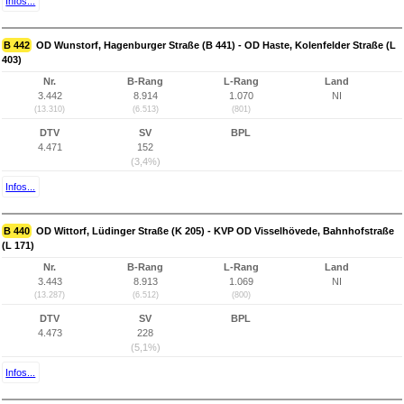
Infos...
B 442
OD Wunstorf, Hagenburger Straße (B 441) - OD Haste, Kolenfelder Straße (L
403)
Nr.
B-Rang
L-Rang
Land
3.442
8.914
1.070
NI
(13.310)
(6.513)
(801)
DTV
SV
BPL
4.471
152
(3,4%)
Infos...
B 440
OD Wittorf, Lüdinger Straße (K 205) - KVP OD Visselhövede, Bahnhofstraße
(L 171)
Nr.
B-Rang
L-Rang
Land
3.443
8.913
1.069
NI
(13.287)
(6.512)
(800)
DTV
SV
BPL
4.473
228
(5,1%)
Infos...