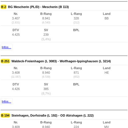
B 2
BG Mescherin (PL/D) - Mescherin (B 113)
Nr.
B-Rang
L-Rang
Land
3.407
8.941
328
BB
(2.831)
(6.540)
(212)
DTV
SV
BPL
4.425
239
(5,4%)
Infos...
B 251
Waldeck-Freienhagen (L 3083) - Wolfhagen-Ippinghausen (L 3214)
Nr.
B-Rang
L-Rang
Land
3.408
8.940
871
HE
(11.087)
(6.539)
(852)
DTV
SV
BPL
4.426
385
(8,7%)
Infos...
B 194
Steinhagen, Dorfstraße (L 192) - OD Abtshagen (L 222)
Nr.
B-Rang
L-Rang
Land
3.409
8.940
224
MV