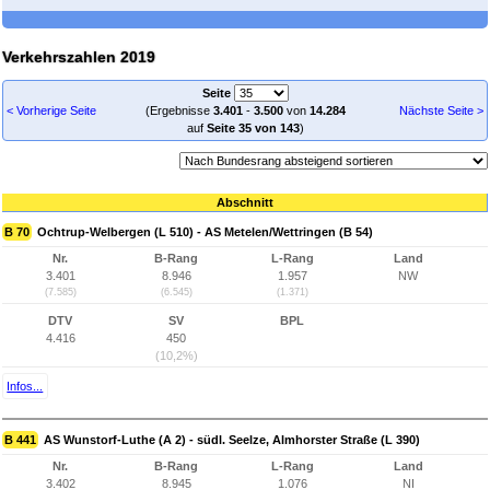
Verkehrszahlen 2019
Seite
< Vorherige Seite
(Ergebnisse
3.401
-
3.500
von
14.284
Nächste Seite >
auf
Seite 35 von 143
)
Abschnitt
B 70
Ochtrup-Welbergen (L 510) - AS Metelen/Wettringen (B 54)
Nr.
B-Rang
L-Rang
Land
3.401
8.946
1.957
NW
(7.585)
(6.545)
(1.371)
DTV
SV
BPL
4.416
450
(10,2%)
Infos...
B 441
AS Wunstorf-Luthe (A 2) - südl. Seelze, Almhorster Straße (L 390)
Nr.
B-Rang
L-Rang
Land
3.402
8.945
1.076
NI