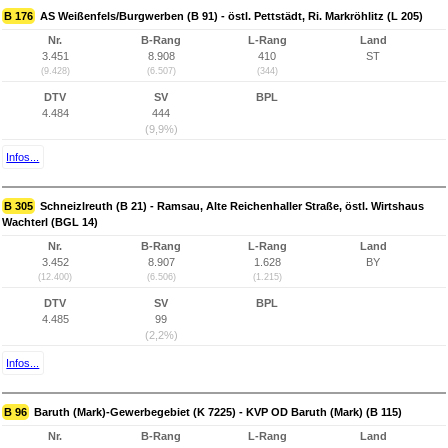
B 176
AS Weißenfels/Burgwerben (B 91) - östl. Pettstädt, Ri. Markröhlitz (L 205)
Nr.
B-Rang
L-Rang
Land
3.451
8.908
410
ST
(9.428)
(6.507)
(344)
DTV
SV
BPL
4.484
444
(9,9%)
Infos...
B 305
Schneizlreuth (B 21) - Ramsau, Alte Reichenhaller Straße, östl. Wirtshaus
Wachterl (BGL 14)
Nr.
B-Rang
L-Rang
Land
3.452
8.907
1.628
BY
(12.400)
(6.506)
(1.215)
DTV
SV
BPL
4.485
99
(2,2%)
Infos...
B 96
Baruth (Mark)-Gewerbegebiet (K 7225) - KVP OD Baruth (Mark) (B 115)
Nr.
B-Rang
L-Rang
Land