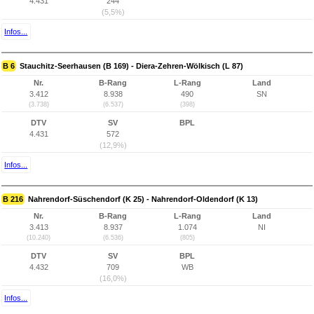
4.431
244
(5,5%)
Infos...
B 6
Stauchitz-Seerhausen (B 169) - Diera-Zehren-Wölkisch (L 87)
Nr.
B-Rang
L-Rang
Land
3.412
8.938
490
SN
(3.738)
(6.537)
(398)
DTV
SV
BPL
4.431
572
(12,9%)
Infos...
B 216
Nahrendorf-Süschendorf (K 25) - Nahrendorf-Oldendorf (K 13)
Nr.
B-Rang
L-Rang
Land
3.413
8.937
1.074
NI
(10.240)
(6.536)
(805)
DTV
SV
BPL
4.432
709
WB
(16,0%)
Infos...