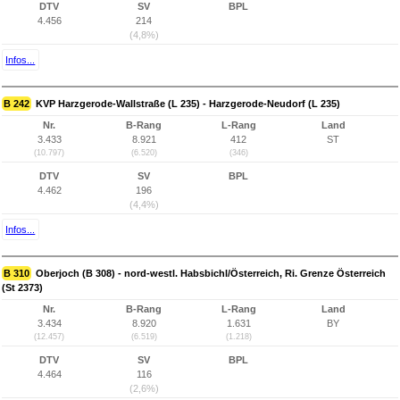
DTV
SV
BPL
4.456
214
(4,8%)
Infos...
B 242
KVP Harzgerode-Wallstraße (L 235) - Harzgerode-Neudorf (L 235)
Nr.
B-Rang
L-Rang
Land
3.433
8.921
412
ST
(10.797)
(6.520)
(346)
DTV
SV
BPL
4.462
196
(4,4%)
Infos...
B 310
Oberjoch (B 308) - nord-westl. Habsbichl/Österreich, Ri. Grenze Österreich
(St 2373)
Nr.
B-Rang
L-Rang
Land
3.434
8.920
1.631
BY
(12.457)
(6.519)
(1.218)
DTV
SV
BPL
4.464
116
(2,6%)