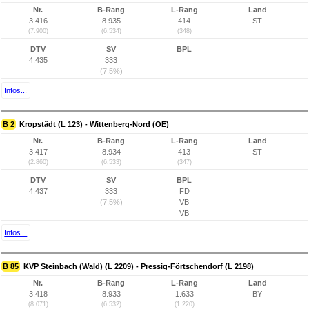
Nr.
B-Rang
L-Rang
Land
3.416
8.935
414
ST
(7.900)
(6.534)
(348)
DTV
SV
BPL
4.435
333
(7,5%)
Infos...
B 2
Kropstädt (L 123) - Wittenberg-Nord (OE)
Nr.
B-Rang
L-Rang
Land
3.417
8.934
413
ST
(2.860)
(6.533)
(347)
DTV
SV
BPL
4.437
333
FD
(7,5%)
VB
VB
Infos...
B 85
KVP Steinbach (Wald) (L 2209) - Pressig-Förtschendorf (L 2198)
Nr.
B-Rang
L-Rang
Land
3.418
8.933
1.633
BY
(8.071)
(6.532)
(1.220)