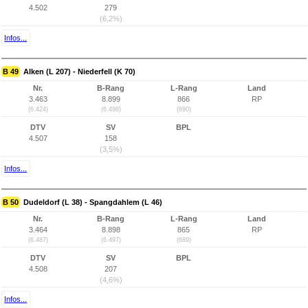
4.502
279
(6,2%)
Infos...
B 49
Alken (L 207) - Niederfell (K 70)
Nr.
B-Rang
L-Rang
Land
3.463
8.899
866
RP
(6.424)
(6.498)
(690)
DTV
SV
BPL
4.507
158
(3,5%)
Infos...
B 50
Dudeldorf (L 38) - Spangdahlem (L 46)
Nr.
B-Rang
L-Rang
Land
3.464
8.898
865
RP
(6.487)
(6.497)
(689)
DTV
SV
BPL
4.508
207
(4,6%)
Infos...