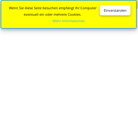
Diese Seite wird nicht mehr aktualisiert.
Zur neuen Seite
Wenn Sie diese Seite besuchen empfängt Ihr Computer
Einverstanden
eventuell ein oder mehrere Cookies.
Mehr Informationen