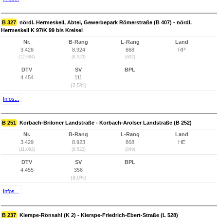
B 327
nördl. Hermeskeil, Abtei, Gewerbepark Römerstraße (B 407) - nördl.
Hermeskeil K 97/K 99 bis Kreisel
Nr.
B-Rang
L-Rang
Land
3.428
8.924
868
RP
(12.684)
(6.523)
(692)
DTV
SV
BPL
4.454
111
(2,5%)
Infos...
B 251
Korbach-Briloner Landstraße - Korbach-Arolser Landstraße (B 252)
Nr.
B-Rang
L-Rang
Land
3.429
8.923
868
HE
(11.082)
(6.522)
(849)
DTV
SV
BPL
4.455
356
(8,0%)
Infos...
B 237
Kierspe-Rönsahl (K 2) - Kierspe-Friedrich-Ebert-Straße (L 528)