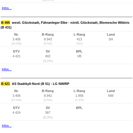
Infos...
B 495
westl. Glückstadt, Fähranleger Elbe - nördl. Glückstadt, Blomesche Wildnis
(B 431)
Nr.
B-Rang
L-Rang
Land
3.405
8.943
413
SH
(14.039)
(6.542)
(312)
DTV
SV
BPL
4.421
402
VB
(9,1%)
Infos...
B 421
AS Stadtkyll-Nord (B 51) - LG NW/RP
Nr.
B-Rang
L-Rang
Land
3.406
8.942
1.956
NW
(13.034)
(6.541)
(1.370)
DTV
SV
BPL
4.424
367
(8,3%)
Infos...