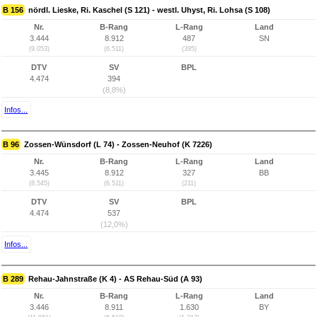
B 156
nördl. Lieske, Ri. Kaschel (S 121) - westl. Uhyst, Ri. Lohsa (S 108)
Nr.
B-Rang
L-Rang
Land
3.444
8.912
487
SN
(9.053)
(6.511)
(395)
DTV
SV
BPL
4.474
394
(8,8%)
Infos...
B 96
Zossen-Wünsdorf (L 74) - Zossen-Neuhof (K 7226)
Nr.
B-Rang
L-Rang
Land
3.445
8.912
327
BB
(8.545)
(6.511)
(211)
DTV
SV
BPL
4.474
537
(12,0%)
Infos...
B 289
Rehau-Jahnstraße (K 4) - AS Rehau-Süd (A 93)
Nr.
B-Rang
L-Rang
Land
3.446
8.911
1.630
BY