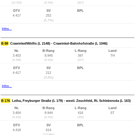
(13.303)
(6.544)
(807)
DTV
SV
BPL
4.417
252
(5,7%)
Infos...
B 88
Crawinkel/Wölfis (L 2148) - Crawinkel-Bahnhofstraße (L 1046)
Nr.
B-Rang
L-Rang
Land
3.403
8.945
397
TH
(8.268)
(6.544)
(327)
DTV
SV
BPL
4.417
212
(4,8%)
Infos...
B 176
Leiha, Freyburger Straße (L 179) - westl. Zeuchfeld, Ri. Schleberoda (L 163)
Nr.
B-Rang
L-Rang
Land
3.404
8.944
416
ST
(9.430)
(6.543)
(350)
DTV
SV
BPL
4.418
614
(13,9%)