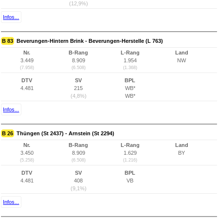
(12,9%)
Infos...
B 83
Beverungen-Hintern Brink - Beverungen-Herstelle (L 763)
Nr.
B-Rang
L-Rang
Land
3.449
8.909
1.954
NW
(7.958)
(6.508)
(1.368)
DTV
SV
BPL
4.481
215
WB*
(4,8%)
WB*
Infos...
B 26
Thüngen (St 2437) - Arnstein (St 2294)
Nr.
B-Rang
L-Rang
Land
3.450
8.909
1.629
BY
(5.258)
(6.508)
(1.216)
DTV
SV
BPL
4.481
408
VB
(9,1%)
Infos...