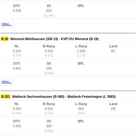
DTV
SV
BPL
4.438
524
(11,8%)
Infos...
B 26
Werneck-Mühlhausen (SW 13) - KVP OU Werneck (B 19)
Nr.
B-Rang
L-Rang
Land
3.419
8.932
1.632
BY
(5.260)
(6.531)
(1.219)
DTV
SV
BPL
4.441
195
(4,4%)
Infos...
B 251
Waldeck-Sachsenhausen (B 485) - Waldeck-Freienhagen (L 3083)
Nr.
B-Rang
L-Rang
Land
3.420
8.931
869
HE
(11.086)
(6.530)
(850)
DTV
SV
BPL
4.443
355
(8,0%)