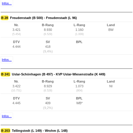
Infos...
B 28
Freudenstadt (B 500) - Freudenstadt (L 96)
Nr.
B-Rang
L-Rang
Land
3.421
8.930
1.160
BW
(5.454)
(6.529)
(1.009)
DTV
SV
BPL
4.444
418
(9,4%)
Infos...
B 241
Uslar-Schönhagen (B 497) - KVP Uslar-Wiesenstraße (K 449)
Nr.
B-Rang
L-Rang
Land
3.422
8.929
1.073
NI
(10.751)
(6.528)
(804)
DTV
SV
BPL
4.445
409
WB*
(9,2%)
Infos...
B 203
Tellingstedt (L 149) - Wrohm (L 148)