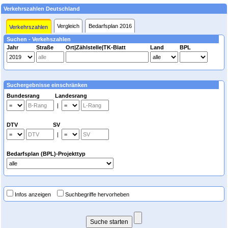
Verkehrszahlen Deutschland
Vergleich
Bedarfsplan 2016
Verkehrszahlen
Suchen - Verkehszahlen
Jahr
Straße
Ort|Zählstelle|TK-Blatt
Land
BPL
Suchergebnisse einschränken
Bundesrang Landesrang
|
DTV SV
|
Bedarfsplan (BPL)-Projekttyp
Infos anzeigen
Suchbegriffe hervorheben