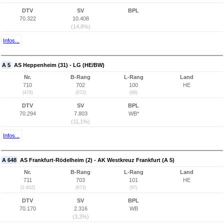
DTV
SV
BPL
70.322
10.408
(14,8%)
Infos...
A 5
AS Heppenheim (31) - LG (HE/BW)
Nr.
B-Rang
L-Rang
Land
710
702
100
HE
(478)
(672)
(96)
DTV
SV
BPL
70.294
7.803
WB*
(11,1%)
Infos...
A 648
AS Frankfurt-Rödelheim (2) - AK Westkreuz Frankfurt (A 5)
Nr.
B-Rang
L-Rang
Land
711
703
101
HE
(2.602)
(673)
(97)
DTV
SV
BPL
70.170
2.316
WB
(3,3%)