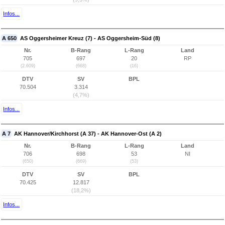
Infos...
A 650
AS Oggersheimer Kreuz (7) - AS Oggersheim-Süd (8)
Nr.
B-Rang
L-Rang
Land
705
697
20
RP
(2.609)
(668)
(16)
DTV
SV
BPL
70.504
3.314
(4,7%)
Infos...
A 7
AK Hannover/Kirchhorst (A 37) - AK Hannover-Ost (A 2)
Nr.
B-Rang
L-Rang
Land
706
698
53
NI
(650)
(669)
(53)
DTV
SV
BPL
70.425
12.817
(18,2%)
Infos...