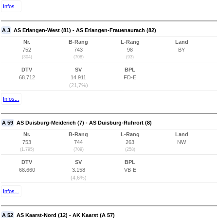
Infos...
A 3
AS Erlangen-West (81) - AS Erlangen-Frauenaurach (82)
Nr.
B-Rang
L-Rang
Land
752
743
98
BY
(304)
(708)
(93)
DTV
SV
BPL
68.712
14.911
FD-E
(21,7%)
Infos...
A 59
AS Duisburg-Meiderich (7) - AS Duisburg-Ruhrort (8)
Nr.
B-Rang
L-Rang
Land
753
744
263
NW
(1.795)
(709)
(258)
DTV
SV
BPL
68.660
3.158
VB-E
(4,6%)
Infos...
A 52
AS Kaarst-Nord (12) - AK Kaarst (A 57)