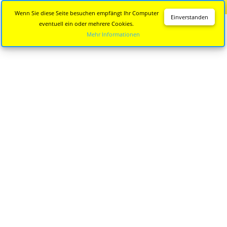
Diese Seite wird nicht mehr aktualisiert.
Zur neuen Seite
Wenn Sie diese Seite besuchen empfängt Ihr Computer
Einverstanden
eventuell ein oder mehrere Cookies.
Mehr Informationen