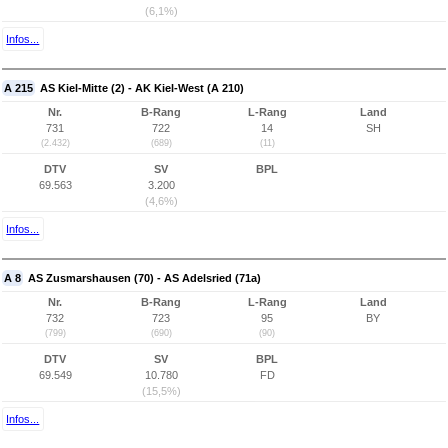
(6,1%)
Infos...
A 215
AS Kiel-Mitte (2) - AK Kiel-West (A 210)
Nr.
B-Rang
L-Rang
Land
731
722
14
SH
(2.432)
(689)
(11)
DTV
SV
BPL
69.563
3.200
(4,6%)
Infos...
A 8
AS Zusmarshausen (70) - AS Adelsried (71a)
Nr.
B-Rang
L-Rang
Land
732
723
95
BY
(799)
(690)
(90)
DTV
SV
BPL
69.549
10.780
FD
(15,5%)
Infos...