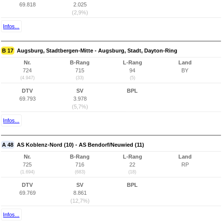
69.818
2.025
(2,9%)
Infos...
B 17
Augsburg, Stadtbergen-Mitte - Augsburg, Stadt, Dayton-Ring
Nr.
B-Rang
L-Rang
Land
724
715
94
BY
(4.947)
(33)
(5)
DTV
SV
BPL
69.793
3.978
(5,7%)
Infos...
A 48
AS Koblenz-Nord (10) - AS Bendorf/Neuwied (11)
Nr.
B-Rang
L-Rang
Land
725
716
22
RP
(1.694)
(683)
(18)
DTV
SV
BPL
69.769
8.861
(12,7%)
Infos...