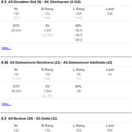
A 3
AS Dinslaken-Süd (9) - AK Oberhausen (A 516)
Nr.
B-Rang
L-Rang
Land
740
731
258
NW
(227)
(698)
(254)
DTV
SV
BPL
69.044
7.457
VB-E
(10,8%)
VB-E
VB-E
Infos...
A 28
AS Delmenhorst-Deichhorst (21) - AS Delmenhorst-Adelheide (22)
Nr.
B-Rang
L-Rang
Land
741
732
58
NI
(1.243)
(699)
(57)
DTV
SV
BPL
69.004
7.866
VB
(11,4%)
Infos...
A 2
AS Beckum (20) - AS Oelde (21)
Nr.
B-Rang
L-Rang
Land
742
733
259
NW