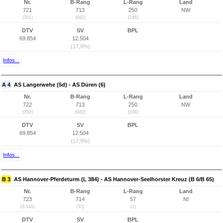
Nr.
B-Rang
L-Rang
Land
721
713
250
NW
(351)
(682)
(246)
DTV
SV
BPL
69.854
12.504
(17,9%)
Infos...
A 4
AS Langerwehe (5d) - AS Düren (6)
Nr.
B-Rang
L-Rang
Land
722
713
250
NW
(352)
(682)
(246)
DTV
SV
BPL
69.854
12.504
(17,9%)
Infos...
B 3
AS Hannover-Pferdeturm (L 384) - AS Hannover-Seelhorster Kreuz (B 6/B 65)
Nr.
B-Rang
L-Rang
Land
723
714
57
NI
(3.141)
(32)
(1)
DTV
SV
BPL