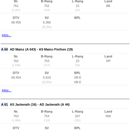
Nr.
B-Rang
L-Rang
Land
761
752
15
BB
(2.407)
(716)
(15)
DTV
SV
BPL
68.456
6.366
(9,3%)
Infos...
A 60
AD Mainz (A 643) - AS Mainz-Finthen (19)
Nr.
B-Rang
L-Rang
Land
762
753
23
RP
(1.838)
(717)
(19)
DTV
SV
BPL
68.454
5.819
VB-E
(8,5%)
VB-E
Infos...
A 61
AS Jackerath (16) - AD Jackerath (A 44)
Nr.
B-Rang
L-Rang
Land
763
754
267
NW
(1.869)
(718)
(262)
DTV
SV
BPL