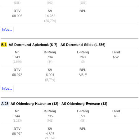
(158)
(700)
(255)
DTV
SV
BPL
68.996
14.282
(20,7%)
Infos...
B 1
AS Dortmund-Aplerbeck (K 7) - AS Dortmund-Sölde (L 556)
Nr.
B-Rang
L-Rang
Land
743
734
260
NW
(2.676)
(34)
(5)
DTV
SV
BPL
68.978
6.001
VB-E
(8,7%)
Infos...
A 28
AS Oldenburg-Haarentor (12) - AS Oldenburg-Eversten (13)
Nr.
B-Rang
L-Rang
Land
744
735
59
NI
(1.233)
(701)
(58)
DTV
SV
BPL
68.972
4.897
(7,1%)