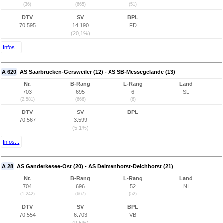
(36)
(665)
(51)
DTV
SV
BPL
70.595
14.190
FD
(20,1%)
Infos...
A 620
AS Saarbrücken-Gersweiler (12) - AS SB-Messegelände (13)
Nr.
B-Rang
L-Rang
Land
703
695
6
SL
(2.581)
(666)
(6)
DTV
SV
BPL
70.567
3.599
(5,1%)
Infos...
A 28
AS Ganderkesee-Ost (20) - AS Delmenhorst-Deichhorst (21)
Nr.
B-Rang
L-Rang
Land
704
696
52
NI
(1.242)
(667)
(52)
DTV
SV
BPL
70.554
6.703
VB
(9,5%)