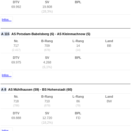
DTV
SV
BPL
69.992
19.808
(28,3%)
Infos...
A 115
AS Potsdam-Babelsberg (6) - AS Kleinmachnow (5)
Nr.
B-Rang
L-Rang
Land
717
709
14
BB
(2.417)
(678)
(14)
DTV
SV
BPL
69.975
4.268
(6,1%)
Infos...
A 8
AS Mühlhausen (59) - BS Hohenstadt (60)
Nr.
B-Rang
L-Rang
Land
718
710
86
BW
(788)
(679)
(79)
DTV
SV
BPL
69.888
12.720
FD
(18,2%)
Infos...