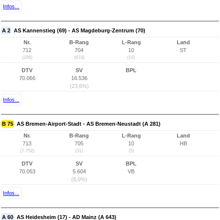
Infos...
A 2
AS Kannenstieg (69) - AS Magdeburg-Zentrum (70)
Nr.
B-Rang
L-Rang
Land
712
704
10
ST
(206)
(674)
(10)
DTV
SV
BPL
70.066
16.536
(23,6%)
Infos...
B 75
AS Bremen-Airport-Stadt - AS Bremen-Neustadt (A 281)
Nr.
B-Rang
L-Rang
Land
713
705
10
HB
(7.752)
(31)
(5)
DTV
SV
BPL
70.053
5.604
VB
(8,0%)
Infos...
A 60
AS Heidesheim (17) - AD Mainz (A 643)