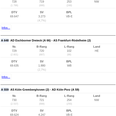
728
719
253
NW
(1.796)
(686)
(249)
DTV
SV
BPL
69.647
3.273
VB-E
(4,7%)
Infos...
A 648
AD Eschborner Dreieck (A 66) - AS Frankfurt-Rödelheim (2)
Nr.
B-Rang
L-Rang
Land
729
720
102
HE
(2.601)
(687)
(98)
DTV
SV
BPL
69.635
1.880
WB
(2,7%)
Infos...
A 559
AS Köln-Gremberghoven (2) - AD Köln-Porz (A 59)
Nr.
B-Rang
L-Rang
Land
730
721
254
NW
(2.537)
(688)
(250)
DTV
SV
BPL
69.624
4.247
VB-E