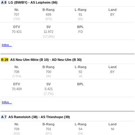
A 8
LG (BW/BY) - AS Leipheim (66)
Nr.
B-Rang
L-Rang
Land
707
699
91
BY
(795)
(670)
(88)
DTV
SV
BPL
70.421
11.972
FD
(17,0%)
Infos...
B 28
AS Neu-Ulm-Mitte (B 10) - AD Neu-Ulm (B 30)
Nr.
B-Rang
L-Rang
Land
708
700
92
BY
(5.514)
(30)
(4)
DTV
SV
BPL
70.409
5.421
(7,7%)
Infos...
A 7
AS Ramelsloh (38) - AS Thieshope (39)
Nr.
B-Rang
L-Rang
Land
709
701
54
NI
(632)
(671)
(54)