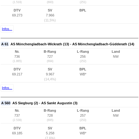
(1.519)
(693)
(251)
DTV
SV
BPL
69.273
7.966
(11,5%)
Infos...
A 61
AS Mönchengladbach-Wickrath (13) - AS Mönchengladbach-Güdderath (14)
Nr.
B-Rang
L-Rang
Land
736
727
256
NW
(1.865)
(694)
(252)
DTV
SV
BPL
69.217
9.967
WB*
(14,4%)
Infos...
A 560
AS Siegburg (2) - AS Sankt Augustin (3)
Nr.
B-Rang
L-Rang
Land
737
728
257
NW
(2.539)
(695)
(253)
DTV
SV
BPL
69.185
5.258
WB*
(7,6%)