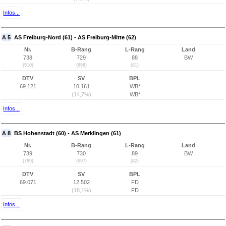
Infos...
A 5
AS Freiburg-Nord (61) - AS Freiburg-Mitte (62)
Nr.
B-Rang
L-Rang
Land
738
729
88
BW
(510)
(696)
(81)
DTV
SV
BPL
69.121
10.161
WB*
(14,7%)
WB*
Infos...
A 8
BS Hohenstadt (60) - AS Merklingen (61)
Nr.
B-Rang
L-Rang
Land
739
730
89
BW
(789)
(697)
(82)
DTV
SV
BPL
69.071
12.502
FD
(18,1%)
FD
Infos...