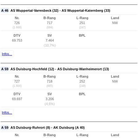
A 46
AS Wuppertal-Varresbeck (32) - AS Wuppertal-Katernberg (33)
Nr.
B-Rang
L-Rang
Land
726
717
251
NW
(1.668)
(684)
(247)
DTV
SV
BPL
69.753
7.464
(10,7%)
Infos...
A 59
AS Duisburg-Hochfeld (12) - AS Duisburg-Wanheimerort (13)
Nr.
B-Rang
L-Rang
Land
727
718
252
NW
(1.800)
(685)
(248)
DTV
SV
BPL
69.697
3.206
(4,6%)
Infos...
A 59
AS Duisburg-Ruhrort (8) - AK Duisburg (A 40)
Nr.
B-Rang
L-Rang
Land