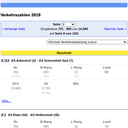
Verkehrszahlen 2019
Seite
< Vorherige Seite
(Ergebnisse
701
-
800
von
14.284
Nächste Seite >
auf
Seite 8 von 143
)
Abschnitt
A 113
AS Adlershof (5) - AS Schönefeld-Süd (7)
Nr.
B-Rang
L-Rang
Land
701
693
12
BB
(2.405)
(664)
(12)
DTV
SV
BPL
70.600
5.719
(8,1%)
Infos...
A 1
AS Rade (44) - AS Hollenstedt (45)
Nr.
B-Rang
L-Rang
Land
702
694
51
NI