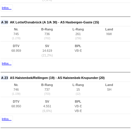
Infos...
A 30
AK Lotte/Osnabrück (A 1/A 30) - AS Hasbergen-Gaste (15)
Nr.
B-Rang
L-Rang
Land
745
736
261
NW
(1.278)
(702)
(256)
DTV
SV
BPL
68.959
14.619
VB-E
(21,2%)
Infos...
A 23
AS Halstenbek/Rellingen (19) - AS Halstenbek-Krupunder (20)
Nr.
B-Rang
L-Rang
Land
746
737
15
SH
(1.156)
(703)
(12)
DTV
SV
BPL
68.950
4.551
VB-E
(6,6%)
VB-E
Infos...