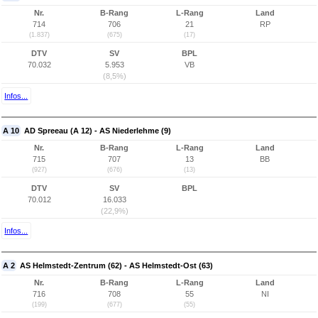
Nr.
B-Rang
L-Rang
Land
714
706
21
RP
(1.837)
(675)
(17)
DTV
SV
BPL
70.032
5.953
VB
(8,5%)
Infos...
A 10
AD Spreeau (A 12) - AS Niederlehme (9)
Nr.
B-Rang
L-Rang
Land
715
707
13
BB
(927)
(676)
(13)
DTV
SV
BPL
70.012
16.033
(22,9%)
Infos...
A 2
AS Helmstedt-Zentrum (62) - AS Helmstedt-Ost (63)
Nr.
B-Rang
L-Rang
Land
716
708
55
NI
(199)
(677)
(55)