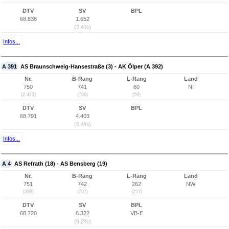
DTV
SV
BPL
68.838
1.652
(2,4%)
Infos...
A 391
AS Braunschweig-Hansestraße (3) - AK Ölper (A 392)
Nr.
B-Rang
L-Rang
Land
750
741
60
NI
(2.473)
(706)
(59)
DTV
SV
BPL
68.791
4.403
(6,4%)
Infos...
A 4
AS Refrath (18) - AS Bensberg (19)
Nr.
B-Rang
L-Rang
Land
751
742
262
NW
(368)
(707)
(257)
DTV
SV
BPL
68.720
6.322
VB-E
(9,2%)