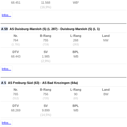
68.451
11.568
WB*
(16,9%)
Infos...
A 59
AS Duisburg-Marxloh (5) (L 287) - Duisburg-Marxloh (5) (L 1)
Nr.
B-Rang
L-Rang
Land
764
755
268
NW
(1.791)
(719)
(263)
DTV
SV
BPL
68.443
1.985
WB
(2,9%)
Infos...
A 5
AS Freiburg-Süd (63) - AS Bad Krozingen (64a)
Nr.
B-Rang
L-Rang
Land
765
756
90
BW
(512)
(720)
(83)
DTV
SV
BPL
68.269
9.899
WB
(14,5%)
Infos...