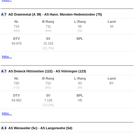
A 7
AD Drammetal (A 38) - AS Hann. Münden-Hedemünden (75)
Nr.
B-Rang
L-Rang
Land
719
711
56
NI
(668)
(680)
(56)
DTV
SV
BPL
69.876
15.163
(21,7%)
Infos...
A 7
AS Dreieck Hittistetten (122) - AS Vöhringen (123)
Nr.
B-Rang
L-Rang
Land
720
712
93
BY
(715)
(681)
(89)
DTV
SV
BPL
69.862
7.126
VB
(10,2%)
Infos...
A 4
AS Weisweiler (5c) - AS Langerwehe (5d)