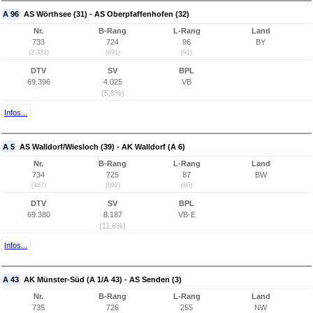
A 96
AS Wörthsee (31) - AS Oberpfaffenhofen (32)
Nr.
B-Rang
L-Rang
Land
733
724
96
BY
(2.331)
(691)
(91)
DTV
SV
BPL
69.396
4.025
VB
(5,8%)
Infos...
A 5
AS Walldorf/Wiesloch (39) - AK Walldorf (A 6)
Nr.
B-Rang
L-Rang
Land
734
725
87
BW
(487)
(692)
(80)
DTV
SV
BPL
69.380
8.187
VB-E
(11,8%)
Infos...
A 43
AK Münster-Süd (A 1/A 43) - AS Senden (3)
Nr.
B-Rang
L-Rang
Land
735
726
255
NW