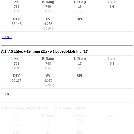
Nr.
B-Rang
L-Rang
Land
768
759
16
SH
(17)
(722)
(13)
DTV
SV
BPL
68.145
9.268
(13,6%)
Infos...
A 1
AS Lübeck-Zentrum (22) - AS Lübeck-Moisling (23)
Nr.
B-Rang
L-Rang
Land
769
760
17
SH
(16)
(723)
(14)
DTV
SV
BPL
68.117
8.378
(12,3%)
Infos...
A 45
AS Hagen-Süd (12) - AS Lüdenscheid-Nord (13)
Nr.
B-Rang
L-Rang
Land
770
761
269
NW
(1.605)
(724)
(264)
DTV
SV
BPL