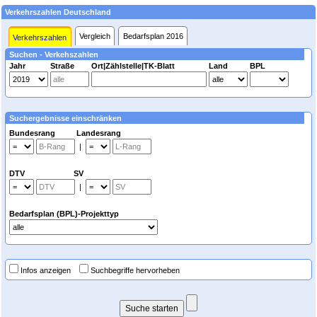
Verkehrszahlen Deutschland
Vergleich
Bedarfsplan 2016
Verkehrszahlen
Suchen - Verkehszahlen
Jahr
Straße
Ort|Zählstelle|TK-Blatt
Land
BPL
Suchergebnisse einschränken
Bundesrang Landesrang
|
DTV SV
|
Bedarfsplan (BPL)-Projekttyp
Infos anzeigen
Suchbegriffe hervorheben