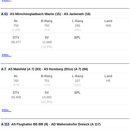
A 61
AS Mönchengladbach-Wanlo (15) - AS Jackerath (16)
Nr.
B-Rang
L-Rang
Land
759
750
266
NW
(1.868)
(714)
(261)
DTV
SV
BPL
68.477
12.668
(18,5%)
Infos...
A 7
AS Malsfeld (A 7) (83) - AS Homberg (Efze) (A 7) (84)
Nr.
B-Rang
L-Rang
Land
760
751
107
HE
(678)
(715)
(101)
DTV
SV
BPL
68.458
14.992
(21,9%)
Infos...
A 113
AS Flughafen BE-BB (8) - AD Waltersdorfer Dreieck (A 117)