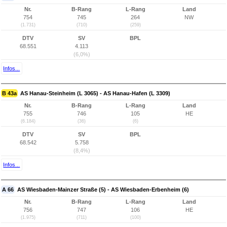
Nr.
B-Rang
L-Rang
Land
754
745
264
NW
(1.731)
(710)
(259)
DTV
SV
BPL
68.551
4.113
(6,0%)
Infos...
B 43a
AS Hanau-Steinheim (L 3065) - AS Hanau-Hafen (L 3309)
Nr.
B-Rang
L-Rang
Land
755
746
105
HE
(6.184)
(36)
(6)
DTV
SV
BPL
68.542
5.758
(8,4%)
Infos...
A 66
AS Wiesbaden-Mainzer Straße (5) - AS Wiesbaden-Erbenheim (6)
Nr.
B-Rang
L-Rang
Land
756
747
106
HE
(1.975)
(711)
(100)