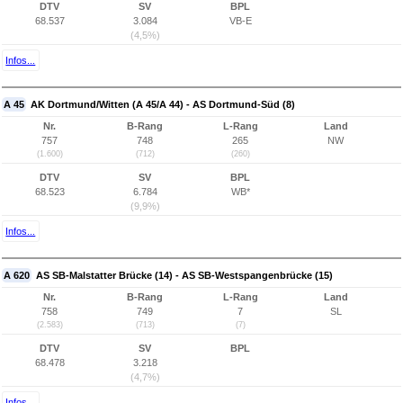
DTV
SV
BPL
68.537
3.084
VB-E
(4,5%)
Infos...
A 45
AK Dortmund/Witten (A 45/A 44) - AS Dortmund-Süd (8)
Nr.
B-Rang
L-Rang
Land
757
748
265
NW
(1.600)
(712)
(260)
DTV
SV
BPL
68.523
6.784
WB*
(9,9%)
Infos...
A 620
AS SB-Malstatter Brücke (14) - AS SB-Westspangenbrücke (15)
Nr.
B-Rang
L-Rang
Land
758
749
7
SL
(2.583)
(713)
(7)
DTV
SV
BPL
68.478
3.218
(4,7%)
Infos...