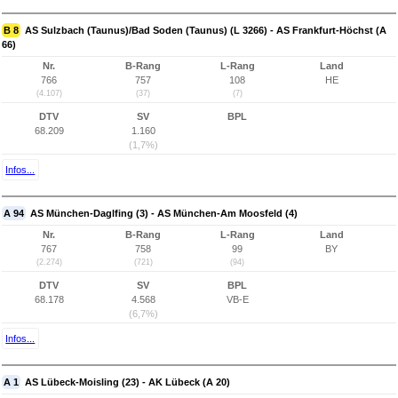
B 8
AS Sulzbach (Taunus)/Bad Soden (Taunus) (L 3266) - AS Frankfurt-Höchst (A
66)
Nr.
B-Rang
L-Rang
Land
766
757
108
HE
(4.107)
(37)
(7)
DTV
SV
BPL
68.209
1.160
(1,7%)
Infos...
A 94
AS München-Daglfing (3) - AS München-Am Moosfeld (4)
Nr.
B-Rang
L-Rang
Land
767
758
99
BY
(2.274)
(721)
(94)
DTV
SV
BPL
68.178
4.568
VB-E
(6,7%)
Infos...
A 1
AS Lübeck-Moisling (23) - AK Lübeck (A 20)