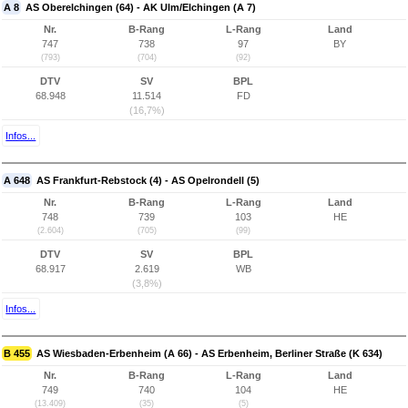
A 8
AS Oberelchingen (64) - AK Ulm/Elchingen (A 7)
Nr.
B-Rang
L-Rang
Land
747
738
97
BY
(793)
(704)
(92)
DTV
SV
BPL
68.948
11.514
FD
(16,7%)
Infos...
A 648
AS Frankfurt-Rebstock (4) - AS Opelrondell (5)
Nr.
B-Rang
L-Rang
Land
748
739
103
HE
(2.604)
(705)
(99)
DTV
SV
BPL
68.917
2.619
WB
(3,8%)
Infos...
B 455
AS Wiesbaden-Erbenheim (A 66) - AS Erbenheim, Berliner Straße (K 634)
Nr.
B-Rang
L-Rang
Land
749
740
104
HE
(13.409)
(35)
(5)