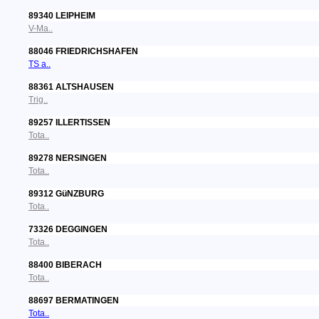
89340 LEIPHEIM
V-Ma..
88046 FRIEDRICHSHAFEN
TS a..
88361 ALTSHAUSEN
Trig..
89257 ILLERTISSEN
Tota..
89278 NERSINGEN
Tota..
89312 GüNZBURG
Tota..
73326 DEGGINGEN
Tota..
88400 BIBERACH
Tota..
88697 BERMATINGEN
Tota..