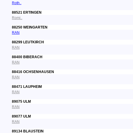
Roth..
88521 ERTINGEN
Romi..
88250 WEINGARTEN
RAN
88299 LEUTKIRCH
RAN
88400 BIBERACH
RAN
88416 OCHSENHAUSEN
RAN
88471 LAUPHEIM
RAN
89075 ULM
RAN
89077 ULM
RAN
89134 BLAUSTEIN