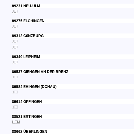
89231 NEU-ULM
JET
89275 ELCHINGEN
JET
89312 GüNZBURG
JET
JET
89340 LEIPHEIM
JET
89537 GIENGEN AN DER BRENZ
JET
89584 EHINGEN (DONAU)
JET
89614 ÖPFINGEN
JET
88521 ERTINGEN
HEM
88662 ÜBERLINGEN