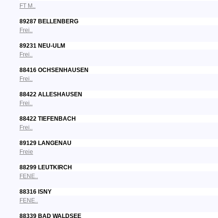
FT M..
89287 BELLENBERG
Frei..
89231 NEU-ULM
Frei..
88416 OCHSENHAUSEN
Frei..
88422 ALLESHAUSEN
Frei..
88422 TIEFENBACH
Frei..
89129 LANGENAU
Freie
88299 LEUTKIRCH
FENE..
88316 ISNY
FENE..
88339 BAD WALDSEE