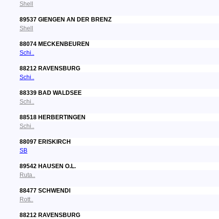
Shell
89537 GIENGEN AN DER BRENZ
Shell
88074 MECKENBEUREN
Schi..
88212 RAVENSBURG
Schi..
88339 BAD WALDSEE
Schi..
88518 HERBERTINGEN
Schi..
88097 ERISKIRCH
SB
89542 HAUSEN O.L.
Ruta..
88477 SCHWENDI
Rott..
88212 RAVENSBURG