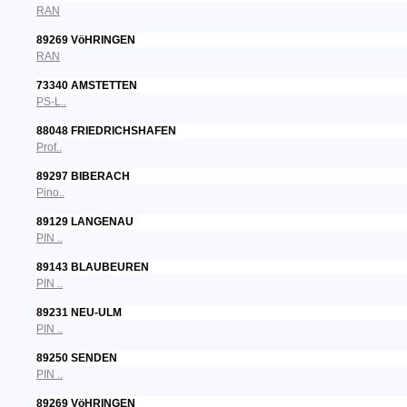
RAN
89269 VöHRINGEN
RAN
73340 AMSTETTEN
PS-L..
88048 FRIEDRICHSHAFEN
Prof..
89297 BIBERACH
Pino..
89129 LANGENAU
PIN ..
89143 BLAUBEUREN
PIN ..
89231 NEU-ULM
PIN ..
89250 SENDEN
PIN ..
89269 VöHRINGEN