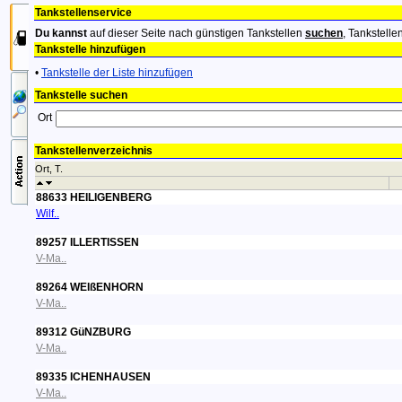
Tankstellenservice
Du kannst
auf dieser Seite nach günstigen Tankstellen
suchen
, Tankstelle
Tankstelle hinzufügen
•
Tankstelle der Liste hinzufügen
Tankstelle suchen
Ort
Tankstellenverzeichnis
Ort, T.
88633 HEILIGENBERG
Wilf..
89257 ILLERTISSEN
V-Ma..
89264 WEIßENHORN
V-Ma..
89312 GüNZBURG
V-Ma..
89335 ICHENHAUSEN
V-Ma..