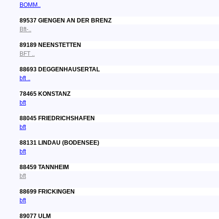
BOMM..
89537 GIENGEN AN DER BRENZ
Bft-..
89189 NEENSTETTEN
BFT ..
88693 DEGGENHAUSERTAL
bft ..
78465 KONSTANZ
bft
88045 FRIEDRICHSHAFEN
bft
88131 LINDAU (BODENSEE)
bft
88459 TANNHEIM
bft
88699 FRICKINGEN
bft
89077 ULM