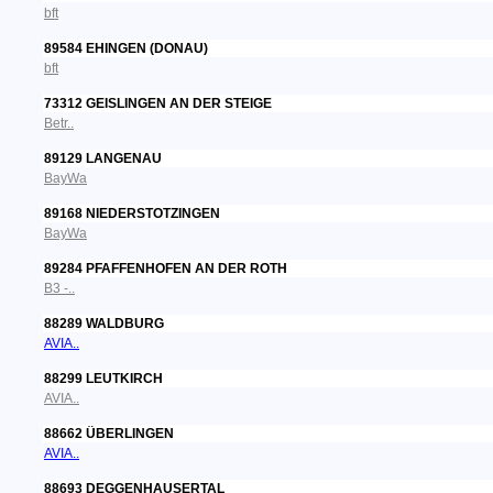
bft
89584 EHINGEN (DONAU)
bft
73312 GEISLINGEN AN DER STEIGE
Betr..
89129 LANGENAU
BayWa
89168 NIEDERSTOTZINGEN
BayWa
89284 PFAFFENHOFEN AN DER ROTH
B3 -..
88289 WALDBURG
AVIA..
88299 LEUTKIRCH
AVIA..
88662 ÜBERLINGEN
AVIA..
88693 DEGGENHAUSERTAL