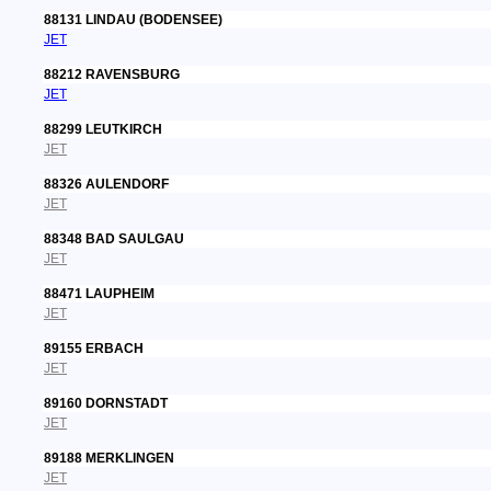
88131 LINDAU (BODENSEE)
JET
88212 RAVENSBURG
JET
88299 LEUTKIRCH
JET
88326 AULENDORF
JET
88348 BAD SAULGAU
JET
88471 LAUPHEIM
JET
89155 ERBACH
JET
89160 DORNSTADT
JET
89188 MERKLINGEN
JET